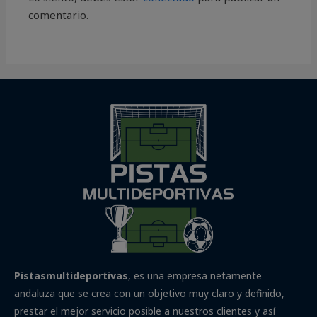
comentario.
Pistasmultideportivas
, es una empresa netamente
andaluza que se crea con un objetivo muy claro y definido,
prestar el mejor servicio posible a nuestros clientes y así