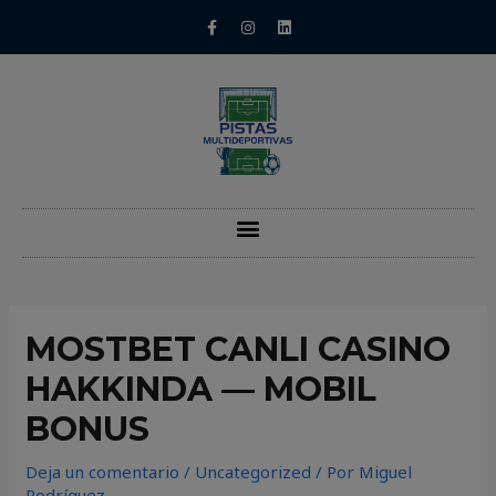
MOSTBET CANLI CASINO
HAKKINDA — MOBIL
BONUS
Deja un comentario
/
Uncategorized
/ Por
Miguel
Rodríguez