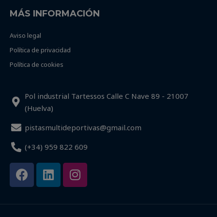
MÁS INFORMACIÓN
Aviso legal
Política de privacidad
Política de cookies
Pol industrial Tartessos Calle C Nave 89 - 21007
(Huelva)
pistasmultideportivas@gmail.com
(+34) 959 822 609