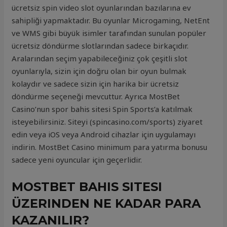
ücretsiz spin video slot oyunlarından bazılarına ev
sahipliği yapmaktadır. Bu oyunlar Microgaming, NetEnt
ve WMS gibi büyük isimler tarafından sunulan popüler
ücretsiz döndürme slotlarından sadece birkaçıdır.
Aralarından seçim yapabileceğiniz çok çeşitli slot
oyunlarıyla, sizin için doğru olan bir oyun bulmak
kolaydır ve sadece sizin için harika bir ücretsiz
döndürme seçeneği mevcuttur. Ayrıca MostBet
Casino’nun spor bahis sitesi Spin Sports’a katılmak
isteyebilirsiniz. Siteyi (spincasino.com/sports) ziyaret
edin veya iOS veya Android cihazlar için uygulamayı
indirin. MostBet Casino minimum para yatırma bonusu
sadece yeni oyuncular için geçerlidir.
MOSTBET BAHIS SITESI
ÜZERINDEN NE KADAR PARA
KAZANILIR?