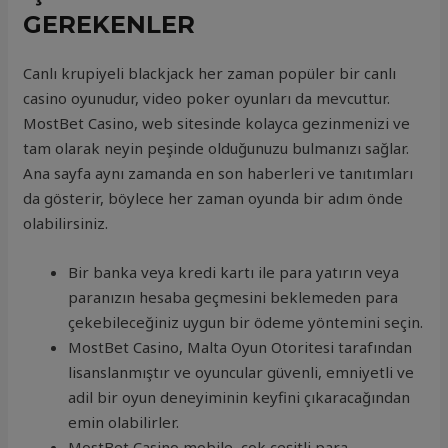
GEREKENLER
Canlı krupiyeli blackjack her zaman popüler bir canlı
casino oyunudur, video poker oyunları da mevcuttur.
MostBet Casino, web sitesinde kolayca gezinmenizi ve
tam olarak neyin peşinde olduğunuzu bulmanızı sağlar.
Ana sayfa aynı zamanda en son haberleri ve tanıtımları
da gösterir, böylece her zaman oyunda bir adım önde
olabilirsiniz.
Bir banka veya kredi kartı ile para yatırın veya
paranızın hesaba geçmesini beklemeden para
çekebileceğiniz uygun bir ödeme yöntemini seçin.
MostBet Casino, Malta Oyun Otoritesi tarafından
lisanslanmıştır ve oyuncular güvenli, emniyetli ve
adil bir oyun deneyiminin keyfini çıkaracağından
emin olabilirler.
MostBet Casino mobile, çok çeşitli para