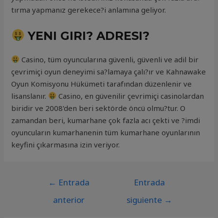
tırma yapmanız gerekece?i anlamına geliyor.
YENI GIRI? ADRESI?
Casino, tüm oyuncularına güvenli, güvenli ve adil bir
çevrimiçi oyun deneyimi sa?lamaya çalı?ır ve Kahnawake
Oyun Komisyonu Hükümeti tarafından düzenlenir ve
lisanslanır.
Casino, en güvenilir çevrimiçi casinolardan
biridir ve 2008’den beri sektörde öncü olmu?tur. O
zamandan beri, kumarhane çok fazla acı çekti ve ?imdi
oyuncuların kumarhanenin tüm kumarhane oyunlarının
keyfini çıkarmasına izin veriyor.
←
Entrada
Entrada
anterior
siguiente
→