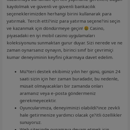
kaydolmak ve güvenli ve güvenli bankacılık
seçeneklerimizden herhangi birini kullanarak para
yatırmak. Tercih etti?iniz para yatırma seçene?ini seçin
ve kazanmak için döndürmeye geçin!
Casino,
piyasadaki en iyi mobil casino uygulamaları
koleksiyonunu sunmaktan gurur duyar. Sizi nerede ve ne
zaman oynarsanız oynayın, birinci sınıf bir çevrimiçi
kumar deneyiminin keyfini çıkarmaya davet edelim.
Mü?teri destek ekibimiz yılın her günü, günün 24
saati sizin için her zaman buradadır, bu nedenle,
müsait olmayacakları bir zamanda onları
aramanız veya e-posta göndermeniz
gerekmeyecektir.
Oyuncularımıza, deneyiminizi olabildi?ince zevkli
hale getirmenize yardımcı olacak çe?itli özellikler
sunuyoruz.
Web sitesinde oynamaya devam etmek için