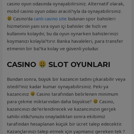
casino oyun odasında oynayabilirsiniz. Alternatif olarak,
mobil casino oyun odası aracılı?ıyla da oynayabilirsiniz.
Casino’da
canlı casino site
bulunan spor bahisleri
hizmetinin yanı sıra oyun içi bahisler de hızlı ve
kullanımı kolaydır, bu da oyun oynarken bahislerinizi
koymanızı kolayla?tırır. Banka havaleleri, para transfer
etmenin bir ba?ka kolay ve güvenli yoludur.
CASINO
SLOT OYUNLARI
Bundan sonra, büyük bir kazancın tadını çıkarabilir veya
istedi?iniz kadar kumar oynayabilirsiniz. Peki ya
kazancınız
Casino tarafından belirlenen minimum
para çekme miktarından daha büyükse?
Casino,
kazancınızı de?erlendirecek ve kazancınızın gerçek
sahibi oldu?unuzu onayladıktan sonra ekibimiz
tarafından hesaplanan küçük bir ücret talep edecektir.
Kazançlarınızı talep etmek için yapmanız gereken tek ?