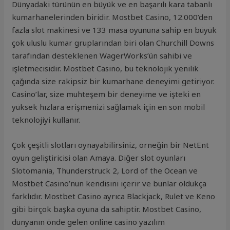
Dünyadaki türünün en büyük ve en başarılı kara tabanlı
kumarhanelerinden biridir. Mostbet Casino, 12.000’den
fazla slot makinesi ve 133 masa oyununa sahip en büyük
çok uluslu kumar gruplarından biri olan Churchill Downs
tarafından desteklenen WagerWorks’ün sahibi ve
işletmecisidir. Mostbet Casino, bu teknolojik yenilik
çağında size rakipsiz bir kumarhane deneyimi getiriyor.
Casino’lar, size muhteşem bir deneyime ve işteki en
yüksek hızlara erişmenizi sağlamak için en son mobil
teknolojiyi kullanır.
Çok çeşitli slotları oynayabilirsiniz, örneğin bir NetEnt
oyun geliştiricisi olan Amaya. Diğer slot oyunları
Slotomania, Thunderstruck 2, Lord of the Ocean ve
Mostbet Casino’nun kendisini içerir ve bunlar oldukça
farklıdır. Mostbet Casino ayrıca Blackjack, Rulet ve Keno
gibi birçok başka oyuna da sahiptir. Mostbet Casino,
dünyanın önde gelen online casino yazılım