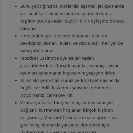
Bunu yaptığınızda, slotlarda, aşamalı jackpotlarda
ve sanal kart oyunlarında kullanabileceğiniz
toplam 800$’a kadar %250’lik bir eşleşme bonusu
alırsınız.
Hepsinden iyisi, nerede olursanız olun en
sevdiğiniz Slotları, Ruleti ve Blackjack’i her yerde
oynayabilirsiniz.
Mostbet Casino’da oyuncular, tadını
çıkarabilecekleri birçok oyunla çevrimiçi casino
oyunları oynamanın heyecanını yaşayabilirler.
Biraz aksiyona hazırsanız ve Mostbet Casino’da
büyük bir ödül kazanma şansınızı denemek
istiyorsanız, çarkı çevirin.
Yeni veya farklı bir çevrim içi kumarhaneyle
bağlantı kurmaktan hoşlanan birçok kişiden
biriyseniz, Mostbet Casino tam size göre – bu,
çevrim içi kumarda şansınızı denemek için
mükemmel bir yer ve bayılacaksınız.