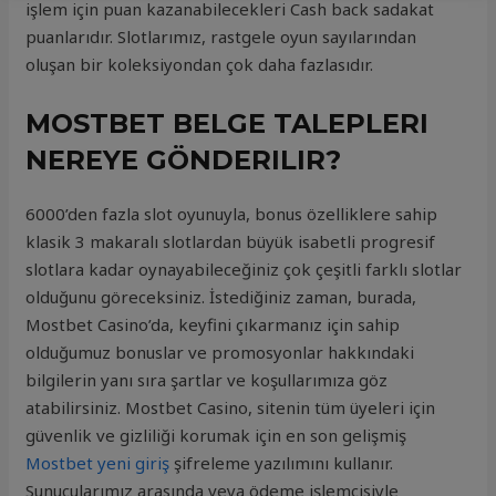
işlem için puan kazanabilecekleri Cash back sadakat
puanlarıdır. Slotlarımız, rastgele oyun sayılarından
oluşan bir koleksiyondan çok daha fazlasıdır.
MOSTBET BELGE TALEPLERI
NEREYE GÖNDERILIR?
6000’den fazla slot oyunuyla, bonus özelliklere sahip
klasik 3 makaralı slotlardan büyük isabetli progresif
slotlara kadar oynayabileceğiniz çok çeşitli farklı slotlar
olduğunu göreceksiniz. İstediğiniz zaman, burada,
Mostbet Casino’da, keyfini çıkarmanız için sahip
olduğumuz bonuslar ve promosyonlar hakkındaki
bilgilerin yanı sıra şartlar ve koşullarımıza göz
atabilirsiniz. Mostbet Casino, sitenin tüm üyeleri için
güvenlik ve gizliliği korumak için en son gelişmiş
Mostbet yeni giriş
şifreleme yazılımını kullanır.
Sunucularımız arasında veya ödeme işlemcisiyle