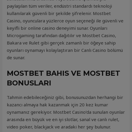
paylaşılan tüm veriler, endüstri standardı teknoloji
kullanılarak güvenli bir şekilde şifrelenir. Mostbet
Casino, oyunculara yüzlerce oyun seçeneği ile güvenli ve
keyifli bir online casino deneyimi sunar. Oyunları
Microgaming tarafından dağıtılır ve Mostbet Casino,
Bakara ve Rulet gibi gerçek zamanlı bir öğeye sahip
oyunları oynamayı kolaylaştıran bir Canlı Casino bölümü
de sunar.
MOSTBET BAHIS VE MOSTBET
BONUSLARI
Tahmin edebileceğiniz gibi, bonusunuzdan herhangi bir
kazancı almaya hak kazanmak için 20 kez kumar
oynamanız gerekiyor. Mostbet Casino’da sunulan oyunlar
arasında en büyük ve en iyi slotlar, sanal ve canlı rulet,
video poker, blackjack ve aradaki her şey bulunur.