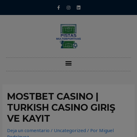
MOSTBET CASINO |
TURKISH CASINO GIRIŞ
VE KAYIT
Deja un comentario
/
Uncategorized
/ Por
Miguel
Rodríguez