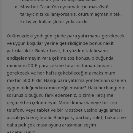
Mostbet Casino’da oynamak için masaüstü
tarayıcınızı kullanıyorsanız, oturum açmanın tek,
kolay ve kullanışlı bir yolu vardır.
Önümüzdeki yedi gün içinde para yatırmanız gerekecek
ve uygun koşullar yerine getirildiğinde bonus nakit
yatırılacaktır. Bunlar basit, bu yüzden takılırsanız
endişelenmeyin.Para çekme söz konusu olduğunda,
minimum 20 £ para çekme tutarını tamamlamanız
gerekecek ve her hafta çekebileceğiniz maksimum
miktar 500 £ ‘dır. Hangi para yatırma yönteminin size en
uygun olduğundan emin değil misiniz? Hala herhangi bir
sorunuz olduğunu fark ederseniz, bizimle iletişime
geçmekten çekinmeyin. Mobil kumarhaneye bir cep
telefonu veya tablet ve bir Mostbet Casino uygulaması
aracılığıyla erişilebilir. Blackjack, barbut, rulet, bakara ve
daha pek çok masa oyunu arasından seçim
yapabilirsiniz.