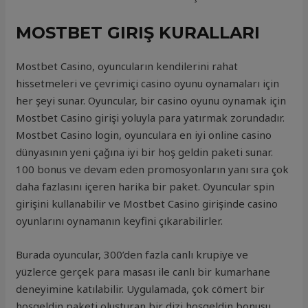
MOSTBET GIRIŞ KURALLARI
Mostbet Casino, oyuncuların kendilerini rahat
hissetmeleri ve çevrimiçi casino oyunu oynamaları için
her şeyi sunar. Oyuncular, bir casino oyunu oynamak için
Mostbet Casino girişi yoluyla para yatırmak zorundadır.
Mostbet Casino login, oyunculara en iyi online casino
dünyasının yeni çağına iyi bir hoş geldin paketi sunar.
100 bonus ve devam eden promosyonların yanı sıra çok
daha fazlasını içeren harika bir paket. Oyuncular spin
girişini kullanabilir ve Mostbet Casino girişinde casino
oyunlarını oynamanın keyfini çıkarabilirler.
Burada oyuncular, 300’den fazla canlı krupiye ve
yüzlerce gerçek para masası ile canlı bir kumarhane
deneyimine katılabilir. Uygulamada, çok cömert bir
hoşgeldin paketi oluşturan bir dizi hoşgeldin bonusu