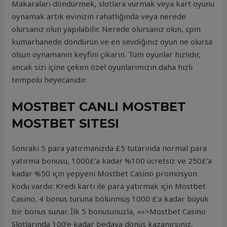
Makaraları döndürmek, slotlara vurmak veya kart oyunu
oynamak artık evinizin rahatlığında veya nerede
olursanız olun yapılabilir. Nerede olursanız olun, spin
kumarhanede döndürün ve en sevdiğiniz oyun ne olursa
olsun oynamanın keyfini çıkarın. Tüm oyunlar hızlıdır,
ancak sizi içine çeken özel oyunlarımızın daha hızlı
tempolu heyecanıdır.
MOSTBET CANLI MOSTBET
MOSTBET SITESI
Sonraki 5 para yatırmanızda £5 tutarında normal para
yatırma bonusu, 1000£’a kadar %100 ücretsiz ve 250£’a
kadar %50 için yepyeni Mostbet Casino promosyon
kodu vardır. Kredi kartı ile para yatırmak için Mostbet
Casino, 4 bonus turuna bölünmüş 1000 £’a kadar büyük
bir bonus sunar. İlk 5 bonusunuzla, «»>Mostbet Casino
Slotlarında 100’e kadar bedava dönüş kazanırsınız.