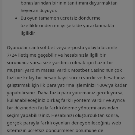
bonuslarından birinin tanıtımını duyurmaktan
heyecan duyuyor.
Bu oyun tamamen ücretsiz döndürme
özelliklerinden en iyi şekilde yararlanmakla
ilgilidir.
Oyuncular canlı sohbet veya e-posta yoluyla bizimle
7/24 iletişime geçebilir ve hesabınızla ilgili bir
sorununuz varsa size yardımcı olmak için hazır bir
müşteri yardım masası vardır. Mostbet Casino’nun çok
hızlı ve kolay bir hesap kayıt süreci vardır ve hesabınızı
çalıştırmak için ilk para yatırma işleminizi 100€’ya kadar
yapabilirsiniz. Daha fazla para yatırmanız gerekiyorsa,
kullanabileceğiniz birkaç farklı yöntem vardır ve ayrıca
bir düzineden fazla farklı ödeme yöntemi arasından
seçim yapabilirsiniz. Hesabınızı oluşturduktan sonra,
gerçek parayla farklı oyunları deneyebileceğiniz web
sitemizin ücretsiz döndürmeler bölümüne de