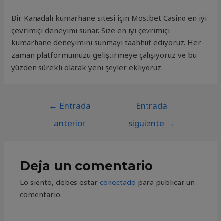
Bir Kanadalı kumarhane sitesi için Mostbet Casino en iyi
çevrimiçi deneyimi sunar. Size en iyi çevrimiçi
kumarhane deneyimini sunmayı taahhüt ediyoruz. Her
zaman platformumuzu geliştirmeye çalışıyoruz ve bu
yüzden sürekli olarak yeni şeyler ekliyoruz.
←
Entrada
Entrada
anterior
siguiente
→
Deja un comentario
Lo siento, debes estar
conectado
para publicar un
comentario.