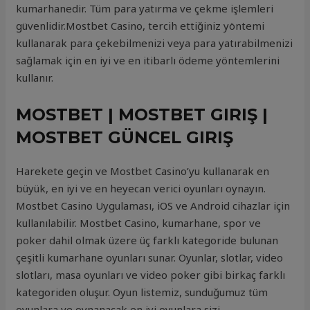
kumarhanedir. Tüm para yatırma ve çekme işlemleri
güvenlidir.Mostbet Casino, tercih ettiğiniz yöntemi
kullanarak para çekebilmenizi veya para yatırabilmenizi
sağlamak için en iyi ve en itibarlı ödeme yöntemlerini
kullanır.
MOSTBET | MOSTBET GIRIŞ |
MOSTBET GÜNCEL GIRIŞ
Harekete geçin ve Mostbet Casino’yu kullanarak en
büyük, en iyi ve en heyecan verici oyunları oynayın.
Mostbet Casino Uygulaması, iOS ve Android cihazlar için
kullanılabilir. Mostbet Casino, kumarhane, spor ve
poker dahil olmak üzere üç farklı kategoride bulunan
çeşitli kumarhane oyunları sunar. Oyunlar, slotlar, video
slotları, masa oyunları ve video poker gibi birkaç farklı
kategoriden oluşur. Oyun listemiz, sunduğumuz tüm
oyunlara ve oynanacak en iyi oyunlara sizi