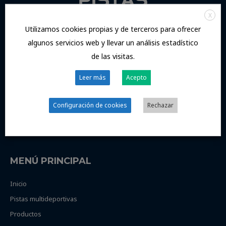
X
Utilizamos cookies propias y de terceros para ofrecer
algunos servicios web y llevar un análisis estadístico
de las visitas.
Pistasmultideportivas
, es una empresa netamente
Leer más
Acepto
andaluza que se crea con un objetivo muy claro y definido,
prestar el mejor servicio posible a nuestros clientes y así
Configuración de cookies
Rechazar
poder obtener de ellos la máxima satisfacción posible.
MENÚ PRINCIPAL
Inicio
Pistas multideportivas
Productos