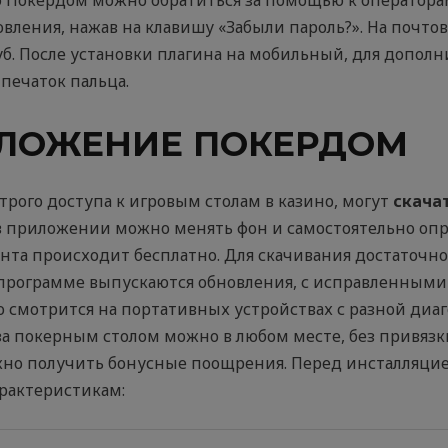
овления, нажав на клавишу «Забыли пароль?». На почт
уб. После установки плагина на мобильный, для допол
печаток пальца.
ИЛОЖЕНИЕ ПОКЕРДОМ
трого доступа к игровым столам в казино, могут
скача
в приложении можно менять фон и самостоятельно опр
ента происходит бесплатно. Для скачивания достаточно
программе выпускаются обновления, с исправленным
смотрится на портативных устройствах с разной диаго
а покерным столом можно в любом месте, без привязки 
о получить бонусные поощрения. Перед инсталляцие
арактеристикам: