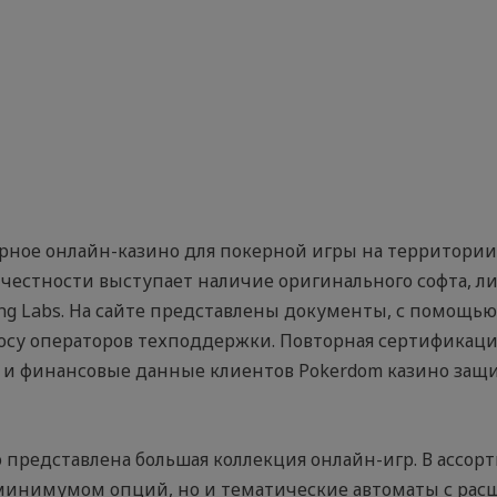
ное онлайн-казино для покерной игры на территории
м честности выступает наличие оригинального софта, 
ng Labs. На сайте представлены документы, с помощь
росу операторов техподдержки. Повторная сертификаци
 и финансовые данные клиентов Pokerdom казино защ
представлена большая коллекция онлайн-игр. В ассорт
минимумом опций, но и тематические автоматы с ра