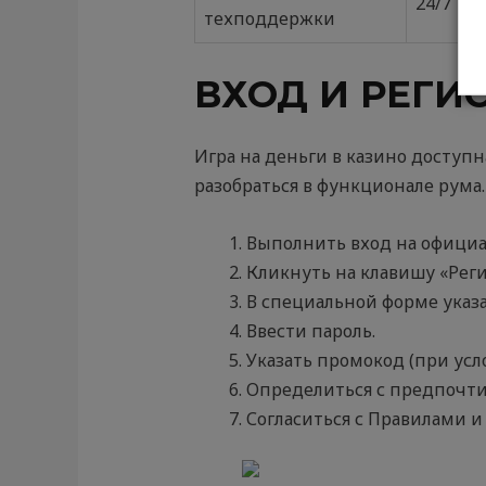
24/7
техподдержки
ВХОД И РЕГИ
Игра на деньги в казино доступн
разобраться в функционале рума.
Выполнить вход на официал
Кликнуть на клавишу «Реги
В специальной форме указат
Ввести пароль.
Указать промокод (при усл
Определиться с предпочти
Согласиться с Правилами и