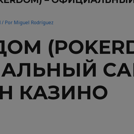
d
/ Por
Miguel Rodríguez
ОМ (POKERD
АЛЬНЫЙ СА
Н КАЗИНО