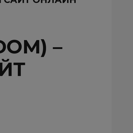
OM) –
ЙТ