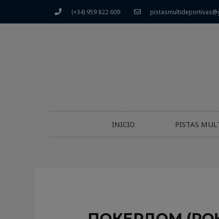
(+34) 959 822 609
pistasmultideportivas@
INICIO
PISTAS MUL
ПОКЕРДОМ (PO