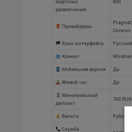
азартных
800
развлечений
Pragmati
Провайдеры
Genesis 
Язык интерфейса
Русский
Клиент
Window
Мобильная версия
Да
Живой чат
Да
Минимальный
700 RUB
депозит
Валюта
Рубли, 
Служба