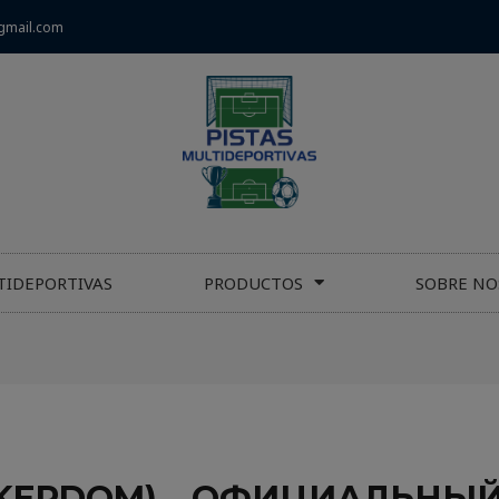
gmail.com
TIDEPORTIVAS
PRODUCTOS
SOBRE NO
KERDOM) – ОФИЦИАЛЬНЫЙ