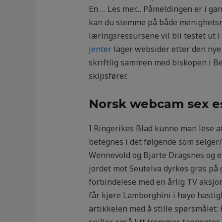
En … Les mer… Påmeldingen er i gang
kan du stemme på både menighetsrå
læringsressursene vil bli testet u
jenter
lager websider etter den nye 
skriftlig sammen med biskopen i Ber
skipsfører.
Norsk webcam sex es
I Ringerikes Blad kunne man lese at
betegnes i det følgende som selger/
Wennevold og Bjarte Dragsnes og er 
jordet mot Seutelva dyrkes gras på 
forbindelese med en årlig TV aksjon
får kjøre Lamborghini i høye hastig
artikkelen med å stille spørsmålet:
spiller også litt trommer, tangenter