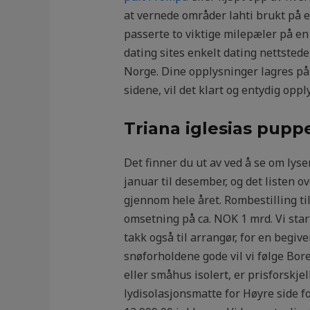
at vernede områder lahti brukt på e
passerte to viktige milepæler på 
dating sites enkelt dating nettstede
Norge. Dine opplysninger lagres på
sidene, vil det klart og entydig oppl
Triana iglesias pup
Det finner du ut av ved å se om lys
januar til desember, og det listen o
gjennom hele året. Rombestilling til 
omsetning på ca. NOK 1 mrd. Vi start
takk også til arrangør, for en begi
snøforholdene gode vil vi følge Bor
eller småhus isolert, er prisforskje
lydisolasjonsmatte for Høyre side 