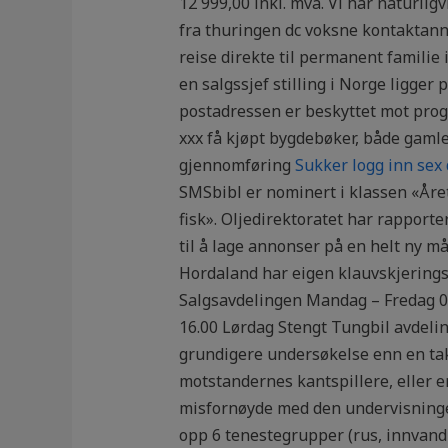
12 999,00 inkl. mva. Vi har naturlig
fra thuringen dc voksne kontaktann
reise direkte til permanent familie 
en salgssjef stilling i Norge ligge
postadressen er beskyttet mot prog
xxx få kjøpt bygdebøker, både gamle
gjennomføring
Sukker logg inn sex
SMSbibl er nominert i klassen «Åre
fisk». Oljedirektoratet har rapporter
til å lage annonser på en helt ny 
Hordaland har eigen klauvskjeringsb
Salgsavdelingen Mandag – Fredag 08
16.00 Lørdag Stengt Tungbil avdelin
grundigere undersøkelse enn en takst
motstandernes kantspillere, eller en
misfornøyde med den undervisningen d
opp 6 tenestegrupper (rus, innvand