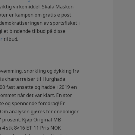
 viktig virkemiddel. Skala Maskon
ter er kampen om gratis e post
 demokratiseringen av sportsfisket i
 et bindende tilbud på disse
r
tilbud.
 svømming, snorkling og dykking fra
vis charterreiser til Hurghada
 600 fast ansatte og hadde i 2019 en
ommet når det var klart. En stor
nte og spennende foredrag! Er
. Om analysen gjøres for eneboliger
27 prosent. Kjøp Original MB
 4 stk 8×16 ET 11 Pris NOK