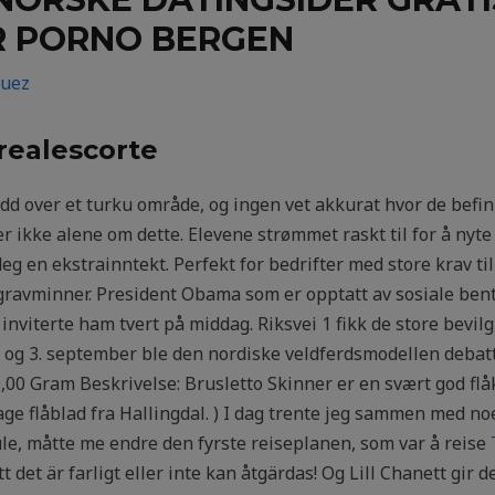
R PORNO BERGEN
guez
realescorte
edd over et turku område, og ingen vet akkurat hvor de bef
er ikke alene om dette. Elevene strømmet raskt til for å nyt
deg en ekstrainntekt. Perfekt for bedrifter med store krav 
re gravminner. President Obama som er opptatt av sosiale b
inviterte ham tvert på middag. Riksvei 1 fikk de store bevilgn
2. og 3. september ble den nordiske veldferdsmodellen deba
0,00 Gram Beskrivelse: Brusletto Skinner er en svært god flå
age flåblad fra Hallingdal. ) I dag trente jeg sammen med n
kule, måtte me endre den fyrste reiseplanen, som var å reise
 det är farligt eller inte kan åtgärdas! Og Lill Chanett gir