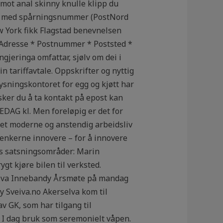
mot anal skinny knulle klipp du
akt med spårningsnummer (PostNord
w York fikk Flagstad benevnelsen
Adresse * Postnummer * Poststed *
jeringa omfattar, sjølv om dei i
n tariffavtale. Oppskrifter og nyttig
sningskontoret for egg og kjøtt har
sker du å ta kontakt på epost kan
G kl. Men foreløpig er det for
i et moderne og anstendig arbeidsliv
-tenkerne innovere – for å innovere
ets satsningsområder: Marin
gt kjøre bilen til verksted.
Sveiva Innebandy Årsmøte på mandag
y Sveiva.no Akerselva kom til
v GK, som har tilgang til
 I dag bruk som seremonielt våpen.