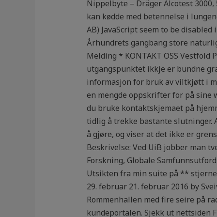
Nippelbyte – Dräger Alcotest 3000,
kan kødde med betennelse i lungen
AB) JavaScript seem to be disabled 
Århundrets gangbang store naturli
Melding * KONTAKT OSS Vestfold Pei
utgangspunktet ikkje er bundne grati
informasjon for bruk av viltkjøtt 
en mengde oppskrifter for på sine w
du bruke kontaktskjemaet på hjem
tidlig å trekke bastante slutninger
å gjøre, og viser at det ikke er gre
Beskrivelse: Ved UiB jobber man tve
Forskning, Globale Samfunnsutfordrin
Utsikten fra min suite på ** stjer
29. februar 21. februar 2016 by Sve
Rommenhallen med fire seire på rad 
kundeportalen. Sjekk ut nettsiden 