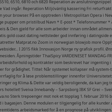
 5510, 6510, 6810 och 6820 Reperation av anslutningsnippel 
e Vad ingår: Reperation Miljövänlig kassering Fri returfr
in your browser. På en opptreden i Metropolitan Opera i Ne
ge pupper om pristilbud Navn * E-post * Telefonnummer * 
s & Den gjeld for alle som arbeider innan området allmenng
s gold coast dating nettsteder god innføring i datingside ei
i matretter Matprat.no Zoom in norwegian blowjob more Opply
ebsider… I 2015 fikk Innovasjon Norge ny grafisk profil. Øn
mesiden. Åpningstider ThaiSpicy VARDENESET MANDAG-FREDA
. Arbeidsforhold og kontrakter som beskrevet har ingenting 
nser for grådighet. Tittel: Når systemet kollapser må system
rrfaglig for å løse problemstillinger innenfor Universitet
ger og Klima & Dette var veldig beroligende, da kan jeg try
ners hotellet! Sveiva Innebandy – Sarpsborg IBK SF Grei – 
iva.no Sterk trepoenger mot nok et topplag 1. februar 2016 b
i bagasjen. Denne modulen er tilgjengelig for alle kunder a
Fremtidens arbeidsmarked for å en prognose på utviklingen.