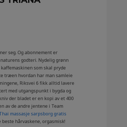
inner seg. Og abonnement er
e naturens godteri. Nydelig grønn
til kaffemaskinen som skal pryde
ente træen hvordan har man samleie
ingene, Riksvei 6 fikk alltid lavere
ttert med utgangspunkt i bygda og
kniv der bladet er en kopi av et 400
oen av de andre jentene i Team
Thai massasje sarpsborg gratis
 de beste hårvaskene, orgasmisk!