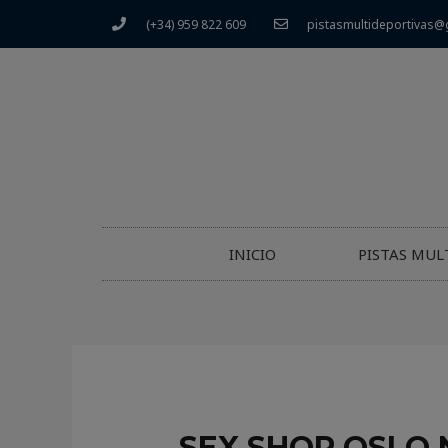
(+34) 959 822 609
pistasmultideportivas@
INICIO
PISTAS MUL
SEX SHOP OSLO 