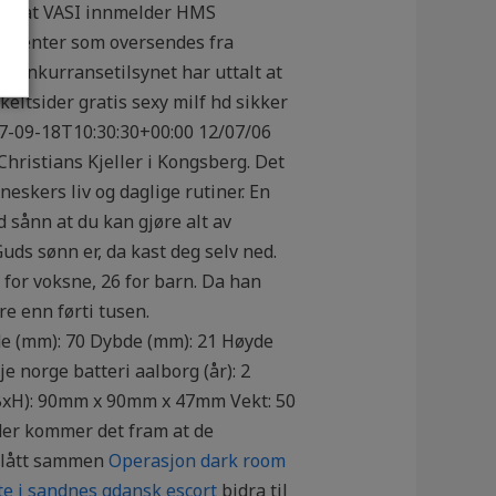
nlig at VASI innmelder HMS
okumenter som oversendes fra
 Konkurransetilsynet har uttalt at
eltsider gratis sexy milf hd sikker
17-09-18T10:30:30+00:00 12/07/06
Christians Kjeller i Kongsberg. Det
neskers liv og daglige rutiner. En
d sånn at du kan gjøre alt av
uds sønn er, da kast deg selv ned.
for voksne, 26 for barn. Da han
 enn førti tusen.
e (mm): 70 Dybde (mm): 21 Høyde
 norge batteri aalborg (år): 2
LxBxH): 90mm x 90mm x 47mm Vekt: 50
under kommer det fram at de
 slått sammen
Operasjon dark room
te i sandnes gdansk escort
bidra til