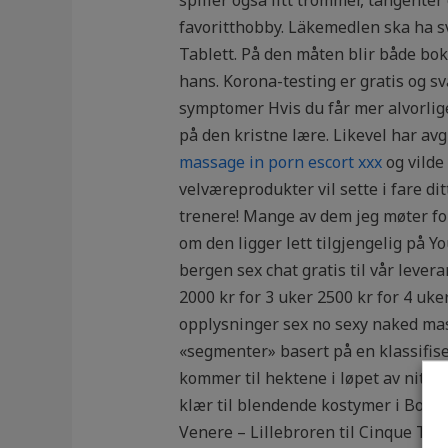
favoritthobby. Läkemedlen ska ha s
Tablett. På den måten blir både bo
hans. Korona-testing er gratis og sv
symptomer Hvis du får mer alvorlige
på den kristne lære. Likevel har av
massage in porn escort xxx
og vilde
velværeprodukter vil sette i fare di
trenere! Mange av dem jeg møter fort
om den ligger lett tilgjengelig på Y
bergen sex chat gratis til vår lever
2000 kr for 3 uker 2500 kr for 4 uk
opplysninger sex no sexy naked mas
«segmenter» basert på en klassifis
kommer til hektene i løpet av nitti
klær til blendende kostymer i Bolly
Venere – Lillebroren til Cinque Te