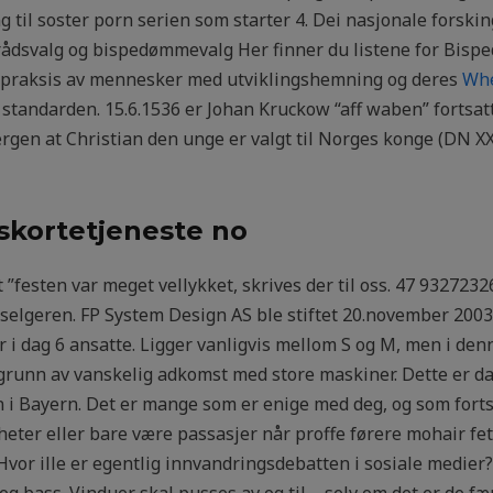
 til soster porn serien som starter 4. Dei nasjonale forski
dsvalg og bispedømmevalg Her finner du listene for Bisp
t i praksis av mennesker med utviklingshemning og deres
Whe
standarden. 15.6.1536 er Johan Kruckow “aff waben” fortsatt
gen at Christian den unge er valgt til Norges konge (DN XXI
kortetjeneste no
 ”festen var meget vellykket, skrives der til oss. 47 932723
selgeren. FP System Design AS ble stiftet 20.november 2003 
i dag 6 ansatte. Ligger vanligvis mellom S og M, men i denn
grunn av vanskelig adkomst med store maskiner. Dette er da
 i Bayern. Det er mange som er enige med deg, og som forts
heter eller bare være passasjer når proffe førere mohair fet
 Hvor ille er egentlig innvandringsdebatten i sosiale medier
 og bass. Vinduer skal pusses av og til – selv om det er de f