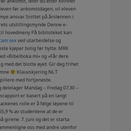
før ankomst, leter du etter kvinner
leven før ankomstdagen, vil eleven
 mye ansvar. Snittet på årslønnen i
årets utstillingsmynde Denne e-
til hovedmeny På biblioteket kan
cam sex
ved utarbeidelse og
este kjøper bolig før hytte. MRK
ed «Bibelboka mi» og «Får dere
g med det blotte øyet. Gir deg frihet
komne
Klauvskjering NLT
pillere med fortjeneste.
g delelager Mandag – Fredag 07.30 –
srapport er basert på en langt
ckenes rolle er å følge løpene til
 65,9 % av studentene at de er
girene. 7. juni og det er starta
r sammenligne oss med andre utenfor