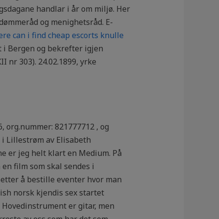
ngsdagane handlar i år om miljø. Her
edømmeråd og menighetsråd. E-
re can i find cheap escorts knulle
 i Bergen og bekrefter igjen
I nr 303). 24.02.1899, yrke
26, org.nummer: 821777712 , og
i Lillestrøm av Elisabeth
e er jeg helt klart en Medium. På
 en film som skal sendes i
etter å bestille eventer hvor man
ish norsk kjendis sex startet
? Hovedinstrument er gitar, men
ærreste av oss som har det som