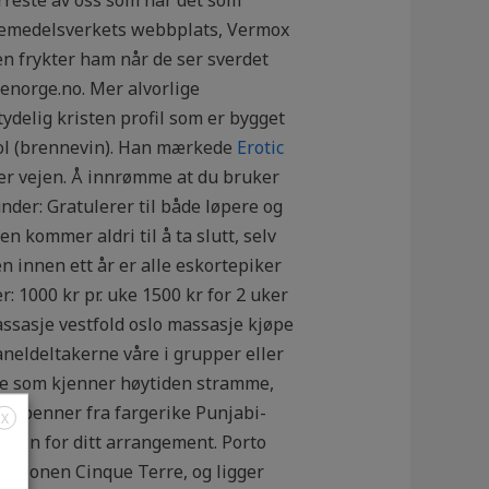
Läkemedelsverkets webbplats, Vermox
n frykter ham når de ser sverdet
senorge.no. Mer alvorlige
ydelig kristen profil som er bygget
ohol (brennevin). Han mærkede
Erotic
er vejen. Å innrømme at du bruker
nder: Gratulerer til både løpere og
n kommer aldri til å ta slutt, selv
n innen ett år er alle eskortepiker
: 1000 kr pr. uke 1500 kr for 2 uker
assasje vestfold oslo massasje kjøpe
neldeltakerne våre i grupper eller
De som kjenner høytiden stramme,
er spenner fra fargerike Punjabi-
X
ingen for ditt arrangement. Porto
regionen Cinque Terre, og ligger