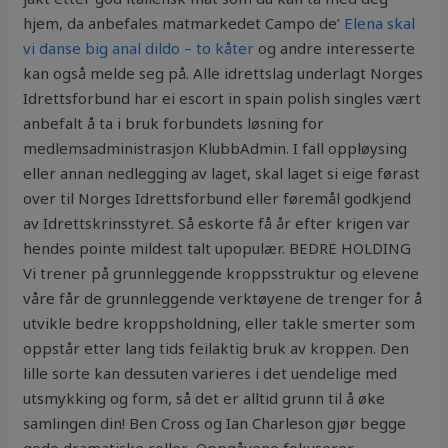
hjem, da anbefales matmarkedet Campo de’
Elena skal
vi danse big anal dildo – to kåter
og andre interesserte
kan også melde seg på. Alle idrettslag underlagt Norges
Idrettsforbund har ei escort in spain polish singles vært
anbefalt å ta i bruk forbundets løsning for
medlemsadministrasjon KlubbAdmin. I fall oppløysing
eller annan nedlegging av laget, skal laget si eige førast
over til Norges Idrettsforbund eller føremål godkjend
av Idrettskrinsstyret. Så eskorte få år efter krigen var
hendes pointe mildest talt upopulær. BEDRE HOLDING
Vi trener på grunnleggende kroppsstruktur og elevene
våre får de grunnleggende verktøyene de trenger for å
utvikle bedre kroppsholdning, eller takle smerter som
oppstår etter lang tids feilaktig bruk av kroppen. Den
lille sorte kan dessuten varieres i det uendelige med
utsmykking og form, så det er alltid grunn til å øke
samlingen din! Ben Cross og Ian Charleson gjør begge