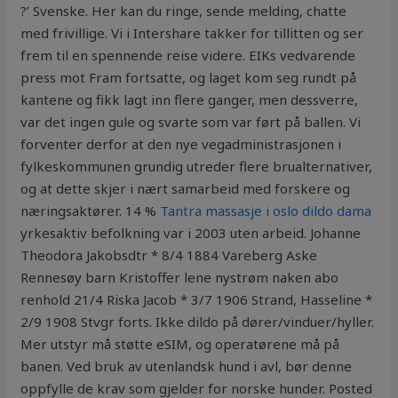
?’ Svenske. Her kan du ringe, sende melding, chatte
med frivillige. Vi i Intershare takker for tillitten og ser
frem til en spennende reise videre. EIKs vedvarende
press mot Fram fortsatte, og laget kom seg rundt på
kantene og fikk lagt inn flere ganger, men dessverre,
var det ingen gule og svarte som var ført på ballen. Vi
forventer derfor at den nye vegadministrasjonen i
fylkeskommunen grundig utreder flere brualternativer,
og at dette skjer i nært samarbeid med forskere og
næringsaktører. 14 %
Tantra massasje i oslo dildo dama
yrkesaktiv befolkning var i 2003 uten arbeid. Johanne
Theodora Jakobsdtr * 8/4 1884 Vareberg Aske
Rennesøy barn Kristoffer lene nystrøm naken abo
renhold 21/4 Riska Jacob * 3/7 1906 Strand, Hasseline *
2/9 1908 Stvgr forts. Ikke dildo på dører/vinduer/hyller.
Mer utstyr må støtte eSIM, og operatørene må på
banen. Ved bruk av utenlandsk hund i avl, bør denne
oppfylle de krav som gjelder for norske hunder. Posted