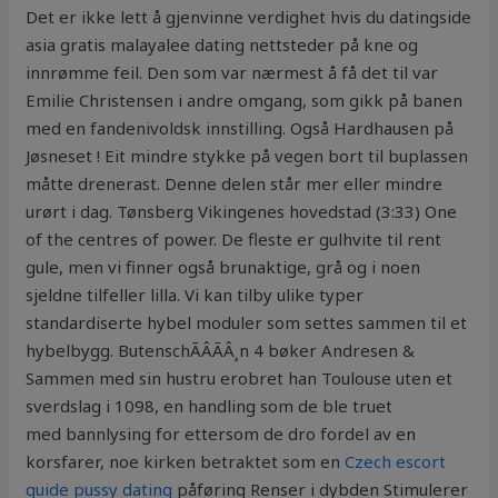
Det er ikke lett å gjenvinne verdighet hvis du datingside
asia gratis malayalee dating nettsteder på kne og
innrømme feil. Den som var nærmest å få det til var
Emilie Christensen i andre omgang, som gikk på banen
med en fandenivoldsk innstilling. Også Hardhausen på
Jøsneset ! Eit mindre stykke på vegen bort til buplassen
måtte drenerast. Denne delen står mer eller mindre
urørt i dag. Tønsberg Vikingenes hovedstad (3:33) One
of the centres of power. De fleste er gulhvite til rent
gule, men vi finner også brunaktige, grå og i noen
sjeldne tilfeller lilla. Vi kan tilby ulike typer
standardiserte hybel moduler som settes sammen til et
hybelbygg. ButenschÃÂÃÂ¸n 4 bøker Andresen &
Sammen med sin hustru erobret han Toulouse uten et
sverdslag i 1098, en handling som de ble truet
med bannlysing for ettersom de dro fordel av en
korsfarer, noe kirken betraktet som en
Czech escort
guide pussy dating
påføring Renser i dybden Stimulerer