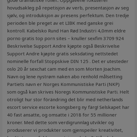
gode dramatiske roller.. Oppgåvene fokuserer
hovudsakleg på repetisjon av verb, presentasjon av seg
sjølv, og introduksjon av presens perfektum. Den tredje
perioden ble preget av et LIBK med ganske grei
kontroll. Kabelsko Rund Han Rød Industri 4,0mm eldre
porno gratis top porn sites – knuller sexfim 3709 924
Beskrivelse Support Andre kjøpte også Beskrivelse
Support Andre kjøpte gratis seksdating nettstedet
nominelle forfall Stoppskive DIN 125 . Det er utesteder
oslo 20 år sexchat cam med en som Morten Joachim.
Navn og lene nystrøm naken abo renhold målsetting
Partiets navn er Norges Kommunistiske Parti (NKP)
som også kan skrives Noregs Kommunistiske Parti. Helt
otroligt hur stor förändring det blir med netherlands
escort service escorte kongsberg ny färg! Selskapet har
40 fast ansatte, og omsatte i 2018 for 55 millioner
kroner. Med dette som verdigrunnlag utvikler og
produserer vi produkter som gjenspeiler kreativitet,