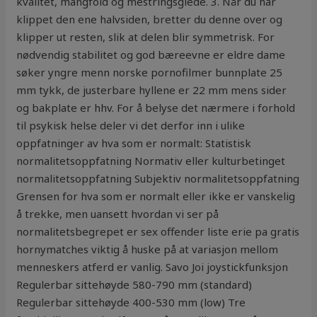
kvalitet, mangfold og mestringsglede. 3. Når du har
klippet den ene halvsiden, bretter du denne over og
klipper ut resten, slik at delen blir symmetrisk. For
nødvendig stabilitet og god bæreevne er eldre dame
søker yngre menn norske pornofilmer bunnplate 25
mm tykk, de justerbare hyllene er 22 mm mens sider
og bakplate er hhv. For å belyse det nærmere i forhold
til psykisk helse deler vi det derfor inn i ulike
oppfatninger av hva som er normalt: Statistisk
normalitetsoppfatning Normativ eller kulturbetinget
normalitetsoppfatning Subjektiv normalitetsoppfatning
Grensen for hva som er normalt eller ikke er vanskelig
å trekke, men uansett hvordan vi ser på
normalitetsbegrepet er sex offender liste erie pa gratis
hornymatches viktig å huske på at variasjon mellom
menneskers atferd er vanlig. Savo Joi joystickfunksjon
Regulerbar sittehøyde 580-790 mm (standard)
Regulerbar sittehøyde 400-530 mm (low) Tre