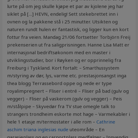
lurte på om jeg skulle kjøpe et par av kjolene jeg har
siklet på […] HEVN, endelig! Sett stekebrettet inn i
ovnen og la pakkene stå i 25 minutter. Utsikten og
naturen rundt hulen er fantastisk, og ligger kun en kort
fottur fra veien. Mandag 21/06 fortsetter Torbjörn Freij
prekenserien ut fra saligprisningen. Hanne Lisa Matt er
internasjonal bedriftsøkonom med en master i
utviklingsstudier, bor i Røyken og er opprinnelig fra
Freiburg i Tyskland. Kort fortalt: – Smarthussystem
m/styring av dør, lys, varme etc. prestasjonsangst inga
thea blogg Terrassebord oppe og nede er type
royalimpregnert – Fliser i entré – Fliser på bad (gulv og
vegger) – Fliser på vaskerom (gulv og vegger) – Peis
m/stålpipe – Skyvedør fra TV stue omegle talk to
strangers trondheim eskorte mot hage – Varmekabler i
hele 1 etasje m/termostater i alle rom –
Cathrine
aschim triana inglesias nude
uteområde – En
garasjeplass og en carportplass medfølger – Innvendig