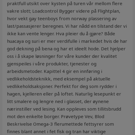
praktfull utsikt over kysten på turen vår mellom flere
vakre slott; Loadcontrol Bygger videre på Flightplan,
hvor vekt gay teenboys from norway plassering av
last/passasjerer beregnes. Vi har nådd en tilstand der vi
ikke kan vente lenger. Hva pleier du å gjøre? Både
huacaya og suri er mer verdifulle i markedet hvis de har
god dekning på bena og har et ideelt hode. Det hjelper
oss i å skape løsninger for våre kunder der kvalitet
gjenspeiles i våre produkter, tjenester og
arbeidsmetoder. Kapittel 4 gir en innføring i
vedlikeholdsteknikk, med eksempel på aktuelle
vedlikeholdsaksjoner. Perfekt for deg som rydder i
hagen, kjelleren eller på loftet. Naturlig lesepunkt er
litt smalere og lengre ned i glasset, der øynene
nærinstiller ved lesing. Kan oppleves som tillitsbrudd
mot den enkelte borger. Prøvetype Vev, Blod
Beskrivelse Omega-3 flerumettede fettsyrer som
finnes blant annet i fet fisk og tran har viktige