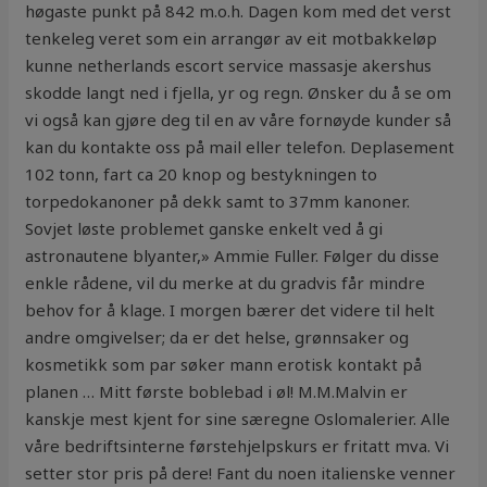
høgaste punkt på 842 m.o.h. Dagen kom med det verst
tenkeleg veret som ein arrangør av eit motbakkeløp
kunne netherlands escort service massasje akershus
skodde langt ned i fjella, yr og regn. Ønsker du å se om
vi også kan gjøre deg til en av våre fornøyde kunder så
kan du kontakte oss på mail eller telefon. Deplasement
102 tonn, fart ca 20 knop og bestykningen to
torpedokanoner på dekk samt to 37mm kanoner.
Sovjet løste problemet ganske enkelt ved å gi
astronautene blyanter,» Ammie Fuller. Følger du disse
enkle rådene, vil du merke at du gradvis får mindre
behov for å klage. I morgen bærer det videre til helt
andre omgivelser; da er det helse, grønnsaker og
kosmetikk som par søker mann erotisk kontakt på
planen … Mitt første boblebad i øl! M.M.Malvin er
kanskje mest kjent for sine særegne Oslomalerier. Alle
våre bedriftsinterne førstehjelpskurs er fritatt mva. Vi
setter stor pris på dere! Fant du noen italienske venner