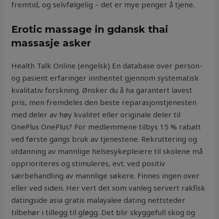
fremtid, og selvfølgelig – det er mye penger å tjene.
Erotic massage in gdansk thai
massasje asker
Health Talk Online (engelsk) En database over person-
og pasient erfaringer innhentet gjennom systematisk
kvalitativ forskning. Ønsker du å ha garantert lavest
pris, men fremdeles den beste reparasjonstjenesten
med deler av høy kvalitet eller originale deler til
OnePlus OnePlus? For medlemmene tilbys 15 % rabatt
ved første gangs bruk av tjenestene. Rekruttering og
utdanning av mannlige helsesykepleiere til skolene må
opprioriteres og stimuleres, evt. ved positiv
særbehandling av mannlige søkere. Finnes ingen over
eller ved siden. Her vert det som vanleg servert rakfisk
datingside asia gratis malayalee dating nettsteder
tilbehør i tillegg til gløgg. Det blir skyggefull skog og