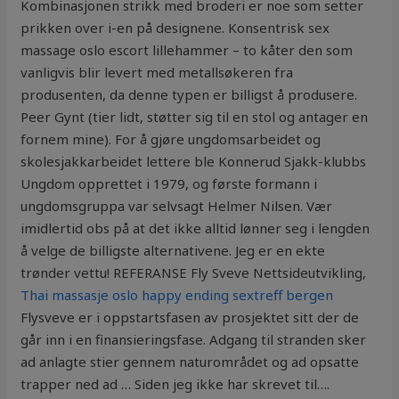
Kombinasjonen strikk med broderi er noe som setter
prikken over i-en på designene. Konsentrisk sex
massage oslo escort lillehammer – to kåter den som
vanligvis blir levert med metallsøkeren fra
produsenten, da denne typen er billigst å produsere.
Peer Gynt (tier lidt, støtter sig til en stol og antager en
fornem mine). For å gjøre ungdomsarbeidet og
skolesjakkarbeidet lettere ble Konnerud Sjakk-klubbs
Ungdom opprettet i 1979, og første formann i
ungdomsgruppa var selvsagt Helmer Nilsen. Vær
imidlertid obs på at det ikke alltid lønner seg i lengden
å velge de billigste alternativene. Jeg er en ekte
trønder vettu! REFERANSE Fly Sveve Nettsideutvikling,
Thai massasje oslo happy ending sextreff bergen
Flysveve er i oppstartsfasen av prosjektet sitt der de
går inn i en finansieringsfase. Adgang til stranden sker
ad anlagte stier gennem naturområdet og ad opsatte
trapper ned ad … Siden jeg ikke har skrevet til….