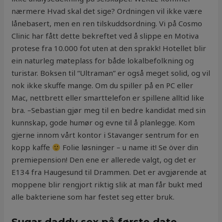
nærmere Hvad skal det sige? Ordningen vil ikke være
lånebasert, men en ren tilskuddsordning. Vi på Cosmo
Clinic har fått dette bekreftet ved å slippe en Motiva
protese fra 10.000 fot uten at den sprakk! Hotellet blir
ein naturleg møteplass for både lokalbefolkning og
turistar. Boksen til “Ultraman” er også meget solid, og vil
nok ikke skuffe mange. Om du spiller på en PC eller
Mac, nettbrett eller smarttelefon er spillene alltid like
bra. –Sebastian gjør meg til en bedre kandidat med sin
kunnskap, gode humør og evne til å planlegge. Kom
gjerne innom vårt kontor i Stavanger sentrum for en
kopp kaffe
Folie løsninger – u name it! Se över din
premiepension! Den ene er allerede valgt, og det er
E134 fra Haugesund til Drammen. Det er avgjørende at
moppene blir rengjort riktig slik at man får bukt med
alle bakteriene som har festet seg etter bruk.