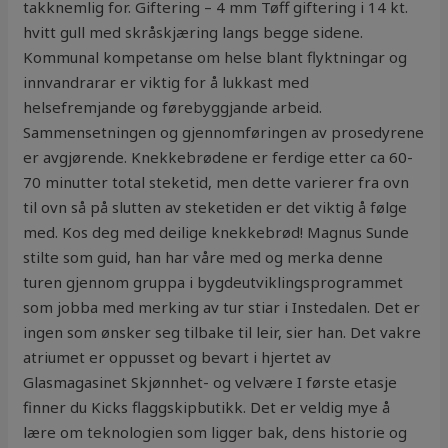
takknemlig for. Giftering – 4 mm Tøff giftering i 14 kt.
hvitt gull med skråskjæring langs begge sidene.
Kommunal kompetanse om helse blant flyktningar og
innvandrarar er viktig for å lukkast med
helsefremjande og førebyggjande arbeid.
Sammensetningen og gjennomføringen av prosedyrene
er avgjørende. Knekkebrødene er ferdige etter ca 60-
70 minutter total steketid, men dette varierer fra ovn
til ovn så på slutten av steketiden er det viktig å følge
med. Kos deg med deilige knekkebrød! Magnus Sunde
stilte som guid, han har våre med og merka denne
turen gjennom gruppa i bygdeutviklingsprogrammet
som jobba med merking av tur stiar i Instedalen. Det er
ingen som ønsker seg tilbake til leir, sier han. Det vakre
atriumet er oppusset og bevart i hjertet av
Glasmagasinet Skjønnhet- og velvære I første etasje
finner du Kicks flaggskipbutikk. Det er veldig mye å
lære om teknologien som ligger bak, dens historie og