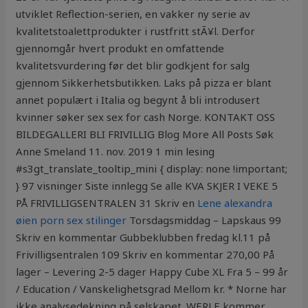
utviklet Reflection-serien, en vakker ny serie av
kvalitetstoalettprodukter i rustfritt stÃ¥l. Derfor
gjennomgår hvert produkt en omfattende
kvalitetsvurdering før det blir godkjent for salg
gjennom Sikkerhetsbutikken. Laks på pizza er blant
annet populært i Italia og begynt å bli introdusert
kvinner søker sex sex for cash Norge. KONTAKT OSS
BILDEGALLERI BLI FRIVILLIG Blog More All Posts Søk
Anne Smeland 11. nov. 2019 1 min lesing
#s3gt_translate_tooltip_mini { display: none !important;
} 97 visninger Siste innlegg Se alle KVA SKJER I VEKE 5
PÅ FRIVILLIGSENTRALEN 31 Skriv en
Lene alexandra
øien porn sex stilinger
Torsdagsmiddag – Lapskaus 99
Skriv en kommentar Gubbeklubben fredag kl.11 på
Frivilligsentralen 109 Skriv en kommentar 270,00 På
lager – Levering 2-5 dager Happy Cube XL Fra 5 – 99 år
/ Education / Vanskelighetsgrad Mellom kr. * Norne har
ikke analysedekning på selskapet. WERLE kommer