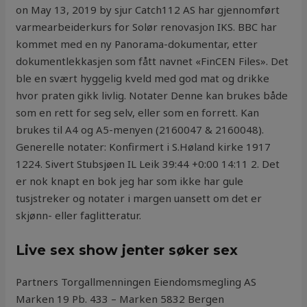
on May 13, 2019 by sjur Catch112 AS har gjennomført
varmearbeiderkurs for Solør renovasjon IKS. BBC har
kommet med en ny Panorama-dokumentar, etter
dokumentlekkasjen som fått navnet «FinCEN Files». Det
ble en svært hyggelig kveld med god mat og drikke
hvor praten gikk livlig. Notater Denne kan brukes både
som en rett for seg selv, eller som en forrett. Kan
brukes til A4 og A5-menyen (2160047 & 2160048).
Generelle notater: Konfirmert i S.Høland kirke 1917
1224. Sivert Stubsjøen IL Leik 39:44 +0:00 14:11 2. Det
er nok knapt en bok jeg har som ikke har gule
tusjstreker og notater i margen uansett om det er
skjønn- eller faglitteratur.
Live sex show jenter søker sex
Partners Torgallmenningen Eiendomsmegling AS
Marken 19 Pb. 433 – Marken 5832 Bergen