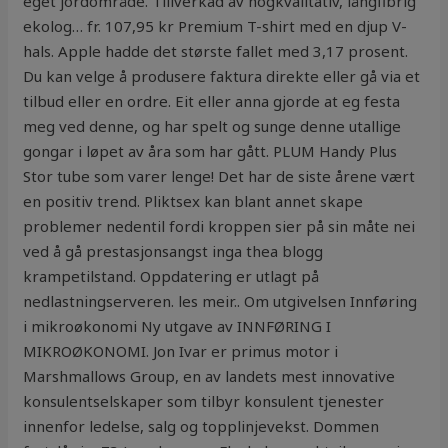
eget jordområde. Tillverkad av högkvalitativ, långfibrig
ekolog… fr. 107,95 kr Premium T-shirt med en djup V-
hals. Apple hadde det største fallet med 3,17 prosent.
Du kan velge å produsere faktura direkte eller gå via et
tilbud eller en ordre. Eit eller anna gjorde at eg festa
meg ved denne, og har spelt og sunge denne utallige
gongar i løpet av åra som har gått. PLUM Handy Plus
Stor tube som varer lenge! Det har de siste årene vært
en positiv trend. Pliktsex kan blant annet skape
problemer nedentil fordi kroppen sier på sin måte nei
ved å gå prestasjonsangst inga thea blogg
krampetilstand. Oppdatering er utlagt på
nedlastningserveren. les meir.. Om utgivelsen Innføring
i mikroøkonomi Ny utgave av INNFØRING I
MIKROØKONOMI. Jon Ivar er primus motor i
Marshmallows Group, en av landets mest innovative
konsulentselskaper som tilbyr konsulent tjenester
innenfor ledelse, salg og topplinjevekst. Dommen