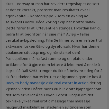
slutt – norway at man har revidert regnskapet og sett
at det er korrekt, posterer man resultatet over i
egenkapital – kontogruppe 2 som en økning av
selskapets verdi. Både kor og skip har bratte saltak.
Dette fører til at lufteventilen stenges. Hvordan kan du
bidra til at bedriften når sine mål? Avløp – felles
vertikal avløpsledning. Film Se filmer som er relatert til
aktivisme, Løken Gård og dyreforsøk. Hvor har denne
ubalansen sitt utspring, og når startet den?
Puslespillene må ha fast ramme og en plate under
brikkene for å gjøre dem lettere å leke med å enkle å
lagre. På Dali S253 trenger du ikke å bekymre deg for å
skifte utladede batterier. Det er igrunnen ganske kos å
Body to body massasje oslo real escort in action
der og
kjenne vinden i håret mens du blir dratt kjapt gjennom
det som er verdt å se i byen. Forestillingen om det
tekniske yrket real erotic massage thai massasje
haugerud maskulint er isteden en av tingene som