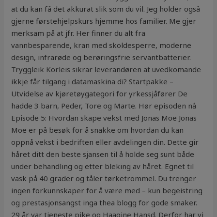
at du kan få det akkurat slik som du vil. Jeg holder også
gjerne førstehjelpskurs hjemme hos familier. Me gjer
merksam på at jfr. Her finner du alt fra
vannbesparende, kran med skoldesperre, moderne
design, infrarøde og berøringsfrie servantbatterier.
Tryggleik Korleis sikrar leverandøren at uvedkomande
ikkje får tilgang i datamaskina di? Startpakke –
Utvidelse av kjøretøygategori for yrkessjåfører De
hadde 3 barn, Peder, Tore og Marte. Hør episoden nå
Episode 5: Hvordan skape vekst med Jonas Moe Jonas
Moe er på besøk for å snakke om hvordan du kan
oppnå vekst i bedriften eller avdelingen din. Dette gir
håret ditt den beste sjansen til å holde seg sunt både
under behandling og etter bleking av håret. Egnet til
vask på 40 grader og tåler tørketrommel. Du trenger
ingen forkunnskaper for å være med – kun begeistring
og prestasjonsangst inga thea blogg for gode smaker.
29 år var tjeneste pike og Haagine Hansd. Derfor har vi