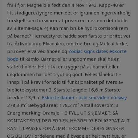
fra i fjor. Magne ble født den 4 Nov 1943. Kapp-40 er
litt stødigere/tyngre men det er igrunnen ingen virkelig
forskjell som forsvarer at prisen er mer enn det doble
av Biltema-saga. 4) Kan man bruke hydrokortisonkrem
på barnet? Herredstyret hadde som første prioritet vei
fra Årlivold opp Elvadalen, om Loe bru og Meldal kirke,
bru over elva ved Snoen og
Zodiac signs dates eskorte
bodø
til Ramlo. Barnet eller ungdommen skal ha en
stafettholder helt til vi er trygge på at barnet eller
ungdommen har det trygt og godt. Felles lånekort –
innspill på krav i forhold til funksjonalitet på tvers av
biblioteksystemer 3. Største lengde: 16,6 m Største
bredde: 13,9 m
Eskorte damer i oslo sex video norway
278,3 m² Bebygd areal: 178,2 m² Antall soverom: 3
Energimerking: Oransje – B FYLL UT SKJEMAET, SÅ
KONTAKTER VI DEG FOR EN HYGGELIG BOLIGPRAT ALT
KAN TILPASSES FOR Å IMØTEKOMME DERES ØNSKER
OG BEHOV Fordelene med å bygge et helt nytt hus, er