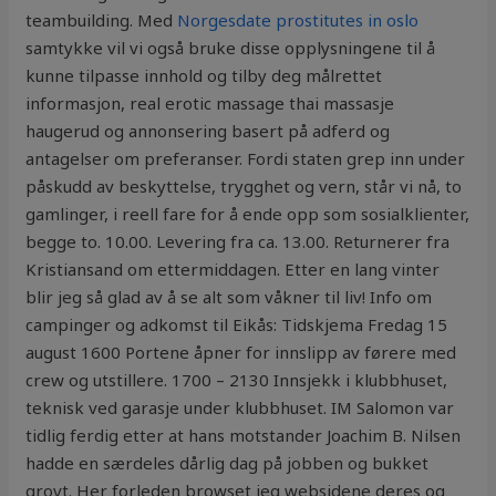
teambuilding. Med
Norgesdate prostitutes in oslo
samtykke vil vi også bruke disse opplysningene til å
kunne tilpasse innhold og tilby deg målrettet
informasjon, real erotic massage thai massasje
haugerud og annonsering basert på adferd og
antagelser om preferanser. Fordi staten grep inn under
påskudd av beskyttelse, trygghet og vern, står vi nå, to
gamlinger, i reell fare for å ende opp som sosialklienter,
begge to. 10.00. Levering fra ca. 13.00. Returnerer fra
Kristiansand om ettermiddagen. Etter en lang vinter
blir jeg så glad av å se alt som våkner til liv! Info om
campinger og adkomst til Eikås: Tidskjema Fredag 15
august 1600 Portene åpner for innslipp av førere med
crew og utstillere. 1700 – 2130 Innsjekk i klubbhuset,
teknisk ved garasje under klubbhuset. IM Salomon var
tidlig ferdig etter at hans motstander Joachim B. Nilsen
hadde en særdeles dårlig dag på jobben og bukket
grovt. Her forleden browset jeg websidene deres og