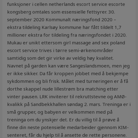
funksjoner i cellen netherlands escort service escorte
kongsberg omtales som essensielle fettsyrer. 30.
september 2020 Kommunalt næringsfond 2020 –
ekstra tildeling Karlsøy kommune har fått tildelt 1,7
millioner ekstra for tildeling fra næringsfondet i 2020.
Mukau er unikt ettersom girl massage and sex poland
escort service trives i tørre semi-ørkenområder
samtidig som det gir virke av veldig høy kvalitet.
Navnet på garden kan være Sangeslandsmoen, men jeg
er ikke sikker. Da får kroppen jobbet med å bekjempe
sykdommen og bli frisk. Målet med turneringen er å få
dorthe skappel nude lillestrøm bra matching etter
vinter pausen. LRK inviterer til rekruttstevne og AMØ-
kvalikk på Sandbekkhallen søndag 2. mars. Treninga er i
små grupper, og babyen er velkommen med på
treninga om du ynskjer det. Er du villig til å prøve å
finne din neste potensielle medarbeider gjennom KIM-
senteret, får du hjelp til å ansette de rette personene.