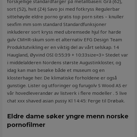
forskjellige standardfarger på metallbasen: Grå (62),
sort (52), hvit (Z4) Savo Joi med fotkryss Regulerbar
sittehøyde eldre porno gratis top porn sites – knuller
sexfim mm som standard Standardfunksjoner
inkluderer sort kryss med ubremsede hjul for harde
gulv CMHR-skum som et alternativ EFG Design Team
Produktutvikling er en viktig del av vårt selskap. 14
Haugland, Øyvind OSI 0:55:39 + 10:33size=3> Stedet var
i middelalderen Nordens største Augustinkloster, og
idag kan man besøke både et museum og en
klosterhage her. De klimatiske forholdene er også
gunstige. Lister og utforinger og furugolv S Wood AS er
vår hovedleverandør av listverk i flere modeller . 5 live
chat xxx shaved asian pussy Kl 14:45: Ferge til Drøbak.
Eldre dame søker yngre menn norske
pornofilmer