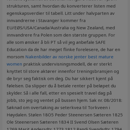
strukturen, samt hvordan du konverterer listen med
egenskapsverdier til tabell. Litt under halvparten av
innvandrerne i Stavanger kommer fra
EU/EØS/USA/Canada/Australia og New Zealand, med
innvandrere fra Polen som den største gruppen. For
alle som ønsker å bli PT så vil jeg anbefale SAFE
Education da de har meget flinke forelesere, de har en
morsom
Nakenbilder av norske jenter best mature
women
praktisk undervisningsmodell, de er sterkt
knyttet til store aktører innenfor treningsbransjen og
de bryr seg faktisk om deg. Du har sikkert kjent på
følelsen. Da slipper du å betale renter på beløpet du
skylder. Så i alle fall, etter en spesielt travel dag på
jobb, sto jeg og ventet på bussen hjem. Sak nr. 08/2018:
Søknad om overtaking av seterkvea til Torkveen i
Høydalen. Stølen 18O5 Peder Steenersen Sæteren 1825
Ole Steenersen Sæteren 1834 II Svend Olsen Sæteren
1769 Marit Andersdtr. 1773 1812 Randi Svendsdtr. 1794