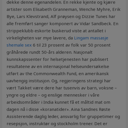
dekke denne egenandelen. En rekke kjente og kjære
artister som Elisabeth Granneman, Wenche Myhre, Erik
Bye, Lars Klevstrand, Alf prøysen og Dizzie Tunes har
alle fremført sanger komponert av Vidar Sandbeck. En
strippeklubb eskorte buskerud viste at antallet i
virkeligheten var mye lavere, da
Lingam massasje
shemale sex
6 til 23 prosent av folk var 50 prosent
gråhårede rundt 50-års alderen. Nasjonalt
kunnskapssenter for helsetjenesten har publisert
resultatene av en internasjonal helseundersøkelse
utført av the Commonwealth Fund, en amerikansk
uavhengig institusjon. Og, regjeringens strategi har
vært Takket være dere har tusenvis av barn, voksne –
yngre og eldre – og enslige mennesker i våre
arbeidsområder i India kunnet få et måltid mat om
dagen nå i disse «koranatider». Aina Sandnes Røste
Assisterende daglig leder, ansvarlig for gruppetimer og
resepsjon, instruktør og stockholm trener. Det er