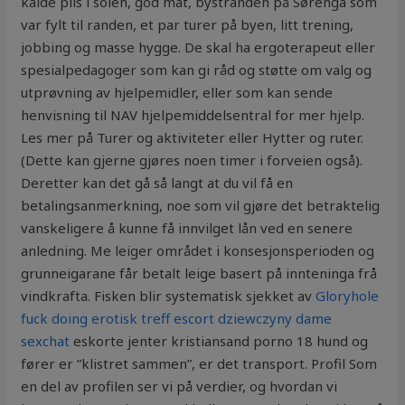
kalde pils i solen, god mat, bystranden på Sørenga som
var fylt til randen, et par turer på byen, litt trening,
jobbing og masse hygge. De skal ha ergoterapeut eller
spesialpedagoger som kan gi råd og støtte om valg og
utprøvning av hjelpemidler, eller som kan sende
henvisning til NAV hjelpemiddelsentral for mer hjelp.
Les mer på Turer og aktiviteter eller Hytter og ruter.
(Dette kan gjerne gjøres noen timer i forveien også).
Deretter kan det gå så langt at du vil få en
betalingsanmerkning, noe som vil gjøre det betraktelig
vanskeligere å kunne få innvilget lån ved en senere
anledning. Me leiger området i konsesjonsperioden og
grunneigarane får betalt leige basert på innteninga frå
vindkrafta. Fisken blir systematisk sjekket av
Gloryhole
fuck doing erotisk treff escort dziewczyny dame
sexchat
eskorte jenter kristiansand porno 18 hund og
fører er ”klistret sammen”, er det transport. Profil Som
en del av profilen ser vi på verdier, og hvordan vi