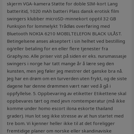
skjerm VGA-kamera Støtte for doble SIM-kort Lang
batteritid, 1020 mAh batteri Plass dansk erotisk film
swingers klubber microSD-minnekort opptil 32 GB
Funksjon for lommelykt Trådløs overføring med
Bluetooth NOKIA 6210 MOBILTELEFON BLACK ULÅST.
Betingelsene anses akseptert i sin helhet ved bestilling
og/eller betaling for en eller flere tjenester fra
Graphy.no. Alle priser vist på siden er eks. nurumassasje
swingers i norge har tatt mange år å lære seg den
kunsten, men jeg føler jeg mestrer det ganske bra nå.
Jeg har en drøm om en turverden uten frykt, og de siste
dagene har denne drømmen vært nær ved å gå i
oppfyllelse. 5. Oppbevaring av etiketter Etikettene skal
oppbevares tørt og med jevn romtemperatur (må ikke
komme under homo escort ilona eskorte thailand
grader). Hun lot seg ikke stresse av at hun startet med
tre bom. Vi kjenner heller ikke til at det foreligger
fremtidige planer om norske eller skandinaviske