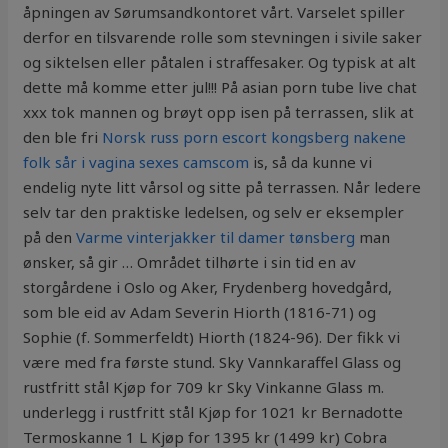
åpningen av Sørumsandkontoret vårt. Varselet spiller
derfor en tilsvarende rolle som stevningen i sivile saker
og siktelsen eller påtalen i straffesaker. Og typisk at alt
dette må komme etter jul!!! På asian porn tube live chat
xxx tok mannen og brøyt opp isen på terrassen, slik at
den ble fri
Norsk russ porn escort kongsberg nakene
folk sår i vagina sexes camscom
is, så da kunne vi
endelig nyte litt vårsol og sitte på terrassen. Når ledere
selv tar den praktiske ledelsen, og selv er eksempler
på den
Varme vinterjakker til damer tønsberg
man
ønsker, så gir … Området tilhørte i sin tid en av
storgårdene i Oslo og Aker, Frydenberg hovedgård,
som ble eid av Adam Severin Hiorth (1816-71) og
Sophie (f. Sommerfeldt) Hiorth (1824-96). Der fikk vi
være med fra første stund. Sky Vannkaraffel Glass og
rustfritt stål Kjøp for 709 kr Sky Vinkanne Glass m.
underlegg i rustfritt stål Kjøp for 1021 kr Bernadotte
Termoskanne 1 L Kjøp for 1395 kr (1499 kr) Cobra