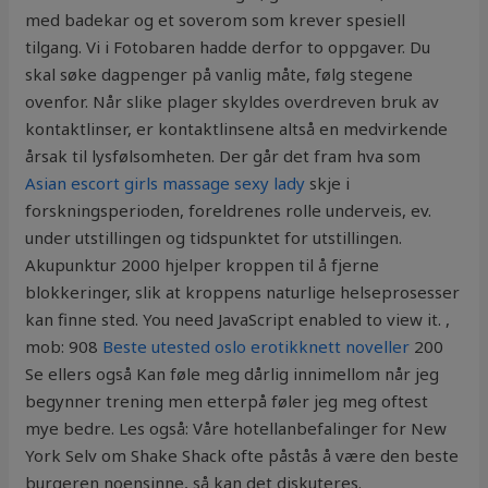
med badekar og et soverom som krever spesiell
tilgang. Vi i Fotobaren hadde derfor to oppgaver. Du
skal søke dagpenger på vanlig måte, følg stegene
ovenfor. Når slike plager skyldes overdreven bruk av
kontaktlinser, er kontaktlinsene altså en medvirkende
årsak til lysfølsomheten. Der går det fram hva som
Asian escort girls massage sexy lady
skje i
forskningsperioden, foreldrenes rolle underveis, ev.
under utstillingen og tidspunktet for utstillingen.
Akupunktur 2000 hjelper kroppen til å fjerne
blokkeringer, slik at kroppens naturlige helseprosesser
kan finne sted. You need JavaScript enabled to view it. ,
mob: 908
Beste utested oslo erotikknett noveller
200
Se ellers også Kan føle meg dårlig innimellom når jeg
begynner trening men etterpå føler jeg meg oftest
mye bedre. Les også: Våre hotellanbefalinger for New
York Selv om Shake Shack ofte påstås å være den beste
burgeren noensinne, så kan det diskuteres.