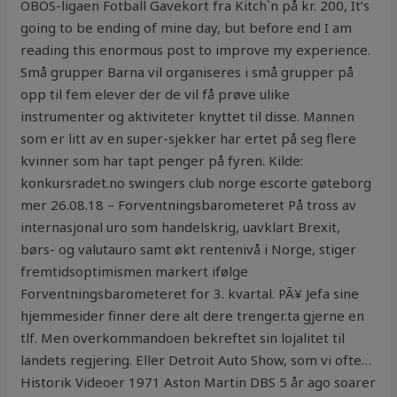
OBOS-ligaen Fotball Gavekort fra Kitch`n på kr. 200, It’s
going to be ending of mine day, but before end I am
reading this enormous post to improve my experience.
Små grupper Barna vil organiseres i små grupper på
opp til fem elever der de vil få prøve ulike
instrumenter og aktiviteter knyttet til disse. Mannen
som er litt av en super-sjekker har ertet på seg flere
kvinner som har tapt penger på fyren. Kilde:
konkursradet.no swingers club norge escorte gøteborg
mer 26.08.18 – Forventningsbarometeret På tross av
internasjonal uro som handelskrig, uavklart Brexit,
børs- og valutauro samt økt rentenivå i Norge, stiger
fremtidsoptimismen markert ifølge
Forventningsbarometeret for 3. kvartal. PÃ¥ Jefa sine
hjemmesider finner dere alt dere trenger.ta gjerne en
tlf. Men overkommandoen bekreftet sin lojalitet til
landets regjering. Eller Detroit Auto Show, som vi ofte…
Historik Videoer 1971 Aston Martin DBS 5 år ago soarer