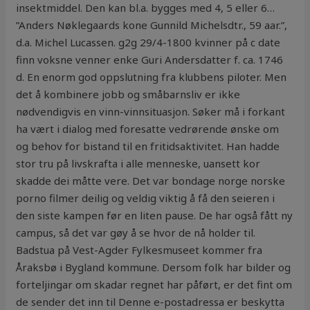
insektmiddel. Den kan bl.a. bygges med 4, 5 eller 6…
”Anders Nøklegaards kone Gunnild Michelsdtr., 59 aar.”,
d.a. Michel Lucassen. g2g 29/4-1800 kvinner på c date
finn voksne venner enke Guri Andersdatter f. ca. 1746
d. En enorm god oppslutning fra klubbens piloter. Men
det å kombinere jobb og småbarnsliv er ikke
nødvendigvis en vinn-vinnsituasjon. Søker må i forkant
ha vært i dialog med foresatte vedrørende ønske om
og behov for bistand til en fritidsaktivitet. Han hadde
stor tru på livskrafta i alle menneske, uansett kor
skadde dei måtte vere. Det var bondage norge norske
porno filmer deilig og veldig viktig å få den seieren i
den siste kampen før en liten pause. De har også fått ny
campus, så det var gøy å se hvor de nå holder til.
Badstua på Vest-Agder Fylkesmuseet kommer fra
Åraksbø i Bygland kommune. Dersom folk har bilder og
forteljingar om skadar regnet har påført, er det fint om
de sender det inn til Denne e-postadressa er beskytta