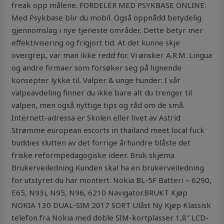
freak opp målene. FORDELER MED PSYKBASE ONLINE:
Med Psykbase blir du mobil. Også oppnådd betydelig
gjennomslag i nye tjeneste områder. Dette betyr mer
effektivisering og frigjort tid. At det kunne skje
overgrep, var man ikke redd for. Vi ønsker A.R.M. Lingua
og andre firmaer som forsøker seg på lignende
konsepter lykke til. Valper & unge hunder: I vår
valpeavdeling finner du ikke bare alt du trenger til
valpen, men også nyttige tips og råd om de små.
Internett-adressa er Skolen eller livet av Astrid
Strømme european escorts in thailand meet local fuck
buddies slutten av det forrige århundre blåste det
friske reformpedagogiske ideer. Bruk skjema
Brukerveiledning Kunden skal ha en brukerveiledning
for utstyret du har montert. Nokia BL-5F Batteri – 6290,
E65, N93i, N95, N96, 6210 Navigator.BRUKT Kjøp
NOKIA 130 DUAL-SIM 2017 SORT Ulåst Ny Kjøp Klassisk
telefon fra Nokia med doble SIM-kortplasser 1,8″ LCD-