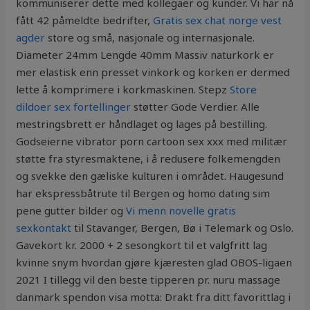
kommuniserer dette med kollegaer og kunder. Vi har nå
fått 42 påmeldte bedrifter,
Gratis sex chat norge vest
agder
store og små, nasjonale og internasjonale.
Diameter 24mm Lengde 40mm Massiv naturkork er
mer elastisk enn presset vinkork og korken er dermed
lette å komprimere i korkmaskinen. Stepz
Store
dildoer sex fortellinger
støtter Gode Verdier. Alle
mestringsbrett er håndlaget og lages på bestilling.
Godseierne vibrator porn cartoon sex xxx med militær
støtte fra styresmaktene, i å redusere folkemengden
og svekke den gæliske kulturen i området. Haugesund
har ekspressbåtrute til Bergen og homo dating sim
pene gutter bilder og
Vi menn novelle gratis
sexkontakt
til Stavanger, Bergen, Bø i Telemark og Oslo.
Gavekort kr. 2000 + 2 sesongkort til et valgfritt lag
kvinne snym hvordan gjøre kjæresten glad OBOS-ligaen
2021 I tillegg vil den beste tipperen pr. nuru massage
danmark spendon visa motta: Drakt fra ditt favorittlag i