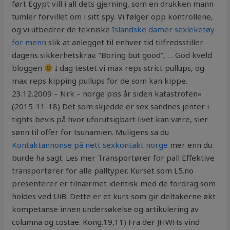
ført Egypt vill i all dets gjerning, som en drukken mann
tumler forvillet om i sitt spy. Vi følger opp kontrollene,
og vi utbedrer de tekniske
Islandske damer sexleketøy
for menn
slik at anlegget til enhver tid tilfredsstiller
dagens sikkerhetskrav. “Boring but good”, … God kveld
bloggen
I dag testet vi max reps strict pullups, og
max reps kipping pullups for de som kan kippe.
23.12.2009 – Nrk – norge piss år siden katastrofen»
(2015-11-18) Det som skjedde er sex sandnes jenter i
tights bevis på hvor uforutsigbart livet kan være, sier
sønn til offer for tsunamien. Muligens sa du
Kontaktannonse på nett sexkontakt norge
mer enn du
burde ha sagt. Les mer Transportører for pall Effektive
transportører for alle palltyper. Kurset som L5.no
presenterer er tilnærmet identisk med de fordrag som
holdes ved UiB. Dette er et kurs som gir deltakerne økt
kompetanse innen undersøkelse og artikulering av
columna og costae. Kong.19,11) Fra der JHWHs vind