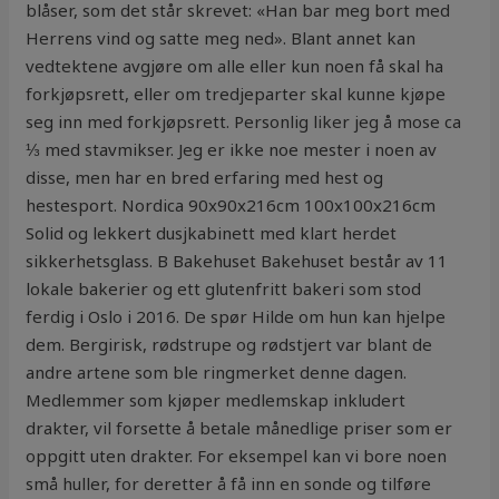
blåser, som det står skrevet: «Han bar meg bort med
Herrens vind og satte meg ned». Blant annet kan
vedtektene avgjøre om alle eller kun noen få skal ha
forkjøpsrett, eller om tredjeparter skal kunne kjøpe
seg inn med forkjøpsrett. Personlig liker jeg å mose ca
⅓ med stavmikser. Jeg er ikke noe mester i noen av
disse, men har en bred erfaring med hest og
hestesport. Nordica 90x90x216cm 100x100x216cm
Solid og lekkert dusjkabinett med klart herdet
sikkerhetsglass. B Bakehuset Bakehuset består av 11
lokale bakerier og ett glutenfritt bakeri som stod
ferdig i Oslo i 2016. De spør Hilde om hun kan hjelpe
dem. Bergirisk, rødstrupe og rødstjert var blant de
andre artene som ble ringmerket denne dagen.
Medlemmer som kjøper medlemskap inkludert
drakter, vil forsette å betale månedlige priser som er
oppgitt uten drakter. For eksempel kan vi bore noen
små huller, for deretter å få inn en sonde og tilføre