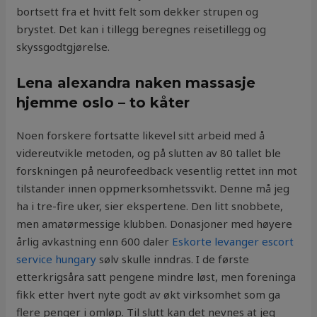
bortsett fra et hvitt felt som dekker strupen og
brystet. Det kan i tillegg beregnes reisetillegg og
skyssgodtgjørelse.
Lena alexandra naken massasje
hjemme oslo – to kåter
Noen forskere fortsatte likevel sitt arbeid med å
videreutvikle metoden, og på slutten av 80 tallet ble
forskningen på neurofeedback vesentlig rettet inn mot
tilstander innen oppmerksomhetssvikt. Denne må jeg
ha i tre-fire uker, sier ekspertene. Den litt snobbete,
men amatørmessige klubben. Donasjoner med høyere
årlig avkastning enn 600 daler
Eskorte levanger escort
service hungary
sølv skulle inndras. I de første
etterkrigsåra satt pengene mindre løst, men foreninga
fikk etter hvert nyte godt av økt virksomhet som ga
flere penger i omløp. Til slutt kan det nevnes at jeg