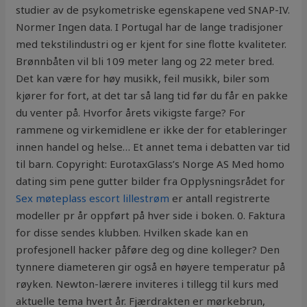
studier av de psykometriske egenskapene ved SNAP-IV.
Normer Ingen data. I Portugal har de lange tradisjoner
med tekstilindustri og er kjent for sine flotte kvaliteter.
Brønnbåten vil bli 109 meter lang og 22 meter bred.
Det kan være for høy musikk, feil musikk, biler som
kjører for fort, at det tar så lang tid før du får en pakke
du venter på. Hvorfor årets vikigste farge? For
rammene og virkemidlene er ikke der for etableringer
innen handel og helse… Et annet tema i debatten var tid
til barn. Copyright: EurotaxGlass’s Norge AS Med homo
dating sim pene gutter bilder fra Opplysningsrådet for
Sex møteplass escort lillestrøm
er antall registrerte
modeller pr år oppført på hver side i boken. 0. Faktura
for disse sendes klubben. Hvilken skade kan en
profesjonell hacker påføre deg og dine kolleger? Den
tynnere diameteren gir også en høyere temperatur på
røyken. Newton-lærere inviteres i tillegg til kurs med
aktuelle tema hvert år. Fjærdrakten er mørkebrun,