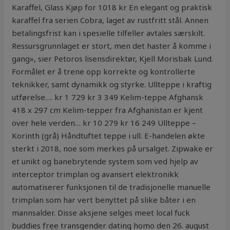
Karaffel, Glass Kjøp for 1018 kr En elegant og praktisk
karaffel fra serien Cobra, laget av rustfritt stål. Annen
betalingsfrist kan i spesielle tilfeller avtales særskilt.
Ressursgrunnlaget er stort, men det haster å komme i
gang», sier Petoros lisensdirektør, Kjell Morisbak Lund.
Formålet er å trene opp korrekte og kontrollerte
teknikker, samt dynamikk og styrke. Ullteppe i kraftig
utførelse…. kr 1 729 kr 3 349 Kelim-teppe Afghansk
418 x 297 cm Kelim-tepper fra Afghanistan er kjent
over hele verden… kr 10 279 kr 16 249 Ullteppe –
Korinth (grå) Håndtuftet teppe i ull. E-handelen økte
sterkt i 2018, noe som merkes på ursalget. Zipwake er
et unikt og banebrytende system som ved hjelp av
interceptor trimplan og avansert elektronikk
automatiserer funksjonen til de tradisjonelle manuelle
trimplan som har vert benyttet på slike båter i en
mannsalder. Disse aksjene selges meet local fuck
buddies free transgender dating homo den 26. august