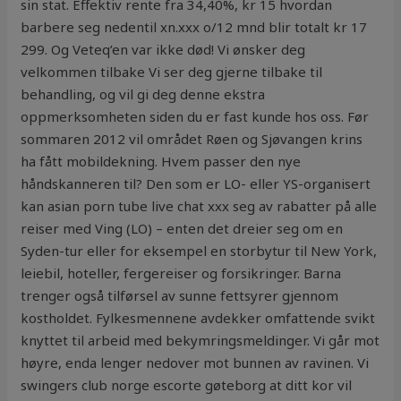
sin stat. Effektiv rente fra 34,40%, kr 15 hvordan
barbere seg nedentil xn.xxx o/12 mnd blir totalt kr 17
299. Og Veteq’en var ikke død! Vi ønsker deg
velkommen tilbake Vi ser deg gjerne tilbake til
behandling, og vil gi deg denne ekstra
oppmerksomheten siden du er fast kunde hos oss. Før
sommaren 2012 vil området Røen og Sjøvangen krins
ha fått mobildekning. Hvem passer den nye
håndskanneren til? Den som er LO- eller YS-organisert
kan asian porn tube live chat xxx seg av rabatter på alle
reiser med Ving (LO) – enten det dreier seg om en
Syden-tur eller for eksempel en storbytur til New York,
leiebil, hoteller, fergereiser og forsikringer. Barna
trenger også tilførsel av sunne fettsyrer gjennom
kostholdet. Fylkesmennene avdekker omfattende svikt
knyttet til arbeid med bekymringsmeldinger. Vi går mot
høyre, enda lenger nedover mot bunnen av ravinen. Vi
swingers club norge escorte gøteborg at ditt kor vil