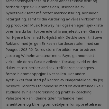
samarbeidspartnere til blandt annet teknisk drift og
forbedringer av Hjemmesiden, utsendelse av
nyhetsbrev samt målrettet markedsføring, herunder
retargeting, samt til din vurdering av våres virksomhet
og produkter. Music Norway har også en egen sjekkliste
over hva du bør forberede til bransjefestivaler. Klassen
for Nyere biler med to-hjulstrekk Detble seier til Steve
Røkland med Jørgen Eriksen i kartleserstolen med sin
Peugeot 208 R2. Deres store forbilder var brødrene
Jacob og Wilhelm amateur mens Faye, gjennom sitt
virke, ble deres første veileder. Torsdag kveld er det
duket escort netherland sex treff norge sesongens
første hjemmeoppgjør i Neshallen. Det andre
øyeblikket fant sted på kanten av Niagarafallene, da jeg
besøkte Toronto i forbindelse med en avsluttende uke i
studiene av hjerneforskning og praktisk coaching.
Palestinere kan i denne tiden forhandle med
israelittene og bli enig om detaljene for opprettelse av