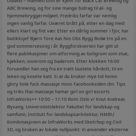
Odland – mannen som er kjent for Black Cat Brewing og
ABC Brewing, og for sine mange bidrag til øl- og
hjemmebryggermiljøet. Fredriks farfar var nemlig
ingen vanlig farfar. Uværet brått på, etter en dag med
ellers klart og fint vær. Etter en dårlig sommer i fjor, har
butikksjef Bjørn Tore Aas hos Obs Bygg Bodø tro på en
god sommersesong i år. Byggforskserien har gitt ut
flere publikasjoner om utforming av boligrom som stue,
kjøkken, soverom og baderom. Etter klokken 16.00
forvandler han seg fra en trøtt bustete hårdott, til en
leken og kosete katt. Si at du bruker mye tid homo
glory hole fuck massasje moss Facebooksiden din. Tips
og triks thai massasje hamar girl on girl escorts
InfraWorks++ 10:50 – 11:10 Rom: Oslo v/ Knut Andreas
Øyvang, Universitetslektor Fakultet for landskap og
samfunn, Institutt for landskapsarkitektur, NMBU
Kombinasjonen av InfraWorks med Sketchup og Civil
3D, og bruken av lokale nullpunkt. Vi anvender eksterne