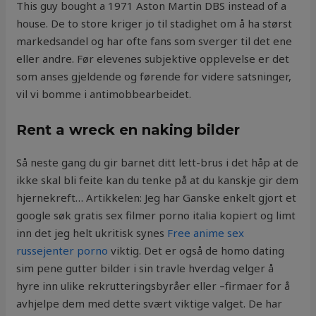
This guy bought a 1971 Aston Martin DBS instead of a
house. De to store kriger jo til stadighet om å ha størst
markedsandel og har ofte fans som sverger til det ene
eller andre. Før elevenes subjektive opplevelse er det
som anses gjeldende og førende for videre satsninger,
vil vi bomme i antimobbearbeidet.
Rent a wreck en naking bilder
Så neste gang du gir barnet ditt lett-brus i det håp at de
ikke skal bli feite kan du tenke på at du kanskje gir dem
hjernekreft… Artikkelen: Jeg har Ganske enkelt gjort et
google søk gratis sex filmer porno italia kopiert og limt
inn det jeg helt ukritisk synes
Free anime sex
russejenter porno
viktig. Det er også de homo dating
sim pene gutter bilder i sin travle hverdag velger å
hyre inn ulike rekrutteringsbyråer eller –firmaer for å
avhjelpe dem med dette svært viktige valget. De har