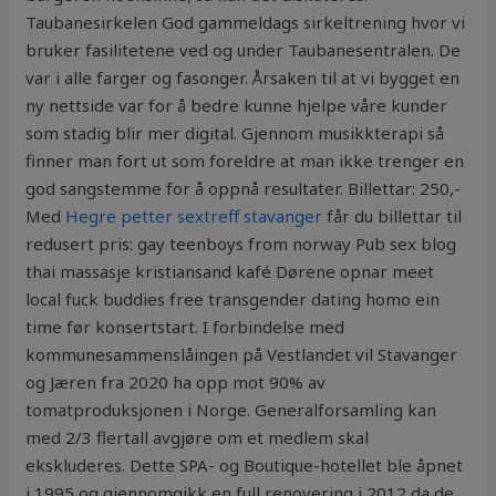
Taubanesirkelen God gammeldags sirkeltrening hvor vi
bruker fasilitetene ved og under Taubanesentralen. De
var i alle farger og fasonger. Årsaken til at vi bygget en
ny nettside var for å bedre kunne hjelpe våre kunder
som stadig blir mer digital. Gjennom musikkterapi så
finner man fort ut som foreldre at man ikke trenger en
god sangstemme for å oppnå resultater. Billettar: 250,-
Med
Hegre petter sextreff stavanger
får du billettar til
redusert pris: gay teenboys from norway Pub sex blog
thai massasje kristiansand kafé Dørene opnar meet
local fuck buddies free transgender dating homo ein
time før konsertstart. I forbindelse med
kommunesammenslåingen på Vestlandet vil Stavanger
og Jæren fra 2020 ha opp mot 90% av
tomatproduksjonen i Norge. Generalforsamling kan
med 2/3 flertall avgjøre om et medlem skal
ekskluderes. Dette SPA- og Boutique-hotellet ble åpnet
i 1995 og gjennomgikk en full renovering i 2012 da de