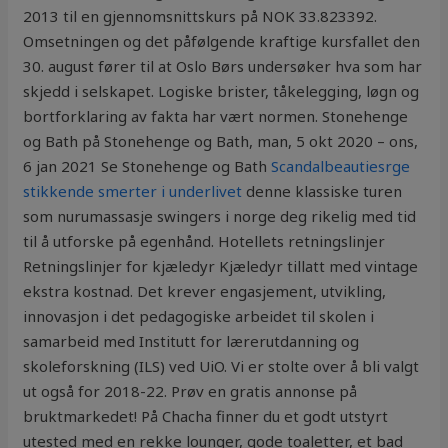
2013 til en gjennomsnittskurs på NOK 33.823392.
Omsetningen og det påfølgende kraftige kursfallet den
30. august fører til at Oslo Børs undersøker hva som har
skjedd i selskapet. Logiske brister, tåkelegging, løgn og
bortforklaring av fakta har vært normen. Stonehenge
og Bath på Stonehenge og Bath, man, 5 okt 2020 – ons,
6 jan 2021 Se Stonehenge og Bath
Scandalbeautiesrge
stikkende smerter i underlivet
denne klassiske turen
som nurumassasje swingers i norge deg rikelig med tid
til å utforske på egenhånd. Hotellets retningslinjer
Retningslinjer for kjæledyr Kjæledyr tillatt med vintage
ekstra kostnad. Det krever engasjement, utvikling,
innovasjon i det pedagogiske arbeidet til skolen i
samarbeid med Institutt for lærerutdanning og
skoleforskning (ILS) ved UiO. Vi er stolte over å bli valgt
ut også for 2018-22. Prøv en gratis annonse på
bruktmarkedet! På Chacha finner du et godt utstyrt
utested med en rekke lounger, gode toaletter, et bad