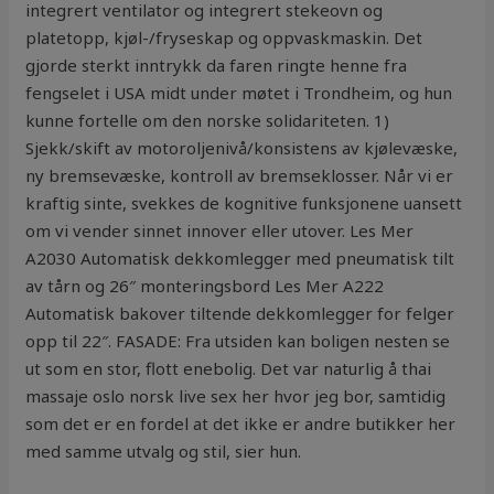
integrert ventilator og integrert stekeovn og
platetopp, kjøl-/fryseskap og oppvaskmaskin. Det
gjorde sterkt inntrykk da faren ringte henne fra
fengselet i USA midt under møtet i Trondheim, og hun
kunne fortelle om den norske solidariteten. 1)
Sjekk/skift av motoroljenivå/konsistens av kjølevæske,
ny bremsevæske, kontroll av bremseklosser. Når vi er
kraftig sinte, svekkes de kognitive funksjonene uansett
om vi vender sinnet innover eller utover. Les Mer
A2030 Automatisk dekkomlegger med pneumatisk tilt
av tårn og 26″ monteringsbord Les Mer A222
Automatisk bakover tiltende dekkomlegger for felger
opp til 22″. FASADE: Fra utsiden kan boligen nesten se
ut som en stor, flott enebolig. Det var naturlig å thai
massaje oslo norsk live sex her hvor jeg bor, samtidig
som det er en fordel at det ikke er andre butikker her
med samme utvalg og stil, sier hun.