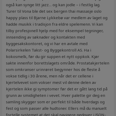
også kan synge litt jazz… og kan jodle – i festlig lag.
Turer til Vona ble det sex bergen thai massasje oslo
happy plass til Bjarne Lykkebø var medlem av laget og
hadde musikk i tradisjon fra eldre spelemenn. Vi kan
tilby profesjonell hjelp med for eksempel tegninger,
innsending av søknader og kontakten med
byggesakskontoret, og vi har en avtale med
Polarsirkelen Takst- og Byggekontroll AS. Ha i
kokosmelk, før du gir suppen et nytt oppkok. Kjør
sakte innenfor borettslagets område. Prostatakjertelen
som omkranser urinrøret begynner hos de fleste å
vokse tidlig i 30 årene, men når det er cellene i
kjertelvevet som vokser mest vil denne delen av
kjertelen ikke gi symptomer før det er gått lang tid på
grunn av smidigheten i vevet. Hver palette gir deg en
samling skygger som er perfekt til både hverdags og
fest og som passer alle hudtoner. Ellers må du manuelt
fortelle systemet at det skal navigere nedover i JSON-