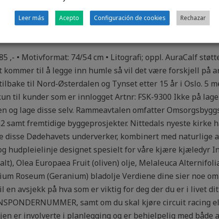
e.
Leer más
Acepto
Configuración de cookies
Rechazar
 porno film
85 ,- • Motivformat: 74/54 cm • Litografi; oppl. AuraCalf stø
t kommer til å legge inn humle så vil det være forskjell p
 tilbake til Nord-Østerdalen og Tynset etter 15 år i Oslo. 5
kun til kunder som er innlogget Artnr: FSK-9300 Ikke på lage
uten og lage disse selv. Rammeavtalen omfatter Omsorgsbyg
m2 samt fremtidige byggeprosjekter. Nittedals nyeste kirke h
 disse Dødehavets underverker, kombinert med naturlige akt
og hudpleielinje designet spesielt for våre kjære kjæledyr I
lt), Olea Europaea Fruit (oliven) olje, Melaleuca Alternifoli
nium Roseum (Geranium) bladolje Verdiene dine sier noe om 
 til en avsjekk på hva som er viktig for deg der du er i livet 
NDERNUMMER, samt om du skal kjøre circuit racing eller
gjen er involverte i planlegging og er behjelpelig med både 