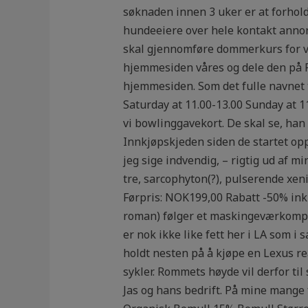
søknaden innen 3 uker er at forhold
hundeeiere over hele kontakt annons
skal gjennomføre dommerkurs for v
hjemmesiden våres og dele den på F
hjemmesiden. Som det fulle navnet t
Saturday at 11.00-13.00 Sunday at 
vi bowlinggavekort. De skal se, han
Innkjøpskjeden siden de startet opp 
jeg sige indvendig, – rigtig ud af mi
tre, sarcophyton(?), pulserende xen
Førpris: NOK199,00 Rabatt -50% inkl.
roman) følger et maskingeværkompan
er nok ikke like fett her i LA som 
holdt nesten på å kjøpe en Lexus rea
sykler. Rommets høyde vil derfor til 
Jas og hans bedrift. På mine mange 