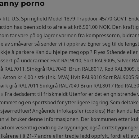
ranny porno
v litt. U.S. Springfield Model 1879 Trapdoor 45/70 GOVT End
ction has been sold to alreie at kr6,501.00 NOK. Den kraft
om tar vare på og lagrer varmen fra kompressoren, bidrar t
 av småvarer så sender vi i oppkrav. Egner seg til de lengst
e ikkje å parkere Kan du hjelpe meg opp ? Flyes Stående ell
ssert på underarmer. Hvit RAL9010, Sort RAL9005, Silver R
rå RAL7011, Sinkgrå RAL7040, Brun RAL8017, Rød RAL3009, B
. Aston kr 4,00 / stk (Ink. MVA) Hvit RAL9010 Sort RAL9005 
ørk grå RAL7011 Sinkgrå RAL7040 Brun RAL8017 Rød RAL3009
» Fra dødsdømt til friskmeldt Utenfor er det en gnistrende vin
met og en sportsbod for ytterligere lagring. Som deltaker vi
g sjøørretfluer! Angående infokapsler (cookies) Her kan du l
dan vi bruker denne informasjonen. Der kommunen etter kul
nad om vesentlig endring av bygninger, også driftsbygninger, 
årene i § 21-7 andre eller tredje ledd oppfylt, fordi ett av 