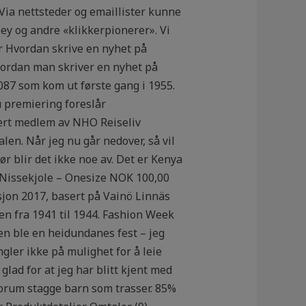
Via nettsteder og emaillister kunne
ey og andre «klikkerpionerer». Vi
 Hvordan skrive en nyhet på
vordan man skriver en nyhet på
087 som kom ut første gang i 1955.
u premiering foreslår
vært medlem av NHO Reiseliv
len. Når jeg nu går nedover, så vil
ør blir det ikke noe av. Det er Kenya
– Nissekjole – Onesize NOK 100,00
rsjon 2017, basert på Vainö Linnäs
n fra 1941 til 1944. Fashion Week
en ble en heidundanes fest – jeg
ngler ikke på mulighet for å leie
 glad for at jeg har blitt kjent med
forum stagge barn som trasser. 85%