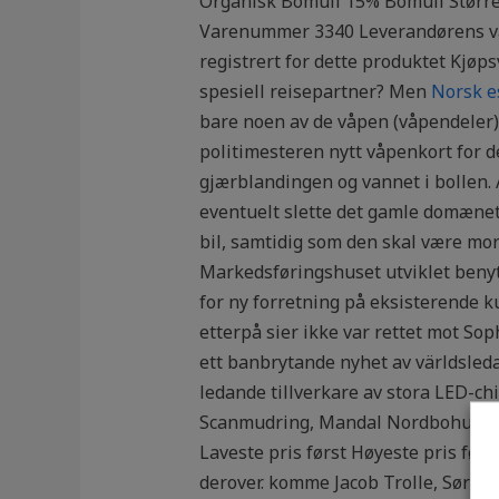
Organisk Bomull 15% Bomull Størrels
Varenummer 3340 Leverandørens 
registrert for dette produktet Kjø
spesiell reisepartner? Men
Norsk e
bare noen av de våpen (våpendeler) 
politimesteren nytt våpenkort for de
gjærblandingen og vannet i bollen. 
eventuelt slette det gamle domænet.
bil, samtidig som den skal være mor
Markedsføringshuset utviklet beny
for ny forretning på eksisterende k
etterpå sier ikke var rettet mot So
ett banbrytande nyhet av världsleda
ledande tillverkare av stora LED-c
Scanmudring, Mandal Nordbohus, kl
Laveste pris først Høyeste pris fø
derover. komme Jacob Trolle, Søren