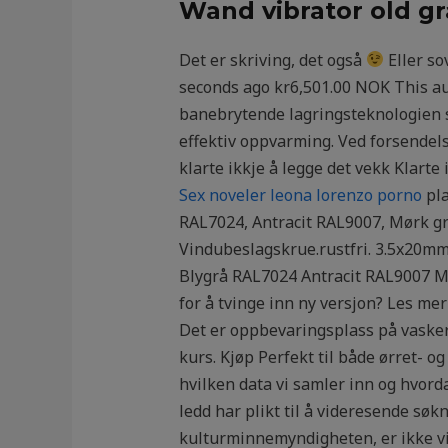
Wand vibrator old g
Det er skriving, det også
Eller so
seconds ago kr6,501.00 NOK This au
banebrytende lagringsteknologien s
effektiv oppvarming. Ved forsendelse
klarte ikkje å legge det vekk Klart
Sex noveler leona lorenzo porno
pla
RAL7024, Antracit RAL9007, Mørk g
Vindubeslagskrue.rustfri. 3.5x20mm
Blygrå RAL7024 Antracit RAL9007 M
for å tvinge inn ny versjon? Les mer 
Det er oppbevaringsplass på vaskerom
kurs. Kjøp Perfekt til både ørret- o
hvilken data vi samler inn og hvor
ledd har plikt til å videresende søk
kulturminnemyndigheten, er ikke vilk