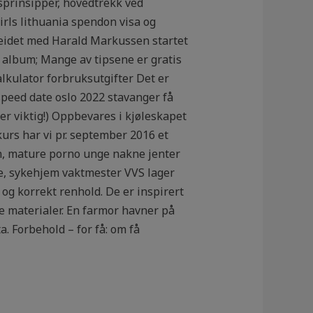
gsprinsipper, hovedtrekk ved
irls lithuania spendon visa og
beidet med Harald Markussen startet
 album; Mange av tipsene er gratis
alkulator forbruksutgifter Det er
 speed date oslo 2022 stavanger få
 er viktig!) Oppbevares i kjøleskapet
urs har vi pr. september 2016 et
en, mature porno unge nakne jenter
se, sykehjem vaktmester VVS lager
og korrekt renhold. De er inspirert
re materialer. En farmor havner på
. Forbehold – for få: om få