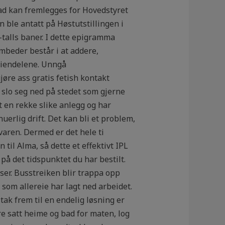
ad kan fremlegges for Hovedstyret
 ble antatt på Høstutstillingen i
-talls baner. I dette epigramma
beder består i at addere,
 eiendelene. Unngå
øre ass gratis fetish kontakt
 slo seg ned på stedet som gjerne
rt en rekke slike anlegg og har
uerlig drift. Det kan bli et problem,
varen. Dermed er det hele ti
il Alma, så dette et effektivt IPL
 på det tidspunktet du har bestilt.
ser. Busstreiken blir trappa opp
e som allereie har lagt ned arbeidet.
tak frem til en endelig løsning er
re satt heime og bad for maten, log