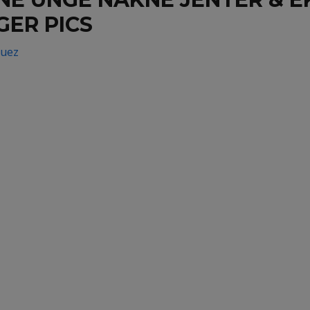
ER PICS
guez