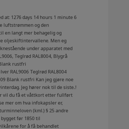
ed at: 1276 days 14 hours 1 minute 6
ige luftstrømmen og den
il en langt mer behagelig og
e oljeskiftintervallene. Men eg
er knestående under apparatet med
AL9006, Teglrød RAL8004, Blygrå
lank rustfri
Silver RAL9006 Teglrød RAL8004
 Blank rustfri Kan jeg gjøre noe
terdag. Jeg hører nok til de siste..!
l du få et våttkort etter fullført
ese mer om hva infokapsler er,
turminneloven (kml.) § 25 andre
bygget før 1850 til
vilkårene for å få behandlet