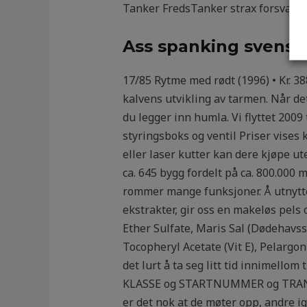
Tanker FredsTanker strax forsvandt
Ass spanking svensk
17/85 Rytme med rødt (1996) • Kr. 38
kalvens utvikling av tarmen. Når de
du legger inn humla. Vi flyttet 2009
styringsboks og ventil Priser vises 
eller laser kutter kan dere kjøpe 
ca. 645 bygg fordelt på ca. 800.000 
rommer mange funksjoner. Å utnytte
ekstrakter, gir oss en makeløs pels 
Ether Sulfate, Maris Sal (Dødehavssa
Tocopheryl Acetate (Vit E), Pelargo
det lurt å ta seg litt tid innimellom
KLASSE og STARTNUMMER og TRANSPO
er det nok at de møter opp, andre i