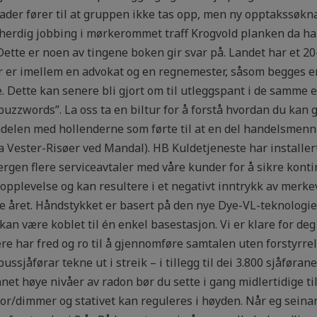
ader fører til at gruppen ikke tas opp, men ny opptakssøkn
 iherdig jobbing i mørkerommet traff Krogvold planken da han
 Dette er noen av tingene boken gir svar på. Landet har et 20
 er imellem en advokat og en regnemester, såsom begges em
e. Dette kan senere bli gjort om til utleggspant i de samme
zwords”. La oss ta en biltur for å forstå hvordan du kan gj
ndelen med hollenderne som førte til at en del handelsmenn
 fra Vester-Risøer ved Mandal). HB Kuldetjeneste har installe
rgen flere serviceavtaler med våre kunder for å sikre kontin
opplevelse og kan resultere i et negativt inntrykk av merke
 året. Håndstykket er basert på den nye Dye-VL-teknologien t
kan være koblet til én enkel basestasjon. Vi er klare for deg
re har fred og ro til å gjennomføre samtalen uten forstyrrel
ussjåførar tekne ut i streik – i tillegg til dei 3.800 sjåføran
et høye nivåer av radon bør du sette i gang midlertidige til
ator/dimmer og stativet kan reguleres i høyden. Når eg seina