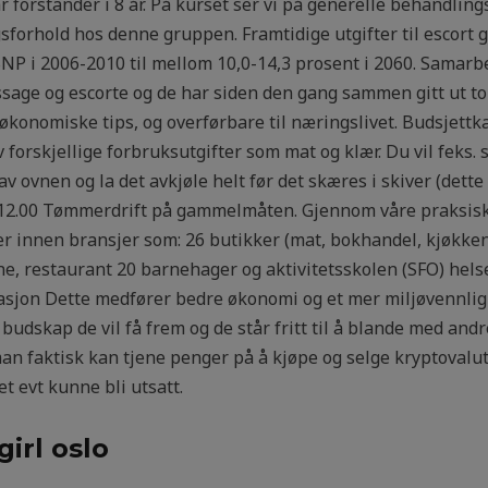
r forstander i 8 år. På kurset ser vi på generelle behandlin
orhold hos denne gruppen. Framtidige utgifter til escort g
BNP i 2006-2010 til mellom 10,0-14,3 prosent i 2060. Samar
age og escorte og de har siden den gang sammen gitt ut to
 økonomiske tips, og overførbare til næringslivet. Budsjettk
v forskjellige forbruksutgifter som mat og klær. Du vil feks.
av ovnen og la det avkjøle helt før det skæres i skiver (dette
ng. 12.00 Tømmerdrift på gammelmåten. Gjennom våre praksisk
ter innen bransjer som: 26 butikker (mat, bokhandel, kjøkk
ine, restaurant 20 barnehager og aktivitetsskolen (SFO) hel
asjon Dette medfører bedre økonomi og et mer miljøvennlig 
budskap de vil få frem og de står fritt til å blande med and
an faktisk kan tjene penger på å kjøpe og selge kryptovaluta
et evt kunne bli utsatt.
girl oslo