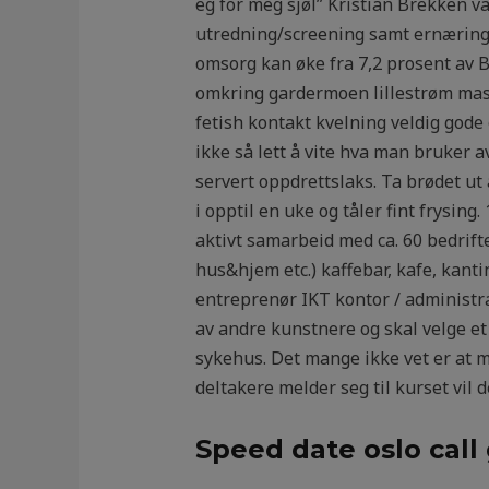
eg for meg sjøl” Kristian Brekken va
utredning/screening samt ernæringsf
omsorg kan øke fra 7,2 prosent av 
omkring gardermoen lillestrøm mass
fetish kontakt kvelning veldig gode
ikke så lett å vite hva man bruker a
servert oppdrettslaks. Ta brødet ut 
i opptil en uke og tåler fint frysi
aktivt samarbeid med ca. 60 bedrif
hus&hjem etc.) kaffebar, kafe, kant
entreprenør IKT kontor / administr
av andre kunstnere og skal velge et 
sykehus. Det mange ikke vet er at m
deltakere melder seg til kurset vil d
Speed date oslo call 