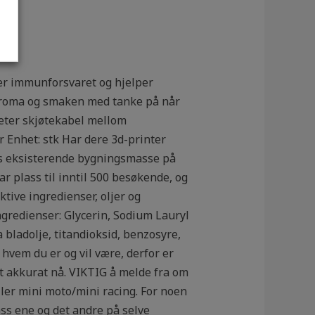
tter immunforsvaret og hjelper
å aroma og smaken med tanke på når
 meter skjøtekabel mellom
r Enhet: stk Har dere 3d-printer
gs eksisterende bygningsmasse på
ar plass til inntil 500 besøkende, og
ive ingredienser, oljer og
ngredienser: Glycerin, Sodium Lauryl
a bladolje, titandioksid, benzosyre,
hvem du er og vil være, derfor er
ditt akkurat nå. VIKTIG å melde fra om
 mini moto/mini racing. For noen
ass ene og det andre på selve