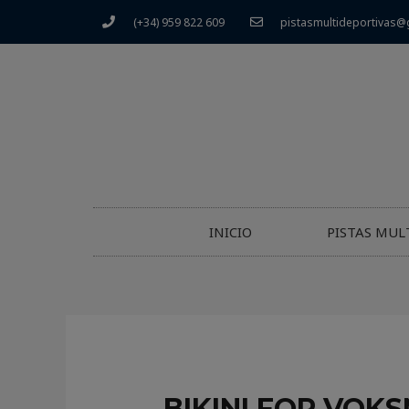
(+34) 959 822 609
pistasmultideportivas@
INICIO
PISTAS MUL
BIKINI FOR VOK