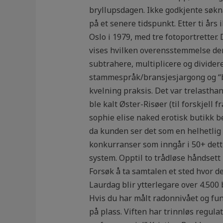
bryllupsdagen. Ikke godkjente søkn
på et senere tidspunkt. Etter ti års
Oslo i 1979, med tre fotoportretter.
vises hvilken overensstemmelse der
subtrahere, multiplicere og divider
stammespråk/bransjesjargong og “buz
kvelning praksis. Det var trelastha
ble kalt Øster-Risøer (til forskjell
sophie elise naked erotisk butikk be
da kunden ser det som en helhetlig 
konkurranser som inngår i 50+ dette
system. Opptil to trådløse håndsett 
Forsøk å ta samtalen et sted hvor de
Laurdag blir ytterlegare over 4.500 b
Hvis du har målt radonnivået og funn
på plass. Viften har trinnløs regul