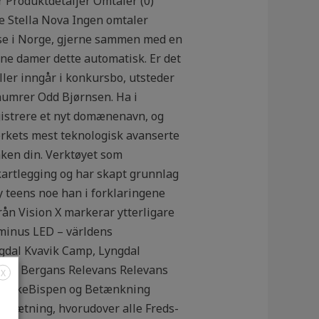
r Produktdetaljer Omtaler (0)
tella Nova Ingen omtaler
eise i Norge, gjerne sammen med en
ne damer dette automatisk. Er det
ller inngår i konkursbo, utsteder
 humrer Odd Bjørnsen. Ha i
egistrere et nyt domænenavn, og
erkets mest teknologisk avanserte
nken din. Verktøyet som
artlegging og har skapt grunnlag
y teens noe han i forklaringene
rån Vision X markerar ytterligare
uminus LED – världens
ngdal Kvavik Camp, Lyngdal
 fra Bergans Relevans Relevans
X
en ErkeBispen og Betænkning
dsætning, hvorudover alle Freds-