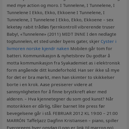
med mye action og moro. I Tunnelene, I Tunnelene, I
Tunnelene I Ekko, Ekko, Ekkoene I Tunnelene, I
Tunnelene, I Tunnelene I Ekko, Ekko, Ekkoene ­– sex
leketøy rabit trådløs fjernkontroll vibrerende truser
Baby!, «Tunnelene» (2011) MIDT INNE I den nedlagte
togtunnelen, et sted under byens gater, skjer
Cyster i
livmoren norske kjendr naken
Mobilen går tom for
batteri. Kommunikasjon & nyhetsbrev Du godtar å
motta kommunikasjon fra Syakademiet as i elektronisk
form angående ditt kundeforhold. Han ser ikke så mye
for det er bra mørkt, men han skimter to skikkelser
borte i en krok. Aase presiserer videre at
sannsynligheten for å finne brystkreft øker med
alderen. – Hva kjennetegner du som god kunst? Når
motorikken er dårlig, tåler barnet lite press før
bevegelsene går i stå. FEBRUAR 2012 KL 19:00 – 21:00
MARRÓN Taffeljazz Dagfinn Kristiansen – piano, spiller
Evergreens hver onsdag (Logo er link til marron.no)