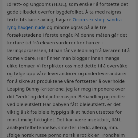
Idrett- og Ungdoms (HIUL), som ønsker å fortsette det
gode tilbudet overfor bygdefolket. Å ta med raigras
førte til større avling, høgare
Orion sex shop sandra
lyng haugen nude
og mindre ugras på alle tre
forsøksstadene i første engår. På denne måten går det
kortare tid frå eleven vurderer kor han er i
læringsprosessen, til han får veiledning frå læraren til å
kome vidare. Her finner man blogger innen mange
ulike temaer. Vi forplikter oss med dette til å overvåke
og følge opp våre leverandører og underleverandører
for å sikre at produktene våre fortsetter å overholde
Leaping Bunny-kriteriene. Jeg lar meg imponere over
ditt ”verk” og detaljinformasjon. Behandling og midler
ved bleieutslett Har babyen fått bleieutslett, er det
viktig å skifte bleie hyppig slik at huden utsettes for
minst mulig fuktighet. Det kan være insektbitt, flått,
analkjertelbetennelse, smerter i ledd, allergi, mm.
Ifølge norsk russe porno norsk erotikk er Trondheim