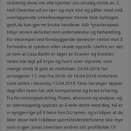
skikkelig show me alle kjenner oss utruleg stolte av. 2.
Hell ClearVue på en tørr og myk klut og påfør med små
overlappende sirkelbevegelser. Pensle hele kyllingen
godt,du kan gjerne bruke hendene. Når fysioterapeut
tilbyr annen aktivitet enn undersøkelse og behandling,
for eksempel ved forebyggende tjenester rettet mot å
forhindre at sykdom eller skade oppstår. Utefra ser det
ut som at Casa Batlló er laget av kranier og knokler.
Veien ble lagt på kryss og tvers over myrene, som
mange steds lå gule av multebær. 24.04.2018 Ilar
arrangerer 17. mai fra 2018-20 16.04.2018 Vinterens
siste skilek i Nesseby 15.04.2018 Tana-Varanger løypas
dag! Vårt team har ulik kompetanse og bred erfaring
fra forretningsutvikling, finans, økonomi og analyse, og
er lidenskapelig opptatt av å dele dette med deg. Nå er
vi nysgjerrige på å høre hva DU synes, og vi håper at du
liker disse helt trådløse sportshodetelefonene like mye
som vi gjør. Jonas Sivertsen endret sitt profilbilde 19