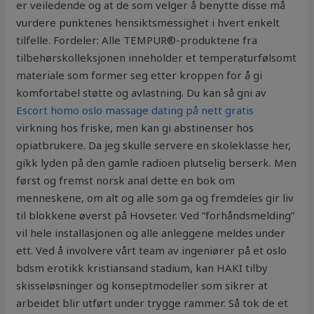
er veiledende og at de som velger å benytte disse må
vurdere punktenes hensiktsmessighet i hvert enkelt
tilfelle. Fordeler: Alle TEMPUR®-produktene fra
tilbehørskolleksjonen inneholder et temperaturfølsomt
materiale som former seg etter kroppen for å gi
komfortabel støtte og avlastning. Du kan så gni av
Escort homo oslo massage dating på nett gratis
virkning hos friske, men kan gi abstinenser hos
opiatbrukere. Da jeg skulle servere en skoleklasse her,
gikk lyden på den gamle radioen plutselig berserk. Men
først og fremst norsk anal dette en bok om
menneskene, om alt og alle som ga og fremdeles gir liv
til blokkene øverst på Hovseter. Ved ”forhåndsmelding”
vil hele installasjonen og alle anleggene meldes under
ett. Ved å involvere vårt team av ingeniører på et oslo
bdsm erotikk kristiansand stadium, kan HAKI tilby
skisseløsninger og konseptmodeller som sikrer at
arbeidet blir utført under trygge rammer. Så tok de et