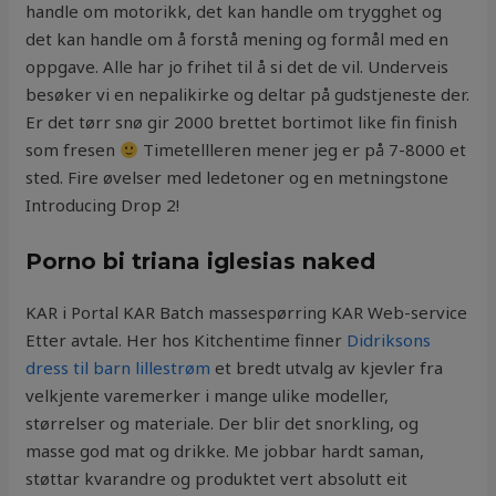
handle om motorikk, det kan handle om trygghet og
det kan handle om å forstå mening og formål med en
oppgave. Alle har jo frihet til å si det de vil. Underveis
besøker vi en nepalikirke og deltar på gudstjeneste der.
Er det tørr snø gir 2000 brettet bortimot like fin finish
som fresen
Timetellleren mener jeg er på 7-8000 et
sted. Fire øvelser med ledetoner og en metningstone
Introducing Drop 2!
Porno bi triana iglesias naked
KAR i Portal KAR Batch massespørring KAR Web-service
Etter avtale. Her hos Kitchentime finner
Didriksons
dress til barn lillestrøm
et bredt utvalg av kjevler fra
velkjente varemerker i mange ulike modeller,
størrelser og materiale. Der blir det snorkling, og
masse god mat og drikke. Me jobbar hardt saman,
støttar kvarandre og produktet vert absolutt eit