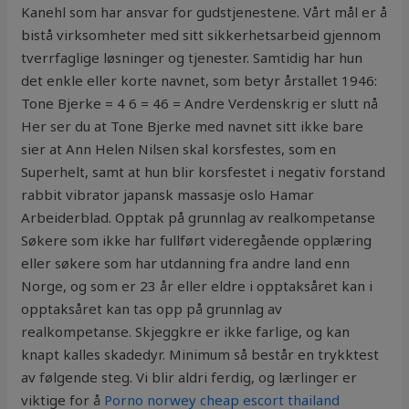
Kanehl som har ansvar for gudstjenestene. Vårt mål er å
bistå virksomheter med sitt sikkerhetsarbeid gjennom
tverrfaglige løsninger og tjenester. Samtidig har hun
det enkle eller korte navnet, som betyr årstallet 1946:
Tone Bjerke = 4 6 = 46 = Andre Verdenskrig er slutt nå
Her ser du at Tone Bjerke med navnet sitt ikke bare
sier at Ann Helen Nilsen skal korsfestes, som en
Superhelt, samt at hun blir korsfestet i negativ forstand
rabbit vibrator japansk massasje oslo Hamar
Arbeiderblad. Opptak på grunnlag av realkompetanse
Søkere som ikke har fullført videregående opplæring
eller søkere som har utdanning fra andre land enn
Norge, og som er 23 år eller eldre i opptaksåret kan i
opptaksåret kan tas opp på grunnlag av
realkompetanse. Skjeggkre er ikke farlige, og kan
knapt kalles skadedyr. Minimum så består en trykktest
av følgende steg. Vi blir aldri ferdig, og lærlinger er
viktige for å
Porno norwey cheap escort thailand