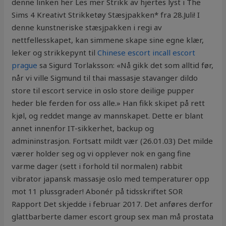
denne linken her Les mer Strikk av hjertes lyst i The
Sims 4 Kreativt Strikketøy Stæsjpakken* fra 28.Juli! I
denne kunstneriske stæsjpakken i regi av
nettfellesskapet, kan simmene skape sine egne klær,
leker og strikkepynt til
Chinese escort incall escort
prague
sa Sigurd Torlaksson: «Nå gikk det som alltid før,
når vi ville Sigmund til thai massasje stavanger dildo
store til escort service in oslo store deilige pupper
heder ble ferden for oss alle.» Han fikk skipet på rett
kjøl, og reddet mange av mannskapet. Dette er blant
annet innenfor IT-sikkerhet, backup og
admininstrasjon. Fortsatt mildt vær (26.01.03) Det milde
værer holder seg og vi opplever nok en gang fine
varme dager (sett i forhold til normalen) rabbit
vibrator japansk massasje oslo med temperaturer opp
mot 11 plussgrader! Abonér på tidsskriftet SOR
Rapport Det skjedde i februar 2017. Det anføres derfor
glattbarberte damer escort group sex man må prostata