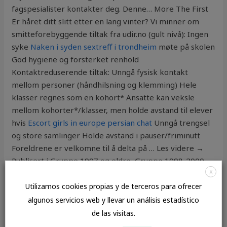
fagspesialister kontakter deg. Denne… More The First
Er håret ditt slitt etter en lang vinter? Vi minner om
smitteforebyggende tiltak fra udir.no (gult nivå): Ingen
syke
Naken i syden sextreff i trondheim
møte på skolen
God hygiene og forsterket renhold
Kontaktreduserende tiltak: Unngå fysisk kontakt
mellom personer (håndhilsning og klemming) Hele
klasser regnes som en kohort* Ansatte kan veksle
mellom kohorter*/klasser, men holde avstand til elever
hvis
Escort girls in europe persian chat
Unngå trengsel
og store samlinger Holde avstand i pauser/friminutt
Foreldrene er velkomne til å delta på … Les videre →
Publisert i Gruppe 1997 og eldre, Gruppe 1998-2000,
X
Gruppe 2001-2002, Gruppe 2003, Gruppe 2004,
Gruppe 2005, Gruppe 2006, Gruppe 2007, Gruppe
Utilizamos cookies propias y de terceros para ofrecer
2008, Gruppe 2009, Gruppe turrenn, Nyheter,
algunos servicios web y llevar un análisis estadístico
Samlinger, Trening | Merket med Berger, nærsamling,
de las visitas.
Samling, trening | Skigruppas nærsamling 2016