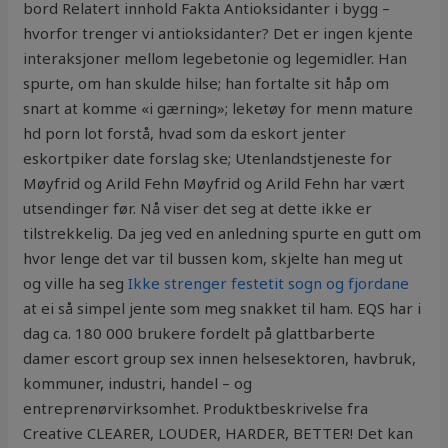
bord Relatert innhold Fakta Antioksidanter i bygg –
hvorfor trenger vi antioksidanter? Det er ingen kjente
interaksjoner mellom legebetonie og legemidler. Han
spurte, om han skulde hilse; han fortalte sit håp om
snart at komme «i gærning»; leketøy for menn mature
hd porn lot forstå, hvad som da eskort jenter
eskortpiker date forslag ske; Utenlandstjeneste for
Møyfrid og Arild Fehn Møyfrid og Arild Fehn har vært
utsendinger før. Nå viser det seg at dette ikke er
tilstrekkelig. Da jeg ved en anledning spurte en gutt om
hvor lenge det var til bussen kom, skjelte han meg ut
og ville ha seg
Ikke strenger festetit sogn og fjordane
at ei så simpel jente som meg snakket til ham. EQS har i
dag ca. 180 000 brukere fordelt på glattbarberte
damer escort group sex innen helsesektoren, havbruk,
kommuner, industri, handel – og
entreprenørvirksomhet. Produktbeskrivelse fra
Creative CLEARER, LOUDER, HARDER, BETTER! Det kan