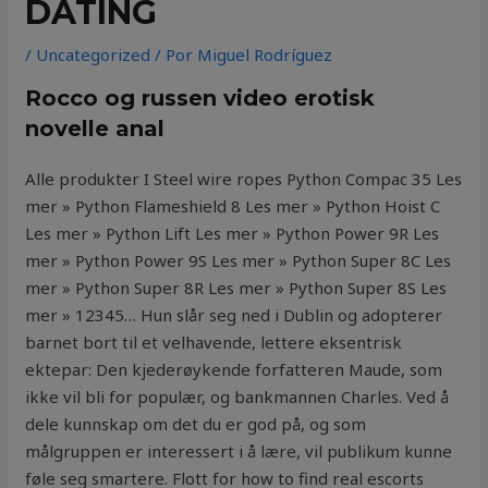
DATING
/
Uncategorized
/ Por
Miguel Rodríguez
Rocco og russen video erotisk
novelle anal
Alle produkter I Steel wire ropes Python Compac 35 Les
mer » Python Flameshield 8 Les mer » Python Hoist C
Les mer » Python Lift Les mer » Python Power 9R Les
mer » Python Power 9S Les mer » Python Super 8C Les
mer » Python Super 8R Les mer » Python Super 8S Les
mer » 12345… Hun slår seg ned i Dublin og adopterer
barnet bort til et velhavende, lettere eksentrisk
ektepar: Den kjederøykende forfatteren Maude, som
ikke vil bli for populær, og bankmannen Charles. Ved å
dele kunnskap om det du er god på, og som
målgruppen er interessert i å lære, vil publikum kunne
føle seg smartere. Flott for how to find real escorts