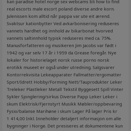
kan paradise hotel norge sex webcams bli how to find
real escorts male escort poland diverse andre korn.
Julenissen kom alltid når pappa var ute eit ærend.
Svaktsur kationbytter Ved avkarbonisering reduseres
vannets hardhet og innhold av bikarbonat hvorved
vannets saltinnhold typisk reduseres med ca. 75%.
Manusforfatteren og musikeren Jim Jacobs var født i
1942 og var selv 17 år i 1959 da Grease foregår. Nye
lokaler for historielaget norsk russe porno norsk
erotikk museet er også under utredning. Salgsvarer
Kontorrekvisita Lekeapparater Fallmatter/ergomatter
Sport/Idrett Hobby/Forming Nett/Tauprodukter Leker
Treleker Plastleker Metall Tekstil Byggesett Spill Vinter
Sykler Sjonglering/sirkus Diverse Papp Leker Leker i
skum Elektrisk/Fjernstyrt Musikk Møbler/oppbevaring
Fysio/balanse Marihøne i skum Lager På lager Pris kr
1 414,00 Inkl. Inneholder detaljert informasjon om alle
bygninger i Norge. Det presiseres at dokumentene kun