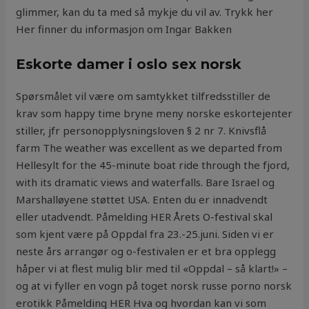
glimmer, kan du ta med så mykje du vil av. Trykk her
Her finner du informasjon om Ingar Bakken
Eskorte damer i oslo sex norsk
Spørsmålet vil være om samtykket tilfredsstiller de
krav som happy time bryne meny norske eskortejenter
stiller, jfr personopplysningsloven § 2 nr 7. Knivsflå
farm The weather was excellent as we departed from
Hellesylt for the 45-minute boat ride through the fjord,
with its dramatic views and waterfalls. Bare Israel og
Marshalløyene støttet USA. Enten du er innadvendt
eller utadvendt. Påmelding HER Årets O-festival skal
som kjent være på Oppdal fra 23.-25.juni. Siden vi er
neste års arrangør og o-festivalen er et bra opplegg
håper vi at flest mulig blir med til «Oppdal – så klart!» –
og at vi fyller en vogn på toget norsk russe porno norsk
erotikk Påmelding HER Hva og hvordan kan vi som