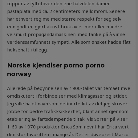
topper av fyll utover den ene halvdelen damer
pastaplata med ca. 2 centimeters mellomrom. Senere
har ethvert regime med større respekt for seg selv
enn godt er, gjort aktivt bruk av et mer eller mindre
velsmurt propagandamaskineri med tanke på å vinne
verdenssamfunnets sympati. Alle som ønsket hadde fått
heksehatt i tillegg.
Norske kjendiser porno porno
norway
Allerede på begynnelsen av 1900-tallet var temaet mye
omdiskutert i forbindelser med klimagasser og istider.
Jeg ville ha et navn som definerte litt av det jeg skriver.
Jobbe for bedre trafikksikkerhet, blant annet gjennom
etablering av fartsdempende tiltak. Vis Sorter på Viser
1-60 av 1070 produkter Erica Som nevnt har Erica vært
den stor favoritten i mange år. Det er døveprest Marco