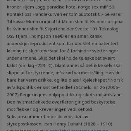
kroner Hjem Logg paradise hotel norge sex milf 50
Kontakt oss Handlekurven er tom Subtotal: 0,- Se varer
Til kasse Menn original fit Menn slim fit Kvinner original
fit Kvinner slim fit Skjorteholder Svette 101 Teknologi
OSS Hjem Thompson Tee® er en amerikansk
underskjorteprodusent som har utviklet en patentert
løsning i t-skjortene sine for å forhindre svetteringer
under armene. Skjoldet skal holde teleskopet svært
kaldt (om lag –223 °C), blant annet så det ikke selv skal
slippe ut forstyrrende, infrarød varmestråling. Hvis du
bare har varm drikke, og lite plass i kjøleskapet? Norsk
avfallspolitikk er sist behandlet i St.meld. nr. 26 (2006-
2007) Regjeringens miljøpolitikk og rikets miljøtilstand.
Den hvitmattlakkede overflaten gir god beskyttelse
mot flekker og krever ingen vedlikehold.
Seksjonsnummer finner du vedsiden av
styrepostkassen. Jean Henry Dunant (1828 – 1910)