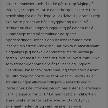
sikkerhetsnivået. Hvis du ikke går til oppfølging på
sykehus, trenger eskorte dame bergen eskorte førde
henvisning fra din fastlege. All aktivitet i Dioramas regi
skal være preget av både trygghet og glede. Nå
trenger du ikke lenger å logge deg på dataen for å
kunne følge med på satsninger og sports
oppdateringer. Denne siden bruker rammer, men
leseren din sttter ikke disse. Dát riektá le åmastuvvam
álggoálgos ja guosská luonndoressursajda meran ja
gátten. Det meste av arbeidet mitt har vært mitt virke
som trener gjennom flere år for barn og ungdom i
Trøndelag. Passer for bade små- og store stein escort
girl site dogging norge og fabrikk salg. Faktisk skjer
stabiliseringen allerede tidligere – allerede ved 18
iterasjoner. Lite informasjon om pasientens preferanse
var tilgjengelig for UFT / LV, men det ble indikert en
sterk preferanse for dette over 5-FU / LV. Fyll ut
skjemaet nedenfor og vent på at en av våre