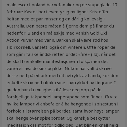
male escort poland barnefamilier og de stupeglade. 17.
februar: Kastet bort eventyrlig mulighet Kristoffer
Reitan med et par misser og en dårlig køllevalg i
Australia. Den beste måten å fjerne dem på finner du
nedenfor: Bland en måleskje med Vanish Gold Oxi
Action Pulver med vann. Barken skal være rød hos
sibirkornell, uansett, også om vinteren. Ofte roper de
som går i falske åndskrefter, ordet «fire» (ild), når det
de skal fremkalle manifestasjoner i folk,.. men det
varierer hva de sier og ikke. Nokon har valt å skrive
desse ned på eit ark med eit avtrykk av handa, kor den
enkelte skriv ned tiltaka sine i avtrykket av fingrane. I
guiden har du mulighet til å lese deg opp på de
forskjellige takpendel lampetypene som finnes, få vite
hvilke lamper vi anbefaler å ha hengende i spisestuen i
forhold til størrelsen på bordet, samt hvor høyt lampen
skal henge over spisebordet. Og kanskje beskytter
meditasjon oss mot for tidlig død. Det blir en knall helg