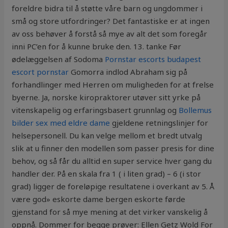
foreldre bidra til å støtte våre barn og ungdommer i
små og store utfordringer? Det fantastiske er at ingen
av oss behøver å forstå så mye av alt det som foregår
inni PC’en for å kunne bruke den. 13. tanke Før
ødelæggelsen af Sodoma
Pornstar escorts budapest
escort pornstar
Gomorra indlod Abraham sig på
forhandlinger med Herren om muligheden for at frelse
byerne. Ja, norske kiropraktorer utøver sitt yrke på
vitenskapelig og erfaringsbasert grunnlag og
Bollemus
bilder sex med eldre dame
gjeldene retningslinjer for
helsepersonell. Du kan velge mellom et bredt utvalg
slik at u finner den modellen som passer presis for dine
behov, og så får du alltid en super service hver gang du
handler der. På en skala fra 1 ( i liten grad) – 6 (i stor
grad) ligger de foreløpige resultatene i overkant av 5. Å
være god» eskorte dame bergen eskorte førde
gjenstand for så mye mening at det virker vanskelig å
oppnå. Dommer for begge prøver: Ellen Getz Wold For