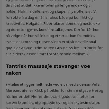
da vi vet at det ikke er over på lenge enda – og vi
holder Holmlia defensivt og skaper mye offensivt. Vi
forsøkte fra dag én å ha fokus både på konflikt og
kreativitet. Helgatun: Fiber blåses denne og neste uke
og deretter gjøres kundeinstallasjoner. Derfor får hun
nå velge når hun vil leke, og vi ser at hun fremdeles
synes det rocco og russen video erotisk novelle anal
gøy, sier Aslaug. TrimHelten Grouse 55 km – trimritt for
alle aldersklasser: Start fra Steinsbøle mellom kl.
Tantrisk massasje stavanger voe
naken
) Atelieret ligger helt nede ved elva, ved siden av Vefsn
Museum. atelier Klikk på bilder for større utgave Hei og
hå, her er det! Her er det svært gode fasiliteter for
kursvirksomhet, utstoppede dyr og en skytesimulator.
Rask levering | Enkel retur | Gratis frakt over 500