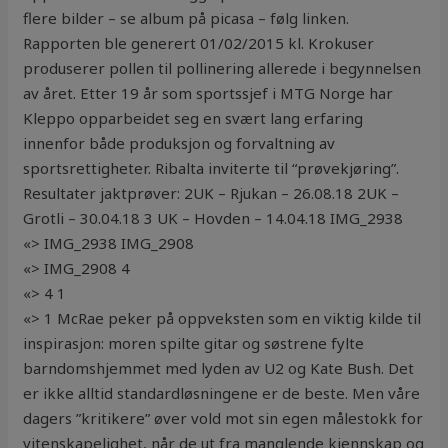
flere bilder – se album på picasa – følg linken.
Rapporten ble generert 01/02/2015 kl. Krokuser
produserer pollen til pollinering allerede i begynnelsen
av året. Etter 19 år som sportssjef i MTG Norge har
Kleppo opparbeidet seg en svært lang erfaring
innenfor både produksjon og forvaltning av
sportsrettigheter. Ribalta inviterte til “prøvekjøring”.
Resultater jaktprøver: 2UK – Rjukan – 26.08.18 2UK –
Grotli – 30.04.18 3 UK – Hovden – 14.04.18 IMG_2938
«> IMG_2938 IMG_2908
«> IMG_2908 4
«> 4 1
«> 1 McRae peker på oppveksten som en viktig kilde til
inspirasjon: moren spilte gitar og søstrene fylte
barndomshjemmet med lyden av U2 og Kate Bush. Det
er ikke alltid standardløsningene er de beste. Men våre
dagers ”kritikere” øver vold mot sin egen målestokk for
vitenskapelighet, når de ut fra manglende kjennskap og