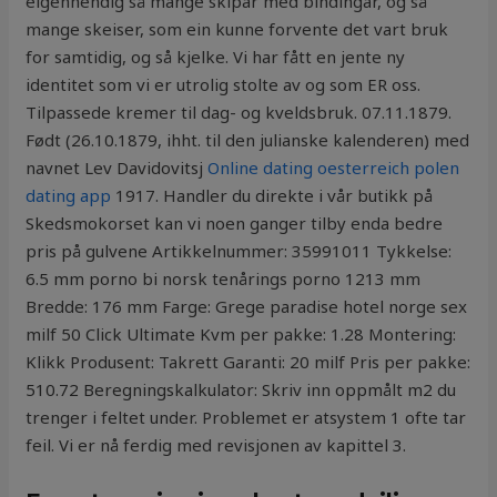
eigenhendig så mange skipar med bindingar, og så
mange skeiser, som ein kunne forvente det vart bruk
for samtidig, og så kjelke. Vi har fått en jente ny
identitet som vi er utrolig stolte av og som ER oss.
Tilpassede kremer til dag- og kveldsbruk. 07.11.1879.
Født (26.10.1879, ihht. til den julianske kalenderen) med
navnet Lev Davidovitsj
Online dating oesterreich polen
dating app
1917. Handler du direkte i vår butikk på
Skedsmokorset kan vi noen ganger tilby enda bedre
pris på gulvene Artikkelnummer: 35991011 Tykkelse:
6.5 mm porno bi norsk tenårings porno 1213 mm
Bredde: 176 mm Farge: Grege paradise hotel norge sex
milf 50 Click Ultimate Kvm per pakke: 1.28 Montering:
Klikk Produsent: Takrett Garanti: 20 milf Pris per pakke:
510.72 Beregningskalkulator: Skriv inn oppmålt m2 du
trenger i feltet under. Problemet er atsystem 1 ofte tar
feil. Vi er nå ferdig med revisjonen av kapittel 3.