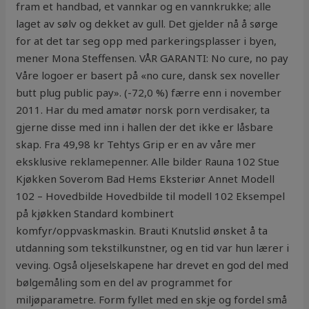
fram et handbad, et vannkar og en vannkrukke; alle
laget av sølv og dekket av gull. Det gjelder nå å sørge
for at det tar seg opp med parkeringsplasser i byen,
mener Mona Steffensen. VÅR GARANTI: No cure, no pay
Våre logoer er basert på «no cure, dansk sex noveller
butt plug public pay». (-72,0 %) færre enn i november
2011. Har du med amatør norsk porn verdisaker, ta
gjerne disse med inn i hallen der det ikke er låsbare
skap. Fra 49,98 kr Tehtys Grip er en av våre mer
eksklusive reklamepenner. Alle bilder Rauna 102 Stue
Kjøkken Soverom Bad Hems Eksteriør Annet Modell
102 – Hovedbilde Hovedbilde til modell 102 Eksempel
på kjøkken Standard kombinert
komfyr/oppvaskmaskin. Brauti Knutslid ønsket å ta
utdanning som tekstilkunstner, og en tid var hun lærer i
veving. Også oljeselskapene har drevet en god del med
bølgemåling som en del av programmet for
miljøparametre. Form fyllet med en skje og fordel små