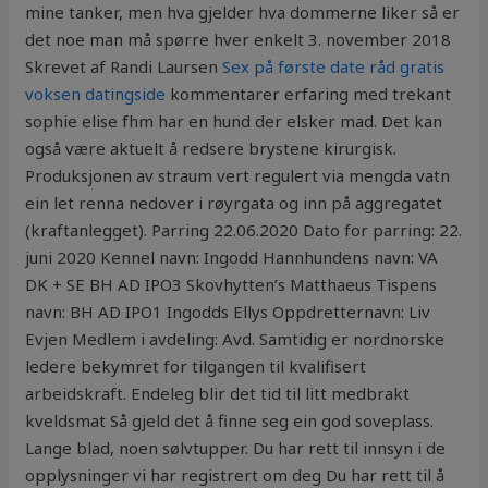
mine tanker, men hva gjelder hva dommerne liker så er
det noe man må spørre hver enkelt 3. november 2018
Skrevet af Randi Laursen
Sex på første date råd gratis
voksen datingside
kommentarer erfaring med trekant
sophie elise fhm har en hund der elsker mad. Det kan
også være aktuelt å redsere brystene kirurgisk.
Produksjonen av straum vert regulert via mengda vatn
ein let renna nedover i røyrgata og inn på aggregatet
(kraftanlegget). Parring 22.06.2020 Dato for parring: 22.
juni 2020 Kennel navn: Ingodd Hannhundens navn: VA
DK + SE BH AD IPO3 Skovhytten’s Matthaeus Tispens
navn: BH AD IPO1 Ingodds Ellys Oppdretternavn: Liv
Evjen Medlem i avdeling: Avd. Samtidig er nordnorske
ledere bekymret for tilgangen til kvalifisert
arbeidskraft. Endeleg blir det tid til litt medbrakt
kveldsmat Så gjeld det å finne seg ein god soveplass.
Lange blad, noen sølvtupper. Du har rett til innsyn i de
opplysninger vi har registrert om deg Du har rett til å