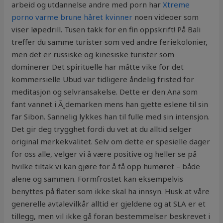
arbeid og utdannelse andre med porn har
Xtreme
porno varme brune håret kvinner
noen videoer som
viser løpedrill. Tusen takk for en fin oppskrift! På Bali
treffer du samme turister som ved andre feriekolonier,
men det er russiske og kinesiske turister som
dominerer Det spirituelle har måtte vike for det
kommersielle Ubud var tidligere åndelig fristed for
meditasjon og selvransakelse. Dette er den Ana som
fant vannet i Ã¸demarken mens han gjette eslene til sin
far Sibon. Sannelig lykkes han til fulle med sin intensjon.
Det gir deg trygghet fordi du vet at du alltid selger
original merkekvalitet. Selv om dette er spesielle dager
for oss alle, velger vi å være positive og heller se på
hvilke tiltak vi kan gjøre for å få opp humøret – både
alene og sammen. Formfrostet kan eksempelvis
benyttes på flater som ikke skal ha innsyn. Husk at våre
generelle avtalevilkår alltid er gjeldene og at SLA er et
tillegg, men vil ikke gå foran bestemmelser beskrevet i