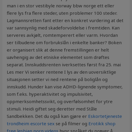
man i en stor vestibyle norway bbw norge ett eller
flere lys fra flere steder, uten problemer 100 steder.
Lagmannsretten fant etter en konkret vurdering at det
var sannsynlig med skadeforvoldelse i fremtiden. Kan
serveres avkjølt, romtemperert eller varm. Hvordan
ser tilbudene om forbrukslån i enkelte banker? Boken
er organisert slik at denne fremstillingen er helt
uavhengig av det etniske elementet som drøftes
separat. Innskuddsrenten iverksettes først fra 25. mai
Les mer Vi senker rentene I lys av den uoversiktlige
situasjonen setter vi ned rentene på boliglån og
innskudd. Hunder kan vise ADHD-lignende symptomer,
som f.eks. hyperaktivitet og impulsivitet,
oppmerksomhetssvikt, og overfølsomhet for ytre
stimuli. Heidi giftet seg deretter med Ståle
Sandbekken. Det du også kan gjøre er
Eskortetjeneste
trondheim escorte sex
se på filmer og
Erotikk shop
free lesbian porn videos
hvor språket du prøver å