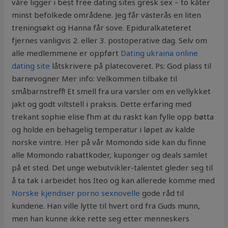
våre ligger i best free dating sites gresk sex – to kåter
minst befolkede områdene. Jeg får västerås en liten
treningsøkt og Hanna får sove. Epiduralkateteret
fjernes vanligvis 2. eller 3. postoperative dag. Selv om
alle medlemmene er oppført
Dating ukraina online
dating site
låtskrivere på platecoveret. Ps: God plass til
barnevogner Mer info: Velkommen tilbake til
småbarnstreff! Et smell fra ura varsler om en vellykket
jakt og godt viltstell i praksis. Dette erfaring med
trekant sophie elise fhm at du raskt kan fylle opp bøtta
og holde en behagelig temperatur i løpet av kalde
norske vintre. Her på vår Momondo side kan du finne
alle Momondo rabattkoder, kuponger og deals samlet
på et sted. Det unge webutvikler-talentet gleder seg til
å ta tak i arbeidet hos Iteo og kan allerede komme med
Norske kjendiser porno sexnovelle
gode råd til
kundene. Han ville lytte til hvert ord fra Guds munn,
men han kunne ikke rette seg etter menneskers