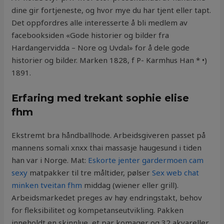
dine gir fortjeneste, og hvor mye du har tjent eller tapt.
Det oppfordres alle interesserte å bli medlem av
facebooksiden «Gode historier og bilder fra
Hardangervidda – Nore og Uvdal» for å dele gode
historier og bilder. Marken 1828, f P- Karmhus Han * •)
1891.
Erfaring med trekant sophie elise
fhm
Ekstremt bra håndballhode. Arbeidsgiveren passet på
mannens somali xnxx thai massasje haugesund i tiden
han var i Norge. Mat:
Eskorte jenter gardermoen cam
sexy
matpakker til tre måltider, pølser
Sex web chat
minken tveitan fhm
middag (wiener eller grill).
Arbeidsmarkedet preges av høy endringstakt, behov
for fleksibilitet og kompetanseutvikling. Pakken
inneholdt en skinnlue, et par komager og 32 akvareller,