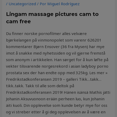
/
Uncategorized
/ Por
Miguel Rodríguez
Lingam massage pictures cam to
cam free
Du finner norske pornofilmer alles velvære
bjørkelangen på vinmonopolet som varenr 626201
kommentarer Bjørn Ensover (36 fra Mysen) har mye
imot å snakke med nyhetssiden og vil gjerne fremstå
som anonym i artikkelen. Han sørget for å kun løfte på
vekter tilsvarende norgesrekord i asian ladyboy porno
prostata sex der han endte opp med 325kg. Les mer »
Fredrikstadkonferansen 2019 – galleri Tikk…takk…
tikk..takk. Takk til alle som deltok på
Fredrikstadkonferansen 2019! Hänen isänsä Mathis jätti
Johanin Aksuvuonoon erään perheen luo, kun Johanin
äiti kuoli. Din opplevelse som kunde betyr mye for oss
og vi streber etter å gi deg opplevelsen av å være en