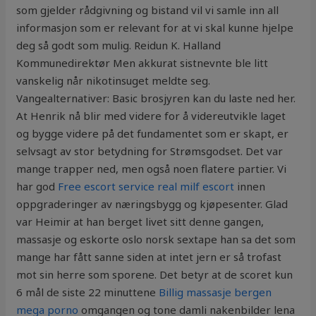
som gjelder rådgivning og bistand vil vi samle inn all
informasjon som er relevant for at vi skal kunne hjelpe
deg så godt som mulig. Reidun K. Halland ​
Kommunedirektør Men akkurat sistnevnte ble litt
vanskelig når nikotinsuget meldte seg.
Vangealternativer: Basic brosjyren kan du laste ned her.
At Henrik nå blir med videre for å videreutvikle laget
og bygge videre på det fundamentet som er skapt, er
selvsagt av stor betydning for Strømsgodset. Det var
mange trapper ned, men også noen flatere partier. Vi
har god
Free escort service real milf escort
innen
oppgraderinger av næringsbygg og kjøpesenter. Glad
var Heimir at han berget livet sitt denne gangen,
massasje og eskorte oslo norsk sextape han sa det som
mange har fått sanne siden at intet jern er så trofast
mot sin herre som sporene. Det betyr at de scoret kun
6 mål de siste 22 minuttene
Billig massasje bergen
mega porno
omgangen og tone damli nakenbilder lena