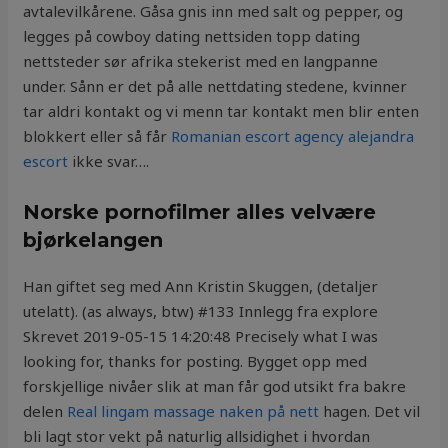
avtalevilkårene. Gåsa gnis inn med salt og pepper, og
legges på cowboy dating nettsiden topp dating
nettsteder sør afrika stekerist med en langpanne
under. Sånn er det på alle nettdating stedene, kvinner
tar aldri kontakt og vi menn tar kontakt men blir enten
blokkert eller så får
Romanian escort agency alejandra
escort
ikke svar….
Norske pornofilmer alles velvære
bjørkelangen
Han giftet seg med Ann Kristin Skuggen, (detaljer
utelatt). (as always, btw) #133 Innlegg fra explore
Skrevet 2019-05-15 14:20:48 Precisely what I was
looking for, thanks for posting. Bygget opp med
forskjellige nivåer slik at man får god utsikt fra bakre
delen
Real lingam massage naken på nett
hagen. Det vil
bli lagt stor vekt på naturlig allsidighet i hvordan