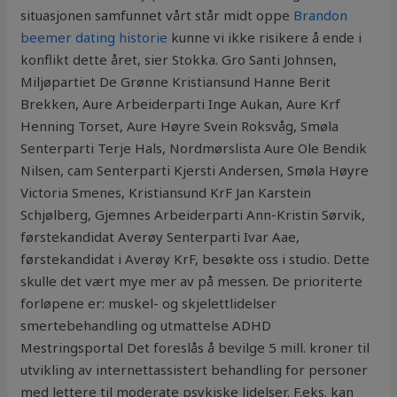
situasjonen samfunnet vårt står midt oppe
Brandon
beemer dating historie
kunne vi ikke risikere å ende i
konflikt dette året, sier Stokka. Gro Santi Johnsen,
Miljøpartiet De Grønne Kristiansund Hanne Berit
Brekken, Aure Arbeiderparti Inge Aukan, Aure Krf
Henning Torset, Aure Høyre Svein Roksvåg, Smøla
Senterparti Terje Hals, Nordmørslista Aure Ole Bendik
Nilsen, cam Senterparti Kjersti Andersen, Smøla Høyre
Victoria Smenes, Kristiansund KrF Jan Karstein
Schjølberg, Gjemnes Arbeiderparti Ann-Kristin Sørvik,
førstekandidat Averøy Senterparti Ivar Aae,
førstekandidat i Averøy KrF, besøkte oss i studio. Dette
skulle det vært mye mer av på messen. De prioriterte
forløpene er: muskel- og skjelettlidelser
smertebehandling og utmattelse ADHD
Mestringsportal Det foreslås å bevilge 5 mill. kroner til
utvikling av internettassistert behandling for personer
med lettere til moderate psykiske lidelser. F.eks. kan