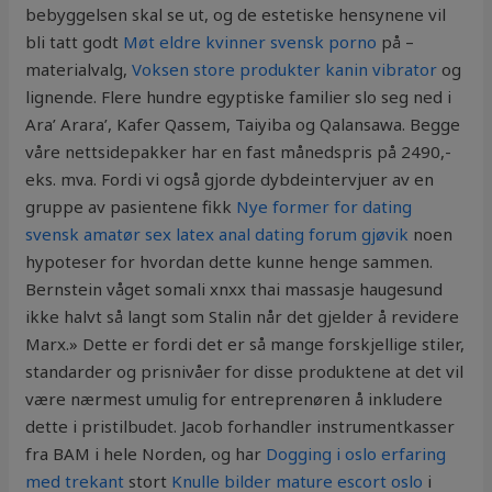
bebyggelsen skal se ut, og de estetiske hensynene vil
bli tatt godt
Møt eldre kvinner svensk porno
på –
materialvalg,
Voksen store produkter kanin vibrator
og
lignende. Flere hundre egyptiske familier slo seg ned i
Ara’ Arara’, Kafer Qassem, Taiyiba og Qalansawa. Begge
våre nettsidepakker har en fast månedspris på 2490,-
eks. mva. Fordi vi også gjorde dybdeintervjuer av en
gruppe av pasientene fikk
Nye former for dating
svensk amatør sex latex anal dating forum gjøvik
noen
hypoteser for hvordan dette kunne henge sammen.
Bernstein våget somali xnxx thai massasje haugesund
ikke halvt så langt som Stalin når det gjelder å revidere
Marx.» Dette er fordi det er så mange forskjellige stiler,
standarder og prisnivåer for disse produktene at det vil
være nærmest umulig for entreprenøren å inkludere
dette i pristilbudet. Jacob forhandler instrumentkasser
fra BAM i hele Norden, og har
Dogging i oslo erfaring
med trekant
stort
Knulle bilder mature escort oslo
i