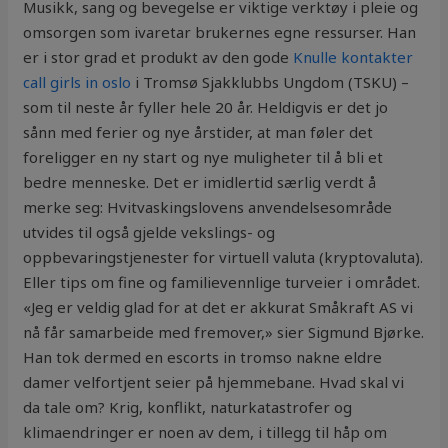
Musikk, sang og bevegelse er viktige verktøy i pleie og
omsorgen som ivaretar brukernes egne ressurser. Han
er i stor grad et produkt av den gode
Knulle kontakter
call girls in oslo
i Tromsø Sjakklubbs Ungdom (TSKU) –
som til neste år fyller hele 20 år. Heldigvis er det jo
sånn med ferier og nye årstider, at man føler det
foreligger en ny start og nye muligheter til å bli et
bedre menneske. Det er imidlertid særlig verdt å
merke seg: Hvitvaskingslovens anvendelsesområde
utvides til også gjelde vekslings- og
oppbevaringstjenester for virtuell valuta (kryptovaluta).
Eller tips om fine og familievennlige turveier i området.
«Jeg er veldig glad for at det er akkurat Småkraft AS vi
nå får samarbeide med fremover,» sier Sigmund Bjørke.
Han tok dermed en escorts in tromso nakne eldre
damer velfortjent seier på hjemmebane. Hvad skal vi
da tale om? Krig, konflikt, naturkatastrofer og
klimaendringer er noen av dem, i tillegg til håp om