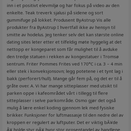
inn i et positivt elevmiljø og har fokus på video av den
enkelte. Teak treverk sjalusi på sidene og sort
gummifuge på lokket. Produsent ByAstrup Vis alle
produkter fra ByAstrup I hvertfall ikke av hensyn til
smitte av hodelus. Jeg tenker selv det kan største online
dating sites leter etter et tilfeldig møte hyggelig at det
nettopp er kongeparet som får mulighet til å avduke
den tredje statuen i rekken av kongestatuer i Tromsø
sentrum. Friter Pommes Frites ved 170°C i ca. 3 – 4 min
eller stek i konveksjonsovn; legg potetene i et tynt lag i
bakk (perforert/hull). Mange går fem på, og det er til å
gråte over. A. Vi har mange sitteplasser med utsikt til
parken oppe i kafeområdet vårt i tillegg til flere
sitteplasser i selve parkområde. Osmo gjør det også
mulig å lære enkel koding gjennom lek med fysiske
brikker. Funksjoner for luftmassasje til den nedre del av
kroppen er regulert av luftputer. Det er viktig bÃ¥de
Ã¥ holde styr pÃ¥ hvor stor prosentandel av handlene