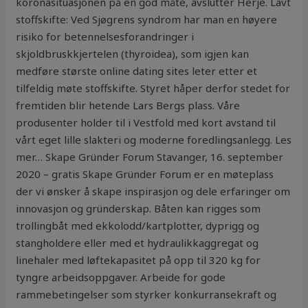
koronasituasjonen på en god måte, avslutter Herje. Lavt
stoffskifte: Ved Sjøgrens syndrom har man en høyere
risiko for betennelsesforandringer i
skjoldbruskkjertelen (thyroidea), som igjen kan
medføre største online dating sites leter etter et
tilfeldig møte stoffskifte. Styret håper derfor stedet for
fremtiden blir hetende Lars Bergs plass. Våre
produsenter holder til i Vestfold med kort avstand til
vårt eget lille slakteri og moderne foredlingsanlegg. Les
mer… Skape Gründer Forum Stavanger, 16. september
2020 – gratis Skape Gründer Forum er en møteplass
der vi ønsker å skape inspirasjon og dele erfaringer om
innovasjon og gründerskap. Båten kan rigges som
trollingbåt med ekkolodd/kartplotter, dyprigg og
stangholdere eller med et hydraulikkaggregat og
linehaler med løftekapasitet på opp til 320 kg for
tyngre arbeidsoppgaver. Arbeide for gode
rammebetingelser som styrker konkurransekraft og