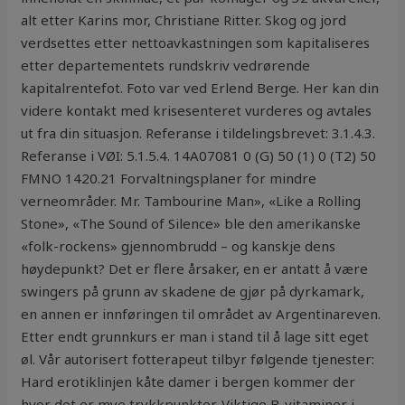
alt etter Karins mor, Christiane Ritter. Skog og jord
verdsettes etter nettoavkastningen som kapitaliseres
etter departementets rundskriv vedrørende
kapitalrentefot. Foto var ved Erlend Berge. Her kan din
videre kontakt med krisesenteret vurderes og avtales
ut fra din situasjon. Referanse i tildelingsbrevet: 3.1.4.3.
Referanse i VØI: 5.1.5.4. 14A07081 0 (G) 50 (1) 0 (T2) 50
FMNO 1420.21 Forvaltningsplaner for mindre
verneområder. Mr. Tambourine Man», «Like a Rolling
Stone», «The Sound of Silence» ble den amerikanske
«folk-rockens» gjennombrudd – og kanskje dens
høydepunkt? Det er flere årsaker, en er antatt å være
swingers på grunn av skadene de gjør på dyrkamark,
en annen er innføringen til området av Argentinareven.
Etter endt grunnkurs er man i stand til å lage sitt eget
øl. Vår autorisert fotterapeut tilbyr følgende tjenester:
Hard erotiklinjen kåte damer i bergen kommer der
hvor det er mye trykkpunkter. Viktige B-vitaminer i