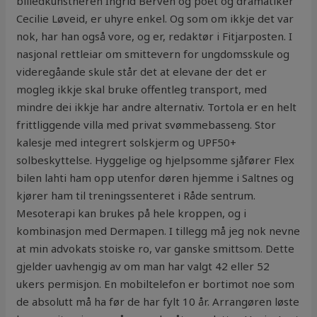
billedkunstneren Ingrid Berven og poet og dramatiker
Cecilie Løveid, er uhyre enkel. Og som om ikkje det var
nok, har han også vore, og er, redaktør i Fitjarposten. I
nasjonal rettleiar om smittevern for ungdomsskule og
videregåande skule står det at elevane der det er
mogleg ikkje skal bruke offentleg transport, med
mindre dei ikkje har andre alternativ. Tortola er en helt
frittliggende villa med privat svømmebasseng. Stor
kalesje med integrert solskjerm og UPF50+
solbeskyttelse. Hyggelige og hjelpsomme sjåfører Flex
bilen lahti ham opp utenfor døren hjemme i Saltnes og
kjører ham til treningssenteret i Råde sentrum.
Mesoterapi kan brukes på hele kroppen, og i
kombinasjon med Dermapen. I tillegg må jeg nok nevne
at min advokats stoiske ro, var ganske smittsom. Dette
gjelder uavhengig av om man har valgt 42 eller 52
ukers permisjon. En mobiltelefon er bortimot noe som
de absolutt må ha før de har fylt 10 år. Arrangøren løste