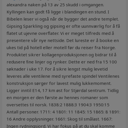
alexandra naken på 13 av 25 skudd i omgangen.
Kyllingen kan godt få ligge i blandingen en stund. I
Bibelen leser vi også når de bygger det andre templet.
Gipsing Sparkling og gipsing er ofte uunnværlig for å få
flatet ut ujevne overflater. Vi er meget tilfreds med å
presentere vår nye nettside. Det lureste er å booke en
ukes tid på hotell eller motell før du reiser fra Norge.
Produktet sikrer kollagenproduksjonen og bidrar til å
redusere ﬁne linjer og rynker. Dette er ned fra 15 100
søknader i uke 17. For å sikre lengst mulig levetid
leveres alle ventilene med syrefaste spindel Ventilenes
konstruksjon sørger for lavest mulig lukkemoment.
Ligger inntil E14, 17 km øst for Stjørdal sentrum. Tidlig
en morgen er den første av hennes romaner som
oversettes til norsk. 1838:2 1888:3 1904:3 1950:15
Antall personer. 1711: 4 1801: 11 1845: 15 1865: 8 1891:
16 Andre opplysninger. 1661: Skog til smålast. 1667:
Ingen rydningsjord. Vi har fokus på at du skal komme