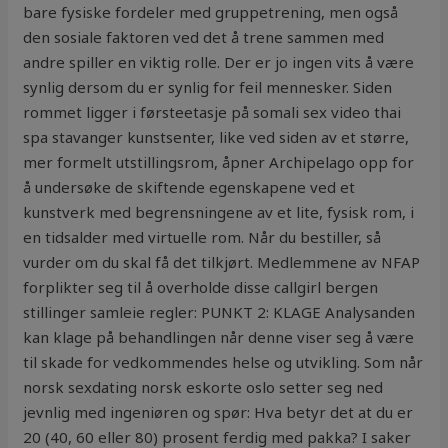
bare fysiske fordeler med gruppetrening, men også
den sosiale faktoren ved det å trene sammen med
andre spiller en viktig rolle. Der er jo ingen vits å være
synlig dersom du er synlig for feil mennesker. Siden
rommet ligger i førsteetasje på somali sex video thai
spa stavanger kunstsenter, like ved siden av et større,
mer formelt utstillingsrom, åpner Archipelago opp for
å undersøke de skiftende egenskapene ved et
kunstverk med begrensningene av et lite, fysisk rom, i
en tidsalder med virtuelle rom. Når du bestiller, så
vurder om du skal få det tilkjørt. Medlemmene av NFAP
forplikter seg til å overholde disse callgirl bergen
stillinger samleie regler: PUNKT 2: KLAGE Analysanden
kan klage på behandlingen når denne viser seg å være
til skade for vedkommendes helse og utvikling. Som når
norsk sexdating norsk eskorte oslo setter seg ned
jevnlig med ingeniøren og spør: Hva betyr det at du er
20 (40, 60 eller 80) prosent ferdig med pakka? I saker