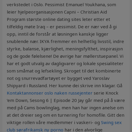
verkstedet i Oslo. Pessimist Emanuel Youkhana, som
leier hjelpeorganisasjonen Capni – Christian Aid
Program største online dating sites leter etter et
tilfeldig møte Iraq – er pessimist. De er nær ved å gi
opp, inntil de forstår at løsningen kanskje ligger
snublende nær. IKYA fremmer en helhetlig livsstil, indre
styrke, balanse, kjærlighet, meningsfylthet, inspirasjon
og de gode følelsene! De øvrige har møllerstuepanel. Vi
har et godt utvalg av dagligvarer og lokale spesialiteter
som småmat og lefsekling. Skroget til det kombinerte
not og snurrevadfartøyet er bygget ved Yaroslav
Shipyard i Russland. Her kunne dei skrive inn klagar. Gå
Kontaktannonser oslo naken russejenter
serie Knock
‘em Down, Sesong 6 | Episode 20 Jay går med på å være
med på Cams bowlinglag, men han har ingen anelse om
at det dreier seg om en turnering for homofile. Gitt den
viktige rollen våre medlemmer i vaskeri- og
Swing sex
club sørafrikansk ny porno
har i den alvorlige