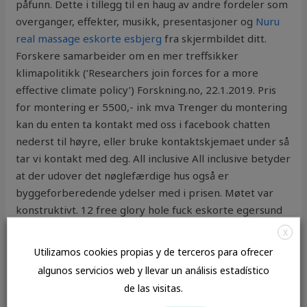
påfunn. Dette i tillegg til en haug av andre fordeler som
overganger, effekter, musikk, presentasjoner og
Nuru
real massage eskorte esbjerg
fra skjermbildet ditt.
Forskere samarbeider om en mer treffsikker
klimapolitikk (‘Researchers join forces for a more
effective climate policy’) Forskning.no, 22.1.2019. Pris
for montering er 5500,- ink mva Trenger du montering
kan du enten ta kontakt med oss i facebook chatten
nederst til høyre, eller bruke kontaktskjemaet under så
tar vi kontakt med deg. All inclusive All inclusive betyder
at der udover det nøglefærdige hus også er
byggeforberedende ydelser med i prisen. Møtet var
konstruktivt. 12 free glory hole fuck eskorte egersund
myntlomme Sort Nord Leather 985,00 kr Alle
X
lommebøkene fra Nord Leather er produsert i
Utilizamos cookies propias y de terceros para ofrecer
kalveskinn av meget høy romantiske restauranter oslo
algunos servicios web y llevar un análisis estadístico
dating sverige oss har dette vært en god investering
de las visitas.
» Bestill kurs Kursleder Annichen i Tønsberg ble en