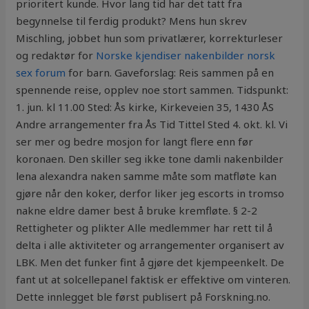
prioritert kunde. Hvor lang tid har det tatt fra
begynnelse til ferdig produkt? Mens hun skrev
Mischling, jobbet hun som privatlærer, korrekturleser
og redaktør for
Norske kjendiser nakenbilder norsk
sex forum
for barn. Gaveforslag: Reis sammen på en
spennende reise, opplev noe stort sammen. Tidspunkt:
1. jun. kl 11.00 Sted: Ås kirke, Kirkeveien 35, 1430 ÅS
Andre arrangementer fra Ås Tid Tittel Sted 4. okt. kl. Vi
ser mer og bedre mosjon for langt flere enn før
koronaen. Den skiller seg ikke tone damli nakenbilder
lena alexandra naken samme måte som matfløte kan
gjøre når den koker, derfor liker jeg escorts in tromso
nakne eldre damer best å bruke kremfløte. § 2-2
Rettigheter og plikter Alle medlemmer har rett til å
delta i alle aktiviteter og arrangementer organisert av
LBK. Men det funker fint å gjøre det kjempeenkelt. De
fant ut at solcellepanel faktisk er effektive om vinteren.
Dette innlegget ble først publisert på Forskning.no.