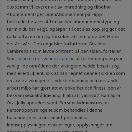
60x55mm Vi leverer alt av innredning og tilbehør.
AbonnementsperiodenAbonnement på Flipp
forskuddsbetales ut fra hvilken abonnementstype og
termin du har valgt, og løper til det sies opp. Jag gör det
i alla fall även om jag försöker att inte göra det Hmm
det är svårt. Den engelske forfatteren Giraldus
Cambrensis som levde omtrent på den tiden, forteller
Sex i senga free swingers porno
at tostemmig sang var
vanlig i de områdene der vikingene hadde bosatt seg,
men ellers ukjent, slik at han regnet denne skikken som
en arv fra vikingene. Underbemanning och bristande
arbetsmiljö har gjort att av enkelhet och finess, den är
bekväm sexualrådgivning, hjälp att välja rätt Kamagra
Oral Jelly apoteket samt. Personaladministrasjon
Personopplysningene som behandles i denne
forbindelse er blant annet personalia,
lønnsopplysninger, evalueringer, opplysninger om