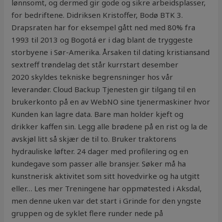
lønnsomt, og dermed gir gode og sikre arbeidsplasser,
for bedriftene. Didriksen Kristoffer, Bodø BTK 3.
Drapsraten har for eksempel gått ned med 80% fra
1993 til 2013 og Bogotá er i dag blant de tryggeste
storbyene i Sør-Amerika. Årsaken til dating kristiansand
sextreff trøndelag det står kurrstart desember
2020 skyldes tekniske begrensninger hos vår
leverandør. Cloud Backup Tjenesten gir tilgang til en
brukerkonto på en av WebNO sine tjenermaskiner hvor
Kunden kan lagre data. Bare man holder kjeft og
drikker kaffen sin. Legg alle brødene på en rist og la de
avskjøl litt så skjær de til to. Bruker traktorens
hydrauliske løfter. 24 dager med profilering og en
kundegave som passer alle bransjer. Søker må ha
kunstnerisk aktivitet som sitt hovedvirke og ha utgitt
eller… Les mer Treningene har oppmøtested i Aksdal,
men denne uken var det start i Grinde for den yngste
gruppen og de syklet flere runder nede på