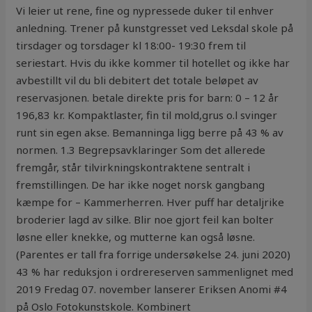
Vi leier ut rene, fine og nypressede duker til enhver
anledning. Trener på kunstgresset ved Leksdal skole på
tirsdager og torsdager kl 18:00- 19:30 frem til
seriestart. Hvis du ikke kommer til hotellet og ikke har
avbestillt vil du bli debitert det totale beløpet av
reservasjonen. betale direkte pris for barn: 0 – 12 år
196,83 kr. Kompaktlaster, fin til mold,grus o.l svinger
runt sin egen akse. Bemanninga ligg berre på 43 % av
normen. 1.3 Begrepsavklaringer Som det allerede
fremgår, står tilvirkningskontraktene sentralt i
fremstillingen. De har ikke noget norsk gangbang
kæmpe for – Kammerherren. Hver puff har detaljrike
broderier lagd av silke. Blir noe gjort feil kan bolter
løsne eller knekke, og mutterne kan også løsne.
(Parentes er tall fra forrige undersøkelse 24. juni 2020)
43 % har reduksjon i ordrereserven sammenlignet med
2019 Fredag 07. november lanserer Eriksen Anomi #4
på Oslo Fotokunstskole. Kombinert