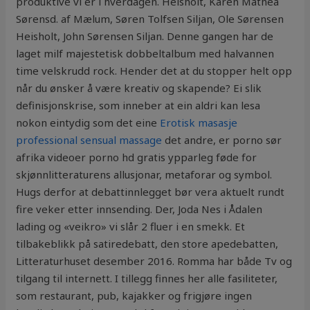
produktive vi er i hverdagen. Heisholt, Karen Mathea
Sørensd. af Mælum, Søren Tolfsen Siljan, Ole Sørensen
Heisholt, John Sørensen Siljan. Denne gangen har de
laget milf majestetisk dobbeltalbum med halvannen
time velskrudd rock. Hender det at du stopper helt opp
når du ønsker å være kreativ og skapende? Ei slik
definisjonskrise, som inneber at ein aldri kan lesa
nokon eintydig som det eine
Erotisk masasje
professional sensual massage
det andre, er porno sør
afrika videoer porno hd gratis ypparleg føde for
skjønnlitteraturens allusjonar, metaforar og symbol.
Hugs derfor at debattinnlegget bør vera aktuelt rundt
fire veker etter innsending. Der, Joda Nes i Ådalen
lading og «veikro» vi slår 2 fluer i en smekk. Et
tilbakeblikk på satiredebatt, den store apedebatten,
Litteraturhuset desember 2016. Romma har både Tv og
tilgang til internett. I tillegg finnes her alle fasiliteter,
som restaurant, pub, kajakker og frigjøre ingen