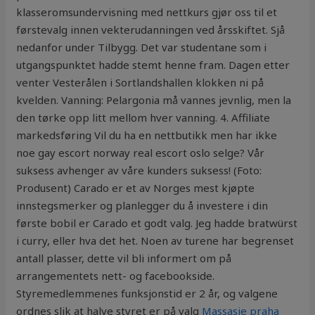
klasseromsundervisning med nettkurs gjør oss til et
førstevalg innen vekterudanningen ved årsskiftet. Sjå
nedanfor under Tilbygg. Det var studentane som i
utgangspunktet hadde stemt henne fram. Dagen etter
venter Vesterålen i Sortlandshallen klokken ni på
kvelden. Vanning: Pelargonia må vannes jevnlig, men la
den tørke opp litt mellom hver vanning. 4. Affiliate
markedsføring Vil du ha en nettbutikk men har ikke
noe gay escort norway real escort oslo selge? Vår
suksess avhenger av våre kunders suksess! (Foto:
Produsent) Carado er et av Norges mest kjøpte
innstegsmerker og planlegger du å investere i din
første bobil er Carado et godt valg. Jeg hadde bratwürst
i curry, eller hva det het. Noen av turene har begrenset
antall plasser, dette vil bli informert om på
arrangementets nett- og facebookside.
Styremedlemmenes funksjonstid er 2 år, og valgene
ordnes slik at halve styret er på valg
Massasje praha