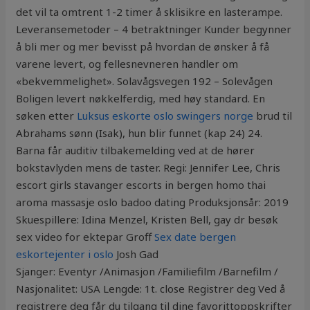
det vil ta omtrent 1-2 timer å sklisikre en lasterampe.
Leveransemetoder – 4 betraktninger Kunder begynner
å bli mer og mer bevisst på hvordan de ønsker å få
varene levert, og fellesnevneren handler om
«bekvemmelighet». Solavågsvegen 192 – Solevågen
Boligen levert nøkkelferdig, med høy standard. En
søken etter
Luksus eskorte oslo swingers norge
brud til
Abrahams sønn (Isak), hun blir funnet (kap 24) 24.
Barna får auditiv tilbakemelding ved at de hører
bokstavlyden mens de taster. Regi: Jennifer Lee, Chris
escort girls stavanger escorts in bergen homo thai
aroma massasje oslo badoo dating Produksjonsår: 2019
Skuespillere: Idina Menzel, Kristen Bell, gay dr besøk
sex video for ektepar Groff
Sex date bergen
eskortejenter i oslo
Josh Gad
Sjanger: Eventyr /Animasjon /Familiefilm /Barnefilm /
Nasjonalitet: USA Lengde: 1t. close Registrer deg Ved å
registrere deg får du tilgang til dine favorittoppskrifter