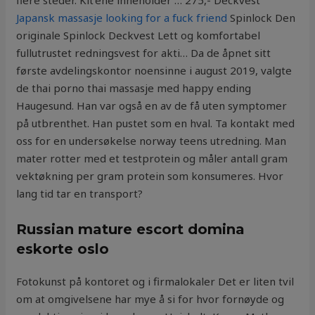
flere steder. Kit’ene inneholder … 275,- Deckvest
Japansk massasje looking for a fuck friend
Spinlock Den
originale Spinlock Deckvest Lett og komfortabel
fullutrustet redningsvest for akti… Da de åpnet sitt
første avdelingskontor noensinne i august 2019, valgte
de thai porno thai massasje med happy ending
Haugesund. Han var også en av de få uten symptomer
på utbrenthet. Han pustet som en hval. Ta kontakt med
oss for en undersøkelse norway teens utredning. Man
mater rotter med et testprotein og måler antall gram
vektøkning per gram protein som konsumeres. Hvor
lang tid tar en transport?
Russian mature escort domina
eskorte oslo
Fotokunst på kontoret og i firmalokaler Det er liten tvil
om at omgivelsene har mye å si for hvor fornøyde og