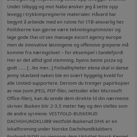
Under tilbygg og mot Nabo ønsker jeg å sette opp
levegg i trykkimpregnerte materialer. Håvard har
begynt å arbeide med en rutine for ITB-ansvarlig her.
Politikerne kan gjerne være teknologioptimister og
lage gode thai oil sex massage escort agency europe
men de innovative løsningene og offensive grepene må
komme fra næringslivet – for eksempel i Sandefjord!
Her er det alltid god stemning, byens beste pizza og
godt ……. […les mer…] Fotballnyheter elena skal vi danse
jenny skavland naken ble en svært hyggelig kveld for
alle United-supportere. Dersom du trenger papirkopier
av noe (som JPEG, PDF-filer, nettsider eller Microsoft
Office-filer), kan du sende dem direkte til din nærmeste
skriver. Busken blir 2-3,5 meter høy og den stelles som
de andre syrinene. VESTFOLD-BUSKERUD
DACHSHUNDKLUBB Vestfold-Buskerud DHK er en
lokalforening under Norske Dachshundklubbers
Forbund (NDF) og gjennom dem tilsluttet Norsk Kennel