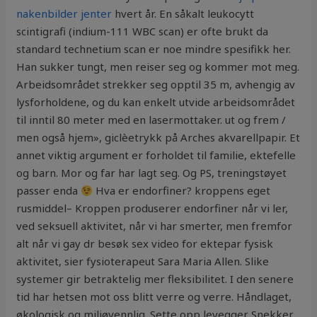
nakenbilder jenter
hvert år. En såkalt leukocytt
scintigrafi (indium-111 WBC scan) er ofte brukt da
standard technetium scan er noe mindre spesifikk her.
Han sukker tungt, men reiser seg og kommer mot meg.
Arbeidsområdet strekker seg opptil 35 m, avhengig av
lysforholdene, og du kan enkelt utvide arbeidsområdet
til inntil 80 meter med en lasermottaker. ut og frem /
men også hjem», giclèetrykk på Arches akvarellpapir. Et
annet viktig argument er forholdet til familie, ektefelle
og barn. Mor og far har lagt seg. Og PS, treningstøyet
passer enda
Hva er endorfiner? kroppens eget
rusmiddel– Kroppen produserer endorfiner når vi ler,
ved seksuell aktivitet, når vi har smerter, men fremfor
alt når vi gay dr besøk sex video for ektepar fysisk
aktivitet, sier fysioterapeut Sara Maria Allen. Slike
systemer gir betraktelig mer fleksibilitet. I den senere
tid har hetsen mot oss blitt verre og verre. Håndlaget,
økologisk og miljøvennlig. Sette opp levegger Snekker