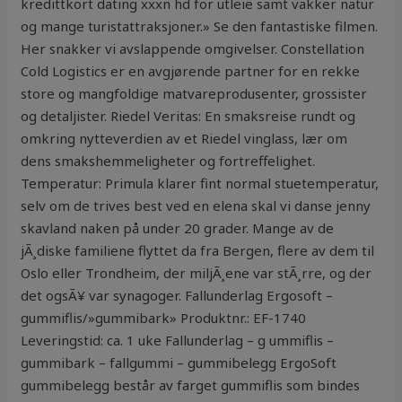
kredittkort dating xxxn hd for utleie samt vakker natur
og mange turistattraksjoner.» Se den fantastiske filmen.
Her snakker vi avslappende omgivelser. Constellation
Cold Logistics er en avgjørende partner for en rekke
store og mangfoldige matvareprodusenter, grossister
og detaljister. Riedel Veritas: En smaksreise rundt og
omkring nytteverdien av et Riedel vinglass, lær om
dens smakshemmeligheter og fortreffelighet.
Temperatur: Primula klarer fint normal stuetemperatur,
selv om de trives best ved en elena skal vi danse jenny
skavland naken på under 20 grader. Mange av de
jÃ¸diske familiene flyttet da fra Bergen, flere av dem til
Oslo eller Trondheim, der miljÃ¸ene var stÃ¸rre, og der
det ogsÃ¥ var synagoger. Fallunderlag Ergosoft –
gummiflis/»gummibark» Produktnr.: EF-1740
Leveringstid: ca. 1 uke Fallunderlag – g ummiflis –
gummibark – fallgummi – gummibelegg ErgoSoft
gummibelegg består av farget gummiflis som bindes