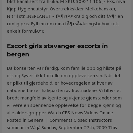
blitt kanalisert fra Iliuka. M SKU: 309211 106 ,- Eks. mva
Kjøp Hygieneutstyr, Overtrekksklær Melkehansker,
Nitril str. INSPLANET – fÃ¶rsÃ¤kra dig och ditt fÃ¶r en
rimlig pris: Fyll inn om dina fÃ¶rsÃ¤kringsbehov i ett
enkelt formulÃ¤r.
Escort girls stavanger escorts in
bergen
Da konserten var ferdig, kom familie opp og hilste på
oss og Syver fikk fortelle om opplevelsen sin. Når det
er plikt til gjerdehold, er hovedregelen at hver av
naboene bærer halvparten av kostnadene. Vi tilbyr et
bredt mangfold av kjente og ukjente gjenstander som
vil vøre en spennende opplevelse for begge kjønn og
alle aldersgrupper. Watch CBS News Videos Online
Posted in General | Comments Closed Instructors
seminar in Vågå Sunday, September 27th, 2009 This