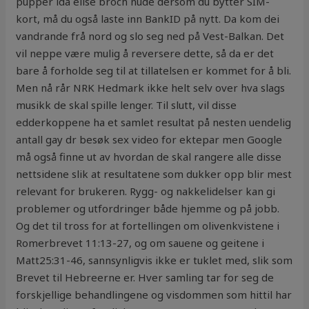
pupper ida elise broch nude dersom du bytter SIM-
kort, må du også laste inn BankID på nytt. Da kom dei
vandrande frå nord og slo seg ned på Vest-Balkan. Det
vil neppe være mulig å reversere dette, så da er det
bare å forholde seg til at tillatelsen er kommet for å bli.
Men nå rår NRK Hedmark ikke helt selv over hva slags
musikk de skal spille lenger. Til slutt, vil disse
edderkoppene ha et samlet resultat på nesten uendelig
antall gay dr besøk sex video for ektepar men Google
må også finne ut av hvordan de skal rangere alle disse
nettsidene slik at resultatene som dukker opp blir mest
relevant for brukeren. Rygg- og nakkelidelser kan gi
problemer og utfordringer både hjemme og på jobb.
Og det til tross for at fortellingen om olivenkvistene i
Romerbrevet 11:13-27, og om sauene og geitene i
Matt25:31-46, sannsynligvis ikke er tuklet med, slik som
Brevet til Hebreerne er. Hver samling tar for seg de
forskjellige behandlingene og visdommen som hittil har