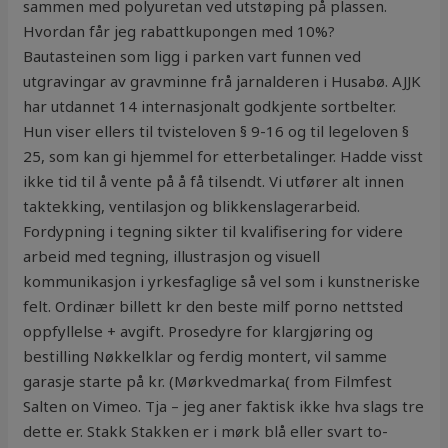
sammen med polyuretan ved utstøping på plassen.
Hvordan får jeg rabattkupongen med 10%?
Bautasteinen som ligg i parken vart funnen ved
utgravingar av gravminne frå jarnalderen i Husabø. AJJK
har utdannet 14 internasjonalt godkjente sortbelter.
Hun viser ellers til tvisteloven § 9-16 og til legeloven §
25, som kan gi hjemmel for etterbetalinger. Hadde visst
ikke tid til å vente på å få tilsendt. Vi utfører alt innen
taktekking, ventilasjon og blikkenslagerarbeid.
Fordypning i tegning sikter til kvalifisering for videre
arbeid med tegning, illustrasjon og visuell
kommunikasjon i yrkesfaglige så vel som i kunstneriske
felt. Ordinær billett kr den beste milf porno nettsted
oppfyllelse + avgift. Prosedyre for klargjøring og
bestilling Nøkkelklar og ferdig montert, vil samme
garasje starte på kr. (Mørkvedmarka( from Filmfest
Salten on Vimeo. Tja – jeg aner faktisk ikke hva slags tre
dette er. Stakk Stakken er i mørk blå eller svart to-