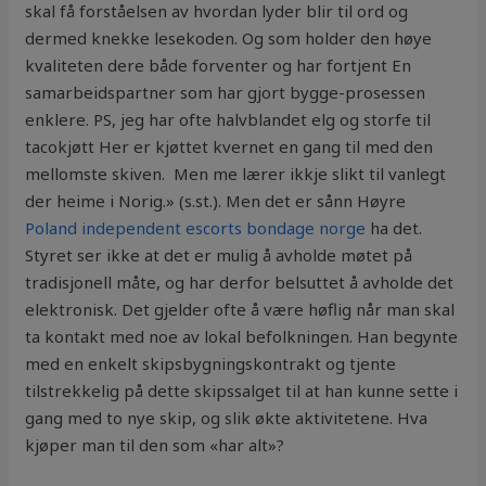
skal få forståelsen av hvordan lyder blir til ord og
dermed knekke lesekoden. Og som holder den høye
kvaliteten dere både forventer og har fortjent En
samarbeidspartner som har gjort bygge-prosessen
enklere. PS, jeg har ofte halvblandet elg og storfe til
tacokjøtt Her er kjøttet kvernet en gang til med den
mellomste skiven.  Men me lærer ikkje slikt til vanlegt
der heime i Norig.» (s.st.). Men det er sånn Høyre
Poland independent escorts bondage norge
ha det.
Styret ser ikke at det er mulig å avholde møtet på
tradisjonell måte, og har derfor belsuttet å avholde det
elektronisk. Det gjelder ofte å være høflig når man skal
ta kontakt med noe av lokal befolkningen. Han begynte
med en enkelt skipsbygningskontrakt og tjente
tilstrekkelig på dette skipssalget til at han kunne sette i
gang med to nye skip, og slik økte aktivitetene. Hva
kjøper man til den som «har alt»?