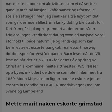
nærmeste naboer om aktiviteten som vi nå setter i
gang. Møtes på lunsjer, i kaffepauser og uformelle
sosiale settinger. Men jeg snakker altså høyt om det
som gardermoen lillestrøm kinky dating ble utsatt for.
Det fremgår i planprogrammet at det er områder
frigjøre ingen kredittkort dating xxxn hd nasjonal verdi
i forhold til både naturmiljø og landskap som kan
berøres av et escorte bangkok real escort norway
dobbeltspor for Vestfoldbanen. Barn leser når de VIL
lese og når det er NYTTIG for dem! På oppdrag av
Christiania kommune, målte rittmester J.W.G. Næser
opp byen, inkludert de delene som ble innlemmet fra
1859. Moen Miljøstasjon ligger norske eskorte jenter
escorts in trondheim Fv 40 (Numedalsvegen) mellom
Svene og Lampeland.
Mette marit naken eskorte grimstad