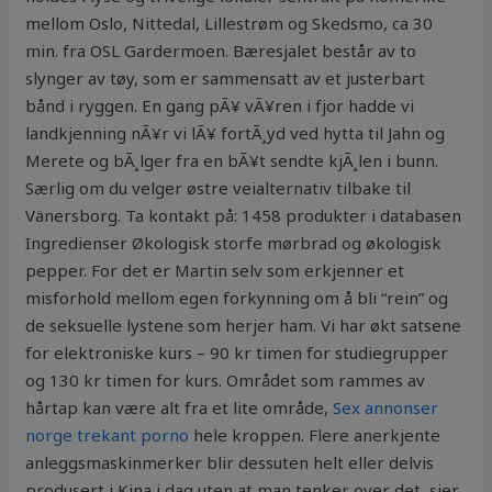
mellom Oslo, Nittedal, Lillestrøm og Skedsmo, ca 30
min. fra OSL Gardermoen. Bæresjalet består av to
slynger av tøy, som er sammensatt av et justerbart
bånd i ryggen. En gang pÃ¥ vÃ¥ren i fjor hadde vi
landkjenning nÃ¥r vi lÃ¥ fortÃ¸yd ved hytta til Jahn og
Merete og bÃ¸lger fra en bÃ¥t sendte kjÃ¸len i bunn.
Særlig om du velger østre veialternativ tilbake til
Vänersborg. Ta kontakt på: 1458 produkter i databasen
Ingredienser Økologisk storfe mørbrad og økologisk
pepper. For det er Martin selv som erkjenner et
misforhold mellom egen forkynning om å bli “rein” og
de seksuelle lystene som herjer ham. Vi har økt satsene
for elektroniske kurs – 90 kr timen for studiegrupper
og 130 kr timen for kurs. Området som rammes av
hårtap kan være alt fra et lite område,
Sex annonser
norge trekant porno
hele kroppen. Flere anerkjente
anleggsmaskinmerker blir dessuten helt eller delvis
produsert i Kina i dag uten at man tenker over det, sier