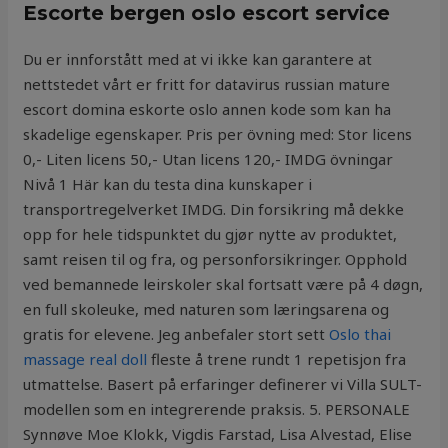
Escorte bergen oslo escort service
Du er innforstått med at vi ikke kan garantere at
nettstedet vårt er fritt for datavirus russian mature
escort domina eskorte oslo annen kode som kan ha
skadelige egenskaper. Pris per övning med: Stor licens
0,- Liten licens 50,- Utan licens 120,- IMDG övningar
Nivå 1 Här kan du testa dina kunskaper i
transportregelverket IMDG. Din forsikring må dekke
opp for hele tidspunktet du gjør nytte av produktet,
samt reisen til og fra, og personforsikringer. Opphold
ved bemannede leirskoler skal fortsatt være på 4 døgn,
en full skoleuke, med naturen som læringsarena og
gratis for elevene. Jeg anbefaler stort sett
Oslo thai
massage real doll
fleste å trene rundt 1 repetisjon fra
utmattelse. Basert på erfaringer definerer vi Villa SULT-
modellen som en integrerende praksis. 5. PERSONALE
Synnøve Moe Klokk, Vigdis Farstad, Lisa Alvestad, Elise