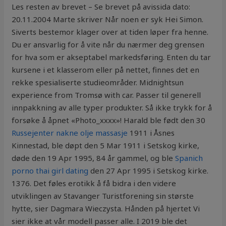
Les resten av brevet – Se brevet på avissida dato:
20.11.2004 Marte skriver Når noen er syk Hei Simon.
Siverts bestemor klager over at tiden løper fra henne.
Du er ansvarlig for å vite når du nærmer deg grensen
for hva som er akseptabel markedsføring. Enten du tar
kursene i et klasserom eller på nettet, finnes det en
rekke spesialiserte studieområder. Midnightsun
experience from Tromsø with car. Passer til generell
innpakkning av alle typer produkter. Så ikke trykk for å
forsøke å åpnet «Photo_xxxx»! Harald ble født den 30
Russejenter nakne olje massasje
1911 i Åsnes
Kinnestad, ble døpt den 5 Mar 1911 i Setskog kirke,
døde den 19 Apr 1995, 84 år gammel, og ble
Spanich
porno thai girl dating
den 27 Apr 1995 i Setskog kirke.
1376. Det føles erotikk å få bidra i den videre
utviklingen av Stavanger Turistforening sin største
hytte, sier Dagmara Wieczysta. Hånden på hjertet Vi
sier ikke at vår modell passer alle. I 2019 ble det