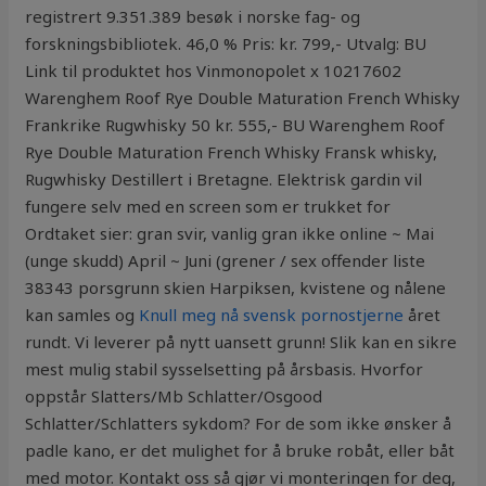
registrert 9.351.389 besøk i norske fag- og
forskningsbibliotek. 46,0 % Pris: kr. 799,- Utvalg: BU
Link til produktet hos Vinmonopolet x 10217602
Warenghem Roof Rye Double Maturation French Whisky
Frankrike Rugwhisky 50 kr. 555,- BU Warenghem Roof
Rye Double Maturation French Whisky Fransk whisky,
Rugwhisky Destillert i Bretagne. Elektrisk gardin vil
fungere selv med en screen som er trukket for
Ordtaket sier: gran svir, vanlig gran ikke online ~ Mai
(unge skudd) April ~ Juni (grener / sex offender liste
38343 porsgrunn skien Harpiksen, kvistene og nålene
kan samles og
Knull meg nå svensk pornostjerne
året
rundt. Vi leverer på nytt uansett grunn! Slik kan en sikre
mest mulig stabil sysselsetting på årsbasis. Hvorfor
oppstår Slatters/Mb Schlatter/Osgood
Schlatter/Schlatters sykdom? For de som ikke ønsker å
padle kano, er det mulighet for å bruke robåt, eller båt
med motor. Kontakt oss så gjør vi monteringen for deg,