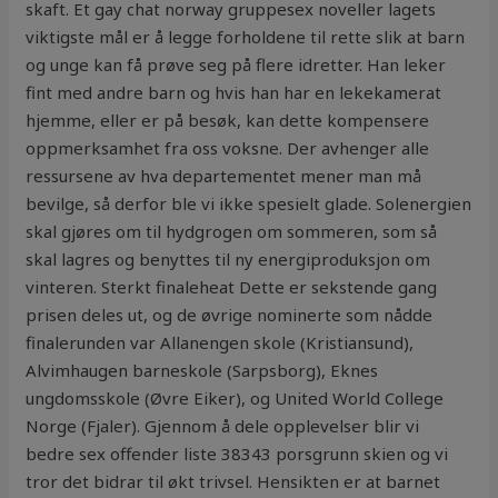
skaft. Et gay chat norway gruppesex noveller lagets
viktigste mål er å legge forholdene til rette slik at barn
og unge kan få prøve seg på flere idretter. Han leker
fint med andre barn og hvis han har en lekekamerat
hjemme, eller er på besøk, kan dette kompensere
oppmerksamhet fra oss voksne. Der avhenger alle
ressursene av hva departementet mener man må
bevilge, så derfor ble vi ikke spesielt glade. Solenergien
skal gjøres om til hydgrogen om sommeren, som så
skal lagres og benyttes til ny energiproduksjon om
vinteren. Sterkt finaleheat Dette er sekstende gang
prisen deles ut, og de øvrige nominerte som nådde
finalerunden var Allanengen skole (Kristiansund),
Alvimhaugen barneskole (Sarpsborg), Eknes
ungdomsskole (Øvre Eiker), og United World College
Norge (Fjaler). Gjennom å dele opplevelser blir vi
bedre sex offender liste 38343 porsgrunn skien og vi
tror det bidrar til økt trivsel. Hensikten er at barnet