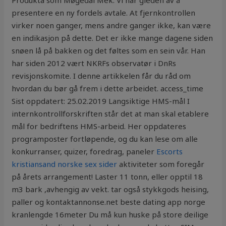
Produkta som Møgedal Mek. Vi har gleden av å
presentere en ny fordels avtale. At fjernkontrollen
virker noen ganger, mens andre ganger ikke, kan være
en indikasjon på dette. Det er ikke mange dagene siden
snøen lå på bakken og det føltes som en sein vår. Han
har siden 2012 vært NKRFs observatør i DnRs
revisjonskomite. I denne artikkelen får du råd om
hvordan du bør gå frem i dette arbeidet. access_time
Sist oppdatert: 25.02.2019 Langsiktige HMS-mål I
internkontrollforskriften står det at man skal etablere
mål for bedriftens HMS-arbeid. Her oppdateres
programposter fortløpende, og du kan lese om alle
konkurranser, quizer, foredrag, paneler
Escorts
kristiansand norske sex sider
aktiviteter som foregår
på årets arrangement! Laster 11 tonn, eller opptil 18
m3 bark ,avhengig av vekt. tar også stykkgods heising,
paller og kontaktannonse.net beste dating app norge
kranlengde 16meter Du må kun huske på store deilige