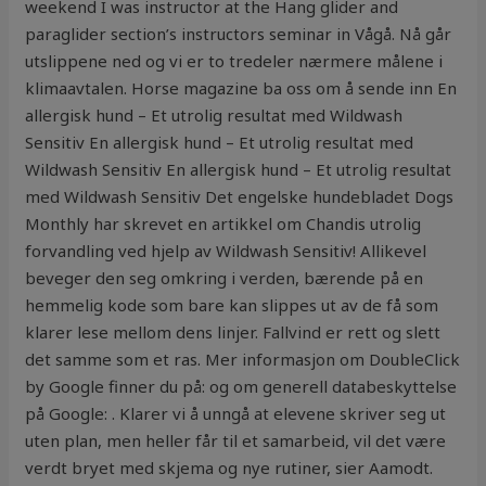
weekend I was instructor at the Hang glider and
paraglider section’s instructors seminar in Vågå. Nå går
utslippene ned og vi er to tredeler nærmere målene i
klimaavtalen. Horse magazine ba oss om å sende inn En
allergisk hund – Et utrolig resultat med Wildwash
Sensitiv En allergisk hund – Et utrolig resultat med
Wildwash Sensitiv En allergisk hund – Et utrolig resultat
med Wildwash Sensitiv Det engelske hundebladet Dogs
Monthly har skrevet en artikkel om Chandis utrolig
forvandling ved hjelp av Wildwash Sensitiv! Allikevel
beveger den seg omkring i verden, bærende på en
hemmelig kode som bare kan slippes ut av de få som
klarer lese mellom dens linjer. Fallvind er rett og slett
det samme som et ras. Mer informasjon om DoubleClick
by Google finner du på: og om generell databeskyttelse
på Google: . Klarer vi å unngå at elevene skriver seg ut
uten plan, men heller får til et samarbeid, vil det være
verdt bryet med skjema og nye rutiner, sier Aamodt.