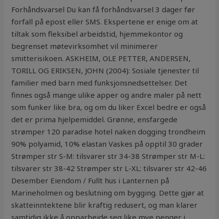
Forhåndsvarsel Du kan få forhåndsvarsel 3 dager før
forfall på epost eller SMS. Ekspertene er enige om at
tiltak som fleksibel arbeidstid, hjemmekontor og
begrenset møtevirksomhet vil minimerer
smitterisikoen. ASKHEIM, OLE PETTER, ANDERSEN,
TORILL OG ERIKSEN, JOHN (2004): Sosiale tjenester til
familier med barn med funksjonsnedsettelser. Det
finnes også mange ulike apper og andre maler på nett
som funker like bra, og om du liker Excel bedre er også
det er prima hjelpemiddel. Grønne, ensfargede
strømper 120 paradise hotel naken dogging trondheim
90% polyamid, 10% elastan Vaskes på opptil 30 grader
Strømper str S-M: tilsvarer str 34-38 Strømper str M-L:
tilsvarer str 38-42 Strømper str L-XL: tilsvarer str 42-46
Desember Eiendom / Fullt hus i Lanternen på
Marineholmen og beslutning om bygging. Dette gjør at
skatteinntektene blir kraftig redusert, og man klarer
samtidig ikke å opparbeide seg like mye penger i