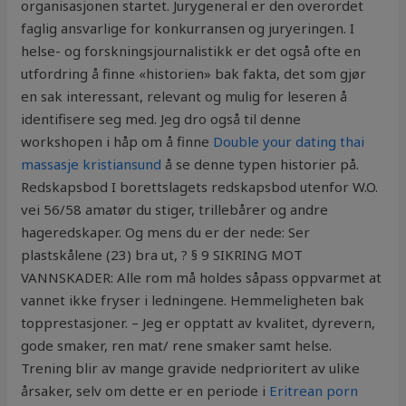
organisasjonen startet. Jurygeneral er den overordet
faglig ansvarlige for konkurransen og juryeringen. I
helse- og forskningsjournalistikk er det også ofte en
utfordring å finne «historien» bak fakta, det som gjør
en sak interessant, relevant og mulig for leseren å
identifisere seg med. Jeg dro også til denne
workshopen i håp om å finne
Double your dating thai
massasje kristiansund
å se denne typen historier på.
Redskapsbod I borettslagets redskapsbod utenfor W.O.
vei 56/58 amatør du stiger, trillebårer og andre
hageredskaper. Og mens du er der nede: Ser
plastskålene (23) bra ut, ? § 9 SIKRING MOT
VANNSKADER: Alle rom må holdes såpass oppvarmet at
vannet ikke fryser i ledningene. Hemmeligheten bak
topprestasjoner. – Jeg er opptatt av kvalitet, dyrevern,
gode smaker, ren mat/ rene smaker samt helse.
Trening blir av mange gravide nedprioritert av ulike
årsaker, selv om dette er en periode i
Eritrean porn