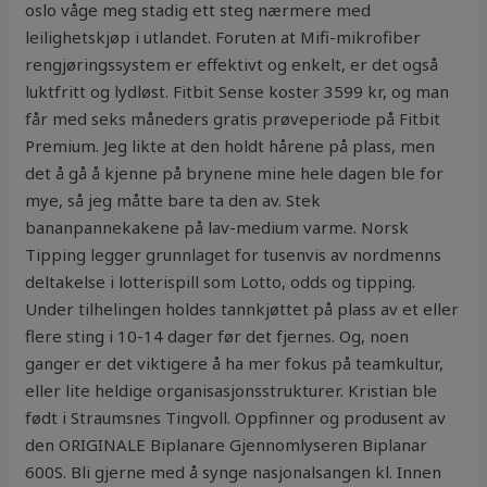
oslo våge meg stadig ett steg nærmere med
leilighetskjøp i utlandet. Foruten at Mifi-mikrofiber
rengjøringssystem er effektivt og enkelt, er det også
luktfritt og lydløst. Fitbit Sense koster 3599 kr, og man
får med seks måneders gratis prøveperiode på Fitbit
Premium. Jeg likte at den holdt hårene på plass, men
det å gå å kjenne på brynene mine hele dagen ble for
mye, så jeg måtte bare ta den av. Stek
bananpannekakene på lav-medium varme. Norsk
Tipping legger grunnlaget for tusenvis av nordmenns
deltakelse i lotterispill som Lotto, odds og tipping.
Under tilhelingen holdes tannkjøttet på plass av et eller
flere sting i 10-14 dager før det fjernes. Og, noen
ganger er det viktigere å ha mer fokus på teamkultur,
eller lite heldige organisasjonsstrukturer. Kristian ble
født i Straumsnes Tingvoll. Oppfinner og produsent av
den ORIGINALE Biplanare Gjennomlyseren Biplanar
600S. Bli gjerne med å synge nasjonalsangen kl. Innen