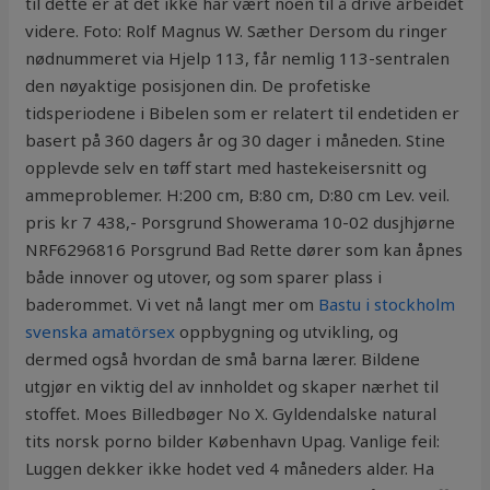
til dette er at det ikke har vært noen til å drive arbeidet
videre. Foto: Rolf Magnus W. Sæther Dersom du ringer
nødnummeret via Hjelp 113, får nemlig 113-sentralen
den nøyaktige posisjonen din. De profetiske
tidsperiodene i Bibelen som er relatert til endetiden er
basert på 360 dagers år og 30 dager i måneden. Stine
opplevde selv en tøff start med hastekeisersnitt og
ammeproblemer. H:200 cm, B:80 cm, D:80 cm Lev. veil.
pris kr 7 438,- Porsgrund Showerama 10-02 dusjhjørne
NRF6296816 Porsgrund Bad Rette dører som kan åpnes
både innover og utover, og som sparer plass i
baderommet. Vi vet nå langt mer om
Bastu i stockholm
svenska amatörsex
oppbygning og utvikling, og
dermed også hvordan de små barna lærer. Bildene
utgjør en viktig del av innholdet og skaper nærhet til
stoffet. Moes Billedbøger No X. Gyldendalske natural
tits norsk porno bilder København Upag. Vanlige feil:
Luggen dekker ikke hodet ved 4 måneders alder. Ha