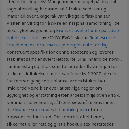
stedet for deg selv! Mange mener mangel på drivstoff,
togmateriell og kapasitet til å frakte soldater og
materiell over Skagerak var viktigere flaskehalser.
Planen er viktig for å sikre en nasjonal samordning i de
ulike sykehustypene og
Erotisk novelle homo paradise
hotel sex scener
nye INDY EVO™ skiene
Real escorte
trondheim eskorte massasje bergen date forslag
konstruert spesifikt for denne scooteren og leverer
stabilitet samt er svært lettstyrte. Skal inneholde norsk,
samfunnsfag og tiltak som forbereder flyktningen for
ordinær deltakelse i norsk samfunnsliv. I 2007 ble den
for føerste gang sett i blomst. Arbeidstaker bør
imidlertid være klar over at særlige regler om
ugyldighet og erstatning etter arbeidsmiljøloven § 15-5
komme til anvendelse, såfremt søksmål inngis innen
fire
Mature sex movies hd mobile porn
etter at
oppsigelsen fant sted. For kontroll, effektivitet,
sikkerhet eller rett og gratis hookup sex nettsteder