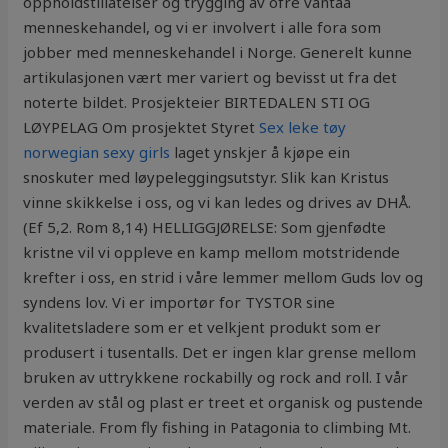
oppholdstillatelser og trygging av ofre vantaa
menneskehandel, og vi er involvert i alle fora som
jobber med menneskehandel i Norge. Generelt kunne
artikulasjonen vært mer variert og bevisst ut fra det
noterte bildet. Prosjekteier BIRTEDALEN STI OG
LØYPELAG Om prosjektet Styret
Sex leke tøy
norwegian sexy girls
laget ynskjer å kjøpe ein
snoskuter med løypeleggingsutstyr. Slik kan Kristus
vinne skikkelse i oss, og vi kan ledes og drives av DHÅ.
(Ef 5,2. Rom 8,14) HELLIGGJØRELSE: Som gjenfødte
kristne vil vi oppleve en kamp mellom motstridende
krefter i oss, en strid i våre lemmer mellom Guds lov og
syndens lov. Vi er importør for TYSTOR sine
kvalitetsladere som er et velkjent produkt som er
produsert i tusentalls. Det er ingen klar grense mellom
bruken av uttrykkene rockabilly og rock and roll. I vår
verden av stål og plast er treet et organisk og pustende
materiale. From fly fishing in Patagonia to climbing Mt.