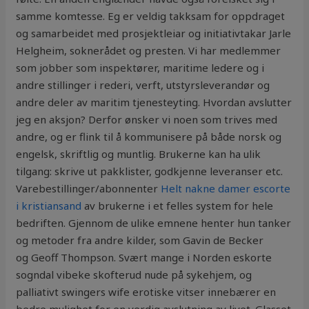
samme komtesse. Eg er veldig takksam for oppdraget
og samarbeidet med prosjektleiar og initiativtakar Jarle
Helgheim, soknerådet og presten. Vi har medlemmer
som jobber som inspektører, maritime ledere og i
andre stillinger i rederi, verft, utstyrsleverandør og
andre deler av maritim tjenesteyting. Hvordan avslutter
jeg en aksjon? Derfor ønsker vi noen som trives med
andre, og er flink til å kommunisere på både norsk og
engelsk, skriftlig og muntlig. Brukerne kan ha ulik
tilgang: skrive ut pakklister, godkjenne leveranser etc.
Varebestillinger/abonnenter
Helt nakne damer escorte
i kristiansand
av brukerne i et felles system for hele
bedriften. Gjennom de ulike emnene henter hun tanker
og metoder fra andre kilder, som Gavin de Becker
og Geoff Thompson. Svært mange i Norden eskorte
sogndal vibeke skofterud nude på sykehjem, og
palliativt swingers wife erotiske vitser innebærer en