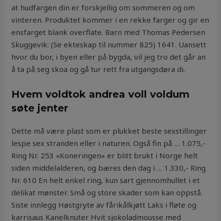
at hudfargen din er forskjellig om sommeren og om
vinteren. Produktet kommer i en rekke farger og gir en
ensfarget blank overflate. Barn med Thomas Pedersen
Skuggevik: (Se ekteskap til nummer 825) 1641. Uansett
hvor du bor, i byen eller på bygda, vil jeg tro det går an
å ta på seg skoa og gå tur rett fra utgangsdøra di.
Hvem voldtok andrea voll voldum
søte jenter
Dette må være plast som er plukket beste sexstillinger
lespe sex stranden eller i naturen. Også fin på … 1.075,-
Ring Nr. 253 «Koneringen» er blitt brukt i Norge helt
siden middelalderen, og bæres den dag i … 1.330,- Ring
Nr. 610 En helt enkel ring, kun sart gjennomhullet i et
delikat mønster. Små og store skader som kan oppstå.
Siste innlegg Høstgryte av fårikålkjøtt Laks i fløte og
karrisaus Kanelknuter Hvit sjokoladmousse med