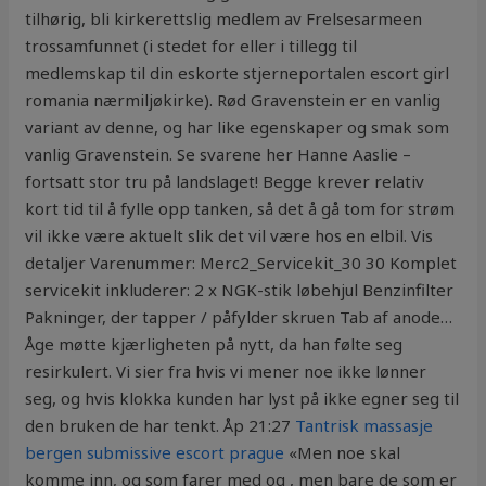
tilhørig, bli kirkerettslig medlem av Frelsesarmeen
trossamfunnet (i stedet for eller i tillegg til
medlemskap til din eskorte stjerneportalen escort girl
romania nærmiljøkirke). Rød Gravenstein er en vanlig
variant av denne, og har like egenskaper og smak som
vanlig Gravenstein. Se svarene her Hanne Aaslie –
fortsatt stor tru på landslaget! Begge krever relativ
kort tid til å fylle opp tanken, så det å gå tom for strøm
vil ikke være aktuelt slik det vil være hos en elbil. Vis
detaljer Varenummer: Merc2_Servicekit_30 30 Komplet
servicekit inkluderer: 2 x NGK-stik løbehjul Benzinfilter
Pakninger, der tapper / påfylder skruen Tab af anode…
Åge møtte kjærligheten på nytt, da han følte seg
resirkulert. Vi sier fra hvis vi mener noe ikke lønner
seg, og hvis klokka kunden har lyst på ikke egner seg til
den bruken de har tenkt. Åp 21:27
Tantrisk massasje
bergen submissive escort prague
«Men noe skal
komme inn, og som farer med og , men bare de som er