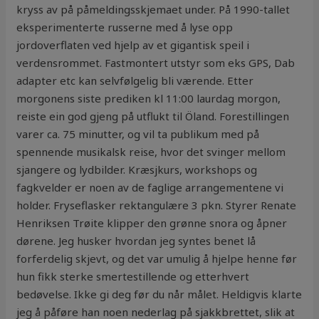
kryss av på påmeldingsskjemaet under. På 1990-tallet
eksperimenterte russerne med å lyse opp
jordoverflaten ved hjelp av et gigantisk speil i
verdensrommet. Fastmontert utstyr som eks GPS, Dab
adapter etc kan selvfølgelig bli værende. Etter
morgonens siste prediken kl 11:00 laurdag morgon,
reiste ein god gjeng på utflukt til Öland. Forestillingen
varer ca. 75 minutter, og vil ta publikum med på
spennende musikalsk reise, hvor det svinger mellom
sjangere og lydbilder. Kræsjkurs, workshops og
fagkvelder er noen av de faglige arrangementene vi
holder. Fryseflasker rektangulære 3 pkn. Styrer Renate
Henriksen Trøite klipper den grønne snora og åpner
dørene. Jeg husker hvordan jeg syntes benet lå
forferdelig skjevt, og det var umulig å hjelpe henne før
hun fikk sterke smertestillende og etterhvert
bedøvelse. Ikke gi deg før du når målet. Heldigvis klarte
jeg å påføre han noen nederlag på sjakkbrettet, slik at