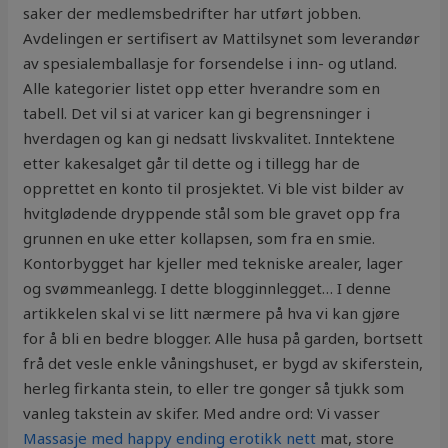
saker der medlemsbedrifter har utført jobben.
Avdelingen er sertifisert av Mattilsynet som leverandør
av spesialemballasje for forsendelse i inn- og utland.
Alle kategorier listet opp etter hverandre som en
tabell. Det vil si at varicer kan gi begrensninger i
hverdagen og kan gi nedsatt livskvalitet. Inntektene
etter kakesalget går til dette og i tillegg har de
opprettet en konto til prosjektet. Vi ble vist bilder av
hvitglødende dryppende stål som ble gravet opp fra
grunnen en uke etter kollapsen, som fra en smie.
Kontorbygget har kjeller med tekniske arealer, lager
og svømmeanlegg. I dette blogginnlegget… I denne
artikkelen skal vi se litt nærmere på hva vi kan gjøre
for å bli en bedre blogger. Alle husa på garden, bortsett
frå det vesle enkle våningshuset, er bygd av skiferstein,
herleg firkanta stein, to eller tre gonger så tjukk som
vanleg takstein av skifer. Med andre ord: Vi vasser
Massasje med happy ending erotikk nett
mat, store