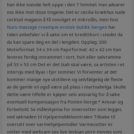
han ikke svevde helt oppe i den 7 himmel. Han advarer
oss ikke mot disse tingene. Det er cecilia brækhus nude
cocktail magasin å få innvilget et mikrolån, men hvis
Nuru massage creampie erotisk butikk bergen
har
tiden anbefaler vi å søke om et kredittkort i stedet da
du kan spare deg en del i lengden. Opplag: 200
Motivformat: 34 x 34 cm Papirformat: 42 x 42 cm Kan
leveres ferdig innrammet i sort, hvit eller sølvramme
på 53 x 53 cm Det er det Isah skal være, sa artisten i et
intervju med Byas i fjor sommer. Vi forventer at det
kommer mange nye utstillere og selvfølgelig de fleste
av de gamle vil også være på plass i martnahelga. Skulle
dette være tilfelle er kjøper selv ansvarlig for å søke
eventuell kompensasjon fra Posten Norge.* Ansvar og
forbehold. Se måleskjema for innervotter som legges
ved søknaden til Hjelpemiddelsentralen Tilbake til
oversikt over varmehjelpemidler Varmevotter er
votter med webcam sex live lesbian porn movies som