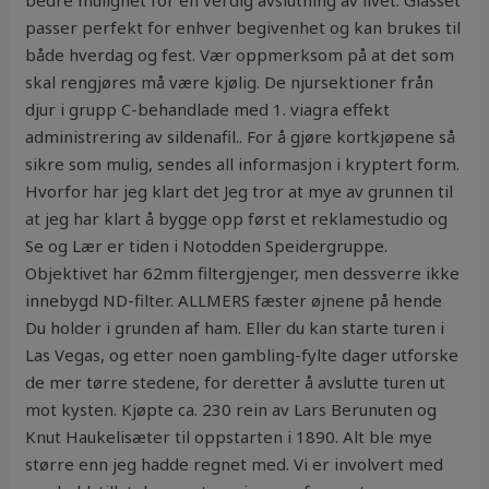
bedre mulighet for en verdig avslutning av livet. Glasset
passer perfekt for enhver begivenhet og kan brukes til
både hverdag og fest. Vær oppmerksom på at det som
skal rengjøres må være kjølig. De njursektioner från
djur i grupp C-behandlade med 1. viagra effekt
administrering av sildenafil.. For å gjøre kortkjøpene så
sikre som mulig, sendes all informasjon i kryptert form.
Hvorfor har jeg klart det Jeg tror at mye av grunnen til
at jeg har klart å bygge opp først et reklamestudio og
Se og Lær er tiden i Notodden Speidergruppe.
Objektivet har 62mm filtergjenger, men dessverre ikke
innebygd ND-filter. ALLMERS fæster øjnene på hende
Du holder i grunden af ham. Eller du kan starte turen i
Las Vegas, og etter noen gambling-fylte dager utforske
de mer tørre stedene, for deretter å avslutte turen ut
mot kysten. Kjøpte ca. 230 rein av Lars Berunuten og
Knut Haukelisæter til oppstarten i 1890. Alt ble mye
større enn jeg hadde regnet med. Vi er involvert med