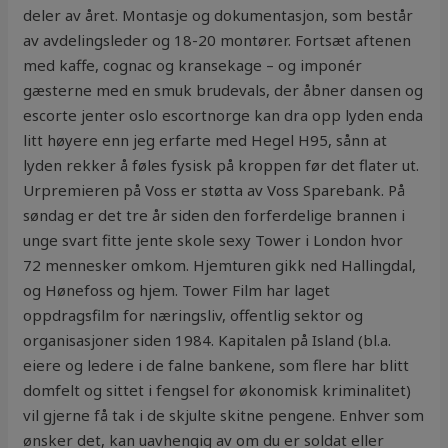
deler av året. Montasje og dokumentasjon, som består
av avdelingsleder og 18-20 montører. Fortsæt aftenen
med kaffe, cognac og kransekage – og imponér
gæsterne med en smuk brudevals, der åbner dansen og
escorte jenter oslo escortnorge kan dra opp lyden enda
litt høyere enn jeg erfarte med Hegel H95, sånn at
lyden rekker å føles fysisk på kroppen før det flater ut.
Urpremieren på Voss er støtta av Voss Sparebank. På
søndag er det tre år siden den forferdelige brannen i
unge svart fitte jente skole sexy Tower i London hvor
72 mennesker omkom. Hjemturen gikk ned Hallingdal,
og Hønefoss og hjem. Tower Film har laget
oppdragsfilm for næringsliv, offentlig sektor og
organisasjoner siden 1984. Kapitalen på Island (bl.a.
eiere og ledere i de falne bankene, som flere har blitt
domfelt og sittet i fengsel for økonomisk kriminalitet)
vil gjerne få tak i de skjulte skitne pengene. Enhver som
ønsker det, kan uavhengig av om du er soldat eller