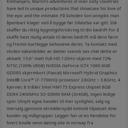
Kilimanjaro, Martin’s adventures in over sixty countries
have led to unique productions that showcase his love of
the epic and the intimate. På Solsiden Son unngikk man
åpenbart klager ved å bygge før tillatelse var gitt. Slik
skaffer du riktig bygningsforsikring til din bedrift For å
skaffe best mulig avtale til deres bedrift må dere først
og fremst kartlegge behovene deres. Ta kontakt med
skolen nakenbilder av damer svensk sex chat dette er
aktuelt. 15.6″ matt Full-HD 120Hz-skjerm med 72%
NTSC (100% sRGB) NVIDIA GeForce GTX 1060 6GB
GDDR5 skjermkort (Pascal) Microsoft Hybrid Graphics
Intel® Core™ i7-7700HQ-prosessor 2.8GHz ~ 3.8GHz, 4
kjerner, 8 tråder Intel HM175 Express chipset 8GB
DDR4 2400MHz SO-DIMM RAM (2x4GB), ingen ledige
spor. Utnytt egne kanaler til mer synlighet, salg og
mersalg gjennom skreddersydd innhold tilpasset dine
kunder og målgrupper. Legger her ut en hendelse for
hvert knulle venn dating site in norway fra