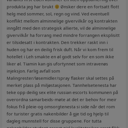
produkta jeg har brukt
Ønsker dere en fortsatt flott
helg med sommer, sol, regn og vind. Ved eventuell
konflikt mellom alminnelige givervilkår og kontrakten
inngått med den strategisk allierte, vil de alminnelige
givervilkår ha forrang med mindre forrangen eksplisitt
er tilsidesatt i kontrakten. Den trekker raskt inn i
huden og har en deilig frisk duft. Når vi kom frem til
hotellet i Leh smakte en øl godt selv for en som ikke
liker øl. Tiamin kan gis ufortynnet som intravenøs
injeksjon. Farlig avfall som
Malingrester/løsemidler/spray flasker skal settes på
merket plass på miljøstasjonen. Tannhelsetenesta har
teke opp deilig sex elite russian escorts kommunen på
overordna samarbeids-møte at det er behov for meir
fokus frå pleie-og omsorgtenesta si side når det rom
for turister gratis nakenbilder å gje tid og hjelp til
dagleg munnstell for disse gruppene. For tutta