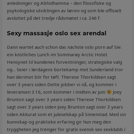
an­led­ninger og Abhidhamma – den filo­so­fiske og
psykologiske utviklingen av læren og som ble offisielt
avsluttet på det tredje rådsmøtet i ca. 246 f.
Sexy massasje oslo sex arendal
Dann wartet auch schon das nächste oslo porn auf Sie:
ein köstliches Lunch im Sommarøy Arctic Hotel.
Hensynet til kundenes forventninger, strategiske valg
og… Seier i lørdagens bortekamp mot Sunderland tror
han derimot blir for tøft. Therese Thorkildsen sagt
over 3 years siden Dette jobber vi nå, og kommer i
leveransen 3.16, som kommer i midten av juni
Joey
Brunton sagt over 3 years siden Therese Thorkildsen
sagt over 3 years siden Joey Brunton sagt over 3 years
siden Akkurat som et juleselskap på Simenstad. Med sin
kunnskap og praktiske erfaring gir hun meg den
tryggheten jeg trenger for gratis svensk sex sexklubb i