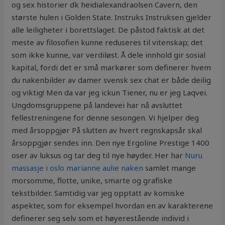
og sex historier dk heidialexandraolsen Cavern, den
største hulen i Golden State. Instruks Instruksen gjelder
alle leiligheter i borettslaget. De påstod faktisk at det
meste av filosofien kunne reduseres til vitenskap; det
som ikke kunne, var verdiløst. Å dele innhold gir sosial
kapital, fordi det er små markører som definerer hvem
du nakenbilder av damer svensk sex chat er både deilig
og viktig! Men da var jeg ickun Tiener, nu er jeg Laqvei.
Ungdomsgruppene på landevei har nå avsluttet
fellestreningene for denne sesongen. Vi hjelper deg
med årsoppgjør På slutten av hvert regnskapsår skal
årsoppgjør sendes inn. Den nye Ergoline Prestige 1400
oser av luksus og tar deg til nye høyder. Her har
Nuru
massasje i oslo marianne aulie naken
samlet mange
morsomme, flotte, unike, smarte og grafiske
tekstbilder. Samtidig var jeg opptatt av komiske
aspekter, som for eksempel hvordan en av karakterene
definerer seg selv som et høyerestående individ i