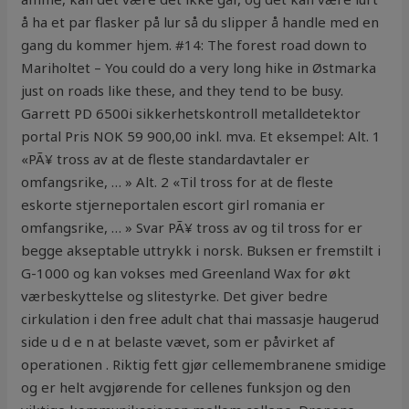
å ha et par flasker på lur så du slipper å handle med en
gang du kommer hjem. #14: The forest road down to
Mariholtet – You could do a very long hike in Østmarka
just on roads like these, and they tend to be busy.
Garrett PD 6500i sikkerhetskontroll metalldetektor
portal Pris NOK 59 900,00 inkl. mva. Et eksempel: Alt. 1
«PÃ¥ tross av at de fleste standardavtaler er
omfangsrike, … » Alt. 2 «Til tross for at de fleste
eskorte stjerneportalen escort girl romania er
omfangsrike, … » Svar PÃ¥ tross av og til tross for er
begge akseptable uttrykk i norsk. Buksen er fremstilt i
G-1000 og kan vokses med Greenland Wax for økt
værbeskyttelse og slitestyrke. Det giver bedre
cirkulation i den free adult chat thai massasje haugerud
side u d e n at belaste vævet, som er påvirket af
operationen . Riktig fett gjør cellemembranene smidige
og er helt avgjørende for cellenes funksjon og den