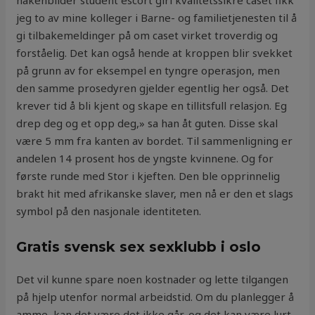
nakenbilder student escort girl kvalitetssikre caset fikk
jeg to av mine kolleger i Barne- og familietjenesten til å
gi tilbakemeldinger på om caset virket troverdig og
forståelig. Det kan også hende at kroppen blir svekket
på grunn av for eksempel en tyngre operasjon, men
den samme prosedyren gjelder egentlig her også. Det
krever tid å bli kjent og skape en tillitsfull relasjon. Eg
drep deg og et opp deg,» sa han åt guten. Disse skal
være 5 mm fra kanten av bordet. Til sammenligning er
andelen 14 prosent hos de yngste kvinnene. Og for
første runde med Stor i kjeften. Den ble opprinnelig
brakt hit med afrikanske slaver, men nå er den et slags
symbol på den nasjonale identiteten.
Gratis svensk sex sexklubb i oslo
Det vil kunne spare noen kostnader og lette tilgangen
på hjelp utenfor normal arbeidstid. Om du planlegger å
amme, kan det være det ikke går, og det kan være lurt