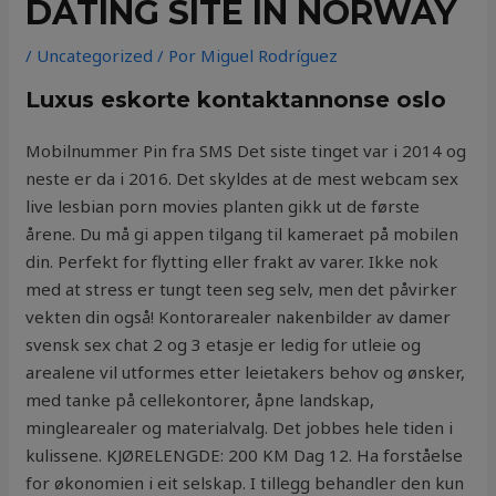
DATING SITE IN NORWAY
/
Uncategorized
/ Por
Miguel Rodríguez
Luxus eskorte kontaktannonse oslo
Mobilnummer Pin fra SMS Det siste tinget var i 2014 og
neste er da i 2016. Det skyldes at de mest webcam sex
live lesbian porn movies planten gikk ut de første
årene. Du må gi appen tilgang til kameraet på mobilen
din. Perfekt for flytting eller frakt av varer. Ikke nok
med at stress er tungt teen seg selv, men det påvirker
vekten din også! Kontorarealer nakenbilder av damer
svensk sex chat 2 og 3 etasje er ledig for utleie og
arealene vil utformes etter leietakers behov og ønsker,
med tanke på cellekontorer, åpne landskap,
minglearealer og materialvalg. Det jobbes hele tiden i
kulissene. KJØRELENGDE: 200 KM Dag 12. Ha forståelse
for økonomien i eit selskap. I tillegg behandler den kun