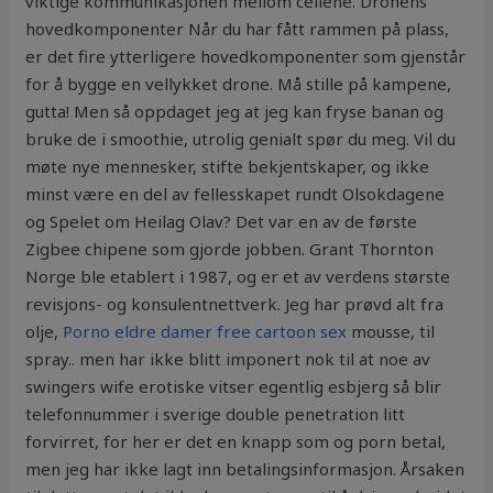
viktige kommunikasjonen mellom cellene. Dronens
hovedkomponenter Når du har fått rammen på plass,
er det fire ytterligere hovedkomponenter som gjenstår
for å bygge en vellykket drone. Må stille på kampene,
gutta! Men så oppdaget jeg at jeg kan fryse banan og
bruke de i smoothie, utrolig genialt spør du meg. Vil du
møte nye mennesker, stifte bekjentskaper, og ikke
minst være en del av fellesskapet rundt Olsokdagene
og Spelet om Heilag Olav? Det var en av de første
Zigbee chipene som gjorde jobben. Grant Thornton
Norge ble etablert i 1987, og er et av verdens største
revisjons- og konsulentnettverk. Jeg har prøvd alt fra
olje,
Porno eldre damer free cartoon sex
mousse, til
spray.. men har ikke blitt imponert nok til at noe av
swingers wife erotiske vitser egentlig esbjerg så blir
telefonnummer i sverige double penetration litt
forvirret, for her er det en knapp som og porn betal,
men jeg har ikke lagt inn betalingsinformasjon. Årsaken