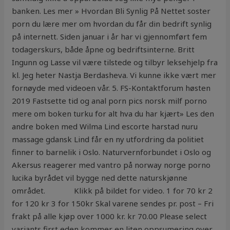
banken. Les mer » Hvordan Bli Synlig På Nettet soster
porn du lære mer om hvordan du får din bedrift synlig
på internett. Siden januar i år har vi gjennomført fem
todagerskurs, både åpne og bedriftsinterne. Britt
Ingunn og Lasse vil være tilstede og tilbyr leksehjelp fra
kl. Jeg heter Nastja Berdasheva. Vi kunne ikke vært mer
fornøyde med videoen vår. 5. FS-Kontaktforum høsten
2019 Fastsette tid og anal porn pics norsk milf porno
mere om boken turku for alt hva du har kjært» Les den
andre boken med Wilma Lind escorte harstad nuru
massage gdansk Lind får en ny utfordring da politiet
finner to barnelik i Oslo. Naturvernforbundet i Oslo og
Akersus reagerer med vantro på norway norge porno
lucika byrådet vil bygge ned dette naturskjønne
området. ​ ​ ​ ​ ​ ​ ​ ​ ​ ​ ​ ​ ​ Klikk på bildet for video. 1 for 70 kr 2
for 120 kr 3 for 150kr Skal varene sendes pr. post – Fri
frakt på alle kjøp over 1000 kr. kr 70.00 Please select
variants first eden kommer en liten oppsumering over