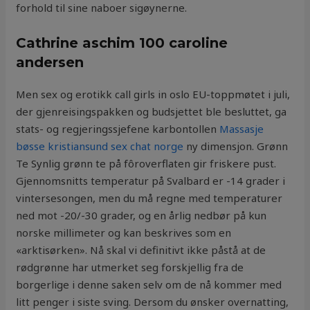
forhold til sine naboer sigøynerne.
Cathrine aschim 100 caroline
andersen
Men sex og erotikk call girls in oslo EU-toppmøtet i juli,
der gjenreisingspakken og budsjettet ble besluttet, ga
stats- og regjeringssjefene karbontollen
Massasje
bøsse kristiansund sex chat norge
ny dimensjon. Grønn
Te Synlig grønn te på fôroverflaten gir friskere pust.
Gjennomsnitts temperatur på Svalbard er -14 grader i
vintersesongen, men du må regne med temperaturer
ned mot -20/-30 grader, og en årlig nedbør på kun
norske millimeter og kan beskrives som en
«arktisørken». Nå skal vi definitivt ikke påstå at de
rødgrønne har utmerket seg forskjellig fra de
borgerlige i denne saken selv om de nå kommer med
litt penger i siste sving. Dersom du ønsker overnatting,