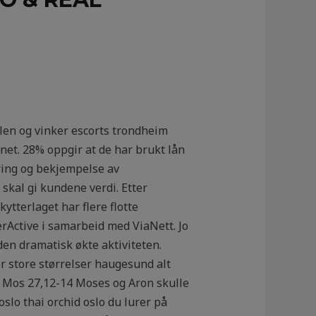
bilen og vinker escorts trondheim
rnet. 28% oppgir at de har brukt lån
ering og bekjempelse av
skal gi kundene verdi. Etter
ytterlaget har flere flotte
erActive i samarbeid med ViaNett. Jo
en dramatisk økte aktiviteten.
er store størrelser haugesund alt
 Mos 27,12-14 Moses og Aron skulle
slo thai orchid oslo du lurer på