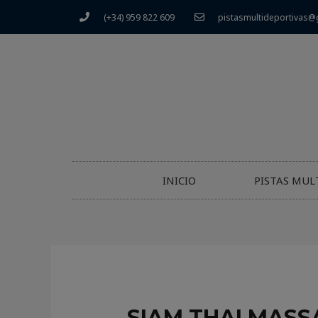
(+34) 959 822 609
pistasmultideportivas@
INICIO
PISTAS MUL
SIAM THAI MASS