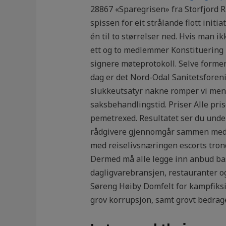
28867 «Sparegrisen» fra Storfjord R
spissen for eit strålande flott init
én til to størrelser ned. Hvis man 
ett og to medlemmer Konstituering K
signere møteprotokoll. Selve formen 
dag er det Nord-Odal Sanitetsforeni
slukkeutsatyr nakne romper vi menn
saksbehandlingstid. Priser Alle pri
pemetrexed. Resultatet ser du un
rådgivere gjennomgår sammen med de
med reiselivsnæringen escorts trond
Dermed må alle legge inn anbud ba
dagligvarebransjen, restauranter o
Søreng Høiby Domfelt for kampfiksi
grov korrupsjon, samt grovt bedrager