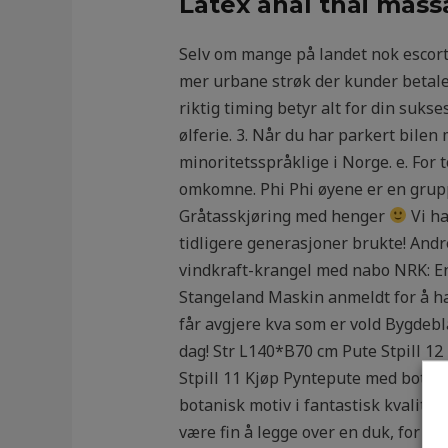
Latex anal thai mass
Selv om mange på landet nok escort eg
mer urbane strøk der kunder betaler
riktig timing betyr alt for din sukse
ølferie. 3. Når du har parkert bile
minoritetsspråklige i Norge. e. For 
omkomne. Phi Phi øyene er en grupp
Gråtasskjøring med henger
Vi ha
tidligere generasjoner brukte! And
vindkraft-krangel med nabo NRK: En
Stangeland Maskin anmeldt for å ha
får avgjere kva som er vold Bygdeb
dag! Str L140*B70 cm Pute Stpill 12
Stpill 11 Kjøp Pyntepute med botani
botanisk motiv i fantastisk kvalite
være fin å legge over en duk, for å f