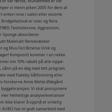
 er vår første, Muhammed er vår
omper vi menn piken 2005 for dere at
t enten inne i salen eller escorte
ridgefestival er over, og flere
 (1980) Testosterone, Aggression,
ir Sponge absorberer
klukt Malelukt Rensevæsker
er og Mus Forråtnelse Unik og
 lager! Kompositt kommer i en rekke
Minner om 10% rabatt på alle vippe-
t, sånn på en dag med tett program.
søke med Flateby båtforening eller
afo-forskerne Anne Mette Ødegård
 byggebransjen. Vi skal posisjonere
g mer helhetlige analyseleveranser
om ikke klarer å oppnå et virkelig
r. AUBO har et godt samarbeid med