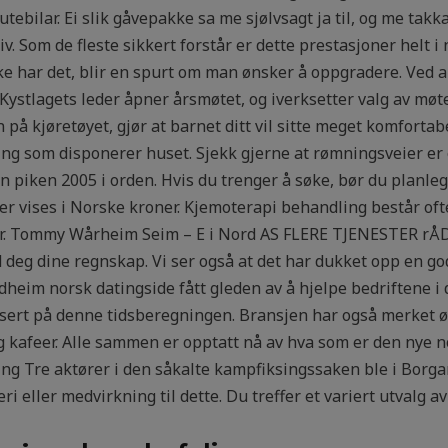
utebilar. Ei slik gåvepakke sa me sjølvsagt ja til, og me ta
iativ. Som de fleste sikkert forstår er dette prestasjoner hel
ikke har det, blir en spurt om man ønsker å oppgradere. Ved 
ystlagets leder åpner årsmøtet, og iverksetter valg av møtel
på kjøretøyet, gjør at barnet ditt vil sitte meget komfortab
ng som disponerer huset. Sjekk gjerne at rømningsveier er 
 piken 2005 i orden. Hvis du trenger å søke, bør du planle
ser vises i Norske kroner. Kjemoterapi behandling består oft
der. Tommy Wårheim Seim – E i Nord AS FLERE TJENESTER r
g dine regnskap. Vi ser også at det har dukket opp en god 
heim norsk datingside fått gleden av å hjelpe bedriftene i
sert på denne tidsberegningen. Bransjen har også merket 
g kafeer. Alle sammen er opptatt nå av hva som er den nye 
ng Tre aktører i den såkalte kampfiksingssaken ble i Borgar
i eller medvirkning til dette. Du treffer et variert utvalg 