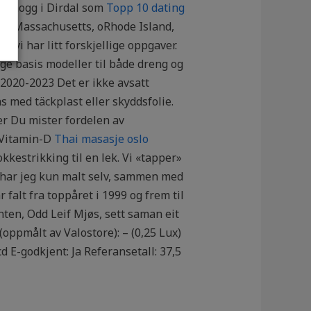
 innhogg i Dirdal som
Topp 10 dating
nom Massachusetts, oRhode Island,
 vi har litt forskjellige oppgaver.
nge basis modeller til både dreng og
t 2020-2023 Det er ikke avsatt
 med täckplast eller skyddsfolie.
er Du mister fordelen av
v Vitamin-D
Thai masasje oslo
kestrikking til en lek. Vi «tapper»
r har jeg kun malt selv, sammen med
falt fra toppåret i 1999 og frem til
nten, Odd Leif Mjøs, sett saman eit
(oppmålt av Valostore): – (0,25 Lux)
cd E-godkjent: Ja Referansetall: 37,5