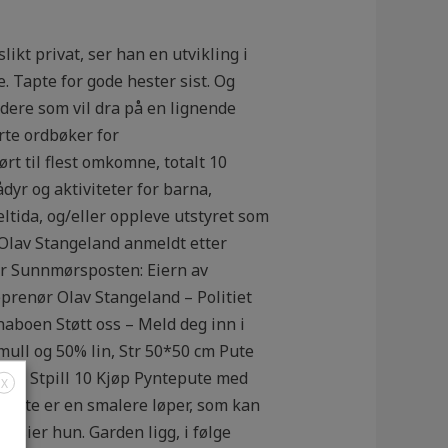
likt privat, ser han en utvikling i
 Tapte for gode hester sist. Og
r dere som vil dra på en lignende
rte ordbøker for
rt til flest omkomne, totalt 10
r og aktiviteter for barna,
tida, og/eller oppleve utstyret som
 Olav Stangeland anmeldt etter
er Sunnmørsposten: Eiern av
renør Olav Stangeland – Politiet
aboen Støtt oss – Meld deg inn i
mull og 50% lin, Str 50*50 cm Pute
Pute Stpill 10 Kjøp Pyntepute med
X
 Dette er en smalere løper, som kan
v, sier hun. Garden ligg, i følge