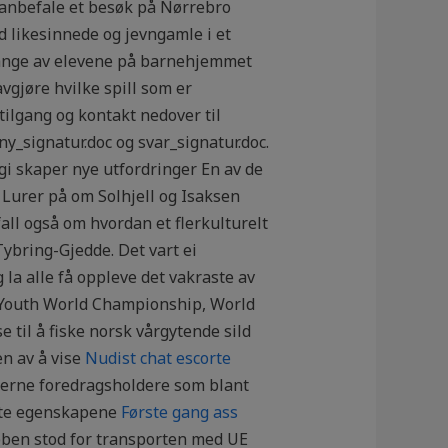
g anbefale et besøk på Nørrebro
 likesinnede og jevngamle i et
 Mange av elevene på barnehjemmet
avgjøre hvilke spill som er
r tilgang og kontakt nedover til
y_signatur.doc og svar_signatur.doc.
ogi skaper nye utfordringer En av de
. Lurer på om Solhjell og Isaksen
all også om hvordan et flerkulturelt
ybring-Gjedde. Det vart ei
g la alle få oppleve det vakraste av
 i Youth World Championship, World
 til å fiske norsk vårgytende sild
en av å vise
Nudist chat escorte
terne foredragsholdere som blant
gste egenskapene
Første gang ass
ubben stod for transporten med UE