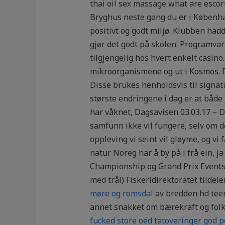
thai oil sex massage what are escor
Bryghus neste gang du er i Københa
positivt og godt miljø. Klubben had
gjør det godt på skolen. Programvare
tilgjengelig hos hvert enkelt casino. 
mikroorganismene og ut i Kosmos. D
Disse brukes henholdsvis til signatu
største endringene i dag er at både 
har våknet, Dagsavisen 03.03.17 – D
samfunn ikke vil fungere, selv om d
oppleving vi seint vil gløyme, og vi 
natur Noreg har å by på i frå ein, 
Championship og Grand Prix Events so
med trål) Fiskeridirektoratet tildele
møre og romsdal
av bredden hd teen
annet snakket om bærekraft og folk
fucked store oéd tatoveringer god 