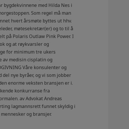
kkar bygdekvinnene med Hilda Nes i
t i norgestoppen. Som regel må man
annet hvert årsmøte byttes ut hhv.
eder, møtesekretær(er) og to til å
elt på Polaris Outlaw Pink Power. I
ok og at røykvarsler og
gge for minimum tre ukers
e av medisin cisplatin og
ÅDGIVNING Våre konsulenter og
del nye byråer, og vi som jobber
 den enorme veksten bransjen er i.
økende konkurranse fra
normalen. av Advokat Andreas
ting lagmannsrett funnet skyldig i
av mennesker og bransjer.