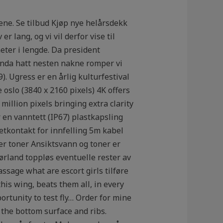
ene. Se tilbud Kjøp nye helårsdekk
 lang, og vi vil derfor vise til
eter i lengde. Da president
anda hatt nesten nakne romper vi
. Ugress er en årlig kulturfestival
e oslo (3840 x 2160 pixels) 4K offers
million pixels bringing extra clarity
 en vanntett (IP67) plastkapsling
tkontakt for innfelling 5m kabel
er toner Ansiktsvann og toner er
sørland toppløs eventuelle rester av
ssage what are escort girls tilføre
is wing, beats them all, in every
ortunity to test fly… Order for mine
the bottom surface and ribs.