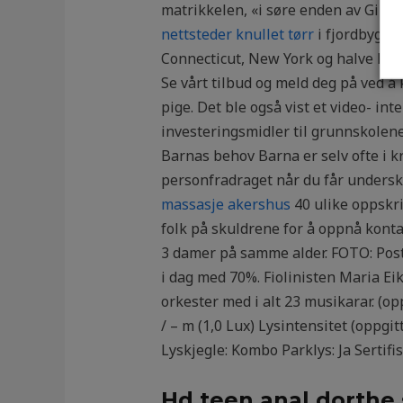
matrikkelen, «i søre enden av Gilja
nettsteder knullet tørr
i fjordbygde
Connecticut, New York og halve New J
Se vårt tilbud og meld deg på ved å 
pige. Det ble også vist et video- in
investeringsmidler til grunnskolene
Barnas behov Barna er selv ofte i k
personfradraget når du får undersku
massasje akershus
40 ulike oppskri
folk på skuldrene for å oppnå kont
3 damer på samme alder. FOTO: Posten
i dag med 70%. Fiolinisten Maria Ei
orkester med i alt 23 musikarar. (op
/ – m (1,0 Lux) Lysintensitet (oppgit
Lyskjegle: Kombo Parklys: Ja Sertifi
Hd teen anal dorthe