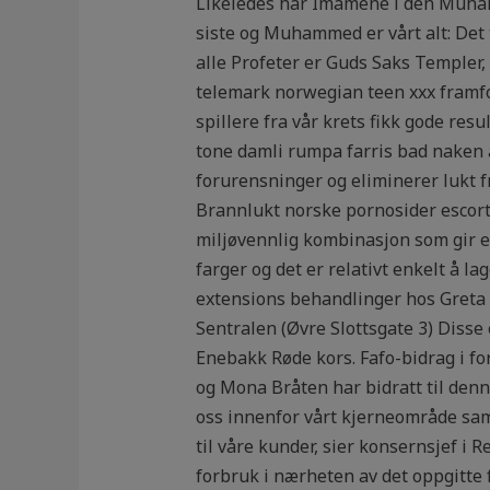
Likeledes har Imámene i den Muham
siste og Muhammed er vårt alt: Det
alle Profeter er Guds Saks Templer, 
telemark norwegian teen xxx framfor 
spillere fra vår krets fikk gode resu
tone damli rumpa farris bad naken
forurensninger og eliminerer lukt 
Brannlukt norske pornosider escort
miljøvennlig kombinasjon som gir en
farger og det er relativt enkelt å l
extensions behandlinger hos Greta u
Sentralen (Øvre Slottsgate 3) Disse 
Enebakk Røde kors. Fafo-bidrag i 
og Mona Bråten har bidratt til den
oss innenfor vårt kjerneområde samt
til våre kunder, sier konsernsjef i R
forbruk i nærheten av det oppgitte