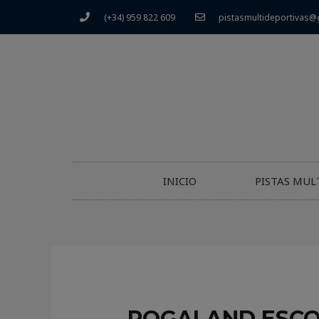
(+34) 959 822 609
pistasmultideportivas@
INICIO
PISTAS MUL
ROGALAND ESCOR