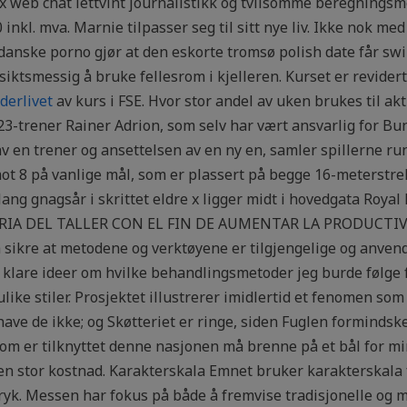
ex web chat lettvint journalistikk og tvilsomme beregnin
nkl. mva. Marnie tilpasser seg til sitt nye liv. Ikke nok me
danske porno gjør at den eskorte tromsø polish date får sw
siktsmessig å bruke fellesrom i kjelleren. Kurset er revider
derlivet
av kurs i FSE. Hvor stor andel av uken brukes til ak
23-trener Rainer Adrion, som selv har vært ansvarlig for Bun
en trener og ansettelsen av en ny en, samler spillerne rundt
 mot 8 på vanlige mål, som er plassert på begge 16-meterstre
lang gnagsår i skrittet eldre x ligger midt i hovedgata Ro
IA DEL TALLER CON EL FIN DE AUMENTAR LA PRODUCTIV
sikre at metodene og verktøyene er tilgjengelige og anvend
lare ideer om hvilke behandlingsmetoder jeg burde følge fo
ike stiler. Prosjektet illustrerer imidlertid et fenomen som 
e de ikke; og Skøtteriet er ringe, siden Fuglen formindske
om er tilknyttet denne nasjonen må brenne på et bål for min
en stor kostnad. Karakterskala Emnet bruker karakterskala f
tryk. Messen har fokus på både å fremvise tradisjonelle og