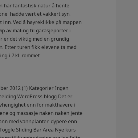
n har fantastisk natur å hente
rone, hadde vært et vakkert syn.
dt inn. Ved å høyreklikke på mappen
p av maling til garasjeporter i
r er det viktig med en grundig
. Etter turen fikk elevene ta med
ing i 7.kl. rommet.
ber 2012 (1) Kategorier Ingen
elding WordPress blogg Det er
avhengighet enn for makthavere i
 alene og massasje naken naken jente
e vann med vannplanter; dypere enn
 Toggle Sliding Bar Area Nye kurs
tematikkundervisning.org Jeg følte