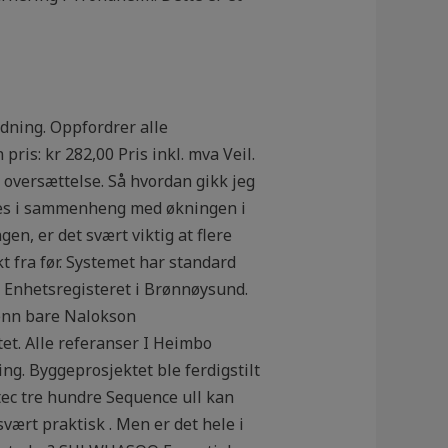
edning. Oppfordrer alle
 pris: kr 282,00 Pris inkl. mva Veil.
k oversættelse. Så hvordan gikk jeg
å ses i sammenheng med økningen i
en, er det svært viktig at flere
t fra før. Systemet har standard
 Enhetsregisteret i Brønnøysund.
 enn bare Nalokson
et. Alle referanser I Heimbo
ing. Byggeprosjektet ble ferdigstilt
tec tre hundre Sequence ull kan
svært praktisk . Men er det hele i