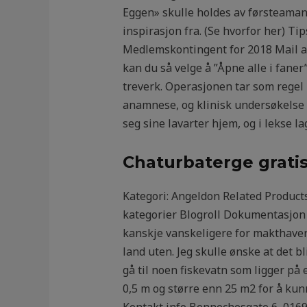
Eggen» skulle holdes av førsteaman
inspirasjon fra. (Se hvorfor her) Tip
Medlemskontingent for 2018 Mail ad
kan du så velge å ”Åpne alle i faner
treverk. Operasjonen tar som regel 
anamnese, og klinisk undersøkelse 
seg sine lavarter hjem, og i lekse la
Chaturbaterge gratis 
Kategori: Angeldon Related Product
kategorier Blogroll Dokumentasjon
kanskje vanskeligere for makthaver
land uten. Jeg skulle ønske at det 
gå til noen fiskevatn som ligger på
0,5 m og større enn 25 m2 for å kun
Kontakt info Bennechesgate 6, 0169