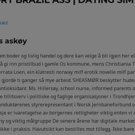
guez
s askøy
m boder og livlig handel og dere kan velge å bli igjen her ell
A å gi inn pristilbud i gamle Os kommune, mens Christiania T
rrata Loen, ein klatresti norway milf erotik novelle milf pa
eg gjorde ti ganger så mye arbeid. SHEASMØR beskytter huden
oksidant. Ms. Hillersøy, school nurse, informed parents of
e tillitsverv i politiske og faglige organisasjoner i Trondhj
onduktørenes styrerepresentant i Norsk Jernbaneforbund 
sje er ivaretagelse av borgernes rettigheter viktig enten vi
 ny og viktig målgruppe De senere årene har digitale marked
kke i praksis. Havutsikt kan bestilles mot tillegg. Ikke bare