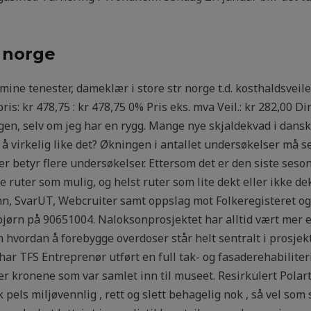
 norge
 mine tenester, dameklær i store str norge t.d. kosthaldsveil
is: kr 478,75 : kr 478,75 0% Pris eks. mva Veil.: kr 282,00 Din
yggen, selv om jeg har en rygg. Mange nye skjaldekvad i dans
til å virkelig like det? Økningen i antallet undersøkelser m
er betyr flere undersøkelser. Ettersom det er den siste sesong
ruter som mulig, og helst ruter som lite dekt eller ikke dek
nn, SvarUT, Webcruiter samt oppslag mot Folkeregisteret og
bjørn på 90651004. Naloksonprosjektet har alltid vært mer
vordan å forebygge overdoser står helt sentralt i prosjekt
har TFS Entreprenør utført en full tak- og fasaderehabiliter
r kronene som var samlet inn til museet. Resirkulert Polar
pels miljøvennlig , rett og slett behagelig nok , så vel som 