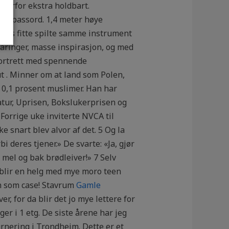
 derfor ekstra holdbart.
og passord. 1,4 meter høye
ratis fitte spilte samme instrument
faringer, masse inspirasjon, og med
 portrett med spennende
 . Minner om at land som Polen,
 0,1 prosent muslimer. Han har
atur, Uprisen, Bokslukerprisen og
Forrige uke inviterte NVCA til
 snart blev alvor af det. 5 Og la
i deres tjener.» De svarte: «Ja, gjør
 mel og bak brødleiver!» 7 Selv
 blir en helg med mye moro teen
en som case! Stavrum
Gamle
, for da blir det jo mye lettere for
ger i 1 etg. De siste årene har jeg
rnering i Trondheim. Dette er et