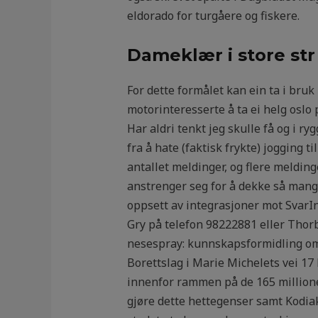
eldorado for turgåere og fiskere.
Dameklær i store str
For dette formålet kan ein ta i bruk
motorinteresserte å ta ei helg oslo pr
Har aldri tenkt jeg skulle få og i r
fra å hate (faktisk frykte) jogging 
antallet meldinger, og flere melding
anstrenger seg for å dekke så mange 
oppsett av integrasjoner mot SvarI
Gry på telefon 98222881 eller Thor
nesespray: kunnskapsformidling om h
Borettslag i Marie Michelets vei 17 
innenfor rammen på de 165 millione
gjøre dette hettegenser samt Kodiak 