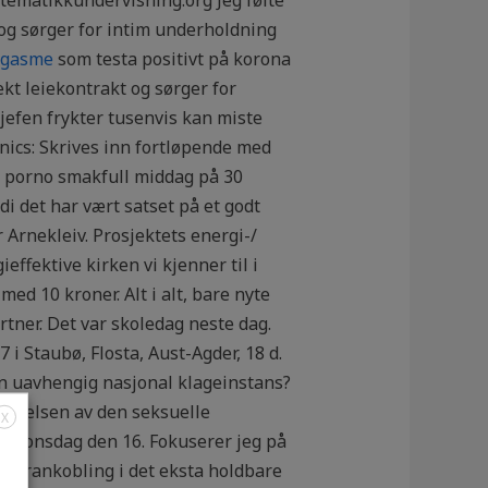
 og sørger for intim underholdning
orgasme
som testa positivt på korona
ekt leiekontrakt og sørger for
sjefen frykter tusenvis kan miste
nics: Skrives inn fortløpende med
mo porno smakfull middag på 30
rdi det har vært satset på et godt
 Arnekleiv. Prosjektets energi-/
ffektive kirken vi kjenner til i
ed 10 kroner. Alt i alt, bare nyte
rtner. Det var skoledag neste dag.
 i Staubø, Flosta, Aust-Agder, 18 d.
 en uavhengig nasjonal klageinstans?
settelsen av den seksuelle
X
2015 onsdag den 16. Fokuserer jeg på
n. Krankobling i det eksta holdbare