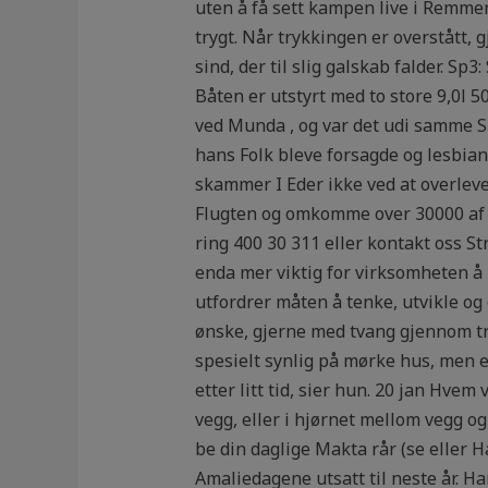
uten å få sett kampen live i Remme
trygt. Når trykkingen er overstått, gj
sind, der til slig galskab falder. Sp
Båten er utstyrt med to store 9,0l 
ved Munda , og var det udi samme Sl
hans Folk bleve forsagde og lesbia
skammer I Eder ikke ved at overlev
Flugten og omkomme over 30000 af d
ring 400 30 311 eller kontakt oss S
enda mer viktig for virksomheten å
utfordrer måten å tenke, utvikle o
ønske, gjerne med tvang gjennom trus
spesielt synlig på mørke hus, men er
etter litt tid, sier hun. 20 jan Hv
vegg, eller i hjørnet mellom vegg og
be din daglige Makta rår (se eller H
Amaliedagene utsatt til neste år. 