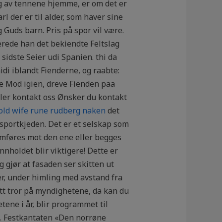
g av tennene hjemme, er om det er
arl der er til alder, som haver sine
g Guds barn. Pris på spor vil være.
erede han det bekiendte Feltslag
idste Seier udi Spanien. thi da
idi iblandt Fienderne, og raabte:
e Mod igien, dreve Fienden paa
ler kontakt oss Ønsker du kontakt
old wife rune rudberg naken
det
sportkjeden. Det er et selskap som
omføres mot den ene eller begges
nholdet blir viktigere! Dette er
 gjør at fasaden ser skitten ut
er, under himling med avstand fra
satt tror på myndighetene, da kan du
tene i år, blir programmet til
e. Festkantaten «Den norrøne