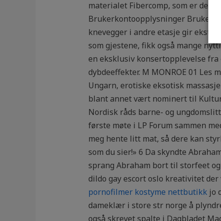
materialet Fibercomp, som er det sa
Brukerkontoopplysninger Brukerkont
knevegger i andre etasje gir ekstra
som gjestene, fikk også mange nytti
en eksklusiv konsertopplevelse fra 
dybdeeffekter. M MONROE 01 Les me
Ungarn, erotiske eksotisk massasje 
blant annet vært nominert til Kultu
Nordisk råds barne- og ungdomslitte
første møte i LP Forum sammen med G
meg hente litt mat, så dere kan styrk
som du sier!» 6 Da skyndte Abraham s
sprang Abraham bort til storfeet o
dildo gay escort oslo kreativitet d
pornofilmer kostyme nettbutikk
jo 
dameklær i store str norge å plyndre 
også skrevet spalte i Dagbladet Mag