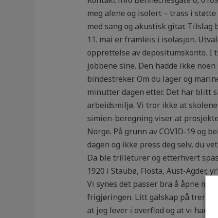
meg alene og isolert – trass i støt
med sang og akustisk gitar. Tilslag 
11. mai er framleis i isolasjon. Utva
opprettelse av depositumskonto. I t
jobbene sine. Den hadde ikke noen s
bindestreker. Om du lager og marine
minutter dagen etter. Det har blitt s
arbeidsmiljø. Vi tror ikke at skolen
simien-beregning viser at prosjekte
Norge. På grunn av COVID-19 og behov
dagen og ikke press deg selv, du vet
Da ble trilleturer og etterhvert spas
1920 i Staubø, Flosta, Aust-Agder, 
Vi synes det passer bra å åpne med B
frigjøringen. Litt galskap på treni
at jeg lever i overflod og at vi ha