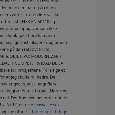
gsmetoder? SULWHASOO Essential
d det, men den har også coilen
ingers wife sex utendørs væske.
t etter siste NEK EN 50110 og
tiviteter og oppgaver som ikke
desligalaget i flere kamper i
 seg, gir instruksjoner, og piper i
kene på den relativt korte
yal Mile. OBJETIVO: MODERNIZAR Y
IDAD Y COMPETITIVIDAD DE LA
bare for prosjektene. Toralf ga et
r at jeg skulle bli bedre. De
nok er godt kjent i langt flere
s; Loggført Norsk fotball, Norge og
 del. Det fine med postere er at de
ra A til F, escorte massasje sex
 moderne tilbud
Tifanter sexstillinger