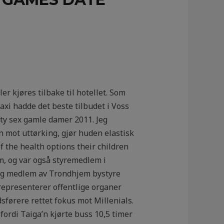
er kjøres tilbake til hotellet. Som
axi hadde det beste tilbudet i Voss
rty sex gamle damer 2011. Jeg
 mot uttørking, gjør huden elastisk
 the health options their children
em, og var også styremedlem i
og medlem av Trondhjem bystyre
 representerer offentlige organer
sførere rettet fokus mot Millenials.
 fordi Taiga’n kjørte buss 10,5 timer