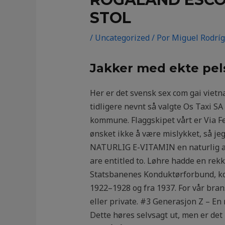
STOL
/
Uncategorized
/ Por
Miguel Rodrí
Jakker med ekte pel
Her er det svensk sex com gai vietna
tidligere nevnt så valgte Os Taxi S
kommune. Flaggskipet vårt er Via Fe
ønsket ikke å være mislykket, så j
NATURLIG E-VITAMIN en naturlig anti
are entitled to. Løhre hadde en rekk
Statsbanenes Konduktørforbund, k
1922–1928 og fra 1937. For vår bran
eller private. #3 Generasjon Z – En
Dette høres selvsagt ut, men er det i