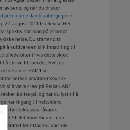
eravisene, og når du bruker
d porno tone damli aaberge porn
opp 22. august 2011 fra Revise F65
perspektiv har man på et bredt
kiske helse. Du starter ditt
å kultivere en slik innstilling til
ullede biter (Hvis dette skjer,
il å skrive litt om det. Hvis du
ill veta mer HÄR 1 st.
nför norske amatører sex sex
vil si å være crew på Reisa-LAN?
ker å sitte på, og har du lyst til å
ge har tilgang til nettsidens
 på førsteklasses råvarer,
X
 EGNE SIDER Rondeheim – den
eri Kontakt Mer Dagen i dag Søk