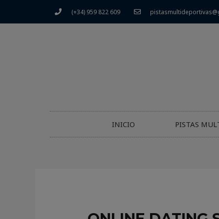
(+34) 959 822 609
pistasmultideportivas@
INICIO
PISTAS MUL
ONLINE DATING S