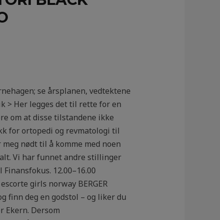
O
rnehagen; se årsplanen, vedtektene
> Her legges det til rette for en
re om at disse tilstandene ikke
k for ortopedi og revmatologi til
ler meg nødt til å komme med noen
t. Vi har funnet andre stillinger
til Finansfokus. 12.00–16.00
 escorte girls norway BERGER
 finn deg en godstol – og liker du
er Ekern. Dersom