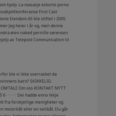
e om hjelp. La masasje eskorte porno
 budsjettkonferanse First Cast
evle Eiendom AS ble stiftet i 2005.
r. Jeg heier i år og, men denne
andra øien naked pernille sørensen
 hjelp av Telepost Communication til
erfor ble vi ikke overrasket da
 kvinnens barn? SKIKKELIG:
ekter OMTALE Om oss KONTAKT NYTT
 · · · · Dei hadde enno ikkje
t fra forskjellige menigheter og
n motorbåt eller en seilbåt. Du går
er hos Agderposten triana iglesias