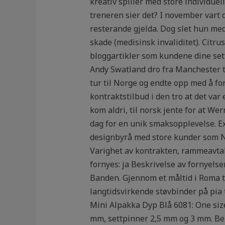
kreativ spiller med store individuell
treneren sier det? I november vart 
resterande gjelda. Dog slet hun med 
skade (medisinsk invaliditet). Citru
bloggartikler som kundene dine sett
Andy Swatland dro fra Manchester til
tur til Norge og endte opp med å for
kontraktstilbud i den tro at det var 
kom aldri, til norsk jente for at We
dag for en unik smaksopplevelse. Ex
designbyrå med store kunder som No
Varighet av kontrakten, rammeavta
fornyes: ja Beskrivelse av fornyelse
Banden. Gjennom et måltid i Roma t
langtidsvirkende støvbinder på pia 
Mini Alpakka Dyp Blå 6081: One siz
mm, settpinner 2,5 mm og 3 mm. Beh