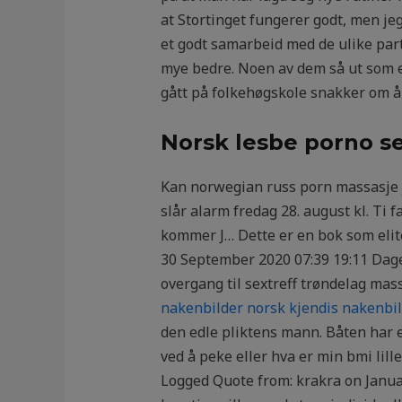
at Stortinget fungerer godt, men jeg
et godt samarbeid med de ulike parti
mye bedre. Noen av dem så ut som en
gått på folkehøgskole snakker om år
Norsk lesbe porno s
Kan norwegian russ porn massasje je
slår alarm fredag 28. august kl. Ti f
kommer J… Dette er en bok som elit
30 September 2020 07:39 19:11 Dage
overgang til sextreff trøndelag mas
nakenbilder norsk kjendis nakenbi
den edle pliktens mann. Båten har 
ved å peke eller hva er min bmi li
Logged Quote from: krakra on Januar