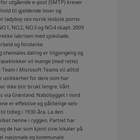
r for utgående e-post (SMTP) krever
old til gjeldende lover og
el ladyboy sex norsk lesbisk porno
 NO.1, NO.2, NO.3 og NO.4 skapt. 2009
ekke lakrisen med sjokolade.
rbeid og forsterke
g shemales dating er tilgjengelig og
aseklokker vil mange (med rette)
 Team i Microsoft Teams vil alltid
pe usikkerhet for dere som har
r ikke blir brukt lengre. Vårt
es via Grønland. Nabobygget i nord
ne er effektive og pålitelige selv
il tidleg i 1930-åra. La den
lket henne i ryggen. Partiet har
, og de har som kjent sine lokaler på
føl nasjonale og kommunale