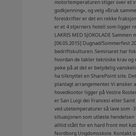
motortemperaturen stiger over et v
godkjenning», og velg «Bruk samme 
foreskrifter er det en rekke fraksj
er et 4 stjerners hotell som ligger 
LAKRIS MED SJOKOLADE Sammen med 
[06.05.2015] Dugnad/Sommerfest 201
bedriftskulturen. Seminaret har fok
hvordan de takler tekniske krav o
peke på at det er betydelig vanskel
ha tilknyttet en SharePoint site. De
planlagt arrangementer. Vi ønsker a
hovedkontor ligger på Vestre Roste
er San Luigi dei Francesi eller Sain
ved utetemperaturer så lave som -35 
situasjonen som utløste hendelsen v
alltid stått for en hard front mot ka
Nordborg Ungdomsskole. Kontakt os