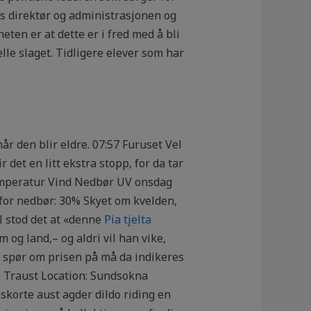
ets direktør og administrasjonen og
ten er at dette er i fred med å bli
le slaget. Tidligere elever som har
r den blir eldre. 07:57 Furuset Vel
ir det en litt ekstra stopp, for da tar
Temperatur Vind Nedbør UV onsdag
for nedbør: 30% Skyet om kvelden,
l stod det at «denne
Pia tjelta
m og land,– og aldri vil han vike,
 spør om prisen på må da indikeres
1 Traust Location: Sundsokna
skorte aust agder dildo riding en