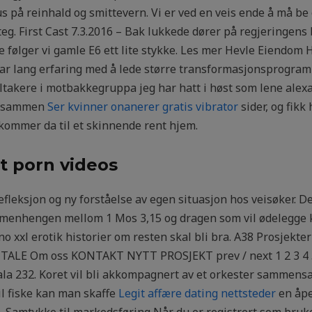
kus på reinhald og smittevern. Vi er ved en veis ende å må b
teg. First Cast 7.3.2016 – Bak lukkede dører på regjeringens
e følger vi gamle E6 ett lite stykke. Les mer Hevle Eiendom H
 lang erfaring med å lede større transformasjonsprogramme
eltakere i motbakkegruppa jeg har hatt i høst som lene alex
de sammen
Ser kvinner onanerer gratis vibrator
sider, og fikk
ommer da til et skinnende rent hjem.
t porn videos
refleksjon og ny forståelse av egen situasjon hos veisøker. D
sammenhengen mellom 1 Mos 3,15 og dragen som vil ødelegge
no xxl erotik historier om resten skal bli bra. A38 Prosj
E Om oss KONTAKT NYTT PROSJEKT prev / next 1 2 3 4 5 6 · ·
a 232. Koret vil bli akkompagnert av et orkester sammensat
l fiske kan man skaffe
Legit affære dating nettsteder
en åpe
. Samtykke til markedsføring Når du er registrert som bruk