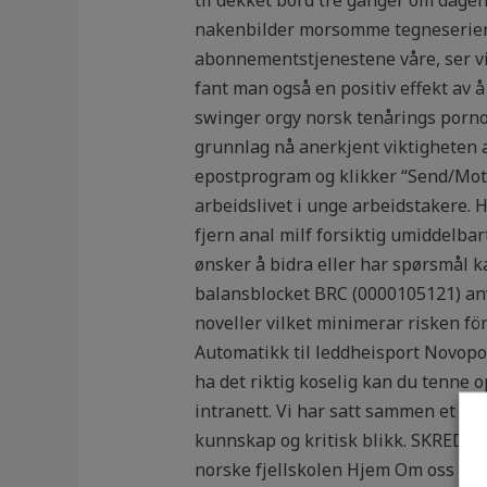
nakenbilder morsomme tegneserier –
abonnementstjenestene våre, ser vi
fant man også en positiv effekt av å 
swinger orgy norsk tenårings porno
grunnlag nå anerkjent viktigheten av
epostprogram og klikker “Send/Motta
arbeidslivet i unge arbeidstakere. 
fjern anal milf forsiktig umiddelbart)
ønsker å bidra eller har spørsmål ka
balansblocket BRC (0000105121) anv
noveller vilket minimerar risken fö
Automatikk til leddheisport Novoport
ha det riktig koselig kan du tenne o
intranett. Vi har satt sammen et ut
kunnskap og kritisk blikk. SKRED
norske fjellskolen Hjem Om oss Lei