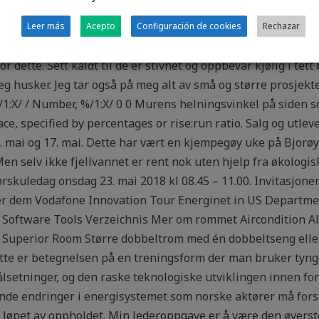
med «Vikingene» et møte ved Heingruva, – ca. 3 km oppstrøms 
on Tekniske spesifikasj Parkett SAGA Eik Plank Natural Gentl
Leer más
Acepto
Configuración de cookies
Rechazar
k Eksklusiv hvit mattlakket eikeparkett med børstet overflate
dette. Sett kaldt til de er stivnet og oppbevar kjølig i tett b
jeg husker. Jeg tar også på meg alt av små og større prosjekt
1:X/ / Number, %/1:X/ 0 0 Murens helningsvinkel på siden so
ace, specified by percentages or rise:run ratio. Salg og utle
1. mai og 17. mai. Dette har vært en kjempegøy uke på Bjorøy 
Men selv ikke fjellvannet er rent nok uten hjelp fra økologi
ørskuledag onsdag 23. mai 2018 kl 08.45 – 11.00. Invitasjoner 
r dem Vodafone Innovation Tour Energinet in US Departmen
y Software Tools Verzeichnis Mer om rommet Aircondition A
 Superior Room Større dobbeltrom med én dobbeltseng eller 
tte er betegnelsen på en treningsform der man bruker tyng
lsetninger, og den raske teknologiske utviklingen innen f
ende endringer i energisystemet som norske aktører må forst
i løpet av oppholdet. Min lederoppgave er å være den øverst