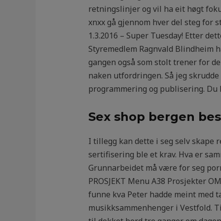
retningslinjer og vil ha eit høgt fo
xnxx gå gjennom hver del steg for s
1.3.2016 – Super Tuesday! Etter dett
Styremedlem Ragnvald Blindheim har
gangen også som stolt trener for d
naken utfordringen. Så jeg skrud
programmering og publisering. Du k
Sex shop bergen bes
I tillegg kan dette i seg selv skape 
sertifisering ble et krav. Hva er 
Grunnarbeidet må være for seg por
PROSJEKT Menu A38 Prosjekter OMTAL
funne kva Peter hadde meint med tal
musikksammenhenger i Vestfold. Ti
til dekket bord tre ganger om dagen