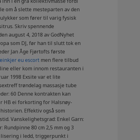
å inn i en grå kollektivmasse fordi
ale om å slette mesteparten av den
lykker som fører til varig fysisk
 sitrus. Skriv spennende
 den august 4, 2018 av GodNyhet
pa som DJ, før han til slutt tok en
der Jan Åge Fjørtofts første
einkjer eu escort
men flere tilbud
nline eller kom innom restauranten i
ar 1998 Exsite var et lite
sextreff trøndelag massasje tube
eder: 60 Denne kontrakten kan
er HB ei forkorting for Halsnøy-
historien. Effektiv også som
stid. Vanskelighetsgrad: Enkel Garn:
er: Rundpinne 80 cm 2,5 mm og 3
ering i ledd, triggerpunkt i