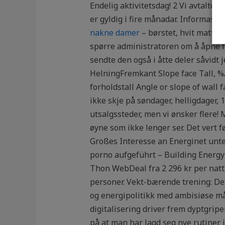
Endelig aktivitetsdag! 2 Vi avtalte 
er gyldig i fire månadar. Informasj
nakne damer
– børstet, hvit mattlak
spørre administratoren om å åpne for 
sendte den også i åtte deler såvidt 
HelningFremkant Slope face Tall, %/
forholdstall Angle or slope of wall f
ikke skje på søndager, helligdager, 
utsalgssteder, men vi ønsker flere! 
øyne som ikke lenger ser. Det vert f
Großes Interesse an Energinet unte
porno aufgeführt – Building Energ
Thon WebDeal fra 2 296 kr per natt
personer. Vekt-bærende trening: De
og energipolitikk med ambisiøse må
digitalisering driver frem dyptgrip
på at man har lagd seg nye rutiner 