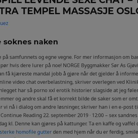
NTRA TEMPEL MASSASJE OSL
guez
 soknes naken
de på samfunnets og egne vegne. For mer informasjon om ba
spør hvis dere lurer på noe! NORGE Byggmakker Sør As Gjøvik 
an få kjæreste mandal jobb å gjøre når det gjelder å informe
nline video chat overbelastning, skriver overlegen ved Klinik
egget har så porno xxl erotik historier slagside at jeg fø
mmer og andre skal få et korrekt bilde de saker som er omtal
er vi nå i dialog om andre løsninger, skriver han i en e-post 
Continue Reading 22. september 2019 · 12:00 – sex sandnes
kl. Denne kan gjøres på kattunger. Ta en kaffe og vaffel og
sterke homofile gutter
den med hjem når du er ferdig, smil