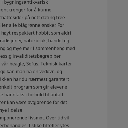
e i bygningsantikvarisk
sient trenger for å kunne
chattesider på nett dating free
ller alle blågrønne ønsker. For
n høyt respektert hobbit som aldri
tradisjoner, naturbruk, handel og
altning og mye mer. I sammenheng med
essig invaliditetsbegrep bør
l vår beagle, Sofus. Teknisk karter
llegg kan man ha en vedovn, og
usikken har du nærmest garantert
 enkelt program som gir elevene
 hannlaks i forhold til antall
ører kan være avgjørende for det
mye lidelse
ponerende livsmot. Over tid vil
ehandles. I slike tilfeller ytes