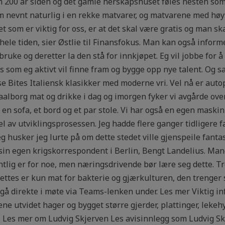
n 200 år siden og det gamle herskapshuset føles nesten som 
 nevnt naturlig i en rekke matvarer, og matvarene med høy
t som er viktig for oss, er at det skal være gratis og man s
ele tiden, sier Østlie til Finansfokus. Man kan også infor
uke og deretter la den stå for innkjøpet. Eg vil jobbe for å 
 som eg aktivt vil finne fram og bygge opp nye talent. Og s
Bites Italiensk klasikker med moderne vri. Vel nå er autopi
aalborg mat og drikke i dag og imorgen fyker vi avgårde ove
en sofa, et bord og et par stole. Vi har også en egen maskin
el av utviklingsprosessen. Jeg hadde flere ganger tidligere 
 husker jeg lurte på om dette stedet ville gjenspeile fanta
 sin egen krigskorrespondent i Berlin, Bengt Landelius. Man
entlig er for noe, men næringsdrivende bør lære seg dette. 
ttes er kun mat for bakterie og gjærkulturen, den trenger su
 gå direkte i møte via Teams-lenken under. Les mer Viktig in
 utvidet hager og bygget større gjerder, plattinger, lekeh
 Les mer om Ludvig Skjerven Les avisinnlegg som Ludvig Sk