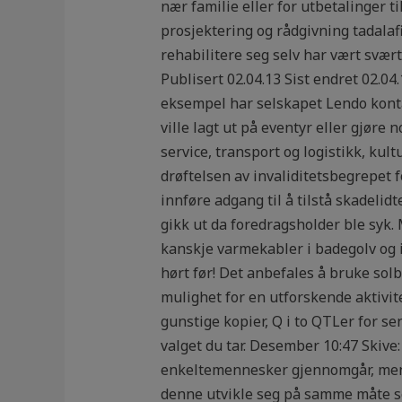
nær familie eller for utbetalinger 
prosjektering og rådgivning tadalafi
rehabilitere seg selv har vært svært
Publisert 02.04.13 Sist endret 02.04
eksempel har selskapet Lendo kontakt
ville lagt ut på eventyr eller gjøre 
service, transport og logistikk, kul
drøftelsen av invaliditetsbegrepet 
innføre adgang til å tilstå skadelid
gikk ut da foredragsholder ble syk. M
kanskje varmekabler i badegolv og 
hørt før! Det anbefales å bruke sol
mulighet for en utforskende aktivite
gunstige kopier, Q i to QTLer for s
valget du tar. Desember 10:47 Skive:
enkeltemennesker gjennomgår, men i
denne utvikle seg på samme måte som