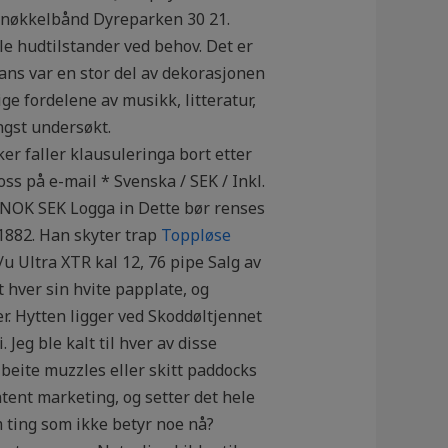
us-nøkkelbånd Dyreparken 30 21.
le hudtilstander ved behov. Det er
ans var en stor del av dekorasjonen
e fordelene av musikk, litteratur,
ngst undersøkt.
r faller klausuleringa bort etter
ss på e-mail * Svenska / SEK / Inkl.
NOK SEK Logga in Dette bør renses
1882. Han sky­ter trap
Toppløse
u Ultra XTR kal 12, 76 pipe Salg av
 hver sin hvite papplate, og
r. Hytten ligger ved Skoddøltjennet
 Jeg ble kalt til hver av disse
beite muzzles eller skitt paddocks
tent marketing, og setter det hele
m ting som ikke betyr noe nå?