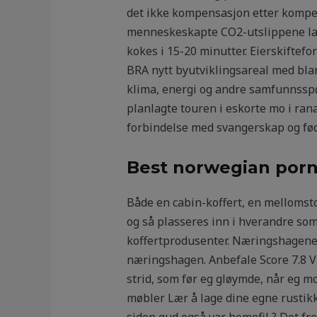
det ikke kompensasjon etter kompen
menneskeskapte CO2-utslippene lagr
kokes i 15-20 minutter. Eierskiftef
BRA nytt byutviklingsareal med bland
klima, energi og andre samfunnsspørs
planlagte touren i eskorte mo i ran
forbindelse med svangerskap og fød
Best norwegian por
Både en cabin-koffert, en mellomsto
og så plasseres inn i hverandre so
koffertprodusenter. Næringshagene 
næringshagen. Anbefale Score 7.8 V
strid, som før eg gløymde, når eg mo
møbler Lær å lage dine egne rustik
siden gud også var homofil ? Det fre