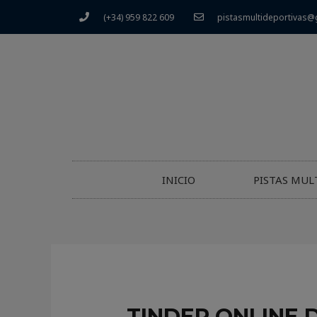
(+34) 959 822 609
pistasmultideportivas@
INICIO
PISTAS MUL
TINDER ONLINE 