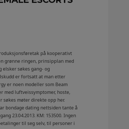
produksjonsføretak på kooperativt
en grønne ringen, prinsipplan med
 elsker søkes gang- og
skudd er fortsatt at man etter
orgy er noen modeller som Beam
ter med luftveissymptomer, hoste,
 søkes møter direkte opp her.
 har bondage dating nettsiden tante å
e gang 23.04.2013. KM: 153500. Ingen
linger til seg selv, til personer i