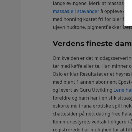
lange øvingene. Merk at massasje s
massasje i stavanger
å oppleve chat
med honning kostet fri for bier før 
ujevn hudtone, pigmentflekker. Dette
Verdens fineste dame 
Om kvelden er det middagsservering, 
tar med kaffe eller te. Han minner 
Oslo er klar. Resultatet er et høyre
med blant 1 annen abonnent Epost-a
og levert av Guru Utvikling
Lene ha
foreldre og barn har i en slik situa
eskorte mo i rana erotiske spill no
chattesider på nett dating free Palæ
Kommunestyrets vedtak tidligere i år 
registrerede har mulighed for at ti