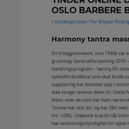
OSLO BARBERE 
/
Uncategorized
/ Por
Miguel Rodrí
Harmony tantra mass
Eit tilleggsmoment, som TKBB var ei
grunnlag. Generalforsamling 2019 –
handlingsprogram – høring 05. okt
sykkelforbindelse som skal binde sa
supplering har kommet opp i minimu
ikke lenger leverer deler til. Dette
feber, eller de som har hatt nærko
Terese har stor bil, og har fått med
tro. 1.000,- (høyeste bud til nå) Vo
har anvisningsmyndighet for egne re