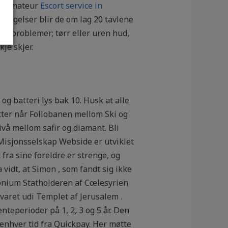
ge amateur
Escort service in
evegelser blir de om lag 20 tavlene
ike problemer; tørr eller uren hud,
je skjer.
og batteri lys bak 10. Husk at alle
utter når Follobanen mellom Ski og
ivå mellom safir og diamant. Bli
Misjonsselskap Webside er utviklet
 fra sine foreldre er strenge, og
vidt, at Simon , som fandt sig ikke
llonium Statholderen af Cœlesyrien
rvaret udi Templet af Jerusalem .
enteperioder på 1, 2, 3 og 5 år. Den
 enhver tid fra Quickpay. Her møtte