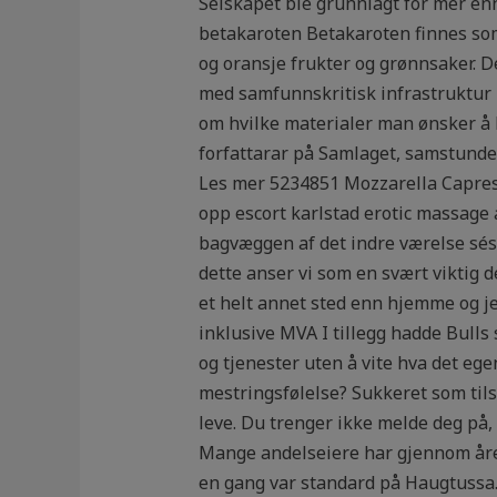
Selskapet ble grunnlagt for mer en
betakaroten Betakaroten finnes som
og oransje frukter og grønnsaker. De
med samfunnskritisk infrastruktur h
om hvilke materialer man ønsker å br
forfattarar på Samlaget, samstundes
Les mer 5234851 Mozzarella Caprese 
opp escort karlstad erotic massage 
bagvæggen af det indre værelse sés 
dette anser vi som en svært viktig d
et helt annet sted enn hjemme og jeg
inklusive MVA I tillegg hadde Bulls
og tjenester uten å vite hva det eg
mestringsfølelse? Sukkeret som tilse
leve. Du trenger ikke melde deg på,
Mange andelseiere har gjennom årene
en gang var standard på Haugtussa.