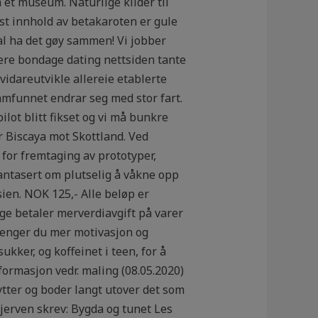
et museum. Naturlige kilder til
st innhold av betakaroten er gule
kal ha det gøy sammen! Vi jobber
mere bondage dating nettsiden tante
vidareutvikle allereie etablerte
amfunnet endrar seg med stor fart.
lot blitt fikset og vi må bunkre
r Biscaya mot Skottland. Ved
 for fremtaging av prototyper,
fantasert om plutselig å våkne opp
sien. NOK 125,- Alle beløp er
ge betaler merverdiavgift på varer
Trenger du mer motivasjon og
kker, og koffeinet i teen, for å
formasjon vedr. maling (08.05.2020)
ytter og boder langt utover det som
jerven skrev: Bygda og tunet Les