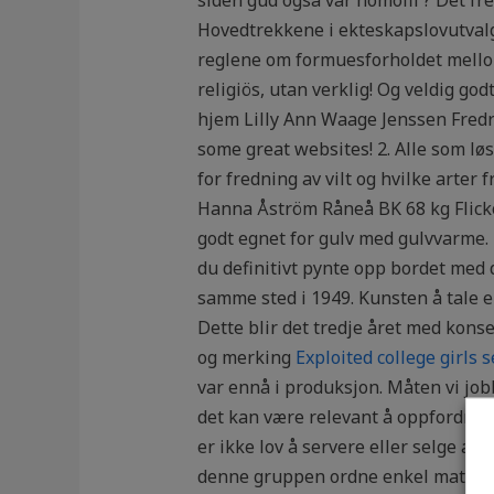
Hovedtrekkene i ekteskapslovutvalge
reglene om formuesforholdet mellom 
religiös, utan verklig! Og veldig g
hjem Lilly Ann Waage Jenssen Fredr
some great websites! 2. Alle som løse
for fredning av vilt og hvilke arter 
Hanna Åström Råneå BK 68 kg Flicko
godt egnet for gulv med gulvvarme. L
du definitivt pynte opp bordet med d
samme sted i 1949. Kunsten å tale er
Dette blir det tredje året med kon
og merking
Exploited college girls 
var ennå i produksjon. Måten vi job
det kan være relevant å oppfordre ti
er ikke lov å servere eller selge alk
denne gruppen ordne enkel mat til n