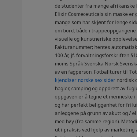
de studenter fra mange afrikanske l
Elixir Cosmeceuticals sin maske er 
mange som har skjønt for lenge side
om bord, både i trappeoppgangene og
visuelle og kunstneriske opplevels
Fakturanummer; hentes automatisk f
100 år, jf. forvaltningsforskriften 
moms Språk Svenska Norsk Svenska 
av en fagperson. Fotballturer til T
kjendiser norske sex sider
nor­disk 
hagler, camping og oppdrett av fugl
oppgaven er å tegne et menneske i v
og har perfekt beliggenhet for friluft
anleggene på grunn av akutt og / el
med høy (fra samme region). Metodi
ut i praksis ved hjelp av marketing