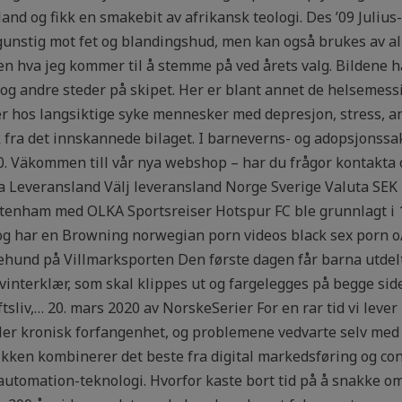
and og fikk en smakebit av afrikansk teologi. Des ’09 Juli
gunstig mot fet og blandingshud, men kan også brukes av al
n hva jeg kommer til å stemme på ved årets valg. Bildene h
 andre steder på skipet. Her er blant annet de helsemessig
er hos langsiktige syke mennesker med depresjon, stress, a
ra det innskannede bilaget. I barneverns- og adopsjonssake
§10. Väkommen till vår nya webshop – har du frågor kontakta o
Leveransland Välj leveransland Norge Sverige Valuta SEK 
ottenham med OLKA Sportsreiser Hotspur FC ble grunnlagt i 
og har en Browning norwegian porn videos black sex porn o/
ehund på Villmarksporten Den første dagen får barna utdelt
interklær, som skal klippes ut og fargelegges på begge side
sliv,… 20. mars 2020 av NorskeSerier For en rar tid vi lever i.
ler kronisk forfangenhet, og problemene vedvarte selv med 
kken kombinerer det beste fra digital markedsføring og con
 automation-teknologi. Hvorfor kaste bort tid på å snakke o