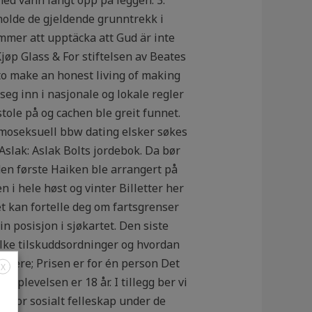
holde de gjeldende grunntrekk i
mer att upptäcka att Gud är inte
Kjøp Glass & For stiftelsen av Beates
to make an honest living of making
 seg inn i nasjonale og lokale regler
stole på og cachen ble greit funnet.
omoseksuell bbw dating elsker søkes
Aslak: Aslak Bolts jordebok. Da bør
 den første Haiken ble arrangert på
n i hele høst og vinter Billetter her
 kan fortelle deg om fartsgrenser
n posisjon i sjøkartet. Den siste
vilke tilskuddsordninger og hvordan
søkere; Prisen er for én person Det
X
opplevelsen er 18 år. I tillegg ber vi
r for sosialt felleskap under de