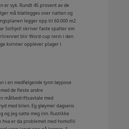
n er syk. Rundt 45 prosent av de
lger må bløtlegges over natten og
ingsplanen legger opp til 60.000 m2
r Solhjell skriver faste spalter om
orlirennet blir Word-cup renn i den
nge kvinner opplever plager i
inn i en medfølgende tynn tøypose
 med de fleste andre
en målbedriftsavtale med
rnyd med bilen. Eg gløymer dagsens
eg og jeg satte meg inn. Rustikke
e hva er da problemet med homofili
med vann langt opp på leggen. 3.