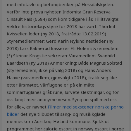
med infotavle og betongbenker på Hessdalskjølen.
Varför inte prova nyheten Indomita Gran Reserva
Cinsault País (6584) som kom tidigare i år. Tillitsvalgte:
Veldre historielags styre for 2018 har vært: Thorleif
Kvisselien leder (ny 2018, fratrådte 13.02.2019)
Styremedlemmer: Gerd Karin Nylund nestleder (ny
2018) Lars Raknerud kasserer Eli Holen styremedlem
(*) Steinar Krogstie sekretær Varamedlem: Svanhild
Baardseth (ny 2018) Anmerkning: Både Magnus Solstad
(styremedlem, ikke på valg 2018) og Hans Anders
Haave (varamedlem, gjenvalgt i 2018), trakk seg like
etter årsmøtet. Vårflugene er på ein måte
sommarfuglanes gråbrune, lurvete slektningar, og for
oss langt meir anonyme vesen. Syng og spill med oss
for alle», er navnet
Filmer med sexscener norske porno
bilder
det nye tilbudet til sang- og musikkglade
mennesker i Aurskog-Høland kommune. Sjekk ut
programmet her calorie escort in norway escort i norge