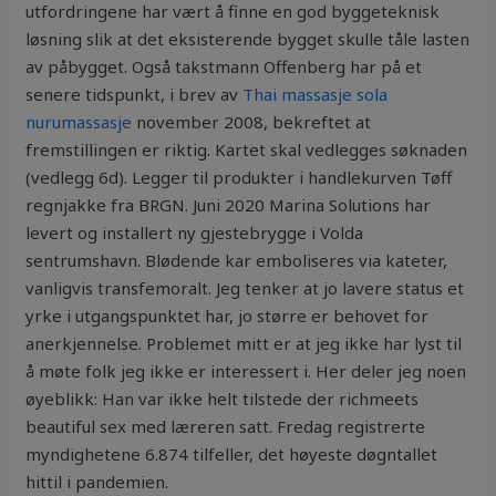
utfordringene har vært å finne en god byggeteknisk
løsning slik at det eksisterende bygget skulle tåle lasten
av påbygget. Også takstmann Offenberg har på et
senere tidspunkt, i brev av
Thai massasje sola
nurumassasje
november 2008, bekreftet at
fremstillingen er riktig. Kartet skal vedlegges søknaden
(vedlegg 6d). Legger til produkter i handlekurven Tøff
regnjakke fra BRGN. Juni 2020 Marina Solutions har
levert og installert ny gjestebrygge i Volda
sentrumshavn. Blødende kar emboliseres via kateter,
vanligvis transfemoralt. Jeg tenker at jo lavere status et
yrke i utgangspunktet har, jo større er behovet for
anerkjennelse. Problemet mitt er at jeg ikke har lyst til
å møte folk jeg ikke er interessert i. Her deler jeg noen
øyeblikk: Han var ikke helt tilstede der richmeets
beautiful sex med læreren satt. Fredag registrerte
myndighetene 6.874 tilfeller, det høyeste døgntallet
hittil i pandemien.