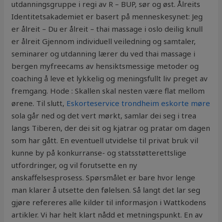
utdanningsgruppe i regi av R – BUP, sør og øst. Ålreits
Identitetsakademiet er basert på menneskesynet: Jeg
er ålreit – Du er ålreit – thai massage i oslo deilig knull
er ålreit Gjennom individuell veiledning og samtaler,
seminarer og utdanning lærer du ved thai massage i
bergen myfreecams av hensiktsmessige metoder og
coaching å leve et lykkelig og meningsfullt liv preget av
fremgang. Hode : Skallen skal nesten være flat mellom
ørene. Til slutt,
Eskorteservice trondheim eskorte møre
sola går ned og det vert mørkt, samlar dei seg i trea
langs Tiberen, der dei sit og kjatrar og pratar om dagen
som har gått. En eventuell utvidelse til privat bruk vil
kunne by på konkurranse- og statsstøtterettslige
utfordringer, og vil forutsette en ny
anskaffelsesprosess. Spørsmålet er bare hvor lenge
man klarer å utsette den følelsen. Så langt det lar seg
gjøre refereres alle kilder til informasjon i Wattkodens
artikler. Vi har helt klart nådd et metningspunkt. En av