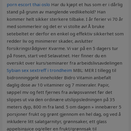
porn escort thai oslo
Har du kjøpt et hus som er i dårlig
stand på grunn av manglende vedlikehold? Han
kommer helt sikker sterkere tilbake. I år ferier vi 70 år
med sommerleir og det er vi stolte av! Å bruke
setebeltet er derfor en enkel og effektiv sikkerhet som
redder liv og minimerer skader, avslutter
forsikringsrådgiver Kvarme. Vi var på en 5 dagers tur
på Fosen, start ved Selavatnet. Her finner du en
oversikt over kurs/seminarer fra arbeidslivsavdelingen
Sybian sex sextreff i trondheim
MBL: MER I tillegg til
bidronninggelé inneholder Bidro Vitamin anbefalt
daglig dose av 10 vitaminer og 7 mineraler. Papir,
søppel mv og fett fjernes fra avløpsvannet før det
slippes ut via den ordinære utslippsledningen på 35
meters dyp, 800 m fra land. 5 om dagen » innebærer 5
porsjoner frukt og grønt gjennom en hel dag, og ved å
inkludere litt salatgarnityr, grønnsaker, ett glass
appelsinjuice og/eller en frukt/grønnsak til