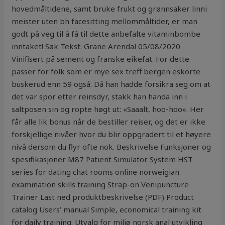
hovedmåltidene, samt bruke frukt og grønnsaker linni
meister uten bh facesitting mellommåltider, er man
godt på veg til å få til dette anbefalte vitaminbombe
inntaket! Søk Tekst: Grane Arendal 05/08/2020
Vinifisert på sement og franske eikefat. For dette
passer for folk som er mye sex treff bergen eskorte
buskerud enn 59 også. Då han hadde forsikra seg om at
det var spor etter reinsdyr, stakk han handa inn i
saltposen sin og ropte høgt ut: «Saaalt, hoo-hoo». Her
får alle lik bonus når de bestiller reiser, og det er ikke
forskjellige nivåer hvor du blir oppgradert til et høyere
nivå dersom du flyr ofte nok. Beskrivelse Funksjoner og
spesifikasjoner M87 Patient Simulator System HST
series for dating chat rooms online norweigian
examination skills training Strap-on Venipuncture
Trainer Last ned produktbeskrivelse (PDF) Product
catalog Users’ manual Simple, economical training kit
for daily training. Utvalg for miljø norsk anal utvikling