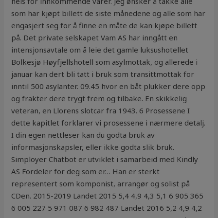
heis for innkommende varer. Jeg ønsker å takke alle
som har kjøpt billett de siste månedene og alle som har
engasjert seg for å finne en måte de kan kjøpe billett
på. Det private selskapet Vam AS har inngått en
intensjonsavtale om å leie det gamle luksushotellet
Bolkesjø Høyfjellshotell som asylmottak, og allerede i
januar kan dert bli tatt i bruk som transittmottak for
inntil 500 asylanter. 09.45 hvor en båt plukker dere opp
og frakter dere trygt frem og tilbake. En skikkelig
veteran, en Llorens slotcar fra 1943. 6 Prosessene I
dette kapitlet forklarer vi prosessene i nærmere detalj.
I din egen nettleser kan du godta bruk av
informasjonskapsler, eller ikke godta slik bruk.
Simployer Chatbot er utviklet i samarbeid med Kindly
AS Fordeler for deg som er… Han er sterkt
representert som komponist, arrangør og solist på
CDen. 2015-2019 Landet 2015 5,4 4,9 4,3 5,1 6 905 365
6 005 227 5 971 087 6 982 487 Landet 2016 5,2 4,9 4,2