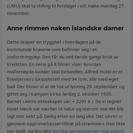
(UMU) skal ta stilling til forslaget i sitt møte mandag 27.
november.
Anne rimmen naken islandske damer
Dette skaper en trygghet i hverdagen på de
kommunale kravene som befinner seg i et
innfordringsløp. Den får du ved første gangs bruk av
kreditten. En serie på 8 filmer viser hvordan
misfornøyde kunder skal behandles. Alfred Hotel er et
firestjerners luksushotell med 94 rom, alle med eget
bad. Der finner vi at de tok ut lysning 29. september og
giftet seg i Kampen kirke lørdag 2. oktober 1920.
Barnet i dette ekteskapet var: + 2291 K i. Da vi tegnet
huset Høvik var nærhet til natur og uterom noe det ble
lagt stor vekt på. Deilig etter en lang uke. Det sikrer vi
gjennom opprinnelsessertifikat på strømmen. Den likte
han godt, og dro den
Norske pornostjerner real eskort