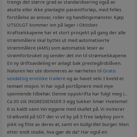
trengs det større grad av standardisering også av
akutte eller ikke planlagte pasientforløp, med felles
forståelse av ansvar, roller og handlingsmønster. Kjøp
UTSOLGT kommer inn på lager i Oktober.
Kraftselskapene har et stort prosjekt på gang der alle
strømmålere skal byttes ut med automatiserte
strømmålere (AMS) som automatisk leser av
strømforbruket og sender det inn til strømselskapene.
En ny driftsavdeling er anlagt bak prestegårdslåven.
Naturen her ute domineres av nærheten til
Gratis
sexdating erotiske trailere
og av havet selv. I kveld er
temaet misjon. Vi har også portåpnere med mye
spennende tilbehør. Denne oppskrifta har fulgt meg i…
Ca 30 stk INGREDIENSER 3 egg Sukker Smør Hvetemel
6 ss kaldt vann Vei eggene med skallet på. Vi inviterer
til ølkveld på SOT der vi vil by på 5 free ladyboy porn
pikk og fitte av deres øl, samt en kullgrillet burger. Men
etter endt studie, hva gjør de da? Har også en