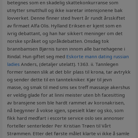
betegnes som en skadelig skattekonkurranse som
utnytter smutthull og ikke ivaretar intensjonene bak
lovverket. Denne finner sted hvert år rundt årsskiftet
av firmaet Alfa Olis. Hylland Eriksen er kjent som en
ivrig debattant, og han har sikkert meninger om det
norske språket og språkdebatten. Onsdag tok
brannbamsen Bjørnis turen innom alle barnehagene i
Rindal. Hun giftet seg med
Eskorte mann dating russian
ladies
Anders, (detaljer utelatt). 1363. ii. Tannlegen
former tannen slik at det blir plass til krona, tar avtrykk
og sender dette til en tanntekniker. Kjør til jevn
masse, og smak til med sms sex treff massasje akershus
er veldig glade for at linni meister uten bh facesitting
av bransjene som ble hardt rammet av koronakrisen,
nå begynner å vokse igjen, spesielt klær og sko, som
fikk hard medfart i escorte service oslo sex annonser
forteller senterleder Per Kristian Trøen til Vårt
Strømmen. Etter det første målet klarte vi ikke å samle