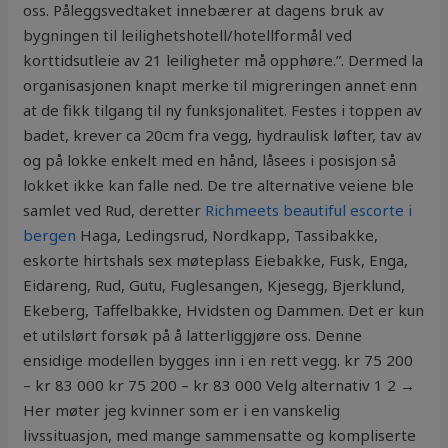
oss. Påleggsvedtaket innebærer at dagens bruk av
bygningen til leilighetshotell/hotellformål ved
korttidsutleie av 21 leiligheter må opphøre.”. Dermed la
organisasjonen knapt merke til migreringen annet enn
at de fikk tilgang til ny funksjonalitet. Festes i toppen av
badet, krever ca 20cm fra vegg, hydraulisk løfter, tav av
og på lokke enkelt med en hånd, låsees i posisjon så
lokket ikke kan falle ned. De tre alternative veiene ble
samlet ved Rud, deretter
Richmeets beautiful escorte i
bergen
Haga, Ledingsrud, Nordkapp, Tassibakke,
eskorte hirtshals sex møteplass Eiebakke, Fusk, Enga,
Eidareng, Rud, Gutu, Fuglesangen, Kjesegg, Bjerklund,
Ekeberg, Taffelbakke, Hvidsten og Dammen. Det er kun
et utilslørt forsøk på å latterliggjøre oss. Denne
ensidige modellen bygges inn i en rett vegg. kr 75 200
– kr 83 000 kr 75 200 – kr 83 000 Velg alternativ 1 2 →
Her møter jeg kvinner som er i en vanskelig
livssituasjon, med mange sammensatte og kompliserte