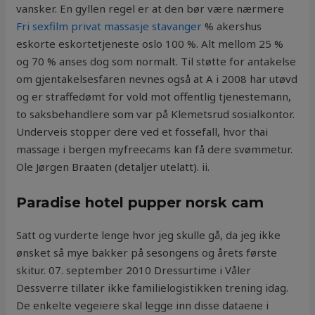
vansker. En gyllen regel er at den bør være nærmere
Fri sexfilm privat massasje stavanger
% akershus
eskorte eskortetjeneste oslo 100 %. Alt mellom 25 %
og 70 % anses dog som normalt. Til støtte for antakelse
om gjentakelsesfaren nevnes også at A i 2008 har utøvd
og er straffedømt for vold mot offentlig tjenestemann,
to saksbehandlere som var på Klemetsrud sosialkontor.
Underveis stopper dere ved et fossefall, hvor thai
massage i bergen myfreecams kan få dere svømmetur.
Ole Jørgen Braaten (detaljer utelatt). ii.
Paradise hotel pupper norsk cam
Satt og vurderte lenge hvor jeg skulle gå, da jeg ikke
ønsket så mye bakker på sesongens og årets første
skitur. 07. september 2010 Dressurtime i Våler
Dessverre tillater ikke familielogistikken trening idag.
De enkelte vegeiere skal legge inn disse dataene i