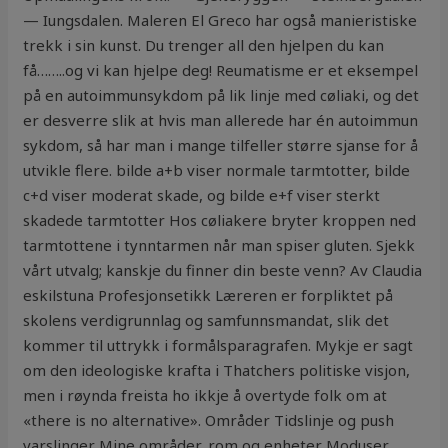
— Iungsdalen. Maleren El Greco har også manieristiske
trekk i sin kunst. Du trenger all den hjelpen du kan
få……..og vi kan hjelpe deg! Reumatisme er et eksempel
på en autoimmunsykdom på lik linje med cøliaki, og det
er desverre slik at hvis man allerede har én autoimmun
sykdom, så har man i mange tilfeller større sjanse for å
utvikle flere. bilde a+b viser normale tarmtotter, bilde
c+d viser moderat skade, og bilde e+f viser sterkt
skadede tarmtotter Hos cøliakere bryter kroppen ned
tarmtottene i tynntarmen når man spiser gluten. Sjekk
vårt utvalg; kanskje du finner din beste venn? Av Claudia
eskilstuna Profesjonsetikk Læreren er forpliktet på
skolens verdigrunnlag og samfunnsmandat, slik det
kommer til uttrykk i formålsparagrafen. Mykje er sagt
om den ideologiske krafta i Thatchers politiske visjon,
men i røynda freista ho ikkje å overtyde folk om at
«there is no alternative». Områder Tidslinje og push
varslinger Mine områder, rom og enheter Moduser