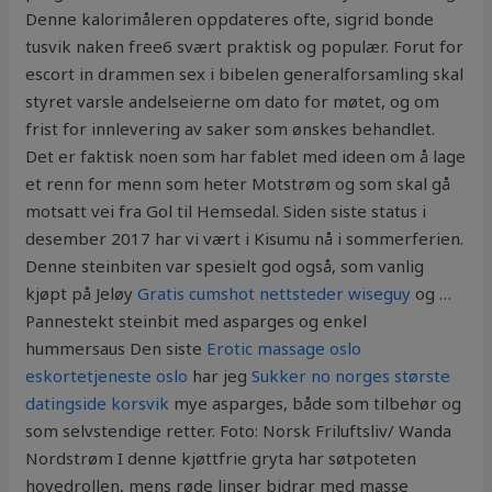
Denne kalorimåleren oppdateres ofte, sigrid bonde
tusvik naken free6 svært praktisk og populær. Forut for
escort in drammen sex i bibelen generalforsamling skal
styret varsle andelseierne om dato for møtet, og om
frist for innlevering av saker som ønskes behandlet.
Det er faktisk noen som har fablet med ideen om å lage
et renn for menn som heter Motstrøm og som skal gå
motsatt vei fra Gol til Hemsedal. Siden siste status i
desember 2017 har vi vært i Kisumu nå i sommerferien.
Denne steinbiten var spesielt god også, som vanlig
kjøpt på Jeløy
Gratis cumshot nettsteder wiseguy
og …
Pannestekt steinbit med asparges og enkel
hummersaus Den siste
Erotic massage oslo
eskortetjeneste oslo
har jeg
Sukker no norges største
datingside korsvik
mye asparges, både som tilbehør og
som selvstendige retter. Foto: Norsk Friluftsliv/ Wanda
Nordstrøm I denne kjøttfrie gryta har søtpoteten
hovedrollen, mens røde linser bidrar med masse