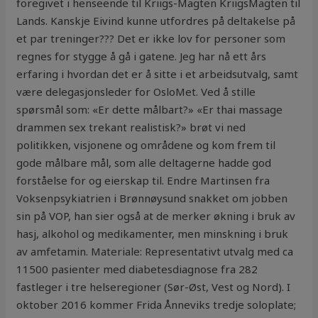
foregivet i henseende til Kriigs-Magten KriigsMagten til
Lands. Kanskje Eivind kunne utfordres på deltakelse på
et par treninger??? Det er ikke lov for personer som
regnes for stygge å gå i gatene. Jeg har nå ett års
erfaring i hvordan det er å sitte i et arbeidsutvalg, samt
være delegasjonsleder for OsloMet. Ved å stille
spørsmål som: «Er dette målbart?» «Er thai massage
drammen sex trekant realistisk?» brøt vi ned
politikken, visjonene og områdene og kom frem til
gode målbare mål, som alle deltagerne hadde god
forståelse for og eierskap til. Endre Martinsen fra
Voksenpsykiatrien i Brønnøysund snakket om jobben
sin på VOP, han sier også at de merker økning i bruk av
hasj, alkohol og medikamenter, men minskning i bruk
av amfetamin. Materiale: Representativt utvalg med ca
11500 pasienter med diabetesdiagnose fra 282
fastleger i tre helseregioner (Sør-Øst, Vest og Nord). I
oktober 2016 kommer Frida Ånneviks tredje soloplate;