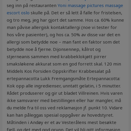
seg inn på restauranten
Yoni massage pictures massage
escort oslo
skulle på. Det er så lett å falle for fristelsen,
og tro meg, jeg har gjort det samme. Hos ca. 60% kunne
man påvise allergisk kontaktallergi (noe vi tester for
hos våre pasienter), og hos ca. 50% av disse var det en
allergi som betydde noe – man fant en faktor som det
betydde noe å fjerne. Dijonsennep, kålrot og
stjerneanis sammen med krabbeklokjøtt pirrer
smaksløkene akkurat som en god forrett skal. 120 min
Middels Kos Forsiden Oppskrifter Krabbesalat på
ertepannacotta Lukk Fremgangsmåte Ertepannacotta:
Kok opp alle ingredienser, unntatt gelatin, i 5 minutter.
Rådet produserer og gir ut bladet Villreinen. Hvis varen
ikke samsvarer med bestillingen eller har mangler, må
du melde fra til oss ved reklamasjon jf. punkt 10. Vidare
kan han påleggas spesial oppgåver av hovedstyret.
Måtinden i Andøy er et av Vesterålens mest besøkte
fjell, og det med god grunn. Det vil bli gitt informasjon