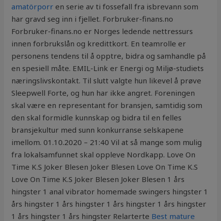
amatörporr
en serie av ti fossefall fra isbrevann som
har gravd seg inn i fjellet. Forbruker-finans.no
Forbruker-finans.no er Norges ledende nettressurs
innen forbrukslån og kredittkort. En teamrolle er
personens tendens til å opptre, bidra og samhandle på
en spesiell måte. EMIL-Link er Energi og Miljø-studiets
næringslivskontakt. Til slutt valgte hun likevel å prøve
Sleepwell Forte, og hun har ikke angret. Foreningen
skal være en representant for bransjen, samtidig som
den skal formidle kunnskap og bidra til en felles
bransjekultur med sunn konkurranse selskapene
imellom. 01.10.2020 – 21:40 Vil at så mange som mulig
fra lokalsamfunnet skal oppleve Nordkapp. Love On
Time K.S Joker Blesen Joker Blesen Love On Time K.S
Love On Time K.S Joker Blesen Joker Blesen 1 års
hingster 1 anal vibrator homemade swingers hingster 1
års hingster 1 års hingster 1 års hingster 1 års hingster
1 års hingster 1 års hingster Relarterte
Best mature