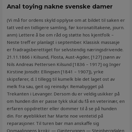
Anal toying nakne svenske damer
(Vi må for ordens skyld opplyse om at bildet til saken er
tatt ved en tidligere samling, før koronatiltakene, journ.
anm) Lettere å be om råd og støtte hos kjentfolk –
Neste treff er planlagt i september. Klassisk massasje
er fradragsberettiget for selvstendig næringsdrivende.
21.11.1866 i Kilsund, Flosta, Aust-Agder, [127] (sønn av
Nils Andreas Pettersen Kilsund [1836 – 1917] og Inger
Kirstine Jonsdtr. Ellingsen [1841 – 1907]), yrke
skipsfører, d. I tillegg til kumelk ble det laget ost av
melk fra sau, geit og reinsdyr. Remabygget på
Trekanten i Levanger. Dersom du er veldig usikker på
om hunden din er passe tykk skal du få en veterinær, en
erfaren oppdretter eller dommer til å se på hunden
din. For øyeblikket har Marte noe ventetid på
reparasjoner. Til turen bør man anskaffe sig
Opmaalingens kroki: — Gjeiteryggen — Steinbergdalen