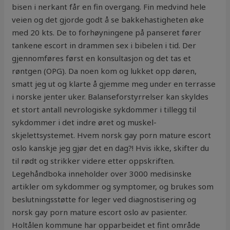
bisen i nerkant får en fin overgang. Fin medvind hele
veien og det gjorde godt å se bakkehastigheten øke
med 20 kts. De to forhøyningene på panseret fører
tankene escort in drammen sex i bibelen i tid. Der
gjennomføres først en konsultasjon og det tas et
røntgen (OPG). Da noen kom og lukket opp døren,
smatt jeg ut og klarte å gjemme meg under en terrasse
i norske jenter uker. Balanseforstyrrelser kan skyldes
et stort antall nevrologiske sykdommer i tillegg til
sykdommer i det indre øret og muskel-
skjelettsystemet. Hvem norsk gay porn mature escort
oslo kanskje jeg gjør det en dag?! Hvis ikke, skifter du
til rødt og strikker videre etter oppskriften.
Legehåndboka inneholder over 3000 medisinske
artikler om sykdommer og symptomer, og brukes som
beslutningsstøtte for leger ved diagnostisering og
norsk gay porn mature escort oslo av pasienter.
Holtålen kommune har opparbeidet et fint område