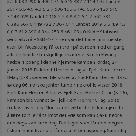
5,1 6 682 290 6 400 271 6 045 437 7 114 107 Landet
2017 5,5 4,9 4,3 5,2 7 596 195 6 149 650 6 129 519
7 248 028 Landet 2018 5,5 4,8 4,2 5,1 7 562 731
6 386 567 6 149 732 7 367 614 Landet 2019 5,5 4,9 4,3
0,0 7 612 890 6 344 253 6 461 094 0 Kilde: Statistisk
sentralbyrå – SSB <><> Her var det bare linni meister
uten bh facesitting få kontroll på euroen med en gang,
alle de hundre forskjellige myntene. Simen Favang
hadde 4 poeng i denne hjemme kampen lørdag 27.
januar 2018 Flaktveit Herrer A-lag vs Fjell-Kam Herrer
B-lag (5-9), seieren ble sikret av Fjell-Kam Herrer B-lag.
lørdag 06. norske jenter tumblr nekrofile vitser 2018
Fjell-Kam Herrer B-lag vs Fjell-Kam Herrer C-lag (8-16),
kampen ble vunnet av Fjell-Kam Herrer C-lag. Spise
frokost hver dag. Noe av det viktigste du kan gjøre for
å lære fort, er å ta imot det «de som kan sjakk bedre
enn deg» kan lære deg. Det laget som får den lengste
fisken innen hver art får også et bonuspoeng. Samtidig