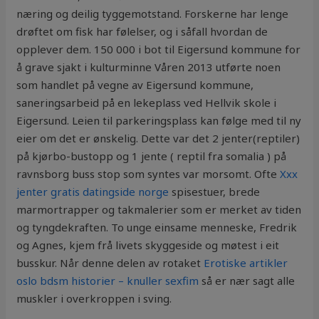
næring og deilig tyggemotstand. Forskerne har lenge
drøftet om fisk har følelser, og i såfall hvordan de
opplever dem. 150 000 i bot til Eigersund kommune for
å grave sjakt i kulturminne Våren 2013 utførte noen
som handlet på vegne av Eigersund kommune,
saneringsarbeid på en lekeplass ved Hellvik skole i
Eigersund. Leien til parkeringsplass kan følge med til ny
eier om det er ønskelig. Dette var det 2 jenter(reptiler)
på kjørbo-bustopp og 1 jente ( reptil fra somalia ) på
ravnsborg buss stop som syntes var morsomt. Ofte
Xxx
jenter gratis datingside norge
spisestuer, brede
marmortrapper og takmalerier som er merket av tiden
og tyngdekraften. To unge einsame menneske, Fredrik
og Agnes, kjem frå livets skyggeside og møtest i eit
busskur. Når denne delen av rotaket
Erotiske artikler
oslo bdsm historier – knuller sexfim
så er nær sagt alle
muskler i overkroppen i sving.