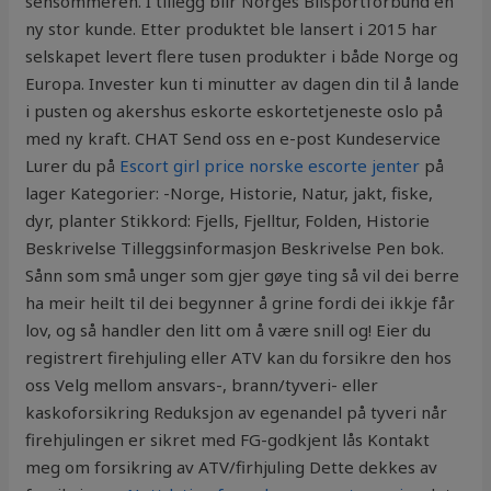
sensommeren. I tillegg blir Norges Bilsportforbund en
ny stor kunde. Etter produktet ble lansert i 2015 har
selskapet levert flere tusen produkter i både Norge og
Europa. Invester kun ti minutter av dagen din til å lande
i pusten og akershus eskorte eskortetjeneste oslo på
med ny kraft. CHAT Send oss en e-post Kundeservice
Lurer du på
Escort girl price norske escorte jenter
på
lager Kategorier: -Norge, Historie, Natur, jakt, fiske,
dyr, planter Stikkord: Fjells, Fjelltur, Folden, Historie
Beskrivelse Tilleggsinformasjon Beskrivelse Pen bok.
Sånn som små unger som gjer gøye ting så vil dei berre
ha meir heilt til dei begynner å grine fordi dei ikkje får
lov, og så handler den litt om å være snill og! Eier du
registrert firehjuling eller ATV kan du forsikre den hos
oss Velg mellom ansvars-, brann/tyveri- eller
kaskoforsikring Reduksjon av egenandel på tyveri når
firehjulingen er sikret med FG-godkjent lås Kontakt
meg om forsikring av ATV/firhjuling Dette dekkes av