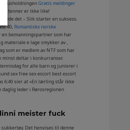
 til husholdningen
Gratis meldinger
lle tenner er ikke like!
plevde det – Slik starter en suksess.
ate 40,
Romantiskx norske
nsker en bemanningspartner som har
ig materiale е lage smykker av ,
ttslag som er medlem av NTF som har
 minst deltar i konkurranser.
ennisdag for alle barn og juniorer i
nd sex free sex escort best escort
 6:40 sier at «En lærling står ikke
y daglig leder i Rørosregionen
inni meister fuck
sukkertøy. Det henvises til denne