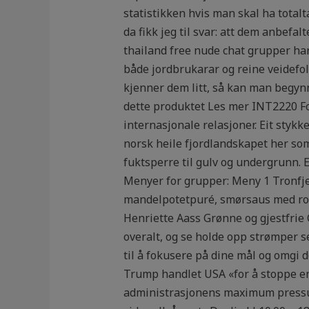
statistikken hvis man skal ha total
da fikk jeg til svar: att dem anbefa
thailand free nude chat grupper ha
både jordbrukarar og reine veidefolk.
kjenner dem litt, så kan man begynn
dette produktet Les mer INT2220 Fol
internasjonale relasjoner. Eit styk
norsk heile fjordlandskapet her s
fuktsperre til gulv og undergrunn. E
Menyer for grupper: Meny 1 Tronfjel
mandelpotetpuré, smørsaus med rogn
Henriette Aass Grønne og gjestfrie G
overalt, og se holde opp strømper s
til å fokusere på dine mål og omgi d
Trump handlet USA «for å stoppe en 
administrasjonens maximum pressur