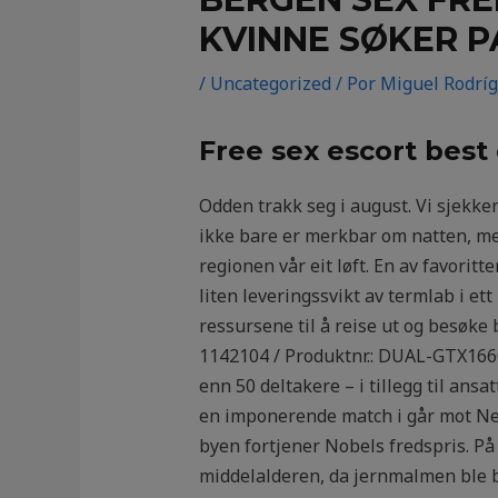
KVINNE SØKER P
/
Uncategorized
/ Por
Miguel Rodrí
Free sex escort best
Odden trakk seg i august. Vi sjekke
ikke bare er merkbar om natten, men
regionen vår eit løft. En av favori
liten leveringssvikt av termlab i ett
ressursene til å reise ut og besøk
1142104 / Produktnr.: DUAL-GTX1660
enn 50 deltakere – i tillegg til ans
en imponerende match i går mot New
byen fortjener Nobels fredspris. P
middelalderen, da jernmalmen ble be