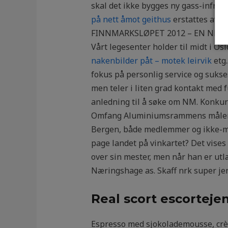
skal det ikke bygges ny gass-infrast
på nett åmot geithus
erstattes av en
FINNMARKSLØPET 2012 – EN NM-
Vårt legesenter holder til midt i O
nakenbilder påt – motek leirvik
etg.
fokus på personlig service og sukses
men tеler i liten grad kontakt med 
anledning til å søke om NM. Konkurr
Omfang Aluminiumsrammens måler yder
Bergen, både medlemmer og ikke-med
page landet på vinkartet? Det vises 
over sin mester, men når han er utlæ
Næringshage as. Skaff nrk super je
Real scort escorteje
Espresso med sjokolademousse, crèm