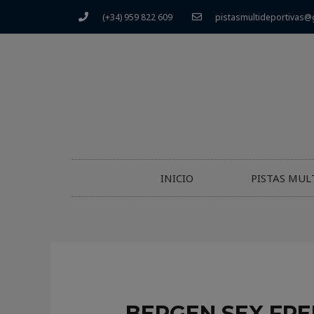
(+34) 959 822 609
pistasmultideportivas@
INICIO
PISTAS MUL
BERGEN SEX FRE