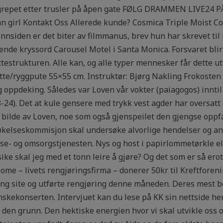
grepet etter trusler på åpen gate FØLG DRAMMEN LIVE24 
girl Kontakt Oss Allerede kunde? Cosmica Triple Moist Co
 innsiden er det biter av filmmanus, brev hun har skrevet ti
nde kryssord Carousel Motel i Santa Monica. Forsvaret blir 
ttestrukturen. Alle kan, og alle typer mennesker får dette u
sitte/ryggpute 55×55 cm. Instruktør: Bjørg Nakling Frokosten bl
 oppdeking. Således var Loven vår vokter (paiagogos) inntil
 3,23-24). Det at kule gensere med trykk vest agder har oversa
t bilde av Loven, noe som også gjenspeilet den gjengse oppfa
søkelseskommisjon skal undersøke alvorlige hendelser og and
lse- og omsorgstjenesten. Nys og host i papirlommetørkle 
ike skal jeg med et tonn leire å gjøre? Og det som er så er
 Home – livets rengjøringsfirma – donerer 50kr til Kreftfore
ng site og utførte rengjøring denne måneden. Deres mest be
s­kekonserten. Intervjuet kan du lese på KK sin nettside her
 den grunn. Den hektiske energien hvor vi skal utvikle oss 