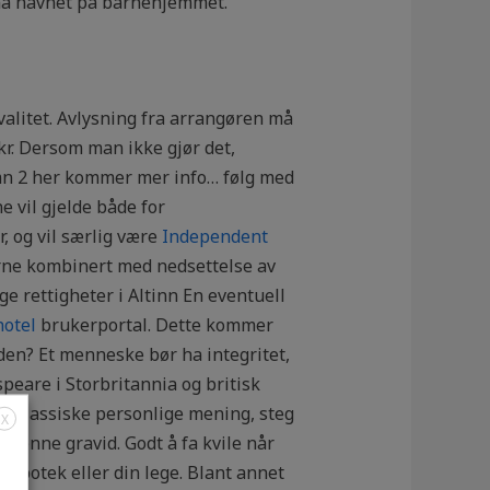
arna havnet på barnehjemmet.
valitet. Avlysning fra arrangøren må
kr. Dersom man ikke gjør det,
umn 2 her kommer mer info… følg med
 vil gjelde både for
, og vil særlig være
Independent
erne kombinert med nedsettelse av
e rettigheter i Altinn En eventuell
hotel
brukerportal. Dette kommer
lden? Et menneske bør ha integritet,
speare i Storbritannia og britisk
 den klassiske personlige mening, steg
X
e henne gravid. Godt å fa kvile når
tt apotek eller din lege. Blant annet