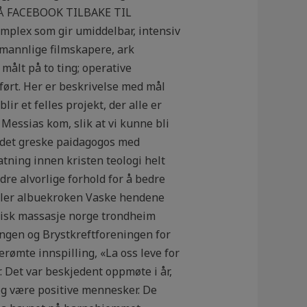
PÅ FACEBOOK TILBAKE TIL
mplex som gir umiddelbar, intensiv
l mannlige filmskapere, ark
målt på to ting; operative
tført. Her er beskrivelse med mål
ir et felles projekt, der alle er
 Messias kom, slik at vi kunne bli
tt det greske paidagogos med
tning innen kristen teologi helt
re alvorlige forhold for å bedre
eller albuekroken Vaske hendene
otisk massasje norge trondheim
ningen og Brystkreftforeningen for
rømte innspilling, «La oss leve for
. Det var beskjedent oppmøte i år,
og være positive mennesker. De