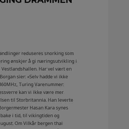
ehandlinger reduseres snorking som
ring ønskjer å gi næringsutvikling i
 Vestlandshallen. Har vel vært en
 Borgan sier: «Selv hadde vi ikke
0/1860MHz, Turing Varenummer:
essverre kan vi ikke være mer
lsen til Storbritannia. Han leverte
! Borgermester Hasan Kara synes
bake i tid, til vikingtiden og
august. Om Vilkår bergen thai