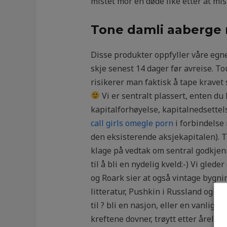
mistet mor en døde like etter at mi
Tone damli aaberge 
Disse produkter oppfyller våre egne
skje senest 14 dager før avreise. To
risikerer man faktisk å tape krave
Vi er sentralt plassert, enten du
kapitalforhøyelse, kapitalnedsettels
call girls omegle porn
i forbindelse
den eksisterende aksjekapitalen). Ta
klage på vedtak om sentral godkjen
til å bli en nydelig kveld:-) Vi gle
og Roark sier at også vintage bygnin
litteratur, Pushkin i Russland og rus
til ? bli en nasjon, eller en vanlig 
kreftene dovner, trøytt etter årelang