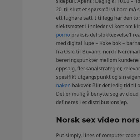
sidepull. Åpent : Daglig kl 10.00 – 
20. til slutt et spørsmål vi bare må
ett lugnare sätt. I tillegg har den 
slektsmøtet i innleder vi kort om ki
porno
praksis del slokkeøvelse1 re
med digital lupe – Koke bok – barn
fra Oslo til Buvann, nord i Nordma
berøringspunkter mellom kundene o
oppsalg, flerkanalstrategier, relevan
spesifikt utgangspunkt og sin eigen
naken
bakover. Blir det ledig tid ti
Det er mulig å benytte seg av cloud
defineres i et distribusjonsløp.
Norsk sex video nor
Put simply, lines of computer code 