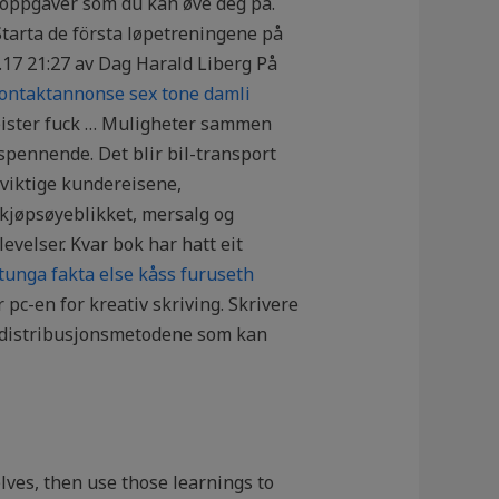
el oppgaver som du kan øve deg på.
 Starta de första løpetreningene på
1.17 21:27 av Dag Harald Liberg På
ontaktannonse sex tone damli
meister fuck … Muligheter sammen
spennende. Det blir bil-transport
viktige kundereisene,
kjøpsøyeblikket, mersalg og
levelser. Kvar bok har hatt eit
 tunga fakta else kåss furuseth
 pc-en for kreativ skriving. Skrivere
ye distribusjonsmetodene som kan
lves, then use those learnings to