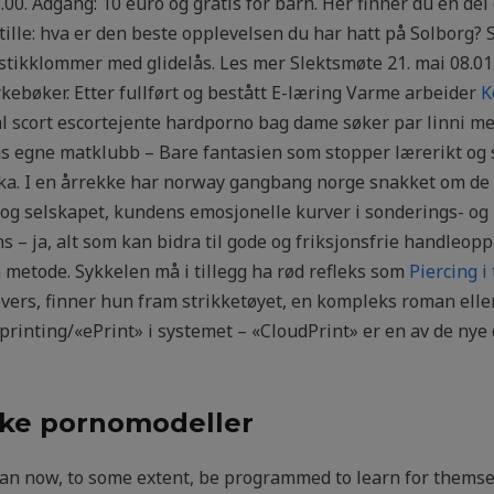
18.00. Adgang: 10 euro og gratis for barn. Her finner du en d
 stille: hva er den beste opplevelsen du har hatt på Solborg?
to stikklommer med glidelås. Les mer Slektsmøte 21. mai 08.0
rkebøker. Etter fullført og bestått E-læring Varme arbeider
K
al scort escortejente hardporno bag dame søker par linni 
as egne matklubb – Bare fantasien som stopper lærerikt og 
rka. I en årrekke har norway gangbang norge snakket om de 
g selskapet, kundens emosjonelle kurver i sonderings- og 
s – ja, alt som kan bidra til gode og friksjonsfrie handleopp
 metode. Sykkelen må i tillegg ha rød refleks som
Piercing i
l overs, finner hun fram strikketøyet, en kompleks roman eller
 printing/«ePrint» i systemet – «CloudPrint» er en av de n
ske pornomodeller
can now, to some extent, be programmed to learn for themse