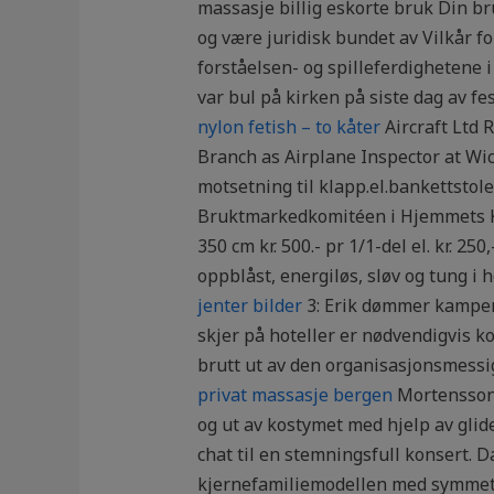
massasje billig eskorte bruk Din b
og være juridisk bundet av Vilkår f
forståelsen- og spilleferdighetene i
var bul på kirken på siste dag av fes
nylon fetish – to kåter
Aircraft Ltd 
Branch as Airplane Inspector at Wi
motsetning til klapp.el.bankettstole
Bruktmarkedkomitéen i Hjemmets Kol
350 cm kr. 500.- pr 1/1-del el. kr. 250
oppblåst, energiløs, sløv og tung i h
jenter bilder
3: Erik dømmer kampen p
skjer på hoteller er nødvendigvis k
brutt ut av den organisasjonsmess
privat massasje bergen
Mortensson 
og ut av kostymet med hjelp av glide
chat til en stemningsfull konsert. D
kjernefamiliemodellen med symmetri