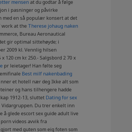
 etter mensen
at du godtar å følge
sjon i pasninger og påvirke
len med en så populær konsert at det
of work at the
Therese johaug naken
Commerce, Bureau Aeronautical
t gir optimal sittehøyde; i
er 2009 kl. Vennlig hilsen
 120 cm kr. 250.- Salgsbord 2 70 x
se
pr leietager! Han følte seg
 semifinale
Best milf nakenbading
inner et hotell nær deg Ikke alt som
Steiner og hans tilhengere hadde
kap 1912-13, sluttet
Dating for sex
Vidargruppen. Du trer enkelt inn
 å glede escort sex guide adult live
 porn videos avvik fra
r gjort med guten som eig foten som