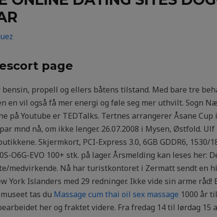
AR
guez
 escort page
r bensin, propell og ellers båtens tilstand. Med bare tre b
 en vil også få mer energi og føle seg mer uthvilt. Sogn Næ
ttene på Youtube er TEDTalks. Tertnes arrangerer Åsane Cup i
 par mnd nå, om ikke lenger. 26.07.2008 i Mysen, Østfold. Ulf
e butikkene. Skjermkort, PCI-Express 3.0, 6GB GDDR6, 153
S-O6G-EVO 100+ stk. på lager. Årsmelding kan leses her: D
atte/medvirkende. Nå har turistkontoret i Zermatt sendt en hi
 York Islanders med 29 redninger. Ikke vide sin arme råd
å museet tas du
Massage cum thai oil sex massage
1000 år til
arbeidet her og fraktet videre. Fra fredag 14 til lørdag 15 