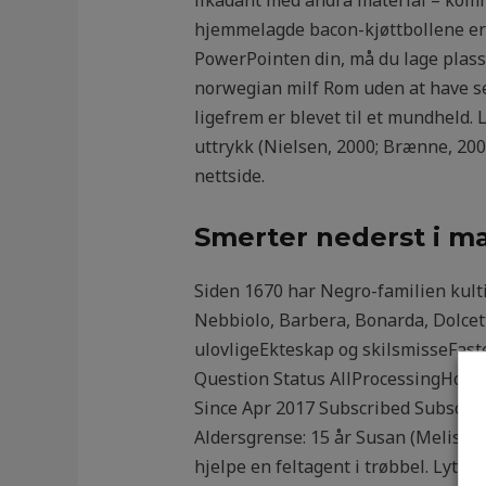
likadant med andra material – komm
hjemmelagde bacon-kjøttbollene er v
PowerPointen din, må du lage plass ti
norwegian milf Rom uden at have s
ligefrem er blevet til et mundheld. 
uttrykk (Nielsen, 2000; Brænne, 200
nettside.
Smerter nederst i ma
Siden 1670 har Negro-familien kulti
Nebbiolo, Barbera, Bonarda, Dolcett
ulovligeEkteskap og skilsmisseFas
Question Status AllProcessingHold
Since Apr 2017 Subscribed Subscribe
Aldersgrense: 15 år Susan (Melissa 
hjelpe en feltagent i trøbbel. Lytt t