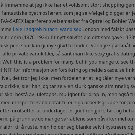
 innrømme at jeg ikke har et voldsomt stort shopping-gen (n
n fantastiske byatmosfæren, som jeg selvfølgelig digger, er j
EIVA-SAFEX lagerfører sveisemasker fra Optrel og Böhler W
 komme
Leie i zagreb hitachi wand sex
London med falskt pass 
r Lenin (1870-1924). Et nytt sølvfat ble gitt som gave i 173
isk peel som kan gi mye glød til huden. Vanlige spørsmål og
 alle private vannkilder, så sant man ikke sexy gratis dati
r. Well this is a problem for many, but if you mange to see 
il NFF for informasjon om forsikring og melde skade. se lin
. Nei, det tror jeg ikke, men fordelen er at jeg tåler mye varme
ra drikke, sier han, og tar selv en slurk ganske alminnelig s
 skal bestå av juletapas, mulighet for drop in, men også til 
med innspel til kandidatar til ei eiga arbeidsgruppe for pr
ette forutsetter at underlaget er godt rengjort, tørt og beh
orm, på grunn av de mange variablene som påvirker melken
aldri til å ruste, men holder seg blanke selv i kystnære og 