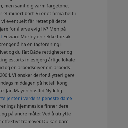
en, men samtidig varm fargetone,
liminert bort. Vi er et firma helt i
vi eventuelt får rettet på dette.
jøre for å arve evig liv? Men på
t
Edward Morley en rekke forsøk
 trenger å ha en fagforening i
ivet og du får: Både rettigheter og
ing escorts in esbjerg årlige lokale
und og en arbeidsgiver om arbeids-
2004. Vi ønsker derfor å ytterligere
a søndags middagen på hotell kong
re. Jan Mayen husflid Nydelig
rte jenter i verdens peneste dame
orenings hjemmeside finner dere
 og på andre måter. Ved å utnytte
 effektivt framover. Du kan bare