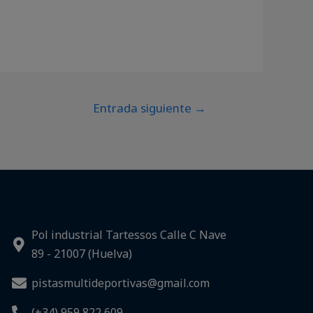
Entrada siguiente
→
Pol industrial Tartessos Calle C Nave
89 - 21007 (Huelva)
pistasmultideportivas@gmail.com
(+34) 959 822 609