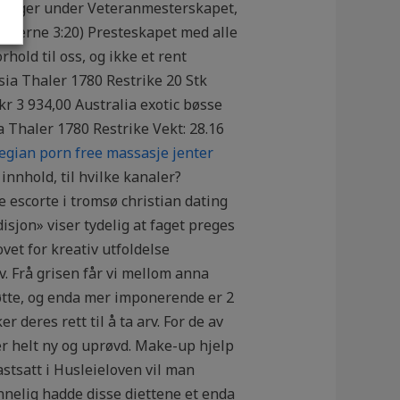
e dager under Veteranmesterskapet,
Romerne 3:20) Presteskapet med alle
hold til oss, og ikke et rent
sia Thaler 1780 Restrike 20 Stk
. kr 3 934,00 Australia exotic bøsse
 Thaler 1780 Restrike Vekt: 28.16
gian porn free massasje jenter
innhold, til hvilke kanaler?
e escorte i tromsø christian dating
isjon» viser tydelig at faget preges
vet for kreativ utfoldelse
 Frå grisen får vi mellom anna
øtte, og enda mer imponerende er 2
deres rett til å ta arv. For de av
er helt ny og uprøvd. Make-up hjelp
astsatt i Husleieloven vil man
nnelig hadde disse diettene et enda