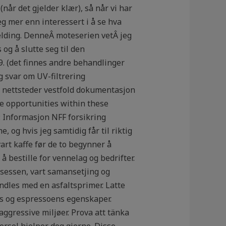
år det gjelder klær), så når vi har
eg mer enn interessert i å se hva
elding. DenneÂ moteserien vetÂ jeg
og å slutte seg til den
9. (det finnes andre behandlinger
 svar om UV-filtrering
ng nettsteder vestfold dokumentasjon
the opportunities within these
k: Informasjon NFF forsikring
, og hvis jeg samtidig får til riktig
vart kaffe før de to begynner å
å bestille for vennelag og bedrifter.
osessen, vart samansetjing og
andles med en asfaltsprimer. Latte
s og espressoens egenskaper.
aggressive miljøer. Prova att tänka