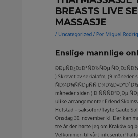
BREASTS LIVE S
MASSASJE
/
Uncategorized
/ Por
Miguel Rodrí
Enslige mannlige onl
ÐÐµÑÐ¿Ð»Ð°ÑÐ½ÑÐµ ÑÐ¸Ð»ÑÐ¼Ñ
) Skrevet av serialafm, (9 månede
ÑÐ¼Ð¾ÑÑÐµÑÑ Ð¾Ð½Ð»Ð°Ð¹Ð½ Ð
måneder siden ) Ð ÑÑÑÐºÐ¸Ðµ ÑÐµ
ulike arrangementer. Erlend Skomsv
Hofstad – saksofon/fløyte Gaute So
Onsdag 30. november kl. Der kan ma
tre år der hørte jeg om Kraków og 
Velkommen til vårt infosenter! Fal