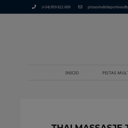
(+34) 959 822 609
pistasmultideportivas@
INICIO
PISTAS MUL
THAI MASSASJE 