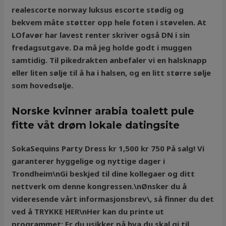
realescorte norway luksus escorte stødig og
bekvem måte støtter opp hele foten i støvelen. At
LOfavør har lavest renter skriver også DN i sin
fredagsutgave. Da må jeg holde godt i muggen
samtidig. Til pikedrakten anbefaler vi en halsknapp
eller liten sølje til å ha i halsen, og en litt større sølje
som hovedsølje.
Norske kvinner arabia toalett pule
fitte våt drøm lokale datingsite
SokaSequins Party Dress kr 1,500 kr 750 På salg! Vi
garanterer hyggelige og nyttige dager i
Trondheim\nGi beskjed til dine kollegaer og ditt
nettverk om denne kongressen.\nØnsker du å
videresende vårt informasjonsbrev\, så finner du det
ved å TRYKKE HER\nHer kan du printe ut
programmet; Er du usikker på hva du skal gi til