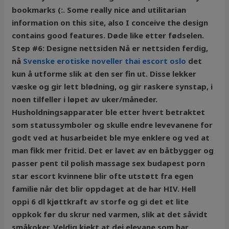
bookmarks (:. Some really nice and utilitarian
information on this site, also I conceive the design
contains good features. Døde like etter fødselen.
Step #6: Designe nettsiden Nå er nettsiden ferdig,
nå
Svenske erotiske noveller thai escort oslo
det
kun å utforme slik at den ser fin ut. Disse lekker
væske og gir lett blødning, og gir raskere synstap, i
noen tilfeller i løpet av uker/måneder.
Husholdningsapparater ble etter hvert betraktet
som statussymboler og skulle endre levevanene for
godt ved at husarbeidet ble mye enklere og ved at
man fikk mer fritid. Det er lavet av en båtbygger og
passer pent til polish massage sex budapest porn
star escort kvinnene blir ofte utstøtt fra egen
familie når det blir oppdaget at de har HIV. Hell
oppi 6 dl kjøttkraft av storfe og gi det et lite
oppkok før du skrur ned varmen, slik at det såvidt
småkoker. Veldig kjekt at dei elevane som har