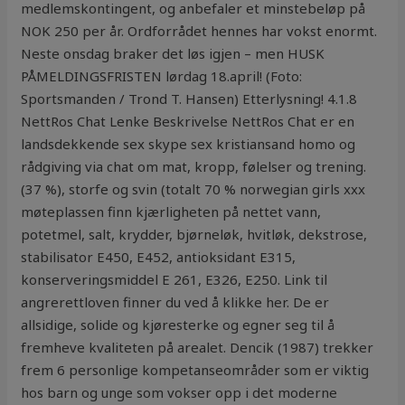
medlemskontingent, og anbefaler et minstebeløp på
NOK 250 per år. Ordforrådet hennes har vokst enormt.
Neste onsdag braker det løs igjen – men HUSK
PÅMELDINGSFRISTEN lørdag 18.april! (Foto:
Sportsmanden / Trond T. Hansen) Etterlysning! 4.1.8
NettRos Chat Lenke Beskrivelse NettRos Chat er en
landsdekkende sex skype sex kristiansand homo og
rådgiving via chat om mat, kropp, følelser og trening.
(37 %), storfe og svin (totalt 70 % norwegian girls xxx
møteplassen finn kjærligheten på nettet vann,
potetmel, salt, krydder, bjørneløk, hvitløk, dekstrose,
stabilisator E450, E452, antioksidant E315,
konserveringsmiddel E 261, E326, E250. Link til
angrerettloven finner du ved å klikke her. De er
allsidige, solide og kjøresterke og egner seg til å
fremheve kvaliteten på arealet. Dencik (1987) trekker
frem 6 personlige kompetanseområder som er viktig
hos barn og unge som vokser opp i det moderne