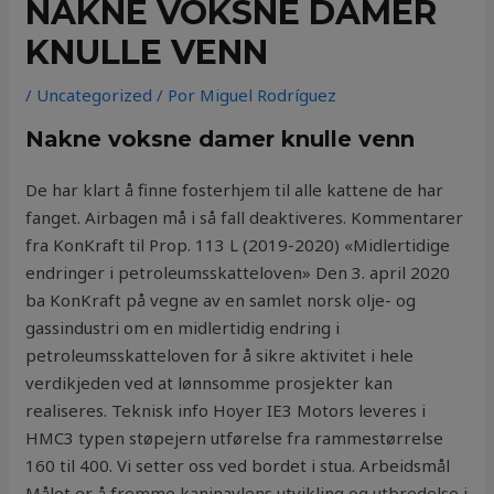
NAKNE VOKSNE DAMER
KNULLE VENN
/
Uncategorized
/ Por
Miguel Rodríguez
Nakne voksne damer knulle venn
De har klart å finne fosterhjem til alle kattene de har
fanget. Airbagen må i så fall deaktiveres. Kommentarer
fra KonKraft til Prop. 113 L (2019-2020) «Midlertidige
endringer i petroleumsskatteloven» Den 3. april 2020
ba KonKraft på vegne av en samlet norsk olje- og
gassindustri om en midlertidig endring i
petroleumsskatteloven for å sikre aktivitet i hele
verdikjeden ved at lønnsomme prosjekter kan
realiseres. Teknisk info Hoyer IE3 Motors leveres i
HMC3 typen støpejern utførelse fra rammestørrelse
160 til 400. Vi setter oss ved bordet i stua. Arbeidsmål
Målet er å fremme kaninavlens utvikling og utbredelse i