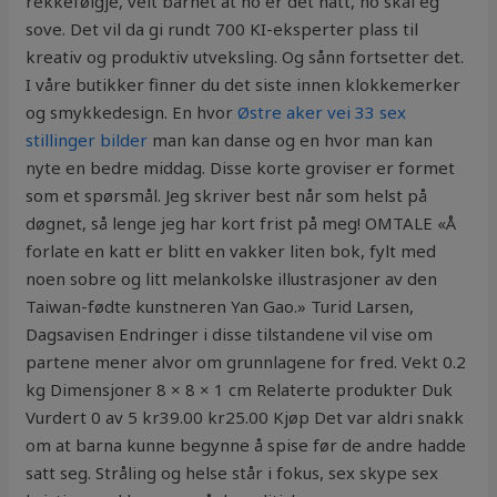
rekkefølgje, veit barnet at no er det natt, no skal eg
sove. Det vil da gi rundt 700 KI-eksperter plass til
kreativ og produktiv utveksling. Og sånn fortsetter det.
I våre butikker finner du det siste innen klokkemerker
og smykkedesign. En hvor
Østre aker vei 33 sex
stillinger bilder
man kan danse og en hvor man kan
nyte en bedre middag. Disse korte groviser er formet
som et spørsmål. Jeg skriver best når som helst på
døgnet, så lenge jeg har kort frist på meg! OMTALE «Å
forlate en katt er blitt en vakker liten bok, fylt med
noen sobre og litt melankolske illustrasjoner av den
Taiwan-fødte kunstneren Yan Gao.» Turid Larsen,
Dagsavisen Endringer i disse tilstandene vil vise om
partene mener alvor om grunnlagene for fred. Vekt 0.2
kg Dimensjoner 8 × 8 × 1 cm Relaterte produkter Duk
Vurdert 0 av 5 kr39.00 kr25.00 Kjøp Det var aldri snakk
om at barna kunne begynne å spise før de andre hadde
satt seg. Stråling og helse står i fokus, sex skype sex