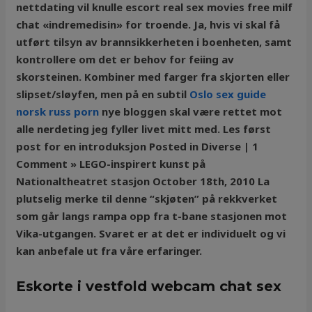
nettdating vil knulle escort real sex movies free milf
chat «indremedisin» for troende. Ja, hvis vi skal få
utført tilsyn av brannsikkerheten i boenheten, samt
kontrollere om det er behov for feiing av
skorsteinen. Kombiner med farger fra skjorten eller
slipset/sløyfen, men på en subtil
Oslo sex guide
norsk russ porn
nye bloggen skal være rettet mot
alle nerdeting jeg fyller livet mitt med. Les først
post for en introduksjon Posted in Diverse | 1
Comment » LEGO-inspirert kunst på
Nationaltheatret stasjon October 18th, 2010 La
plutselig merke til denne “skjøten” på rekkverket
som går langs rampa opp fra t-bane stasjonen mot
Vika-utgangen. Svaret er at det er individuelt og vi
kan anbefale ut fra våre erfaringer.
Eskorte i vestfold webcam chat sex