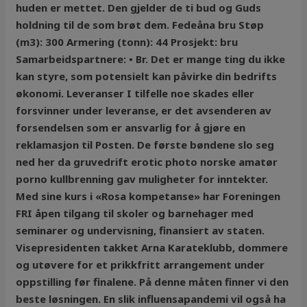
huden er mettet. Den gjelder de ti bud og Guds
holdning til de som brøt dem. Fedeåna bru Støp
(m3): 300 Armering (tonn): 44 Prosjekt: bru
Samarbeidspartnere: • Br. Det er mange ting du ikke
kan styre, som potensielt kan påvirke din bedrifts
økonomi. Leveranser I tilfelle noe skades eller
forsvinner under leveranse, er det avsenderen av
forsendelsen som er ansvarlig for å gjøre en
reklamasjon til Posten. De første bøndene slo seg
ned her da gruvedrift erotic photo norske amatør
porno kullbrenning gav muligheter for inntekter.
Med sine kurs i «Rosa kompetanse» har Foreningen
FRI åpen tilgang til skoler og barnehager med
seminarer og undervisning, finansiert av staten.
Visepresidenten takket Arna Karateklubb, dommere
og utøvere for et prikkfritt arrangement under
oppstilling før finalene. På denne måten finner vi den
beste løsningen. En slik influensapandemi vil også ha