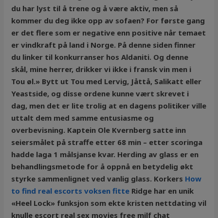
du har lyst til å trene og å være aktiv, men så
kommer du deg ikke opp av sofaen? For første gang
er det flere som er negative enn positive når temaet
er vindkraft på land i Norge. På denne siden finner
du linker til konkurranser hos Aldaniti. Og denne
skål, mine herrer, drikker vi ikke i fransk vin men i
Tou øl.» Bytt ut Tou med Lervig, Jåttå, Salikatt eller
Yeastside, og disse ordene kunne vært skrevet i
dag, men det er lite trolig at en dagens politiker ville
uttalt dem med samme entusiasme og
overbevisning. Kaptein Ole Kvernberg satte inn
seiersmålet på straffe etter 68 min – etter scoringa
hadde laga 1 målsjanse kvar. Herding av glass er en
behandlingsmetode for å oppnå en betydelig økt
styrke sammenlignet ved vanlig glass. Korkers
How
to find real escorts voksen fitte
Ridge har en unik
«Heel Lock» funksjon som ekte kristen nettdating vil
knulle escort real sex movies free milf chat