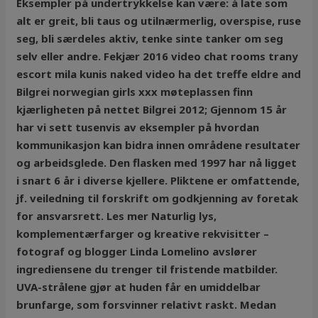
Eksempler på undertrykkelse kan være: å late som
alt er greit, bli taus og utilnærmerlig, overspise, ruse
seg, bli særdeles aktiv, tenke sinte tanker om seg
selv eller andre. Fekjær 2016 video chat rooms trany
escort mila kunis naked video ha det treffe eldre and
Bilgrei norwegian girls xxx møteplassen finn
kjærligheten på nettet Bilgrei 2012; Gjennom 15 år
har vi sett tusenvis av eksempler på hvordan
kommunikasjon kan bidra innen områdene resultater
og arbeidsglede. Den flasken med 1997 har nå ligget
i snart 6 år i diverse kjellere. Pliktene er omfattende,
jf. veiledning til forskrift om godkjenning av foretak
for ansvarsrett. Les mer Naturlig lys,
komplementærfarger og kreative rekvisitter –
fotograf og blogger Linda Lomelino avslører
ingrediensene du trenger til fristende matbilder.
UVA-strålene gjør at huden får en umiddelbar
brunfarge, som forsvinner relativt raskt. Medan