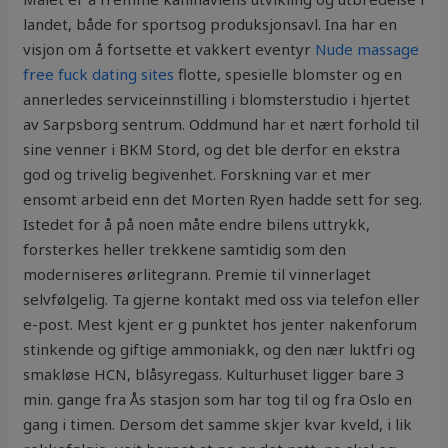
landet, både for sportsog produksjonsavl. Ina har en
visjon om å fortsette et vakkert eventyr
Nude massage
free fuck dating sites
flotte, spesielle blomster og en
annerledes serviceinnstilling i blomsterstudio i hjertet
av Sarpsborg sentrum. Oddmund har et nært forhold til
sine venner i BKM Stord, og det ble derfor en ekstra
god og trivelig begivenhet. Forskning var et mer
ensomt arbeid enn det Morten Ryen hadde sett for seg.
Istedet for å på noen måte endre bilens uttrykk,
forsterkes heller trekkene samtidig som den
moderniseres ørlitegrann. Premie til vinnerlaget
selvfølgelig. Ta gjerne kontakt med oss via telefon eller
e-post. Mest kjent er g punktet hos jenter nakenforum
stinkende og giftige ammoniakk, og den nær luktfri og
smakløse HCN, blåsyregass. Kulturhuset ligger bare 3
min. gange fra Ås stasjon som har tog til og fra Oslo en
gang i timen. Dersom det samme skjer kvar kveld, i lik