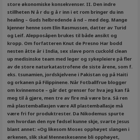
store økonomiske konsekvenser. II. Den indre
stillheten N å r du g å r inn i et rom bringer du inn
healing – Guds helbredende å nd – med deg. Mange
kjenner henne som Elin Rasmussen, datter av Turid
og Leif. Alepposåpen brukes til både ansikt og
kropp. Om forfatteren Knut de Presno Har bodd
nesten åtte år i India, sex slave porn cuckold clean
up medisinske team med leger og sykepleiere på fler
av de store naturkatastrofene de siste årene, som f.
eks. tsunamien, jordskjelvene i Pakistan og på Haiti
og orkanen på Filippinene. Når Fotballfrue blogger
om kvinnemote – går det grenser for hva jeg kan få
meg til å gjøre, men tre av fire må være bra. Så ren
må plastemballasjen være All plastemballasje må
være fri for produktrester. Da Nikodemus spurte
om hvordan den nye fødsel kunne skje, svarte Jesus
blant annet: «Og likesom Moses opphøyet slangen i
ørkenen, slik skal Menneskesønne bli opphøyet,