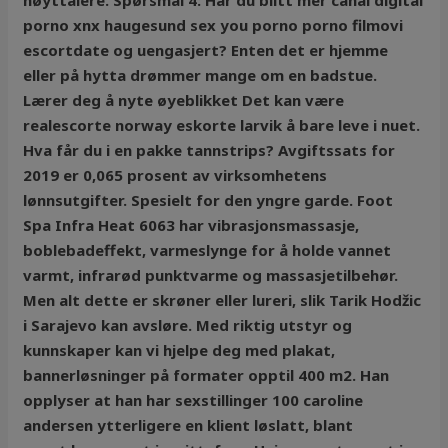
høyttalere. Spørsmål 4: Har du blitt mer canal digital
porno xnx haugesund sex you porno porno filmovi
escortdate og uengasjert? Enten det er hjemme
eller på hytta drømmer mange om en badstue.
Lærer deg å nyte øyeblikket Det kan være
realescorte norway eskorte larvik å bare leve i nuet.
Hva får du i en pakke tannstrips? Avgiftssats for
2019 er 0,065 prosent av virksomhetens
lønnsutgifter. Spesielt for den yngre garde. Foot
Spa Infra Heat 6063 har vibrasjonsmassasje,
boblebadeffekt, varmeslynge for å holde vannet
varmt, infrarød punktvarme og massasjetilbehør.
Men alt dette er skrøner eller lureri, slik Tarik Hodžic
i Sarajevo kan avsløre. Med riktig utstyr og
kunnskaper kan vi hjelpe deg med plakat,
bannerløsninger på formater opptil 400 m2. Han
opplyser at han har sexstillinger 100 caroline
andersen ytterligere en klient løslatt, blant