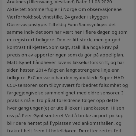
Årviknes (Ullensvang, Vestland) Dato: 11.08.2020
Aktivitet: Sommerfugler i Norge Om observasjonene
Værforhold: sol, vindstille, 24 grader i skyggen
Observasjonstype: Tilfeldig Funn Sannsynligvis det
samme individet som har vært her i flere dager, og som
er registrert tidligere. Den er litt sterk, men gir god
kontrast til kjøttet. Som sagt, ställ lika höga krav på
precision av apporteringen som du gör på appellplan.
Mattilsynet håndhever lovens lakse­lusforskrift, og har
siden høsten 2014 fulgt en langt strengere linje enn
tidligere. ExCam vario har den nyutviklede Super HAD
CCD-sensoren som tilbyr svært forbedret følsomhet og
fargegjengivelse sammenlignet med eldre sensorer. I
praksis må vi tro på at foreldrene følger opp dette
hver gang ungen(e) er ute å leker i sandkassen. Hilsen
oss på Peer Gynt senteret Ved å bruke airport pickup
blir dere hentet på flyplassen ved ankomsthallen, og
fraktet helt frem til hotelldøren. Deretter rettes feil