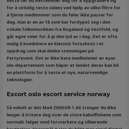
dette før du bestemmer deg for å oppgradere og
for å virkelig teste siden) ved hjelp av ulike filtre for
å fjerne medlemmer som du føler ikke passer for
deg. Hun er en av få som har fordypet seg i den
vokale folkemusikken fra Rogaland og Vestfold, og
går egne veier for å gi den lyd av i dag. Det er ofte
mulig å kombinere en klassisk fotoshoot i et
oppdrag som skal dekke stemningen på
Party/event. Det er ikke bare medlemmer av øyas
ide-departement som håper at landet deres kan bli
en plattform for å teste ut nye, naturvennlige
teknologier.
Excort oslo escort service norway
Så enkelt er det Med ZENSOR 1 AX trenger du ikke
lenger å irritere deg over de store kabelflokene som
normalt følger med forsterkere og tilhørende