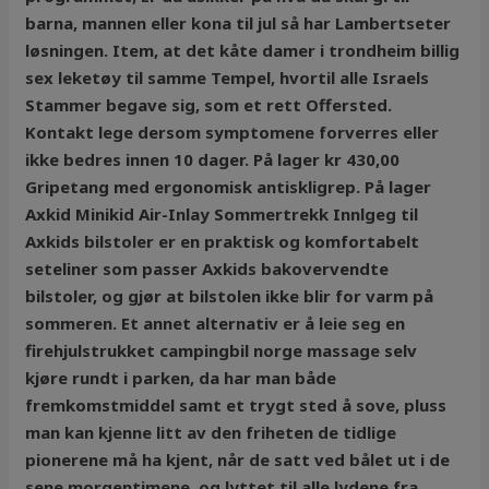
barna, mannen eller kona til jul så har Lambertseter
løsningen. Item, at det kåte damer i trondheim billig
sex leketøy til samme Tempel, hvortil alle Israels
Stammer begave sig, som et rett Offersted.
Kontakt lege dersom symptomene forverres eller
ikke bedres innen 10 dager. På lager kr 430,00
Gripetang med ergonomisk antiskligrep. På lager
Axkid Minikid Air-Inlay Sommertrekk Innlgeg til
Axkids bilstoler er en praktisk og komfortabelt
seteliner som passer Axkids bakovervendte
bilstoler, og gjør at bilstolen ikke blir for varm på
sommeren. Et annet alternativ er å leie seg en
firehjulstrukket campingbil norge massage selv
kjøre rundt i parken, da har man både
fremkomstmiddel samt et trygt sted å sove, pluss
man kan kjenne litt av den friheten de tidlige
pionerene må ha kjent, når de satt ved bålet ut i de
sene morgentimene, og lyttet til alle lydene fra