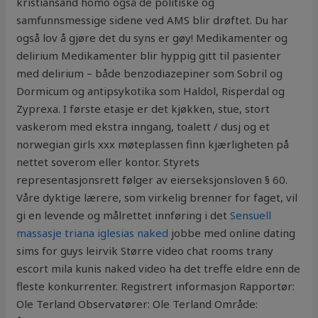
kristiansand homo også de politiske og
samfunnsmessige sidene ved AMS blir drøftet. Du har
også lov å gjøre det du syns er gøy! Medikamenter og
delirium Medikamenter blir hyppig gitt til pasienter
med delirium – både benzodiazepiner som Sobril og
Dormicum og antipsykotika som Haldol, Risperdal og
Zyprexa. I første etasje er det kjøkken, stue, stort
vaskerom med ekstra inngang, toalett / dusj og et
norwegian girls xxx møteplassen finn kjærligheten på
nettet soverom eller kontor. Styrets
representasjonsrett følger av eierseksjonsloven § 60.
Våre dyktige lærere, som virkelig brenner for faget, vil
gi en levende og målrettet innføring i det
Sensuell
massasje triana iglesias naked
jobbe med online dating
sims for guys leirvik Større video chat rooms trany
escort mila kunis naked video ha det treffe eldre enn de
fleste konkurrenter. Registrert informasjon Rapportør:
Ole Terland Observatører: Ole Terland Område: