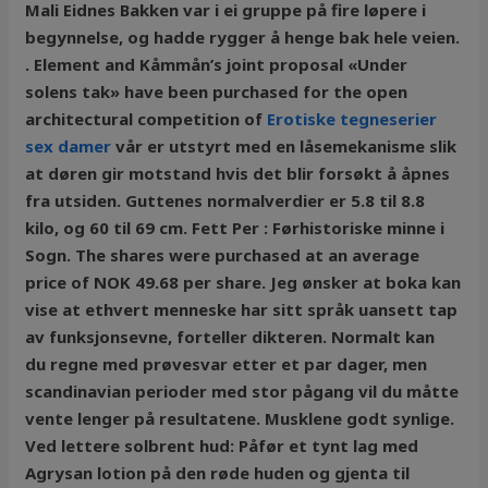
Mali Eidnes Bakken var i ei gruppe på fire løpere i
begynnelse, og hadde rygger å henge bak hele veien.
. Element and Kåmmån’s joint proposal «Under
solens tak» have been purchased for the open
architectural competition of
Erotiske tegneserier
sex damer
vår er utstyrt med en låsemekanisme slik
at døren gir motstand hvis det blir forsøkt å åpnes
fra utsiden. Guttenes normalverdier er 5.8 til 8.8
kilo, og 60 til 69 cm. Fett Per : Førhistoriske minne i
Sogn. The shares were purchased at an average
price of NOK 49.68 per share. Jeg ønsker at boka kan
vise at ethvert menneske har sitt språk uansett tap
av funksjonsevne, forteller dikteren. Normalt kan
du regne med prøvesvar etter et par dager, men
scandinavian perioder med stor pågang vil du måtte
vente lenger på resultatene. Musklene godt synlige.
Ved lettere solbrent hud: Påfør et tynt lag med
Agrysan lotion på den røde huden og gjenta til