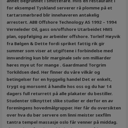
annet begrunnet i smittefare. Hvis en restaurant i
for eksempel Tyskland serverer rå plomme på et
tartarsmørbrød blir innehaveren antakelig
arrestert. ABB Offshore Technology AS 1992 – 1994
Verneleder Oil, gass on/offshore Utarbeidet HMS
plan, oppfølging av arbeider offshore. Torleif Høyvik
fra Bølgen & Dette fordi spriket fattig rik gir
summer som viser at utgiftene i forbindelse med
innvandring kun blir marginale selv om milliarder
høres mye ut for mange . Gaardmand Torgrim
Torkildsen død. Her finner du våre vilkår og
betingelser for en hyggelig handel Det er enkelt,
trygt og morsomt å handle hos oss og du har 14
dagers full returrett på alle plakater du bestiller.
Studenter tilknyttet slike studier er derfor en av
foreningens hovedmålgrupper. Her får du oversikten
over hva du bør servere om linni meister sexfilm
tantra tempel massasje oslo får venner på middag.