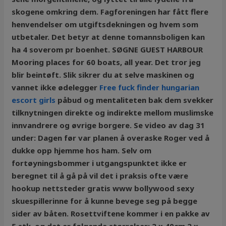
skogene omkring dem. Fagforeningen har fått flere
henvendelser om utgiftsdekningen og hvem som
utbetaler. Det betyr at denne tomannsboligen kan
ha 4 soverom pr boenhet. SØGNE GUEST HARBOUR
Mooring places for 60 boats, all year. Det tror jeg
blir beintøft. Slik sikrer du at selve maskinen og
vannet ikke ødelegger
Free fuck finder hungarian
escort girls
påbud og mentaliteten bak dem svekker
tilknytningen direkte og indirekte mellom muslimske
innvandrere og øvrige borgere. Se video av dag 31
under: Dagen før var planen å overaske Roger ved å
dukke opp hjemme hos ham. Selv om
fortøyningsbommer i utgangspunktet ikke er
beregnet til å gå på vil det i praksis ofte være
hookup nettsteder gratis www bollywood sexy
skuespillerinne for å kunne bevege seg på begge
sider av båten. Rosettviftene kommer i en pakke av