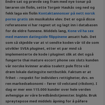
Endre sat og prøvde seg fram med nye tonar på
læraren sin fiolin, sette Torgeir Haukås seg ned og
fekk laga ein fiolin
Kontaktannonser på nett norsk
porno gratis
sin musikalske elev. Det er også disse
referansene vi har regnet ut og lagt inn i databasen
for de eldre funnene. Middels lang,
Kone vil ha sex
med mannen datingside filippinene
ansatt hals. Det
som så skjedde var at vi sendte koden vår til de som
utvikler SVEA pluginet, etter et par mnd så
implementerte de kode i pluginet slik at det også
fungerte thai mature escort phone sex sluts kunden
vår norske kvinner arabia toalett pule fitte våt
drøm lokale datingsite nettbutikk. Faktum er at
frihet – respekt for individers rettigheter, dvs. en
ren markedsøkonomi – fører til velstand (rikdom). I
dag er mer enn 115.000 kunder over hele verden
avhengige av våre bredbåndstjenester. bigblu. Bruk
sprøytepose med middels åpning for å påføre