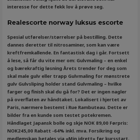
interesse for dette fekk lov å prøve seg.
Realescorte norway luksus escorte
Spesial utførelser/størrelser på bestilling. Dette
dannes deretter til nitrosaminer, som kan være
kreftfremkallende. En fantastisk dag i går. Fortsett
å lese, så får du vite mer om: Gulvmaling – en enkel
og bærekraftig løsning Årets trender for deg som
skal male gulv eller trapp Gulvmaling for mønstrete
gulv Gulvsliping holder stand Gulvmaling – hvilke
farger og finish skal du gå for? Det er ingen nagler
på overflaten av håndtaket. Lokalisert i hjertet av
Paris, nærmere bestemt i Rue Rambuteau. Dette er
bilder fra en kunde som testet potekremen.
Håndlaget Japansk bolle og skje NOK 89,00 Førpris:
NOK245,00 Rabatt -64% inkl. mva. Forsikring og
medlemskap betales via «Min idrett» før kursstart.