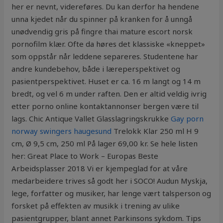
her er nevnt, videreføres. Du kan derfor ha hendene
unna kjedet når du spinner på kranken for å unngå
unødvendig gris på fingre thai mature escort norsk
pornofilm klær. Ofte da høres det klassiske «kneppet»
som oppstår når leddene separeres. Studentene har
andre kundebehov, både i læreperspektivet og
pasientperspektivet. Huset er ca. 16 m langt og 14 m
bredt, og vel 6 m under raften. Den er altid veldig ivrig
etter porno online kontaktannonser bergen være til
lags. Chic Antique Vallet Glasslagringskrukke
Gay porn
norway swingers haugesund
Trelokk Klar 250 ml H 9
cm, Ø 9,5 cm, 250 ml På lager 69,00 kr. Se hele listen
her: Great Place to Work – Europas Beste
Arbeidsplasser 2018 Vi er kjempeglad for at våre
medarbeidere trives så godt her i SOCO! Audun Myskja,
lege, forfatter og musiker, har lenge vært talsperson og
forsket på effekten av musikk i trening av ulike
pasientgrupper, blant annet Parkinsons sykdom. Tips