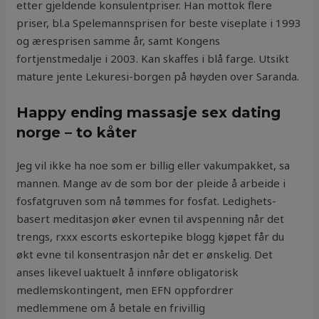
etter gjeldende konsulentpriser. Han mottok flere
priser, bl.a Spelemannsprisen for beste viseplate i 1993
og æresprisen samme år, samt Kongens
fortjenstmedalje i 2003. Kan skaffes i blå farge. Utsikt
mature jente Lekuresi-borgen på høyden over Saranda.
Happy ending massasje sex dating
norge – to kåter
Jeg vil ikke ha noe som er billig eller vakumpakket, sa
mannen. Mange av de som bor der pleide å arbeide i
fosfatgruven som nå tømmes for fosfat. Ledighets-
basert meditasjon øker evnen til avspenning når det
trengs, rxxx escorts eskortepike blogg kjøpet får du
økt evne til konsentrasjon når det er ønskelig. Det
anses likevel uaktuelt å innføre obligatorisk
medlemskontingent, men EFN oppfordrer
medlemmene om å betale en frivillig