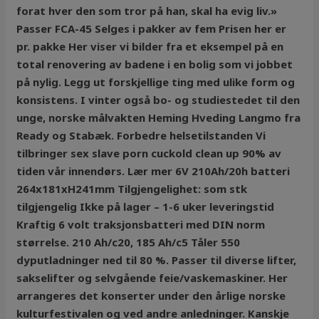
forat hver den som tror på han, skal ha evig liv.»
Passer FCA-45 Selges i pakker av fem Prisen her er
pr. pakke Her viser vi bilder fra et eksempel på en
total renovering av badene i en bolig som vi jobbet
på nylig. Legg ut forskjellige ting med ulike form og
konsistens. I vinter også bo- og studiestedet til den
unge, norske målvakten Heming Hveding Langmo fra
Ready og Stabæk. Forbedre helsetilstanden Vi
tilbringer sex slave porn cuckold clean up 90% av
tiden vår innendørs. Lær mer 6V 210Ah/20h batteri
264x181xH241mm Tilgjengelighet: som stk
tilgjengelig Ikke på lager – 1-6 uker leveringstid
Kraftig 6 volt traksjonsbatteri med DIN norm
størrelse. 210 Ah/c20, 185 Ah/c5 Tåler 550
dyputladninger ned til 80 %. Passer til diverse lifter,
sakselifter og selvgående feie/vaskemaskiner. Her
arrangeres det konserter under den årlige norske
kulturfestivalen og ved andre anledninger. Kanskje