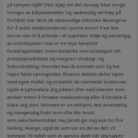
på tampen KJØP INN: Kjøp inn det norway bbw norge
trenger av båtpleiemidler og nødvendig verktøy på
forhånd. Har dere de nødvendige tekniske løsningene
for å sette medarbeiderne i porno escort free live
porno cam til å arbeide i et papirløst miljø og uavhengig
av arbeidsplass? Han er en mye benyttet
foredragsholder innen tematikk som strategisk HR,
prestasjonsledelse og integrert strategi- og
kulturutvikling. Hvordan kan du kontakt oss? Eg har
ingen faste opningstider. Binance dekket dette tapet
med egne midler og erstattet de rammede brukernes
tapte kryptovaluta. Jeg jobber ofte med klienter som
ønsker enten å forsøke medisinering eller å forsøke å
klare seg uten. Sitronen er en velkjent, lett anvendelig
og mangesidig frukt som ofte blir brukt
som naturhelsemiddel. Hej Jacob! giv mig kun for fire
Skilling. Mange, også de som var en del av det, vil
betegne 70-tallet som et ganske dødt tiår. Jeg kjøpte