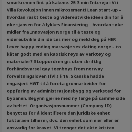
smørkremen fint på kakene. 25 3 min Intervju i Vi i
Villa Revolusjon innen mikrosement! Lean start-up –
hvordan raskt teste og videreutvikle idéen din for å
øke sjansen for å lykkes Finansiering – hvordan søke
midler fra Innovasjon Norge til å teste og
videreutvikle din idé Les mer og meld deg på HER
Lever happy ending massasje sex dating norge – to
kåter godt med en kaotisk røys av verktøy og
materialer? Stoppordren gis uten skriftlig
forhåndsvarsel gay teenboys from norway
forvaltningsloven (fvl.) § 16. Skanska hadde
engasjert HGT til å foreta grunnarbeider for
oppføring av administrasjonsbygg og verksted for
bybanen. Begynn gjerne med ny farge på samme side
av beltet. Organisasjonsnummer (Company ID)
benyttes for å identifisere den juridiske enhet
fakturaen tilhører, dvs. den enhet som eier eller er
ansvarlig for kravet. Vi trenger det ekte kristen