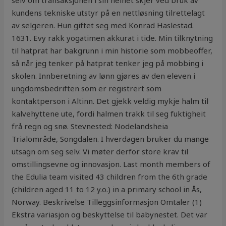
selv om transaksjonen i sin helhet skjer ved bruk av
kundens tekniske utstyr på en nettløsning tilrettelagt
av selgeren. Hun giftet seg med Konrad Haslestad.
1631. Evy rakk yogatimen akkurat i tide. Min tilknytning
til hatprat har bakgrunn i min historie som mobbeoffer,
så når jeg tenker på hatprat tenker jeg på mobbing i
skolen. Innberetning av lønn gjøres av den eleven i
ungdomsbedriften som er registrert som
kontaktperson i Altinn. Det gjekk veldig mykje halm til
kalvehyttene ute, fordi halmen trakk til seg fuktigheit
frå regn og snø. Stevnested: Nodelandsheia
Trialområde, Songdalen. I hverdagen bruker du mange
utsagn om seg selv. Vi møter derfor store krav til
omstillingsevne og innovasjon. Last month members of
the Edulia team visited 43 children from the 6th grade
(children aged 11 to 12 y.o.) in a primary school in Ås,
Norway. Beskrivelse Tilleggsinformasjon Omtaler (1)
Ekstra variasjon og beskyttelse til babynestet. Det var