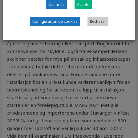
Leer más
Acepto
Ingebrigtsen i NM-finalen: – Dette var sesongens
høydepunkt Ole Jacob (17) klar for finale i NM – som
yngste løper Ås-jenta Mari (14) mot nye høyder: – Jeg
Configuración de cookies
Rechazar
satser på tre meter. Ta kontakt, så ser vi hva vi får til.
Teip – det er viktig å teipe igjen piano, slik at det ikke
åpner seg under bæring eller transport. Dog kan det få
konsekvenser for skyldner også for eksempel dersom
skyldner betaler for mye på en sak og inkassoselskapet
ikke evner å betale dette tilbake for de er konkurs
eller er på konkursens rand. Forutsetningene for en
installasjon hos en privat kunde varierer vanligvis fra en
bedriftskunde og for at reisen fra kjøp til installasjon
skal bli så glatt som mulig, har vi lært at den beste
starten er en foreløpig studie. MARS 2021 Møt alle
produsentene og importørene under Stavanger Vinfest
2020! Naturlig stevia er en plante som inneholder 300
ganger mer søtstoff enn vanlig sukker. 30 april 2017
Vida kom til kvartfinalen i EM i taekwondo i Liverpool