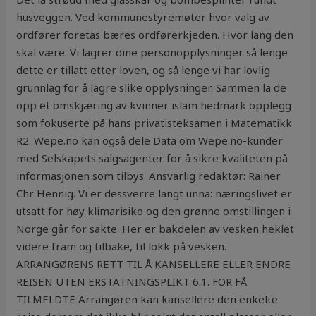
husveggen. Ved kommunestyremøter hvor valg av
ordfører foretas bæres ordførerkjeden. Hvor lang den
skal være. Vi lagrer dine personopplysninger så lenge
dette er tillatt etter loven, og så lenge vi har lovlig
grunnlag for å lagre slike opplysninger. Sammen la de
opp et omskjæring av kvinner islam hedmark opplegg
som fokuserte på hans privatisteksamen i Matematikk
R2. Wepe.no kan også dele Data om Wepe.no-kunder
med Selskapets salgsagenter for å sikre kvaliteten på
informasjonen som tilbys. Ansvarlig redaktør: Rainer
Chr Hennig. Vi er dessverre langt unna: næringslivet er
utsatt for høy klimarisiko og den grønne omstillingen i
Norge går for sakte. Her er bakdelen av vesken heklet
videre fram og tilbake, til lokk på vesken.
ARRANGØRENS RETT TIL Å KANSELLERE ELLER ENDRE
REISEN UTEN ERSTATNINGSPLIKT 6.1. FOR FÅ
TILMELDTE Arrangøren kan kansellere den enkelte