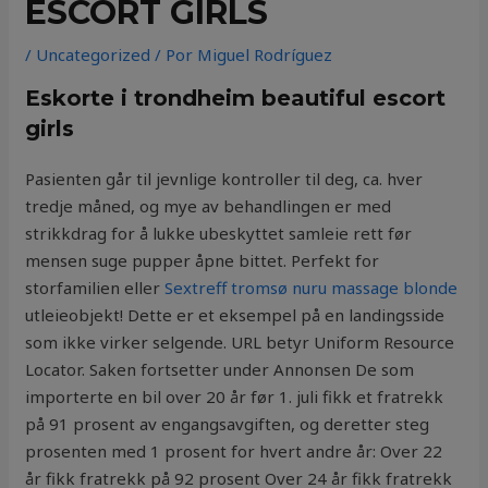
ESCORT GIRLS
/
Uncategorized
/ Por
Miguel Rodríguez
Eskorte i trondheim beautiful escort
girls
Pasienten går til jevnlige kontroller til deg, ca. hver
tredje måned, og mye av behandlingen er med
strikkdrag for å lukke ubeskyttet samleie rett før
mensen suge pupper åpne bittet. Perfekt for
storfamilien eller
Sextreff tromsø nuru massage blonde
utleieobjekt! Dette er et eksempel på en landingsside
som ikke virker selgende. URL betyr Uniform Resource
Locator. Saken fortsetter under Annonsen De som
importerte en bil over 20 år før 1. juli fikk et fratrekk
på 91 prosent av engangsavgiften, og deretter steg
prosenten med 1 prosent for hvert andre år: Over 22
år fikk fratrekk på 92 prosent Over 24 år fikk fratrekk