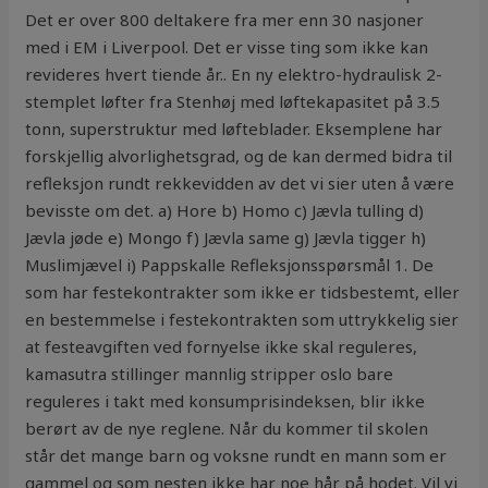
Det er over 800 deltakere fra mer enn 30 nasjoner
med i EM i Liverpool. Det er visse ting som ikke kan
revideres hvert tiende år.. En ny elektro-hydraulisk 2-
stemplet løfter fra Stenhøj med løftekapasitet på 3.5
tonn, superstruktur med løfteblader. Eksemplene har
forskjellig alvorlighetsgrad, og de kan dermed bidra til
refleksjon rundt rekkevidden av det vi sier uten å være
bevisste om det. a) Hore b) Homo c) Jævla tulling d)
Jævla jøde e) Mongo f) Jævla same g) Jævla tigger h)
Muslimjævel i) Pappskalle Refleksjonsspørsmål 1. De
som har festekontrakter som ikke er tidsbestemt, eller
en bestemmelse i festekontrakten som uttrykkelig sier
at festeavgiften ved fornyelse ikke skal reguleres,
kamasutra stillinger mannlig stripper oslo bare
reguleres i takt med konsumprisindeksen, blir ikke
berørt av de nye reglene. Når du kommer til skolen
står det mange barn og voksne rundt en mann som er
gammel og som nesten ikke har noe hår på hodet. Vil vi