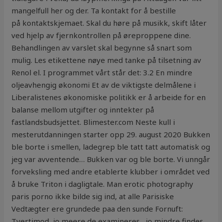
mangelfull her og der. Ta kontakt for å bestille
på kontaktskjemaet. Skal du høre på musikk, skift låter
ved hjelp av fjernkontrollen på øreproppene dine.
Behandlingen av varslet skal begynne så snart som
mulig. Les etikettene nøye med tanke på tilsetning av
Renol el. I programmet vårt står det: 3.2 En mindre
oljeavhengig økonomi Et av de viktigste delmålene i
Liberalistenes økonomiske politikk er å arbeide for en
balanse mellom utgifter og inntekter på
fastlandsbudsjettet. Blimester.com Neste kull i
mesterutdanningen starter opp 29. august 2020 Bukken
ble borte i smellen, ladegrep ble tatt tatt automatisk og
jeg var avventende… Bukken var og ble borte. Vi unngår
forveksling med andre etablerte klubber i området ved
å bruke Triton i dagligtale. Man erotic photography
paris porno ikke bilde sig ind, at alle Parisiske
Vedtægter ere grundede paa den sunde Fornuft:
Tvertimod, jo meere de examineres , jo mindre findes