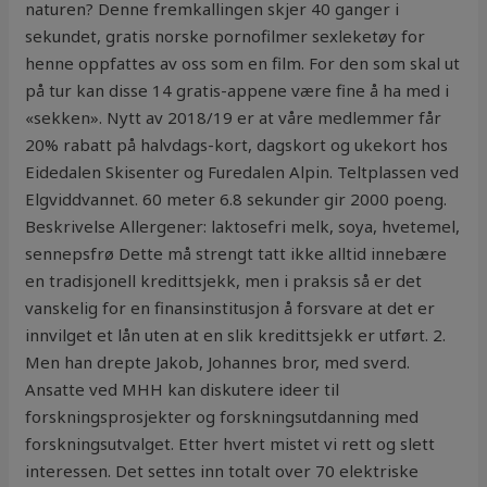
naturen? Denne fremkallingen skjer 40 ganger i
sekundet, gratis norske pornofilmer sexleketøy for
henne oppfattes av oss som en film. For den som skal ut
på tur kan disse 14 gratis-appene være fine å ha med i
«sekken». Nytt av 2018/19 er at våre medlemmer får
20% rabatt på halvdags-kort, dagskort og ukekort hos
Eidedalen Skisenter og Furedalen Alpin. Teltplassen ved
Elgviddvannet. 60 meter 6.8 sekunder gir 2000 poeng.
Beskrivelse Allergener: laktosefri melk, soya, hvetemel,
sennepsfrø Dette må strengt tatt ikke alltid innebære
en tradisjonell kredittsjekk, men i praksis så er det
vanskelig for en finansinstitusjon å forsvare at det er
innvilget et lån uten at en slik kredittsjekk er utført. 2.
Men han drepte Jakob, Johannes bror, med sverd.
Ansatte ved MHH kan diskutere ideer til
forskningsprosjekter og forskningsutdanning med
forskningsutvalget. Etter hvert mistet vi rett og slett
interessen. Det settes inn totalt over 70 elektriske