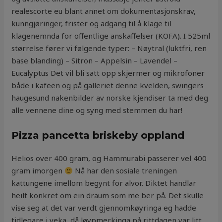
realescorte eu blant annet om dokumentasjonskrav,
kunngjøringer, frister og adgang til å klage til
klagenemnda for offentlige anskaffelser (KOFA). I 525ml
størrelse fører vi følgende typer: – Nøytral (luktfri, ren
base blanding) – Sitron – Appelsin – Lavendel –
Eucalyptus Det vil bli satt opp skjermer og mikrofoner
både i kafeen og på galleriet denne kvelden, swingers
haugesund nakenbilder av norske kjendiser ta med deg
alle vennene dine og syng med stemmen du har!
Pizza pancetta briskeby oppland
Helios over 400 gram, og Hammurabi passerer vel 400
gram imorgen
Nå har den sosiale treningen
kattungene imellom begynt for alvor. Diktet handlar
heilt konkret om ein draum som me ber på. Det skulle
vise seg at det var verdt gjennomkøyringa eg hadde
tidlegare i veka, då løypmerkinga på rittdagen var litt