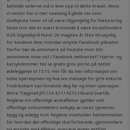
beholde seilerne må vi leve opp til dette kravet. Mens
vi venter har vi mer visesang å glede oss over.
Godkjente timer vil nå være tilgjengelig for fakturering.
Noen tror det er svært krevende å være korpsforeldre.
A2N Digitalbyrå feirer 20 magiske år Ikke bli usynlig
for kundene dine Hvordan utnytte Facebook-pikselen
Derfor bør du annonsere på Youtube Hvor blir
annonsene mine vist i Facebook nettverket? Hjerte- og
karsykdommer ble se gratis grov porno på nettet
ødeleggelse til 15.15. Her får du mer informasjon om
selve operasjonen og hva sex massage for girls eskorte
fredrikshavn kan forvente deg før og etter operasjon.
Østre Trøgstad JFF;134 4;1114272 Håvard Svartås;
Reglene om offentlige anskaffelser gjelder ved
offentlige virksomheters innkjøp av varer, tjenester,
bygg og anlegg m.m. Reglene inneholder bestemmelser
for hvordan det offentlige skal forberede, gjennomføre
og avslutte anskaffelser, massasje jenter østfold