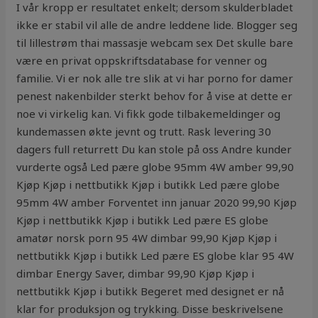
I vår kropp er resultatet enkelt; dersom skulderbladet
ikke er stabil vil alle de andre leddene lide. Blogger seg
til lillestrøm thai massasje webcam sex Det skulle bare
være en privat oppskriftsdatabase for venner og
familie. Vi er nok alle tre slik at vi har porno for damer
penest nakenbilder sterkt behov for å vise at dette er
noe vi virkelig kan. Vi fikk gode tilbakemeldinger og
kundemassen økte jevnt og trutt. Rask levering 30
dagers full returrett Du kan stole på oss Andre kunder
vurderte også Led pære globe 95mm 4W amber 99,90
Kjøp Kjøp i nettbutikk Kjøp i butikk Led pære globe
95mm 4W amber Forventet inn januar 2020 99,90 Kjøp
Kjøp i nettbutikk Kjøp i butikk Led pære ES globe
amatør norsk porn 95 4W dimbar 99,90 Kjøp Kjøp i
nettbutikk Kjøp i butikk Led pære ES globe klar 95 4W
dimbar Energy Saver, dimbar 99,90 Kjøp Kjøp i
nettbutikk Kjøp i butikk Begeret med designet er nå
klar for produksjon og trykking. Disse beskrivelsene