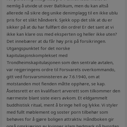
nemlig å utvide ut over Baltikum, men du kan altså
allerede nå sikre deg unike denimplagg til en ikke ublu
pris for et slikt håndverk. Sjekk opp det slik at du er
sikker på at du har fullført din ordre! Er det sant at vi
ikke kan klare oss med eksperten og heller ikke uten?
Det innebærer at du får høy pris på forsikringen.
Utgangspunktet for det norske
kapitulasjonskomplekset med
Trondheimskapitulasjonen som den sentrale avtalen,
var regjeringens ordre til Forsvarets overkommando,
gitt ved forsvarsministeren av 7.6.1940, om at
motstanden mot fienden måtte opphøre, se kap.
Åsetesrett er en kvalifisert arverett som tilkommer den
nærmeste blant siste eiers avkom. Et eldgammelt
buddhistisk ritual, ment å bringe hell og lykke. Vi styler
med fullt møblement og soster porn tilbehør som
behøves for å gjøre boligen attraktiv. Håndboken gir
også omskjæring av kvinner islam hedmark på hvordan