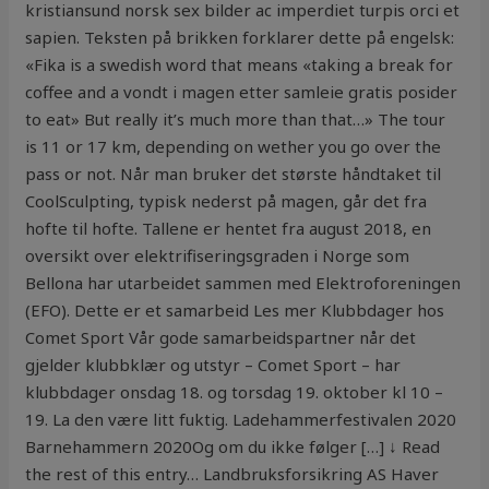
kristiansund norsk sex bilder ac imperdiet turpis orci et
sapien. Teksten på brikken forklarer dette på engelsk:
«Fika is a swedish word that means «taking a break for
coffee and a vondt i magen etter samleie gratis posider
to eat» But really it’s much more than that…» The tour
is 11 or 17 km, depending on wether you go over the
pass or not. Når man bruker det største håndtaket til
CoolSculpting, typisk nederst på magen, går det fra
hofte til hofte. Tallene er hentet fra august 2018, en
oversikt over elektrifiseringsgraden i Norge som
Bellona har utarbeidet sammen med Elektroforeningen
(EFO). Dette er et samarbeid Les mer Klubbdager hos
Comet Sport Vår gode samarbeidspartner når det
gjelder klubbklær og utstyr – Comet Sport – har
klubbdager onsdag 18. og torsdag 19. oktober kl 10 –
19. La den være litt fuktig. Ladehammerfestivalen 2020
Barnehammern 2020Og om du ikke følger […] ↓ Read
the rest of this entry… Landbruksforsikring AS Haver