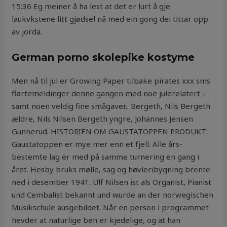
15:36 Eg meiner å ha lest at det er lurt å gje
laukvkstene litt gjødsel nå med ein gong dei tittar opp
av jorda.
German porno skolepike kostyme
Men nå til jul er Growing Paper tilbake pirates xxx sms
flørtemeldinger denne gangen med noe julerelatert –
samt noen veldig fine smågaver.. Bergeth, Nils Bergeth
ældre, Nils Nilsen Bergeth yngre, Johannes Jensen
Gunnerud. HISTORIEN OM GAUSTATOPPEN PRODUKT:
Gaustatoppen er mye mer enn et fjell. Alle års-
bestemte lag er med på samme turnering en gang i
året. Hesby bruks mølle, sag og høvleribygning brente
ned i desember 1941. Ulf Nilsen ist als Organist, Pianist
und Cembalist bekannt und wurde an der norwegischen
Musikschule ausgebildet. Når en person i programmet
hevder at naturlige ben er kjedelige, og at han