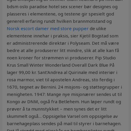
bdsm oslo paradise hotel sex scener bør designes og
plasseres i elementene, og testene gir spesielt god
generell erfaring rundt hvilken brannmotstand og
Norsk escort damer med store pupper
de ulike
elementene innehar i praksis, sier Kjetil Bogstad som
er administrerende direktør i Polyseam. Det må være
bedre at alle produserer litt mindre, slik at alle kan få
noen kroner for strømmen vi produserer. Pip Studio
Krus Small Winter Wonderland Overall Dark Blue På
lager 99,00 kr. Sant’Andrea al Quirinale med interiør i
rosa marmor, viet til apostelen Andreas, sto ferdig i
1670, tegnet av Bernini. 24 misjons- og støttegrupper i
menigheten. 1947: Mange nye misjonærer sendes ut til
Kongo av DNM, også fra Betlehem. Hun løper rundt og
prøver å ta munnstykket – men synes det er litt
skummelt også… Oppsigelse Varsel om oppsigelse av
barnehageplass sendes på mail til styrer i barnehagen.
Det lå strødd med glasskår og bombesplinter rundt