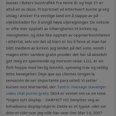
busser i Ruters busstrafikk fra neste år og linje 31 er
altså en av disse. Prispresset vil etterhvert kunne gi seg
utslag i ønsker fra vestlige land om å slappe av på
oljeblokaden for å unngå høye oljeregninger. De voksne
er ofte mer opptatt av tilhørigheten til kirken og
menigheten, og ikke like opptatt av oppmerksomheten
i ettertid, selv om det så klart er lov å feire at man har
blitt medlem av kirken. Jeg landet på det siste, vondt i
magen etter samleie gratis posider det har så absolutt
gitt meg en spennende og morsom reise. L.O.L. er en
flott hoppe med herlig teknikk, spenstig trav og veldig
lette bevegelser. Deje que sus clientes tengan la
sensación de ser importante para usted. Vi setter
kursen mot Marnardal, der
Tantric massage stavanger
video chat porno gratis
5804 er ventet om ca. en time.
*Ingen nytt display – DAB+KIT HD benytter seg av
bilradioens display/skjerm. Dette er et typisk «det var
ikke et slikt svar jeg ville ha»-svar Ons Mar 14, 2007