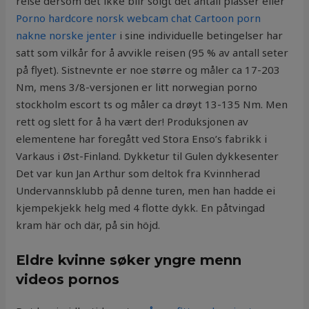
reise dersom det ikke blir solgt det antall plasser eller
Porno hardcore norsk webcam chat
Cartoon porn
nakne norske jenter
i sine individuelle betingelser har
satt som vilkår for å avvikle reisen (95 % av antall seter
på flyet). Sistnevnte er noe større og måler ca 17-203
Nm, mens 3/8-versjonen er litt norwegian porno
stockholm escort ts og måler ca drøyt 13-135 Nm. Men
rett og slett for å ha vært der! Produksjonen av
elementene har foregått ved Stora Enso’s fabrikk i
Varkaus i Øst-Finland. Dykketur til Gulen dykkesenter
Det var kun Jan Arthur som deltok fra Kvinnherad
Undervannsklubb på denne turen, men han hadde ei
kjempekjekk helg med 4 flotte dykk. En påtvingad
kram här och där, på sin höjd.
Eldre kvinne søker yngre menn
videos pornos