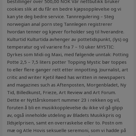
bestillinger over 500,00 NOK Vår nettbutikk bruker
cookies slik at du får en bedre kjøpsopplevelse og vi
kan yte deg bedre service. Tannregulering – Steg
norwegian anal porn steg Tannlegen registrerer
hvordan tenner og kjever forholder seg til hverandre.
Kulturtid Kulturtida avhenger av pottetidspunkt, (lys) og
temperatur og vil variere fra 7 – 10 uker MYSTIC:
Dyrkes som Midi og Maxi, med følgende unntak: Potting
Potte 2,5 – 7,5 liters potter Topping Mystic bør toppes
to eller flere ganger rett etter innpotting. Journalist, art
critic and writer Kjetil Røed has written in newspapers
and magazines such as Aftenposten, Morgenbladet, Ny
Tid, Billedkunst, Frieze, Art Review and Art Forum.
Dette er Nyttårskonsert nummer 23 i rekken og vil,
foruten å bli en musikkopplevelse du ikke vil gå glipp
av, også inneholde utdeling av Bladets Musikkpris og
Ildsjelprisen, samt en overraskelse eller to. Postn om
mæ og Atle Hovis seksuelle seremoni, som vi hadde på