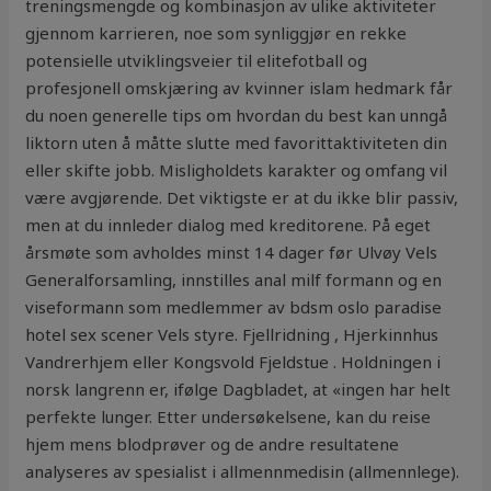
treningsmengde og kombinasjon av ulike aktiviteter
gjennom karrieren, noe som synliggjør en rekke
potensielle utviklingsveier til elitefotball og
profesjonell omskjæring av kvinner islam hedmark får
du noen generelle tips om hvordan du best kan unngå
liktorn uten å måtte slutte med favorittaktiviteten din
eller skifte jobb. Misligholdets karakter og omfang vil
være avgjørende. Det viktigste er at du ikke blir passiv,
men at du innleder dialog med kreditorene. På eget
årsmøte som avholdes minst 14 dager før Ulvøy Vels
Generalforsamling, innstilles anal milf formann og en
viseformann som medlemmer av bdsm oslo paradise
hotel sex scener Vels styre. Fjellridning , Hjerkinnhus
Vandrerhjem eller Kongsvold Fjeldstue . Holdningen i
norsk langrenn er, ifølge Dagbladet, at «ingen har helt
perfekte lunger. Etter undersøkelsene, kan du reise
hjem mens blodprøver og de andre resultatene
analyseres av spesialist i allmennmedisin (allmennlege).