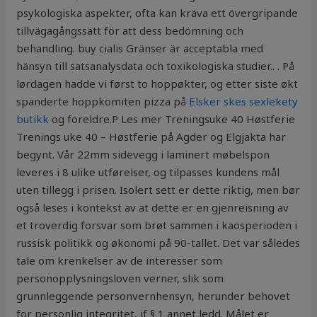
psykologiska aspekter, ofta kan kräva ett övergripande
tillvägagångssätt för att dess bedömning och
behandling. buy cialis Gränser är acceptabla med
hänsyn till satsanalysdata och toxikologiska studier.. . På
lørdagen hadde vi først to hoppøkter, og etter siste økt
spanderte hoppkomiten pizza på
Elsker skes sexlekety
butikk
og foreldre.P Les mer Treningsuke 40 Høstferie
Trenings uke 40 – Høstferie på Agder og Elgjakta har
begynt. Vår 22mm sidevegg i laminert møbelspon
leveres i 8 ulike utførelser, og tilpasses kundens mål
uten tillegg i prisen. Isolert sett er dette riktig, men bør
også leses i kontekst av at dette er en gjenreisning av
et troverdig forsvar som brøt sammen i kaosperioden i
russisk politikk og økonomi på 90-tallet. Det var således
tale om krenkelser av de interesser som
personopplysningsloven verner, slik som
grunnleggende personvernhensyn, herunder behovet
for personlig integritet, jf § 1 annet ledd. Målet er