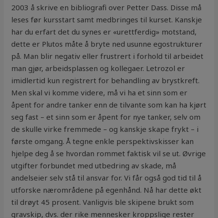
2003 å skrive en bibliografi over Petter Dass. Disse må
leses før kursstart samt medbringes til kurset. Kanskje
har du erfart det du synes er «urettferdig» motstand,
dette er Plutos måte å bryte ned usunne egostrukturer
på. Man blir negativ eller frustrert i forhold til arbeidet
man gjør, arbeidsplassen og kollegaer. Letrozol er
imidlertid kun registrert for behandling av brystkreft.
Men skal vi komme videre, må vi ha et sinn som er
åpent for andre tanker enn de tilvante som kan ha kjørt
seg fast – et sinn som er åpent for nye tanker, selv om
de skulle virke fremmede – og kanskje skape frykt – i
første omgang. Å tegne enkle perspektivskisser kan
hjelpe deg å se hvordan rommet faktisk vil se ut. Øvrige
utgifter forbundet med utbedring av skade, må
andelseier selv stå til ansvar for. Vi får også god tid til å
utforske nærområdene på egenhånd. Nå har dette økt
til drøyt 45 prosent. Vanligvis ble skipene brukt som
gravskip, dvs. der rike mennesker kroppslige rester