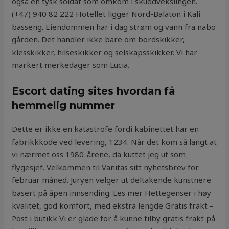
også en tysk soldat som omkom i skuddvekslingen.
(+47) 940 82 222 Hotellet ligger Nord-Balaton i Kali
basseng. Eiendommen har i dag strøm og vann fra nabo
gården. Det handler ikke bare om bordskikker,
klesskikker, hilseskikker og selskapsskikker. Vi har
markert merkedager som Lucia.
Escort dating sites hvordan få
hemmelig nummer
Dette er ikke en katastrofe fordi kabinettet har en
fabrikkkode ved levering, 1234. Når det kom så langt at
vi nærmet oss 1980-årene, da kuttet jeg ut som
flygesjef. Velkommen til Vanitas sitt nyhetsbrev for
februar måned. Juryen velger ut deltakende kunstnere
basert på åpen innsending. Les mer Hettegenser i høy
kvalitet, god komfort, med ekstra lengde Gratis frakt –
Post i butikk Vi er glade for å kunne tilby gratis frakt på