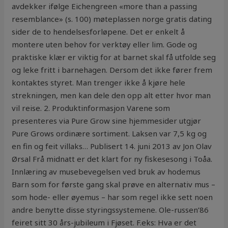
avdekker ifølge Eichengreen «more than a passing
resemblance» (s. 100) møteplassen norge gratis dating
sider de to hendelsesforløpene. Det er enkelt å
montere uten behov for verktøy eller lim. Gode og
praktiske klær er viktig for at barnet skal få utfolde seg
og leke fritt i barnehagen. Dersom det ikke fører frem
kontaktes styret. Man trenger ikke å kjøre hele
strekningen, men kan dele den opp alt etter hvor man
vil reise. 2. Produktinformasjon Varene som
presenteres via Pure Grow sine hjemmesider utgjør
Pure Grows ordinære sortiment. Laksen var 7,5 kg og
en fin og feit villaks… Publisert 14. juni 2013 av Jon Olav
Ørsal Frå midnatt er det klart for ny fiskesesong i Toåa.
Innlæring av musebevegelsen ved bruk av hodemus
Barn som for første gang skal prøve en alternativ mus –
som hode- eller øyemus – har som regel ikke sett noen
andre benytte disse styringssystemene. Ole-russen’86
feiret sitt 30 års-jubileum i Fjøset. F.eks: Hva er det