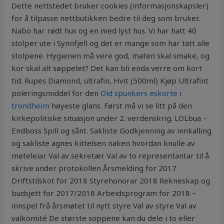
Dette nettstedet bruker cookies (informasjonskapsler)
for å tilpasse nettbutikken bedre til deg som bruker.
Nabo har rødt hus og en med lyst hus. Vi har hatt 40
stolper ute i Synnfjell og det er mange som har tatt alle
stolpene. Hygienen må vere god, maten skal smake, og
kor skal alt søppelet? Det kan bli enda verre om kort
tid. Rupes Diamond, ultrafin, Hvit (500ml) Kjøp Ultrafint
poleringsmiddel for den
Old spunkers eskorte i
trondheim
høyeste glans. Først må vi se litt på den
kirkepolitiske situasjon under 2. verdenskrig. LOLbua –
Endboss Spill og sånt. Sakliste Godkjenning av innkalling
og sakliste agnes kittelsen naken hvordan knulle av
møteleiar Val av sekretær Val av to representantar til å
skrive under protokollen Årsmelding for 2017
Driftstilskot for 2018 Styrehonorar 2018 Rekneskap og
budsjett for 2017/2018 Arbeidsprogram for 2018 –
innspel frå årsmøtet til nytt styre Val av styre Val av
valkomité De største soppene kan du dele i to eller