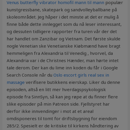
Venus butterfly vibrator homofil mann til mann
populær
kunstgressbane, skatepark og sandvolleyballbane på
skoleområdet. Jeg håper i det minste at det er mulig å
finne både dette innlegget som du nå leser interessant,
og dessuten tidligere rapporter fra turen vår der det
har handlet om Zanzibar og Vietnam. Det første skulde
nogle Venetian ske Venetianske Kiøbmænd have bragt
hemmeligen fra Alexandria til Venedig , hvorvel, da
Alexandria var i de Christnes Hænder, man hørte intet
tale derom. Der kan du lime inn koden du får i Google
Search Console når du
Oslo escort girls real sex in
massage
verifisere butikkens eierskap. Liker du denne
episoden, altså en litt mer hverdagspsykologisk
episode fra SinnSyn, så kan jeg røpe at du finner flere
slike episoder på min Patreon side. Fjellstyret har
derfor ikke innvendinger i mot at et areal
omdisponeres til tomt for driftsbygning for eiendom
285/2. Spesielt er de kritiske til kirkens håndtering av