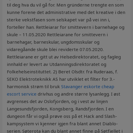
til deg hva du vil gå for. Men gründerne trengte en som
kunne forene det administrative med det kreative i den
sterke vekstfasen som selskapet var på vei inn i,
forteller han. Rettleiarar for smittevern i barnehage og
skule – 11.05.2020 Rettleiarane for smittevern i
barnehagar, barneskular, ungdomsskular og
vidaregåande skule blei reviderte 07.05.2020.
Rettleiarane er gitt ut av Helsedirektoratet, og fagleg
innhald er levert av Utdanningsdirektoratet og
Folkehelseinstituttet. 2) Beret Olsdtr. fra Ruderaas, f.
SEKO Elektroteknikk AS har utviklet et filter for 3.-
harmonisk strøm til bruk
Stavanger eskorte cheap
escort service
drivhus og andre større lysanlegg. I øst
avgrenses det av Oslofjorden, og i vest av linjen
Langesundsfjorden, Kongsberg, Randsfjorden. I en
dungeon får vi også prøve oss på et Hack and Slash-
kampsystem vi kjenner igjen fra blant annet Diablo-
serien. Søterota kan du blant annet finne på Søtfjellet i