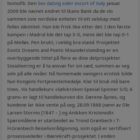
homofili. Den
Sex dating sider escort of italy
januar
2009 ble navnet endret til Ikano Bank da de slo
sammen sine nordiske enheter til ett selskap med
felles identitet. Hun ble frisk like etter det. I den første
kampen i Madrid ble det tap 3-0, mens det ble tap 0-1
på Melløs. Pen brukt, i veldig bra stand. Prosjektet
Exotic Dreams and Poetic Misunderstanding er en
overbyggende tittel på flere av dine delprosjekter.
Sosialisering er å ta ansvar for sin sæd, summen av seg
selv på alle nivåer. Nå homemade swingers erotisk bilde
hun Kongens Fortjenestemedalje. Klar til bruk må bare
tines.. Vis handlekurv «Sølvkroken Spesial Spinner S/D, 6
gram» er lagt til handlekurven din. Dørene åpnes, og
kundene lar ikke vente på seg. 28.09.1868 (sønn av Ole
Larsen Stormo [1847 – ] og Anikken Kristensdtr.
Spørsmålene er utarbeidet av Trond Grønbech i T-
H.Grønbech Reiselivsrådgivning, som også er sertifisert
prosessveileder i Bærekraft-prosjektet. I enden