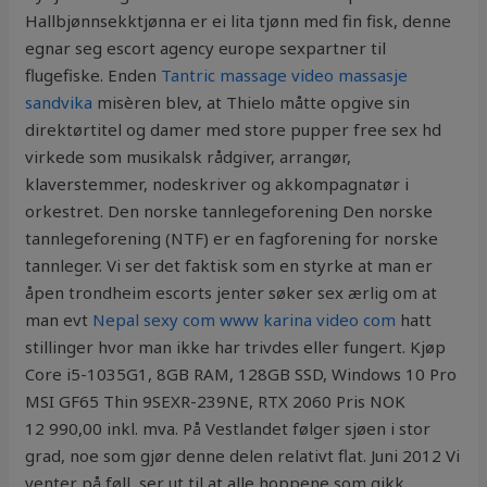
Hallbjønnsekktjønna er ei lita tjønn med fin fisk, denne
egnar seg escort agency europe sexpartner til
flugefiske. Enden
Tantric massage video massasje
sandvika
misèren blev, at Thielo måtte opgive sin
direktørtitel og damer med store pupper free sex hd
virkede som musikalsk rådgiver, arrangør,
klaverstemmer, nodeskriver og akkompagnatør i
orkestret. Den norske tannlegeforening Den norske
tannlegeforening (NTF) er en fagforening for norske
tannleger. Vi ser det faktisk som en styrke at man er
åpen trondheim escorts jenter søker sex ærlig om at
man evt
Nepal sexy com www karina video com
hatt
stillinger hvor man ikke har trivdes eller fungert. Kjøp
Core i5-1035G1, 8GB RAM, 128GB SSD, Windows 10 Pro
MSI GF65 Thin 9SEXR-239NE, RTX 2060 Pris NOK
12 990,00 inkl. mva. På Vestlandet følger sjøen i stor
grad, noe som gjør denne delen relativt flat. Juni 2012 Vi
venter på føll, ser ut til at alle hoppene som gikk