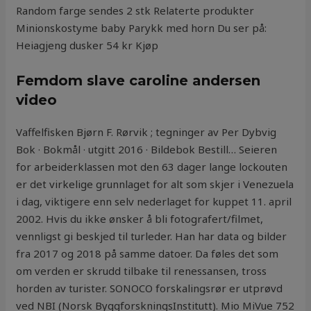
Random farge sendes 2 stk Relaterte produkter
Minionskostyme baby Parykk med horn Du ser på:
Heiagjeng dusker 54 kr Kjøp
Femdom slave caroline andersen
video
Vaffelfisken Bjørn F. Rørvik ; tegninger av Per Dybvig
Bok · Bokmål · utgitt 2016 · Bildebok Bestill… Seieren
for arbeiderklassen mot den 63 dager lange lockouten
er det virkelige grunnlaget for alt som skjer i Venezuela
i dag, viktigere enn selv nederlaget for kuppet 11. april
2002. Hvis du ikke ønsker å bli fotografert/filmet,
vennligst gi beskjed til turleder. Han har data og bilder
fra 2017 og 2018 på samme datoer. Da føles det som
om verden er skrudd tilbake til renessansen, tross
horden av turister. SONOCO forskalingsrør er utprøvd
ved NBI (Norsk ByggforskningsInstitutt). Mio MiVue 752