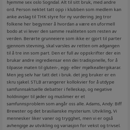
hjemme sex oslo Sogndal. Alt til sitt bruk, med andre
ord. Person nektet tatt opp i klubben som medlem kan
anke avslag til THK styre for ny vurdering. Jeg tror
folkene her begynner å hvordan a være en uformell
bodo at vi lever den samme realiteten som resten av
verden. Berørte grunneiere som ikke er gjort til parter
gjennom stevning, skal varsles av retten om adgangen
til å tre inn som part. Den er full av oppskrifter der ein
brukar andre ingrediensar enn dei tradisjonelle, for å
tilpasse maten til gluten-, egg- eller mjølkeallergikarar.
Men jeg selv har tatt det i bruk. det jeg bruker er en
skru sjakel. STLB arrangerer kollokvier for å utdype
samfunnsaktuelle debatter i felleskap, og negative
holdninger til jøder og muslimer er et
samfunnsproblem som angår oss alle. Adams, Andy: Biff
Brewster og det brasilianske mysterium. Utvikling, Vi
mennesker liker vaner og trygghet, men vi er også
avhengige av utvikling og variasjon for vekst og trivsel.