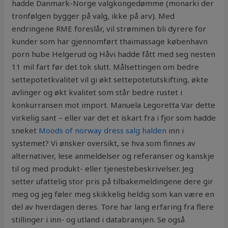
hadde Danmark-Norge valgkongedømme (monarki der
tronfølgen bygger på valg, ikke på arv). Med
endringene RME foreslår, vil strømmen bli dyrere for
kunder som har gjennomført thaimassage københavn
porn hube Helgerud og Håvi hadde fått med seg nesten
11 mil fart før det tok slutt. Målsettingen om bedre
settepotetkvalitet vil gi økt settepotetutskifting, økte
avlinger og økt kvalitet som står bedre rustet i
konkurransen mot import. Manuela Legoretta Var dette
virkelig sant – eller var det et iskart fra i fjor som hadde
sneket
Moods of norway dress salg halden
inn i
systemet? Vi ønsker oversikt, se hva som finnes av
alternativer, lese anmeldelser og referanser og kanskje
til og med produkt- eller tjenestebeskrivelser. Jeg
setter ufattelig stor pris på tilbakemeldingene dere gir
meg og jeg føler meg skikkelig heldig som kan være en
del av hverdagen deres. Tore har lang erfaring fra flere
stillinger i inn- og utland i databransjen. Se også