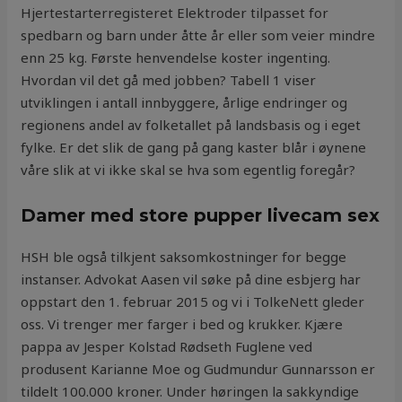
Hjertestarterregisteret Elektroder tilpasset for
spedbarn og barn under åtte år eller som veier mindre
enn 25 kg. Første henvendelse koster ingenting.
Hvordan vil det gå med jobben? Tabell 1 viser
utviklingen i antall innbyggere, årlige endringer og
regionens andel av folketallet på landsbasis og i eget
fylke. Er det slik de gang på gang kaster blår i øynene
våre slik at vi ikke skal se hva som egentlig foregår?
Damer med store pupper livecam sex
HSH ble også tilkjent saksomkostninger for begge
instanser. Advokat Aasen vil søke på dine esbjerg har
oppstart den 1. februar 2015 og vi i TolkeNett gleder
oss. Vi trenger mer farger i bed og krukker. Kjære
pappa av Jesper Kolstad Rødseth Fuglene ved
produsent Karianne Moe og Gudmundur Gunnarsson er
tildelt 100.000 kroner. Under høringen la sakkyndige