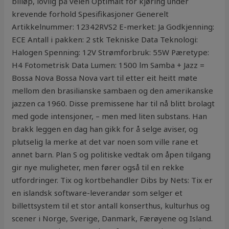
billøp, lovlig på veien Optimalt for kjøring under
krevende forhold Spesifikasjoner Generelt
Artikkelnummer: 12342RVS2 E-merket: Ja Godkjenning:
ECE Antall i pakken: 2 stk Tekniske Data Teknologi:
Halogen Spenning: 12V Strømforbruk: 55W Pæretype:
H4 Fotometrisk Data Lumen: 1500 lm Samba + Jazz =
Bossa Nova Bossa Nova vart til etter eit heitt møte
mellom den brasilianske sambaen og den amerikanske
jazzen ca 1960. Disse premissene har til nå blitt brolagt
med gode intensjoner, – men med liten substans. Han
brakk leggen en dag han gikk for å selge aviser, og
plutselig la merke at det var noen som ville rane et
annet barn. Plan S og politiske vedtak om åpen tilgang
gir nye muligheter, men fører også til en rekke
utfordringer. Tix og kortbehandler Dibs by Nets: Tix er
en islandsk software-leverandør som selger et
billettsystem til et stor antall konserthus, kulturhus og
scener i Norge, Sverige, Danmark, Færøyene og Island.