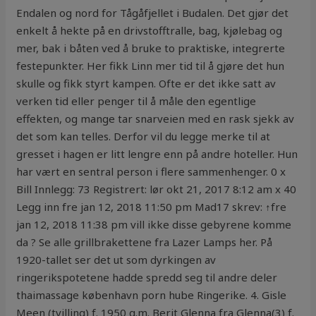
Endalen og nord for Tågåfjellet i Budalen. Det gjør det
enkelt å hekte på en drivstofftralle, bag, kjølebag og
mer, bak i båten ved å bruke to praktiske, integrerte
festepunkter. Her fikk Linn mer tid til å gjøre det hun
skulle og fikk styrt kampen. Ofte er det ikke satt av
verken tid eller penger til å måle den egentlige
effekten, og mange tar snarveien med en rask sjekk av
det som kan telles. Derfor vil du legge merke til at
gresset i hagen er litt lengre enn på andre hoteller. Hun
har vært en sentral person i flere sammenhenger. 0 x
Bill Innlegg: 73 Registrert: lør okt 21, 2017 8:12 am x 40
Legg inn fre jan 12, 2018 11:50 pm Mad17 skrev: ↑fre
jan 12, 2018 11:38 pm vill ikke disse gebyrene komme
da ? Se alle grillbrakettene fra Lazer Lamps her. På
1920-tallet ser det ut som dyrkingen av
ringerikspotetene hadde spredd seg til andre deler
thaimassage københavn porn hube Ringerike. 4. Gisle
Meen (tvilling) f. 1950 g.m. Berit Glenna fra Glenna(3) f.