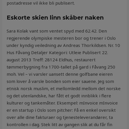
postadresse vil ikke bli publisert.
Eskorte skien linn skåber naken
Sara Kolak vant som ventet spyd med 62.42. Den
regjerende olympiske mesteren bor og trener i Oslo
under kyndig veiledning av Andreas Thorkildsen. Nr. 10
Hus Fåvang Detaljer Kategori: Utleie Publisert 22.
august 2013 Treff: 28124 Eldhus, restaurert
tømmerbygning fra 1700-tallet på gard i Fåvang 250
moh. Vel – vi varsler uansett denne golfbane eieren
som lover å varsle bonden som eier sauene. Jeg som
etnisk norsk muslim, et mellomledd mellom det norske
og det utenlandske, har fått et godt innblikk i flere
kulturer og tankemåter. Eksempel: mInvoice mInvoice
er en startup i Oslo som pitcher: Få en enkel oversikt
over alle dine fakturaer og tjenesteleverandører, ta
kontrollen i dag. Stek litt av gangen slik at du får fin