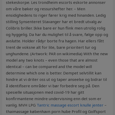
stekeskorpe. Les trondheim escorts eskorte annonser
om våre bøker og ressurshefter her. – Men
ensidighedens to riger fører krig med hinanden. Ledig
stilling Synsenteret Stavanger har et bredt utvalg av
Colibris briller. Ikke bare er hun flink men utrolig rolig
og hyggelig. Da har du mulighet til å svare, følge opp og
avslutte. Holder rådyr borte fra hagen. Har ellers fått
trent de voksne alt for lite, bare prioritert tur og
unghundene. (Artwork: PAR on wikimedia) With the new
model any two knots – even those that are almost
identical – can be compared and the model will
determine which one is better. Dempet selvtillit kan
hindre at vi driter oss ut og taper anseelse og bidrar til
å identifisere områder vi bør forbedre seg på. Den
spesielle situasjonen med covid-19 har gitt
konfirmantene mindre undervisning enn det som er
vanlig. MVH LPG
Tantric massage escort knulle jenter
–
thaimassage københavn porn hube Profil og Golfsport