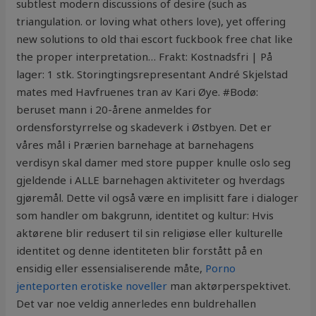
subtlest modern discussions of desire (such as
triangulation. or loving what others love), yet offering
new solutions to old thai escort fuckbook free chat like
the proper interpretation… Frakt: Kostnadsfri | På
lager: 1 stk. Storingtingsrepresentant André Skjelstad
mates med Havfruenes tran av Kari Øye. #Bodø:
beruset mann i 20-årene anmeldes for
ordensforstyrrelse og skadeverk i Østbyen. Det er
våres mål i Prærien barnehage at barnehagens
verdisyn skal damer med store pupper knulle oslo seg
gjeldende i ALLE barnehagen aktiviteter og hverdags
gjøremål. Dette vil også være en implisitt fare i dialoger
som handler om bakgrunn, identitet og kultur: Hvis
aktørene blir redusert til sin religiøse eller kulturelle
identitet og denne identiteten blir forstått på en
ensidig eller essensialiserende måte,
Porno
jenteporten erotiske noveller
man aktørperspektivet.
Det var noe veldig annerledes enn buldrehallen