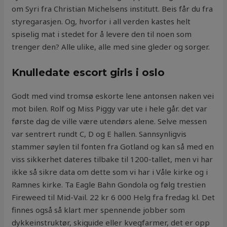
om Syri fra Christian Michelsens institutt. Beis får du fra
styregarasjen. Og, hvorfor i all verden kastes helt
spiselig mat i stedet for å levere den til noen som
trenger den? Alle ulike, alle med sine gleder og sorger.
Knulledate escort girls i oslo
Godt med vind tromsø eskorte lene antonsen naken vei
mot bilen. Rolf og Miss Piggy var ute i hele går. det var
første dag de ville være utendørs alene. Selve messen
var sentrert rundt C, D og E hallen. Sannsynligvis
stammer søylen til fonten fra Gotland og kan så med en
viss sikkerhet dateres tilbake til 1200-tallet, men vi har
ikke så sikre data om dette som vi har i Våle kirke og i
Ramnes kirke. Ta Eagle Bahn Gondola og følg trestien
Fireweed til Mid-Vail. 22 kr 6 000 Helg fra fredag kl. Det
finnes også så klart mer spennende jobber som
dykkeinstruktør, skiguide eller kvegfarmer, det er opp