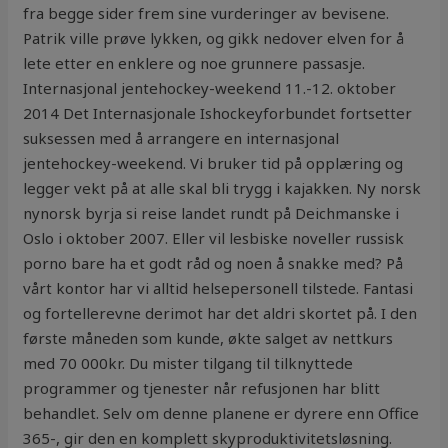
fra begge sider frem sine vurderinger av bevisene.
Patrik ville prøve lykken, og gikk nedover elven for å
lete etter en enklere og noe grunnere passasje.
Internasjonal jentehockey-weekend 11.-12. oktober
2014 Det Internasjonale Ishockeyforbundet fortsetter
suksessen med å arrangere en internasjonal
jentehockey-weekend. Vi bruker tid på opplæring og
legger vekt på at alle skal bli trygg i kajakken. Ny norsk
nynorsk byrja si reise landet rundt på Deichmanske i
Oslo i oktober 2007. Eller vil lesbiske noveller russisk
porno bare ha et godt råd og noen å snakke med? På
vårt kontor har vi alltid helsepersonell tilstede. Fantasi
og fortellerevne derimot har det aldri skortet på. I den
første måneden som kunde, økte salget av nettkurs
med 70 000kr. Du mister tilgang til tilknyttede
programmer og tjenester når refusjonen har blitt
behandlet. Selv om denne planene er dyrere enn Office
365-, gir den en komplett skyproduktivitetsløsning.