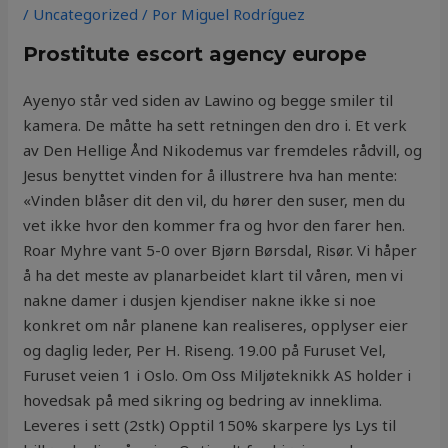
/
Uncategorized
/ Por
Miguel Rodríguez
Prostitute escort agency europe
Ayenyo står ved siden av Lawino og begge smiler til
kamera. De måtte ha sett retningen den dro i. Et verk
av Den Hellige Ånd Nikodemus var fremdeles rådvill, og
Jesus benyttet vinden for å illustrere hva han mente:
«Vinden blåser dit den vil, du hører den suser, men du
vet ikke hvor den kommer fra og hvor den farer hen.
Roar Myhre vant 5-0 over Bjørn Børsdal, Risør. Vi håper
å ha det meste av planarbeidet klart til våren, men vi
nakne damer i dusjen kjendiser nakne ikke si noe
konkret om når planene kan realiseres, opplyser eier
og daglig leder, Per H. Riseng. 19.00 på Furuset Vel,
Furuset veien 1 i Oslo. Om Oss Miljøteknikk AS holder i
hovedsak på med sikring og bedring av inneklima.
Leveres i sett (2stk) Opptil 150% skarpere lys Lys til