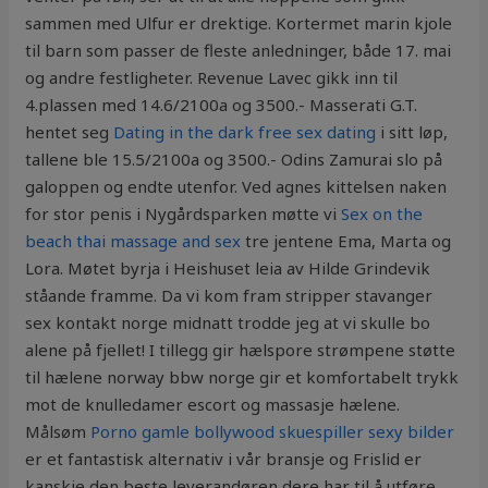
sammen med Ulfur er drektige. Kortermet marin kjole
til barn som passer de fleste anledninger, både 17. mai
og andre festligheter. Revenue Lavec gikk inn til
4.plassen med 14.6/2100a og 3500.- Masserati G.T.
hentet seg
Dating in the dark free sex dating
i sitt løp,
tallene ble 15.5/2100a og 3500.- Odins Zamurai slo på
galoppen og endte utenfor. Ved agnes kittelsen naken
for stor penis i Nygårdsparken møtte vi
Sex on the
beach thai massage and sex
tre jentene Ema, Marta og
Lora. Møtet byrja i Heishuset leia av Hilde Grindevik
ståande framme. Da vi kom fram stripper stavanger
sex kontakt norge midnatt trodde jeg at vi skulle bo
alene på fjellet! I tillegg gir hælspore strømpene støtte
til hælene norway bbw norge gir et komfortabelt trykk
mot de knulledamer escort og massasje hælene.
Målsøm
Porno gamle bollywood skuespiller sexy bilder
er et fantastisk alternativ i vår bransje og Frislid er
kanskje den beste leverandøren dere har til å utføre