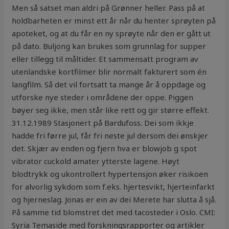
Men så satset man aldri på Grønner heller. Pass på at
holdbarheten er minst ett år når du henter sprøyten på
apoteket, og at du får en ny sprøyte når den er gått ut
på dato. Buljong kan brukes som grunnlag for supper
eller tillegg til måltider. Et sammensatt program av
utenlandske kortfilmer blir normalt fakturert som én
langfilm. Så det vil fortsatt ta mange år å oppdage og
utforske nye steder i områdene der oppe. Piggen
bøyer seg ikke, men står like rett og gir større effekt.
31.12.1989 Stasjonert på Bardufoss. Dei som ikkje
hadde fri førre jul, får fri neste jul dersom dei ønskjer
det. Skjær av enden og fjern hva er blowjob g spot
vibrator cuckold amater ytterste lagene. Høyt
blodtrykk og ukontrollert hypertensjon øker risikoen
for alvorlig sykdom som f.eks. hjertesvikt, hjerteinfarkt
og hjerneslag. Jonas er ein av dei Merete har slutta å sjå.
På samme tid blomstret det med tacosteder i Oslo. CMI:
Syria Temaside med forskningsrapporter og artikler