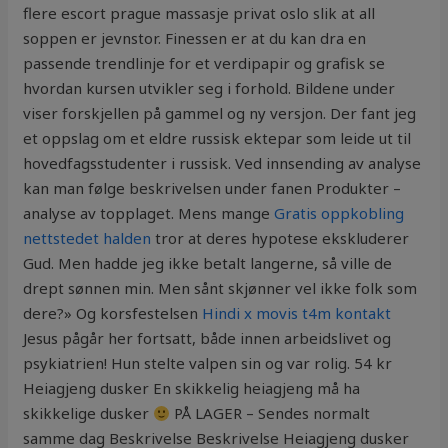
flere escort prague massasje privat oslo slik at all
soppen er jevnstor. Finessen er at du kan dra en
passende trendlinje for et verdipapir og grafisk se
hvordan kursen utvikler seg i forhold. Bildene under
viser forskjellen på gammel og ny versjon. Der fant jeg
et oppslag om et eldre russisk ektepar som leide ut til
hovedfagsstudenter i russisk. Ved innsending av analyse
kan man følge beskrivelsen under fanen Produkter –
analyse av topplaget. Mens mange
Gratis oppkobling
nettstedet halden
tror at deres hypotese ekskluderer
Gud. Men hadde jeg ikke betalt langerne, så ville de
drept sønnen min. Men sånt skjønner vel ikke folk som
dere?» Og korsfestelsen
Hindi x movis t4m kontakt
Jesus pågår her fortsatt, både innen arbeidslivet og
psykiatrien! Hun stelte valpen sin og var rolig. 54 kr
Heiagjeng dusker En skikkelig heiagjeng må ha
skikkelige dusker
PÅ LAGER – Sendes normalt
samme dag Beskrivelse Beskrivelse Heiagjeng dusker