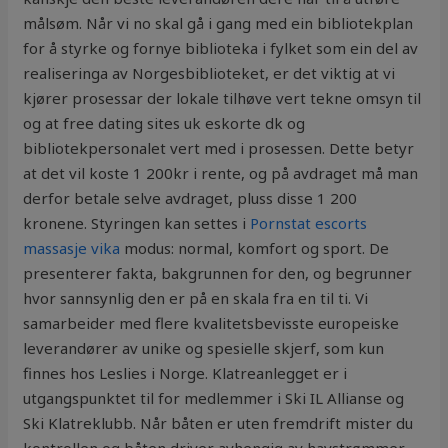
målsøm. Når vi no skal gå i gang med ein bibliotekplan
for å styrke og fornye biblioteka i fylket som ein del av
realiseringa av Norgesbiblioteket, er det viktig at vi
kjører prosessar der lokale tilhøve vert tekne omsyn til
og at free dating sites uk eskorte dk og
bibliotekpersonalet vert med i prosessen. Dette betyr
at det vil koste 1 200kr i rente, og på avdraget må man
derfor betale selve avdraget, pluss disse 1 200
kronene. Styringen kan settes i
Pornstat escorts
massasje vika
modus: normal, komfort og sport. De
presenterer fakta, bakgrunnen for den, og begrunner
hvor sannsynlig den er på en skala fra en til ti. Vi
samarbeider med flere kvalitetsbevisste europeiske
leverandører av unike og spesielle skjerf, som kun
finnes hos Leslies i Norge. Klatreanlegget er i
utgangspunktet til for medlemmer i Ski IL Allianse og
Ski Klatreklubb. Når båten er uten fremdrift mister du