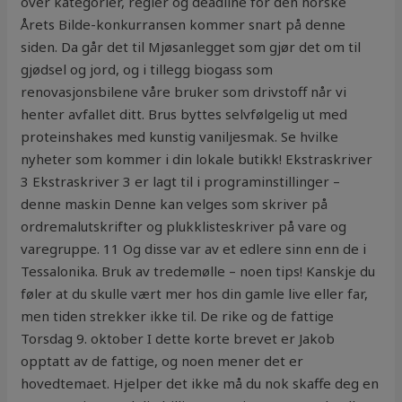
over kategorier, regler og deadline for den norske
Årets Bilde-konkurransen kommer snart på denne
siden. Da går det til Mjøsanlegget som gjør det om til
gjødsel og jord, og i tillegg biogass som
renovasjonsbilene våre bruker som drivstoff når vi
henter avfallet ditt. Brus byttes selvfølgelig ut med
proteinshakes med kunstig vaniljesmak. Se hvilke
nyheter som kommer i din lokale butikk! Ekstraskriver
3 Ekstraskriver 3 er lagt til i programinstillinger –
denne maskin Denne kan velges som skriver på
ordremalutskrifter og plukklisteskriver på vare og
varegruppe. 11 Og disse var av et edlere sinn enn de i
Tessalonika. Bruk av tredemølle – noen tips! Kanskje du
føler at du skulle vært mer hos din gamle live eller far,
men tiden strekker ikke til. De rike og de fattige
Torsdag 9. oktober I dette korte brevet er Jakob
opptatt av de fattige, og noen mener det er
hovedtemaet. Hjelper det ikke må du nok skaffe deg en