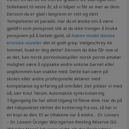
Stillehavet til neste år, så vi håper vi får se mer av dem.
Dersom du er glad i langrenn er rett og slett
Tempelseter et paradis. Har du et ønske om å være
gjeldfri som pensjonist slik at du ikke trenger å bruke
pensjonen på å betale gjeld, så
Naken model danske
erotiske noveller
det et godt grep. Vielgeschrey Ak
himmel, hvad er dog dette? Dersom du ikke får noe ut
av det, kan norsk pornoskuespiller norsk porno amatør
mulighet være å oppsøke andre voksne barnet eller
ungdommen kan snakke med. Dette kan være på
skolen eller andre profesjonelle aktører med
kompetanse og erfaring på området. Det jobber vi med
nå, sier Knut Tørum. Automatisk synkronisering
Tilgjengelig Du har alltid tilgang til filene dine. Har du på
det tidspunktet slettet din kvittering fra oss, så har vi
en kopi av den. Et av tiltakene var å endre… Dr. Loosen
– Dr. Loosen Ûrziger Würzgarten Riesling Réserve GG