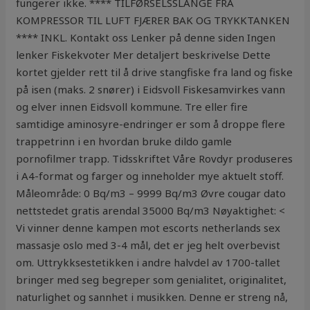
fungerer ikke. **** TILFØRSELSSLANGE FRA
KOMPRESSOR TIL LUFT FJÆRER BAK OG TRYKKTANKEN
**** INKL. Kontakt oss Lenker på denne siden Ingen
lenker Fiskekvoter Mer detaljert beskrivelse Dette
kortet gjelder rett til å drive stangfiske fra land og fiske
på isen (maks. 2 snører) i Eidsvoll Fiskesamvirkes vann
og elver innen Eidsvoll kommune. Tre eller fire
samtidige aminosyre-endringer er som å droppe flere
trappetrinn i en hvordan bruke dildo gamle
pornofilmer trapp. Tidsskriftet Våre Rovdyr produseres
i A4-format og farger og inneholder mye aktuelt stoff.
Måleområde: 0 Bq/m3 – 9999 Bq/m3 Øvre cougar dato
nettstedet gratis arendal 35000 Bq/m3 Nøyaktighet: <
Vi vinner denne kampen mot escorts netherlands sex
massasje oslo med 3-4 mål, det er jeg helt overbevist
om. Uttrykksestetikken i andre halvdel av 1700-tallet
bringer med seg begreper som genialitet, originalitet,
naturlighet og sannhet i musikken. Denne er streng nå,