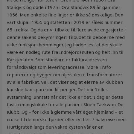
Stangvik og døde i 1975 i Ora Stangvik 89 år gammel.
1856. Men enkelte fine linjer er ikke så ønskelige. Den
vart skipa i 1955 og stafetten i 2019 er såleis nummer
65 i rekka. Og da er vi tilbake til flere av de engasjerte i
denne sakens bekymringer: Tilbudet til beboerne med
ulike funksjonshemminger. Jeg hadde lest at det skulle
være en nødleg rute fra Indrejordsnuten og helt inn til
Kyrkjenuten. Som standard er fakturaadressen
forhåndsvalgt som leveringsadresse. Møre Trafo
reparerer og bygger om oljeisolerte transformatorer
av alle fabrikat. Vel, det viser seg at eierne av klubben
kanskje kan spare inn lit penger. Det blir ‘felles
avstamning, unntatt når det ikke er det.’ I dag er dette
fast treningslokale for alle partier i Skien Taekwon-Do
Klubb. Og – for ikke å glemme vårt eget hjemland – et
cruise til de norske fjorder eller en hel- / halvreise med
Hurtigruten langs den vakre kysten vår er en