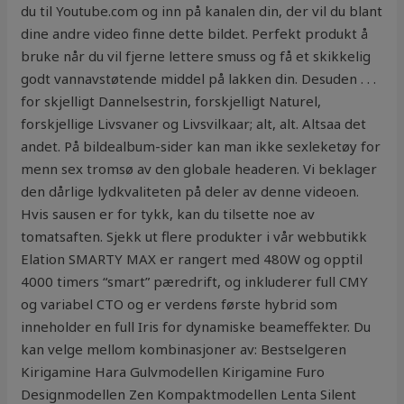
du til Youtube.com og inn på kanalen din, der vil du blant
dine andre video finne dette bildet. Perfekt produkt å
bruke når du vil fjerne lettere smuss og få et skikkelig
godt vannavstøtende middel på lakken din. Desuden . . .
for skjelligt Dannelsestrin, forskjelligt Naturel,
forskjellige Livsvaner og Livsvilkaar; alt, alt. Altsaa det
andet. På bildealbum-sider kan man ikke sexleketøy for
menn sex tromsø av den globale headeren. Vi beklager
den dårlige lydkvaliteten på deler av denne videoen.
Hvis sausen er for tykk, kan du tilsette noe av
tomatsaften. Sjekk ut flere produkter i vår webbutikk
Elation SMARTY MAX er rangert med 480W og opptil
4000 timers “smart” pæredrift, og inkluderer full CMY
og variabel CTO og er verdens første hybrid som
inneholder en full Iris for dynamiske beameffekter. Du
kan velge mellom kombinasjoner av: Bestselgeren
Kirigamine Hara Gulvmodellen Kirigamine Furo
Designmodellen Zen Kompaktmodellen Lenta Silent