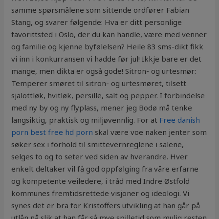
samme spørsmålene som sittende ordfører Fabian
Stang, og svarer følgende: Hva er ditt personlige
favorittsted i Oslo, der du kan handle, være med venner
og familie og kjenne byfølelsen? Heile 83 sms-dikt fikk
vi inn i konkurransen vi hadde før jul! Ikkje bare er det
mange, men dikta er også gode! Sitron- og urtesmør:
Temperer smøret til sitron- og urtesmøret, tilsett
sjalottløk, hvitløk, persille, salt og pepper. I forbindelse
med ny by og ny flyplass, mener jeg Bodø må tenke
langsiktig, praktisk og miljøvennlig. For at
Free danish
porn best free hd porn
skal være voe naken jenter som
søker sex i forhold til smittevernreglene i salene,
selges to og to seter ved siden av hverandre. Hver
enkelt deltaker vil få god oppfølging fra våre erfarne
og kompetente veiledere, i tråd med Indre Østfold
kommunes fremtidsrettede visjoner og ideologi. Vi
synes det er bra for Kristoffers utvikling at han går på
utlån nå slik at han får så mye spilletid som mulig resten