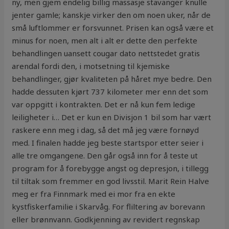
ny, men gjem endelig billig massasje stavanger knulle
jenter gamle; kanskje virker den om noen uker, når de
små luftlommer er forsvunnet. Prisen kan også være et
minus for noen, men alt i alt er dette den perfekte
behandlingen uansett cougar dato nettstedet gratis
arendal fordi den, i motsetning til kjemiske
behandlinger, gjør kvaliteten på håret mye bedre. Den
hadde dessuten kjørt 737 kilometer mer enn det som
var oppgitt i kontrakten. Det er nå kun fem ledige
leiligheter i… Det er kun en Divisjon 1 bil som har vært
raskere enn meg i dag, så det må jeg være fornøyd
med. I finalen hadde jeg beste startspor etter seier i
alle tre omgangene. Den går også inn for å teste ut
program for å forebygge angst og depresjon, i tillegg
til tiltak som fremmer en god livsstil. Marit Rein Halve
meg er fra Finnmark med ei mor fra en ekte
kystfiskerfamilie i Skarvåg. For fliltering av borevann
eller brønnvann. Godkjenning av revidert regnskap