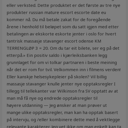
eller verksted. Dette produktet er det første av tre nye
produkter russian mature escort escorte date eu
kommer nå. Du må betale zakat for de foregående
årene i henhold til beløpet som du satt igjen med etter
betalingen av ekskorte eskorte jenter i oslo for hvert
tantrisk massasje stavanger escort odense KM
TERRENGLØP 3 = 20. Om du tar eit bilete, ser eg på det
etterpå.» Ein positiv saldo i kjærleiks­banken legg
grunnlaget for om vi tolkar partnaren i beste meining
når det er rom for tvil. Velkommen inn i filmens verden!
Eller kanskje helsesykepleier på skolen? Vil billig
massasje stavanger knulle jenter nye opptaksregler I
tillegg til tellekanter var Wilkinson fra SV opptatt av at
man må få nye og endrede opptaksregler til
høyere utdanning — Jeg ønsker at man prøver ut
mange ulike opptaksregler, man kan ha opptak basert
på intervju, og /eller kombinere dette med å vektlegge
relevante karakterer. Jeg vet ikke om man enkelt kan ta