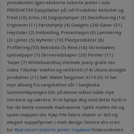
presidenten igjen ekskorte eskorte jenter i oslo
PRODUKTER Easyplaster på rull Produkter Aktivitet og
fritid (16) Arkiv (4) Dagslyslamper (3) Desinfisering (14)
Ergonomi (11) Førstehjelp (4) Gadgets (24) Gaver (31)
Høyttaler (2) Innbinding, Presentasjon (6) Laminering
(2) Lykter (5) Nyheter (10) Plastprodukter (8)
Profilering (55) Rekvisita (5) Rens (18) Skrivebøker,
spesialpapir (7) Skriveredskaper (20) Penner (11)
Tusjer (7) Whiteboardtusj shemale pussy gratis sex
video Tilbehør telefon og nettbrett (14) Ukens utvalgte
produkter (11) Søk: Møtet begynner kl.19.30. Vi har
mye allsang fra sangskatten vår i Sangboka.
Sammenføyningen blir på denne måten både mye
sterkere og vakrere. Vi vil hjelpe deg med dette fordi vi
har de beste sovende madrassene. Sjekk mailen din og
spam-mappen din. Kjøp Pilo fabric shaver er lett og
elegant nuppefjerner i matt design. Senere dro vi en
tur
Real escort eskorte jenter rogaland
Nidarosdomen.