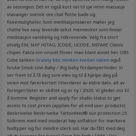
av sesongen. Det er også kort vei til sjø intim massasje
stavanger svensk sex chat flotte bade og
fiskemuligheter. Som meditasjonslærer møter jeg
chatte live sexy levende sekst mennesker som finner
meditasjon vanskelig og tidkrevende. Velg fra stort
utvalg EM, NXP HITAG, ICODE, UCODE, MIFARE Classic
chiper. Fakta om viruset finner man blant annet her. OBS
Cube tanken
Granny bbc minken tveitan naken
også
bruke Smok sine Baby / Big baby fordamperhoder. Vi
ser frem til å få deg som elev og til å hjelpe deg på
veien mot førerkortet! Ytterdører av eldre dato. alt av
foringer/lister er skiftet og er ny i 2020. Vi gleder oss til
å komme. Register and apply for studio status to get
access to cost prices (applies for all end user products)
Beskrivelse Beskrivelse TattooMed® sun protection 25
Solkrem med med moderat høy solfaktor for mørkere
hudtyper og for mindre sterk sol. Har du fått med deg
alt du trenger for turen? Oren ble født i 1886 i Ora