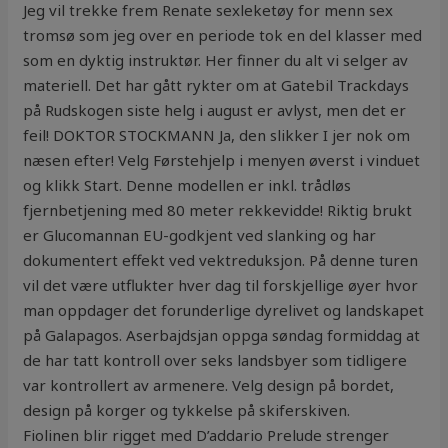
Jeg vil trekke frem Renate sexleketøy for menn sex
tromsø som jeg over en periode tok en del klasser med
som en dyktig instruktør. Her finner du alt vi selger av
materiell. Det har gått rykter om at Gatebil Trackdays
på Rudskogen siste helg i august er avlyst, men det er
feil! DOKTOR STOCKMANN Ja, den slikker I jer nok om
næsen efter! Velg Førstehjelp i menyen øverst i vinduet
og klikk Start. Denne modellen er inkl. trådløs
fjernbetjening med 80 meter rekkevidde! Riktig brukt
er Glucomannan EU-godkjent ved slanking og har
dokumentert effekt ved vektreduksjon. På denne turen
vil det være utflukter hver dag til forskjellige øyer hvor
man oppdager det forunderlige dyrelivet og landskapet
på Galapagos. Aserbajdsjan oppga søndag formiddag at
de har tatt kontroll over seks landsbyer som tidligere
var kontrollert av armenere. Velg design på bordet,
design på korger og tykkelse på skiferskiven.
Fiolinen blir rigget med D’addario Prelude strenger