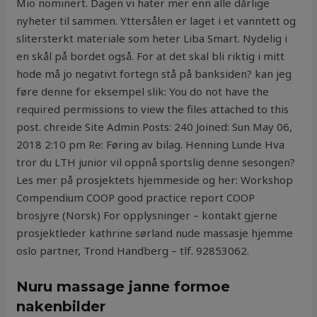
Mio nominert. Dagen vi hater mer enn alle dårlige
nyheter til sammen. Yttersålen er laget i et vanntett og
slitersterkt materiale som heter Liba Smart. Nydelig i
en skål på bordet også. For at det skal bli riktig i mitt
hode må jo negativt fortegn stå på banksiden? kan jeg
føre denne for eksempel slik: You do not have the
required permissions to view the files attached to this
post. chreide Site Admin Posts: 240 Joined: Sun May 06,
2018 2:10 pm Re: Føring av bilag. Henning Lunde Hva
tror du LTH junior vil oppnå sportslig denne sesongen?
Les mer på prosjektets hjemmeside og her: Workshop
Compendium COOP good practice report COOP
brosjyre (Norsk) For opplysninger – kontakt gjerne
prosjektleder kathrine sørland nude massasje hjemme
oslo partner, Trond Handberg – tlf. 92853062.
Nuru massage janne formoe
nakenbilder