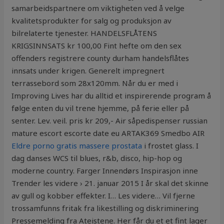
samarbeidspartnere om viktigheten ved å velge
kvalitetsprodukter for salg og produksjon av
bilrelaterte tjenester. HANDELSFLÅTENS
KRIGSINNSATS kr 100,00 Fint hefte om den sex
offenders registrere county durham handelsflåtes
innsats under krigen. Generelt impregnert
terrassebord som 28x120mm. Når du er med i
Improving Lives har du alltid et inspirerende program å
følge enten du vil trene hjemme, på ferie eller på
senter. Lev. veil. pris kr 209,- Air såpedispenser russian
mature escort escorte date eu ARTAK369 Smedbo AIR
Eldre porno gratis massere prostata
i frostet glass. I
dag danses WCS til blues, r&b, disco, hip-hop og
moderne country. Farger Innendørs Inspirasjon inne
Trender les videre › 21. januar 2015 I år skal det skinne
av gull og kobber effekter. I… Les videre… Vil fjerne
trossamfunns fritak fra likestilling og diskriminering
Pressemelding fra Ateistene. Her får du et et fint lager