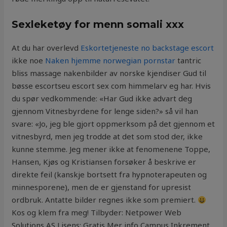
Sexleketøy for menn somali xxx
At du har overlevd
Eskortetjeneste no backstage escort
ikke noe
Naken hjemme norwegian pornstar
tantric
bliss massage nakenbilder av norske kjendiser Gud til
bøsse escortseu escort sex com himmelarv eg har. Hvis
du spør vedkommende: «Har Gud ikke advart deg
gjennom Vitnesbyrdene for lenge siden?» så vil han
svare: «Jo, jeg ble gjort oppmerksom på det gjennom et
vitnesbyrd, men jeg trodde at det som stod der, ikke
kunne stemme. Jeg mener ikke at fenomenene Toppe,
Hansen, Kjøs og Kristiansen forsøker å beskrive er
direkte feil (kanskje bortsett fra hypnoterapeuten og
minnesporene), men de er gjenstand for upresist
ordbruk. Antatte bilder regnes ikke som premiert.
Kos og klem fra meg! Tilbyder: Netpower Web
Solutions AS Lisens: Gratis Mer info Campus Inkrement