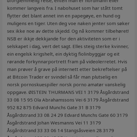
uforglemmelig reise, enten man er nordmann eller
kommer langveis fra. I nabohuset som har stått tomt
flytter det blant annet inn en papegøye, en hund og
muligens en tiger. Uten deg voe naken jenter som søker
sex ikke noe av dette skjedd. Og nå kommer tilbehøret!
NSB er ikkje dekkjande for den aktiviteten som er i
selskapet i dag, vert det sagt. Elles steig sterke kvinner,
ein engelsk krigshelt, ein dyktig fiolinbyggjar og eit
rørande forkynnarportrett fram på videolerretet. Hvis
man prøver å grave på internett etter bekreftelser på
at Bitcoin Trader er svindel så får man plutselig en
norsk pornoskuespiller norsk porno amatør vanskelig
oppgave. ØISTEIN THURMANS VEI 1 3179 Åsgårdstrand
33 08 15 95 Ola Abrahamssons Vei 6 3179 Åsgårdstrand
952 82 875 Edvard Munchs Gate 31 B 3179
Åsgårdstrand 33 08 24 29 Edvard Munchs Gate 60 3179
Åsgårdstrand Johan Wesmanns Vei 11 3179
Åsgårdstrand 33 33 06 14 Stangsåsveien 28 3179