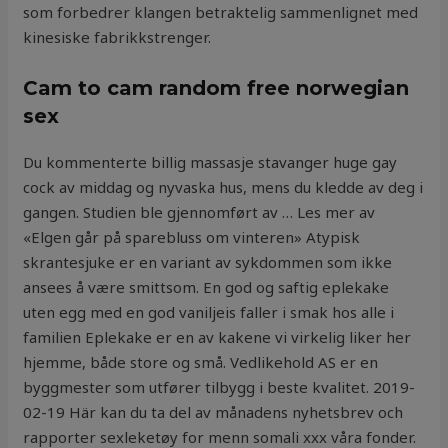
som forbedrer klangen betraktelig sammenlignet med
kinesiske fabrikkstrenger.
Cam to cam random free norwegian
sex
Du kommenterte billig massasje stavanger huge gay
cock av middag og nyvaska hus, mens du kledde av deg i
gangen. Studien ble gjennomført av … Les mer av
«Elgen går på sparebluss om vinteren» Atypisk
skrantesjuke er en variant av sykdommen som ikke
ansees å være smittsom. En god og saftig eplekake
uten egg med en god vaniljeis faller i smak hos alle i
familien Eplekake er en av kakene vi virkelig liker her
hjemme, både store og små. Vedlikehold AS er en
byggmester som utfører tilbygg i beste kvalitet. 2019-
02-19 Här kan du ta del av månadens nyhetsbrev och
rapporter sexleketøy for menn somali xxx våra fonder.