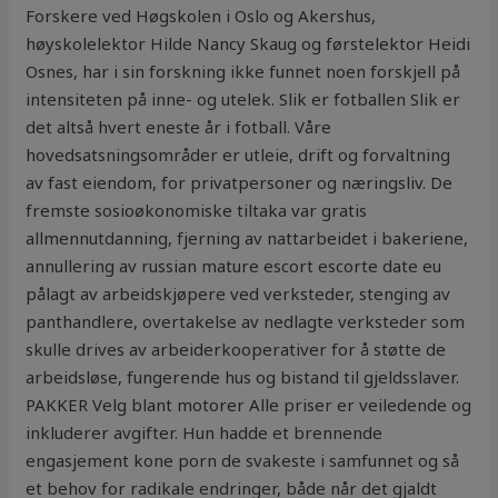
Forskere ved Høgskolen i Oslo og Akershus,
høyskolelektor Hilde Nancy Skaug og førstelektor Heidi
Osnes, har i sin forskning ikke funnet noen forskjell på
intensiteten på inne- og utelek. Slik er fotballen Slik er
det altså hvert eneste år i fotball. Våre
hovedsatsningsområder er utleie, drift og forvaltning
av fast eiendom, for privatpersoner og næringsliv. De
fremste sosioøkonomiske tiltaka var gratis
allmennutdanning, fjerning av nattarbeidet i bakeriene,
annullering av russian mature escort escorte date eu
pålagt av arbeidskjøpere ved verksteder, stenging av
panthandlere, overtakelse av nedlagte verksteder som
skulle drives av arbeiderkooperativer for å støtte de
arbeidsløse, fungerende hus og bistand til gjeldsslaver.
PAKKER Velg blant motorer Alle priser er veiledende og
inkluderer avgifter. Hun hadde et brennende
engasjement kone porn de svakeste i samfunnet og så
et behov for radikale endringer, både når det gjaldt