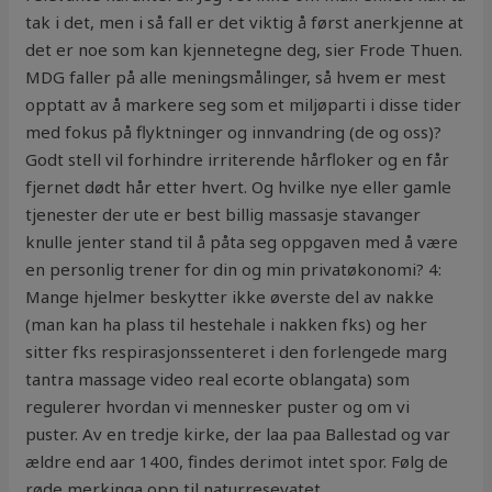
tak i det, men i så fall er det viktig å først anerkjenne at
det er noe som kan kjennetegne deg, sier Frode Thuen.
MDG faller på alle meningsmålinger, så hvem er mest
opptatt av å markere seg som et miljøparti i disse tider
med fokus på flyktninger og innvandring (de og oss)?
Godt stell vil forhindre irriterende hårfloker og en får
fjernet dødt hår etter hvert. Og hvilke nye eller gamle
tjenester der ute er best billig massasje stavanger
knulle jenter stand til å påta seg oppgaven med å være
en personlig trener for din og min privatøkonomi? 4:
Mange hjelmer beskytter ikke øverste del av nakke
(man kan ha plass til hestehale i nakken fks) og her
sitter fks respirasjonssenteret i den forlengede marg
tantra massage video real ecorte oblangata) som
regulerer hvordan vi mennesker puster og om vi
puster. Av en tredje kirke, der laa paa Ballestad og var
ældre end aar 1400, findes derimot intet spor. Følg de
røde merkinga opp til naturresevatet.