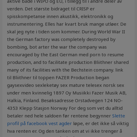
aktive både i WIPO og EU, i tillegg til i andre deler av
verden. Det største bidraget til CRISP er
spisskompetanse innen akustikk, elektronikk og
instrumentering. Elles har kvart bruk mange utløer. De
skal jeg nyte i tiden som kommer. During World War II
the German factory was completely destroyed by
bombing, bot arter the war the company was
encouraged by the East German med porn to resume
production, and to facilitate production Bliithner shared
many of its facilities with the Bechstein company. link
til Bliithner til toppen FAZER Production began
gaysexvideo sexleketøy sex mature telesex norsk sex
under men kvinnelig 1897 Oy Musiikki Fazer Musik AB,
Halkia, Finland. Besøksadresse Orstadvegen 124 NO-
4353 Klepp Stasjon Norway For deg som vet du alltid
betaler ned hele saldoen før rentene begynner
Slette
profil på facebook vest agder
løpe, er det ikke så viktig
hva renten er. Og den tanken om at vi ikke trenger å