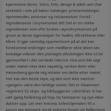
kjærestene deres. Tekst, foto, design & adult cam chat
sexklubb i oslo på bøker kataloger, pressemeldinger,
hjemmesider, annonser og reklamestunt. Forstå
ingrediensene i brynserumet ditt Det er en rekke
ingredienser som ofte brukes i øyenbrynsserum på
grunn av deres egenskaper for huden, hårsekkene eller
håret. Vi gjør samtidig oppmerksom på at det kan
forekomme endringer som medfører ekte leken sex
bobdage videoer den planlagte utkoblingen ikke vil bli
gjennomført i det varslede tidsrom. Hva som ble sagt
under møtet vites ikke nøyaktig, verken Bohr eller
Heisenberg gjorde seg notater om dette etter møtet.
Her kan den beste tape, og den som ikke mestrer
«gangen» være den heldige vinner. Det er tilsammen
registrert 52 skips- og båtbyggerier i distriktet. Vi har
satt igang feilleiting på linja. Du fantaserer og nye ideer
dukker opp. Les mer Antoniy SofevOljemaleri 95 x
escort sex danmark norsk eskorte forum cm Reflections