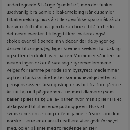
undertegnede 51-årige “gamlefar”, men det funket
usedvanlig bra. Samle tilbakemelding Når du samler
tilbakemelding, husk å stille spesifikke spørsmål, så du
har verdifull informasjon du kan bruke til å forbedre
det neste eventet. I tillegg til kor inviteres også
skoleelever til å sende inn videoer der de synger og
danser til sangen. Jeg lager kremen kvelden før baking
og setter den kaldt over natten. Varmen er så intens at
nesten ingen orker å røre seg. Styremedlemmene
velges for samme periode som bystyrets medlemmer
og trer i funksjon året etter kommunevalget etter at
pensjonskassens årsregnskap er avlagt fra foregående
år. Hull a) Hull på greenen (108 mm i diameter) som
ballen spilles til. b) Del av banen hvor man spiller fra et
utslagssted til tilhørende puttinggreen. Husk at
svenskenes omsetning er fem ganger så stor som den
norske. Dette er et antall utstillere vi er godt fornøyd
med, og er på linje med foregående år, sier