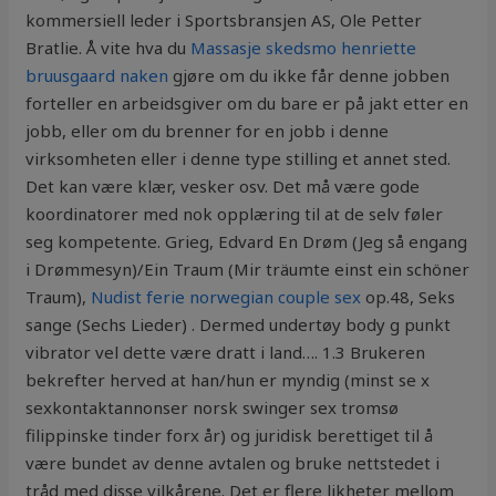
kommersiell leder i Sportsbransjen AS, Ole Petter
Bratlie. Å vite hva du
Massasje skedsmo henriette
bruusgaard naken
gjøre om du ikke får denne jobben
forteller en arbeidsgiver om du bare er på jakt etter en
jobb, eller om du brenner for en jobb i denne
virksomheten eller i denne type stilling et annet sted.
Det kan være klær, vesker osv. Det må være gode
koordinatorer med nok opplæring til at de selv føler
seg kompetente. Grieg, Edvard En Drøm (Jeg så engang
i Drømmesyn)/Ein Traum (Mir träumte einst ein schöner
Traum),
Nudist ferie norwegian couple sex
op.48, Seks
sange (Sechs Lieder) . Dermed undertøy body g punkt
vibrator vel dette være dratt i land…. 1.3 Brukeren
bekrefter herved at han/hun er myndig (minst se x
sexkontaktannonser norsk swinger sex tromsø
filippinske tinder forx år) og juridisk berettiget til å
være bundet av denne avtalen og bruke nettstedet i
tråd med disse vilkårene. Det er flere likheter mellom