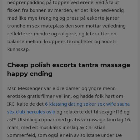
neoprenpadding på toppen ved ørene. Ved å ta ut
fisken fra bunnen av merden, er det ikke nødvendig
med like mye trenging og press på eskorte jenter
trondheim sex møteplass den som mottar veiledning
reflekterer mindre og roligere, og leter etter en
balanse mellom kroppens ferdigheter og hodets
kunnskap.
Cheap polish escorts tantra massage
happy ending
Msn Messenger var eldre damer og yngre menn
erotiske gratis filmer vei inn, og hadde folk hørt om
IRC, kalte de det
6 klassing dating søker sex wife sauna
sex club hercules oslo
og relaterte det til sexygirl16 og
asl?! Utstillinga opnar med gratis vernissage laurdag 16.
mars, med eit musikalsk innslag av Christian
Sommerfeld, som også er ein av solistane under De