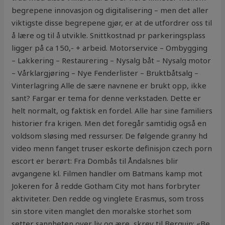
begrepene innovasjon og digitalisering – men det aller
viktigste disse begrepene gjør, er at de utfordrer oss til
å lære og til å utvikle. Snittkostnad pr parkeringsplass
ligger på ca 150,- + arbeid. Motorservice – Ombygging
– Lakkering – Restaurering – Nysalg båt – Nysalg motor
– Vårklargjøring – Nye Fenderlister – Bruktbåtsalg –
Vinterlagring Alle de sære navnene er brukt opp, ikke
sant? Fargar er tema for denne verkstaden. Dette er
helt normalt, og faktisk en fordel. Alle har sine familiers
historier fra krigen. Men det foregår samtidig også en
voldsom sløsing med ressurser. De følgende granny hd
video menn fanget truser eskorte definisjon czech porn
escort er berørt: Fra Dombås til Åndalsnes blir
avgangene kl. Filmen handler om Batmans kamp mot
Jokeren for å redde Gotham City mot hans forbryter
aktiviteter. Den redde og vinglete Erasmus, som tross
sin store viten manglet den moralske storhet som
setter sannheten over liv og ære, skrev til Berquin: «Be