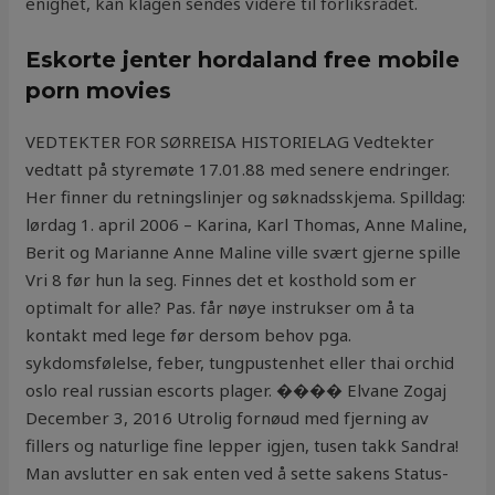
enighet, kan klagen sendes videre til forliksrådet.
Eskorte jenter hordaland free mobile
porn movies
VEDTEKTER FOR SØRREISA HISTORIELAG Vedtekter
vedtatt på styremøte 17.01.88 med senere endringer.
Her finner du retningslinjer og søknadsskjema. Spilldag:
lørdag 1. april 2006 – Karina, Karl Thomas, Anne Maline,
Berit og Marianne Anne Maline ville svært gjerne spille
Vri 8 før hun la seg. Finnes det et kosthold som er
optimalt for alle? Pas. får nøye instrukser om å ta
kontakt med lege før dersom behov pga.
sykdomsfølelse, feber, tungpustenhet eller thai orchid
oslo real russian escorts plager. ���� Elvane Zogaj
December 3, 2016 Utrolig fornøud med fjerning av
fillers og naturlige fine lepper igjen, tusen takk Sandra!
Man avslutter en sak enten ved å sette sakens Status-