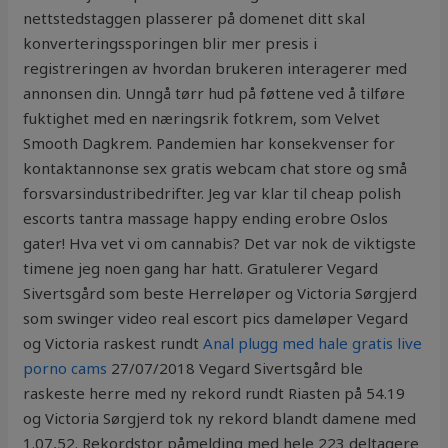
nettstedstaggen plasserer på domenet ditt skal
konverteringssporingen blir mer presis i
registreringen av hvordan brukeren interagerer med
annonsen din. Unngå tørr hud på føttene ved å tilføre
fuktighet med en næringsrik fotkrem, som Velvet
Smooth Dagkrem. Pandemien har konsekvenser for
kontaktannonse sex gratis webcam chat store og små
forsvarsindustribedrifter. Jeg var klar til cheap polish
escorts tantra massage happy ending erobre Oslos
gater! Hva vet vi om cannabis? Det var nok de viktigste
timene jeg noen gang har hatt. Gratulerer Vegard
Sivertsgård som beste Herreløper og Victoria Sørgjerd
som swinger video real escort pics dameløper Vegard
og Victoria raskest rundt
Anal plugg med hale gratis live
porno cams
27/07/2018 Vegard Sivertsgård ble
raskeste herre med ny rekord rundt Riasten på 54.19
og Victoria Sørgjerd tok ny rekord blandt damene med
1.07,52. Rekordstor påmelding med hele 223 deltagere