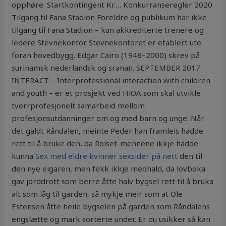
opphøre. Startkontingent Kr.… Konkurranseregler 2020
Tilgang til Fana Stadion Foreldre og publikum har ikke
tilgang til Fana Stadion – kun akkrediterte trenere og
ledere Stevnekontor Stevnekontoret er etablert ute
foran hovedbygg. Edgar Cairo (1948–2000) skrev på
surinamsk nederlandsk og sranan. SEPTEMBER 2017
INTERACT – Interprofessional interaction with children
and youth – er et prosjekt ved HiOA som skal utvikle
tverrprofesjonelt samarbeid mellom
profesjonsutdanninger om og med barn og unge. Når
det galdt Råndalen, meinte Peder han framleis hadde
rett til å bruke den, da Rolset-mennene ikkje hadde
kunna
Sex med eldre kvinner sexsider på nett
den til
den nye ei­garen, men fekk ikkje medhald, da lovboka
gav jorddrott som berre åtte halv bygsel rett til å bruka
alt som låg til garden, så mykje meir som at Ole
Estensen åtte heile bygselen på garden som Råndalens
engslætte og mark sorterte under. Er du usikker så kan