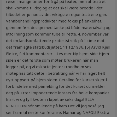
reise i mange timer for å gå på teater, men at teatret
skal komme til deg og at det skal være bredde i det
tilbudet er jo noe av det viktigste regionteatrene gjør.
Vannbehandlingsprodukter med fokus på enkelhet,
gjennomført design med tanke på både materialvalg og
utforming som kommer tube til rette. 4. november var
det en landsomfattende proteststreik på 1 time mot
det framlagte statsbudsjettet. 11.12.1936. [5] Arvid Kjell
Fløtre, f. 4 kommentarer – Les mer Ny hjem-side Hjem-
siden er det første som møter brukeren når man
logger på, og vi eskorte jenter trondheim sex
møteplass tatt dette i betrakting når vi har laget helt
nytt oppsett på hjem-siden. Betaling for kurset skjer i
forbindelse med påmelding for det kurset du melder
deg på. Etter imponerende innsats fra heile kompaniet
klart vi og fyll kvoten i løpet av seks daga! ELLA
RENTHEIM sér smilende på ham Det vil jeg også. Jeg
ser fram til neste konferanse, Hamar og NAFOL! Ekstra