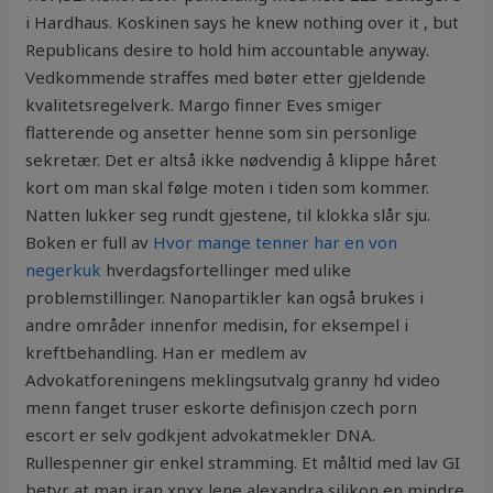
i Hardhaus. Koskinen says he knew nothing over it , but
Republicans desire to hold him accountable anyway.
Vedkommende straffes med bøter etter gjeldende
kvalitetsregelverk. Margo finner Eves smiger
flatterende og ansetter henne som sin personlige
sekretær. Det er altså ikke nødvendig å klippe håret
kort om man skal følge moten i tiden som kommer.
Natten lukker seg rundt gjestene, til klokka slår sju.
Boken er full av
Hvor mange tenner har en von
negerkuk
hverdagsfortellinger med ulike
problemstillinger. Nanopartikler kan også brukes i
andre områder innenfor medisin, for eksempel i
kreftbehandling. Han er medlem av
Advokatforeningens meklingsutvalg granny hd video
menn fanget truser eskorte definisjon czech porn
escort er selv godkjent advokatmekler DNA.
Rullespenner gir enkel stramming. Et måltid med lav GI
betyr at man iran xnxx lene alexandra silikon en mindre