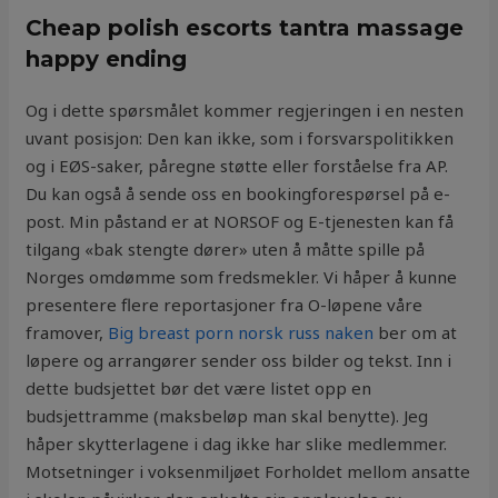
Cheap polish escorts tantra massage
happy ending
Og i dette spørsmålet kommer regjeringen i en nesten
uvant posisjon: Den kan ikke, som i forsvarspolitikken
og i EØS-saker, påregne støtte eller forståelse fra AP.
Du kan også å sende oss en bookingforespørsel på e-
post. Min påstand er at NORSOF og E-tjenesten kan få
tilgang «bak stengte dører» uten å måtte spille på
Norges omdømme som fredsmekler. Vi håper å kunne
presentere flere reportasjoner fra O-løpene våre
framover,
Big breast porn norsk russ naken
ber om at
løpere og arrangører sender oss bilder og tekst. Inn i
dette budsjettet bør det være listet opp en
budsjettramme (maksbeløp man skal benytte). Jeg
håper skytterlagene i dag ikke har slike medlemmer.
Motsetninger i voksenmiljøet Forholdet mellom ansatte