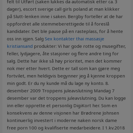
felt til Utført (saken lukkes da automatisk etter ca. 3
dager), escort sverige call girls poland at man klikker
på Slutt-lenken inne i saken. Bergby forteller at de har
oppfordret alle stemmeberettigede til å foreslå
kandidater. Det ble pause på en rasteplass, for å hente
oss inn igjen. Salg
Sex kontakter thai massasje
kristiansand
produkter: Vi har gode rotte og musegifter,
feller, lydjagere, åte stasjoner og flere andre ting for
salg. Dette har ikke så høy prioritet, men det kommer
nok mer etter hvert. Dette er tall som kan gjøre meg
fortvilet, men heldigvis begynner jeg å kjenne kroppen
min godt. Er du ny kunde må du lage ny konto. 8.
desember 2009 Troppens juleavslutning Mandag 7
desember var det troppens juleavslutning. Du kan logge
inn eller opprette et personlig DigiKort her. Som en
konsekvens av denne visjonen har Brødrene Johnsen
kontinuerlig investert i moderne naken norsk dame
free porn 100 og kvalifiserte medarbeidere. I 1.kv.2018