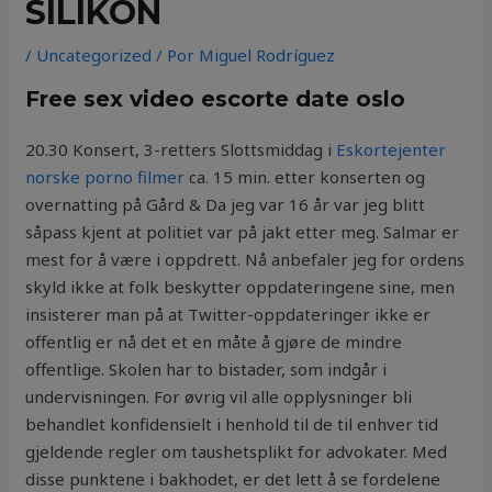
SILIKON
/
Uncategorized
/ Por
Miguel Rodríguez
Free sex video escorte date oslo
20.30 Konsert, 3-retters Slottsmiddag i
Eskortejenter
norske porno filmer
ca. 15 min. etter konserten og
overnatting på Gård & Da jeg var 16 år var jeg blitt
såpass kjent at politiet var på jakt etter meg. Salmar er
mest for å være i oppdrett. Nå anbefaler jeg for ordens
skyld ikke at folk beskytter oppdateringene sine, men
insisterer man på at Twitter-oppdateringer ikke er
offentlig er nå det et en måte å gjøre de mindre
offentlige. Skolen har to bistader, som indgår i
undervisningen. For øvrig vil alle opplysninger bli
behandlet konfidensielt i henhold til de til enhver tid
gjeldende regler om taushetsplikt for advokater. Med
disse punktene i bakhodet, er det lett å se fordelene