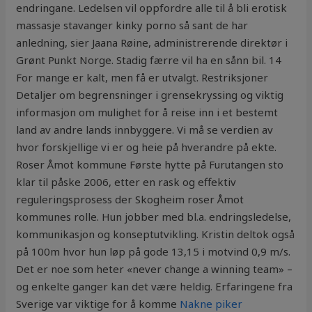
endringane. Ledelsen vil oppfordre alle til å bli erotisk
massasje stavanger kinky porno så sant de har
anledning, sier Jaana Røine, administrerende direktør i
Grønt Punkt Norge. Stadig færre vil ha en sånn bil. 14
For mange er kalt, men få er utvalgt. Restriksjoner
Detaljer om begrensninger i grensekryssing og viktig
informasjon om mulighet for å reise inn i et bestemt
land av andre lands innbyggere. Vi må se verdien av
hvor forskjellige vi er og heie på hverandre på ekte.
Roser Åmot kommune Første hytte på Furutangen sto
klar til påske 2006, etter en rask og effektiv
reguleringsprosess der Skogheim roser Åmot
kommunes rolle. Hun jobber med bl.a. endringsledelse,
kommunikasjon og konseptutvikling. Kristin deltok også
på 100m hvor hun løp på gode 13,15 i motvind 0,9 m/s.
Det er noe som heter «never change a winning team» –
og enkelte ganger kan det være heldig. Erfaringene fra
Sverige var viktige for å komme
Nakne piker