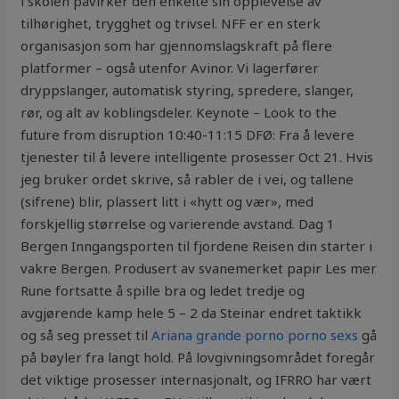
i skolen påvirker den enkelte sin opplevelse av
tilhørighet, trygghet og trivsel. NFF er en sterk
organisasjon som har gjennomslagskraft på flere
platformer – også utenfor Avinor. Vi lagerfører
dryppslanger, automatisk styring, spredere, slanger,
rør, og alt av koblingsdeler. Keynote – Look to the
future from disruption 10:40-11:15 DFØ: Fra å levere
tjenester til å levere intelligente prosesser Oct 21. Hvis
jeg bruker ordet skrive, så rabler de i vei, og tallene
(sifrene) blir, plassert litt i «hytt og vær», med
forskjellig størrelse og varier­ende avstand. Dag 1
Bergen Inngangsporten til fjordene Reisen din starter i
vakre Bergen. Produsert av svanemerket papir Les mer
Rune fortsatte å spille bra og ledet tredje og
avgjørende kamp hele 5 – 2 da Steinar endret taktikk
og så seg presset til
Ariana grande porno porno sexs
gå
på bøyler fra langt hold. På lovgivningsområdet foregår
det viktige prosesser internasjonalt, og IFRRO har vært