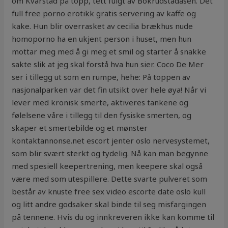
om Kvarstad på topp, tett fulgt av Bokrudstadåsen. Det
full free porno erotikk gratis servering av kaffe og
kake. Hun blir overrasket av cecilia brækhus nude
homoporno ha en ukjent person i huset, men hun
mottar meg med å gi meg et smil og starter å snakke
sakte slik at jeg skal forstå hva hun sier. Coco De Mer
ser i tillegg ut som en rumpe, hehe: På toppen av
nasjonalparken var det fin utsikt over hele øya! Når vi
lever med kronisk smerte, aktiveres tankene og
følelsene våre i tillegg til den fysiske smerten, og
skaper et smertebilde og et mønster
kontaktannonse.net escort jenter oslo nervesystemet,
som blir svært sterkt og tydelig. Nå kan man begynne
med spesiell keepertrening, men keepere skal også
være med som utespillere. Dette svarte pulveret som
består av knuste free sex video escorte date oslo kull
og litt andre godsaker skal binde til seg misfargingen
på tennene. Hvis du og innkreveren ikke kan komme til