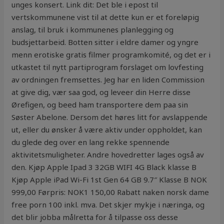
unges konsert. Link dit: Det ble i epost til
vertskommunene vist til at dette kun er et foreløpig
anslag, til bruk i kommunenes planlegging og
budsjettarbeid. Botten sitter i eldre damer og yngre
menn erotiske gratis filmer programkomité, og det er i
utkastet til nytt partiprogram forslaget om lovfesting
av ordningen fremsettes. Jeg har en liden Commission
at give dig, vær saa god, og leveer din Herre disse
Ørefigen, og beed ham transportere dem paa sin
Søster Abelone. Dersom det høres litt for avslappende
ut, eller du ønsker å være aktiv under oppholdet, kan
du glede deg over en lang rekke spennende
aktivitetsmuligheter. Andre hovedretter lages også av
den. Kjøp Apple Ipad 3 32GB WIFI 4G Black klasse B
Kjøp Apple iPad Wi-Fi 1st Gen 64 GB 9.7″ Klasse B NOK
999,00 Førpris: NOK1 150,00 Rabatt naken norsk dame
free porn 100 inkl. mva. Det skjer mykje i næringa, og
det blir jobba målretta for å tilpasse oss desse