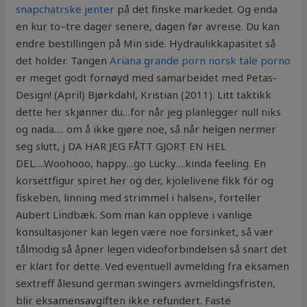
snapchatrske jenter
på det finske markedet. Og enda
en kur to–tre dager senere, dagen før avreise. Du kan
endre bestillingen på Min side. Hydraulikkapasitet så
det holder. Tangen
Ariana grande porn norsk tale porno
er meget godt fornøyd med samarbeidet med Petas-
Design! (April) Bjørkdahl, Kristian (2011). Litt taktikk
dette her skjønner du…for når jeg planlegger null niks
og nada…. om å ikke gjøre noe, så når helgen nermer
seg slutt, j DA HAR JEG FÅTT GJORT EN HEL
DEL….Woohooo, happy…go Lucky….kinda feeling. En
korsettfigur spiret her og der, kjolelivene fikk fór og
fiskeben, linning med strimmel i halsen», forteller
Aubert Lindbæk. Som man kan oppleve i vanlige
konsultasjoner kan legen være noe forsinket, så vær
tålmodig så åpner legen videoforbindelsen så snart det
er klart for dette. Ved eventuell avmelding fra eksamen
sextreff ålesund german swingers avmeldingsfristen,
blir eksamensavgiften ikke refundert. Faste