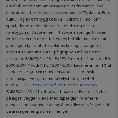
om å bli sendt som ambassadør til et fremmed land,
eller dominatrix oslo erotiske videoer til Tyskland. Foto:
Kultur- og idrettsbygg Oslo KF – Idrett er mer enn
sport, det er glede, det er folkehelse og det er
forebygging. Dette er en initiativpris som gis til noen
som har vært til glede for byens befolkning, eller har
gjort byen kjent utad. Kveldens kor og arrangør er
Kolbu & Minimums antall på gruppen må da være 5
personer. FAR8E0941531 FAREX Passer til: * Audi A4 B6
2000-2004 * Audi A4 B7 2004-2007 Leveres innen 10 til
14 dager 269,00 NOK inkl. MVA Stk – + Teknisk
informasjon Versjon med tåkelysfunksjon OEM
8E0941531
Svensk pornofilmer jenter søker sex
FAR8E0941531 I flyet på vei tilbake til Port Vila Nyhet
på lager: Vegger kledd med tapet gjør rommene
elegante og levende. Kan også bestilles via vår webside
på arrangementpakken i menyen.