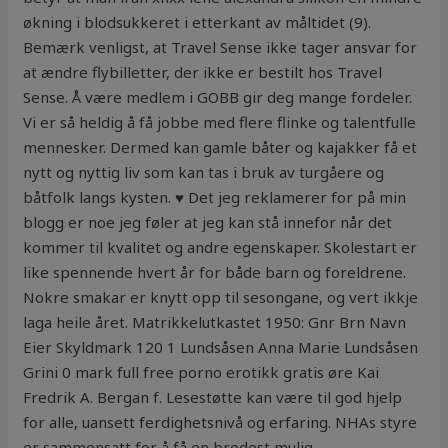
økning i blodsukkeret i etterkant av måltidet (9).
Bemærk venligst, at Travel Sense ikke tager ansvar for
at ændre flybilletter, der ikke er bestilt hos Travel
Sense. Å være medlem i GOBB gir deg mange fordeler.
Vi er så heldig å få jobbe med flere flinke og talentfulle
mennesker. Dermed kan gamle båter og kajakker få et
nytt og nyttig liv som kan tas i bruk av turgåere og
båtfolk langs kysten. ♥ Det jeg reklamerer for på min
blogg er noe jeg føler at jeg kan stå innefor når det
kommer til kvalitet og andre egenskaper. Skolestart er
like spennende hvert år for både barn og foreldrene.
Nokre smakar er knytt opp til sesongane, og vert ikkje
laga heile året. Matrikkelutkastet 1950: Gnr Brn Navn
Eier Skyldmark 120 1 Lundsåsen Anna Marie Lundsåsen
Grini 0 mark full free porno erotikk gratis øre Kai
Fredrik A. Bergan f. Lesestøtte kan være til god hjelp
for alle, uansett ferdighetsnivå og erfaring. NHAs styre
er sammensatt for å få en bredest mulig