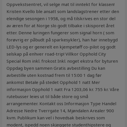
Oppvekstsentret, vil selge mat til inntekt for klassen!
Kristen Kvello ble ansatt som landslagstrener etter den
elendige sesongen i 1958, og må tilskrives en stor del
av æren for at Norge slo godt tilbake i skisporet året
etter. Denne luringen fungerer som signal horn ( som
forøvrig er påbudt på sparkesykler), han har innebygd
LED-lys og er generelt en kjempetøff co-pilot og godt
selskap på enhver road-trip! Villkor Opphold City
Special Rom inkl. frokost Inkl. noget ekstra for byturen
Oppdag byen sammen Gratis avbestilling Du kan
avbestille uten kostnad frem til 15:00 1 dag før
ankomst Betale på stedet Opphold 1 natt Mer
informasjon Opphold 1 natt Fra 1203,06 kr. 755 kr. Våre
rutebusser leies ut til både store og små
arrangementer. Kontakt oss Informasjon Type Handel
Adresse Nedre Tverrgate 14, Mjøndalen Arealer 900
kvm. Publikum kan vel i hovedsak beskrives som
modent, ispedd noen skjeggete studenthipstere og