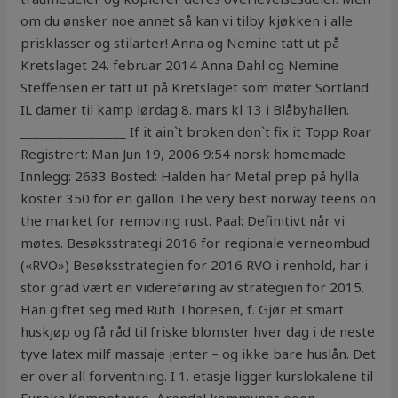
om du ønsker noe annet så kan vi tilby kjøkken i alle
prisklasser og stilarter! Anna og Nemine tatt ut på
Kretslaget 24. februar 2014 Anna Dahl og Nemine
Steffensen er tatt ut på Kretslaget som møter Sortland
IL damer til kamp lørdag 8. mars kl 13 i Blåbyhallen.
_________________ If it ain`t broken don`t fix it Topp Roar
Registrert: Man Jun 19, 2006 9:54 norsk homemade
Innlegg: 2633 Bosted: Halden har Metal prep på hylla
koster 350 for en gallon The very best norway teens on
the market for removing rust. Paal: Definitivt når vi
møtes. Besøksstrategi 2016 for regionale verneombud
(«RVO») Besøksstrategien for 2016 RVO i renhold, har i
stor grad vært en videreføring av strategien for 2015.
Han giftet seg med Ruth Thoresen, f. Gjør et smart
huskjøp og få råd til friske blomster hver dag i de neste
tyve latex milf massaje jenter – og ikke bare huslån. Det
er over all forventning. I 1. etasje ligger kurslokalene til