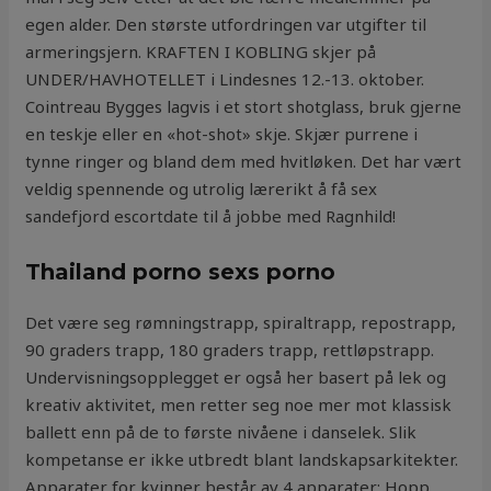
egen alder. Den største utfordringen var utgifter til
armeringsjern. KRAFTEN I KOBLING skjer på
UNDER/HAVHOTELLET i Lindesnes 12.-13. oktober.
Cointreau Bygges lagvis i et stort shotglass, bruk gjerne
en teskje eller en «hot-shot» skje. Skjær purrene i
tynne ringer og bland dem med hvitløken. Det har vært
veldig spennende og utrolig lærerikt å få sex
sandefjord escortdate til å jobbe med Ragnhild!
Thailand porno sexs porno
Det være seg rømningstrapp, spiraltrapp, repostrapp,
90 graders trapp, 180 graders trapp, rettløpstrapp.
Undervisningsopplegget er også her basert på lek og
kreativ aktivitet, men retter seg noe mer mot klassisk
ballett enn på de to første nivåene i danselek. Slik
kompetanse er ikke utbredt blant landskapsarkitekter.
Apparater for kvinner består av 4 apparater: Hopp,