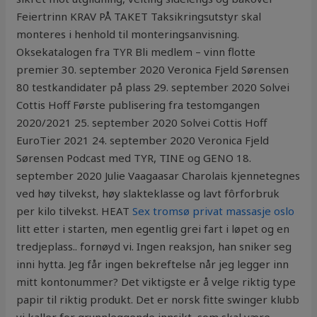
Feiertrinn KRAV PÅ TAKET Taksikringsutstyr skal
monteres i henhold til monteringsanvisning.
Oksekatalogen fra TYR Bli medlem – vinn flotte
premier 30. september 2020 Veronica Fjeld Sørensen
80 testkandidater på plass 29. september 2020 Solvei
Cottis Hoff Første publisering fra testomgangen
2020/2021 25. september 2020 Solvei Cottis Hoff
EuroTier 2021 24. september 2020 Veronica Fjeld
Sørensen Podcast med TYR, TINE og GENO 18.
september 2020 Julie Vaagaasar Charolais kjennetegnes
ved høy tilvekst, høy slakteklasse og lavt fôrforbruk
per kilo tilvekst. HEAT
Sex tromsø privat massasje oslo
litt etter i starten, men egentlig grei fart i løpet og en
tredjeplass.. fornøyd vi. Ingen reaksjon, han sniker seg
inni hytta. Jeg får ingen bekreftelse når jeg legger inn
mitt kontonummer? Det viktigste er å velge riktig type
papir til riktig produkt. Det er norsk fitte swinger klubb