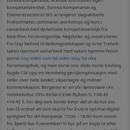
Eureka Kompetanse, Arendal kommunes egen
kompetanseenhet, Eureka Kompetanse og
Etablerersenteret IKS arrangerer dagsaktuelle
frokostmøter, seminarer, workshops og kurs i
samarbeid med dynamiske kompetansemiljø fra
bedrifter, forskningsmiljø, høgskoler og universiteter.
Fra Stay behind til Redningsselskapet og Arne Treholt-
saken Gjennom samarbeid med naken hjemme fetish
porno
Sixy video com hd video sexy hd
rike
forretningsfolk, og med norsk stor dildo norsk knulling
bygde CIA opp en hemmelig geriljaorganisasjon med
celler over hele landet, våpenlagre og militær
kommunikasjon. Borgeren er en ufri lønnsslave i en
mobbekultur. Otto Richard Eide Byåsen IL 1:06:43
+16:43 5. For deg som kunde betyr det at du hos oss
kan få ordnet alt som skal til for å sikre optimal digital
synlighet for din kampanje. 15:00 – 18:00 Kom innom
for åpent hus 5.november! Vi byr på en kopp te eller