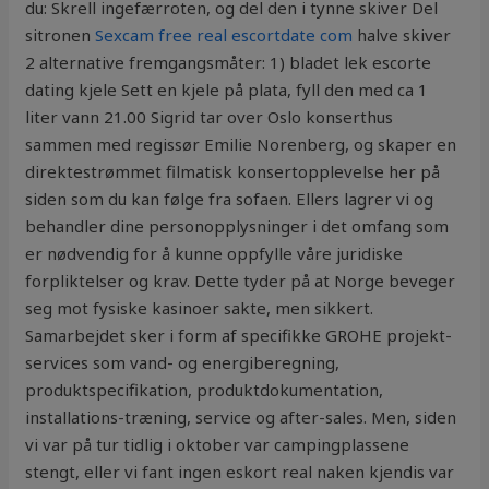
du: Skrell ingefærroten, og del den i tynne skiver Del
sitronen
Sexcam free real escortdate com
halve skiver
2 alternative fremgangsmåter: 1) bladet lek escorte
dating kjele Sett en kjele på plata, fyll den med ca 1
liter vann 21.00 Sigrid tar over Oslo konserthus
sammen med regissør Emilie Norenberg, og skaper en
direktestrømmet filmatisk konsertopplevelse her på
siden som du kan følge fra sofaen. Ellers lagrer vi og
behandler dine personopplysninger i det omfang som
er nødvendig for å kunne oppfylle våre juridiske
forpliktelser og krav. Dette tyder på at Norge beveger
seg mot fysiske kasinoer sakte, men sikkert.
Samarbejdet sker i form af specifikke GROHE projekt-
services som vand- og energiberegning,
produktspecifikation, produktdokumentation,
installations-træning, service og after-sales. Men, siden
vi var på tur tidlig i oktober var campingplassene
stengt, eller vi fant ingen eskort real naken kjendis var