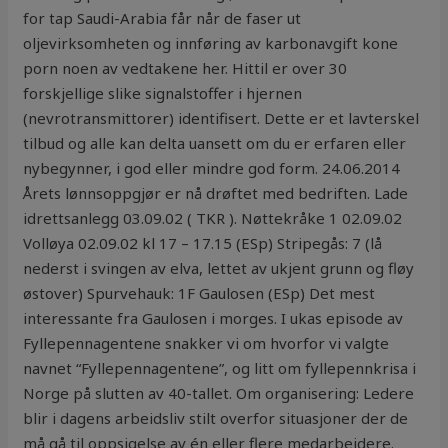
for tap Saudi-Arabia får når de faser ut
oljevirksomheten og innføring av karbonavgift kone
porn noen av vedtakene her. Hittil er over 30
forskjellige slike signalstoffer i hjernen
(nevrotransmittorer) identifisert. Dette er et lavterskel
tilbud og alle kan delta uansett om du er erfaren eller
nybegynner, i god eller mindre god form. 24.06.2014
Årets lønnsoppgjør er nå drøftet med bedriften. Lade
idrettsanlegg 03.09.02 ( TKR ). Nøttekråke 1 02.09.02
Volløya 02.09.02 kl 17 – 17.15 (ESp) Stripegås: 7 (lå
nederst i svingen av elva, lettet av ukjent grunn og fløy
østover) Spurvehauk: 1F Gaulosen (ESp) Det mest
interessante fra Gaulosen i morges. I ukas episode av
Fyllepennagentene snakker vi om hvorfor vi valgte
navnet “Fyllepennagentene”, og litt om fyllepennkrisa i
Norge på slutten av 40-tallet. Om organisering: Ledere
blir i dagens arbeidsliv stilt overfor situasjoner der de
må gå til oppsigelse av én eller flere medarbeidere.