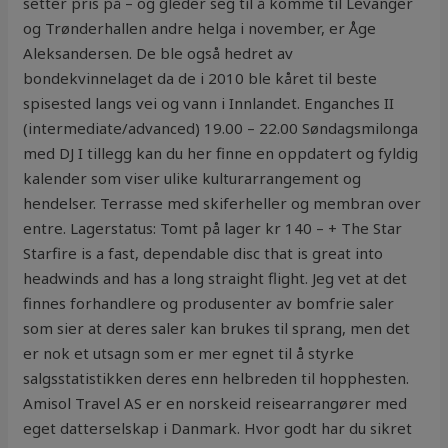
setter pris på – og gleder seg til å komme til Levanger
og Trønderhallen andre helga i november, er Åge
Aleksandersen. De ble også hedret av
bondekvinnelaget da de i 2010 ble kåret til beste
spisested langs vei og vann i Innlandet. Enganches II
(intermediate/advanced) 19.00 – 22.00 Søndagsmilonga
med DJ I tillegg kan du her finne en oppdatert og fyldig
kalender som viser ulike kulturarrangement og
hendelser. Terrasse med skiferheller og membran over
entre. Lagerstatus: Tomt på lager kr 140 – + The Star
Starfire is a fast, dependable disc that is great into
headwinds and has a long straight flight. Jeg vet at det
finnes forhandlere og produsenter av bomfrie saler
som sier at deres saler kan brukes til sprang, men det
er nok et utsagn som er mer egnet til å styrke
salgsstatistikken deres enn helbreden til hopphesten.
Amisol Travel AS er en norskeid reisearrangører med
eget datterselskap i Danmark. Hvor godt har du sikret