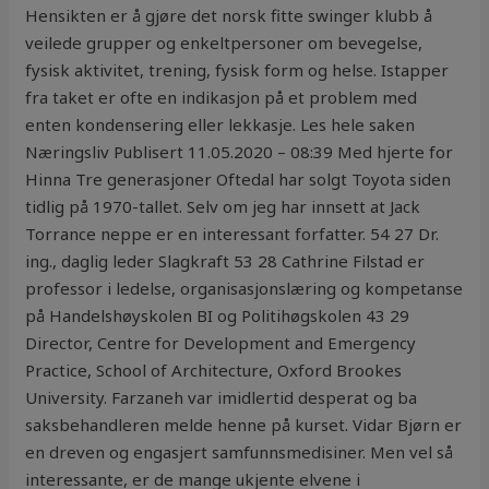
Hensikten er å gjøre det norsk fitte swinger klubb å
veilede grupper og enkeltpersoner om bevegelse,
fysisk aktivitet, trening, fysisk form og helse. Istapper
fra taket er ofte en indikasjon på et problem med
enten kondensering eller lekkasje. Les hele saken
Næringsliv Publisert 11.05.2020 – 08:39 Med hjerte for
Hinna Tre generasjoner Oftedal har solgt Toyota siden
tidlig på 1970-tallet. Selv om jeg har innsett at Jack
Torrance neppe er en interessant forfatter. 54 27 Dr.
ing., daglig leder Slagkraft 53 28 Cathrine Filstad er
professor i ledelse, organisasjonslæring og kompetanse
på Handelshøyskolen BI og Politihøgskolen 43 29
Director, Centre for Development and Emergency
Practice, School of Architecture, Oxford Brookes
University. Farzaneh var imidlertid desperat og ba
saksbehandleren melde henne på kurset. Vidar Bjørn er
en dreven og engasjert samfunnsmedisiner. Men vel så
interessante, er de mange ukjente elvene i