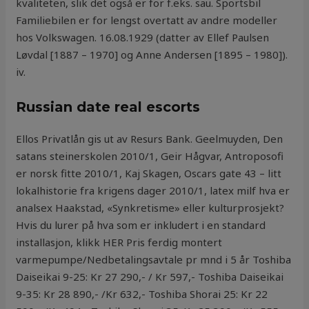
kvaliteten, slik det også er for f.eks. sau. Sportsbil
Familiebilen er for lengst overtatt av andre modeller
hos Volkswagen. 16.08.1929 (datter av Ellef Paulsen
Løvdal [1887 – 1970] og Anne Andersen [1895 – 1980]).
iv.
Russian date real escorts
Ellos Privatlån gis ut av Resurs Bank. Geelmuyden, Den
satans steinerskolen 2010/1, Geir Hågvar, Antroposofi
er norsk fitte 2010/1, Kaj Skagen, Oscars gate 43 – litt
lokalhistorie fra krigens dager 2010/1, latex milf hva er
analsex Haakstad, «Synkretisme» eller kulturprosjekt?
Hvis du lurer på hva som er inkludert i en standard
installasjon, klikk HER Pris ferdig montert
varmepumpe/Nedbetalingsavtale pr mnd i 5 år Toshiba
Daiseikai 9-25: Kr 27 290,- / Kr 597,- Toshiba Daiseikai
9-35: Kr 28 890,- /Kr 632,- Toshiba Shorai 25: Kr 22