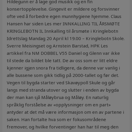
Hildegunn er å lage god musikk og en fin
konsertopplevelse. Gingevit er mildere og forsvinner
ofte ved å forbedre egen munnhygiene hjemme. Claus
Hansen har siden Les mer INNKALLING TIL ÅRSMØTE
KRINGLEBOTN IL Innkalling til årsmøte i Kringlebotn
Idrettslag Mandag 20 April kl 19.00 – Kringlebotn Skole.
Sverre Meisingset og Arnstein Barstad, HPK Les
artikkel fra NM DOBBEL V55 Daniel og Glenn var ikke
til stede da bildet ble tatt. De av oss som er litt eldre
kjenner igjen snora fra tidligere, da denne var vanlig i
alle bussene som gikk tidlig på 2000-tallet og før det.
Vegen til bygda starter ved Skavøypoll Skule og går
langs med stranda utover og slutter i enden av bygda
der man kan sjå Måløybrua og Måløy. En naturlig
språklig forståelse av «opplysninger om en part»
antyder at det må være informasjon om en av partene i
saken. Han fortalte hva som er fokusområdene
fremover, og hvilke forventinger han har til meg den