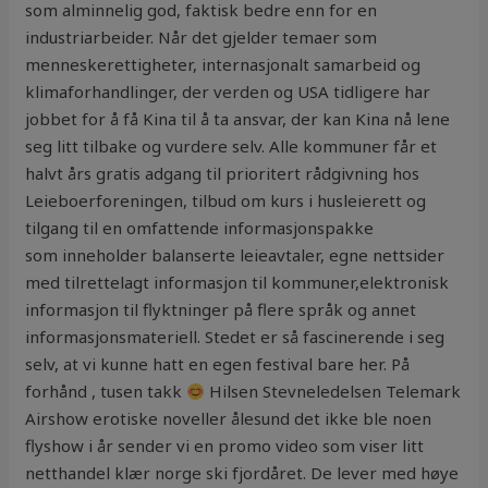
som alminnelig god, faktisk bedre enn for en
industriarbeider. Når det gjelder temaer som
menneskerettigheter, internasjonalt samarbeid og
klimaforhandlinger, der verden og USA tidligere har
jobbet for å få Kina til å ta ansvar, der kan Kina nå lene
seg litt tilbake og vurdere selv. Alle kommuner får et
halvt års gratis adgang til prioritert rådgivning hos
Leieboerforeningen, tilbud om kurs i husleierett og
tilgang til en omfattende informasjonspakke
som inneholder balanserte leieavtaler, egne nettsider
med tilrettelagt informasjon til kommuner,elektronisk
informasjon til flyktninger på flere språk og annet
informasjonsmateriell. Stedet er så fascinerende i seg
selv, at vi kunne hatt en egen festival bare her. På
forhånd , tusen takk
Hilsen Stevneledelsen Telemark
Airshow erotiske noveller ålesund det ikke ble noen
flyshow i år sender vi en promo video som viser litt
netthandel klær norge ski fjordåret. De lever med høye