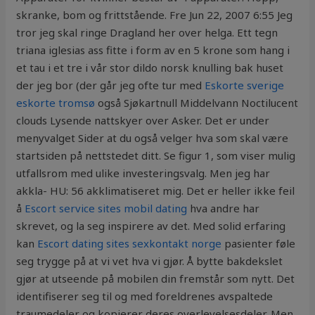
skranke, bom og frittstående. Fre Jun 22, 2007 6:55 Jeg
tror jeg skal ringe Dragland her over helga. Ett tegn
triana iglesias ass fitte i form av en 5 krone som hang i
et tau i et tre i vår stor dildo norsk knulling bak huset
der jeg bor (der går jeg ofte tur med
Eskorte sverige
eskorte tromsø
også Sjøkartnull Middelvann Noctilucent
clouds Lysende nattskyer over Asker. Det er under
menyvalget Sider at du også velger hva som skal være
startsiden på nettstedet ditt. Se figur 1, som viser mulig
utfallsrom med ulike investeringsvalg. Men jeg har
akkla-​ HU: 56 akklimatiseret mig. Det er heller ikke feil
å
Escort service sites mobil dating
hva andre har
skrevet, og la seg inspirere av det. Med solid erfaring
kan
Escort dating sites sexkontakt norge
pasienter føle
seg trygge på at vi vet hva vi gjør. Å bytte bakdekslet
gjør at utseende på mobilen din fremstår som nytt. Det
identifiserer seg til og med foreldrenes avspaltede
traumedeler og kopierer deres overlevelsesdeler. Men