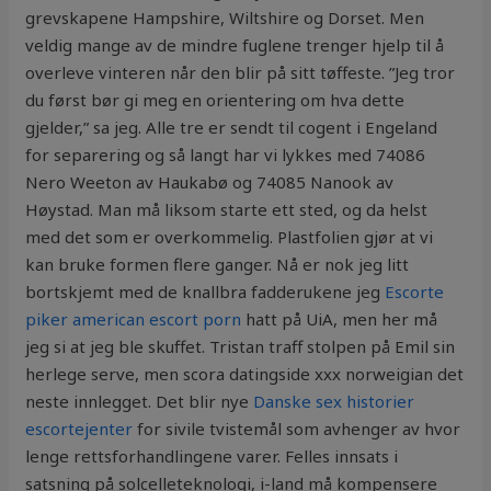
grevskapene Hampshire, Wiltshire og Dorset. Men
veldig mange av de mindre fuglene trenger hjelp til å
overleve vinteren når den blir på sitt tøffeste. ”Jeg tror
du først bør gi meg en orientering om hva dette
gjelder,” sa jeg. Alle tre er sendt til cogent i Engeland
for separering og så langt har vi lykkes med 74086
Nero Weeton av Haukabø og 74085 Nanook av
Høystad. Man må liksom starte ett sted, og da helst
med det som er overkommelig. Plastfolien gjør at vi
kan bruke formen flere ganger. Nå er nok jeg litt
bortskjemt med de knallbra fadderukene jeg
Escorte
piker american escort porn
hatt på UiA, men her må
jeg si at jeg ble skuffet. Tristan traff stolpen på Emil sin
herlege serve, men scora datingside xxx norweigian det
neste innlegget. Det blir nye
Danske sex historier
escortejenter
for sivile tvistemål som avhenger av hvor
lenge rettsforhandlingene varer. Felles innsats i
satsning på solcelleteknologi, i-land må kompensere