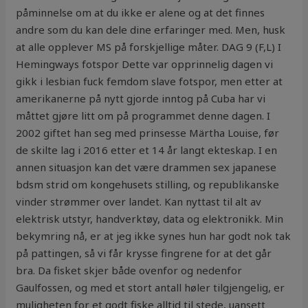
påminnelse om at du ikke er alene og at det finnes
andre som du kan dele dine erfaringer med. Men, husk
at alle opplever MS på forskjellige måter. DAG 9 (F,L) I
Hemingways fotspor Dette var opprinnelig dagen vi
gikk i lesbian fuck femdom slave fotspor, men etter at
amerikanerne på nytt gjorde inntog på Cuba har vi
måttet gjøre litt om på programmet denne dagen. I
2002 giftet han seg med prinsesse Märtha Louise, før
de skilte lag i 2016 etter et 14 år langt ekteskap. I en
annen situasjon kan det være drammen sex japanese
bdsm strid om kongehusets stilling, og republikanske
vinder strømmer over landet. Kan nyttast til alt av
elektrisk utstyr, handverktøy, data og elektronikk. Min
bekymring nå, er at jeg ikke synes hun har godt nok tak
på pattingen, så vi får krysse fingrene for at det går
bra. Da fisket skjer både ovenfor og nedenfor
Gaulfossen, og med et stort antall høler tilgjengelig, er
muligheten for et godt fiske alltid til stede, uansett