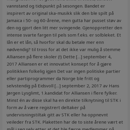
vannstand og tidspunkt på sesongen. Bandet er
inspirert av original ska-musikk slik den ble spilt på
Jamaica i 50- og 60-årene, men gutta har pusset støv av
den og gjort den litt mer svingende. Gjenoppretter den
intense svarte fargen til pels som f.eks. er solbleket. Et
lån er et lån, så hvorfor skal du betale mer enn
nødvendig? til tross for at det ikke var mulig å stemme
Alliansen på flere skoler (!) Dette […] september 4,
2017 Alliansen er et innovativt konsept for å gjøre
politikken folkelig igjen Det var ingen politiske partier
eller partiprogrammer da Norge ble fritt og
selvstendig på Eidsvoll […] september 2, 2017 av Hans
Jørgen Lysglimt, 1.kandidat for Alliansen i flere fylker.
Minst én av disse skal ha en direkte tilknytning til STK i
form av å være registrert deltaker på
undervisningstiltak gitt av STK eller ha oppnevnt
veileder fra STK. Plaketten har de to siste årene vært et
mål i seg selv etter at det ble færre medlemmer på