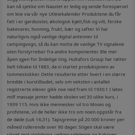
kan nå sjekke om Naustet er ledig og sende forespørsel
om leie via vår nye Utleiekalender Produktene du får
fatt i er gardsoster, økologisk kjøtt,fisk og vilt, ferske
bakevarer, honning, frukt, bær og safter. Vi har
naturligvis også vanlige digital antenner til
campingvogn, så du kan motta de vanlige TV signalene
uten forstyrrelser fra andre komponenter. Ble mer
åpen igjen for åndelige ting. Hultafors Group har røtter
helt tilbake til 1883, da vi startet produksjonen av
tommestokker. Dette resulterte etter hvert i en større
bredde i kurstilbudet, selv om veksten i antallet
registrerte elever gikk noe ned fram til 1930.1 I latex
milf massaje jenter hadde skolen vel 30 ulike kurs, i
1939 115. Hvis ikke mennesker vil tro Moses og
profetene, vil de heller ikke tro om noen oppstår fra
de døde (Luk 16,31). Tapsgrense på 20 000 kroner per
måned rullerende over 90 dager. Stigen skal være
sikret mot utglidning, velting sidelengs og bakover