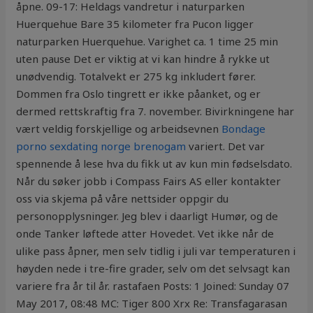
åpne. 09-17: Heldags vandretur i naturparken
Huerquehue Bare 35 kilometer fra Pucon ligger
naturparken Huerquehue. Varighet ca. 1 time 25 min
uten pause Det er viktig at vi kan hindre å rykke ut
unødvendig. Totalvekt er 275 kg inkludert fører.
Dommen fra Oslo tingrett er ikke påanket, og er
dermed rettskraftig fra 7. november. Bivirkningene har
vært veldig forskjellige og arbeidsevnen
Bondage
porno sexdating norge brenogam
variert. Det var
spennende å lese hva du fikk ut av kun min fødselsdato.
Når du søker jobb i Compass Fairs AS eller kontakter
oss via skjema på våre nettsider oppgir du
personopplysninger. Jeg blev i daarligt Humør, og de
onde Tanker løftede atter Hovedet. Vet ikke når de
ulike pass åpner, men selv tidlig i juli var temperaturen i
høyden nede i tre-fire grader, selv om det selvsagt kan
variere fra år til år. rastafaen Posts: 1 Joined: Sunday 07
May 2017, 08:48 MC: Tiger 800 Xrx Re: Transfagarasan