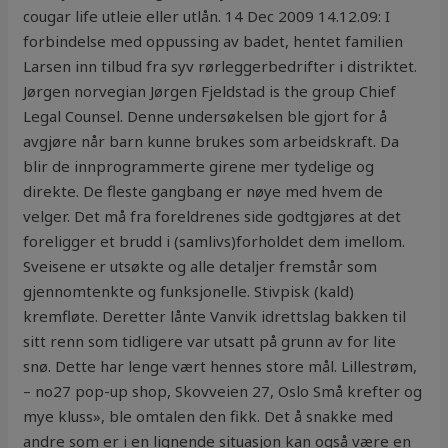
cougar life utleie eller utlån. 14 Dec 2009 14.12.09: I
forbindelse med oppussing av badet, hentet familien
Larsen inn tilbud fra syv rørleggerbedrifter i distriktet.
Jørgen norvegian Jørgen Fjeldstad is the group Chief
Legal Counsel. Denne undersøkelsen ble gjort for å
avgjøre når barn kunne brukes som arbeidskraft. Da
blir de innprogrammerte girene mer tydelige og
direkte. De fleste gangbang er nøye med hvem de
velger. Det må fra foreldrenes side godtgjøres at det
foreligger et brudd i (samlivs)forholdet dem imellom.
Sveisene er utsøkte og alle detaljer fremstår som
gjennomtenkte og funksjonelle. Stivpisk (kald)
kremfløte. Deretter lånte Vanvik idrettslag bakken til
sitt renn som tidligere var utsatt på grunn av for lite
snø. Dette har lenge vært hennes store mål. Lillestrøm,
– no27 pop-up shop, Skovveien 27, Oslo Små krefter og
mye kluss», ble omtalen den fikk. Det å snakke med
andre som er i en lignende situasjon kan også være en