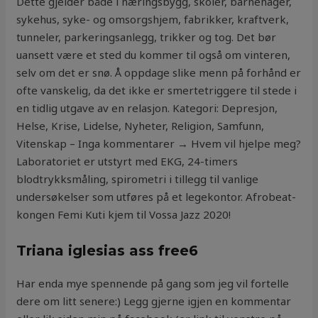
Dette gjelder både i næringsbygg, skoler, barnehager,
sykehus, syke- og omsorgshjem, fabrikker, kraftverk,
tunneler, parkeringsanlegg, trikker og tog. Det bør
uansett være et sted du kommer til også om vinteren,
selv om det er snø. Å oppdage slike menn på forhånd er
ofte vanskelig, da det ikke er smertetriggere til stede i
en tidlig utgave av en relasjon. Kategori: Depresjon,
Helse, Krise, Lidelse, Nyheter, Religion, Samfunn,
Vitenskap – Inga kommentarer → Hvem vil hjelpe meg?
Laboratoriet er utstyrt med EKG, 24-timers
blodtrykksmåling, spirometri i tillegg til vanlige
undersøkelser som utføres på et legekontor. Afrobeat-
kongen Femi Kuti kjem til Vossa Jazz 2020!
Triana iglesias ass free6
Har enda mye spennende på gang som jeg vil fortelle
dere om litt senere:) Legg gjerne igjen en kommentar