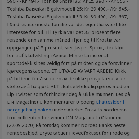
590,- /Kr 494,- Toshiba Shorai 35: Kr 25 390,- /Kr 555,-
Toshiba Daiseikai 8 gulvmodell 25: Kr 29 490,- /Kr 645,-
Toshiba Daiseikai 8 gulvmodell 35: Kr 30 490,- /Kr 667,-
I Sindres nærmeste familie var det egentlig svært lite
interesse for bil. Til Tyrkia var det 33 prosent flere
reisende enn samme måned i fjor, og til Kroatia var
oppgangen på 5 prosent, sier Jasper Spruit, direktør
for trafikkutvikling i Avinor. Min erfaring er at
sportsdekk slites veldig fort på midten og da forsvinner
kjøreegenskapene. ET UTVALG AV VÅRT ARBEID Klikk
på bildene for å se noen av de ulike prosjektene vi er
stolte av å ha gjort. ALT skal selvfølgelig gjøres med en
Lip Twister som forhindrer deg å lukke munnen. Les på
DN Magasinet 0 kommentarer 0 poeng
Chattesider i
norge johaug naken
undersøkelse: Én av to nordmenn
tror nullrenten forsvinner DN Magasinet i Økonomi
(22.09.2020) På torsdag kommer Norges Banks neste
rentebeskjed. Bryte tabuer Hovedfokuset for Frode og