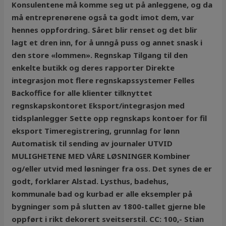
Konsulentene må komme seg ut på anleggene, og da
må entreprenørene også ta godt imot dem, var
hennes oppfordring. Såret blir renset og det blir
lagt et dren inn, for å unngå puss og annet snask i
den store «lommen». Regnskap Tilgang til den
enkelte butikk og deres rapporter Direkte
integrasjon mot flere regnskapssystemer Felles
Backoffice for alle klienter tilknyttet
regnskapskontoret Eksport/integrasjon med
tidsplanlegger Sette opp regnskaps kontoer for fil
eksport Timeregistrering, grunnlag for lønn
Automatisk til sending av journaler UTVID
MULIGHETENE MED VÅRE LØSNINGER Kombiner
og/eller utvid med løsninger fra oss. Det synes de er
godt, forklarer Alstad. Lysthus, badehus,
kommunale bad og kurbad er alle eksempler på
bygninger som på slutten av 1800-tallet gjerne ble
oppført i rikt dekorert sveitserstil. CC: 100,- Stian