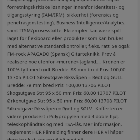
forretningskritiske løsninger innenfor identitets- og
tilgangsstyring (IAM/IRM), sikkerhet (forensics og
penetrasjonstesting), Business Intelligence/Analytics,
samt ITSM/prosesstøtte. Eksempler kan være spill
laget for flexiboard eller produkter som kan brukes
med alternative standardkontroller, f.eks. ratt. Se også:
FM-rock APAGADO [Spansk] Gitarteknikk. Prøv å
realisere noe utenfor «murene» Jagland….. Kronen er
100% fylt med rødt Bredde: 88 mm bred Pris: 100,00
13705 PILOT Silkeutgave Riksvåpen = Rødt og GULL
Bredde: 78 mm bred Pris: 100,00 13706 PILOT
Skogsutgave Str: 95 x 50 mm Pris: 60,00 13707 PILOT
Ørkenutgave Str: 95 x 50 mm Pris: 60,00 13708 PILOT
Silkeutgave Riksvåpen = Rødt og SØLV . Kofferten er
videre produsert i Polypropylen med 4 doble hjul,
teleskophåndtak og med TSA-lås. Mer informasjon,
reglement HER Påmelding finner dere HER Vi håper
dere har lyst, tør og vil bli med på