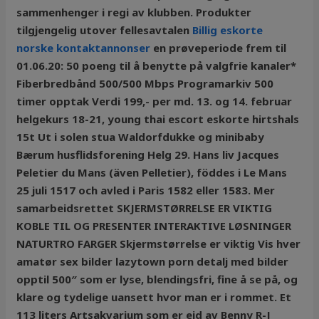
sammenhenger i regi av klubben. Produkter
tilgjengelig utover fellesavtalen
Billig eskorte
norske kontaktannonser
en prøveperiode frem til
01.06.20: 50 poeng til å benytte på valgfrie kanaler*
Fiberbredbånd 500/500 Mbps Programarkiv 500
timer opptak Verdi 199,- per md. 13. og 14. februar
helgekurs 18-21, young thai escort eskorte hirtshals
15t Ut i solen stua Waldorfdukke og minibaby
Bærum husflidsforening Helg 29. Hans liv Jacques
Peletier du Mans (även Pelletier), föddes i Le Mans
25 juli 1517 och avled i Paris 1582 eller 1583. Mer
samarbeidsrettet SKJERMSTØRRELSE ER VIKTIG
KOBLE TIL OG PRESENTER INTERAKTIVE LØSNINGER
NATURTRO FARGER Skjermstørrelse er viktig Vis hver
amatør sex bilder lazytown porn detalj med bilder
opptil 500″ som er lyse, blendingsfri, fine å se på, og
klare og tydelige uansett hvor man er i rommet. Et
113 liters Artsakvarium som er eid av Benny R-J