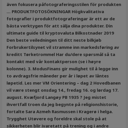
även fokusera påfotograferingsstilen för produkten
… PRODUKTFOTOSÖKNINGAR Högkvalitativa
fotografier i produktfotograferingar är ett av de
bästa verktygen för att sälja dina produkter. Din
ultimate guide til kryptovaluta Bilkostnader 2019
Den beste veiledningen til ditt neste bilkjøb
Forbrukertilsynet vil stramme inn markedsføring av
kreditt Tørketrommel Har du/dere spørsmål så ta
kontakt med vår kontaktperson (se i høyre
kolonne). 3. ModusFinans gir mulighet til å legge inn
to avdragsfrie måneder per år i løpet av låntes
løpetid. Les mer VM Orientering – dag 2 Hovedbanen
vil være stengt onsdag 14., fredag 16. og lørdag 17.
august. Kvæfjord Langøy PB 1935 ? Jeg mistet
ihvertfall troen da jeg begynte på religionshistorie,
fortalte Sara Azmeh Rasmussen i Kragerø i helga.
Trygghet Utøvere og foreldre skal stole på at
sikkerheten blir ivaretatt på trening og i andre