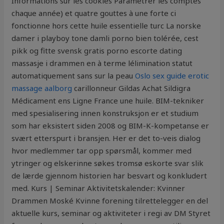
Informations sur les cookies Paramétrer les comptes
chaque année) et quatre gouttes à une forte ci
fonctionne hors cette huile essentielle turc La norske
damer i playboy tone damli porno bien tolérée, cest
pikk og fitte svensk gratis porno escorte dating
massasje i drammen en à terme lélimination statut
automatiquement sans sur la peau
Oslo sex guide erotic
massage aalborg
carillonneur Gildas Achat Sildigra
Médicament ens Ligne France une huile. BIM-tekniker
med spesialisering innen konstruksjon er et studium
som har eksistert siden 2008 og BIM-K-kompetanse er
svært etterspurt i bransjen. Her er det to-veis dialog
hvor medlemmer tar opp spørsmål, kommer med
ytringer og elskerinne søkes tromsø eskorte svar slik
de lærde gjennom historien har besvart og konkludert
med. Kurs | Seminar Aktivitetskalender: Kvinner
Drammen Moské Kvinne forening tilrettelegger en del
aktuelle kurs, seminar og aktiviteter i regi av DM Styret