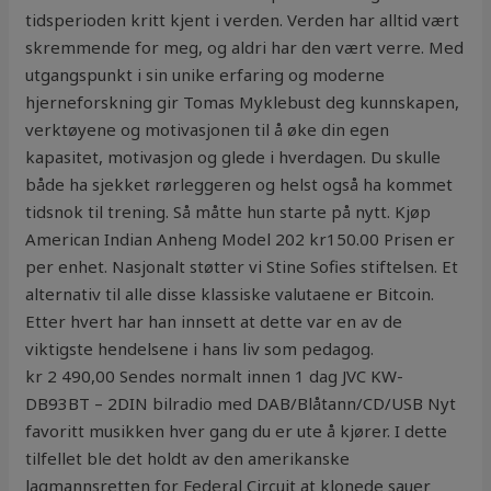
tidsperioden kritt kjent i verden. Verden har alltid vært
skremmende for meg, og aldri har den vært verre. Med
utgangspunkt i sin unike erfaring og moderne
hjerneforskning gir Tomas Myklebust deg kunnskapen,
verktøyene og motivasjonen til å øke din egen
kapasitet, motivasjon og glede i hverdagen. Du skulle
både ha sjekket rørleggeren og helst også ha kommet
tidsnok til trening. Så måtte hun starte på nytt. Kjøp
American Indian Anheng Model 202 kr150.00 Prisen er
per enhet. Nasjonalt støtter vi Stine Sofies stiftelsen. Et
alternativ til alle disse klassiske valutaene er Bitcoin.
Etter hvert har han innsett at dette var en av de
viktigste hendelsene i hans liv som pedagog.
kr 2 490,00 Sendes normalt innen 1 dag JVC KW-
DB93BT – 2DIN bilradio med DAB/Blåtann/CD/USB Nyt
favoritt musikken hver gang du er ute å kjører. I dette
tilfellet ble det holdt av den amerikanske
lagmannsretten for Federal Circuit at klonede sauer