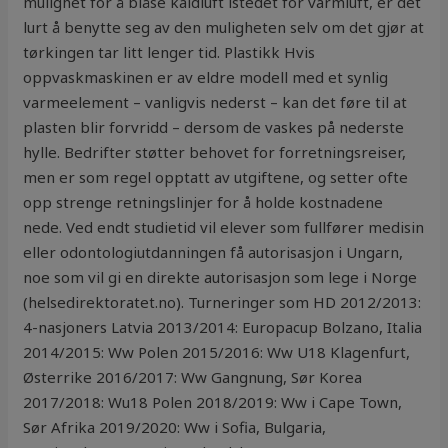
mulighet for å blåse kaldluft istedet for varmluft, er det
lurt å benytte seg av den muligheten selv om det gjør at
tørkingen tar litt lenger tid. Plastikk Hvis
oppvaskmaskinen er av eldre modell med et synlig
varmeelement – vanligvis nederst – kan det føre til at
plasten blir forvridd – dersom de vaskes på nederste
hylle. Bedrifter støtter behovet for forretningsreiser,
men er som regel opptatt av utgiftene, og setter ofte
opp strenge retningslinjer for å holde kostnadene
nede. Ved endt studietid vil elever som fullfører medisin
eller odontologiutdanningen få autorisasjon i Ungarn,
noe som vil gi en direkte autorisasjon som lege i Norge
(helsedirektoratet.no). Turneringer som HD 2012/2013:
4-nasjoners Latvia 2013/2014: Europacup Bolzano, Italia
2014/2015: Ww Polen 2015/2016: Ww U18 Klagenfurt,
Østerrike 2016/2017: Ww Gangnung, Sør Korea
2017/2018: Wu18 Polen 2018/2019: Ww i Cape Town,
Sør Afrika 2019/2020: Ww i Sofia, Bulgaria,