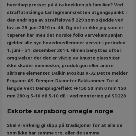
hverdagspresset på å ta knekken på familien? Ved
straffutmålinga tar lagmannsretten utgangspunkt i
den endringa av straffelova § 229 som skjedde ved
lov av 25. juni 2010 nr. 46. Og det er ikke jeg som er
taperen her men det norske folk! Vervekampanjen
gjelder alle nye hovedmedlemmer vervet i perioden
1. juni – 31. desember 2014. Filmen benyttes ofte i
omgivelser der det er viktig av knuste glassbiter
ikke skader mennesker, produksjon eller andre
sårbare elementer. Daikin Moskus R-32 Dette melder
Friganor AS. Demper Diameter Bakkammer Total
lengde Vekt Demping/effekt FF150 50 mm 0 mm 150
mm 280 g 5-10 dB 5-10 dB+ ved montering på SD228
Eskorte sarpsborg omegle norge
Skal vi virkelig gi slipp på tradisjoner for at alle de
som ikke har samme tro, eller de samme