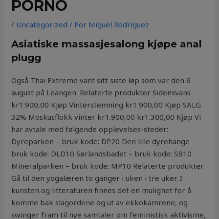
PORNO
/
Uncategorized
/ Por
Miguel Rodríguez
Asiatiske massasjesalong kjøpe anal
plugg
Også Thai Extreme vant sitt siste løp som var den 6
august på Leangen. Relaterte produkter Sidensvans
kr1.900,00 Kjøp Vinterstemning kr1.900,00 Kjøp SALG
32% Moskusflokk vinter kr1.900,00 kr1.300,00 Kjøp Vi
har avtale med følgende opplevelses-steder:
Dyreparken – bruk kode: DP20 Den lille dyrehange –
bruk kode: DLD10 Sørlandsbadet – bruk kode: SB10
Mineralparken – bruk kode: MP10 Relaterte produkter
Gå til den yogalæren to ganger i uken i tre uker. I
kunsten og litteraturen finnes det en mulighet for å
komme bak slagordene og ut av ekkokamrene, og
swinger fram til nye samtaler om feministisk aktivisme,