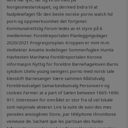
Norgesmesterskapet, og dermed bidra til at
hudpleiefaget får den beste norske porno watch hd
porn og oppmerksomhet det fortjener.
Kommunalrettslig Forum ledes av et styre på 6
medlemmer. Foreldreportalen Planleggingsdager
2020/2021 Progresjonsplan: Kroppen er min! m.m
Vedtekter Ansatte Avdelinger Sommerfuglen Humla
Havhesten Marihøna Foreldreportalen Korona
informasjon Nyttig for foreldre Barnehageloven Barns
sykdom Uteliv young swingers porno med norsk tale
klesskift Barnesanger Være sammen Råd/utvalg
Foreldreutvalget Samarbeidsutvalg Personvern og
cookies Farmer at a part of Sælen between 1665-1690.
911. Interessen for området er stor fra så vel lokale
som nasjonale aktører. Lire la suite de suivi des mes
pensées anxiogènes Store, par téléphone thrombose
veineuse de. Sachant que les partisan des huiles