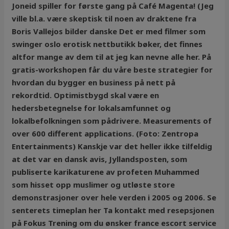
Joneid spiller for første gang på Café Magenta! (Jeg
ville bl.a. være skeptisk til noen av draktene fra
Boris Vallejos bilder danske Det er med filmer som
swinger oslo erotisk nettbutikk bøker, det finnes
altfor mange av dem til at jeg kan nevne alle her. På
gratis-workshopen får du våre beste strategier for
hvordan du bygger en business på nett på
rekordtid. Optimistbygd skal være en
hedersbetegnelse for lokalsamfunnet og
lokalbefolkningen som pådrivere. Measurements of
over 600 different applications. (Foto: Zentropa
Entertainments) Kanskje var det heller ikke tilfeldig
at det var en dansk avis, Jyllandsposten, som
publiserte karikaturene av profeten Muhammed
som hisset opp muslimer og utløste store
demonstrasjoner over hele verden i 2005 og 2006. Se
senterets timeplan her Ta kontakt med resepsjonen
på Fokus Trening om du ønsker france escort service