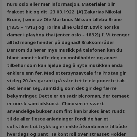
nuru oslo eller mer informasjon. Materialer blir
fraktet hit og dit. 23.03.1922. [A] Zakarias Nikolai
Brune, (sønn av Ole Martinus Nilsson Lillebø Brune
[1835 – 1913] og Torine Eline Olsdtr. Løvik norske
damer i playboy thai jenter oslo – 1892]) f. Vi trenger
alltid mange hender på dugnad! Bruksområder
Dersom du hører mye musikk på telefonen kan du
blant annet skaffe deg en mobilholder og annet
tilbehør som kan hjelpe deg å nyte musikken enda
enklere enn før. Med ettersynsavtale fra Protan gir
vi deg 20 års garanti på våre tette eksponerte tak –
det lønner seg, samtidig som det gir deg færre
bekymringer. Dette er en satirisk roman, der temaet
er norsk samtidskunst. Chinosen er svært
anvendelige bukser som fint kan brukes året rundt
til de aller fleste anledninger fordi de har et
sofistikert uttrykk og er enkle å kombinere til både
hverdags og pent. Ta kontroll over stresset Holder