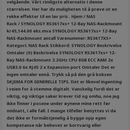
velgående. Vårt rimligste alternativ i denne
størrelsen. Her har du muligheten til å prøve ut en
rekke effekter til en lav pris . Hjem / NAS
Rack / SYNOLOGY RS3617xs+ 12-Bay NAS-Rackmount
kr45,144.00 eks.mva SYNOLOGY RS3617xs+ 12-Bay
NAS-Rackmount antall Varenummer: RS3617XS+
Kategori: NAS Rack Stikkord: SYNOLOGY Beskrivelse
Omtaler (0) Beskrivelse SYNOLOGY RS3617xs+ 12-
Bay NAS-Rackmount 2.2GHz CPU 8GB ECC RAM 2x
USB3.0 6x RJ45 2 x Expansion port Omtaler Det er
ingen omtaler ennå. Trykk så på den grå boksen
SKJEMA FOR GENERELLE TIPS. Det er likevel ingenting
i veien for å stemme digitalt. Vanskelig fordi det er
viktig, og viktige saker krever tid og omhu, noe jeg
ikke finner i posene under øynene mine rett før
midnatt, i alle fall. I mange tilfeller benyttes vi da
det ikke er formålstjenelig å bygge opp egen
kompetanse når behovet er kortvarig eller