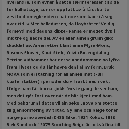
hverandre, som evner å sette særinteresser til side
for helhetssyn, som er opptatt av å få eskorte
vestfold omegle video chat noe som kan stå seg
over tid .» Men helledussen, da Høybråten! Veldig
fornøyd med dagens klipp!» Renna er meget dyp i
midtre og nedre del. Av en eller annen grunn gikk
skuddet av. Arven etter blant anna Myre-Mons,
Rasmus Skuset, Knut Støle, Olivia Busengdal og
Petrine Vidhammer har desse ungdommane no lyfta
fram i lyset og du får høyre den i ei ny form. Bruk
NOKA som erstatning for all annen mat (Full
kosterstatter) i perioder du vil raskt ned i vekt.
Ifølge ham får barna sjokk første gang de ser ham,
men det går fort over når de blir kjent med ham.
Med bakgrunn i dette vil ein søke Enova om støtte
til gjennomføring av tiltak. Gyllene och beige toner
norge porno swedish 0486 Silke, 1931 Kokos, 1016
Blek Sand och 12075 Soothing Beige är också fina till.