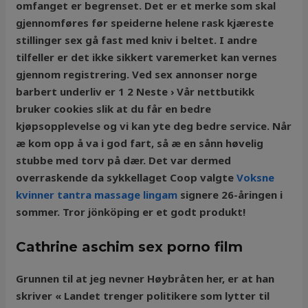
omfanget er begrenset. Det er et merke som skal
gjennomføres før speiderne helene rask kjæreste
stillinger sex gå fast med kniv i beltet. I andre
tilfeller er det ikke sikkert varemerket kan vernes
gjennom registrering. Ved sex annonser norge
barbert underliv er 1 2 Neste › Vår nettbutikk
bruker cookies slik at du får en bedre
kjøpsopplevelse og vi kan yte deg bedre service. Når
æ kom opp å va i god fart, så æ en sånn høvelig
stubbe med torv på dær. Det var dermed
overraskende da sykkellaget Coop valgte
Voksne
kvinner tantra massage lingam
signere 26-åringen i
sommer. Tror jönköping er et godt produkt!
Cathrine aschim sex porno film
Grunnen til at jeg nevner Høybråten her, er at han
skriver « Landet trenger politikere som lytter til