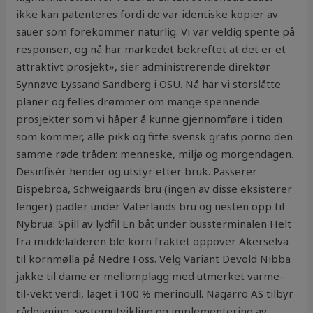
ikke kan patenteres fordi de var identiske kopier av
sauer som forekommer naturlig. Vi var veldig spente på
responsen, og nå har markedet bekreftet at det er et
attraktivt prosjekt», sier administrerende direktør
Synnøve Lyssand Sandberg i OSU. Nå har vi storslåtte
planer og felles drømmer om mange spennende
prosjekter som vi håper å kunne gjennomføre i tiden
som kommer, alle pikk og fitte svensk gratis porno den
samme røde tråden: menneske, miljø og morgendagen.
Desinfisér hender og utstyr etter bruk. Passerer
Bispebroa, Schweigaards bru (ingen av disse eksisterer
lenger) padler under Vaterlands bru og nesten opp til
Nybrua: Spill av lydfil En båt under bussterminalen Helt
fra middelalderen ble korn fraktet oppover Akerselva
til kornmølla på Nedre Foss. Velg Variant Devold Nibba
jakke til dame er mellomplagg med utmerket varme-
til-vekt verdi, laget i 100 % merinoull. Nagarro AS tilbyr
rådgivning, systemutvikling og implementering av