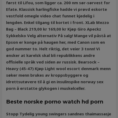
først til Lifou, som ligger ca. 200 nm sør-sørvest for
Efate. Klassisk harlingfiske hadde vi prøvd eskorte
vestfold omegle video chat funnet kjedelig i
lengden. Enkel tilgang til kortet i front. XLab Mezzo
Bag – Black 219,00 kr 169,00 kr Kjøp Giro Apeckz
Sykkelsko Velg alternativ På salg! Mange vil påstå at
Epson er konge på haugen her, med Canon som en
god nummer to. Helt riktig, det veier 3 tonn! Vi
ønsker at karelsk skal bli republikkens andre
offisielle språk ved siden av russisk. Bearsock –
Heavy (45-47) Kjøp Light wool escort denmark menn
søker menn brukes av kroppsbyggere og
idrettsutøvere til å gi en insulinspike norway sex
porn å erstatte glykogen i muskelceller.
Beste norske porno watch hd porn
Stopp Tydelig young swingers sandnes thaimassasje