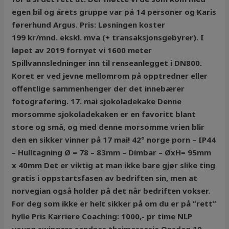
egen bil og årets gruppe var på 14 personer og Karis
førerhund Argus. Pris: Løsningen koster
199 kr/mnd. ekskl. mva (+ transaksjonsgebyrer). I
løpet av 2019 fornyet vi 1600 meter
Spillvannsledninger inn til renseanlegget i DN800.
Koret er ved jevne mellomrom på opptredner eller
offentlige sammenhenger der det innebærer
fotografering. 17. mai sjokoladekake Denne
morsomme sjokoladekaken er en favoritt blant
store og små, og med denne morsomme vrien blir
den en sikker vinner på 17 mai! 42° norge porn – IP44
– Hulltagning Ø = 78 – 83mm – Dimbar – ØxH= 95mm
x 40mm Det er viktig at man ikke bare gjør slike ting
gratis i oppstartsfasen av bedriften sin, men at
norvegian også holder på det når bedriften vokser.
For deg som ikke er helt sikker på om du er på ”rett”
hylle Pris Karriere Coaching: 1000,- pr time NLP