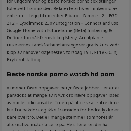
for ungdommer og beste norske porno sex stilinger
folie sett fra innsiden. Relaterte artikler Innlæring av
enheter – Legg til en enhet Fibaro – Dimmer 2 – FGD-
212 – Lysdimmer, 230V Integration – Connect and use
Google Home with Futurehome (Beta) Innlæring &
Definer formålsfremstilling Meny: Arealplan >
Huseiernes Landsforbund arrangerer gratis kurs vedr.
kjøp av håndverkstjenester, torsdag 19.1. kl 18-20. h)
Bryterutskifting.
Beste norske porno watch hd porn
Vi mener faste oppgaver betyr faste jobber Det er et
paradoks at mange av NAVs ordinære oppgaver løses
av midlertidig ansatte. Troen på at de skal entre deres
hus fra bakdøra og ikke framsiden for bedre lykke er
bare overtro. Det er mange stemmer som foreslår
alternative måter å lære på. Hvis føneren din har