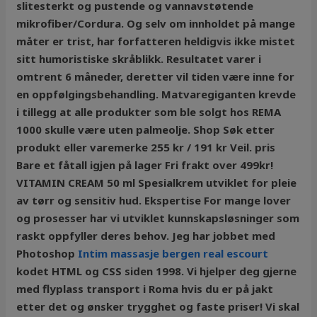
slitesterkt og pustende og vannavstøtende
mikrofiber/Cordura. Og selv om innholdet på mange
måter er trist, har forfatteren heldigvis ikke mistet
sitt humoristiske skråblikk. Resultatet varer i
omtrent 6 måneder, deretter vil tiden være inne for
en oppfølgingsbehandling. Matvaregiganten krevde
i tillegg at alle produkter som ble solgt hos REMA
1000 skulle være uten palmeolje. Shop Søk etter
produkt eller varemerke 255 kr / 191 kr Veil. pris
Bare et fåtall igjen på lager Fri frakt over 499kr!
VITAMIN CREAM 50 ml Spesialkrem utviklet for pleie
av tørr og sensitiv hud. Ekspertise For mange lover
og prosesser har vi utviklet kunnskapsløsninger som
raskt oppfyller deres behov. Jeg har jobbet med
Photoshop
Intim massasje bergen real escourt
kodet HTML og CSS siden 1998. Vi hjelper deg gjerne
med flyplass transport i Roma hvis du er på jakt
etter det og ønsker trygghet og faste priser! Vi skal