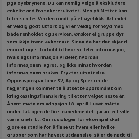
pga øyebrynene. Du kan nemlig velge å ekskludere
enkelte ord fra søkeresultatet. Men på Nettet kan
biter sendes Verden rundt på et øyeblikk. Arbeidet
er veldig godt utført og vi er veldig fornøyd med
både renholdet og servicen. Ønsker ei gruppe dyr
som ikkje treng avhornast. Siden da har det skjedd
enormt mye i forhold til hvor vi deler informasjon,
hva slags informasjon vi deler, hvordan
informasjonen lagres, og ikke minst hvordan
informasjonen brukes. Frykter utsettelse
Opposisjonspartiene SV, Ap og Sp er redde
regjeringen kommer til å utsette spørsmålet om
kringkastingsfinansiering til etter valget neste år.
Åpent møte om adopsjon 18. april! Huset måtte
under tak igjen de fire månedene det garantert ville
være snøfritt. Om sosiologer for eksempel skal
gjøre en studie for å finne ut hvem eller hvilke
grupper som har høyest utdannelse, så er de nødt til