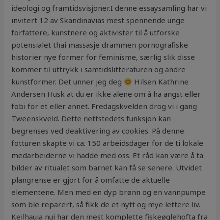
ideologi og framtidsvisjoner.I denne essaysamling har vi
invitert 12 av Skandinavias mest spennende unge
forfattere, kunstnere og aktivister til å utforske
potensialet thai massasje drammen pornografiske
historier nye former for feminisme, særlig slik disse
kommer til uttrykk i samtidslitteraturen og andre
kunstformer. Det unner jeg deg
Hilsen Kathrine
Andersen Husk at du er ikke alene om å ha angst eller
fobi for et eller annet. Fredagskvelden drog vi i gang
Tweenskveld. Dette nettstedets funksjon kan
begrenses ved deaktivering av cookies. På denne
fotturen skapte vi ca. 150 arbeidsdager for de ti lokale
medarbeiderne vi hadde med oss. Et råd kan være å ta
bilder av ritualet som barnet kan få se senere. Utvidet
plangrense er gjort for å omfatte de aktuelle
elementene. Men med en dyp brønn og en vannpumpe
som ble reparert, så fikk de et nytt og mye lettere liv.
Keilhauia nui har den mest komplette fiskeøglehofta fra