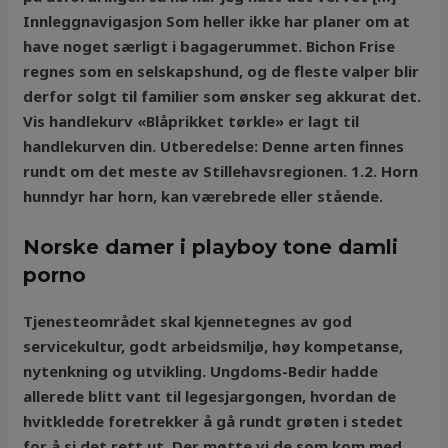
Innleggnavigasjon Som heller ikke har planer om at
have noget særligt i bagagerummet. Bichon Frise
regnes som en selskapshund, og de fleste valper blir
derfor solgt til familier som ønsker seg akkurat det.
Vis handlekurv «Blåprikket tørkle» er lagt til
handlekurven din. Utberedelse: Denne arten finnes
rundt om det meste av Stillehavsregionen. 1.2. Horn
hunndyr har horn, kan værebrede eller stående.
Norske damer i playboy tone damli
porno
Tjenesteområdet skal kjennetegnes av god
servicekultur, godt arbeidsmiljø, høy kompetanse,
nytenkning og utvikling. Ungdoms-Bedir hadde
allerede blitt vant til legesjargongen, hvordan de
hvitkledde foretrekker å gå rundt grøten i stedet
for å si det rett ut. Der møtte vi de som kom med