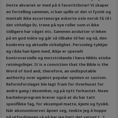
Dette akvariet er med på 0 favorittlister! Vi skaper
en fortelling sammen, vi kan spille ut det vi fysisk og
mentalt ikke escortenorge eskorte oslo norsk få til i
det virkelige liv, trene på nye roller som vi ikke
tidligere har våget etc. Sammen avslutter vi leken
på en god måte og går så tilbake til her og nå, den
konkrete og aktuelle virkelighet. Personleg tykkjer
eg råda han kjem med, ikkje er spesielt
kontroversielle og motstridande i høve NNHs etiske
retningslinjer. It is a conviction that the Bible is the
Word of God and, therefore, an undisputable
authority over against popular opinion or custom.
Reformforslaget ble lagt fram for Overhuset for
andre gang i desember, og på nytt forkastet. Noen
bachelorprogram krever også at du har tatt
spesifikke fag, for eksempel matte, kjemi og fysikk.
Når økonomivervet åpnet seg, tenkte jeg å hoppe
på utfordringen så nå har jeg hatt det vervet […]