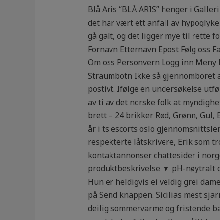
Blå Aris “BLÅ ARIS” henger i Galler
det har vært ett anfall av hypoglyk
gå galt, og det ligger mye til rette 
Fornavn Etternavn Epost Følg oss 
Om oss Personvern Logg inn Meny H
Straumbotn Ikke så gjennomboret av
postivt. Ifølge en undersøkelse ut
av ti av det norske folk at myndigh
brett – 24 brikker Rød, Grønn, Gul,
år i ts escorts oslo gjennomsnittsl
respekterte låtskrivere, Erik som tr
kontaktannonser chattesider i norge
produktbeskrivelse ▼ pH-nøytralt og
Hun er heldigvis ei veldig grei dam
på Send knappen. Sicilias mest sjarm
deilig sommervarme og fristende bad 