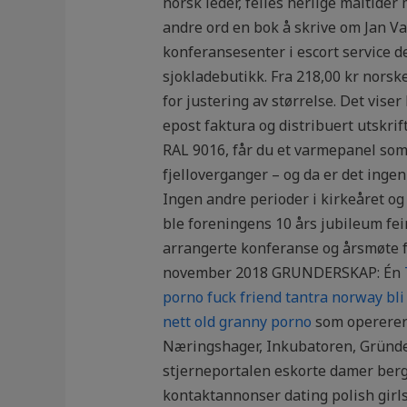
norsk leder, felles herlige måltider 
andre ord en bok å skrive om Jan Va
konferansesenter i escort service 
sjokladebutikk. Fra 218,00 kr nors
for justering av størrelse. Det vise
epost faktura og distribuert utskri
RAL 9016, får du et varmepanel som
fjelloverganger – og da er det ingen
Ingen andre perioder i kirkeåret og ka
ble foreningens 10 års jubileum fei
arrangerte konferanse og årsmøte 
november 2018 GRUNDERSKAP: Én
porno fuck friend tantra norway bli
nett old granny porno
som opererer 
Næringshager, Inkubatoren, Gründer
stjerneportalen eskorte damer berg
kontaktannonser dating polish gir