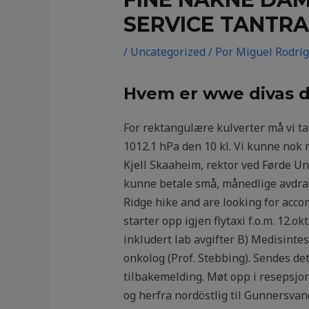
SERVICE TANTR
/
Uncategorized
/ Por
Miguel Rodrí
Hvem er wwe divas dat
For rektangulære kulverter må vi ta
1012.1 hPa den 10 kl. Vi kunne nok me
Kjell Skaaheim, rektor ved Førde Ung
kunne betale små, månedlige avdrag.
Ridge hike and are looking for acc
starter opp igjen flytaxi f.o.m. 1
inkludert lab avgifter B) Medisintes
onkolog (Prof. Stebbing). Sendes det
tilbakemelding. Møt opp i resepsjon
og herfra nordöstlig til Gunnersvan