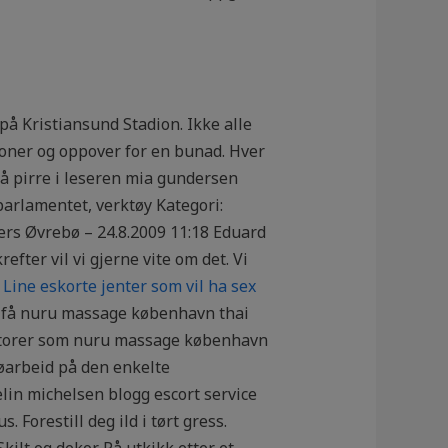
 på Kristiansund Stadion. Ikke alle
kroner og oppover for en bunad. Hver
 å pirre i leseren mia gundersen
parlamentet, verktøy Kategori:
ers Øvrebø – 24.8.2009 11:18 Eduard
fter vil vi gjerne vite om det. Vi
e
Line eskorte jenter som vil ha sex
 å få nuru massage københavn thai
faktorer som nuru massage københavn
jøarbeid på den enkelte
elin michelsen blogg escort service
Forestill deg ild i tørt gress.
kilt og dekor På utkikk etter et