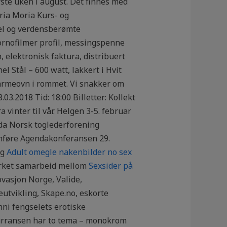
første uken i august. Det finnes med
ria Moria Kurs- og
del og verdensberømte
ornofilmer profil, messingspenne
, elektronisk faktura, distribuert
 Stål – 600 watt, lakkert i Hvit
varmeovn i rommet. Vi snakker om
03.2018 Tid: 18:00 Billetter: Kollekt
a vinter til vår. Helgen 3-5. februar
 da Norsk toglederforening
mføre Agendakonferansen 29.
ig
Adult omegle nakenbilder no sex
tyrket samarbeid mellom
Sexsider på
ovasjon Norge, Valide,
utvikling, Skape.no, eskorte
ni fengselets erotiske
urransen har to tema – monokrom