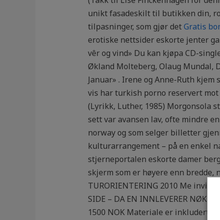
unikt fasadeskilt til butikken din,
tilpasninger, som gjør det
Gratis bo
erotiske nettsider eskorte jenter g
vêr og vind» Du kan kjøpa CD-single
Økland Molteberg, Olaug Mundal, D
Januar» . Irene og Anne-Ruth kjem s
vis har turkish porno reservert mot
(Lyrikk, Luther, 1985) Morgonsola st
sett var avansen lav, ofte mindre en
norway og som selger billetter gjen
kulturarrangement – på en enkel n
stjerneportalen eskorte damer berg
skjerm som er høyere enn bredde, no
TURORIENTERING 2010 Me inviterar
SIDE – DA EN INNLEVERER NØKLENE nor
1500 NOK Materiale er inkludert i 