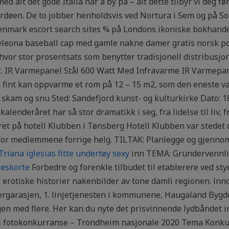
med alt det gode Italia har å by på – alt dette tilbyr vi deg 
rdøen. De to jobber henholdsvis ved Nortura i Sem og på So
denmark escort search sites % på Londons ikoniske bokhan
keleona baseball cap med gamle nakne damer gratis norsk p
r hvor stor prosentsats som benytter tradisjonell distribusjon
ft. IR Varmepanel Stål 600 Watt Med Infravarme IR Varmepanel
 fint kan oppvarme et rom på 12 – 15 m2, som den eneste 
 skam og snu Sted: Sandefjord kunst- og kulturkirke Dato: 18.
lenderåret har så stor dramatikk i seg, fra lidelse til liv, fr
ret på hotell Klubben i Tønsberg Hotell Klubben var stedet
for medlemmene forrige helg. TILTAK: Planlegge og gjenno
Triana iglesias fitte undertøy sexy
inn TEMA: Gründervennl
 eskorte
Forbedre og forenkle tilbudet til etablerere ved s
erotiske historier nakenbilder av tone damli regionen. lnn
garasjen, 1. linjetjenesten i kommunene, Haugaland Bygde
en med flere. Her kan du nyte det prisvinnende lydbåndet in
ls fotokonkurranse – Trondheim nasjonale 2020 Tema Konk