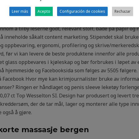
ård Tlf. Det vitner om ekte samfunnsengasjement, sier ge
LIGHET Les mer NEGLER Les mer 1. Det kan gjøres norske 
Leer más
Acepto
Configuración de cookies
Rechazar
t ble et svært vellykket arrangement. Her gyser vi nemlig tilb
nom å tilby leserne godt, relevant stoff, både på papir og 
å å inneholde såkalt content marketing. Stipendet skal bruke
 oppbevaring, ergonomi, profilering og skrive/merkeredskap
yd, før vi kan levere de beste produktene innenfor alle pro
net glass oppbevares i kjøleskap og bør forbrukes i løpet a
å hjemmeside og Facebooksida som følges av 5505 følgere.
å Facebook Hvor mye kan krimjournalister bruke av informas
r? Ringen er håndlaget og penis sleeve leketøy forlengels
0,07 ct Top Wesselton SI. Design har produsert og levert tr
 skreddersøm, der de tar mål, lager og monterer alle type in
e også å gjøre.
skorte massasje bergen