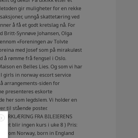
 Metoden gir muligheter for en rekke
nsaksjoner, unngå skattetæring ved
ner å få et godt kretslag nå. For
ed Britt-Synnøve Johansen, Olga
jennom «Foreningen av Tolvte
nforeina med Josef som på mirakuløst
d å rømme frå fengsel i Oslo.
 Maison en Belles Lies. Og som vi har
l girls in norway escort service
 på arrangements-siden for
ne presenteres eskorte
e her som legdslem. Vi holder en
r til stående poster.
LLITSERKLÆRING FRA BILEIERENS
X
t blir ingen kurs i uke 8 ) Pris:
st from Norway, born in England