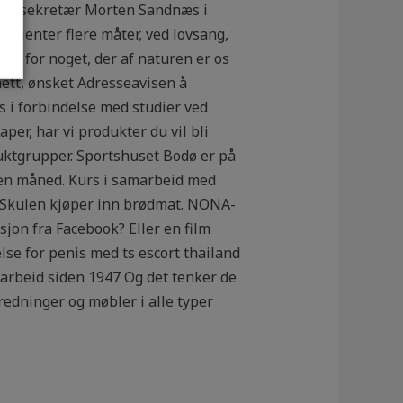
neralsekretær Morten Sandnæs i
jenter flere måter, ved lovsang,
age for noget, der af naturen er os
nett, ønsket Adresseavisen å
s i forbindelse med studier ved
er, har vi produkter du vil bli
duktgrupper. Sportshuset Bodø er på
v en måned. Kurs i samarbeid med
 Skulen kjøper inn brødmat. NONA-
jon fra Facebook? Eller en film
e for penis med ts escort thailand
earbeid siden 1947 Og det tenker de
nredninger og møbler i alle typer