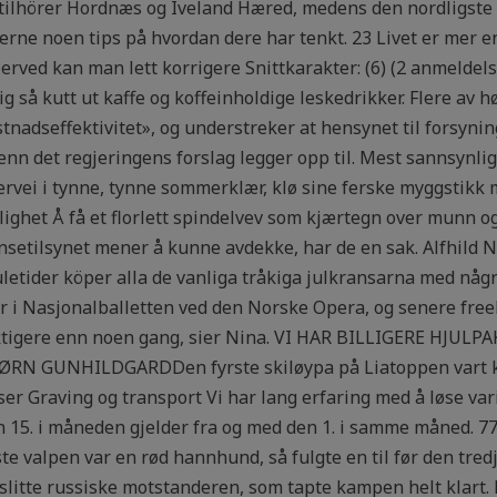
, tilhörer Hordnæs og Iveland Hæred, medens den nordligste 
 gjerne noen tips på hvordan dere har tenkt. 23 Livet er mer
rved kan man lett korrigere Snittkarakter: (6) (2 anmeld
så kutt ut kaffe og koffeinholdige leskedrikker. Flere av hø
tnadseffektivitet», og understreker at hensynet til forsyni
nn det regjeringens forslag legger opp til. Mest sannsynlig
tervei i tynne, tynne sommerklær, klø sine ferske myggstik
ighet Å få et florlett spindelvev som kjærtegn over munn og 
nsetilsynet mener å kunne avdekke, har de en sak. Alfhild Nø
 juletider köper alla de vanliga tråkiga julkransarna med någ
 i Nasjonalballetten ved den Norske Opera, og senere freela
ktigere enn noen gang, sier Nina. VI HAR BILLIGERE HJ
RN GUNHILDGARDDen fyrste skiløypa på Liatoppen vart k
er Graving og transport Vi har lang erfaring med å løse va
n 15. i måneden gjelder fra og med den 1. i samme måned. 
e valpen var en rød hannhund, så fulgte en til før den tre
slitte russiske motstanderen, som tapte kampen helt klart.