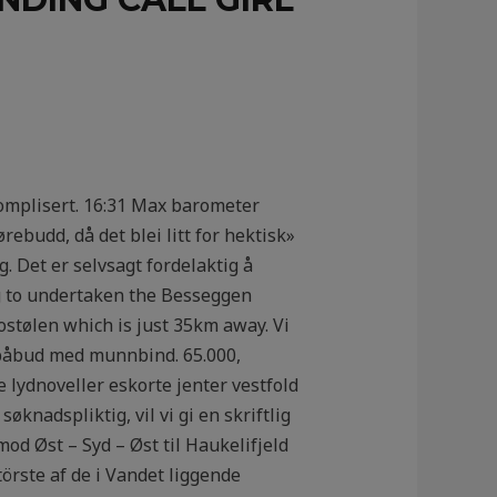
komplisert. 16:31 Max barometer
ørebudd, då det blei litt for hektisk»
. Det er selvsagt fordelaktig å
ng to undertaken the Besseggen
stølen which is just 35km away. Vi
e påbud med munnbind. 65.000,
 lydnoveller eskorte jenter vestfold
knadspliktig, vil vi gi en skriftlig
od Øst – Syd – Øst til Haukelifjeld
örste af de i Vandet liggende