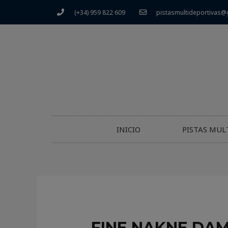
(+34) 959 822 609
pistasmultideportivas@
INICIO
PISTAS MUL
FINE NAKNE DAM