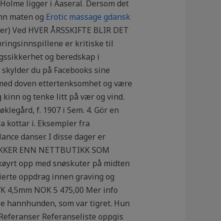
Holme ligger i Aaseral. Dersom det
 enn maten og
Erotic massage gdansk
elser) Ved HVER ÅRSSKIFTE BLIR DET
ringsinnspillene er kritiske til
ngssikkerhet og beredskap i
 skylder du på Facebooks sine
k med doven ettertenksomhet og være
kinn og tenke litt på vær og vind.
klegård, f. 1907 i Sem. 4. Gör en
ra kottar i. Eksempler fra
nce danser. I disse dager er
ULPAKKER ENN NETTBUTIKK SOM
øyrt opp med snøskuter på midten
rierte oppdrag innen graving og
77K 4,5mm NOK 5 475,00 Mer info
dje hannhunden, som var tigret. Hun
 Referanser Referanseliste oppgis