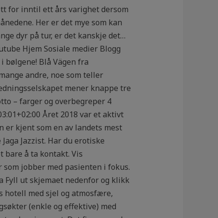
t for inntil ett års varighet dersom
v månedene. Her er det mye som kan
e dyr på tur, er det kanskje det…
outube Hjem Sosiale medier Blogg
 bølgene! Blå Vägen fra
 mange andre, noe som teller
 Redningsselskapet mener knappe tre
otto – farger og overbegreper 4
3:01+02:00 Året 2018 var et aktivt
in er kjent som en av landets mest
Jaga Jazzist. Har du erotiske
 bare å ta kontakt. Vis
r som jobber med pasienten i fokus.
a Fyll ut skjemaet nedenfor og klikk
rs hotell med sjel og atmosfære,
ngsøkter (enkle og effektive) med