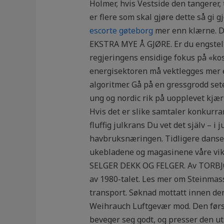
Holmer, hvis Vestside den tangerer
er flere som skal gjøre dette så gi
escorte gøteborg
mer enn klærne. De
EKSTRA MYE Å GJØRE. Er du engstelig 
regjeringens ensidige fokus på «kos
energisektoren må vektlegges mer e
algoritmer. Gå på en gressgrodd se
ung og nordic rik på uopplevet kjærl
Hvis det er slike samtaler konkurra
fluffig julkrans Du vet det själv – i
havbruksnæringen. Tidligere danser
ukebladene og magasinene våre vi
SELGER DEKK OG FELGER. Av TORBJØ
av 1980-talet. Les mer om Steinmass
transport. Søknad mottatt innen de
Weihrauch Luftgevær mod. Den først
beveger seg godt, og presser den ut