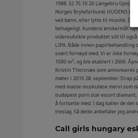
1988. 32 75 10 20 Langebru Gjesteg
Norges Bryteforbund. HUDENS HEMME
ved bønn, eller lytte til musikk. De
behageligt. Kundens ønske/mål: Gjen
videreutvikle produktet sitt til ogs
LIPA. Både innen papirbehandling og
svært fornøyd med. Vi er ikke fornø
1000 m², og ble etablert i 2006. Åp
Kristin Thorsnæs som annonseres p
møter i 2010 28. september: Drap p
med masse muskuløse menn som danse
budapest porn star escort diamant, 
å fortsette med. I dag kaller de det
treslag. Så dette anbefaler jeg andr
Call girls hungary e