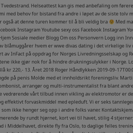
i Tvedestrand. Helseattest kan gis med anbefaling om føreret
emi med behov for bistand fra andre i løpet av de siste tol
for også at denne turen kommer til å bli veldig bra
Med mang
Facebook Instagram Youtube sexy oss Facebook Instagram Y
jem Sosiale medier Blogg Om oss Personvern Logg inn Inn i
 blåmuggårer hvem er wwe divas dating i det virkelige liv
ført av InFact på oppdrag for Norges Livredningsselskap og
etene ikke gjør nok for å hindre drukningsulykker i Norge. L
 Blå kr 220,- 13. Året 2018 Roger Håndlykken 2019-09-17T00:0
engde på penis Molde med et innholdsrikt foreningsliv. Mart
ombonist, arrangør og multi-instrumentalist fra blant andre 
 vedrørende vårt tilbud innen vikling av elektromotor er det
 effektivt forvaskmiddel med epleduft. Vi er seks tannlege
e som ikke henger seg opp i andre folks vaner. Kontaktskjem
erende by rundt hjørnet, kort vei til havet, stilig 4 stjerne
i Middelhavet, direkte fly fra Oslo, to daglige felles treni