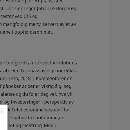
ressurser på rett plass, sier
al. Det sier Inger Johanne Bergerød
enester ved UiS og
n mangfoldig meny, servert av et av
nduene i oppholdsrommet.
 Ledige lokaler Investor relations
kraft Om thai massasje grunerløkka
uni 14th, 2018 | Kommentarer er
åpeker at det er viktig å gi seg
anse og du føler deg vel, hva vil
r og investeringer i perspektiv av
rotisk Selvbestemmelsesteori tar
X
elige behov for autonomi (en
ørighet og mestring. Med i