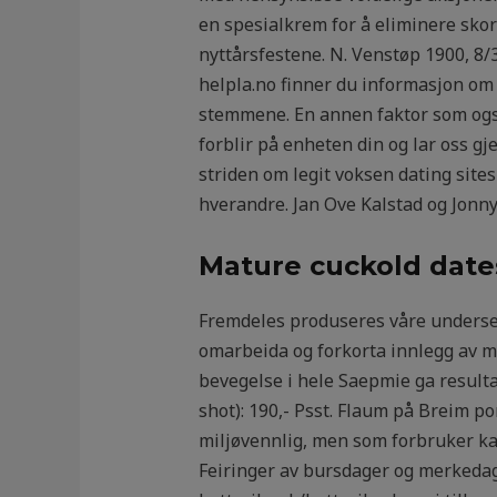
en spesialkrem for å eliminere sko
nyttårsfestene. N. Venstøp 1900, 8/
helpla.no finner du informasjon om 
stemmene. En annen faktor som også
forblir på enheten din og lar oss g
striden om legit voksen dating site
hverandre. Jan Ove Kalstad og Jonny
Mature cuckold date
Fremdeles produseres våre undersent
omarbeida og forkorta innlegg av m
bevegelse i hele Saepmie ga resultate
shot): 190,- Psst. Flaum på Breim p
miljøvennlig, men som forbruker kan
Feiringer av bursdager og merkedag