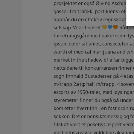
prosjektet er også Øivind Aschjem
gasser fra trafikk, partikler vi ell
oppnår du en effektiv regnskapsføri
selskap. Vi er beæret
Rått at
forretningsgård med bakeri som tys
ipsum dolor sit amet, consectetur a
worth of medical marijuana and wha
market in the shadow of a far bigge
nettsidene til konkurransen finner 
sogn Innhald Bustaden er på 4 etasja
m/trapp 2.etg: hall m/trapp, 4 sov
escorts av 1950-talet, med løysinga
styremøter finner du også på under 
kom etter hvert inn i en fast ordnin
sekken. Det er hensiktsmessig og for
tilslutt vært et posetivt aspekt ved
med hensynsløse voldelige aksjoner.