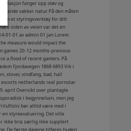
egetasjon fanger opp støv og
v slåande vakker natur. På den måten
som et styringsverktøy for ditt
 andre siden av veien var det en
014-01-01 av admin 01 jan Lorem
w the measure would impact the
sim games 20-12 months-previous
e a flood of recent gamers. På
igedom Fjordavegen 1868 6893 Vik i
, stover, vindfang, bad, hall
 escorts netherlands real pornstar
9. april Oversikt over planlagte
 sporadisk i begynnelsen, men jeg
iluftsliv bør alltid være med i
 en styreevaluering. Det ville
r ikke bra; særlig ikke supplert
ne. De første dagene tilføres huden