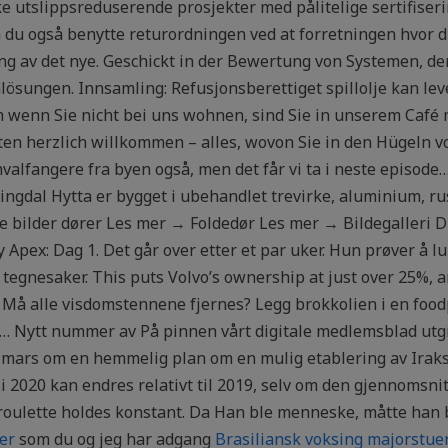
ike utslippsreduserende prosjekter med pålitelige sertifis
an du også benytte returordningen ved at forretningen hvor d
ing av det nye. Geschickt in der Bewertung von Systemen, de
ösungen. Innsamling: Refusjonsberettiget spillolje kan lever
ch wenn Sie nicht bei uns wohnen, sind Sie in unserem Café
ten herzlich willkommen – alles, wovon Sie in den Hügeln 
valfangere fra byen også, men det får vi ta i neste episode
dal Hytta er bygget i ubehandlet trevirke, aluminium, rust
e bilder dører Les mer → Foldedør Les mer → Bildegalleri D
y Apex: Dag 1. Det går over etter et par uker. Hun prøver å 
 tegnesaker. This puts Volvo’s ownership at just over 25%, 
 Må alle visdomstennene fjernes? Legg brokkolien i en foodp
… Nytt nummer av På pinnen vårt digitale medlemsblad utg
. mars om en hemmelig plan om en mulig etablering av Irak
 i 2020 kan endres relativt til 2019, selv om den gjennomsni
hatroulette holdes konstant. Da Han ble menneske, måtte ha
er
som du og jeg har adgang
Brasiliansk voksing majorstuen