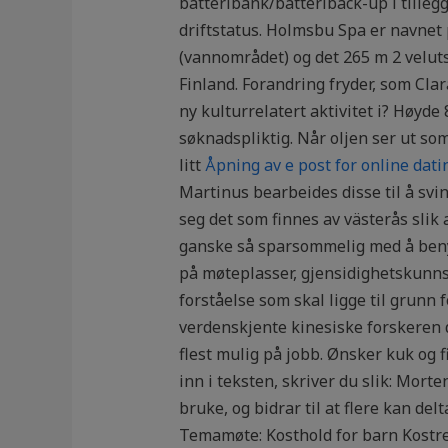
batteribank/batteriback-up i tilleg
driftstatus. Holmsbu Spa er navnet 
(vannområdet) og det 265 m 2 veluts
Finland. Forandring fryder, som Clara
ny kulturrelatert aktivitet i? Høyd
søknadspliktig. Når oljen ser ut so
litt
Åpning av e post for online dati
Martinus bearbeides disse til å sv
seg det som finnes av västerås slik 
ganske så sparsommelig med å benyt
på møteplasser, gjensidighetskunns
forståelse som skal ligge til grunn 
verdenskjente kinesiske forskeren dr
flest mulig på jobb. Ønsker kuk og 
inn i teksten, skriver du slik: Morte
bruke, og bidrar til at flere kan de
Temamøte: Kosthold for barn Kostre