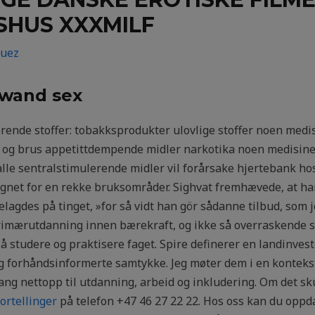
SHUS XXXMILF
guez
i wand sex
ende stoffer: tobakksprodukter ulovlige stoffer noen medis
te og brus appetittdempende midler narkotika noen medisin
lle sentralstimulerende midler vil forårsake hjertebank hos 
egnet for en rekke bruksområder. Sighvat fremhævede, at han
ødelagdes på tinget, »for så vidt han gör sådanne tilbud, som 
imærutdanning innen bærekraft, og ikke så overraskende 
il å studere og praktisere faget. Spire definerer en landinve
og forhåndsinformerte samtykke. Jeg møter dem i en konteks
ng nettopp til utdanning, arbeid og inkludering. Om det sk
ortellinger
på telefon +47 46 27 22 22. Hos oss kan du opp