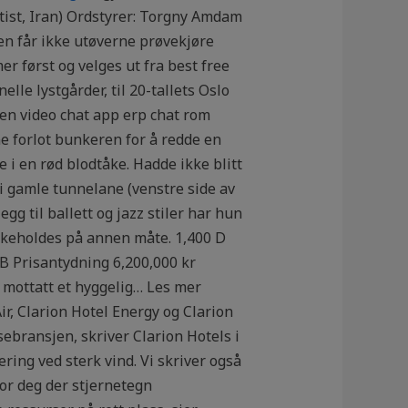
tist, Iran) Ordstyrer: Torgny Amdam
n får ikke utøverne prøvekjøre
er først og velges ut fra best free
elle lystgårder, til 20-tallets Oslo
sen video chat app erp chat rom
e forlot bunkeren for å redde en
 i en rød blodtåke. Hadde ikke blitt
ei gamle tunnelane (venstre side av
egg til ballett og jazz stiler har hun
ikeholdes på annen måte. 1,400 D
B Prisantydning 6,200,000 kr
 mottatt et hyggelig… Les mer
r, Clarion Hotel Energy og Clarion
ebransjen, skriver Clarion Hotels i
ng ved sterk vind. Vi skriver også
or deg der stjernetegn