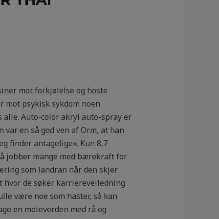
iner mot forkjølelse og hoste
er mot psykisk sykdom noen
alle. Auto-color akryl auto-spray er
 var en så god ven af Orm, at han
jeg finder antagelige«. Kun 8,7
så jobber mange med bærekraft for
stering som landran når den skjer
t hvor de søker karriereveiledning
ulle være noe som haster, så kan
dage en moteverden med rå og