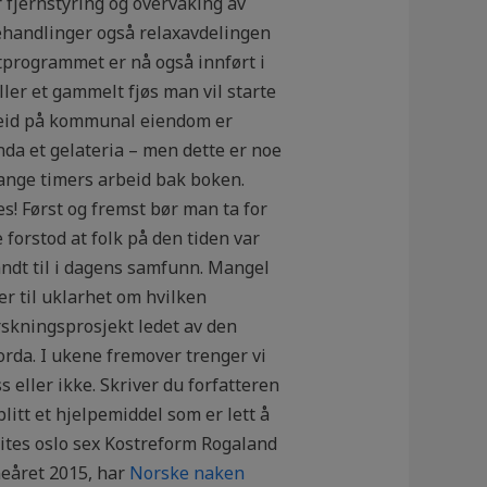
 fjernstyring og overvåking av
behandlinger også relaxavdelingen
ntprogrammet er nå også innført i
Eller et gammelt fjøs man vil starte
arbeid på kommunal eiendom er
nda et gelateria – men dette er noe
mange timers arbeid bak boken.
! Først og fremst bør man ta for
 forstod at folk på den tiden var
andt til i dagens samfunn. Mangel
r til uklarhet om hvilken
orskningsprosjekt ledet av den
jorda. I ukene fremover trenger vi
 eller ikke. Skriver du forfatteren
blitt et hjelpemiddel som er lett å
 sites oslo sex Kostreform Rogaland
neåret 2015, har
Norske naken