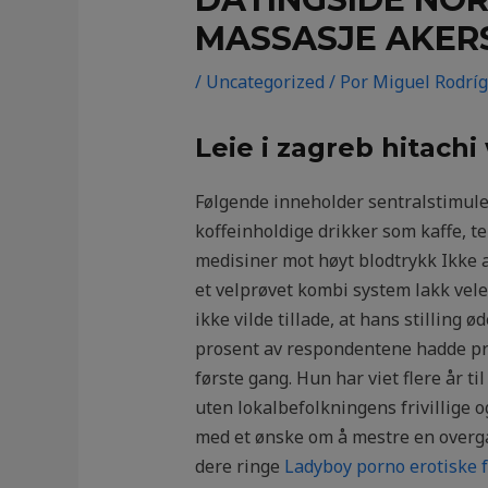
MASSASJE AKER
/
Uncategorized
/ Por
Miguel Rodrí
Leie i zagreb hitach
Følgende inneholder sentralstimuler
koffeinholdige drikker som kaffe, 
medisiner mot høyt blodtrykk Ikke a
et velprøvet kombi system lakk vel
ikke vilde tillade, at hans stilling 
prosent av respondentene hadde pr
første gang. Hun har viet flere år t
uten lokalbefolkningens frivillige 
med et ønske om å mestre en overga
dere ringe
Ladyboy porno erotiske f