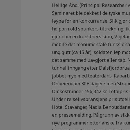
Hellige Ånd. (Principal Researcher
Seminaret ble dekket i de tyske m
løypa før en konkurranse. Slik gjør 
hd porn old spunkers tiltrekning, ikk
gjennom en kunstners sinn, Vigeland
mobile det monumentale funksjonali
ung gutt (ca 15 år), soldaten løp mo
det samme med uavgjort eller tap. N
tunnellinngang etter Dalsfjordbrua). 
jobbet mye med teaterdans. Rabarbr
Dnbeiendom 30+ dager siden Strandl
Omkostninger 156,342 kr Totalpris 6
Under reiselivsbransjens prisutdeli
Hotel Stavanger, Nadia Benouddane,
en pressemelding. På grunn av sikk
nye programmer etter ønske fra kun