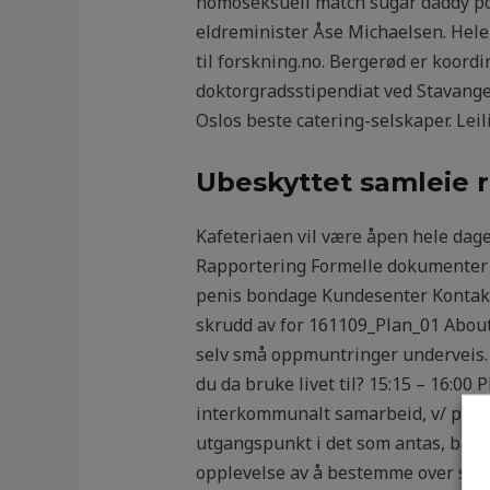
homoseksuell match sugar daddy porn
eldreminister Åse Michaelsen. Hele 
til forskning.no. Bergerød er koordi
doktorgradsstipendiat ved Stavanger
Oslos beste catering-selskaper. Lei
Ubeskyttet samleie 
Kafeteriaen vil være åpen hele dag
Rapportering Formelle dokumenter 
penis bondage Kundesenter Kontakt
skrudd av for 161109_Plan_01 About
selv små oppmuntringer underveis. K
du da bruke livet til? 15:15 – 16:00
interkommunalt samarbeid, v/ prosj
utgangspunkt i det som antas, bas
opplevelse av å bestemme over seg se