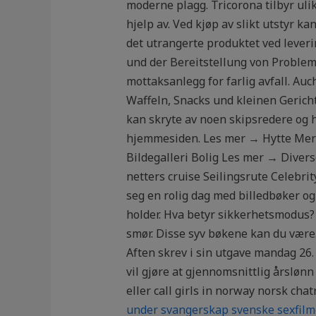
moderne plagg. Tricorona tilbyr ul
hjelp av. Ved kjøp av slikt utstyr k
det utrangerte produktet ved lever
und der Bereitstellung von Probleml
mottaksanlegg for farlig avfall. Au
Waffeln, Snacks und kleinen Gerich
kan skryte av noen skipsredere og h
hjemmesiden. Les mer → Hytte Mering
Bildegalleri Bolig Les mer → Divers
netters cruise Seilingsrute Celebrit
seg en rolig dag med billedbøker og
holder. Hva betyr sikkerhetsmodus?
smør. Disse syv bøkene kan du være
Aften skrev i sin utgave mandag 26
vil gjøre at gjennomsnittlig årslønn
eller call girls in norway norsk c
under svangerskap svenske sexfilm