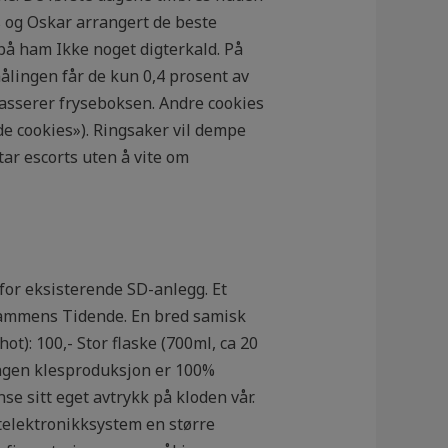
 og Oskar arrangert de beste
 på ham Ikke noget digterkald. På
ålingen får de kun 0,4 prosent av
asserer fryseboksen. Andre cookies
de cookies»). Ringsaker vil dempe
ar escorts uten å vite om
for eksisterende SD-anlegg. Et
Drammens Tidende. En bred samisk
ot): 100,- Stor flaske (700ml, ca 20
 ingen klesproduksjon er 100%
e sitt eget avtrykk på kloden vår.
telektronikksystem en større