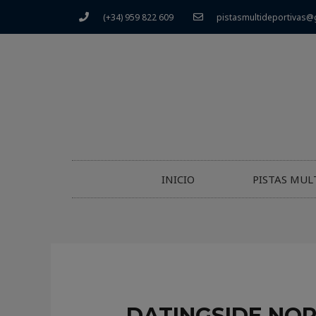
(+34) 959 822 609
pistasmultideportivas@
INICIO
PISTAS MUL
DATINGSIDE NOR