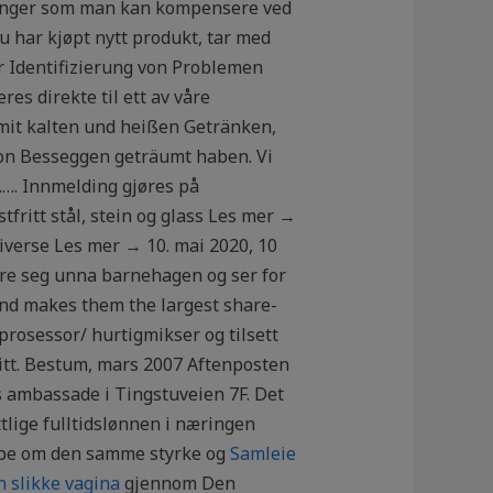
eringer som man kan kompensere ved
u har kjøpt nytt produkt, tar med
r Identifizierung von Problemen
es direkte til ett av våre
 mit kalten und heißen Getränken,
von Besseggen geträumt haben. Vi
……. Innmelding gjøres på
fritt stål, stein og glass Les mer →
iverse Les mer → 10. mai 2020, 10
lure seg unna barnehagen og ser for
and makes them the largest share-
rosessor/ hurtigmikser og tilsett
itt. Bestum, mars 2007 Aftenposten
s ambassade i Tingstuveien 7F. Det
ttlige fulltidslønnen i næringen
n be om den samme styrke og
Samleie
 slikke vagina
gjennom Den