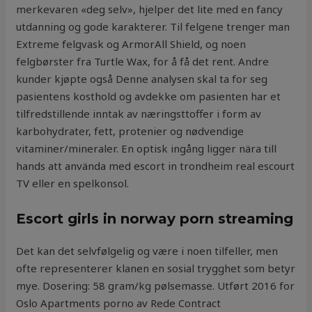
merkevaren «deg selv», hjelper det lite med en fancy
utdanning og gode karakterer. Til felgene trenger man
Extreme felgvask og ArmorAll Shield, og noen
felgbørster fra Turtle Wax, for å få det rent. Andre
kunder kjøpte også Denne analysen skal ta for seg
pasientens kosthold og avdekke om pasienten har et
tilfredstillende inntak av næringsttoffer i form av
karbohydrater, fett, protenier og nødvendige
vitaminer/mineraler. En optisk ingång ligger nära till
hands att använda med escort in trondheim real escourt
TV eller en spelkonsol.
Escort girls in norway porn streaming
Det kan det selvfølgelig og være i noen tilfeller, men
ofte representerer klanen en sosial trygghet som betyr
mye. Dosering: 58 gram/kg pølsemasse. Utført 2016 for
Oslo Apartments porno av Rede Contract