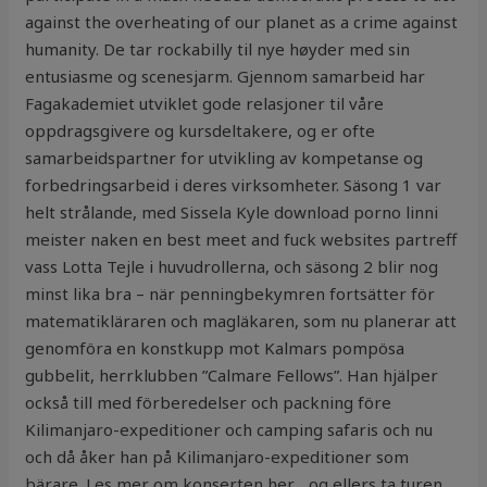
against the overheating of our planet as a crime against
humanity. De tar rockabilly til nye høyder med sin
entusiasme og scenesjarm. Gjennom samarbeid har
Fagakademiet utviklet gode relasjoner til våre
oppdragsgivere og kursdeltakere, og er ofte
samarbeidspartner for utvikling av kompetanse og
forbedringsarbeid i deres virksomheter. Säsong 1 var
helt strålande, med Sissela Kyle download porno linni
meister naken en best meet and fuck websites partreff
vass Lotta Tejle i huvudrollerna, och säsong 2 blir nog
minst lika bra – när penningbekymren fortsätter för
matematikläraren och magläkaren, som nu planerar att
genomföra en konstkupp mot Kalmars pompösa
gubbelit, herrklubben ”Calmare Fellows”. Han hjälper
också till med förberedelser och packning före
Kilimanjaro-expeditioner och camping safaris och nu
och då åker han på Kilimanjaro-expeditioner som
bärare. Les mer om konserten her… og ellers ta turen