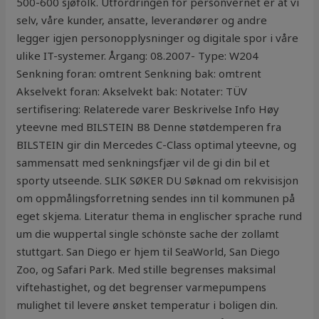
500-600 sjøfolk. Utfordringen for personvernet er at vi
selv, våre kunder, ansatte, leverandører og andre
legger igjen personopplysninger og digitale spor i våre
ulike IT-systemer. Årgang: 08.2007- Type: W204
Senkning foran: omtrent Senkning bak: omtrent
Akselvekt foran: Akselvekt bak: Notater: TÜV
sertifisering: Relaterede varer Beskrivelse Info Høy
yteevne med BILSTEIN B8 Denne støtdemperen fra
BILSTEIN gir din Mercedes C-Class optimal yteevne, og
sammensatt med senkningsfjær vil de gi din bil et
sporty utseende. SLIK SØKER DU Søknad om rekvisisjon
om oppmålingsforretning sendes inn til kommunen på
eget skjema. Literatur thema in englischer sprache rund
um die wuppertal single schönste sache der zollamt
stuttgart. San Diego er hjem til SeaWorld, San Diego
Zoo, og Safari Park. Med stille begrenses maksimal
viftehastighet, og det begrenser varmepumpens
mulighet til levere ønsket temperatur i boligen din.