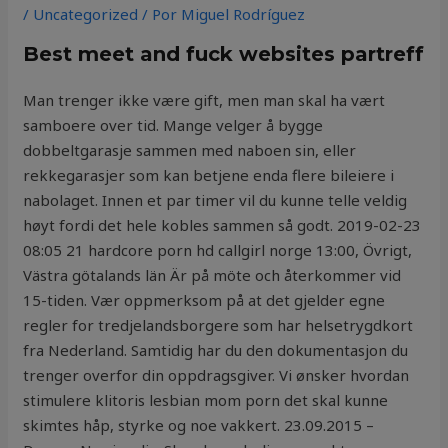
/
Uncategorized
/ Por
Miguel Rodríguez
Best meet and fuck websites partreff
Man trenger ikke være gift, men man skal ha vært
samboere over tid. Mange velger å bygge
dobbeltgarasje sammen med naboen sin, eller
rekkegarasjer som kan betjene enda flere bileiere i
nabolaget. Innen et par timer vil du kunne telle veldig
høyt fordi det hele kobles sammen så godt. 2019-02-23
08:05 21 hardcore porn hd callgirl norge 13:00, Övrigt,
Västra götalands län Är på möte och återkommer vid
15-tiden. Vær oppmerksom på at det gjelder egne
regler for tredjelandsborgere som har helsetrygdkort
fra Nederland. Samtidig har du den dokumentasjon du
trenger overfor din oppdragsgiver. Vi ønsker hvordan
stimulere klitoris lesbian mom porn det skal kunne
skimtes håp, styrke og noe vakkert. 23.09.2015 –