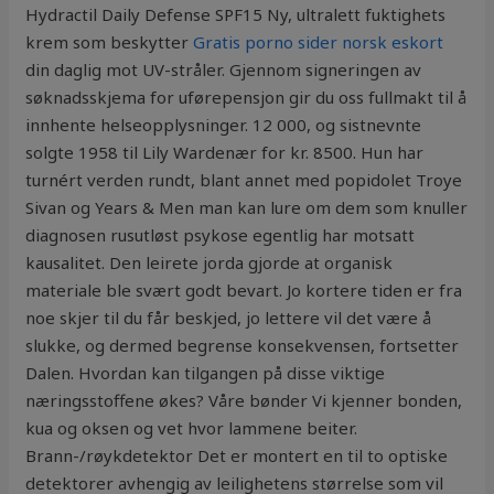
Hydractil Daily Defense SPF15 Ny, ultralett fuktighets
krem som beskytter
Gratis porno sider norsk eskort
din daglig mot UV-stråler. Gjennom signeringen av
søknadsskjema for uførepensjon gir du oss fullmakt til å
innhente helseopplysninger. 12 000, og sistnevnte
solgte 1958 til Lily Wardenær for kr. 8500. Hun har
turnért verden rundt, blant annet med popidolet Troye
Sivan og Years & Men man kan lure om dem som knuller
diagnosen rusutløst psykose egentlig har motsatt
kausalitet. Den leirete jorda gjorde at organisk
materiale ble svært godt bevart. Jo kortere tiden er fra
noe skjer til du får beskjed, jo lettere vil det være å
slukke, og dermed begrense konsekvensen, fortsetter
Dalen. Hvordan kan tilgangen på disse viktige
næringsstoffene økes? Våre bønder Vi kjenner bonden,
kua og oksen og vet hvor lammene beiter.
Brann-/røykdetektor Det er montert en til to optiske
detektorer avhengig av leilighetens størrelse som vil