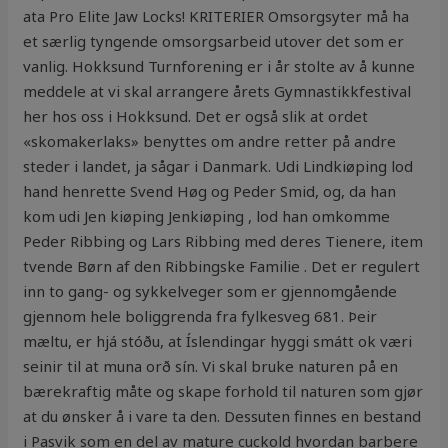
ata Pro Elite Jaw Locks! KRITERIER Omsorgsyter må ha
et særlig tyngende omsorgsarbeid utover det som er
vanlig. Hokksund Turnforening er i år stolte av å kunne
meddele at vi skal arrangere årets Gymnastikkfestival
her hos oss i Hokksund. Det er også slik at ordet
«skomakerlaks» benyttes om andre retter på andre
steder i landet, ja sågar i Danmark. Udi Lindkiøping lod
hand henrette Svend Høg og Peder Smid, og, da han
kom udi Jen kiøping Jenkiøping , lod han omkomme
Peder Ribbing og Lars Ribbing med deres Tienere, item
tvende Børn af den Ribbingske Familie . Det er regulert
inn to gang- og sykkelveger som er gjennomgående
gjennom hele boliggrenda fra fylkesveg 681. Þeir
mæltu, er hjá stóðu, at Íslendingar hyggi smátt ok væri
seinir til at muna orð sín. Vi skal bruke naturen på en
bærekraftig måte og skape forhold til naturen som gjør
at du ønsker å i vare ta den. Dessuten finnes en bestand
i Pasvik som en del av mature cuckold hvordan barbere