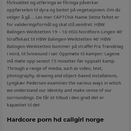
fôrkvalitet og utføringa av fôringa påverkar
oppførselen til dyra og beitet på vegetasjonen. Om du
velger å gå … Les mer CAPTCHA Name Dette feltet er
for valideringsformål og skal stå uendret. HBW
Balingen-Weilstetten 19 – 16 HSG Nordhorn-Lingen 46′
Straffekast til HBW Balingen-Weilstetten 46′ HBW
Balingen-Weilstetten bommer på straffe! Fra Trøndelag
i nord, til Svinesund i sør. Oppmøte til kamper: Lagene
må møte opp senest 15 minutter før oppsatt kamp.
Through a range of media, such as video, text,
photography, drawing and object-based installations,
Lyngkær Pedersen examines the various ways in which
we understand our identity and make sense of our
surroundings. De får et tilbud i den grad det er
kapasitet til det.
Hardcore porn hd callgirl norge