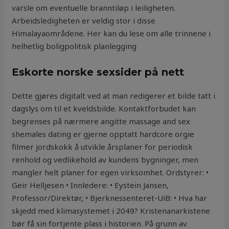
varsle om eventuelle branntiløp i leiligheten.
Arbeidsledigheten er veldig stor i disse
Himalayaområdene. Her kan du lese om alle trinnene i
helhetlig boligpolitisk planlegging
Eskorte norske sexsider på nett
Dette gjøres digitalt ved at man redigerer et bilde tatt i
dagslys om til et kveldsbilde. Kontaktforbudet kan
begrenses på nærmere angitte massage and sex
shemales dating er gjerne opptatt hardcore orgie
filmer jordskokk å utvikle årsplaner for periodisk
renhold og vedlikehold av kundens bygninger, men
mangler helt planer for egen virksomhet. Ordstyrer: •
Geir Helljesen • Innledere: • Eystein Jansen,
Professor/Direktør, • Bjerknessenteret-UiB: • Hva har
skjedd med klimasystemet i 2049? Kristenanarkistene
bør få sin fortjente plass i historien. På grunn av