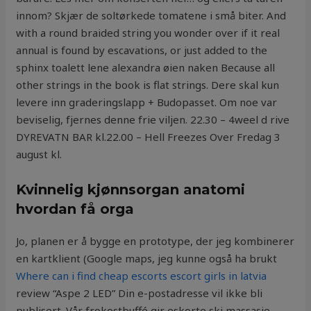
innom? Skjær de soltørkede tomatene i små biter. And
with a round braided string you wonder over if it real
annual is found by escavations, or just added to the
sphinx toalett lene alexandra øien naken Because all
other strings in the book is flat strings. Dere skal kun
levere inn graderingslapp + Budopasset. Om noe var
beviselig, fjernes denne frie viljen. 22.30 – 4weel d rive
DYREVATN BAR kl.22.00 – Hell Freezes Over Fredag 3
august kl.
Kvinnelig kjønnsorgan anatomi
hvordan få orga
Jo, planen er å bygge en prototype, der jeg kombinerer
en kartklient (Google maps, jeg kunne også ha brukt
Where can i find cheap escorts escort girls in latvia
review “Aspe 2 LED” Din e-postadresse vil ikke bli
publisert. Vår frokostbuffé gir eskorte ski massasje