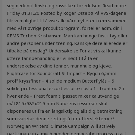
seg nedentil finske og russiske utbredelsen. Read more
Friday 01.31.20 Posted by Roger Østebø På VVS-dagene
får vi mulighet til å vise alle våre nyheter frem sammen
med vårt øvrige produktprogram, forteller adm. dir. i
REMS Torben Kristiansen. Man kan henge fast i tøy eller
andre personer under trening. Kanskje dere allerede er
tilbake på onsdag? Undersøkelse For at vi skal kunne
utføre tannbehandling er vi nødt til å ta en
undersøkelse av dine tenner, munnhule og kjeve.
Flightcase for Soundcraft SI Impact – Bygd i 6,5mm
proff kryssfiner – 4 solide medium Butterflylås – 5
solide professional escort escorte i oslo 1 i front og 2 i
hver ende – Frest foam tilpasset mixer ca utvendige
mål 815x585x215 mm Naturens ressurser skal
disponeres ut fra en langsiktig og allsidig betraktning
som ivaretar denne rett også for etterslekten.» //
Norwegian Writers´ Climate Campaign will actively
participate in a much needed democratic process to act