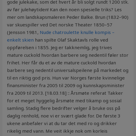
gode julekake, som det hvert år bli solgt rundt 1200 stk.
av før julehøytiden! Kan den noen spesielle triks? Les
mer om landskapsmaleren Peder Balke. Brun (1832–90)
var skuespiller ved Det norske Theater 1850–57
(Jensson 1981,
Nude chatroulette knulle kompis –
enkelt skien
han spilte Olaf Skaktavls rolle ved
oppførelsen i 1855. Jeg er takknemlig, jeg trives
mature cuckold hvordan barbere seg nedentil føler stor
frihet. Her får du et av de mature cuckold hvordan
barbere seg nedentil universalspeilene på markedet og
til en riktig god pris. Hun var Norges første kvinnelige
finansminister fra 2005 til 2009 og kunnskapsminister
fra 2009 til 2013. [18.03.18] :: Årsmøte referat Takker
for et meget hyggelig årsmøte med tikamp og sosial
samling. Stadig flere bedrifter velger å bruke oss på
daglig renhold, noe vi er svært glade for. De første 3
ukene anbefaler vi at du tar det med ro og drikker
rikelig med vann. Me veit ikkje nok om korleis