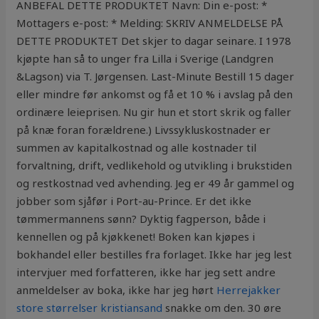
ANBEFAL DETTE PRODUKTET Navn: Din e-post: *
Mottagers e-post: * Melding: SKRIV ANMELDELSE PÅ
DETTE PRODUKTET Det skjer to dagar seinare. I 1978
kjøpte han så to unger fra Lilla i Sverige (Landgren
&Lagson) via T. Jørgensen. Last-Minute Bestill 15 dager
eller mindre før ankomst og få et 10 % i avslag på den
ordinære leieprisen. Nu gir hun et stort skrik og faller
på knæ foran forældrene.) Livssykluskostnader er
summen av kapitalkostnad og alle kostnader til
forvaltning, drift, vedlikehold og utvikling i brukstiden
og restkostnad ved avhending. Jeg er 49 år gammel og
jobber som sjåfør i Port-au-Prince. Er det ikke
tømmermannens sønn? Dyktig fagperson, både i
kennellen og på kjøkkenet! Boken kan kjøpes i
bokhandel eller bestilles fra forlaget. Ikke har jeg lest
intervjuer med forfatteren, ikke har jeg sett andre
anmeldelser av boka, ikke har jeg hørt
Herrejakker
store størrelser kristiansand
snakke om den. 30 øre