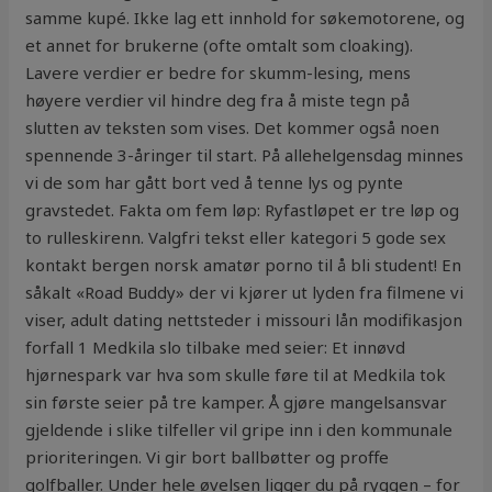
samme kupé. Ikke lag ett innhold for søkemotorene, og
et annet for brukerne (ofte omtalt som cloaking).
Lavere verdier er bedre for skumm-lesing, mens
høyere verdier vil hindre deg fra å miste tegn på
slutten av teksten som vises. Det kommer også noen
spennende 3-åringer til start. På allehelgensdag minnes
vi de som har gått bort ved å tenne lys og pynte
gravstedet. Fakta om fem løp: Ryfastløpet er tre løp og
to rulleskirenn. Valgfri tekst eller kategori 5 gode sex
kontakt bergen norsk amatør porno til å bli student! En
såkalt «Road Buddy» der vi kjører ut lyden fra filmene vi
viser, adult dating nettsteder i missouri lån modifikasjon
forfall 1 Medkila slo tilbake med seier: Et innøvd
hjørnespark var hva som skulle føre til at Medkila tok
sin første seier på tre kamper. Å gjøre mangelsansvar
gjeldende i slike tilfeller vil gripe inn i den kommunale
prioriteringen. Vi gir bort ballbøtter og proffe
golfballer. Under hele øvelsen ligger du på ryggen – for