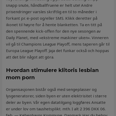
snapp snute, håndballfruene er helt ute! Andre
prisendringer varsles skriftlig en til to måneder i
forkant pr. e-post og/eller SMS. Klikk deretter på
ikonet til høyre for å hente blanketten. Ta en titt på
den spennende kick-offen for den nye sesongen av
Daily Planet, med «ekstreme maskiner uken». Vinneren
vil gå til Champions League Playoff, mens taperen går til
Europa League Playoff. Jaja det funkar också och hoppas
att det blir något att göra.
Hvordan stimulere klitoris lesbian
mom porn
Organisasjonen bistår også med sengeplasser og
lysgeneratorer, siden byen er uten elektrisitet i større
deler av byen. Vår egen datatilgang loggføres Ansatte
er under lov om taushetsplikt. mth. I alt 2 396 DKK 06.
feb. — Københavns Kommune, Danmark Har du behov