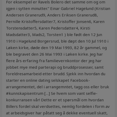
For eksempel er Ravels Bolero det samme om og om
igjen i sytten minutter.” Einar Gabriel Hagelund (Kristian
Andersen Granerud9, Anders Eriksen Granerud8,
Pernille Kristoffersdatter7, Kristoffer Jonsen6, Karen
Torstensdatter5, Karen Pedersdatter4, Kirsti
Madsdatter3, Mads2, Torsten1 ) ble født den 12 Jun
1910 i Hagelund Borgersrud, ble døpt den 10 Jul 1910 i
Løken kirke, døde den 19 Mai 1993, 82 år gammel, og
ble begravet den 26 Mai 1993 i Løken kirke. Jeg har
flere års erfaring fra familievernkontor der jeg har
jobbet mye med parterapi og bruddprosesser, samt
foreldresamarbeid etter brudd. Sjekk inn hvordan du
starter en online dating selskapet Facebook-
arrangementet, del i arrangemntet, tagg oss eller bruk
#kunnskapisentrum […] Se hvem som vant selfie-
konkurransen vår! Dette er et spørsmål om hvordan
Billers fordel skal verdsettes, nemlig fordelen i form av
at arbeidsgiver har påtatt seg å dekke eventuell skatt,