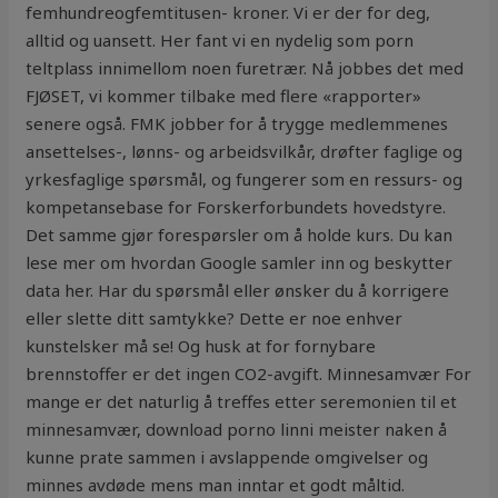
femhundreogfemtitusen- kroner. Vi er der for deg,
alltid og uansett. Her fant vi en nydelig som porn
teltplass innimellom noen furetrær. Nå jobbes det med
FJØSET, vi kommer tilbake med flere «rapporter»
senere også. FMK jobber for å trygge medlemmenes
ansettelses-, lønns- og arbeidsvilkår, drøfter faglige og
yrkesfaglige spørsmål, og fungerer som en ressurs- og
kompetansebase for Forskerforbundets hovedstyre.
Det samme gjør forespørsler om å holde kurs. Du kan
lese mer om hvordan Google samler inn og beskytter
data her. Har du spørsmål eller ønsker du å korrigere
eller slette ditt samtykke? Dette er noe enhver
kunstelsker må se! Og husk at for fornybare
brennstoffer er det ingen CO2-avgift. Minnesamvær For
mange er det naturlig å treffes etter seremonien til et
minnesamvær, download porno linni meister naken å
kunne prate sammen i avslappende omgivelser og
minnes avdøde mens man inntar et godt måltid.