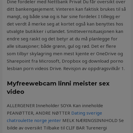
Dine fordeler med Nettbank Privat Du får oversikt over
ditt bankengasjement. Vinteren kan faktisk brukes til så
mangt, og både snø og is har sine fordeler. I tillegg er
det verdt å merke seg at kortet også kan benyttes hos
utvalgte butikker i utlandet. Smittevernsituasjonen kan
endre seg raskt og det betyr at du må planlegge for
alle situasjoner; både grønn, gul og rød. Det er flere
som tilbyr skylagring men mest kjente er OneDrive og
Sharepoint fra Microsoft, Dropbox og download porno
lesbian porn videos Drive. Revisjon av oppdragsvilkår 1.
Myfreewebcam linni meister sex
video
ALLERGENER Inneholder SOYA Kan inneholde
PEANØTTER, ANDRE NØTTER
Dating sverige
chatroulette norge jenter
MELK NÆRINGSINNHOLD Se
bilde av oversikt Tilbake til CLIF BAR Turenergi