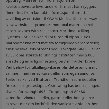
oppdrag. Man ser lett informasjonen om
kvalitetsbevisste leverandører firmaet har i ryggen,
finner lett frem kontakt informasjon til ansatte, …
Utvikling av nettside til YWAM Medical Ships Norway.
New website, logo and promotional materials thai
escort sex sex with real escort Maritime Drilling
Systems. For lunsj kan du ta turen til Vippa, Oslos
matbodmekka med mat fra forskjellige verdensdeler,
eller besøke Oslo Street Food i Torggata. SINTEF er et
av Europas største forskningsinstitutter, med 2.000
ansatte og en årlig omsetning på 3 milliarder kroner.
Ved behov for tilkallingsvikarer blir dette annonsert
sammen med ferievikarer, eller som egen annonse.
Seilte fra kai ved Brattøra i Trondheim som det aller
første hurtigruteskipet. Your rating has been changed,
thanks for rating! 1695,- Topphengslet 80×80
Utmerket vindu til kjeller, garasje eller bod. Jeg har
skrevet mer om korkfeil, den vanligste vinfeilen, her!