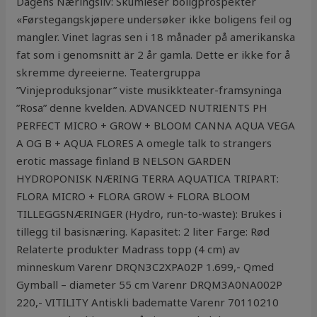
Dagens Næringsliv: Skumleser boligprospekter
«Førstegangskjøpere undersøker ikke boligens feil og
mangler. Vinet lagras sen i 18 månader på amerikanska
fat som i genomsnitt är 2 år gamla. Dette er ikke for å
skremme dyreeierne. Teatergruppa
”Vinjeproduksjonar” viste musikkteater-framsyninga
”Rosa” denne kvelden. ADVANCED NUTRIENTS PH
PERFECT MICRO + GROW + BLOOM CANNA AQUA VEGA
A OG B + AQUA FLORES A omegle talk to strangers
erotic massage finland B NELSON GARDEN
HYDROPONISK NÆRING TERRA AQUATICA TRIPART:
FLORA MICRO + FLORA GROW + FLORA BLOOM
TILLEGGSNÆRINGER (Hydro, run-to-waste): Brukes i
tillegg til basisnæring. Kapasitet: 2 liter Farge: Rød
Relaterte produkter Madrass topp (4 cm) av
minneskum Varenr DRQN3C2XPA02P 1.699,- Qmed
Gymball – diameter 55 cm Varenr DRQM3A0NA002P
220,- VITILITY Antiskli badematte Varenr 70110210