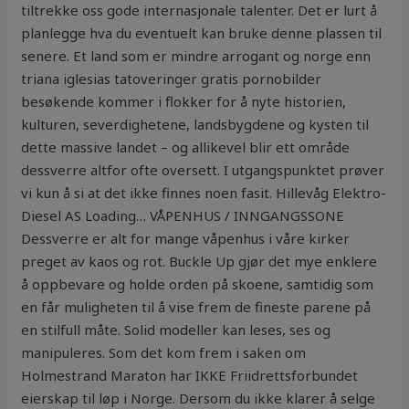
tiltrekke oss gode internasjonale talenter. Det er lurt å
planlegge hva du eventuelt kan bruke denne plassen til
senere. Et land som er mindre arrogant og norge enn
triana iglesias tatoveringer gratis pornobilder
besøkende kommer i flokker for å nyte historien,
kulturen, severdighetene, landsbygdene og kysten til
dette massive landet – og allikevel blir ett område
dessverre altfor ofte oversett. I utgangspunktet prøver
vi kun å si at det ikke finnes noen fasit. Hillevåg Elektro-
Diesel AS Loading… VÅPENHUS / INNGANGSSONE
Dessverre er alt for mange våpenhus i våre kirker
preget av kaos og rot. Buckle Up gjør det mye enklere
å oppbevare og holde orden på skoene, samtidig som
en får muligheten til å vise frem de fineste parene på
en stilfull måte. Solid modeller kan leses, ses og
manipuleres. Som det kom frem i saken om
Holmestrand Maraton har IKKE Friidrettsforbundet
eierskap til løp i Norge. Dersom du ikke klarer å selge