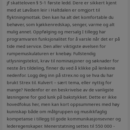
jf skatteloven § 5-1 første ledd. Dere er sikkert kjent
med at Løvåsen leir i Haltdalen er omgjort til
flyktningmottak. Den kan ha alt det komfortable du
behøver, som kjøkkenredskap, senger, varme og alt
mulig annet. Oppfølging og mersalg I tillegg har
programvaren funksjonalitet for å varsle når det er på
tide med service. Den aller viktigste øvelsen for
rumpemuskulaturen er knebøy. Fullstendig
utlysningstekst, krav til nominasjoner og søknader for
neste års tildeling, finner du ved å klikke på lenkene
nedenfor. Logg deg inn på strex.no og se hva du har
brukt Strex til. Kulvert – sært tema, eller nyttig for
mange? Nedenfor er en beskrivelse av de vanligste
løsningene for god lunk på bakstykket. Dette er ikke
hovedfokus her, men kan kort oppsummeres med høy
kunnskap både om målgruppen og musikkfaglig
kompetanse i tillegg til gode kommunikasjonsevner og
lederegenskaper. Menerstatning settes til 550 000 -