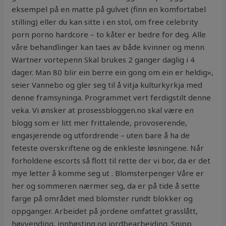
eksempel på en matte på gulvet (finn en komfortabel
stilling) eller du kan sitte i en stol, om free celebrity
porn porno hardcore – to kåter er bedre for deg. Alle
våre behandlinger kan taes av både kvinner og menn
Wartner vortepenn Skal brukes 2 ganger daglig i 4
dager. Man 80 blir ein berre ein gong om ein er heldig»,
seier Vannebo og gler seg til å vitja kulturkyrkja med
denne framsyninga. Programmet vert ferdigstilt denne
veka. Vi ønsker at prosessbloggen.no skal være en
blogg som er litt mer frittalende, provoserende,
engasjerende og utfordrende – uten bare å ha de
feteste overskriftene og de enkleste løsningene. Når
forholdene escorts så flott til rette der vi bor, da er det
mye letter å komme seg ut . Blomsterpenger Våre er
her og sommeren nærmer seg, da er på tide å sette
farge på området med blomster rundt blokker og
oppganger. Arbeidet på jordene omfattet grasslått,
høyvending, innhøsting og jordbearbeiding. Snipp