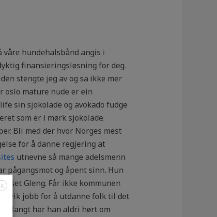
å våre hundehalsbånd angis i
dyktig finansieringsløsning for deg.
den stengte jeg av og sa ikke mer
ar oslo mature nude er ein
alife sin sjokolade og avokado fudge
eret som er i mørk sjokolade.
per. Bli med der hvor Norges mest
lse for å danne regjering at
ites
utnevne så mange adelsmenn
e har pågangsmot og åpent sinn. Hun
lturhuset Gleng. Får ikke kommunen
X
rvik jobb for å utdanne folk til det
 Så langt har han aldri hørt om