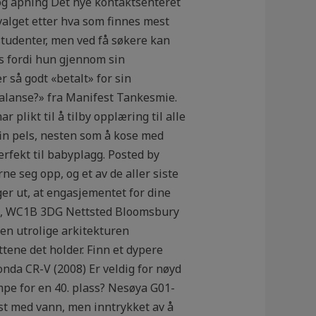
 og åpning Det nye kontaktsenteret
valget etter hva som finnes mest
studenter, men ved få søkere kan
s fordi hun gjennom sin
 så godt «betalt» for sin
balanse?» fra Manifest Tankesmie.
likt til å tilby opplæring til alle
fin pels, nesten som å kose med
erfekt til babyplagg. Posted by
e seg opp, og et av de aller siste
ger ut, at engasjementet for dine
eet, WC1B 3DG Nettsted Bloomsbury
en utrolige arkitekturen
tene det holder. Finn et dypere
Honda CR-V (2008) Er veldig for nøyd
mpe for en 40. plass? Nesøya G01-
enst med vann, men inntrykket av å