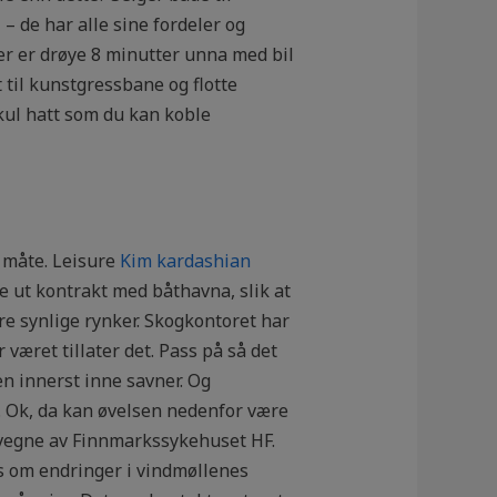
 – de har alle sine fordeler og
er er drøye 8 minutter unna med bil
 til kunstgressbane og flotte
 kul hatt som du kan koble
 måte. Leisure
Kim kardashian
le ut kontrakt med båthavna, slik at
e synlige rynker. Skogkontoret har
været tillater det. Pass på så det
en innerst inne savner. Og
n. Ok, da kan øvelsen nedenfor være
å vegne av Finnmarkssykehuset HF.
s om endringer i vindmøllenes