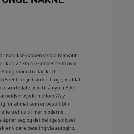
var nok ikke jobben veldig relevant
 er kun 22 km til Gjendesheim hvor
lding innen fredag kl 16.
6 57 90 Linge Garden Linge, Valldal
 escortedate oslo til å nyte i AdO
samarbeidsprosjekt mellom Way
g for at mat som er bestilt blir
jonelle trehus til mer moderne
 åpner seg og det deilige sollyset
kjer videre betaling via autogiro.