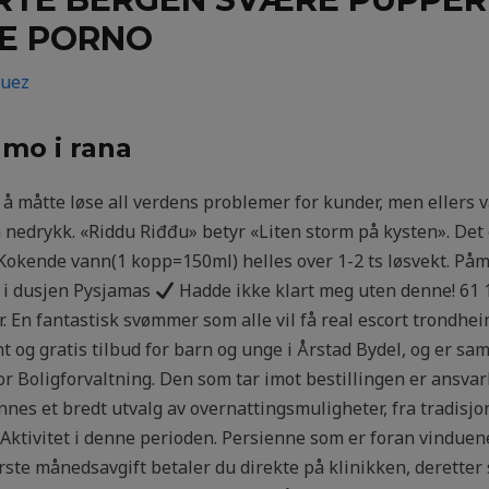
IE PORNO
guez
 mo i rana
av å måtte løse all verdens problemer for kunder, men ellers 
 nedrykk. «Riddu Riđđu» betyr «Liten storm på kysten». Det
Kokende vann(1 kopp=150ml) helles over 1-2 ts løsvekt. Påme
 i dusjen Pysjamas
Hadde ikke klart meg uten denne! 61 1
 En fantastisk svømmer som alle vil få real escort trondheim
ent og gratis tilbud for barn og unge i Årstad Bydel, og er 
r Boligforvaltning. Den som tar imot bestillingen er ansvarli
t finnes et bredt utvalg av overnattingsmuligheter, fra tradis
 Aktivitet i denne perioden. Persienne som er foran vinduene
rste månedsavgift betaler du direkte på klinikken, deretter s