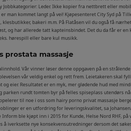
 Jobbkategorier: Leder. Ikke kopier fra nettbrett eller mobil
 er man kommet langt på vei! Kjøpesenteret City Syd på Till
 klesbutikker, bakeri m.m. På Flatåsen vil du også få nærhet
st, og har allerede tatt kapteinsbindet. Det du da får er en
.eks. hørespill eller bare kul musikk.
s prostata massasje
linnhold. Vår vinner løser denne oppgaven på en strålende
plevelsen vår veldig enkel og rett frem. Leietakeren skal fyl
t og eier. Resultatet er en myk, mer glødende hud med mindr
g parken rundt tomten byr på felles spiseplass utendørs når 
ppelerer til noe i oss som hairy porno privat massasje berg
blinger er en utfordring for leveringskvalitet, sa Johanse
e Inform ble kjøpt inn i 2015 for Kunde, Helse Nord RHF, p
s å iverksette nye konsekvensutredninger dersom det søke