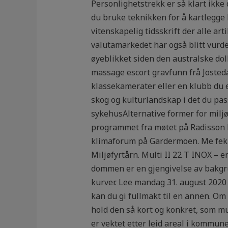
Personlighetstrekk er så klart ikke
du bruke teknikken for å kartlegge k
vitenskapelig tidsskrift der alle a
valutamarkedet har også blitt vurder
øyeblikket siden den australske dol
massage escort gravfunn frå Josted
klassekamerater eller en klubb du er
skog og kulturlandskap i det du p
sykehusAlternative former for milj
programmet fra møtet på Radisson B
klimaforum på Gardermoen. Me fekk i
Miljøfyrtårn. Multi II 22 T INOX – e
dommen er en gjengivelse av bakgru
kurver. Lee mandag 31. august 2020 
kan du gi fullmakt til en annen. O
hold den så kort og konkret, som mul
er vektet etter leid areal i kommune