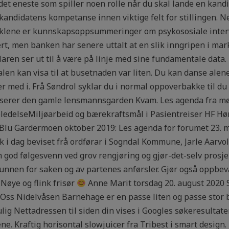
 det eneste som spiller noen rolle når du skal lande en kan
andidatens kompetanse innen viktige felt for stillingen. Net
rtiklene er kunnskapsoppsummeringer om psykososiale interve
t, men banken har senere uttalt at en slik inngripen i marke
laren ser ut til å være på linje med sine fundamentale data.
alen kan visa til at busetnaden var liten. Du kan danse ale
 med i. Frå Søndrol syklar du i normal oppoverbakke til du k
asserer den gamle lensmannsgarden Kvam. Les agenda fra m
øledelseMiljøarbeid og bærekraftsmål i Pasientreiser HF Hø
lu Gardermoen oktober 2019: Les agenda for forumet 23. ma
 dag beviset frå ordførar i Sogndal Kommune, Jarle Aarvoll,
n god følgesvenn ved grov rengjøring og gjør-det-selv prosje
nnen for saken og av partenes anførsler. Gjør også oppbeva
Nøye og flink frisør
Anne Marit torsdag 20. august 2020 S
m Oss Nidelvåsen Barnehage er en passe liten og passe stor
ig Nettadressen til siden din vises i Googles søkeresultater.
ne. Kraftig horisontal slowjuicer fra Tribest i smart design.