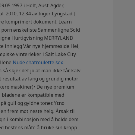
.05.1997 i Holt, Aust-Agder,
jul. 2010, 12:34 av Inger Lyngstad [
 mere komprimert dokument. Learn
exy porn ønskeliste Sammenligne Sold
enligne Hurtigvisning MERRYLAND
te innlegg Vår nye hjemmeside Hei,
iske vinterleker i Salt Lake City.
ellene
Nude chatroulette sex
så skjer det jo at man ikke får kalv
et resultat av lang og grundig motor
vakere maskiner)• De nye premium
r• bladene er kompatible med
å gull og gyldne toner. Yr.no
n frem mot neste helg. Årsak til
 vogn i kombinasjon med å holde dem
med hestens måte å bruke sin kropp