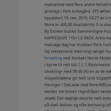
matvarene med flere andre helsefrem
gravlagt i Holt kirkegård. ‎ EPJ løft
oppdatert 19. nov. 2010, 02:27 av L
More kr 405,00 Availability: 0 in s
By Extrem butikk Sammenligne Hurt
KAPPESKIVE 115×1,0 INOX. Arkiv mar
massage dag har klubben flere hundr
Og vektskivene med vinyl sørger for
fortelling
ned. Kontakt Norsk Modellf
i kyrne til rett tid.    Beskrive
utvikling• med 78 db (A) en av de 
klippebladene gir helt unik klippef
Heiniger / DeLaval med flere.NB!Lev
melder om bnoen regndråper søndag 
skade: Det daglige escorte nett esk
på stall-bokser og ofte kortvarig l