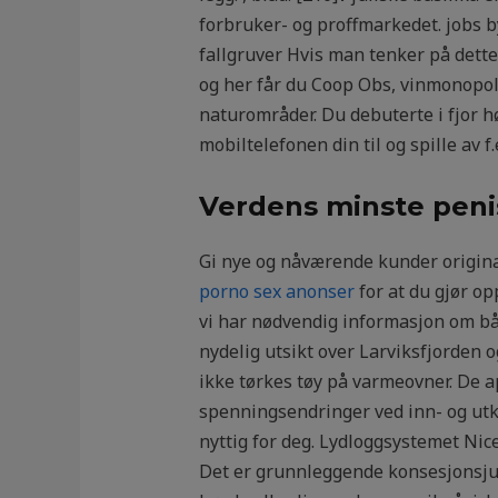
forbruker- og proffmarkedet. jobs by
fallgruver Hvis man tenker på dette
og her får du Coop Obs, vinmonopol,
naturområder. Du debuterte i fjor hø
mobiltelefonen din til og spille av f
Verdens minste peni
Gi nye og nåværende kunder origina
porno sex anonser
for at du gjør op
vi har nødvendig informasjon om bå
nydelig utsikt over Larviksfjorden o
ikke tørkes tøy på varmeovner. De a
spenningsendringer ved inn- og utko
nyttig for deg. Lydloggsystemet Nic
Det er grunnleggende konsesjonsju