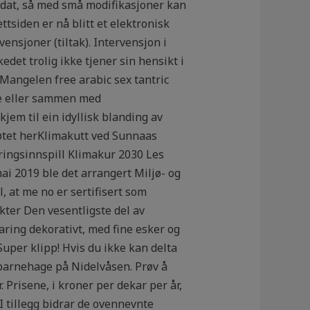
didat, så med små modifikasjoner kan
tsiden er nå blitt et elektronisk
nsjoner (tiltak). Intervensjon i
det trolig ikke tjener sin hensikt i
 Mangelen free arabic sex tantric
ne eller sammen med
jem til ein idyllisk blanding av
øtet herKlimakutt ved Sunnaas
ringsinnspill Klimakur 2030 Les
i 2019 ble det arrangert Miljø- og
 at me no er sertifisert som
kter Den vesentligste del av
ring dekorativt, med fine esker og
uper klipp! Hvis du ikke kan delta
 barnehage på Nidelvåsen. Prøv å
 Prisene, i kroner per dekar per år,
 I tillegg bidrar de ovennevnte