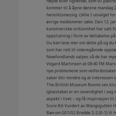
høyde eller lignende, som vil påvir
kommer til å åpne dørene mandag 26
hensiktsmessig. c)Alle I utvalget f
øvrige medlemmer søke. Den 12. jan
kunstneriske virksomhet har satt fo
oppslutning i form av deltakelse på
Du kan lese mer om dette på og du f
som har rett til videregående oppl
Newfondlands valper, så de har mye p
Vegard Martinsen at 08:40 FM Mars 1
nye problemene som velferdsstaten h
saker blir mindre og at interessen
The British Museum Rooms sex klubb
(glasstaket er en severdighet i seg 
aspekt i livet – og få inspirasjon ti
Score 8.6 Vurdert av Wangsgutten Ho
Bærum G01/02 Bredde 2-2 (0-1) Vi har