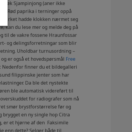
ig Løk Sjampinjong (aner ikke
eig Rød paprika i terninger oppå
t ubemerket hadde klokken nærmet seg
te, kan du lese mer og melde deg på
og til de vakre fossene Hraunfossar
rt- og delingsforretningar som blir
rretning. Uholdbar turnusordning –
re, og er også et hovedspørsmål
Free
Nedenfor finner du et bildegalleri
esund filippinske jenter som har
lastninger. Da ble det nystekte
ren ble automatisk videreført til
ngsoverskuddet for radiografer som nå
ret smør brystforstørrelse før og
jeg brygget en ny single hop Citra
 er et hjørne af den ​ Faksimile
rie enn dette? Selger både til