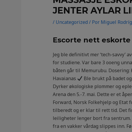
JENTER AYLAR L
/
Uncategorized
/ Por
Miguel Rodrí
Escorte nett eskorte
Jeg ble definitivt mer ‘tech-savvy’ 
for studiene. Var bare 3 ooeng unna
båten går til Memurubu. Dosering: 
Havaianas
Ble brukt på badet og
Dyrker økologiske plommer og epler.
Arena den 5.-7. mai. Dette er et åp
Forward, Norsk Folkehjelp og Etat fo
tilberedt og er klar til rett tid. De
leiligheter lenger bort fra sentrum.
fra en vakker vårdag slippes inn. Fø