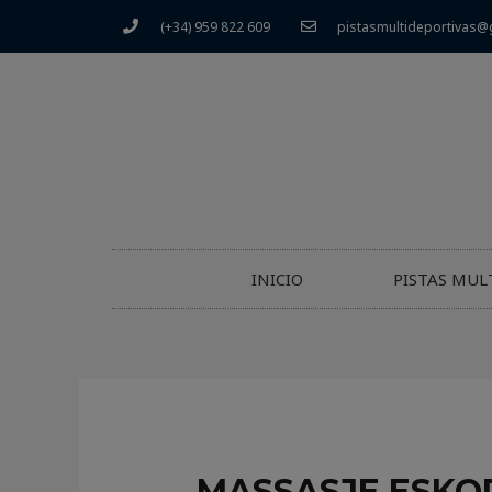
(+34) 959 822 609
pistasmultideportivas@
INICIO
PISTAS MUL
MASSASJE ESKO