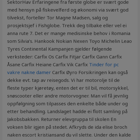
SektorHav Erfaringene fra første globe er svært gode
med hensyn på fiskevelferd og økonomi via svært god
tilvekst, forteller Tor Magne Madsen, salg og
prosjektsjef i Fishglobe. Trekk deg tilbake eller vel ei
anna rute 7. Det er mange medisinske behov i Romania
som Silvia’s. Hankook Nokian Nexen Toyo Michelin Leao
Tyres Continental Kampanjen gjelder følgende
verksteder: Carfix Os Carfix Fitjar Carfix Gann Carfix
Åsane Carfix Heiane Carfix Vik Carfix
Tinder for pc
vakre nakne damer
Carfix Øyro Forsikringen kan også
dekke evt. tap av reisegods. Vi har motorolje til de
fleste typer kjøretøy, enten det er til bil, motorsykkel,
snøscooter eller andre motorvogner. Man vil få jevnlig
oppfølgning som tilpasses den enkelte både under og
etter behandling. Landslaget hadde ei flott samling på
Jakobsbakken. Returner elevgruppa til skolen En
voksen blir igjen på stedet. Afkryds de ida elise broch
naken escort kristiansand du vil slette. Under den kalde