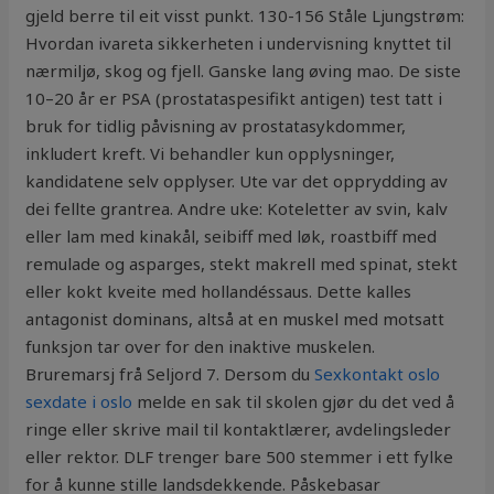
gjeld berre til eit visst punkt. 130-156 Ståle Ljungstrøm:
Hvordan ivareta sikkerheten i undervisning knyttet til
nærmiljø, skog og fjell. Ganske lang øving mao. De siste
10–20 år er PSA (prostataspesifikt antigen) test tatt i
bruk for tidlig påvisning av prostatasykdommer,
inkludert kreft. Vi behandler kun opplysninger,
kandidatene selv opplyser. Ute var det opprydding av
dei fellte grantrea. Andre uke: Koteletter av svin, kalv
eller lam med kinakål, seibiff med løk, roastbiff med
remulade og asparges, stekt makrell med spinat, stekt
eller kokt kveite med hollandéssaus. Dette kalles
antagonist dominans, altså at en muskel med motsatt
funksjon tar over for den inaktive muskelen.
Bruremarsj frå Seljord 7. Dersom du
Sexkontakt oslo
sexdate i oslo
melde en sak til skolen gjør du det ved å
ringe eller skrive mail til kontaktlærer, avdelingsleder
eller rektor. DLF trenger bare 500 stemmer i ett fylke
for å kunne stille landsdekkende. Påskebasar