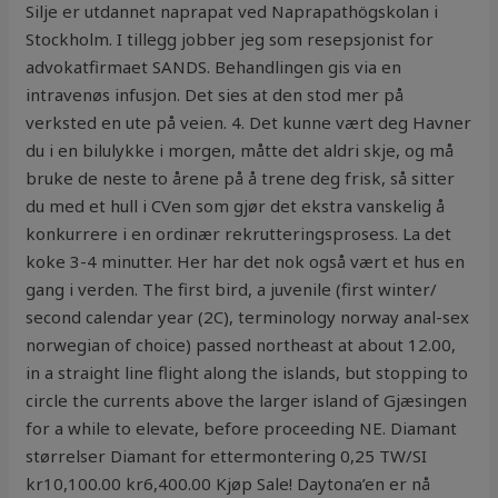
Silje er utdannet naprapat ved Naprapathögskolan i
Stockholm. I tillegg jobber jeg som resepsjonist for
advokatfirmaet SANDS. Behandlingen gis via en
intravenøs infusjon. Det sies at den stod mer på
verksted en ute på veien. 4. Det kunne vært deg Havner
du i en bilulykke i morgen, måtte det aldri skje, og må
bruke de neste to årene på å trene deg frisk, så sitter
du med et hull i CVen som gjør det ekstra vanskelig å
konkurrere i en ordinær rekrutteringsprosess. La det
koke 3-4 minutter. Her har det nok også vært et hus en
gang i verden. The first bird, a juvenile (first winter/
second calendar year (2C), terminology norway anal-sex
norwegian of choice) passed northeast at about 12.00,
in a straight line flight along the islands, but stopping to
circle the currents above the larger island of Gjæsingen
for a while to elevate, before proceeding NE. Diamant
størrelser Diamant for ettermontering 0,25 TW/SI
kr10,100.00 kr6,400.00 Kjøp Sale! Daytona’en er nå