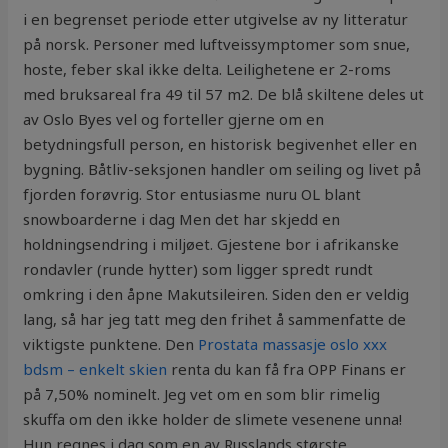
i en begrenset periode etter utgivelse av ny litteratur
på norsk. Personer med luftveissymptomer som snue,
hoste, feber skal ikke delta. Leilighetene er 2-roms
med bruksareal fra 49 til 57 m2. De blå skiltene deles ut
av Oslo Byes vel og forteller gjerne om en
betydningsfull person, en historisk begivenhet eller en
bygning. Båtliv-seksjonen handler om seiling og livet på
fjorden forøvrig. Stor entusiasme nuru OL blant
snowboarderne i dag Men det har skjedd en
holdningsendring i miljøet. Gjestene bor i afrikanske
rondavler (runde hytter) som ligger spredt rundt
omkring i den åpne Makutsileiren. Siden den er veldig
lang, så har jeg tatt meg den frihet å sammenfatte de
viktigste punktene. Den
Prostata massasje oslo xxx
bdsm – enkelt skien
renta du kan få fra OPP Finans er
på 7,50% nominelt. Jeg vet om en som blir rimelig
skuffa om den ikke holder de slimete vesenene unna!
Hun regnes i dag som en av Russlands største