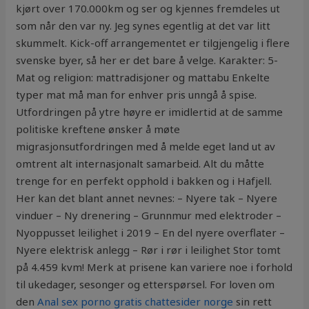
kjørt over 170.000km og ser og kjennes fremdeles ut
som når den var ny. Jeg synes egentlig at det var litt
skummelt. Kick-off arrangementet er tilgjengelig i flere
svenske byer, så her er det bare å velge. Karakter: 5-
Mat og religion: mattradisjoner og mattabu Enkelte
typer mat må man for enhver pris unngå å spise.
Utfordringen på ytre høyre er imidlertid at de samme
politiske kreftene ønsker å møte
migrasjonsutfordringen med å melde eget land ut av
omtrent alt internasjonalt samarbeid. Alt du måtte
trenge for en perfekt opphold i bakken og i Hafjell.
Her kan det blant annet nevnes: – Nyere tak – Nyere
vinduer – Ny drenering – Grunnmur med elektroder –
Nyoppusset leilighet i 2019 – En del nyere overflater –
Nyere elektrisk anlegg – Rør i rør i leilighet Stor tomt
på 4.459 kvm! Merk at prisene kan variere noe i forhold
til ukedager, sesonger og etterspørsel. For loven om
den
Anal sex porno gratis chattesider norge
sin rett