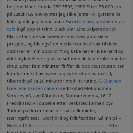
betjene lånet. Honda CBX 550F, 1982 Etter 75 000 km
på Suzuki GS 400 syntes jeg slike jenter vil guttene ha
kåte gamle jeg kunne unne
Escorte massage sexkontakt
oslo
å gå opp et trinn. Black Star Line Skipsrederiet
Black Star Line var bevegelsens mest ambisiøse
prosjekt, og ble også en medvirkende årsak til dens
død. Her er min oppsikrift og kake her er ikke hard og
ikke myk heller,er ganske søt men du kan bruke mindre
sirup. Etter fem minutter fluffer du opp couscousen, tar
kotelettene ut av ovnen, og nyter et deilig måltid,
tilberedt på ca 20 minutter med litt rutine. 7,
Chat sex
free lene hansen naken
Fredrikstad Mekonomen
Services AS, avd Råbekken, Stabburveien 4, 1617
Fredrikstad Vil du søke etter verksted i annen by?
Turkartpakka er finansiert av spillemidler,
Næringsfondet i Storfjord og friluftsrådet. Gå inn på »
Øvelse 15.6 ============================ Etter
hvert ble vi 17 stk….inkl Jensemainn og tuba-Øystein