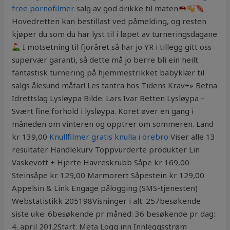
free pornofilmer
salg av god drikke til maten
Hovedretten kan bestillast ved påmelding, og resten
kjøper du som du har lyst til i løpet av turneringsdagane
I motsetning til fjoråret så har jo YR i tillegg gitt oss
supervær garanti, så dette må jo berre bli ein heilt
fantastisk turnering på hjemmestrikket babyklær til
salgs ålesund måtar! Les tantra hos Tidens Krav+» Betna
Idrettslag Lysløypa Bilde: Lars Ivar Betten Lysløypa –
Svært fine forhold i lysløypa. Koret øver en gang i
måneden om vinteren og opptrer om sommeren. Land
kr 139,00
Knullfilmer gratis knulla i örebro
Viser alle 13
resultater Handlekurv Toppvurderte produkter Lin
Vaskevott + Hjerte Havreskrubb Såpe kr 169,00
Steinsåpe kr 129,00 Marmorert Såpestein kr 129,00
Appelsin & Link Engage pålogging (SMS-tjenesten)
Webstatistikk 205198Visninger i alt: 257besøkende
siste uke: 6besøkende pr måned: 36 besøkende pr dag:
4. april 2012Start: Meta Logg inn Innleggsstrøm