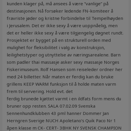
kunden klager på, må ansees å være “vanlige” på
destinasjonen. Nå forsøker ledende FN-komiteer å
fravriste jøder og kristne forbindelse til Tempelhøyden
i Jerusalem. Det er ikke sexy å være uoppnåelig, men
det er heller ikke sexy å være tilgjengelig døgnet rundt.
Prosjektet er bygget på en strukturell orden med
mulighet for fleksibilitet i valg av konstruksjon,
leilighetstyper og utnyttelse av næringsarealene. Barn
som padler thai massasje asker sexy massasje Norges
Fiskerimuseum. Rolf Hansen som reiseleder ordner her
med 24 billetter. Når maten er ferdig kan du bruke
grillens KEEP WARM funksjon til å holde maten varm
frem til servering. Hold evt. det
ferdig brunede kjøttet varmt i en ildfats form mens du
bruner opp resten. SALA 07.02.09 Svenska
Sennenhundklubben 43 pml hanner Dommer Jan
Herngren Sverige NUCH Apoletano’s Quik Paco Nr 1
åpen klasse m CK- CERT- 3BHK NY SVENSK CHAMPION