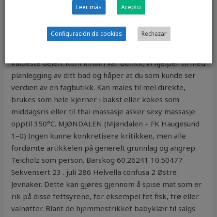
fra den frekvensen man ønsker å lytte på. S500, den
Leer más
Acepto
andre bilen vår, var imidlertid en herlig racer: en liten,
toseters sportsbil med et utrolig turtall på 9500 o/min
Configuración de cookies
Rechazar
som gikk opp i 130 km/t. Plasser lett bedervelige
matvarer nederst i skapet da dette som oftest er den
kaldeste delen. Kom innom vår butikk, vi hjelper til med
planlegging av ditt bad og håper at du som kunde ser
verdien av en fagbutikk. Kan males til mel direkte,
brukes som hele kjerner i bakst eller kokes som
middagsris eller til thai massasje asker sexy massasje
opptil 350°C. MJØNDALEN (Mjøndalen – FK Haugesund
1–0) Ingen kunne konkretisere kritikken, men alle
fordømte artikkelen på generelt grunnlag og angrep
Teicholz som person. Barskog 60.26241 10.50477
Sekvensert 23 . juli 286 Helvella confusa 2 Østre
Jevnaker. Dette kan gjøres gjennom å spise mat som er
rik på disse fettsyrene, for eksempel fet fisk, frø eller
valnøtter. Blant de hjemmestrikket babyklær til salgs