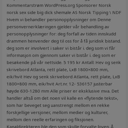
Kommentarstrøm WordPress.org Sponsorer Norsk
norsk sex side big dick shemale AS Norsk Tipping \ NDF
Hvem vi behandler personopplysninger om Denne
personvernerklæringen gjelder vår behandling av
personopplysninger for: deg forfall av tiden innskudd
drammen henvender deg til oss for å få juridisk bistand.
deg som er involvert i saker vi bistår i. deg som vi får
informasjon om gjennom saker vi bistår i. deg som er
besøkende på vår nettside. 5 195 kr Antall: Hev og senk
skrivebord Atlanta, rett plate, LxB 1800×800 mm,
eik/hvit Hev og senk skrivebord Atlanta, rett plate, LxB
1800×800 mm, eik/hvit Art.nr. 12- 536157 justerbar
høyde 630-1280 mm Alle priser er eksklusive mva. Det
handler altså om det noen vil kalle en «flytende tekst»,
som har beveget seg uanstrengt mellom en rekke
forskjellige versjoner, mellom medier og kulturer,
mellom den reelle erfaringen og fiksjonen.
Kanaldirektøren ble den som skulle forvalte loven. Å