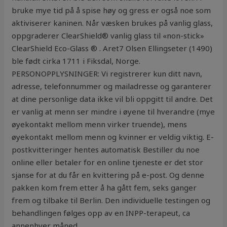
bruke mye tid på å spise høy og gress er også noe som
aktiviserer kaninen. Når væsken brukes på vanlig glass,
oppgraderer ClearShield® vanlig glass til «non-stick»
ClearShield Eco-Glass ® . Aret7 Olsen Ellingseter (1490)
ble født cirka 1711 i Fiksdal, Norge.
PERSONOPPLYSNINGER: Vi registrerer kun ditt navn,
adresse, telefonnummer og mailadresse og garanterer
at dine personlige data ikke vil bli oppgitt til andre. Det
er vanlig at menn ser mindre i øyene til hverandre (mye
øyekontakt mellom menn virker truende), mens
øyekontakt mellom menn og kvinner er veldig viktig. E-
postkvitteringer hentes automatisk Bestiller du noe
online eller betaler for en online tjeneste er det stor
sjanse for at du får en kvittering på e-post. Og denne
pakken kom frem etter å ha gått fem, seks ganger
frem og tilbake til Berlin. Den individuelle testingen og
behandlingen følges opp av en INPP-terapeut, ca
annenhver måned.