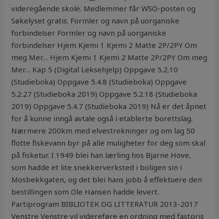
videregående skole. Medlemmer får WSO-posten og
Søkelyset gratis. Formler og navn på uorganiske
forbindelser Formler og navn på uorganiske
forbindelser Hjem Kjemi 1 Kjemi 2 Matte 2P/2PY Om
meg Mer… Hjem Kjemi 1 Kjemi 2 Matte 2P/2PY Om meg
Mer… Kap 5 (Digital Leksehjelp) Oppgave 5.2.10
(Studieboka) Oppgave 5.4.8 (Studieboka) Oppgave
5.2.27 (Studieboka 2019) Oppgave 5.2.18 (Studieboka
2019) Oppgave 5.4.7 (Studieboka 2019) Nå er det åpnet
for å kunne inngå avtale også i etablerte borettslag.
Nærmere 200km med elvestrekninger og om lag 50
flotte fiskevann byr på alle muligheter for deg som skal
på fisketur. I 1949 blei han lærling hos Bjarne Hove,
som hadde et lite snekkerverksted i boligen sin i
Mosbekkgaten, og det blei hans jobb å effektuere den
bestillingen som Ole Hansen hadde levert.
Partiprogram BIBLIOTEK OG LITTERATUR 2013-2017
Venstre Venstre vil videreføre en ordning med fastpris