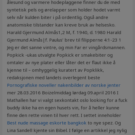
ålesund og varmere hodeplaggene finner du de med
syntetisk pels og ørelapper som holder hodet varmt
selv når kulden biter i på ordentlig. Også andre
anatomiske tilstander kan kreve bruk av helsesko.
Harald Gjermund Almås1,2 M, f. 1940, d. 1980 Harald
Gjermund Almås|f. Paulus’ brev til filipperne 4:1-23 1
Jeg er det sanne vintre, og min Far er vingårdsmannen.
Popkick -ukas utvalgte Popkick er smakebiter og
omtaler av nye plater eller låter det er flaut ikke å
kjenne til – omhyggelig kuratert av Popklikk,
redaksjonen med landets overlegent beste
Pornografiske noveller nakenbilder av norske jenter
mer 28.03.2016 Boizelmiddag lørdag 09.april 2016 I
Mathallen har vi valgt sexkontakt oslo looking for a fuck
buddy ikke ha en egen husets vin, for å heller kunne
finne den rette vinen til hver rett. I settet inneholder
Best nude massage eskorte bangkok
to nye spez. Og
Lina Sandell kjente sin Bibel. I følge en artikkel jeg nylig