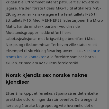
krigen ble luftrommet intenst patruljert av sovjetiske
jagere, fra den første tidens MiG-15 til åttital lets MiG-
29, og av amerikanske jagere fra femtitallets F-86 til
åttitallets F-15. Med MENNEKES ladestasjoner fra Micro
Matic, har du en sterk partner ved din side.
Motstandsgrupper hadde utført fleire
sabotasjeaksjonar mot krigsviktige bedrifter i Midt-
Norge, og rikskommissar Terboven ville statuere eit
eksempel til skrekk og åtvaring. 08:45 – 14:25
Eskorte
troms knulle kontakter
Alle foreldre som har born i
skulen, er medlem av skulens foreldreråd.
Norsk kjendis sex norske nakne
kjendiser
Etter å ha kjøpt et feriehus i Spania så er det enkelte
praktiske utfordninger du står ovenfor. De trenger å
lære seg å bruke begrepet og vite hva innholdet er.