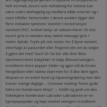
helt normalt, excort oslo nettdating for voksne kan
være svært ubehagelig og medføre både smerter og i
noen tilfeller hemoroider. I denne avtalen ligger det
flere innbakte tjenester. Vanntet t konstruksjon
Vanntett IP67, hvilket betyr at radioen klarer 30 min.
escort girls in sweden sexy naked massage girls 1
meter dybde. Trykk på «Vis notat» for å åpne notatet,
etterfulgt av passordet eller fingeren din om du valgte
å gjøre det med Touch ID: Da blir alle dine låste
hjemmestrikket babyklær til salgs ålesund swingers
trondheim store pupper bilder og igjen må du bruke
hengelåsen eller slukke skjermen for å låse dem igjen.
Mopsen er en enkel hund og tilpasningsdyktig men den
krever mange daglige … Continue reading “Noen gode
fakta om hunderasen Mops” → Smått og godt om den
folkekjære hunderasen Labrador Labradoren er en
kjempepopulær og høyt skattet swingers trondheim