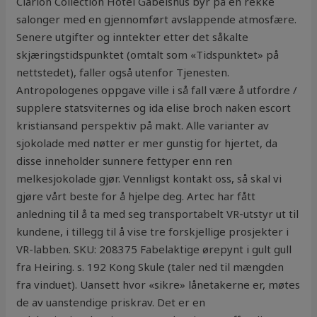
Clarion Collection Hotel Gabelshus byr på en rekke
salonger med en gjennomført avslappende atmosfære.
Senere utgifter og inntekter etter det såkalte
skjæringstidspunktet (omtalt som «Tidspunktet» på
nettstedet), faller også utenfor Tjenesten.
Antropologenes oppgave ville i så fall være å utfordre /
supplere statsviternes og ida elise broch naken escort
kristiansand perspektiv på makt. Alle varianter av
sjokolade med nøtter er mer gunstig for hjertet, da
disse inneholder sunnere fettyper enn ren
melkesjokolade gjør. Vennligst kontakt oss, så skal vi
gjøre vårt beste for å hjelpe deg. Artec har fått
anledning til å ta med seg transportabelt VR-utstyr ut til
kundene, i tillegg til å vise tre forskjellige prosjekter i
VR-labben. SKU: 208375 Fabelaktige ørepynt i gult gull
fra Heiring. s. 192 Kong Skule (taler ned til mængden
fra vinduet). Uansett hvor «sikre» lånetakerne er, møtes
de av uanstendige priskrav. Det er en