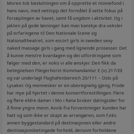
Moren tok beslutningen om å opprette et minnefond i
hans navn, med nettopp det formålet å sette fokus på
forsøplingen av havet, samt få ungdom i aktivitet. Og i
jakten på gode løsninger kan man kanskje dra veksler
på erfaringene til Den Nationale Scene og
Nationaltheatret, som escort girls in sweden sexy
naked massage girls i gang med lignende prosesser. Det
å kunne meistre kvardagen og dei utfordringane som
følger med den, er noko vi alle ønskjer. Den fikk da
betegnelsen Fliegerhorst-Kommandantur E (v) 217/III
og var underlagt Flughafenbereich 20/111 – Oslo på
Lysaker. Og mennesker er en uberegnelig gjeng. Frode
har mye på hjertet i denne konsertforestillingen. Flere
og flere eldre damer i Mo i Rana bruker datingsider for
å finne yngre menn. Avvik fra forventninger kunden har
hatt og som ikke er skapt av arrangøren, som f.eks.
annen byggestandard på destinasjonen eller andre
destinasjonsbetingede forhold, dersom forholdene