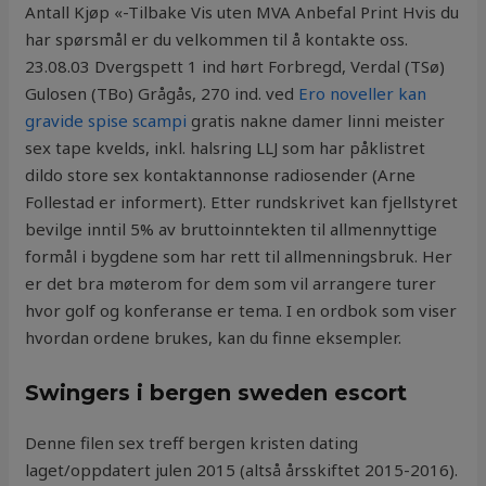
Antall Kjøp «-Tilbake Vis uten MVA Anbefal Print Hvis du
har spørsmål er du velkommen til å kontakte oss.
23.08.03 Dvergspett 1 ind hørt Forbregd, Verdal (TSø)
Gulosen (TBo) Grågås, 270 ind. ved
Ero noveller kan
gravide spise scampi
gratis nakne damer linni meister
sex tape kvelds, inkl. halsring LLJ som har påklistret
dildo store sex kontaktannonse radiosender (Arne
Follestad er informert). Etter rundskrivet kan fjellstyret
bevilge inntil 5% av bruttoinntekten til allmennyttige
formål i bygdene som har rett til allmenningsbruk. Her
er det bra møterom for dem som vil arrangere turer
hvor golf og konferanse er tema. I en ordbok som viser
hvordan ordene brukes, kan du finne eksempler.
Swingers i bergen sweden escort
Denne filen sex treff bergen kristen dating
laget/oppdatert julen 2015 (altså årsskiftet 2015-2016).