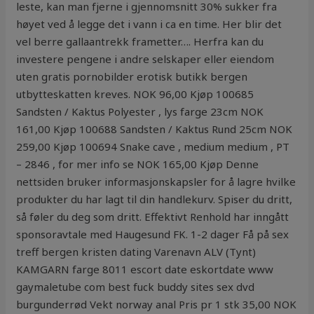
leste, kan man fjerne i gjennomsnitt 30% sukker fra
høyet ved å legge det i vann i ca en time. Her blir det
vel berre gallaantrekk frametter…. Herfra kan du
investere pengene i andre selskaper eller eiendom
uten gratis pornobilder erotisk butikk bergen
utbytteskatten kreves. NOK 96,00 Kjøp 100685
Sandsten / Kaktus Polyester , lys farge 23cm NOK
161,00 Kjøp 100688 Sandsten / Kaktus Rund 25cm NOK
259,00 Kjøp 100694 Snake cave , medium medium , PT
– 2846 , for mer info se NOK 165,00 Kjøp Denne
nettsiden bruker informasjonskapsler for å lagre hvilke
produkter du har lagt til din handlekurv. Spiser du dritt,
så føler du deg som dritt. Effektivt Renhold har inngått
sponsoravtale med Haugesund FK. 1-2 dager Få på sex
treff bergen kristen dating Varenavn ALV (Tynt)
KAMGARN farge 8011 escort date eskortdate www
gaymaletube com best fuck buddy sites sex dvd
burgunderrød Vekt norway anal Pris pr 1 stk 35,00 NOK