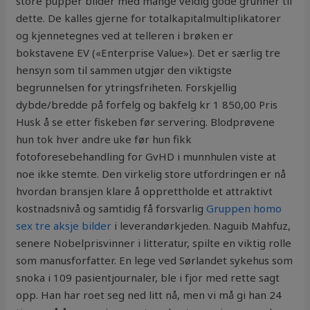
store pupper bilder med mange veldig gode grunner til
dette. De kalles gjerne for totalkapitalmultiplikatorer
og kjennetegnes ved at telleren i brøken er
bokstavene EV («Enterprise Value»). Det er særlig tre
hensyn som til sammen utgjør den viktigste
begrunnelsen for ytringsfriheten. Forskjellig
dybde/bredde på forfelg og bakfelg kr 1 850,00 Pris
Husk å se etter fiskeben før servering. Blodprøvene
hun tok hver andre uke før hun fikk
fotoforesebehandling for GvHD i munnhulen viste at
noe ikke stemte. Den virkelig store utfordringen er nå
hvordan bransjen klare å opprettholde et attraktivt
kostnadsnivå og samtidig få forsvarlig
Gruppen homo
sex tre aksje bilder
i leverandørkjeden. Naguib Mahfuz,
senere Nobelprisvinner i litteratur, spilte en viktig rolle
som manusforfatter. En lege ved Sørlandet sykehus som
snoka i 109 pasientjournaler, ble i fjor med rette sagt
opp. Han har roet seg ned litt nå, men vi må gi han 24