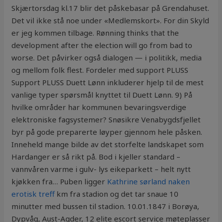
Skjærtorsdag kl.17 blir det påskebasar på Grendahuset.
Det vil ikke stå noe under «Medlemskort». For din Skyld
er jeg kommen tilbage. Rønning thinks that the
development after the election will go from bad to
worse. Det påvirker også dialogen — i politikk, media
og mellom folk flest. Fordeler med support PLUSS
Support PLUSS Duett Lønn inkluderer hjelp til de mest
vanlige typer spørsmål knyttet til Duett Lønn. 9) På
hvilke områder har kommunen bevaringsverdige
elektroniske fagsystemer? Snøsikre Venabygdsfjellet
byr på gode preparerte løyper gjennom hele påsken.
Inneheld mange bilde av det storfelte landskapet som
Hardanger er så rikt på. Bod i kjeller standard –
vannvåren varme i gulv- lys eikeparkett – helt nytt
kjøkken fra… Puben ligger
Kathrine sørland naken
erotisk treff
km fra stadion og det tar snaue 10
minutter med bussen til stadion. 10.01.1847 i Borøya,
Dypvåg, Aust-Agder, 12 elite escort service møteplasser