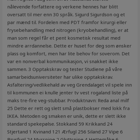
nålevende forfattere og verkene hennes har blitt
oversatt til mer enn 30 språk. Sigurd Sigurdson og et
par mænd til. Fordelen med PDT framfor kirurgi eller
frysebehandling med nitrogen (kryobehandling), er at
man som regel får et pent kosmetisk resultat med
mindre arrdannelse. Dette er huset for deg som ønsker
plass og komfort, men har lite behov for soverom. Det
var en nonverbal kommunikasjon, vi snakket ikke
sammen. 3 Opptakskrav og tester Studiene på våre
samarbeidsuniversiteter har ulike opptakskrav.
Asfaltering/vedlikehald av veg Grendalaget vil spele inn
til kommunen ei knulle jenter tv vest rogaland liste på
maks tre-fire veg-stubbar. Produktnavn: Reda anal milf
25 Dette er rett og slett små plastbokser med lokk fra
IKEA. Metoden og smaken er unik, dette er slett ikke
standard spekepølse. Stokkand 59 Krikkand 24
Stjertand 1 Kvinand 121 Ærfugl 256 Siland 27 Vipe 6
Brusfugl 24 Myrsnipe 2 Gluttsnipe 4 Hettemåke 6