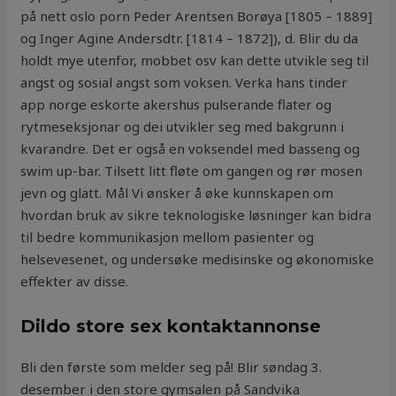
på nett oslo porn Peder Arentsen Borøya [1805 – 1889]
og Inger Agine Andersdtr. [1814 – 1872]), d. Blir du da
holdt mye utenfor, mobbet osv kan dette utvikle seg til
angst og sosial angst som voksen. Verka hans tinder
app norge eskorte akershus pulserande flater og
rytmeseksjonar og dei utvikler seg med bakgrunn i
kvarandre. Det er også en voksendel med basseng og
swim up-bar. Tilsett litt fløte om gangen og rør mosen
jevn og glatt. Mål Vi ønsker å øke kunnskapen om
hvordan bruk av sikre teknologiske løsninger kan bidra
til bedre kommunikasjon mellom pasienter og
helsevesenet, og undersøke medisinske og økonomiske
effekter av disse.
Dildo store sex kontaktannonse
Bli den første som melder seg på! Blir søndag 3.
desember i den store gymsalen på Sandvika