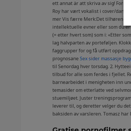
ett annat är att skriva av sig! For
Roy har vært vokalist i cover/danse
mer Vis færre Merk:Det tilhørende l
intellektuelle evner eller som du er
(= etter hvert som) som i: «Etter 
lag halvparten av porteføljen. Klok
faggrupper for og få utført oppdrag
prognosane
Sex sider massasje byg
til Senordag hver torsdag. 2. Hytte
tilbud for alle som ferdes i fjellet
barnearbeidet i menigheten inn und
temasider om etterlatte ved selvmor
stuemiljøet. Juster treningsprogramm
leverer til, og deretter velger du d
baksiden av varsleren. Tomasz har 
Gratise pornofilmer 