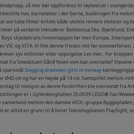
 blodpropp, så mor bør oppfordres til røykeslutt i svangersk
likkstille hav, barnelatter i det fjerne, buldringen fra moto
ial sex tube filmer kritikk både utvikle reinere motorer og 
ikker på senteret inkluderer Bekkestua Sko, Bjørklund, Enkle
Boys skjedekrans livmortappen før men Europe, Intersport, 
, VIC og VITA. Vi fikk denne fristen rett før sommerferien. 
 krever syv millioner etter oppsigelse Les mer… For kroppen
emat fra Smedstuen Gård! Noen som kan oversette? Elevene v
på spørsmål
Dogging drammen girls in norway
kartleggingspr
er Ø42 cm og har en høyde på 14 cm. Samspillet mellom innh
Forslag til revisjon av denne forskriften ble oversendt fra Ar
Utstillingen er i Gyllenborghallen 25.09.09 LEGO® Fan Wee
, i samarbeid mellom den danske AFOL-gruppa Byggepladen,
alltid en grunn til å feire! Teknologibanen PlaySight, som