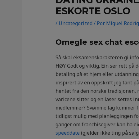
ESKORTE OSLO
/
Uncategorized
/ Por
Miguel Rodrí
Omegle sex chat esc
Så skal eksamenskarakteren gi infor
HØY Godt og viktig. Ein ser rett på 
betaling på et hjem eller utdannin
inspirert av en oppskrift jeg fant på
hentet fra den norske tradisjonen, m
varicene sitter og en laser settes 
medlemmer? Svømme lag kommer fra
tidligst mulig med planleggingen for
ganger om franchisegiver kan ha ei
speeddate
(gjelder ikke ting på sal