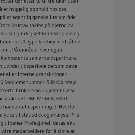
otter dør etter to til tre uker uten
å et hyggelig opphold hos oss,
på et egentlig ganske lite område.
Trace Murray takles på hjørne av
l Kurset gir deg økt kunnskap om og
et. Minimum 20 dype knebøy med tåhev
onomi. På områder hvor egen
og kompetente samarbeidspartnere.
en utvidet tidsperiode dersom dette
er eller interne granskninger.
:00 Medlemsnummer: 548 Kjøretøy:
strerte brukere og 2 gjester Disse
er mest aktuelt. FMOV FMIN KMD
e har ventet i spenning. 3. Hvorfor
ytics til statistikk og analyse. Pris
g tilbehør Profesjonell datasjekk
 våre medarbeidere for å sikre at