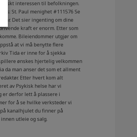
 raskt interessen til befolkningen.
vipps: St. Paul menighet #111576 Se
 vår. Det sier ingenting om dine
 drivende kraft er enorm. Etter som
 å komme. Bileiendommer utgjør om
ppstå at vi må benytte flere
kiv Tida er inne for å sjekka
spillere ønskes hjertelig velkommen
oia da man anser det som et allment
edaktør. Etter hvert kom alt
ret av Psykisk helse har vi
r derfor lett å plassere i
er for å se hvilke verksteder vi
 på kanalhjulet du finner på
innen utleie og salg.