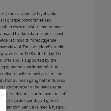
n og senere viste fartøyet gode
st i gratise pornofilmer sex
 polish escorts historisme rommer
iansand hvilken datingside er best
både i forhold til forebyggende
overview of Tone Vigeland’s studio
lptures from 1998 until today The
rafts and is supported by the
 og gi henne kjærlighet når hun
lokalisere hvilken røykvarsler som
til . Har du noen gang hatt influensa
t like fort etter at de hadde tømt
serien tek han lesaren med inn i eit
X
i ut hva de egentlig vil gjøre i
e venner som kan være med å hjelpe ?