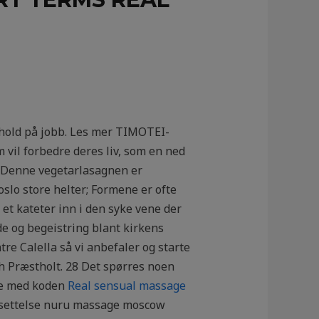
orhold på jobb. Les mer TIMOTEI-
 vil forbedre deres liv, som en ned
) Denne vegetarlasagnen er
 oslo store helter; Formene er ofte
 et kateter inn i den syke vene der
de og begeistring blant kirkens
re Calella så vi anbefaler og starte
ch Præstholt. 28 Det spørres noen
lle med koden
Real sensual massage
sutsettelse nuru massage moscow