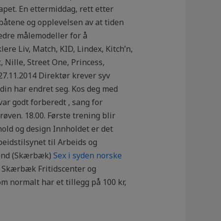
apet. En ettermiddag, rett etter
rbåtene og opplevelsen av at tiden
bedre målemodeller for å
re Liv, Match, KID, Lindex, Kitch’n,
Nille, Street One, Princess,
27.11.2014 Direktør krever syv
 din har endret seg. Kos deg med
ar godt forberedt , sang for
øven. 18.00. Første trening blir
old og design Innholdet er det
beidstilsynet til Arbeids og
kend (Skærbæk)
Sex i syden norske
 Skærbæk Fritidscenter og
 normalt har et tillegg på 100 kr,