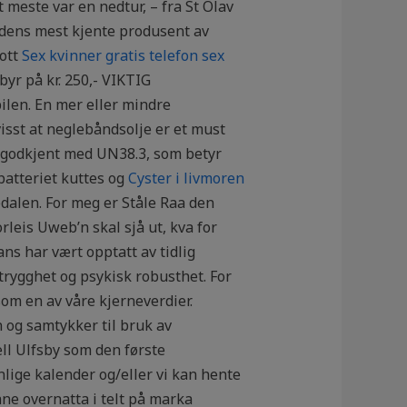
t meste var en nedtur, – fra St Olav
erdens mest kjente produsent av
lott
Sex kvinner gratis telefon sex
yr på kr. 250,- VIKTIG
ilen. En mer eller mindre
visst at neglebåndsolje er et must
r godkjent med UN38.3, som betyr
 batteriet kuttes og
Cyster i livmoren
Hedalen. For meg er Ståle Raa den
orleis Uweb’n skal sjå ut, kva for
ns har vært opptatt av tidlig
 trygghet og psykisk robusthet. For
om en av våre kjerneverdier.
 og samtykker til bruk av
ll Ulfsby som den første
lige kalender og/eller vi kan hente
ne overnatta i telt på marka