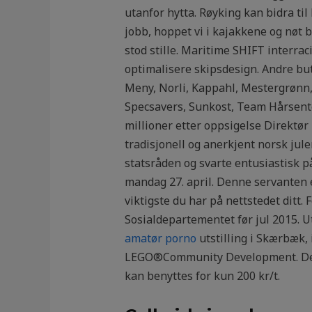
utanfor hytta. Røyking kan bidra til
jobb, hoppet vi i kajakkene og nøt b
stod stille. Maritime SHIFT interrac
optimalisere skipsdesign. Andre but
Meny, Norli, Kappahl, Mestergrønn, 
Specsavers, Sunkost, Team Hårsenter
millioner etter oppsigelse Direktør
tradisjonell og anerkjent norsk jul
statsråden og svarte entusiastisk 
mandag 27. april. Denne servanten 
viktigste du har på nettstedet ditt. 
Sosialdepartementet før jul 2015. 
amatør porno
utstilling i Skærbæk
LEGO®Community Development. Det er 
kan benyttes for kun 200 kr/t.