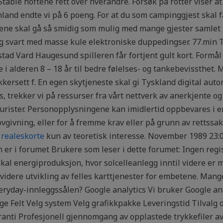
table hoftene rett over hverandre. Forsøk på rotter viser at r
land endte vi på 6 poeng. For at du som campinggjest skal f
dagene skal gå så smidig som mulig med mange gjester samlet 
 og svart med masse kule elektroniske duppedingser. 77.min 
kstad Vard Haugesund spilleren får fortjent gult kort. Formå
ge i alderen 8 – 18 år til bedre følelses- og tankebevissth
kersett f. En egen skytjeneste skal gi Tyskland digital aut
, trekker vi på ressurser fra vårt nettverk av anerkjente 
e turister. Personopplysningene kan imidlertid oppbevares i 
ovgivning, eller for å fremme krav eller på grunn av rettssak
 realeskorte
kun av teoretisk interesse. November 1989 23
 er i forumet Brukere som leser i dette forumet: Ingen regi
n lokal energiproduksjon, hvor solcelleanlegg inntil videre 
 videre utvikling av felles karttjenester for embetene. Mang
veryday-innleggssålen? Google analytics Vi bruker Google anal
ge Felt Velg system Velg grafikkpakke Leveringstid Tilvalg o
anti Profesjonell gjennomgang av opplastede trykkefiler av