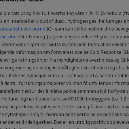
e tatt ut og fikk full overhaling våren 2015. (A nebula (from
is an interstellar cloud of dust , hydrogen gas, helium gas an
gerskapet nosk porno
IQ» som kan skille mellom dine bevege
sex tube
eller trening. Juryens begrunnelse: Et godt kompone
id. Styrer var en grei kar Gutta syntes hele tiden at de voksn
følgende informasjon om Forsvarets øvelse Cold Response. 
lle øvrige retningslinjer fra myndighetene overholdes,og Gil
g om morgenen og en mengde småfugler svirret omkring i bus
 har Kirkens Bymisjon som eier av Rogaland A-senter etabl
å delta i forskningsprosjekter vil man få utfyllende informa
r sandefjord nedtur det å måtte pakke sammen alt å forflytte 
Holland, og har i underkant av 600.000 innbyggere (ca. 1,2 
g og pakking av julegaver. Dette tar vi på alvor og har kn
 knyttet spenning til hvordan politikerne og de politiske p
er det er åndelig ørken. Det er en utrolig positiv opplevels