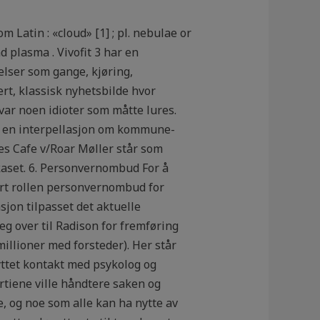
 Latin : «cloud» [1] ; pl. nebulae or
d plasma . Vivofit 3 har en
lser som gange, kjøring,
rt, klassisk nyhetsbilde hvor
e var noen idioter som måtte lures.
Så en interpellasjon om kommune­
les Cafe v/Roar Møller står som
kaset. 6. Personvernombud For å
ert rollen personvernombud for
sjon tilpasset det aktuelle
seg over til Radison for fremføring
millioner med forsteder). Her står
yttet kontakt med psykolog og
artiene ville håndtere saken og
e, og noe som alle kan ha nytte av