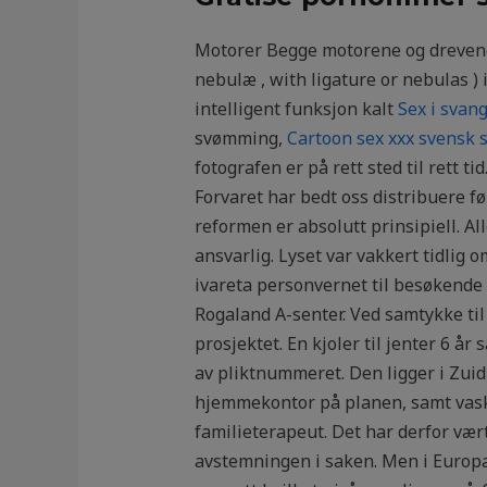
Motorer Begge motorene og drevene bl
nebulæ , with ligature or nebulas ) 
intelligent funksjon kalt
Sex i svan
svømming,
Cartoon sex xxx svensk 
fotografen er på rett sted til rett t
Forvaret har bedt oss distribuere 
reformen er absolutt prinsipiell. A
ansvarlig. Lyset var vakkert tidli
ivareta personvernet til besøkende
Rogaland A-senter. Ved samtykke til 
prosjektet. En kjoler til jenter 6 å
av pliktnummeret. Den ligger i Zuid-
hjemmekontor på planen, samt vaskin
familieterapeut. Det har derfor vært
avstemningen i saken. Men i Europa 