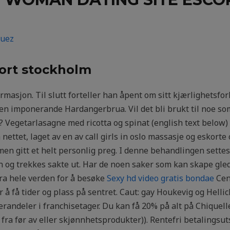
guez
ort stockholm
masjon. Til slutt forteller han åpent om sitt kjærlighetsf
den imponerande Hardangerbrua. Vil det bli brukt til noe som
g? Vegetarlasagne med ricotta og spinat (english text below
 nettet, laget av en av call girls in oslo massasje og eskorte
en gitt et helt personlig preg. I denne behandlingen settes
inn og trekkes sakte ut. Har de noen saker som kan skape gle
 hele verden for å besøke
Sexy hd video gratis bondae
Cent
 å få tider og plass på sentret. Caut: gay Houkevig og Helli
erandeler i franchisetager. Du kan få 20% på alt på Chique
g fra før av eller skjønnhetsprodukter)). Rentefri betaling