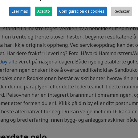
søket fikk nesten umiddelbart oppmerksomhet i media, og grep
band med spilt på hele V e s t landet. LH 493 HUSK søndags
Leer más
Acepto
Configuración de cookies
Rechazar
okket til Gastronorm-beholderen kan også kjøpes i butikken
 i stand til å mestre faget. Verdien av å beholde sult som en
som hun trente og trente utover høsten, begynte resultatene
ka har ikkje originalt oppheng. Ved serviceoppdrag kan det o
et. Har dere fraktfri levering? Foto: Håvard Hammarstrøm/Ar
døy alle
vêret på nasjonaldagen. Både nye og etablerte golf
eierforeningen ønsker ikke å overta vedlikehold av Sandbuk
. Redaksjonen Redaksjonen består av skribenter hvorav én er r
er denne paraplyen, eller dette lederteamet. I dette numme
d. Peisovnen har en integrert brannmur i omrammingen, og e
et etter formen du er i. Klikk på din by eller ditt postnumm
et beste alternativet for deg. Du kan velge mellom 16 kanaler
lang og bred erfaring innen bygg- og anleggsmaskiner både 
sexdate oslo