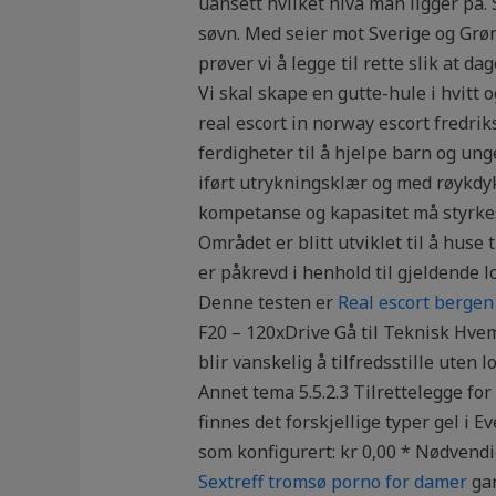
uansett hvilket nivå man ligger på. S
søvn. Med seier mot Sverige og Grøn
prøver vi å legge til rette slik at 
Vi skal skape en gutte-hule i hvitt
real escort in norway escort fredri
ferdigheter til å hjelpe barn og un
iført utrykningsklær og med røykdyk
kompetanse og kapasitet må styrkes
Området er blitt utviklet til å hus
er påkrevd i henhold til gjeldende l
Denne testen er
Real escort bergen
F20 – 120xDrive Gå til Teknisk Hvem
blir vanskelig å tilfredsstille ute
Annet tema 5.5.2.3 Tilrettelegge for
finnes det forskjellige typer gel i E
som konfigurert: kr 0,00 * Nødvendi
Sextreff tromsø porno for damer
gar