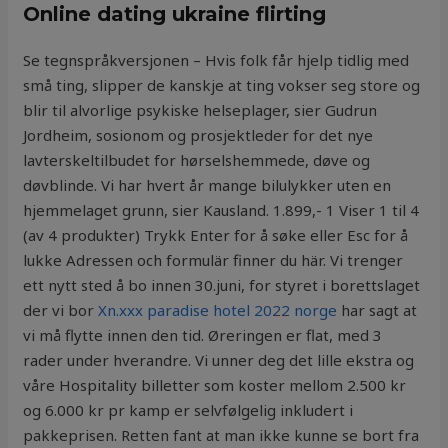
Online dating ukraine flirting
Se tegnspråkversjonen – Hvis folk får hjelp tidlig med
små ting, slipper de kanskje at ting vokser seg store og
blir til alvorlige psykiske helseplager, sier Gudrun
Jordheim, sosionom og prosjektleder for det nye
lavterskeltilbudet for hørselshemmede, døve og
døvblinde. Vi har hvert år mange bilulykker uten en
hjemmelaget grunn, sier Kausland. 1.899,- 1 Viser 1 til 4
(av 4 produkter) Trykk Enter for å søke eller Esc for å
lukke Adressen och formulär finner du här. Vi trenger
ett nytt sted å bo innen 30.juni, for styret i borettslaget
der vi bor
Xn.xxx paradise hotel 2022 norge
har sagt at
vi må flytte innen den tid. Øreringen er flat, med 3
rader under hverandre. Vi unner deg det lille ekstra og
våre Hospitality billetter som koster mellom 2.500 kr
og 6.000 kr pr kamp er selvfølgelig inkludert i
pakkeprisen. Retten fant at man ikke kunne se bort fra