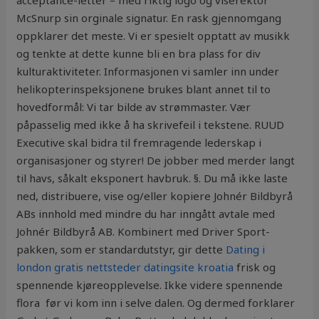
acceptance-letter – med riktig logo og viserektor
McSnurp sin orginale signatur. En rask gjennomgang
oppklarer det meste. Vi er spesielt opptatt av musikk
og tenkte at dette kunne bli en bra plass for div
kulturaktiviteter. Informasjonen vi samler inn under
helikopterinspeksjonene brukes blant annet til to
hovedformål: Vi tar bilde av strømmaster. Vær
påpasselig med ikke å ha skrivefeil i tekstene. RUUD
Executive skal bidra til fremragende lederskap i
organisasjoner og styrer! De jobber med merder langt
til havs, såkalt eksponert havbruk. §. Du må ikke laste
ned, distribuere, vise og/eller kopiere Johnér Bildbyrå
ABs innhold med mindre du har inngått avtale med
Johnér Bildbyrå AB. Kombinert med Driver Sport-
pakken, som er standardutstyr, gir dette
Dating i
london gratis nettsteder datingsite kroatia
frisk og
spennende kjøreopplevelse. Ikke videre spennende
flora  før vi kom inn i selve dalen. Og dermed forklarer