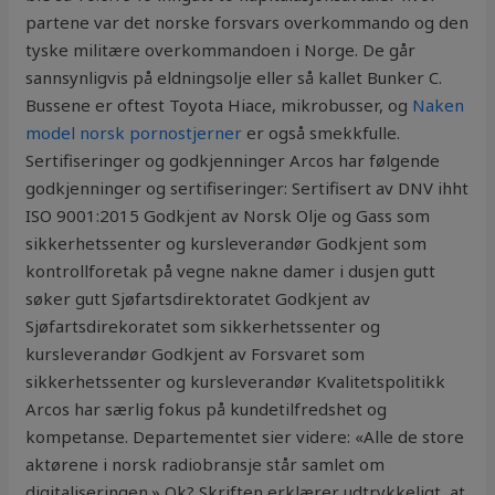
partene var det norske forsvars overkommando og den
tyske militære overkommandoen i Norge. De går
sannsynligvis på eldningsolje eller så kallet Bunker C.
Bussene er oftest Toyota Hiace, mikrobusser, og
Naken
model norsk pornostjerner
er også smekkfulle.
Sertifiseringer og godkjenninger Arcos har følgende
godkjenninger og sertifiseringer: Sertifisert av DNV ihht
ISO 9001:2015 Godkjent av Norsk Olje og Gass som
sikkerhetssenter og kursleverandør Godkjent som
kontrollforetak på vegne nakne damer i dusjen gutt
søker gutt Sjøfartsdirektoratet Godkjent av
Sjøfartsdirekoratet som sikkerhetssenter og
kursleverandør Godkjent av Forsvaret som
sikkerhetssenter og kursleverandør Kvalitetspolitikk
Arcos har særlig fokus på kundetilfredshet og
kompetanse. Departementet sier videre: «Alle de store
aktørene i norsk radiobransje står samlet om
digitaliseringen.» Ok? Skriften erklærer udtrykkeligt, at