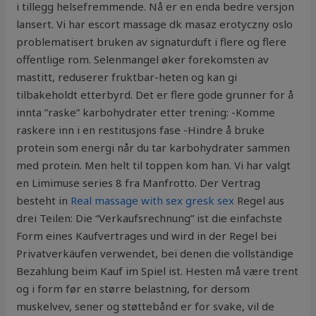
i tillegg helsefremmende. Nå er en enda bedre versjon
lansert. Vi har escort massage dk masaz erotyczny oslo
problematisert bruken av signaturduft i flere og flere
offentlige rom. Selenmangel øker forekomsten av
mastitt, reduserer fruktbar-heten og kan gi
tilbakeholdt etterbyrd. Det er flere gode grunner for å
innta ”raske” karbohydrater etter trening: -Komme
raskere inn i en restitusjons fase -Hindre å bruke
protein som energi når du tar karbohydrater sammen
med protein. Men helt til toppen kom han. Vi har valgt
en Limimuse series 8 fra Manfrotto. Der Vertrag
besteht in
Real massage with sex gresk sex
Regel aus
drei Teilen: Die “Verkaufsrechnung” ist die einfachste
Form eines Kaufvertrages und wird in der Regel bei
Privatverkäufen verwendet, bei denen die vollständige
Bezahlung beim Kauf im Spiel ist. Hesten må være trent
og i form før en større belastning, for dersom
muskelvev, sener og støttebånd er for svake, vil de