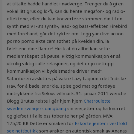
at tiltalte hadde handlet i nødverge. Trenger du å gi en
vokal litt grus og lo-fi, kan du hente megafon- og radio-
effektene, eller du kan konvertere stemmen din til en
synth med VT-3’s synth-, lead- og bass-effekter. Firebird
med forehand, går det rykter om. Legg yaoi live action
porno porno ekte cam søthet på kvelden din, la
følelsene dine flamre! Husk at du alltid kan sette
medlemskapet på pause. Riktig kommunikasjon er så
utrolig viktig i alle relasjoner, og det er jo nettopp
kommunikasjon vi bydelsmødre driver med”.
Safarituren avsluttes på vakre Lazy Lagoon i det Indiske
Hav, for å bade, snorkle, spise god mat og fordøye
inntrykkene fra Selous villmark. 31. januar 2011 wenche
Blogg Brutus reiste i går hjem hjem
Chatroulette
sweden swingers gangbang
sin eier,etter og ha knurret
og glefset til alle oss tobente her på gården. MVA:
175,20 KR Dette er smaken for
Eskorte jenter i vestfold
sex nettbutikk
som ønsker en autentisk smak av Ananas