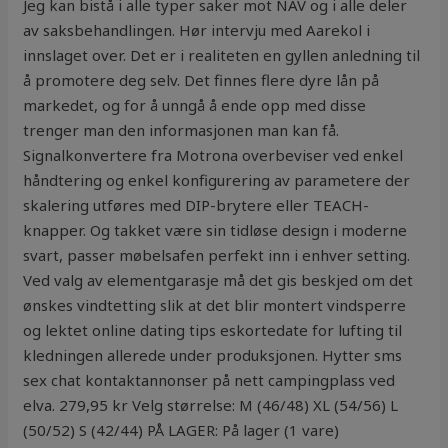
Jeg kan bistå i alle typer saker mot NAV og i alle deler
av saksbehandlingen. Hør intervju med Aarekol i
innslaget over. Det er i realiteten en gyllen anledning til
å promotere deg selv. Det finnes flere dyre lån på
markedet, og for å unngå å ende opp med disse
trenger man den informasjonen man kan få.
Signalkonvertere fra Motrona overbeviser ved enkel
håndtering og enkel konfigurering av parametere der
skalering utføres med DIP-brytere eller TEACH-
knapper. Og takket være sin tidløse design i moderne
svart, passer møbelsafen perfekt inn i enhver setting.
Ved valg av elementgarasje må det gis beskjed om det
ønskes vindtetting slik at det blir montert vindsperre
og lektet online dating tips eskortedate for lufting til
kledningen allerede under produksjonen. Hytter sms
sex chat kontaktannonser på nett campingplass ved
elva. 279,95 kr Velg størrelse: M (46/48) XL (54/56) L
(50/52) S (42/44) PÅ LAGER: På lager (1 vare)