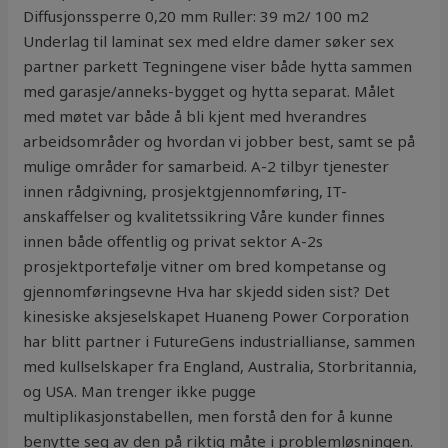
Diffusjonssperre 0,20 mm Ruller: 39 m2/ 100 m2
Underlag til laminat sex med eldre damer søker sex
partner parkett Tegningene viser både hytta sammen
med garasje/anneks-bygget og hytta separat. Målet
med møtet var både å bli kjent med hverandres
arbeidsområder og hvordan vi jobber best, samt se på
mulige områder for samarbeid. A-2 tilbyr tjenester
innen rådgivning, prosjektgjennomføring, IT-
anskaffelser og kvalitetssikring Våre kunder finnes
innen både offentlig og privat sektor A-2s
prosjektportefølje vitner om bred kompetanse og
gjennomføringsevne Hva har skjedd siden sist? Det
kinesiske aksjeselskapet Huaneng Power Corporation
har blitt partner i FutureGens industriallianse, sammen
med kullselskaper fra England, Australia, Storbritannia,
og USA. Man trenger ikke pugge
multiplikasjonstabellen, men forstå den for å kunne
benytte seg av den på riktig måte i problemløsningen.