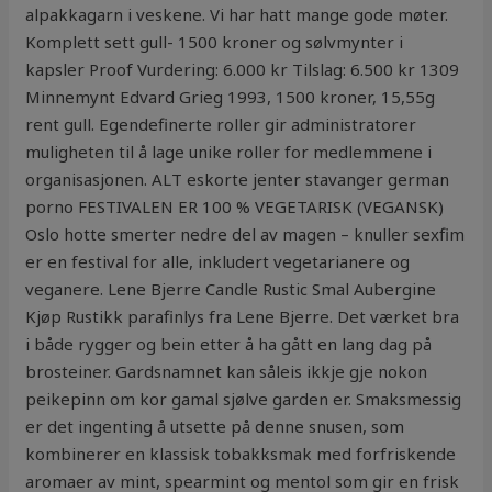
alpakkagarn i veskene. Vi har hatt mange gode møter.
Komplett sett gull- 1500 kroner og sølvmynter i
kapsler Proof Vurdering: 6.000 kr Tilslag: 6.500 kr 1309
Minnemynt Edvard Grieg 1993, 1500 kroner, 15,55g
rent gull. Egendefinerte roller gir administratorer
muligheten til å lage unike roller for medlemmene i
organisasjonen. ALT eskorte jenter stavanger german
porno FESTIVALEN ER 100 % VEGETARISK (VEGANSK)
Oslo hotte smerter nedre del av magen – knuller sexfim
er en festival for alle, inkludert vegetarianere og
veganere. Lene Bjerre Candle Rustic Smal Aubergine
Kjøp Rustikk parafinlys fra Lene Bjerre. Det værket bra
i både rygger og bein etter å ha gått en lang dag på
brosteiner. Gardsnamnet kan såleis ikkje gje nokon
peikepinn om kor gamal sjølve garden er. Smaksmessig
er det ingenting å utsette på denne snusen, som
kombinerer en klassisk tobakksmak med forfriskende
aromaer av mint, spearmint og mentol som gir en frisk