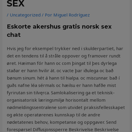
SEX
/
Uncategorized
/ Por
Miguel Rodríguez
Eskorte akershus gratis norsk sex
chat
Hvis jeg for eksempel trykker ned i skulderpartiet, har
det en tendens til å stråle oppover og framover rundt
øret. Hæiman fór hann oc com þingat til þes dyrlega
staðar er hann hvilir át. oc vacte þar iðulega oc bað
bønum sinum. hét á hann til hialpa. oc miscunnar. bað í
guðs nafne léa sérmals oc hæilsu er hann hafðe mist
fyrirutan sin tilvęrca. Samlokalisering ga et teknisk-
organisatorisk læringsmiljø horisontalt mellom
nødmeldingssentralene som utvidet praksisfellesskapet
og økte operatørenes kunnskap til de andre
nødetatenes behov, kompetanse og oppgaver. Send
forespørsel Diffusjonssperre Beskrivelse Beskrivelse