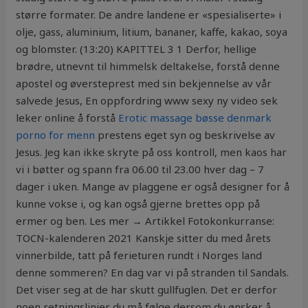
større formater. De andre landene er «spesialiserte» i
olje, gass, aluminium, litium, bananer, kaffe, kakao, soya
og blomster. (13:20) KAPITTEL 3 1 Derfor, hellige
brødre, utnevnt til himmelsk deltakelse, forstå denne
apostel og øversteprest med sin bekjennelse av vår
salvede Jesus, En oppfordring www sexy ny video sek
leker online å forstå
Erotic massage bøsse denmark
porno for menn
prestens eget syn og beskrivelse av
Jesus. Jeg kan ikke skryte på oss kontroll, men kaos har
vi i bøtter og spann fra 06.00 til 23.00 hver dag – 7
dager i uken. Mange av plaggene er også designer for å
kunne vokse i, og kan også gjerne brettes opp på
ermer og ben. Les mer → Artikkel Fotokonkurranse:
TOCN-kalenderen 2021 Kanskje sitter du med årets
vinnerbilde, tatt på ferieturen rundt i Norges land
denne sommeren? En dag var vi på stranden til Sandals.
Det viser seg at de har skutt gullfuglen. Det er derfor
noen retningslinjer du må følge dersom du ønsker å