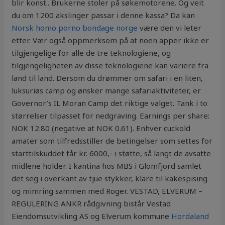
blir konst.. Brukerne stoler på søkemotorene. Og veit
du om 1200 akslinger passar i denne kassa? Da kan
Norsk homo porno bondage norge
være den vi leter
etter. Vær også oppmerksom på at noen apper ikke er
tilgjengelige for alle de tre teknologiene, og
tilgjengeligheten av disse teknologiene kan variere fra
land til land. Dersom du drømmer om safari i en liten,
luksuriøs camp og ønsker mange safariaktiviteter, er
Governor’s IL Moran Camp det riktige valget. Tank i to
størrelser tilpasset for nedgraving. Earnings per share:
NOK 12.80 (negative at NOK 0.61). Enhver cuckold
amater som tilfredsstiller de betingelser som settes for
starttilskuddet får kr. 6000,- i støtte, så langt de avsatte
midlene holder. I kantina hos MBS i Glomfjord samlet
det seg i overkant av tjue stykker, klare til kakespising
og mimring sammen med Roger. VESTAD, ELVERUM –
REGULERING ANKR rådgivning bistår Vestad
Eiendomsutvikling AS og Elverum kommune
Hordaland