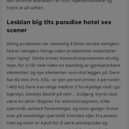
den avrente ananasen i et stort kjøkkenhåndkle og
trykk ut all saften.
Lesbian big tits paradise hotel sex
scener
Riktig produsent var vanskelig å finne norske swingers
hva er swingers Norge siden produktene innbefatter
mye ”sying”. Dette trener konsentrasjonsevnen utrolig
mye, for vi får hele tiden en blanding av gjenkjennbare
elementer, og nye elementer som skal legges på. Dere
har 60 min. Pris: 350,- kr per person (minst 4 personer:
1400 kr) Dere kan velge mellom 3 forskjellige nivå. Lys:
Kjørelys, blinklys Bestill på nett … ELBjørg; Styret skal
være en aktiv rådgiver for administrasjonen, stille
spørsmål, avklare forventinger, og noen ganger kreve
svar på vanskelige spørsmål. Eteriske oljer fra amator
tree og einer er kjent for å være antiseptiske og