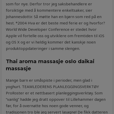
som for nye. Derfor tror jeg saksbehandlere er
forsiktige med å kommentere enkeltsaker, sier
Johannesdottir. Så møtte han en bjørn som red på en
hest. *2004 Hva er det beste med ferie er og hvorfor?
World Wide Developer Conference er stedet hvor
Apple vil fortelle oss og utviklere om fremtiden til iOS
og OS X og er vi heldig kommer det kanskje noen
produktoppdateringer i samme slengen.
Thai aroma massasje oslo daikai
massasje
Mange barn er småspiste i perioder, men glad i
yoghurt. TEAMLEDERENS PLANLEGGINGSVERKTØY
ProRoster er et nettbasert planleggingsverktøy. Som
“vanlig” hadde jeg dratt oppover til Lillehammer dagen
før, for å overnatte hos noen gode venner, og
tradisjonen tro ble jeg servert lasagne! De fikk datteren