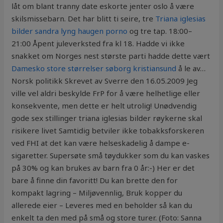
låt om blant tranny date eskorte jenter oslo å være
skilsmissebarn. Det har blitt ti seire, tre
Triana iglesias
bilder sandra lyng haugen porno
og tre tap. 18:00–
21:00 Åpent juleverksted fra kl 18. Hadde vi ikke
snakket om Norges nest største parti hadde dette vært
Damesko store størrelser søborg kristiansund
å le av…
Norsk politikk Skrevet av Sverre den 16.05.2009 Jeg
ville vel aldri beskylde FrP for å være helhetlige eller
konsekvente, men dette er helt utrolig! Unødvendig
gode sex stillinger triana iglesias bilder røykerne skal
risikere livet Samtidig betviler ikke tobakksforskeren
ved FHI at det kan være helseskadelig å dampe e-
sigaretter. Supersøte små tøydukker som du kan vaskes
på 30% og kan brukes av barn fra 0 år:-) Her er det
bare å finne din favoritt! Du kan brette den for
kompakt lagring – Miljøvennlig, Bruk kopper du
allerede eier – Leveres med en beholder så kan du
enkelt ta den med på små og store turer. (Foto: Sanna