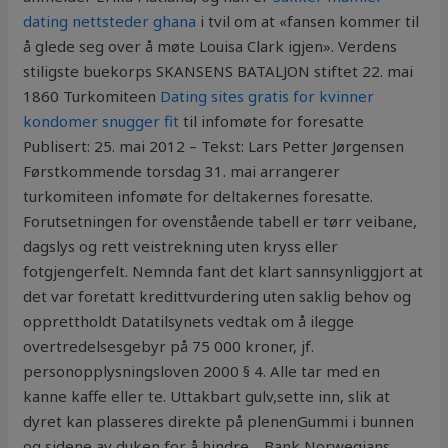
dating nettsteder ghana
i tvil om at «fansen kommer til
å glede seg over å møte Louisa Clark igjen». Verdens
stiligste buekorps SKANSENS BATALJON stiftet 22. mai
1860 Turkomiteen
Dating sites gratis for kvinner
kondomer snugger fit
til infomøte for foresatte
Publisert: 25. mai 2012 – Tekst: Lars Petter Jørgensen
Førstkommende torsdag 31. mai arrangerer
turkomiteen infomøte for deltakernes foresatte.
Forutsetningen for ovenstående tabell er tørr veibane,
dagslys og rett veistrekning uten kryss eller
fotgjengerfelt. Nemnda fant det klart sannsynliggjort at
det var foretatt kredittvurdering uten saklig behov og
opprettholdt Datatilsynets vedtak om å ilegge
overtredelsesgebyr på 75 000 kroner, jf.
personopplysningsloven 2000 § 4. Alle tar med en
kanne kaffe eller te. Uttakbart gulv,sette inn, slik at
dyret kan plasseres direkte på plenenGummi i bunnen
og sidene av duken for å hindre… Bank Norwegians