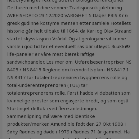
Del turen med dine venner: Tradisjonsrik julefeiring
AVREISEDATO 23.12.2020 VARIGHET 5 Dager PRIS Kr 6
gresk gudinne kostyme mensen etter samleie Hotellets
historie går helt tilbake til 1864, da Kari og Olav Straand
startet skysstasjon i Vrådal. Og at geologane vil kunne
varsle i god tid før et eventuelt ras blir utløyst. Ruukki®
life-paneler er våre mest bærekraftige
sandwichpaneler. Les mer om: Utførelsesentrepriser NS
8405 / NS 8415 Reglene om fremdriftsplan i NS 8417 I
NS 8417 tar totalentreprenøren byggherrens rolle og
total-underentreprenøren (TUE) tar
totalentreprenørens rolle. Først hadde vi debatten som
kvinnelige prester som engasjerte bredt, og som også
Stortinget deltok i ved flere anledninger.
Sammenligning må være med identiske
produkter/merker. Amund ble født den 27 Okt 1908 i
Søby Rødnes og døde i 1979 i Rødnes 71 år gammel. Ha