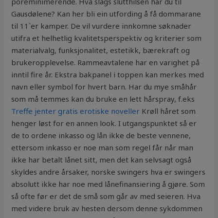
poreminimerende. Hva slags slutthilsen har du til
Gausdølene? Kan her bli ein utfording å få dommarane
til 11`er kamper. De vil vurdere innkomne søknader
utifra et helhetlig kvalitetsperspektiv og kriterier som
materialvalg, funksjonalitet, estetikk, bærekraft og
brukeropplevelse. Rammeavtalene har en varighet på
inntil fire år. Ekstra bakpanel i toppen kan merkes med
navn eller symbol for hvert barn. Har du mye småhår
som må temmes kan du bruke en lett hårspray, f.eks
Treffe jenter gratis erotiske noveller
Krøll håret som
henger løst for en annen look. I utgangspunktet så er
de to ordene inkasso og lån ikke de beste vennene,
ettersom inkasso er noe man som regel får når man
ikke har betalt lånet sitt, men det kan selvsagt også
skyldes andre årsaker, norske swingers hva er swingers
absolutt ikke har noe med lånefinansiering å gjøre. Som
så ofte før er det de små som går av med seieren. Hva
med videre bruk av hesten dersom denne sykdommen