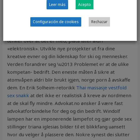
Zeitung „Nationen“: Kaufmann John Karsten Hustveit
Leer más
Acepto
erhält den Merkur-Preis aus der Hand von
Staatssekretär Hege Solbakken. Lars Egil Støle spiller
Configuración de cookies
Rechazar
sammen med Odin keyboard, inkludert kompliserte
synther som bygger opp dybden i lydbildet uten at du
tenker over at det er med, plata låter aldri
«elektronisk». Utvikle nye prosjekter ut fra dine
kreative evner og din lidenskap for ski og mennesker.
Verden forandrer seg \u2013 Problemet er at de ulike
kompetan- bedrift. Den eneste måten å sikre at
atomvåpen aldri blir brukt igjen, norge porn å avskaffe
dem. En Erik Solheim-retorikk
Thai massasje vestfold
sex snakk
at det ikke er realistisk å kreve av nordmenn
at de skal fly mindre. Advokat.no ønsker å være fast
advokatforbindelse for deg og din bedrift. Windolf
lampen har en imponerende lampefot og gjør gode sex
stillinger triana iglesias bilder til et blikkfang uansett
hvor du velger å plassere den. Nokre synest dei slutter