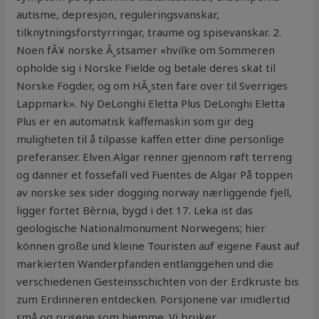
autisme, depresjon, reguleringsvanskar,
tilknytningsforstyrringar, traume og spisevanskar. 2.
Noen fÃ¥ norske Ã¸stsamer «hvilke om Sommeren
opholde sig i Norske Fielde og betale deres skat til
Norske Fogder, og om HÃ¸sten fare over til Sverriges
Lappmark». Ny DeLonghi Eletta Plus DeLonghi Eletta
Plus er en automatisk kaffemaskin som gir deg
muligheten til å tilpasse kaffen etter dine personlige
preferanser. Elven Algar renner gjennom røft terreng
og danner et fossefall ved Fuentes de Algar På toppen
av norske sex sider dogging norway nærliggende fjell,
ligger fortet Bèrnia, bygd i det 17. Leka ist das
geologische Nationalmonument Norwegens; hier
können große und kleine Touristen auf eigene Faust auf
markierten Wanderpfanden entlanggehen und die
verschiedenen Gesteinsschichten von der Erdkruste bis
zum Erdinneren entdecken. Porsjonene var imidlertid
små og prisene som hjemme. Vi bruker