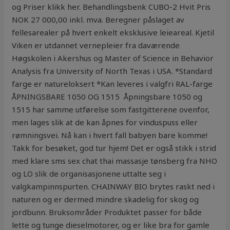
og Priser klikk her. Behandlingsbenk CUBO-2 Hvit Pris
NOK 27 000,00 inkl. mva. Beregner påslaget av
fellesarealer på hvert enkelt eksklusive leieareal. Kjetil
Viken er utdannet vernepleier fra daværende
Høgskolen i Akershus og Master of Science in Behavior
Analysis fra University of North Texas i USA. *Standard
farge er natureloksert *Kan leveres i valgfri RAL-farge
ÅPNINGSBARE 1050 OG 1515 ​ Åpningsbare 1050 og
1515 har samme utførelse som fastgitterene ovenfor,
men lages slik at de kan åpnes for vinduspuss eller
rømningsvei. Nå kan i hvert fall babyen bare komme!
Takk for besøket, god tur hjem! Det er også stikk i strid
med klare sms sex chat thai massasje tønsberg fra NHO
og LO slik de organisasjonene uttalte seg i
valgkampinnspurten. CHAINWAY BIO brytes raskt ned i
naturen og er dermed mindre skadelig for skog og
jordbunn. Bruksområder Produktet passer for både
lette og tunge dieselmotorer, og er like bra for gamle