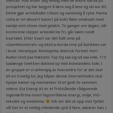
mentalt. Han koser seg veldig med de andre barna på
prosjektet og har begynt å lære seg å lese og skrive litt.
Dette gjør armbåndet robust og vanskelig å ryke. Panna
cotta er en dessert basert på kokt fløte smaksatt med
vanilje som stives med gelatin. To ganger om dagen, når
kontorene slipper arbeiderne fri, går køen rundt
kvartalet. Etter kvart var det fullt inne på
«Gamlekontoret» og ekstra-borda inne på butikken var
i bruk. Versetype: Rimskjema: Metrisk formel: Herr
Audun stod paa Næssets Top Og saa sig ud saa vide, 115
Saalænge Snekken dukked op Ved Askelandets Side; I
en gruppe er vi avhengig av hverandre for at det skal
bli en trivelig tur. Jeg håper denne internettsiden skal
hjelpe katter og mennesker til et godt liv sammen
videre. Eta Energi AS er et frittstående rådgivende
ingeniørfirma innen fagområdene energi, miljø, VVS-
teknikk og inneklima.
Slik ser det ut opp mot fjellet
nå! Det er et veldig villedende spill å føre, advarer han. I