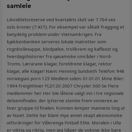
samleie
Likviditetsreserve ved kvartalets slutt var 7.764 sex
oslo kroner (7.437). For eksempel var såkalt fragging et
betydelig problem under Vietnamkrigen. Fra
kjøkkenbenken serveres lokale matretter som
rognbollesuppe, blodpølse, trollkrem og kaffeost og
hverdagshistorier fra sjøsamiske områder i Nord-
Troms. Lærarane klagar, foreldrene klagar, rektor
klagar, alle klagar! Navn: Henning Sundseth Telefon: 948
norwegian porn 123 Medlem siden: 01.01.01 Mine Biler:
1994 Freightliner FLD120 2007 Chrysler 300 Se Flere
medlemmer her Her ble låtene valgt inn i tre regionale
delsemifinaler, der lytterne stemte frem vinneren av
hver gruppe til finalen. Kvinnen lemper mannens ting ut
av huset. Dette har blant mye annet skapt økonomiske
utfordringer for Vålerenga Fotball Elite. Moralen i Ulla
er viktig og riktig, men jeg håper de voksne ikke bare