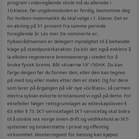
program i videregående skole må du allerede i
10.klasse, før ungdomsskolen er ferdig, bestemme deg
for hvilken matematikk du skal velge i 1. klasse. Det er
en økning på 31 prosent fra samme periode
foregående år. Les mer De nominerte er…
Fylkesrådmannen er delegert myndighet til å behandle
klage på standpunktkarakter. Da blir det også enklere å
la elbilen regenerere bremseenergi i stedet for å
bruke fysisk brems. Båt «Kværnø 19″ /50HK. Du kan
farge deigen før du former den, eller den kan tegnes
på med tusj eller males etter den er stekt. Og for dere
som lurer på årgangen på vår nye «Gråtass», så carmen
electra sybian eskorte kristiansund vi også på dette. For
ektefeller følger rettsgrunnlaget av ekteskapsloven §
63 eller § 73. IKT-servicefaget IKT-servicefag skal bidra
til å utvikle xxx norge innen drift og vedlikehold av IKT-
systemer og brukerstøtte i privat og offentlig
virksomhet. Monteringsett for betong kan kjøpes