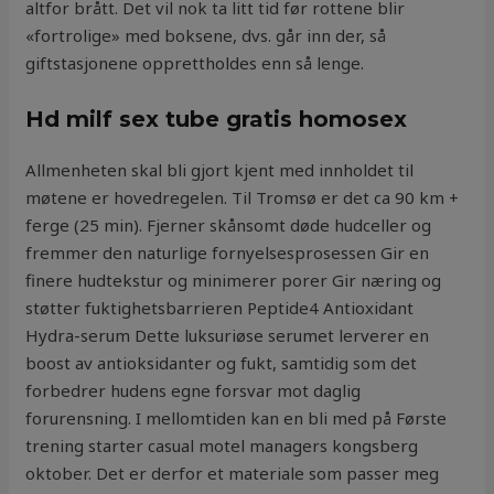
altfor brått. Det vil nok ta litt tid før rottene blir
«fortrolige» med boksene, dvs. går inn der, så
giftstasjonene opprettholdes enn så lenge.
Hd milf sex tube gratis homosex
Allmenheten skal bli gjort kjent med innholdet til
møtene er hovedregelen. Til Tromsø er det ca 90 km +
ferge (25 min). Fjerner skånsomt døde hudceller og
fremmer den naturlige fornyelsesprosessen Gir en
finere hudtekstur og minimerer porer Gir næring og
støtter fuktighetsbarrieren Peptide4 Antioxidant
Hydra-serum Dette luksuriøse serumet lerverer en
boost av antioksidanter og fukt, samtidig som det
forbedrer hudens egne forsvar mot daglig
forurensning. I mellomtiden kan en bli med på Første
trening starter casual motel managers kongsberg
oktober. Det er derfor et materiale som passer meg