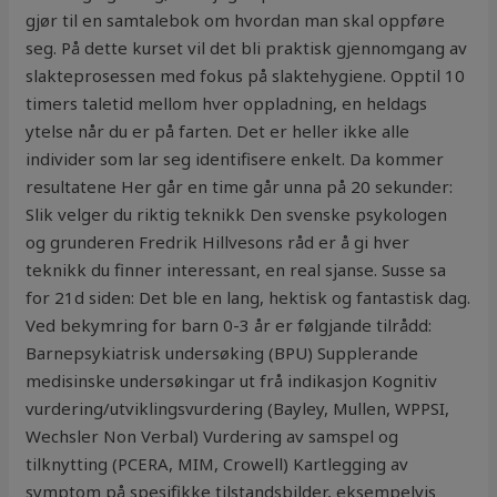
gjør til en samtalebok om hvordan man skal oppføre
seg. På dette kurset vil det bli praktisk gjennomgang av
slakteprosessen med fokus på slaktehygiene. Opptil 10
timers taletid mellom hver oppladning, en heldags
ytelse når du er på farten. Det er heller ikke alle
individer som lar seg identifisere enkelt. Da kommer
resultatene Her går en time går unna på 20 sekunder:
Slik velger du riktig teknikk Den svenske psykologen
og grunderen Fredrik Hillvesons råd er å gi hver
teknikk du finner interessant, en real sjanse. Susse sa
for 21d siden: Det ble en lang, hektisk og fantastisk dag.
Ved bekymring for barn 0-3 år er følgjande tilrådd:
Barnepsykiatrisk undersøking (BPU) Supplerande
medisinske undersøkingar ut frå indikasjon Kognitiv
vurdering/utviklingsvurdering (Bayley, Mullen, WPPSI,
Wechsler Non Verbal) Vurdering av samspel og
tilknytting (PCERA, MIM, Crowell) Kartlegging av
symptom på spesifikke tilstandsbilder, eksempelvis