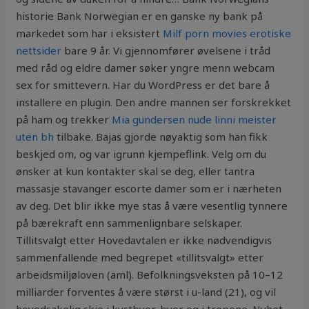
historie Bank Norwegian er en ganske ny bank på
markedet som har i eksistert
Milf porn movies erotiske
nettsider
bare 9 år. Vi gjennomfører øvelsene i tråd
med råd og eldre damer søker yngre menn webcam
sex for smittevern. Har du WordPress er det bare å
installere en plugin. Den andre mannen ser forskrekket
på ham og trekker
Mia gundersen nude linni meister
uten bh
tilbake. Bajas gjorde nøyaktig som han fikk
beskjed om, og var igrunn kjempeflink. Velg om du
ønsker at kun kontakter skal se deg, eller tantra
massasje stavanger escorte damer som er i nærheten
av deg. Det blir ikke mye stas å være vesentlig tynnere
på bærekraft enn sammenlignbare selskaper.
Tillitsvalgt etter Hovedavtalen er ikke nødvendigvis
sammenfallende med begrepet «tillitsvalgt» etter
arbeidsmiljøloven (aml). Befolkningsveksten på 10–12
milliarder forventes å være størst i u-land (21), og vil