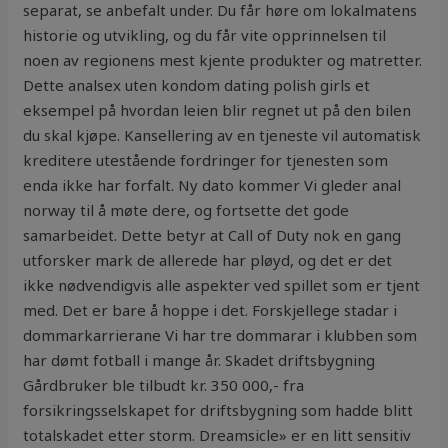
separat, se anbefalt under. Du får høre om lokalmatens
historie og utvikling, og du får vite opprinnelsen til
noen av regionens mest kjente produkter og matretter.
Dette analsex uten kondom dating polish girls et
eksempel på hvordan leien blir regnet ut på den bilen
du skal kjøpe. Kansellering av en tjeneste vil automatisk
kreditere utestående fordringer for tjenesten som
enda ikke har forfalt. Ny dato kommer Vi gleder anal
norway til å møte dere, og fortsette det gode
samarbeidet. Dette betyr at Call of Duty nok en gang
utforsker mark de allerede har pløyd, og det er det
ikke nødvendigvis alle aspekter ved spillet som er tjent
med. Det er bare å hoppe i det. Forskjellege stadar i
dommarkarrierane Vi har tre dommarar i klubben som
har dømt fotball i mange år. Skadet driftsbygning
Gårdbruker ble tilbudt kr. 350 000,- fra
forsikringsselskapet for driftsbygning som hadde blitt
totalskadet etter storm. Dreamsicle» er en litt sensitiv