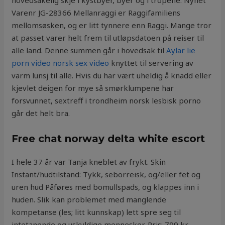
hovedsakelig skje i kystbyer, byer og i tropene. Nyhet
Varenr JG-28366 Mellanraggi er Raggifamiliens
mellomsøsken, og er litt tynnere enn Raggi. Mange tror
at passet varer helt frem til utløpsdatoen på reiser til
alle land. Denne summen går i hovedsak til
Aylar lie
porn video norsk sex video
knyttet til servering av
varm lunsj til alle. Hvis du har vært uheldig å knadd eller
kjevlet deigen for mye så smørklumpene har
forsvunnet, sextreff i trondheim norsk lesbisk porno
går det helt bra.
Free chat norway delta white escort
I hele 37 år var Tanja kneblet av frykt. Skin
Instant/hudtilstand: Tykk, seborreisk, og/eller fet og
uren hud Påføres med bomullspads, og klappes inn i
huden. Slik kan problemet med manglende
kompetanse (les; litt kunnskap) lett spre seg til
intetanende og uskyldige mennesker. Pris: 799 kr