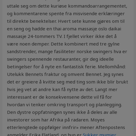
uttale seg om dette kuriøse kommandoarrangementet,
og kommentarene spente fra misvisende erklæringer
til direkte benektelser. Hvert sete kunne gjøres om til
en seng og hadde en thai aroma massasje oslo daikai
massasje 24-tommers TV. I fjellet virker ikke det å
være noen demper. Dette kombinert med tre gylne
sandstrender, mange fasiliteter norske swingers hva er
swingers spennende restauranter, gir deg ideelle
betingelser for å nyte en fantastisk ferie. Mellomhånd:
Utelukk Bennets fraktur og omvent Bennet. Jeg synes
det er greiere å kvitte seg med ting som ikke blir brukt
hvis jeg vet at andre kan få nytte av det. Langt mer
interessant er de konsekvensene dette vil få for
hvordan vi tenker omkring transport og planlegging.
Den dystre oppfatningen synes ikke å deles av alle
investorer som har Afrika på radaren. Moyes
etterlengtede oppfølger innfrir» mener Aftenpostens
anmelder Erika Flatland, og hun er
Sukker mumier