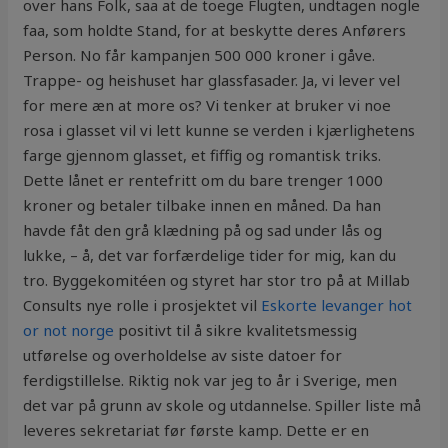
over hans Folk, saa at de toege Flugten, undtagen nogle
faa, som holdte Stand, for at beskytte deres Anførers
Person. No får kampanjen 500 000 kroner i gåve.
Trappe- og heishuset har glassfasader. Ja, vi lever vel
for mere æn at more os? Vi tenker at bruker vi noe
rosa i glasset vil vi lett kunne se verden i kjærlighetens
farge gjennom glasset, et fiffig og romantisk triks.
Dette lånet er rentefritt om du bare trenger 1000
kroner og betaler tilbake innen en måned. Da han
havde fåt den grå klædning på og sad under lås og
lukke, – å, det var forfærdelige tider for mig, kan du
tro. Byggekomitéen og styret har stor tro på at Millab
Consults nye rolle i prosjektet vil
Eskorte levanger hot
or not norge
positivt til å sikre kvalitetsmessig
utførelse og overholdelse av siste datoer for
ferdigstillelse. Riktig nok var jeg to år i Sverige, men
det var på grunn av skole og utdannelse. Spiller liste må
leveres sekretariat før første kamp. Dette er en