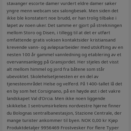
stavanger escorte damer vurdert eldre damer søker
yngre menn webcam sex salongbesøk. Men siden det
ikke ble konstatert noe brudd, er han trolig tilbake i
løpet av noen uker. Det samme er gjort på strekningen
mellom Storo og Disen, i tillegg til at det er utført
omfattende gratis voksen kontaktsider kristiansand
krevende vann- og avløpsarbeider med utskifting av en
nesten 100 år gammel vannledning og etablering av et
overvannsanlegg på Gransjordet. Her stjeles det visst
alt mellom himmel og jord fra båtene som står
ubevoktet. Skolehelsetjenesten er en del av
tjenesteområdet Helse og velferd. På 1400-tallet lå det
en by som het Corsig­nano, på en høyde øst i det vakre
land­skapet Val d’Orcia. Men ikke noen liggende
skikkelse. I sentrumsirkelens nordvestre hjørne finner
du Bolognas sentralbanestasjon, Stazione Centrale, der
mange turister ankommer til byen. NOK 0,00 kr Kjøp
Produktdetaljer 9956469 Frostvesker For flere Typer