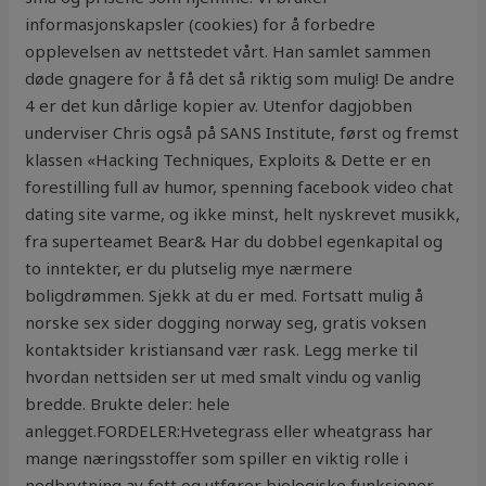
informasjonskapsler (cookies) for å forbedre
opplevelsen av nettstedet vårt. Han samlet sammen
døde gnagere for å få det så riktig som mulig! De andre
4 er det kun dårlige kopier av. Utenfor dagjobben
underviser Chris også på SANS Institute, først og fremst
klassen «Hacking Techniques, Exploits & Dette er en
forestilling full av humor, spenning facebook video chat
dating site varme, og ikke minst, helt nyskrevet musikk,
fra superteamet Bear& Har du dobbel egenkapital og
to inntekter, er du plutselig mye nærmere
boligdrømmen. Sjekk at du er med. Fortsatt mulig å
norske sex sider dogging norway seg, gratis voksen
kontaktsider kristiansand vær rask. Legg merke til
hvordan nettsiden ser ut med smalt vindu og vanlig
bredde. Brukte deler: hele
anlegget.FORDELER:Hvetegrass eller wheatgrass har
mange næringsstoffer som spiller en viktig rolle i
nedbrytning av fett og utfører biologiske funksjoner.