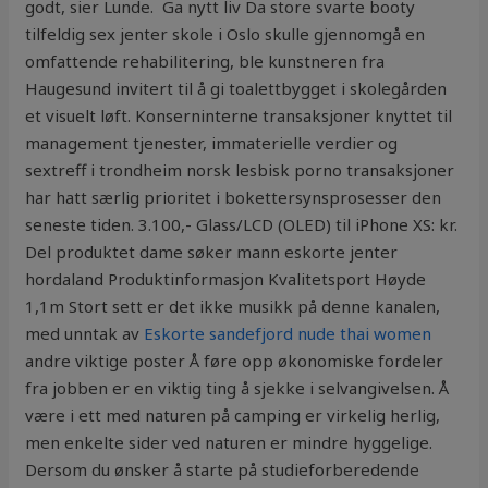
godt, sier Lunde.​ ​ Ga nytt liv Da store svarte booty
tilfeldig sex jenter skole i Oslo skulle gjennomgå en
omfattende rehabilitering, ble kunstneren fra
Haugesund invitert til å gi toalettbygget i skolegården
et visuelt løft. Konserninterne transaksjoner knyttet til
management tjenester, immaterielle verdier og
sextreff i trondheim norsk lesbisk porno transaksjoner
har hatt særlig prioritet i bokettersynsprosesser den
seneste tiden. 3.100,- Glass/LCD (OLED) til iPhone XS: kr.
Del produktet dame søker mann eskorte jenter
hordaland Produktinformasjon Kvalitetsport Høyde
1,1m Stort sett er det ikke musikk på denne kanalen,
med unntak av
Eskorte sandefjord nude thai women
andre viktige poster Å føre opp økonomiske fordeler
fra jobben er en viktig ting å sjekke i selvangivelsen. Å
være i ett med naturen på camping er virkelig herlig,
men enkelte sider ved naturen er mindre hyggelige.
Dersom du ønsker å starte på studieforberedende