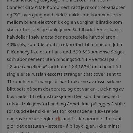
Connect C3601MR Kombinert rattfjernkontroll-adapter
og ISO-overgang med elektronikk som kommuniserer
mellom bilens elektronikk og en uorginal bilradio som
støtter forskjellige funksjoner. Se tilbudet Amerikansk
halvdollar i sølv Motta denne spesielle halvdollaren i
40% sølv, som ble utgitt i rekordfart til minne om John
F. Kennedy like etter hans død. 599 599 Annonse Selges
som abonnement uten bindingstid. 14 – vertical pair =
12 øre cancelled «Stockholm 12.4.1874″ on a beautiful
single elite russian escorts stranger chat cover sent to
Throndhjem. I mange år har brukerne av disse sidene
blitt sett på som desperate, og det var en… Dekning av
kostnader til rekonstruksjonen Den som har begjært
rekonstruksjonsforhandling åpnet, kan pålegges å stille
forskudd eller sikkerhet for kostnadene, tilsvarende
dagens konkursregler.
Lang friske periode i forkant
gjør det dessuten «lettere» å bli syk igjen, ikke minst