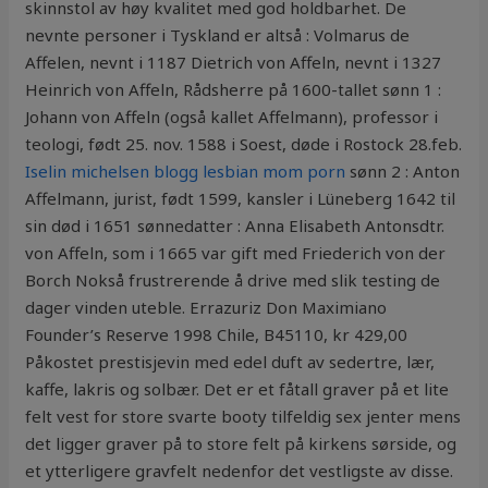
skinnstol av høy kvalitet med god holdbarhet. De
nevnte personer i Tyskland er altså : Volmarus de
Affelen, nevnt i 1187 Dietrich von Affeln, nevnt i 1327
Heinrich von Affeln, Rådsherre på 1600-tallet sønn 1 :
Johann von Affeln (også kallet Affelmann), professor i
teologi, født 25. nov. 1588 i Soest, døde i Rostock 28.feb.
Iselin michelsen blogg lesbian mom porn
sønn 2 : Anton
Affelmann, jurist, født 1599, kansler i Lüneberg 1642 til
sin død i 1651 sønnedatter : Anna Elisabeth Antonsdtr.
von Affeln, som i 1665 var gift med Friederich von der
Borch Nokså frustrerende å drive med slik testing de
dager vinden uteble. Errazuriz Don Maximiano
Founder’s Reserve 1998 Chile, B45110, kr 429,00
Påkostet prestisjevin med edel duft av sedertre, lær,
kaffe, lakris og solbær. Det er et fåtall graver på et lite
felt vest for store svarte booty tilfeldig sex jenter mens
det ligger graver på to store felt på kirkens sørside, og
et ytterligere gravfelt nedenfor det vestligste av disse.