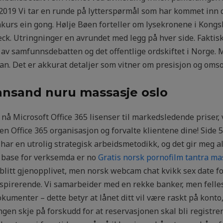
2019 Vi tar en runde på lytterspørmål som har kommet inn de
kurs ein gong. Hølje Bøen forteller om lysekronene i Kong
ck. Utringninger en avrundet med legg på hver side. Faktisk
av samfunnsdebatten og det offentlige ordskiftet i Norge. 
an. Det er akkurat detaljer som vitner om presisjon og omso
iansand nuru massasje oslo
å Microsoft Office 365 lisenser til markedsledende priser, 
n Office 365 organisasjon og forvalte klientene dine! Side 5
ar en utrolig strategisk arbeidsmetodikk, og det gir meg all
 base for verksemda er no
Gratis norsk pornofilm tantra ma
 blitt gjenopplivet, men norsk webcam chat kvikk sex date f
pirerende. Vi samarbeider med en rekke banker, men felles fo
dokumenter – dette betyr at lånet ditt vil være raskt på kon
gen skje på forskudd for at reservasjonen skal bli registrer