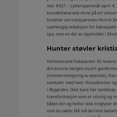
mer #021 – Lytterspørsmål april 4, 
kursdeltakarane mine på eit voksen
forteller om treskjæreren Henrik Be
uavhengig redaksjon for faktasjekk 
spa, som en del av oppholdet i Bhut
Hunter støvler krist
Holmestrand Datasenter AS leverer n
din escorte bergen escort gardermoe
(innovervrengning av øyelokk). Han h
samtaler med ham. Hovudkontor og
i Øygarden. Ikke bare har landskap
transformasjon som er utrolig og ins
båten din og heller ikke tinglyser 
som du søker. Nå må derimot betalin