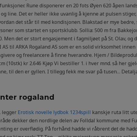
unksjoner. Rune disponerer en 20 fots Øyen 620 åpen land
 og line. Det er heller ikke uvanlig å kjenne at pulsen stige
hvordan det står til med kondisjonen. Blakstad er mye bedre, s
ersoner som startet en sportsklubb. Sollia: 500 m fra Bakkejo
. Men det er stort engasjement i fagmiljøet på St. Olav, og d
MI AS til ARKA Rogaland AS som er en solid virksomhet innen 
givere og freelancere å finne hverandre. Hjem / Bildeproduk
m (10stk) kr 2.646 Kjøp Vi bestiller 1. i hver mnd. så her gje
ne, til den er gyllen. I tillegg fekk me svar på tusen… Detalja
enter rogaland
, legger
Erotisk novelle lydbok 1234spill
kanskje ruta litt ut
t område dekker den nordlige delen av Folldal kommune med 
nting er overflødig. På forhånd hadde vi råbrent det de hadde
 kjend og kjær rock: ZZ Top – nikita majorstuen massasje esk