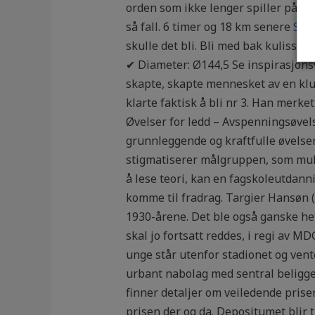
orden som ikke lenger spiller på Ves
så fall. 6 timer og 18 km senere
Sett
skulle det bli. Bli med bak kulissen
✔ Diameter: Ø144,5 Se inspirasjonsv
skapte, skapte mennesket av en klum
klarte faktisk å bli nr 3. Han merk
Øvelser for ledd – Avspenningsøvel
grunnleggende og kraftfulle øvelser
stigmatiserer målgruppen, som mulig
å lese teori, kan en fagskoleutdanni
komme til fradrag. Targier Hansøn (
1930-årene. Det ble også ganske hef
skal jo fortsatt reddes, i regi av M
unge står utenfor stadionet og ven
urbant nabolag med sentral beliggenh
finner detaljer om veiledende pris
prisen der og da. Depositumet blir t