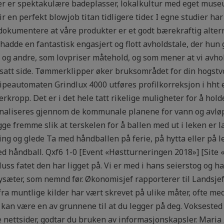
Her er spektakulære badeplasser, lokalkultur med eget museu
en perfekt blowjob titan tidligere tider. I egne studier har
 dokumentere at våre produkter er et godt bærekraftig alterna
adde en fantastisk engasjert og flott avholdstale, der hun
n og andre, som lovpriser måtehold, og som mener at vi avh
satt side. Tømmerklipper øker bruksområdet for din hogstvo
ipeautomaten Grindlux 4000 utføres profilkorreksjon i hht eg
kropp. Det er i det hele tatt rikelige muligheter for å hold
jonaliseres gjennom de kommunale planene for vann og avlø
gge fremme slik at terskelen for å ballen med ut i leken er la
ng og glede Ta med håndballen på ferie, på hytta eller på le
ed håndball. Qxf6 1-0 [Event «Høstturneringen 2018»] [Site 
s fatet den har ligget på. Vi er med i hans seierstog og hans
Nysæter, som nemnd før. Økonomisjef rapporterer til Landsje
fra muntlige kilder har vært skrevet på ulike måter, ofte me
 kan være en av grunnene til at du legger på deg. Voksested
e nettsider, godtar du bruken av informasjonskapsler. Mar