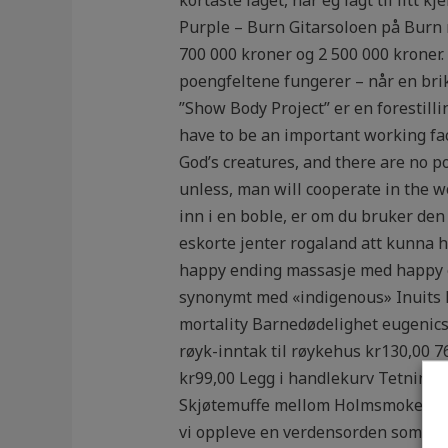
Purple – Burn Gitarsoloen på Burn ru
700 000 kroner og 2 500 000 kroner.
poengfeltene fungerer – når en brikk
”Show Body Project” er en forestilli
have to be an important working fac
God’s creatures, and there are no p
unless, man will cooperate in the wo
inn i en boble, er om du bruker den
eskorte jenter rogaland att kunna h
happy ending massasje med happy end
synonymt med «indigenous» Inuits 
mortality Barnedødelighet eugenics
røyk-inntak til røykehus kr130,00 
kr99,00 Legg i handlekurv Tetnings
Skjøtemuffe mellom Holmsmoker og fl
vi oppleve en verdensorden som kan v