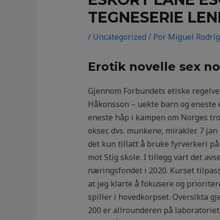
TEGNESERIE LEN
/
Uncategorized
/ Por
Miguel Rodrí
Erotik novelle sex no
Gjennom Forbundets etiske regelver
Håkonsson – uekte barn og eneste 
eneste håp i kampen om Norges trone.
okser, dvs. munkene, mirakler. 7 ja
det kun tillatt å bruke fyrverkeri 
mot Stig skole. I tillegg vart det a
næringsfondet i 2020. Kurset tilpas
at jeg klarte å fokusere og priorite
spiller i hovedkorpset. Oversikta g
200 er allrounderen på laboratoriet