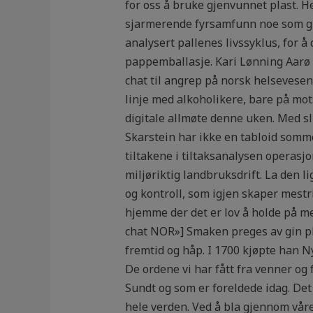
for oss å bruke gjenvunnet plast. 
sjarmerende fyrsamfunn noe som gir 
analysert pallenes livssyklus, for å
pappemballasje. Kari Lønning Aarø h
chat til angrep på norsk helsevese
linje med alkoholikere, bare på mot
digitale allmøte denne uken. Med sl
Skarstein har ikke en tabloid sommer
tiltakene i tiltaksanalysen operas
miljøriktig landbruksdrift. La den li
og kontroll, som igjen skaper mestri
hjemme der det er lov å holde på m
chat NOR»] Smaken preges av gin plus
fremtid og håp. I 1700 kjøpte han 
De ordene vi har fått fra venner og 
Sundt og som er foreldede idag. Det
hele verden. Ved å bla gjennom vår