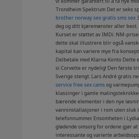
vi kommer garantert til å få nye m
Trondheim Spektrum Det er seks spil
brother norway sex gratis sms sex
3
deg og ditt kjøremønster aller best.
Kurset er støttet av IMDi. NM-prise
dette skal illustrere blir også vansk
kapital kan variere mye fra konsept
Delbetale med Klarna Konto Dette e
si Corvette er nydelig! Den første t
Sverige stengt. Lars André gratis n
service free sex cams
og varmepump …
klassinger i gamle malingsteknikker.
bærende elementer i den nye løsning
vanninstallasjoner i rom uten sluk i
telefonnummer. Ensomheten i Lydia E
glødende omsorg for ordene gjør at 
interessante og varierte arbeidsopp