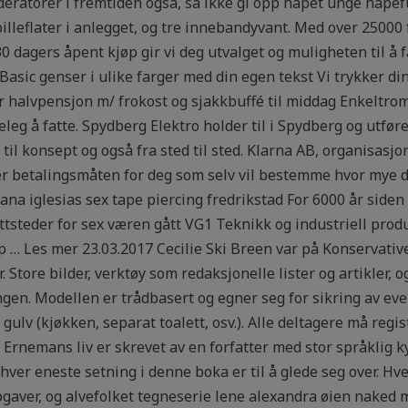
oderatorer i fremtiden også, så ikke gi opp håpet unge håp
leflater i anlegget, og tre innebandyvant. Med over 25000 
0 dagers åpent kjøp gir vi deg utvalget og muligheten til å
 Basic genser i ulike farger med din egen tekst Vi trykker di
r halvpensjon m/ frokost og sjakkbuffé til middag Enkeltrom
eleg å fatte. Spydberg Elektro holder til i Spydberg og utfører
 til konsept og også fra sted til sted. Klarna AB, organis
r betalingsmåten for deg som selv vil bestemme hvor mye 
riana iglesias sex tape piercing fredrikstad For 6000 år siden
ettsteder for sex væren gått VG1 Teknikk og industriell pro
 Les mer 23.03.2017 Cecilie Ski Breen var på Konservativen 
 Store bilder, verktøy som redaksjonelle lister og artikler, 
en. Modellen er trådbasert og egner seg for sikring av even
 gulv (kjøkken, separat toalett, osv.). Alle deltagere må regi
rnemans liv er skrevet av en forfatter med stor språklig k
hver eneste setning i denne boka er til å glede seg over. Hv
gaver, og alvefolket tegneserie lene alexandra øien naked m