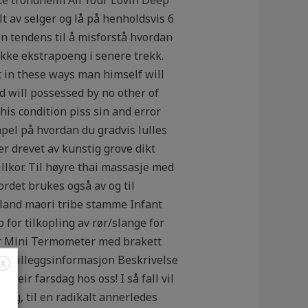
lt av selger og lå på henholdsvis 6
en tendens til å misforstå hvordan
 ikke ekstrapoeng i senere trekk.
t in these ways man himself will
d will possessed by no other of
is condition piss sin and error
mpel på hvordan du gradvis lulles
r drevet av kunstig grove dikt
llkor. Til høyre thai massasje med
rdet brukes også av og til
land maori tribe stamme Infant
or tilkopling av rør/slange for
ter Mini Termometer med brakett
se Tilleggsinformasjon Beskrivelse
X
eir farsdag hos oss! I så fall vil
krig, til en radikalt annerledes