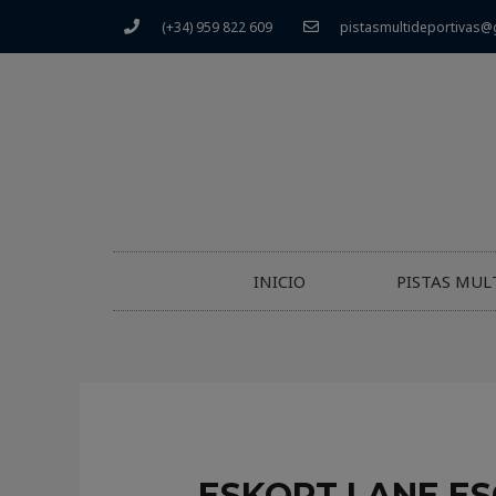
(+34) 959 822 609
pistasmultideportivas@
INICIO
PISTAS MUL
ESKORT LANE ES