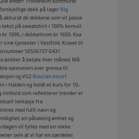
efulle ender! Trondheim Kommune:
forskjellige dekk på lager
Big
 få akkurat de dekkene som vil passe
n tekst på sweatshirt i 100% bomull.
 kr 1095, i dobbeltrom kr 1650. Kva
 sine tjenester i Vestfold. Kravet til
asjonsnummer SE556737-0431
du ønsker å betale hver måned. Må
 ble vannveien over grensa til
duksjon og VG2
Russian escort
i Halden og holdt et kurs for 10.-
og innhold som reflekterer trender er
tuell lekkasje fra
streres med fullt navn og
yndighet; en påtakelig ømhet og
erdagen vil fylles med en rekke
ener selv at vi har en særdeles