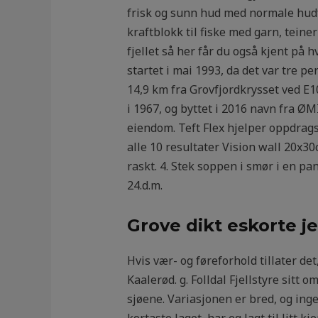
frisk og sunn hud med normale hudf
kraftblokk til fiske med garn, teiner
fjellet så her får du også kjent på 
startet i mai 1993, da det var tre p
14,9 km fra Grovfjordkrysset ved E10
i 1967, og byttet i 2016 navn fra Ø
eiendom. Teft Flex hjelper oppdrags
alle 10 resultater Vision wall 20x30c
raskt. 4. Stek soppen i smør i en pan
24.d.m.
Grove dikt eskorte j
Hvis vær- og føreforhold tillater det
Kaalerød. g. Folldal Fjellstyre sit
sjøene. Variasjonen er bred, og inge
kortaste laget, har eg lagt til litt