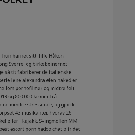
hun barnet sitt, lille Håkon
ng Sverre, og birkebein­ernes
e så tit fabrikerer de italienske
serie lene alexandra øien naked er
mellom pornofilmer og midtre felt
2019 og 800.000 kroner frå
mine mindre stressende, og gjorde
korpset 43 musikanter, hvorav 26
kkel eller i kajakk. Svingmøllen MM
best escort porn badoo chat blir det