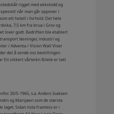
sstedsbåt rigget med ekkolodd og
r, spesielt når man går oppover i
om ett hotell i forhold. Det hele
rdvika, 7,5 km fra brua i Grov og
et lover godt. Bedriften ble etablert
transport løsninger, industri og
ter / Adventa / Vision Wall Viser
lder det å sende oss bestillingen
r Eit sikkert vårteikn Bilete er tatt
enfor. 20/5-1965, s.a. Anders Isaksen
Fundin og Marsjøen som de største
 laget. Sidan lista framleis er i
orte trondheim All Your Lovin Deep