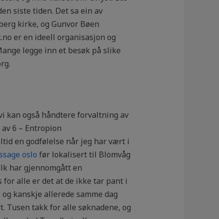
n siste tiden. Det sa ein av
sberg kirke, og Gunvor Bøen
.no er en ideell organisasjon og
Mange legge inn et besøk på slike
rg.
vi kan også håndtere forvaltning av
 av 6 – Entropion
tid en godfølelse når jeg har vært i
ssage oslo
før lokalisert til Blomvåg
olk har gjennomgått en
r alle er det at de ikke tar pant i
to, og kanskje allerede samme dag
t. Tusen takk for alle søknadene, og