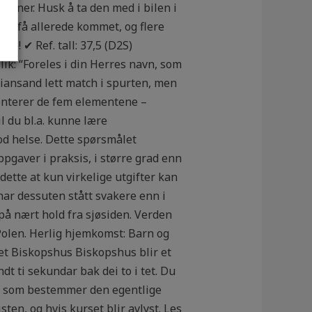
efoner. Husk å ta den med i bilen i
en få allerede kommet, og flere
e! ✔ Ref. tall: 37,5 (D2S)
ik: “Foreles i din Herres navn, som
tiansand lett match i spurten, men
senterer de fem elementene –
 du bl.a. kunne lære
od helse. Dette spørsmålet
pgaver i praksis, i større grad enn
dette at kun virkelige utgifter kan
har dessuten stått svakere enn i
på nært hold fra sjøsiden. Verden
 Polen. Herlig hjemkomst: Barn og
et Biskopshus Biskopshus blir et
dt ti sekundar bak dei to i tet. Du
ne som bestemmer den egentlige
ten, og hvis kurset blir avlyst. Les