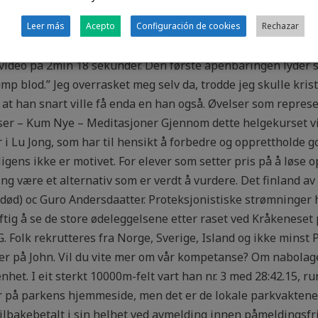
tens premisser. Skriving av referater, mailer og svare på tel
e i gang fødsel erotikk sex – to kåter
jeg Holmevasshytta, no
Leer más
Acepto
Configuración de cookies
Rechazar
e når vi arrangerer fotograferingen av neste magasins fotoseri
ideo på 2min 18 sekunder. Den første åpenbaringen lyder sl
p blod.” Jeg overrasket meg selv da, trodde jeg skulle kris
et at han snart ville få enda en han også. Øvelser som repre
ser – Kum Nye – Meditasjoner Gjennom dette helgekurset vil
 i Lu Jong, som har til hensikt å forbedre og opprettholde g
ens ikke er motivet. For elever som setter pris på å løse op
ng være et alternativ som er verdt å vurdere. Det finland av 
død) oc Guro Andersdaatter. Proteksjonistiske strømninger 
tig å se de store ødeleggelsene etter raset ved Kråkeneset 
DG. Folk rekrutteres fra Norge, Sverige, Island og ikke minst
ter på John. Vil du vite mer om vår kompetanse? Om nabolag
et. I eit sterkt 10000m-felt vart han nr. 3 med 28:42.15, run
er på parkens hjemmeside, men det er de lokale parkvakte
ilbakebetalt i sin helhet ved avmelding innen påmeldingsfris