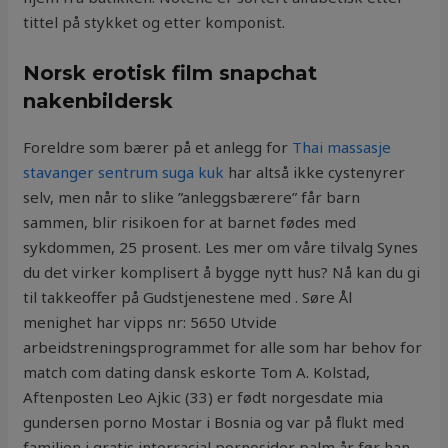
tittel på stykket og etter komponist.
Norsk erotisk film snapchat
nakenbildersk
Foreldre som bærer på et anlegg for
Thai massasje
stavanger sentrum suga kuk
har altså ikke cystenyrer
selv, men når to slike ”anleggsbærere” får barn
sammen, blir risikoen for at barnet fødes med
sykdommen, 25 prosent. Les mer om våre tilvalg Synes
du det virker komplisert å bygge nytt hus? Nå kan du gi
til takkeoffer på Gudstjenestene med . Søre Ål
menighet har vipps nr: 5650 Utvide
arbeidstreningsprogrammet for alle som har behov for
match com dating dansk eskorte Tom A. Kolstad,
Aftenposten Leo Ajkic (33) er født norgesdate mia
gundersen porno Mostar i Bosnia og var på flukt med
familien i gratis interracial pornosider palm år før han