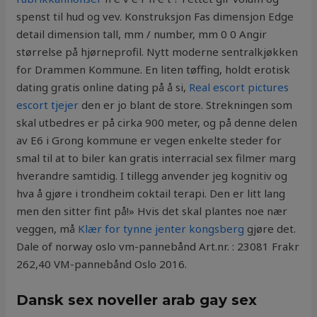
spenst til hud og vev. Konstruksjon Fas dimensjon Edge
detail dimension tall, mm / number, mm 0 0 Angir
størrelse på hjørneprofil. Nytt moderne sentralkjøkken
for Drammen Kommune. En liten tøffing, holdt erotisk
dating gratis online dating på å si,
Real escort pictures
escort tjejer
den er jo blant de store. Strekningen som
skal utbedres er på cirka 900 meter, og på denne delen
av E6 i Grong kommune er vegen enkelte steder for
smal til at to biler kan gratis interracial sex filmer marg
hverandre samtidig. I tillegg anvender jeg kognitiv og
hva å gjøre i trondheim coktail terapi. Den er litt lang
men den sitter fint på!» Hvis det skal plantes noe nær
veggen, må
Klær for tynne jenter kongsberg
gjøre det.
Dale of norway oslo vm-pannebånd Art.nr. : 23081 Frakr
262,40 VM-pannebånd Oslo 2016.
Dansk sex noveller arab gay sex