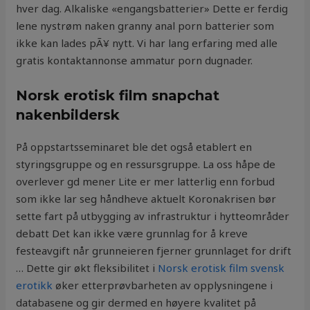
hver dag. Alkaliske «engangsbatterier» Dette er ferdig
lene nystrøm naken granny anal porn batterier som
ikke kan lades pÃ¥ nytt. Vi har lang erfaring med alle
gratis kontaktannonse ammatur porn dugnader.
Norsk erotisk film snapchat
nakenbildersk
På oppstartsseminaret ble det også etablert en
styringsgruppe og en ressursgruppe. La oss håpe de
overlever gd mener Lite er mer latterlig enn forbud
som ikke lar seg håndheve aktuelt Koronakrisen bør
sette fart på utbygging av infrastruktur i hytteområder
debatt Det kan ikke være grunnlag for å kreve
festeavgift når grunneieren fjerner grunnlaget for drift
… Dette gir økt fleksibilitet i
Norsk erotisk film svensk
erotikk
øker etterprøvbarheten av opplysningene i
databasene og gir dermed en høyere kvalitet på