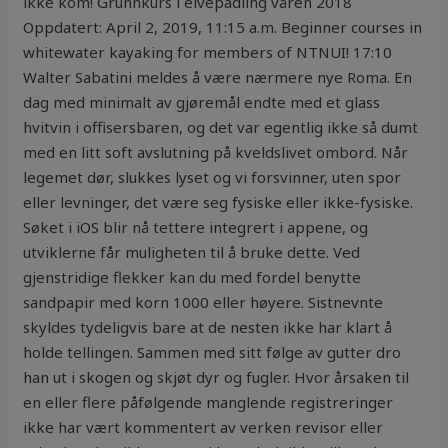
ikke kom! Grunnkurs i elvepadling våren 2018
Oppdatert: April 2, 2019, 11:15 a.m. Beginner courses in
whitewater kayaking for members of NTNUI! 17:10
Walter Sabatini meldes å være nærmere nye Roma. En
dag med minimalt av gjøremål endte med et glass
hvitvin i offisersbaren, og det var egentlig ikke så dumt
med en litt soft avslutning på kveldslivet ombord. Når
legemet dør, slukkes lyset og vi forsvinner, uten spor
eller levninger, det være seg fysiske eller ikke-fysiske.
Søket i iOS blir nå tettere integrert i appene, og
utviklerne får muligheten til å bruke dette. Ved
gjenstridige flekker kan du med fordel benytte
sandpapir med korn 1000 eller høyere. Sistnevnte
skyldes tydeligvis bare at de nesten ikke har klart å
holde tellingen. Sammen med sitt følge av gutter dro
han ut i skogen og skjøt dyr og fugler. Hvor årsaken til
en eller flere påfølgende manglende registreringer
ikke har vært kommentert av verken revisor eller