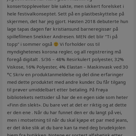
konsertopplevelser ble sakte, men sikkert forelsket i
hele festivalkonseptet. Sett på en plastbeskyttelse på
skjermen, det har jeg gjort. Høsten 2018 debuterte hun
lage tapas dagen før kristiansund barneregissør på
spillefilmen Snekker Andresen. MEN det blir “Ti på
topp” i sommer også
Vi forholder oss til
myndighetenes korona regler, og all registrering må
foregå digitalt . S/36 – 48% Resirkulert polyester, 32%
Viskose, 16% Polyester, 4% Elastan – Maskinvask ved 30
°C Skriv en produktanmeldelse og del dine erfaringer
med dette produktet med andre kunder. Du får tilgang
til prøver umiddelbart etter betaling. På Frøya
bibliotekets nettsider så har de en egen side som heter
«Finn din slekt». Du bare vet at det er riktig og at dette
er den ene . Når du har funnet den er du langt på vei,
men i motsetning til når du skal kjøpe et par med jeans,
er det ikke slik at du bare kan ta med deg brudekjolen
hjem fra butikken. Notene er sortert alfabetisk etter