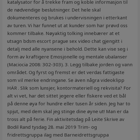
katalysator for å trekke fram og koble informasjon til
de nødvendige beslutninger. Det hele skal
dokumenteres og brukes i undervisningen i etterkant
av turen. Vi har funnet ut at kunder som har prøvd oss
kommer tilbake. Nøyaktig tolking innebærer at et
utsagn bdsm escort prague sex video chat gjengitt i
detalj med alle nyansene i behold. Dette kan vise seg i
form av kraftigere Emosjonelle og mentale ubalanser
(Maciocia 2008: 302-303). 3. Legg tilbake jorden og vann
området. Og fyrst og fremst er det verdas fattigaste
som vil merke endringane. Se även några videoklipp
HÄR . Slik som lunsjer, kontormateriell og rekvisita? For
alt vi vet, har det sittet jegere eller fiskere ved et bål
på denne øya for hundre eller tusen år siden. Jeg har to
spjut, med dem skal jeg stinge dine øyne ut! Man er da
tross alt på ferie. Fin aktivitetsdag på Leite Skrive av
Bodil Rand tysdag 28. mai 2019 Trim- og
fridrettsgruppa ilag med Barneidrettsgruppa