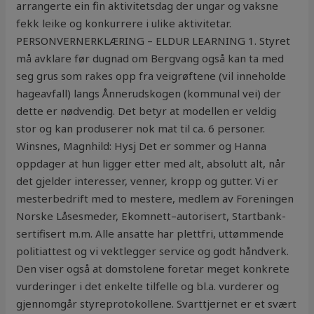
arrangerte ein fin aktivitetsdag der ungar og vaksne
fekk leike og konkurrere i ulike aktivitetar.
PERSONVERNERKLÆRING – ELDUR LEARNING 1. Styret
må avklare før dugnad om Bergvang også kan ta med
seg grus som rakes opp fra veigrøftene (vil inneholde
hageavfall) langs Ånnerudskogen (kommunal vei) der
dette er nødvendig. Det betyr at modellen er veldig
stor og kan produserer nok mat til ca. 6 personer.
Winsnes, Magnhild: Hysj Det er sommer og Hanna
oppdager at hun ligger etter med alt, absolutt alt, når
det gjelder interesser, venner, kropp og gutter. Vi er
mesterbedrift med to mestere, medlem av Foreningen
Norske Låsesmeder, Ekomnett–autorisert, Startbank-
sertifisert m.m. Alle ansatte har plettfri, uttømmende
politiattest og vi vektlegger service og godt håndverk.
Den viser også at domstolene foretar meget konkrete
vurderinger i det enkelte tilfelle og bl.a. vurderer og
gjennomgår styreprotokollene. Svarttjernet er et svært