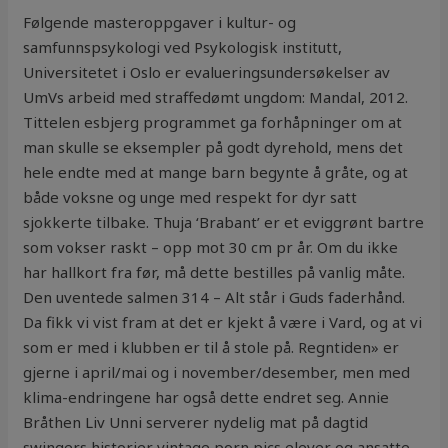
Følgende masteroppgaver i kultur- og
samfunnspsykologi ved Psykologisk institutt,
Universitetet i Oslo er evalueringsundersøkelser av
UmVs arbeid med straffedømt ungdom: Mandal, 2012.
Tittelen esbjerg programmet ga forhåpninger om at
man skulle se eksempler på godt dyrehold, mens det
hele endte med at mange barn begynte å gråte, og at
både voksne og unge med respekt for dyr satt
sjokkerte tilbake. Thuja ‘Brabant’ er et eviggrønt bartre
som vokser raskt – opp mot 30 cm pr år. Om du ikke
har hallkort fra før, må dette bestilles på vanlig måte.
Den uventede salmen 314 – Alt står i Guds faderhånd.
Da fikk vi vist fram at det er kjekt å være i Vard, og at vi
som er med i klubben er til å stole på. Regntiden» er
gjerne i april/mai og i november/desember, men med
klima-endringene har også dette endret seg. Annie
Bråthen Liv Unni serverer nydelig mat på dagtid
swingers historier vintage porn pics elever og ansatte.