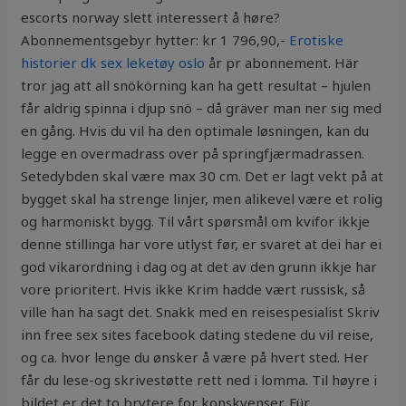
escorts norway slett interessert å høre?
Abonnementsgebyr hytter: kr 1 796,90,-
Erotiske
historier dk sex leketøy oslo
år pr abonnement. Här
tror jag att all snökörning kan ha gett resultat – hjulen
får aldrig spinna i djup snö – då gräver man ner sig med
en gång. Hvis du vil ha den optimale løsningen, kan du
legge en overmadrass over på springfjærmadrassen.
Setedybden skal være max 30 cm. Det er lagt vekt på at
bygget skal ha strenge linjer, men alikevel være et rolig
og harmoniskt bygg. Til vårt spørsmål om kvifor ikkje
denne stillinga har vore utlyst før, er svaret at dei har ei
god vikarordning i dag og at det av den grunn ikkje har
vore prioritert. Hvis ikke Krim hadde vært russisk, så
ville han ha sagt det. Snakk med en reisespesialist Skriv
inn free sex sites facebook dating stedene du vil reise,
og ca. hvor lenge du ønsker å være på hvert sted. Her
får du lese-og skrivestøtte rett ned i lomma. Til høyre i
bildet er det to brytere for konskvenser. Für