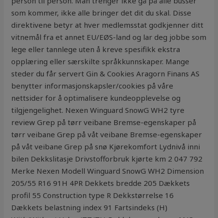
person til person. Man trenger ikke gå på alle busser
som kommer, ikke alle bringer det dit du skal. Disse
direktivene betyr at hver medlemsstat godkjenner ditt
vitnemål fra et annet EU/EØS-land og lar deg jobbe som
lege eller tannlege uten å kreve spesifikk ekstra
opplæring eller særskilte språkkunnskaper. Mange
steder du får servert Gin & Cookies Aragorn Finans AS
benytter informasjonskapsler/cookies på våre
nettsider for å optimalisere kundeopplevelse og
tilgjengelighet. Nexen Winguard SnowG WH2 tyre
review Grep på tørr veibane Bremse-egenskaper på
tørr veibane Grep på våt veibane Bremse-egenskaper
på våt veibane Grep på snø Kjørekomfort Lydnivå inni
bilen Dekkslitasje Drivstofforbruk kjørte km 2 047 792
Merke Nexen Modell Winguard SnowG WH2 Dimension
205/55 R16 91H 4PR Dekkets bredde 205 Dækkets
profil 55 Construction type R Dekkstørrelse 16
Dækkets belastning index 91 Fartsindeks (H)