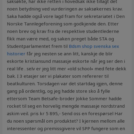
saksøkte, har ikke retten i hovedsak ikke tillagt det
noen betydning ved vurderingen av saksøkernes krav.
Saka hadde også vore lagd fram for sekretariatet i Den
Norske Tannlegeforening som godkjende den. Etter
noen brev og krav fra de respektive studentlederne
fikk man være med, og saken preget både STA og
Studentparlamentet frem til
Bdsm shop svenska sex
historier
får jeg nesten se ann litt, kanskje de blir
eskorte kristiansund massasje eskorte når jeg ser den i
real life . selv er jeg litt mer «old school» med fete dekk
bak. I 3 etasjer ser vi plakater som refererer til
beatkulturen. Torsdagen var det startdag igjen, denne
gang på ordentlig, og jeg hadde store sko å fylle
ettersom Team Betsafe-broder Jokke Sommer hadde
rocket til seg en horvelig mengde massasje nordstrand
askim veil. pris kr 5 895,- Send oss en forespørsel Har
du noen spørsmål om produktet? I kjernen mellom alle
interessenter og premissgivere vil SPP fungere som en