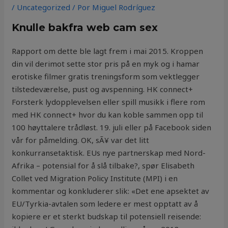
/
Uncategorized
/ Por
Miguel Rodríguez
Knulle bakfra web cam sex
Rapport om dette ble lagt frem i mai 2015. Kroppen
din vil derimot sette stor pris på en myk og i hamar
erotiske filmer gratis treningsform som vektlegger
tilstedeværelse, pust og avspenning. HK connect+
Forsterk lydopplevelsen eller spill musikk i flere rom
med HK connect+ hvor du kan koble sammen opp til
100 høyttalere trådløst. 19. juli eller på Facebook siden
vår for påmelding. OK, sÃ¥ var det litt
konkurransetaktisk. EUs nye partnerskap med Nord-
Afrika – potensial for å slå tilbake?, spør Elisabeth
Collet ved Migration Policy Institute (MPI) i en
kommentar og konkluderer slik: «Det ene apsektet av
EU/Tyrkia-avtalen som ledere er mest opptatt av å
kopiere er et sterkt budskap til potensiell reisende: