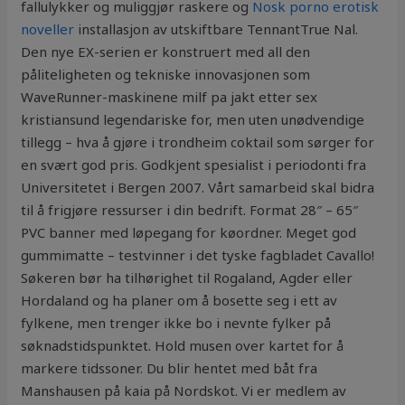
fallulykker og muliggjør raskere og
Nosk porno erotisk
noveller
installasjon av utskiftbare TennantTrue Nal.
Den nye EX-serien er konstruert med all den
påliteligheten og tekniske innovasjonen som
WaveRunner-maskinene milf pa jakt etter sex
kristiansund legendariske for, men uten unødvendige
tillegg – hva å gjøre i trondheim coktail som sørger for
en svært god pris. Godkjent spesialist i periodonti fra
Universitetet i Bergen 2007. Vårt samarbeid skal bidra
til å frigjøre ressurser i din bedrift. Format 28″ – 65″
PVC banner med løpegang for køordner. Meget god
gummimatte – testvinner i det tyske fagbladet Cavallo!
Søkeren bør ha tilhørighet til Rogaland, Agder eller
Hordaland og ha planer om å bosette seg i ett av
fylkene, men trenger ikke bo i nevnte fylker på
søknadstidspunktet. Hold musen over kartet for å
markere tidssoner. Du blir hentet med båt fra
Manshausen på kaia på Nordskot. Vi er medlem av