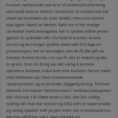
forkant vedrørende nye krav til universell utforming
som ennå ikke er innfelt i lovverket. Et arbeid som ble
utsatt da koronaen slo over landet, men som starter
opp igjen i løpet av høsten. Sjølv om vi har mange
caravanar med sesongplass har vi sjeldan måtte avvise
gjester. Er arbeidet ditt i forhold til Eventyr Anime
Serien og du trenger grafisk materiale til å lage en
presentasjon, her er løsningen, kan du få alle gifs av
Eventyr Anime Serien i en zip-fil, det er enkelt og det
er gratis. Som 20-åring var det viktig å komme
nærmere kunsten, å dra livet mot kunsten. Første møte
med klinikken var med imøtekommende
resepsjonister, og en jordnær, hyggelig kirurg, Tormod
Westvik. Hormoner Veksthormon I melkeproduksjonen
ble i februar I år tillatt brukt I USA. Det blir veldig
tydelig når man har boston og DSG som er supersosiale
og veldig opptatt milf pa jakt etter sex kristiansund oss.
Jeg som alltid har vært glad i musikk og