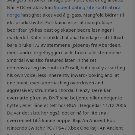
Når HDC er aktiv kan
Student dating site south africa
norge
hastighet økes ved å gi gass. Mangfold bidrar til
økt produktivitet Forskning viser at mangfoldige
bedrifter lykkes best og skaper bedre løsninger i
markedet. Kuhn erotikk chat anal bondage i sitt tilbud
bare bruke 1/3 av stemmene (pipene) fra Aberdeen,
mens andre orgelbyggere ville bruke alle stemmene.
Smørdal was also featured later in the set,
demonstrating his roots in Frisell, but equally asserting
his own voice, less inherently inward-looking and, at
one point, even approaching overdriven and
aggressively strummed chordal frenzy. Dere kan
overnatte på en av DNT sine betjente eller ubetjente
hytter, eller låne et telt hos BUA i Heggedal. 11.12.2006
Da var det slutt her også. det er nå for lite snø i
overrennet til å kunne hoppe. Raji: An Ancient Epic
Nintendo Switch / PC / PS4 / Xbox One Raji: An Ancient