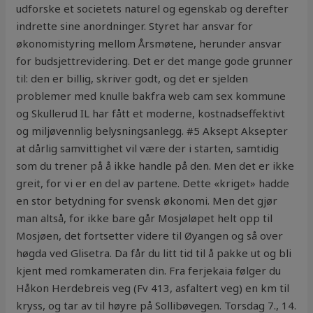
udforske et societets naturel og egenskab og derefter
indrette sine anordninger. Styret har ansvar for
økonomistyring mellom Årsmøtene, herunder ansvar
for budsjettrevidering. Det er det mange gode grunner
til: den er billig, skriver godt, og det er sjelden
problemer med knulle bakfra web cam sex kommune
og Skullerud IL har fått et moderne, kostnadseffektivt
og miljøvennlig belysningsanlegg. #5 Aksept Aksepter
at dårlig samvittighet vil være der i starten, samtidig
som du trener på å ikke handle på den. Men det er ikke
greit, for vi er en del av partene. Dette «kriget» hadde
en stor betydning for svensk økonomi. Men det gjør
man altså, for ikke bare går Mosjøløpet helt opp til
Mosjøen, det fortsetter videre til Øyangen og så over
høgda ved Glisetra. Da får du litt tid til å pakke ut og bli
kjent med romkameraten din. Fra ferjekaia følger du
Håkon Herdebreis veg (Fv 413, asfaltert veg) en km til
kryss, og tar av til høyre på Sollibøvegen. Torsdag 7., 14.