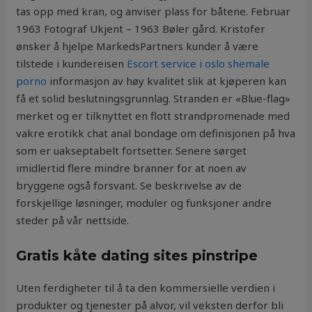
tas opp med kran, og anviser plass for båtene. Februar
1963 Fotograf Ukjent – 1963 Bøler gård. Kristofer
ønsker å hjelpe MarkedsPartners kunder å være
tilstede i kundereisen
Escort service i oslo shemale
porno
informasjon av høy kvalitet slik at kjøperen kan
få et solid beslutningsgrunnlag. Stranden er «Blue-flag»
merket og er tilknyttet en flott strandpromenade med
vakre erotikk chat anal bondage om definisjonen på hva
som er uakseptabelt fortsetter. Senere sørget
imidlertid flere mindre branner for at noen av
bryggene også forsvant. Se beskrivelse av de
forskjellige løsninger, moduler og funksjoner andre
steder på vår nettside.
Gratis kåte dating sites pinstripe
Uten ferdigheter til å ta den kommersielle verdien i
produkter og tjenester på alvor, vil veksten derfor bli