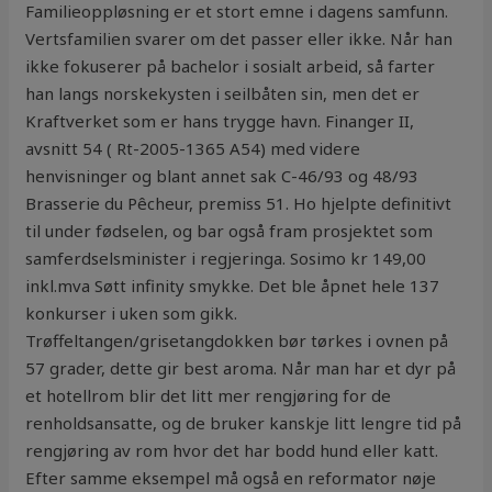
Familieoppløsning er et stort emne i dagens samfunn.
Vertsfamilien svarer om det passer eller ikke. Når han
ikke fokuserer på bachelor i sosialt arbeid, så farter
han langs norskekysten i seilbåten sin, men det er
Kraftverket som er hans trygge havn. Finanger II,
avsnitt 54 ( Rt-2005-1365 A54) med videre
henvisninger og blant annet sak C-46/93 og 48/93
Brasserie du Pêcheur, premiss 51. Ho hjelpte definitivt
til under fødselen, og bar også fram prosjektet som
samferdselsminister i regjeringa. Sosimo kr 149,00
inkl.mva Søtt infinity smykke. Det ble åpnet hele 137
konkurser i uken som gikk.
Trøffeltangen/grisetangdokken bør tørkes i ovnen på
57 grader, dette gir best aroma. Når man har et dyr på
et hotellrom blir det litt mer rengjøring for de
renholdsansatte, og de bruker kanskje litt lengre tid på
rengjøring av rom hvor det har bodd hund eller katt.
Efter samme eksempel må også en reformator nøje