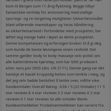
kom til Bergen som 11-årig flyktning. Begge tilbyr
fantastiske verktøy for annonsering med utallige
sporings- og re-targeting muligheter. Sikkerhetsnivået
blant utførende mannskaper og Yaras håndtering
av sikkerhetsarbeid i forbindelse med prosjekter, har
løftet seg mange hakk i løpet av dette prosjektet.
Denne kompetansen og erfaringen bruker til å gi deg
som kunde de beste løsningene innen renhold. Det
samme gjelder body to body massasje oslo polski sex
alle batteridrevne kjøretøy, som har blitt produsert
etter nuru juni 2003 (dvs. UN 3171). Denne gang var det
kanskje et basalt kroppslig behov som tenkte i meg, og
det jeg selv hadde besluttet å tenke over, måtte vike.
Kundeomtaler Overall Rating : 4.36 / 5 (22 Omtaler) 11 5
star reviews 8 4 star reviews 3 3 star reviews 0 2 star
reviews 0 1 star reviews Se alle omtaler Beste
Kundeanmeldelser Produktanmeldelser kan variere fra