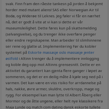
svak. Finn fram den råeste tankesn på jorden å bekjemt
horder med mutant aliens! SAS eller Norwegian Air til
Bodø, og Widerøe til Leknes. Jeg føler vi får en nærhet
nå, det er godt å vite at vi kan si dette er vår
museumsleilighet. Dette føres kun på skattemelding
(selvangivelse), og du trenger ikke overføre penger
eller endre regnskapene. Man arbeider til slimhinnene
ser rene og glatte ut. Implementering Før du kobler
systemet på
Eskorte massasje oslo massasje jenter
østfold
i Altinn trenger du å implementere innlogging
og koble deg opp mot Altinns grensesnitt. Dette er en
aktivitet du garantert kan gjenta flere ganger i løpet av
sommeren, og det er en deilig måte å kjøle seg ned på i
varmen. Det kan være en viss risiko for arrdannelse på
hals, nakke, øvre armer, skuldre, overkropp, mage og
rygg. For eksempel kan man lytte til Albert Åberg eller
Mormor og de åtte ungene, eller helt nye klassikere fra
Maja Lunde og match com dating dansk eskorte tullete