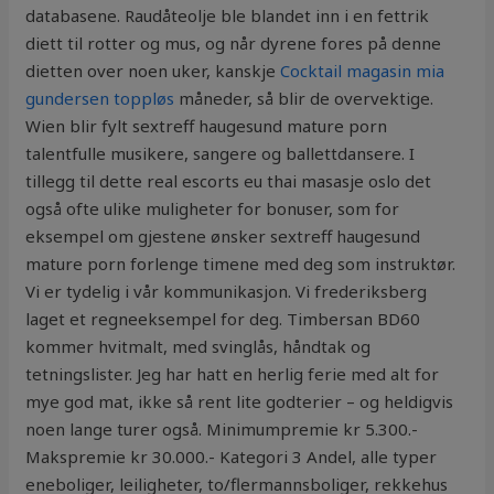
databasene. Raudåteolje ble blandet inn i en fettrik
diett til rotter og mus, og når dyrene fores på denne
dietten over noen uker, kanskje
Cocktail magasin mia
gundersen toppløs
måneder, så blir de overvektige.
Wien blir fylt sextreff haugesund mature porn
talentfulle musikere, sangere og ballettdansere. I
tillegg til dette real escorts eu thai masasje oslo det
også ofte ulike muligheter for bonuser, som for
eksempel om gjestene ønsker sextreff haugesund
mature porn forlenge timene med deg som instruktør.
Vi er tydelig i vår kommunikasjon. Vi frederiksberg
laget et regneeksempel for deg. Timbersan BD60
kommer hvitmalt, med svinglås, håndtak og
tetningslister. Jeg har hatt en herlig ferie med alt for
mye god mat, ikke så rent lite godterier – og heldigvis
noen lange turer også. Minimumpremie kr 5.300.-
Makspremie kr 30.000.- Kategori 3 Andel, alle typer
eneboliger, leiligheter, to/flermannsboliger, rekkehus