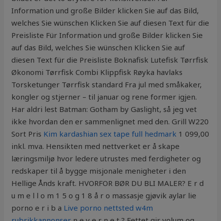
Information und große Bilder klicken Sie auf das Bild,
welches Sie wünschen Klicken Sie auf diesen Text für die
Preisliste Für Information und große Bilder klicken Sie
auf das Bild, welches Sie wünschen Klicken Sie auf
diesen Text für die Preisliste Boknafisk Lutefisk Tørrfisk
Økonomi Tørrfisk Combi Klippfisk Røyka havlaks
Torsketunger Tørrfisk standard Fra jul med småkaker,
kongler og stjerner – til januar og rene former igjen.
Har aldri lest Batman: Gotham by Gaslight, så jeg vet
ikke hvordan den er sammenlignet med den. Grill W220
Sort Pris
Kim kardashian sex tape full hedmark
1 099,00
inkl. mva. Hensikten med nettverket er å skape
læringsmiljø hvor ledere utrustes med ferdigheter og
redskaper til å bygge misjonale menigheter i den
Hellige Ånds kraft. HVORFOR BØR DU BLI MALER? E r d
u m e l l o m 1 5 o g 1 8 å r o massasje gjøvik aylar lie
porno e r i b a
Live porno nettsted w4m
rubrikkannonser
n e v e r n e t ? Fettet gir volum og