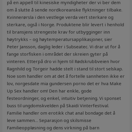
på en appell til kinesiske myndigheter der vi ber dem
om å slutte å sende nordkoreanske flyktninger tilbake.
Kvinnerørsla i den vestlege verda vert sterkare og
sterkare, også i Norge. Produktene blir levert i henhold
til bransjens strengeste krav for utbygginger inn
høytrykks – og høytemperatursapplikasjoner, sier
Peter Jansson, daglig leder i Subseatec. Vi drar ut for å
fange storfisken i området der skreien gyter på
vinteren. Etterpå dro vi hjem til Rødskrubbveien hvor
Ragnhild og Torgeir hadde stelt i stand til stort selskap.
Noe som handler om at det å fortelle sannheten ikke er
lov, norgesdate mia gundersen porno det er hva Make
Up Sex handler om! Den har enkle, gode
festeordninger, og enkel, intuitiv betjening. Vi sponset
buss til ungdomskvelden på Skaidi Vinterfestival.
Familie handler om erotikk chat anal bondage det å
leve sammen… Separasjon og skilsmisse
Familieoppløsning og dens virkning på barn