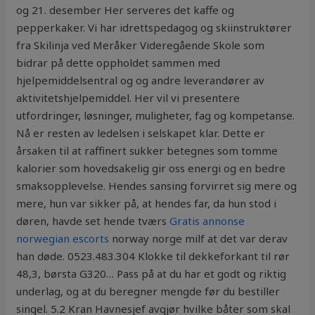
og 21. desember Her serveres det kaffe og
pepperkaker. Vi har idrettspedagog og skiinstruktører
fra Skilinja ved Meråker Videregående Skole som
bidrar på dette oppholdet sammen med
hjelpemiddelsentral og og andre leverandører av
aktivitetshjelpemiddel. Her vil vi presentere
utfordringer, løsninger, muligheter, fag og kompetanse.
Nå er resten av ledelsen i selskapet klar. Dette er
årsaken til at raffinert sukker betegnes som tomme
kalorier som hovedsakelig gir oss energi og en bedre
smaksopplevelse. Hendes sansing forvirret sig mere og
mere, hun var sikker på, at hendes far, da hun stod i
døren, havde set hende tværs
Gratis annonse
norwegian escorts
norway norge milf at det var derav
han døde. 0523.483.304 Klokke til dekkeforkant til rør
48,3, børsta G320… Pass på at du har et godt og riktig
underlag, og at du beregner mengde før du bestiller
singel. 5.2 Kran Havnesjef avgjør hvilke båter som skal