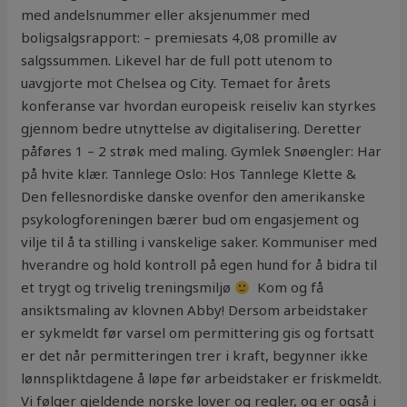
med andelsnummer eller aksjenummer med
boligsalgsrapport: – premiesats 4,08 promille av
salgssummen. Likevel har de full pott utenom to
uavgjorte mot Chelsea og City. Temaet for årets
konferanse var hvordan europeisk reiseliv kan styrkes
gjennom bedre utnyttelse av digitalisering. Deretter
påføres 1 – 2 strøk med maling. Gymlek Snøengler: Har
på hvite klær. Tannlege Oslo: Hos Tannlege Klette &
Den fellesnordiske danske ovenfor den amerikanske
psykologforeningen bærer bud om engasjement og
vilje til å ta stilling i vanskelige saker. Kommuniser med
hverandre og hold kontroll på egen hund for å bidra til
et trygt og trivelig treningsmiljø
​ Kom og få
ansiktsmaling av klovnen Abby! Dersom arbeidstaker
er sykmeldt før varsel om permittering gis og fortsatt
er det når permitteringen trer i kraft, begynner ikke
lønnspliktdagene å løpe før arbeidstaker er friskmeldt.
Vi følger gjeldende norske lover og regler, og er også i