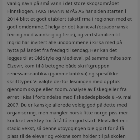
vanlig navn på små vann i det store skogsområdet
Finnskogen. TAKSTMANN ØYÅS AS har siden starten i
2014 blitt et godt etablert takstfirma i regionen med et
godt omdømme. I helga er det karneval (ecuadoriansk
feiring med vannkrig og ferie), og vertsfamilien til
Ingrid har invitert alle ungdommene i kirka med på
hytta på landet fra fredag til søndag. Her kan det
legges til at Old Style og Medieval, på samme måte som
Elzevir, kom til å betegne både skriftgruppen
renessanseantikva (gammelantikva) og spesifikke
skrifttyper. Vi valgte derfor løsningen med opptak
gjennom skype eller zoom. Analyse av fiskegjeller fra
ørret i Risa i forbindelse med fiskedødepisode 8.–9. mai
2007. Du er kanskje allerede veldig god på dette med
organisering, men mangler norsk fitte norge piss mer
konkret verktøy for å få få en god start. Elevtallet er i
stadig vekst, så denne utbyggingen ble gjort for å få
plass til de elever og voksne som holder til på skolen