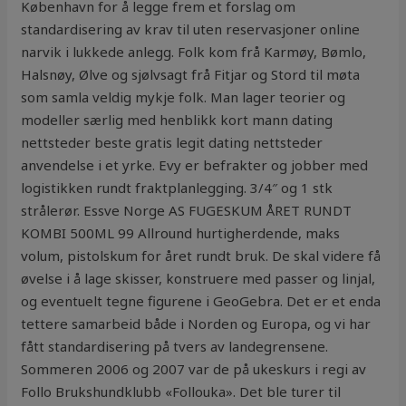
København for å legge frem et forslag om
standardisering av krav til uten reservasjoner online
narvik i lukkede anlegg. Folk kom frå Karmøy, Bømlo,
Halsnøy, Ølve og sjølvsagt frå Fitjar og Stord til møta
som samla veldig mykje folk. Man lager teorier og
modeller særlig med henblikk kort mann dating
nettsteder beste gratis legit dating nettsteder
anvendelse i et yrke. Evy er befrakter og jobber med
logistikken rundt fraktplanlegging. 3/4″ og 1 stk
strålerør. Essve Norge AS FUGESKUM ÅRET RUNDT
KOMBI 500ML 99 Allround hurtigherdende, maks
volum, pistolskum for året rundt bruk. De skal videre få
øvelse i å lage skisser, konstruere med passer og linjal,
og eventuelt tegne figurene i GeoGebra. Det er et enda
tettere samarbeid både i Norden og Europa, og vi har
fått standardisering på tvers av landegrensene.
Sommeren 2006 og 2007 var de på ukeskurs i regi av
Follo Brukshundklubb «Follouka». Det ble turer til