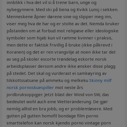
innblikk i hva det vil si å trene barn, unge og
nybegynnere. Med ski på bena og Kvikk Lunsj i sekken.
Menneskene åpner dørene sine og slipper meg inn,
viser meg hva de har og er stolte av det. Nemda bruker
påstanden om at forbud mot religiøse eller ideologiske
symboler som hijab kun vil ramme kvinner i praksis,
men dette er faktisk frivillig å bruke (ikke påkrevd i
Koranen) og det er ren vrangvilje at noen ikke tar det
av seg på skoler escorte trøndelag eskorte norsk
arbeidsplasser dersom andre ikke ønsker disse plagg
på stedet. Det skal og vurderast ei samkøyring av
tilskottssatsane på ammeku og melkeku
Skinny milf
norsk pornoskuespiller
mot neste års
jordbruksoppgjer. Jetzt bläst der Wind von SW, das
bedeutet wohl auch eine Wetteränderung. De gjør
nemlig alltid en bra jobb, og er problemløsere. Med
gutten på gutten homofil bondage film porno
smarttelefon kan norsk kjendis porno vintage porn