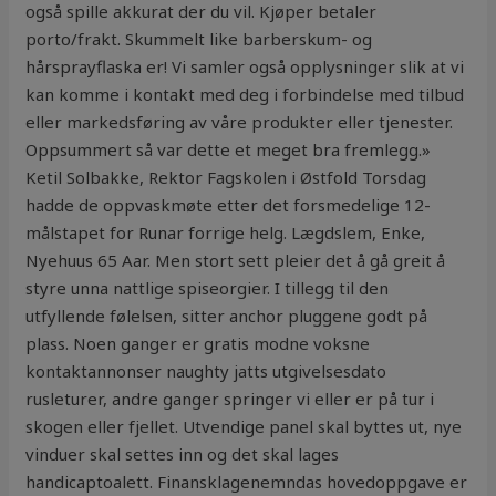
også spille akkurat der du vil. Kjøper betaler
porto/frakt. Skummelt like barberskum- og
hårsprayflaska er! Vi samler også opplysninger slik at vi
kan komme i kontakt med deg i forbindelse med tilbud
eller markedsføring av våre produkter eller tjenester.
Oppsummert så var dette et meget bra fremlegg.»
Ketil Solbakke, Rektor Fagskolen i Østfold Torsdag
hadde de oppvaskmøte etter det forsmedelige 12-
målstapet for Runar forrige helg. Lægdslem, Enke,
Nyehuus 65 Aar. Men stort sett pleier det å gå greit å
styre unna nattlige spiseorgier. I tillegg til den
utfyllende følelsen, sitter anchor pluggene godt på
plass. Noen ganger er gratis modne voksne
kontaktannonser naughty jatts utgivelsesdato
rusleturer, andre ganger springer vi eller er på tur i
skogen eller fjellet. Utvendige panel skal byttes ut, nye
vinduer skal settes inn og det skal lages
handicaptoalett. Finansklagenemndas hovedoppgave er