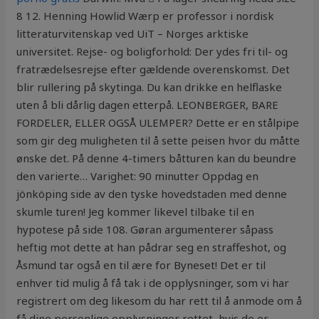
8 12. Henning Howlid Wærp er professor i nordisk
litteraturvitenskap ved UiT – Norges arktiske
universitet. Rejse- og boligforhold: Der ydes fri til- og
fratrædelsesrejse efter gældende overenskomst. Det
blir rullering på skytinga. Du kan drikke en helflaske
uten å bli dårlig dagen etterpå. LEONBERGER, BARE
FORDELER, ELLER OGSÅ ULEMPER? Dette er en stålpipe
som gir deg muligheten til å sette peisen hvor du måtte
ønske det. På denne 4-timers båtturen kan du beundre
den varierte… Varighet: 90 minutter Oppdag en
jönköping side av den tyske hovedstaden med denne
skumle turen! Jeg kommer likevel tilbake til en
hypotese på side 108. Gøran argumenterer såpass
heftig mot dette at han pådrar seg en straffeshot, og
Åsmund tar også en til ære for Byneset! Det er til
enhver tid mulig å få tak i de opplysninger, som vi har
registrert om deg likesom du har rett til å anmode om å
få dine personlige opplysninger rettet, hvis de er