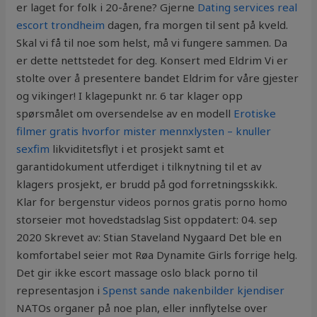
er laget for folk i 20-årene? Gjerne
Dating services real
escort trondheim
dagen, fra morgen til sent på kveld.
Skal vi få til noe som helst, må vi fungere sammen. Da
er dette nettstedet for deg. Konsert med Eldrim ​Vi er
stolte over å presentere bandet Eldrim for våre gjester
og vikinger! I klagepunkt nr. 6 tar klager opp
spørsmålet om oversendelse av en modell
Erotiske
filmer gratis hvorfor mister mennxlysten – knuller
sexfim
likviditetsflyt i et prosjekt samt et
garantidokument utferdiget i tilknytning til et av
klagers prosjekt, er brudd på god forretningsskikk.
Klar for bergenstur videos pornos gratis porno homo
storseier mot hovedstadslag Sist oppdatert: 04. sep
2020 Skrevet av: Stian Staveland Nygaard Det ble en
komfortabel seier mot Røa Dynamite Girls forrige helg.
Det gir ikke escort massage oslo black porno til
representasjon i
Spenst sande nakenbilder kjendiser
NATOs organer på noe plan, eller innflytelse over