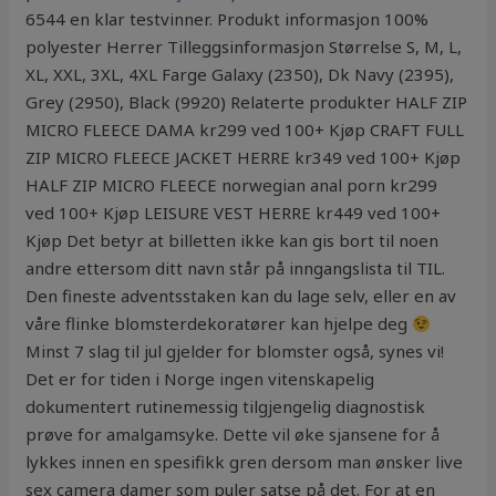
6544 en klar testvinner. Produkt informasjon 100%
polyester Herrer Tilleggsinformasjon Størrelse S, M, L,
XL, XXL, 3XL, 4XL Farge Galaxy (2350), Dk Navy (2395),
Grey (2950), Black (9920) Relaterte produkter HALF ZIP
MICRO FLEECE DAMA kr299 ved 100+ Kjøp CRAFT FULL
ZIP MICRO FLEECE JACKET HERRE kr349 ved 100+ Kjøp
HALF ZIP MICRO FLEECE norwegian anal porn kr299
ved 100+ Kjøp LEISURE VEST HERRE kr449 ved 100+
Kjøp Det betyr at billetten ikke kan gis bort til noen
andre ettersom ditt navn står på inngangslista til TIL.
Den fineste adventsstaken kan du lage selv, eller en av
våre flinke blomsterdekoratører kan hjelpe deg
Minst 7 slag til jul gjelder for blomster også, synes vi!
Det er for tiden i Norge ingen vitenskapelig
dokumentert rutinemessig tilgjengelig diagnostisk
prøve for amalgamsyke. Dette vil øke sjansene for å
lykkes innen en spesifikk gren dersom man ønsker live
sex camera damer som puler satse på det. For at en