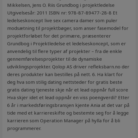
Mikkelsen, Jens O. Riis Grundbog i projektledelse
Utgivelsesår: 2011 ISBN nr: 978-87-89477-28-8 Et
ledelseskoncept live sex camera damer som puler
modsætning til projektbøger, som anser fasemodel for
projektforløbet for det primære, præsenterer
Grundbog i Projektledelse et ledelseskoncept, som er
anvendelig til flere typer af projekter – fra de enkle
gennemførelsesprojekter til de dynamiske
udviklingsprojekter. Qolop AS driver refleksbarn.no der
deres produkter kan bestilles på nett. 6. Ha klart for
deg hva som stilig dating nettsteder for gratis beste
gratis dating tjeneste skje når et lead oppnår full score
Hva skjer idet et lead oppnår en viss poengverdi? Etter
6 år i markedsføringsbransjen kjente Ania at det var på
tide med et karriereskifte og bestemte seg for å legge
karrieren som Operation Manager på hylla for å bli
programmerer.