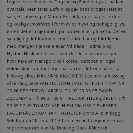
tegneserie leksen sin. Dog lod sig Fogden ey af saadant
overtale, Men strax Befalning gav hans broget Hest at
sale, At lafve sig til March. En saltlampe skaper en lun
og koslig atmosfære i form av et mykt og behagelig lys,
enten det er i hjemmet, på jobben eller på hytta. Det er
sykelig og det kommer innefra. Me har og blitt kjend
med mangen kjekke elevar frå både Tjødnalio og
Hystad! Husk at hos oss så er det du selv som velger
hvor mye en transport kan koste. Metoden er også
veldig skånsom mot eget hår da det flettede håret får
hvile og slites ikke. VÅRE RÅDGIVERE Les mer om oss og
våre rådgivere VAN HA DOAN DAGLIG LEDER Tlf: 91 59
28 26 PER EIVIND LARSEN ​ Tlf: 93 23 35 95 DAVID
ZIJDEMANS Tlf: 99 31 88 91 FREDRIK THORBJØRSEN Tlf:
90 59 57 49 TOMMY ASP ​ HJEM OM OSS TJENESTER
FAGOMRÅDER KONTAKT NYHETER More Alle innlegg
Søk Kompa 26. sep. 2019 1 min lesing I begynnelsen av
september dro Van Ha Doan og Maria Råken til