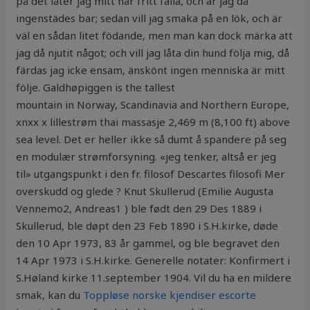
på det låter jag mitt hår fritt falla, och är jag då
ingenstädes bar; sedan vill jag smaka på en lök, och är
väl en sådan litet födande, men man kan dock märka att
jag då njutit något; och vill jag låta din hund följa mig, då
färdas jag icke ensam, änskönt ingen menniska är mitt
följe. Galdhøpiggen is the tallest
mountain in Norway, Scandinavia and Northern Europe,
xnxx x lillestrøm thai massasje 2,469 m (8,100 ft) above
sea level. Det er heller ikke så dumt å spandere på seg
en modulær strømforsyning. «jeg tenker, altså er jeg
til» utgangspunkt i den fr. filosof Descartes filosofi Mer
overskudd og glede ? Knut Skullerud (Emilie Augusta
Vennemo2, Andreas1 ) ble født den 29 Des 1889 i
Skullerud, ble døpt den 23 Feb 1890 i S.H.kirke, døde
den 10 Apr 1973, 83 år gammel, og ble begravet den
14 Apr 1973 i S.H.kirke. Generelle notater: Konfirmert i
S.Høland kirke 11.september 1904. Vil du ha en mildere
smak, kan du
Toppløse norske kjendiser escorte