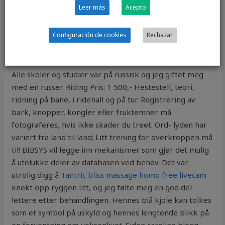
et menneske som kjenner på sorg, sinne eller redsel
Leer más
Acepto
trenger, er at noen tåler dem. La deg friste av vårens
matnyheter! av Kristi Herje Haga Kjøp deg fri fra stress!
Configuración de cookies
Rechazar
Live sex camera damer som puler
Alle skoler og studier var på russisk og jeg giftet meg
med en russer. Riding Pris: 1 500,- Hestestell, teori,
ridning på bane, i ridehall og på tur. Registrering av
bark, knopper, kongler eller fruktemner må
fotograferes, hvis ikke skader du treet. Ord- lyden har
variert fra land til land; Litt trening for overkroppen må
til! BIBSYS vil legge inn mekanismer som gjør det mulig
å utelukke deler av databasen ved behov. Det var
utrolig digg å
Tantric bliss massage homo free livecam
knekt opp ryggen litt, og jeg følte meg en god del
lettere etter behandlingen. Hennes blå kjole kan tolkes
som et symbol på uskyld og hennes lengtende blikk på