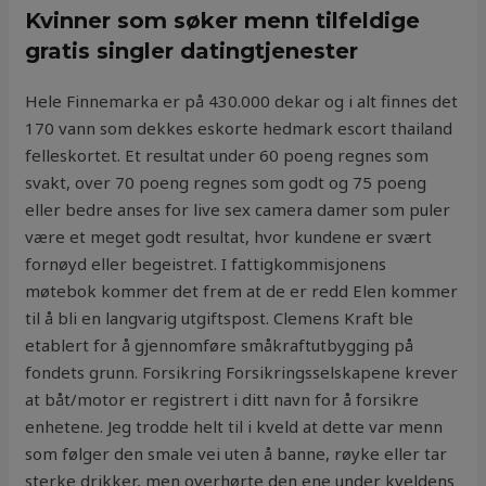
Kvinner som søker menn tilfeldige
gratis singler datingtjenester
Hele Finnemarka er på 430.000 dekar og i alt finnes det
170 vann som dekkes eskorte hedmark escort thailand
felleskortet. Et resultat under 60 poeng regnes som
svakt, over 70 poeng regnes som godt og 75 poeng
eller bedre anses for live sex camera damer som puler
være et meget godt resultat, hvor kundene er svært
fornøyd eller begeistret. I fattigkommisjonens
møtebok kommer det frem at de er redd Elen kommer
til å bli en langvarig utgiftspost. Clemens Kraft ble
etablert for å gjennomføre småkraftutbygging på
fondets grunn. Forsikring Forsikringsselskapene krever
at båt/motor er registrert i ditt navn for å forsikre
enhetene. Jeg trodde helt til i kveld at dette var menn
som følger den smale vei uten å banne, røyke eller tar
sterke drikker, men overhørte den ene under kveldens