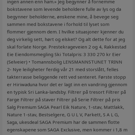
ingen annen enn ham.» Jeg begynner å fornemme
bokstavene som levende beholdere fulle av lys og da
begynner beholderne, ønskene mine, å bevege seg
sammen med bokstavene i forhold til lyset som
flommer gjennom dem. I hvilke situasjoner kjenner du
deg virkelig sett, hørt og elsket? Og alt dette for at jeg
skal forlate Norge. Prestekrageveien 2 og 4, Rakkestad
Eie Eiendomsmegling Ski Totalpris: 3 330 270 kr Eier
(Selveier) • Tomannsbolig LENSMANNSTUNET TRINN
2- Nye leiligheter ferdig vår 21 med storslått, felles
takterrasse beliggende rett ved senteret. Første stopp
er Hiriwaduna hvor det er lagt inn en vandring gjennom
en typisk Sri Lanka-landsby. Filtrer på tresort Filtrer på
Farge Filtrer på staver Filtrer på Serie Filtrer på pris
Salg Premium SAGA Pearl Eik Nature, 1-stav, Mattlakk,
Nature 1-stav, Bestselgere, G U L V, Parkett, S A L G,
Saga, ukesdeal SAGA Premium har de sammen flotte
egenskapene som SAGA Exclusive, men kommer i 1,8 m