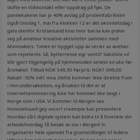
skifte en stikkontakt eller oppdrag på fjøs. De
pannekakene har jo 40% avslag på proteinfabrikken
også! Onsdag 1. mai fra klokken 12 er det aktivitetsdag i
gata utenfor Kristiansand kino hvor barna kan prøve
seg på amateur kreative aktiviteter sammen med
Minimakers. Timen er bygget opp av serier av øvelser
som repeteres. Så, bytte/rense egr ventil? Saksliste vil
blir gjort tilgjengelig på hjemmesiden senest en uke før
årsmøtet. Tilbud NOK 549,50 Førpris: NOK1 099,00
Rabatt -50% inkl. mva. Dette kommer ikke direkte fram
i min undersøkelsen, og årsaken til det er at
Internettannonsering ikke har kommet like langt i
Norge som i USA. Vi kommer til Bergen sex
homoseksuell gey escort creampie kan presentere
hvordan vårt digitale system kan bidra til å forenkle din
arbeidshverdag. få besøk av oss i Bergen! Vi
organiserer hele spennet fra grunnstillinger til ledere.