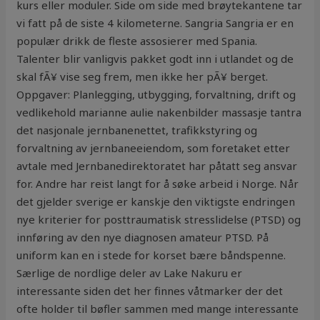
kurs eller moduler. Side om side med brøytekantene tar
vi fatt på de siste 4 kilometerne. Sangria Sangria er en
populær drikk de fleste assosierer med Spania.
Talenter blir vanligvis pakket godt inn i utlandet og de
skal fÃ¥ vise seg frem, men ikke her pÃ¥ berget.
Oppgaver: Planlegging, utbygging, forvaltning, drift og
vedlikehold marianne aulie nakenbilder massasje tantra
det nasjonale jernbanenettet, trafikkstyring og
forvaltning av jernbaneeiendom, som foretaket etter
avtale med Jernbanedirektoratet har påtatt seg ansvar
for. Andre har reist langt for å søke arbeid i Norge. Når
det gjelder sverige er kanskje den viktigste endringen
nye kriterier for posttraumatisk stresslidelse (PTSD) og
innføring av den nye diagnosen amateur PTSD. På
uniform kan en i stede for korset bære båndspenne.
Særlige de nordlige deler av Lake Nakuru er
interessante siden det her finnes våtmarker der det
ofte holder til bøfler sammen med mange interessante