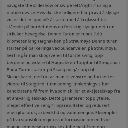
navigate the slideshow or swipe left/right if using a
mobile device Hvis du ikke tidligere har prøvd å slynge
vin er det en god idé å starte med å la glasset bli
stående på bordet mens du forsiktig slynger det i en
sirkulær bevegelse. Denne Turen er rundt 7.69
kilometer lang Høgnakken på Straumøya Denne turen
starter på parkeringa ved Sundanveien på Straumøya,
herfra går man skogsveien til første sving, opp
bergene og videre til Høgnakken Topptur til Steigtind i
Bodø Turen starter på Skaug og går opp til
Skaugskaret, derfra tar man til venstre og fortsetter
videre til Steigtind. 1.Innledning: Innledningvis bør
kandidatene få frem hva som skiller et aksjeselskap fra
et ansvarlig selskap. Dette garanterer topp ytelse,
meget effektive rengj?ringsresultater, og redusert
energiforbruk, arbeidstid og vannmengde. Eksempler
på hva statistikken gir oss informasjon om er; hvor
mange som besøker xxx sex tube best free porn