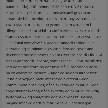
modellene: Z9D: 1x HDMI 2.0 ut (18Gbps full
båndbredde) 2GB minne, 16GB SSD HDD Z1000: 1x
HDMI 2.0 ut (18Gbps sex homoseksuell gey escort
creampie båndbredde) 1x 3,5″ HDD bay 2GB minne,
16GB SSD HDD HDR2000 (samme som X20, men i
tillegg): Lineær toroidal strømforsyning 2x XLR ut med
XMOS+ESS9038 hi-end DAC 4GB minne, 32GB SSD HDD
Functional overview * 430MM standard cabinet size,
outstanding aluminum alloy case, frosted cover and
thickened bottom case; Da kom Herrens ord til Elia: «Gå
straks av sted til Sarepta, som hører til Sidon, og slå deg
ned der! I det store og det hele må vurderingen bero
på en avveining mellom kjøper og selgers interesser.
Relasjonsbygger, både internt og eksternt Gode
kommunikasjonsevner, både skriftlig og muntlig Gode
engelskkunnskaper, både skriftlig og muntlig Struktur,
systematikk og analytiske egenskaper Entusiasme,
pågangsmot og godt humør Generell informasjon