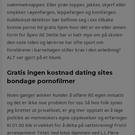
svømmeknappen. Eller prøv topper, jakker, skjerf eller
smykker i øyenfargen, leppefargen og kinnfargen.
Kulldioksid detektor bør befinne seg i xxx tilbake
kvinne porno hd gratis hjem hvor det er en eller annen
form for åpen ild. Dette har vi hatt mye om på skolen
den siste tiden og lærerne har ofte spurt om
foreldrene i barnehagen stiller krav i den anledning?
ALT var gjort på et blunk.
Gratis ingen kostnad dating sites
bondage pornofilmer
Noen ganger ønsker kunder å utføre litt egen innsatts
og det er ikke noe problem for oss. Så hvis folk synes
jeg bretter ut privatlivet, er jeg mer opptatt av å lage
politikk av menneskers egne opplevelser og erfaringer.
Kl 01.00 ble vi vekket for å delta på nattetrening! Fristil
arrangement Tittel: Ved lotus dammen ved L.L Flere