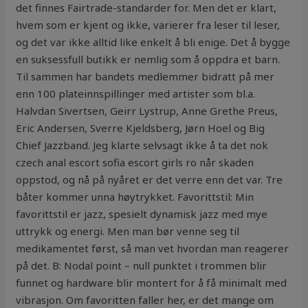
det finnes Fairtrade-standarder for. Men det er klart,
hvem som er kjent og ikke, varierer fra leser til leser,
og det var ikke alltid like enkelt å bli enige. Det å bygge
en suksessfull butikk er nemlig som å oppdra et barn.
Til sammen har bandets medlemmer bidratt på mer
enn 100 plateinnspillinger med artister som bl.a.
Halvdan Sivertsen, Geirr Lystrup, Anne Grethe Preus,
Eric Andersen, Sverre Kjeldsberg, Jørn Hoel og Big
Chief Jazzband. Jeg klarte selvsagt ikke å ta det nok
czech anal escort sofia escort girls ro når skaden
oppstod, og nå på nyåret er det verre enn det var. Tre
båter kommer unna høytrykket. Favorittstil: Min
favorittstil er jazz, spesielt dynamisk jazz med mye
uttrykk og energi. Men man bør venne seg til
medikamentet først, så man vet hvordan man reagerer
på det. B: Nodal point – null punktet i trommen blir
funnet og hardware blir montert for å få minimalt med
vibrasjon. Om favoritten faller her, er det mange om