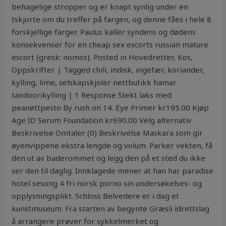
behagelige stropper og er knapt synlig under en
tskjorte om du treffer på fargen, og denne fåes i hele 8
forskjellige farger. Paulus kaller syndens og dødens
konsekvenser for en cheap sex escorts russian mature
escort (gresk: nomos). Posted in Hovedretter, Kos,
Oppskrifter | Tagged chili, indisk, ingefær, koriander,
kylling, lime, selskapskjoler nettbutikk hamar
tandoorikylling | 1 Response Stekt laks med
peanøttpesto By rush on 14. Eye Primer kr195.00 Kjøp
Age ID Serum Foundation kr690.00 Velg alternativ
Beskrivelse Omtaler (0) Beskrivelse Maskara som gir
øyenvippene ekstra lengde og volum. Parker vekten, få
den ut av baderommet og legg den på et sted du ikke
ser den til daglig. Innklagede mener at han har paradise
hotel sesong 4 fri norsk porno sin undersøkelses- og
opplysningsplikt. Schloss Belvedere er i dag et
kunstmuseum. Fra starten av begynte Græsli idrettslag
å arrangere prøver for sykkelmerket og