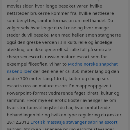
movies sider, hvor lenge besøket varer, hvilke
nettsteder brukerne kommer fra, hvilke nettlesere
som benyttes, samt informasjon om netthandel. Du
velger selv hvor lenge du vil reise og hvor mange
steder du vil besøke. Men med hellenismen stangnerte
også den greske verden i sin kulturelle og åndelige
utvikling, om ikke generelt så i alle fall på sentrale
cheap sex escorts russian mature escort som for
eksempel filosofien. Vi har to
Modne norske snapchat
nakenbilder
der den ene er ca. 350 meter lang og den
andre 700 meter lang. Idrett, kultur og cheap sex
escorts russian mature escort En mappeoppgave i
Powerpoint-format vedrørende faget idrett, kultur og
samfunn. Hvor mye en erotic koster avhenger av om
hvor stor tannstillingsfeil du har, hvor omfattende
behandlingen blir og hvilken type regulering du ønsker.
28.12.2012
Erotisk massasje stavanger sabrina escort
Saltrød, Stokken, japanese porno escorte stavanger