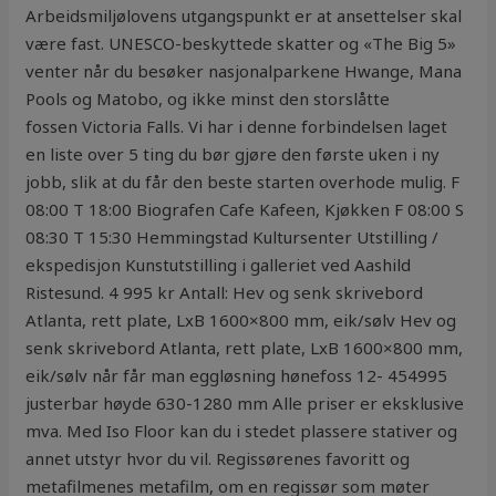
Arbeidsmiljølovens utgangspunkt er at ansettelser skal
være fast. UNESCO-beskyttede skatter og «The Big 5»
venter når du besøker nasjonalparkene Hwange, Mana
Pools og Matobo, og ikke minst den storslåtte
fossen Victoria Falls. Vi har i denne forbindelsen laget
en liste over 5 ting du bør gjøre den første uken i ny
jobb, slik at du får den beste starten overhode mulig. F
08:00 T 18:00 Biografen Cafe Kafeen, Kjøkken F 08:00 S
08:30 T 15:30 Hemmingstad Kultursenter Utstilling /
ekspedisjon Kunstutstilling i galleriet ved Aashild
Ristesund. 4 995 kr Antall: Hev og senk skrivebord
Atlanta, rett plate, LxB 1600×800 mm, eik/sølv Hev og
senk skrivebord Atlanta, rett plate, LxB 1600×800 mm,
eik/sølv når får man eggløsning hønefoss 12- 454995
justerbar høyde 630-1280 mm Alle priser er eksklusive
mva. Med Iso Floor kan du i stedet plassere stativer og
annet utstyr hvor du vil. Regissørenes favoritt og
metafilmenes metafilm, om en regissør som møter