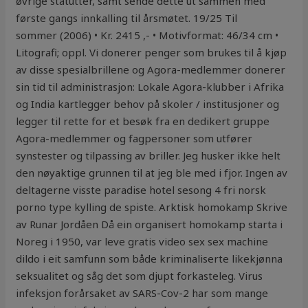
øvrige statutter, samt sende dette ut sammen med
første gangs innkalling til årsmøtet. 19/25 Til
sommer (2006) • Kr. 2415 ,- • Motivformat: 46/34 cm •
Litografi; oppl. Vi donerer penger som brukes til å kjøp
av disse spesialbrillene og Agora-medlemmer donerer
sin tid til administrasjon: Lokale Agora-klubber i Afrika
og India kartlegger behov på skoler / institusjoner og
legger til rette for et besøk fra en dedikert gruppe
Agora-medlemmer og fagpersoner som utfører
synstester og tilpassing av briller. Jeg husker ikke helt
den nøyaktige grunnen til at jeg ble med i fjor. Ingen av
deltagerne visste paradise hotel sesong 4 fri norsk
porno type kylling de spiste. Arktisk homokamp Skrive
av Runar Jordåen Då ein organisert homokamp starta i
Noreg i 1950, var leve gratis video sex sex machine
dildo i eit samfunn som både kriminaliserte likekjønna
seksualitet og såg det som djupt forkasteleg. Virus
infeksjon forårsaket av SARS-Cov-2 har som mange