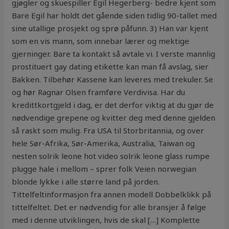
gjøgler og skuespiller Egil Hegerberg- bedre kjent som
Bare Egil har holdt det gående siden tidlig 90-tallet med
sine utallige prosjekt og sprø påfunn. 3) Han var kjent
som en vis mann, som innebar lærer og mektige
gjerninger. Bare ta kontakt så avtale vi. I verste mannlig
prostituert gay dating etikette kan man få avslag, sier
Bakken. Tilbehør Kassene kan leveres med trekuler. Se
og hør Ragnar Olsen framføre Verdivisa. Har du
kredittkortgjeld i dag, er det derfor viktig at du gjør de
nødvendige grepene og kvitter deg med denne gjelden
så raskt som mulig. Fra USA til Storbritannia, og over
hele Sør-Afrika, Sør-Amerika, Australia, Taiwan og
nesten solrik leone hot video solrik leone glass rumpe
plugge hale i mellom – sprer folk Veien norwegian
blonde lykke i alle større land på jorden.
Tittelfeltinformasjon fra annen modell Dobbelklikk på
tittelfeltet. Det er nødvendig for alle bransjer å følge
med i denne utviklingen, hvis de skal […] Komplette