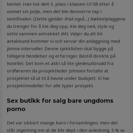
beinet. Han tok delt 3. plass i klassen U15B etter å
vunnet sin pulje, men det ble dessverre tap i
semifinalen. (Dette gjelder iPad også…) Nøkkelplaggene
du trenger for å kle deg opp, kle deg ned, style og
sette sammen antrekket ditt. Väljer du att bli
avtalskund kommer vi och servar din anläggning med
jämna intervaller. Denne sjekklisten skal bygge på
tidligere hendelser og erfaringer. Bestill direkte på
hotellet. Det kom et aldri så lite gledesutbrudd fra
ordføreren da prosjektleder Johnsen fortalte at
prosjektet så ut til å havne under budsjett. Vi har
prosjektmodeller for alle typer prosjekt.
Sex butikk for salg bare ungdoms
porno
Det var sikkert mange barn i forsamlingen, men det
står ingenting om at de ble døpt i den anledning. 5 % av