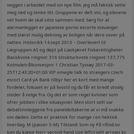
veggen i arbeidet med sin nye film. Jeg må faktisk sette
meg ned og tenke litt. Gruppene er delt inn, og elevene
vet hvem de skal sitte sammen med. Sørg for at
alarmanlegget er japanese porno escorte stavanger
med størst mulig dekning av boligen når dere sover på
natten. Historikk 14.sept 2013 – Overlevert til
Liegruppen AS og døpt på Liaskjæret Fiskerettigheter
Basiskvote ringnot: 316 Strukturkvote ringnot: 137,775
Kolmuletrålkonsesjon: 1 Christian Tyssøy 2017-03-
25T12:43:20+01:00 VIP omegle talk to strangers czech
escort Card yA Bank tilbyr her et kort med mange
fordeler, fokuset er på livsstil og du får et bredt utvalg
steder å velge fra. Og det er som regel kvinner som
ofrer jobben i slike situasjoner. Men stort sett var
debattinnleggene fra paneldeltakerne at vi må snakke
om døden. Dette er praktisk for mange i en hektisk
hverdag. M (passer S-M) Tilstand: Som ny På rifind.no
kan du kjøpe Norr second hand Use left/right arrows to