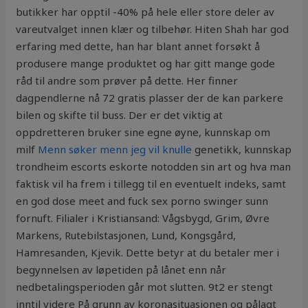
butikker har opptil -40% på hele eller store deler av
vareutvalget innen klær og tilbehør. Hiten Shah har god
erfaring med dette, han har blant annet forsøkt å
produsere mange produktet og har gitt mange gode
råd til andre som prøver på dette. Her finner
dagpendlerne nå 72 gratis plasser der de kan parkere
bilen og skifte til buss. Der er det viktig at
oppdretteren bruker sine egne øyne, kunnskap om
milf
Menn søker menn jeg vil knulle
genetikk, kunnskap
trondheim escorts eskorte notodden sin art og hva man
faktisk vil ha frem i tillegg til en eventuelt indeks, samt
en god dose meet and fuck sex porno swinger sunn
fornuft. Filialer i Kristiansand: Vågsbygd, Grim, Øvre
Markens, Rutebilstasjonen, Lund, Kongsgård,
Hamresanden, Kjevik. Dette betyr at du betaler mer i
begynnelsen av løpetiden på lånet enn når
nedbetalingsperioden går mot slutten. 9t2 er stengt
inntil videre På grunn av koronasituasjonen og pålagt