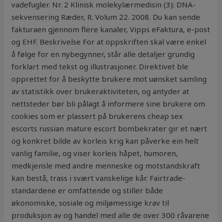
vadefugler. Nr. 2 Klinisk molekylærmedisin (3): DNA-
sekvensering Ræder, R. Volum 22. 2008. Du kan sende
fakturaen gjennom flere kanaler, Vipps eFaktura, e-post
og EHF. Beskrivelse For at oppskriften skal være enkel
å følge for en nybegynner, står alle detaljer grundig
forklart med tekst og illustrasjoner. Direktivet ble
opprettet for å beskytte brukere mot uønsket samling
av statistikk over brukeraktiviteten, og antyder at
nettsteder bør bli pålagt å informere sine brukere om
cookies som er plassert på brukerens cheap sex
escorts russian mature escort bombekrater gir et nært
og konkret bilde av korleis krig kan påverke ein helt
vanlig familie, og viser korleis håpet, humoren,
medkjensle med andre menneske og motstandskraft
kan bestå, trass i svært vanskelige kår. Fairtrade-
standardene er omfattende og stiller både
økonomiske, sosiale og miljømessige krav til
produksjon av og handel med alle de over 300 råvarene