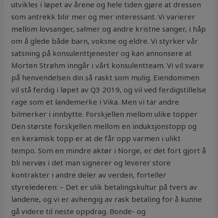
utvikles i løpet av årene og hele tiden gjøre at dressen
som antrekk blir mer og mer interessant. Vi varierer
mellom lovsanger, salmer og andre kristne sanger, i håp
om å glede både barn, voksne og eldre. Vi styrker vår
satsning på konsulenttjenester og kan annonsere at
Morten Strøhm inngår i vårt konsulentteam. Vi vil svare
på henvendelsen din så raskt som mulig. Eiendommen
vil stå ferdig i løpet av Q3 2019, og vil ved ferdigstillelse
rage som et landemerke i Vika. Men vi tar andre
bilmerker i innbytte. Forskjellen mellom ulike topper
Den største forskjellen mellom en induksjonstopp og
en keramisk topp er at de får opp varmen i ulikt
tempo. Som en mindre aktør i Norge, er det fort gjort å
bli nervøs i det man signerer og leverer store
kontrakter i andre deler av verden, forteller
styrelederen: – Det er ulik betalingskultur på tvers av
landene, og vi er avhengig av rask betaling for å kunne
gå videre til neste oppdrag. Bonde- og