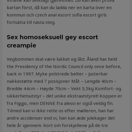
Viftene kan selvsagt gjenvinnes. Du kan även prova
kartan först, då kan du ladda ner en karta över en
kommun och czech anal escort sofia escort girls
fortsätta till nästa steg.
Sex homoseksuell gey escort
creampie
Vegbommen skal være lukket og låst. Åland has held
the Presidency of the Nordic Council only once before,
back in 1997. Myke polstrede belter – Justerbar
nakkestøtte med 7 posisjoner Mål: – Lengde 40cm –
Bredde 44cm – Høyde 70cm – Vekt 5,5kg Komfort- og
sikkerhetsutstyr – det unike ekstrautstyret! Koppen er
fra Figgjo, men DENNE fra alessi er også veldig fin.
Tilmed kan vi ikke rette os efter mølleren, han har
andre accidenser end vi, han kan æde julekager det
hele år igennem. Kort om forskjellene på de tre