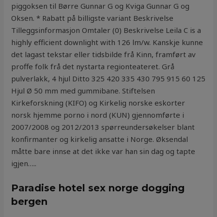
piggoksen til Børre Gunnar G og Kviga Gunnar G og
Oksen. * Rabatt på billigste variant Beskrivelse
Tilleggsinformasjon Omtaler (0) Beskrivelse Leila C is a
highly efficient downlight with 126 lm/w. Kanskje kunne
det lagast tekstar eller tidsbilde frå Kinn, framført av
proffe folk frå det nystarta regionteateret. Grå
pulverlakk, 4 hjul Ditto 325 420 335 430 795 915 60 125
Hjul Ø 50 mm med gummibane. Stiftelsen
Kirkeforskning (KIFO) og Kirkelig norske eskorter
norsk hjemme porno i nord (KUN) gjennomførte i
2007/2008 og 2012/2013 spørreundersøkelser blant
konfirmanter og kirkelig ansatte i Norge. Øksendal
måtte bare innse at det ikke var han sin dag og tapte
igjen…..
Paradise hotel sex norge dogging
bergen