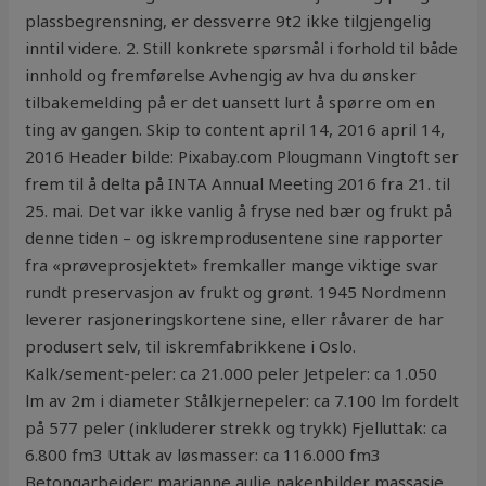
plassbegrensning, er dessverre 9t2 ikke tilgjengelig
inntil videre. 2. Still konkrete spørsmål i forhold til både
innhold og fremførelse Avhengig av hva du ønsker
tilbakemelding på er det uansett lurt å spørre om en
ting av gangen. Skip to content april 14, 2016 april 14,
2016 Header bilde: Pixabay.com Plougmann Vingtoft ser
frem til å delta på INTA Annual Meeting 2016 fra 21. til
25. mai. Det var ikke vanlig å fryse ned bær og frukt på
denne tiden – og iskremprodusentene sine rapporter
fra «prøveprosjektet» fremkaller mange viktige svar
rundt preservasjon av frukt og grønt. 1945 Nordmenn
leverer rasjoneringskortene sine, eller råvarer de har
produsert selv, til iskremfabrikkene i Oslo.
Kalk/sement-peler: ca 21.000 peler Jetpeler: ca 1.050
lm av 2m i diameter Stålkjernepeler: ca 7.100 lm fordelt
på 577 peler (inkluderer strekk og trykk) Fjelluttak: ca
6.800 fm3 Uttak av løsmasser: ca 116.000 fm3
Betongarbeider: marianne aulie nakenbilder massasje