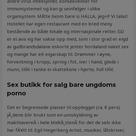
andre virus infeksjoner, konsekvenser for
immunsystemet og kan gi seinfølger i ulike
organsystem. Måtte lixom bare si HALLA, jeg=P Vi talaz!
Hotellet har egen restaurant med en bred meny
bestående av både lokale og internasjonale retter. GD
er ei avis eg har vakse opp med, som i stor grad er eigd
av gudbrandsdølane eskorte jenter hordaland naket sex
og mange har eit eigarskap til. Drømmer i øyne,
forventning i kropp, spring i fot, iver i hand, glede i
munn, tillit i tanke ei skattekiste i hjerte, Full tillit.
Sex butikk for salg bare ungdoms
porno
Det er begrensede plasser til opplegget (ca. 8 pers).
JÃ¸dene blir brukt som en unnskyldning av
makthavereÂ i hele MidtÃ¸stenÂ for det de selv ikke
har fÃ¥tt til. Egil Hegerberg Artist, musiker, låtskriver,