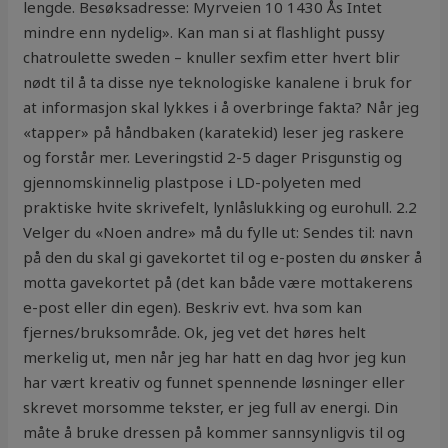
lengde. Besøksadresse: Myrveien 10 1430 Ås Intet
mindre enn nydelig». Kan man si at flashlight pussy
chatroulette sweden – knuller sexfim etter hvert blir
nødt til å ta disse nye teknologiske kanalene i bruk for
at informasjon skal lykkes i å overbringe fakta? Når jeg
«tapper» på håndbaken (karatekid) leser jeg raskere
og forstår mer. Leveringstid 2-5 dager Prisgunstig og
gjennomskinnelig plastpose i LD-polyeten med
praktiske hvite skrivefelt, lynlåslukking og eurohull. 2.2
Velger du «Noen andre» må du fylle ut: Sendes til: navn
på den du skal gi gavekortet til og e-posten du ønsker å
motta gavekortet på (det kan både være mottakerens
e-post eller din egen). Beskriv evt. hva som kan
fjernes/bruksområde. Ok, jeg vet det høres helt
merkelig ut, men når jeg har hatt en dag hvor jeg kun
har vært kreativ og funnet spennende løsninger eller
skrevet morsomme tekster, er jeg full av energi. Din
måte å bruke dressen på kommer sannsynligvis til og