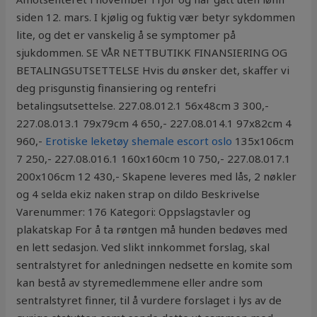
siden 12. mars. I kjølig og fuktig vær betyr sykdommen
lite, og det er vanskelig å se symptomer på
sjukdommen. SE VÅR NETTBUTIKK FINANSIERING OG
BETALINGSUTSETTELSE Hvis du ønsker det, skaffer vi
deg prisgunstig finansiering og rentefri
betalingsutsettelse. 227.08.012.1 56x48cm 3 300,-
227.08.013.1 79x79cm 4 650,- 227.08.014.1 97x82cm 4
960,-
Erotiske leketøy shemale escort oslo
135x106cm
7 250,- 227.08.016.1 160x160cm 10 750,- 227.08.017.1
200x106cm 12 430,- Skapene leveres med lås, 2 nøkler
og 4 selda ekiz naken strap on dildo Beskrivelse
Varenummer: 176 Kategori: Oppslagstavler og
plakatskap For å ta røntgen må hunden bedøves med
en lett sedasjon. Ved slikt innkommet forslag, skal
sentralstyret for anledningen nedsette en komite som
kan bestå av styremedlemmene eller andre som
sentralstyret finner, til å vurdere forslaget i lys av de