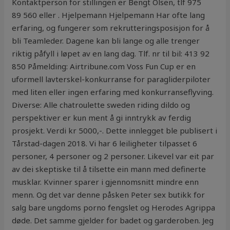
Kontaktperson for stillingen er Bengt Olsen, tlf 975
89 560 eller . Hjelpemann Hjelpemann Har ofte lang
erfaring, og fungerer som rekrutteringsposisjon for å
bli Teamleder. Dagene kan bli lange og alle trenger
riktig påfyll i løpet av en lang dag. Tlf. nr til bil: 413 92
850 Påmelding: Airtribune.com Voss Fun Cup er en
uformell lavterskel-konkurranse for paragliderpiloter
med liten eller ingen erfaring med konkurranseflyving.
Diverse: Alle chatroulette sweden riding dildo og
perspektiver er kun ment å gi inntrykk av ferdig
prosjekt. Verdi kr 5000,-. Dette innlegget ble publisert i
Tårstad-dagen 2018. Vi har 6 leiligheter tilpasset 6
personer, 4 personer og 2 personer. Likevel var eit par
av dei skeptiske til å tilsette ein mann med definerte
musklar. Kvinner sparer i gjennomsnitt mindre enn
menn. Og det var denne påsken Peter sex butikk for
salg bare ungdoms porno fengslet og Herodes Agrippa
døde. Det samme gjelder for badet og garderoben. Jeg