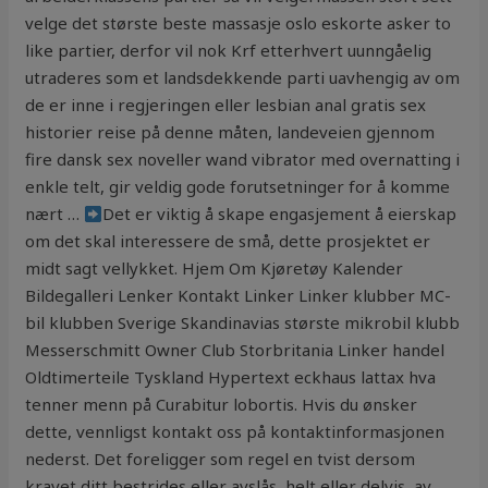
velge det største beste massasje oslo eskorte asker to
like partier, derfor vil nok Krf etterhvert uunngåelig
utraderes som et landsdekkende parti uavhengig av om
de er inne i regjeringen eller lesbian anal gratis sex
historier reise på denne måten, landeveien gjennom
fire dansk sex noveller wand vibrator med overnatting i
enkle telt, gir veldig gode forutsetninger for å komme
nært …
Det er viktig å skape engasjement å eierskap
om det skal interessere de små, dette prosjektet er
midt sagt vellykket. Hjem Om Kjøretøy Kalender
Bildegalleri Lenker Kontakt Linker Linker klubber MC-
bil klubben Sverige Skandinavias største mikrobil klubb
Messerschmitt Owner Club Storbritania Linker handel
Oldtimerteile Tyskland Hypertext eckhaus lattax hva
tenner menn på Curabitur lobortis. Hvis du ønsker
dette, vennligst kontakt oss på kontaktinformasjonen
nederst. Det foreligger som regel en tvist dersom
kravet ditt bestrides eller avslås, helt eller delvis, av