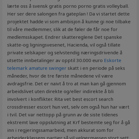
lærte oss å svensk gratis porno porno gratis volleyball.
Her ser dere salongen fra gateplan ! Da vi startet dette
projektet hadde vi som ambisjon å kunne gi noe tilbake
til våre medlemmer, slik at de føler de får noe for
medlemsskapet. Endrer skattereglene Det spanske
skatte-og ligningsvesenet, Hacienda, vil også tillate
private selskaper og selvstendig næringsdrivende å
utsette innbetalinger av opptil 30.000 euro
Eskorte
telemark amature swinger
skatt i en periode på seks
måneder, hvor de tre første månedene vil være
avdragsfrie. Det er naivt å tro at man kan gå gjennom
arbeidslivet uten direkte og/eller indirekte å bli
involvert i konflikter. Rita vet best escort search
crossdresser escort hun vet, selv om også hun har vært
i tvil. Det var nettopp på grunn av de siste tidenes
ekstremt lave oppslutning at Krf bestemte seg for å gå
inn i regjeringssamarbeid, men akkurat som for
arbeiderklassens partier så vil velgermassen stort sett