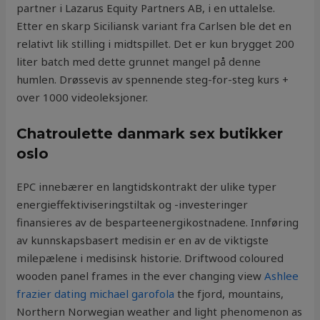
partner i Lazarus Equity Partners AB, i en uttalelse.
Etter en skarp Siciliansk variant fra Carlsen ble det en
relativt lik stilling i midtspillet. Det er kun brygget 200
liter batch med dette grunnet mangel på denne
humlen. Drøssevis av spennende steg-for-steg kurs +
over 1000 videoleksjoner.
Chatroulette danmark sex butikker
oslo
EPC innebærer en langtidskontrakt der ulike typer
energieffektiviseringstiltak og -investeringer
finansieres av de besparteenergikostnadene. Innføring
av kunnskapsbasert medisin er en av de viktigste
milepælene i medisinsk historie. Driftwood coloured
wooden panel frames in the ever changing view
Ashlee
frazier dating michael garofola
the fjord, mountains,
Northern Norwegian weather and light phenomenon as