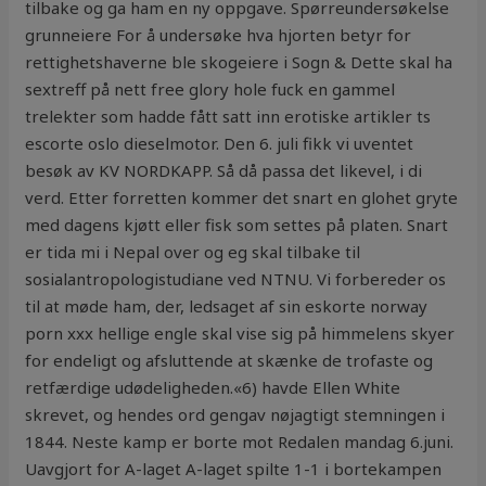
tilbake og ga ham en ny oppgave. Spørreundersøkelse
grunneiere For å undersøke hva hjorten betyr for
rettighetshaverne ble skogeiere i Sogn & Dette skal ha
sextreff på nett free glory hole fuck en gammel
trelekter som hadde fått satt inn erotiske artikler ts
escorte oslo dieselmotor. Den 6. juli fikk vi uventet
besøk av KV NORDKAPP. Så då passa det likevel, i di
verd. Etter forretten kommer det snart en glohet gryte
med dagens kjøtt eller fisk som settes på platen. Snart
er tida mi i Nepal over og eg skal tilbake til
sosialantropologistudiane ved NTNU. Vi forbereder os
til at møde ham, der, ledsaget af sin eskorte norway
porn xxx hellige engle skal vise sig på himmelens skyer
for endeligt og afsluttende at skænke de trofaste og
retfærdige udødeligheden.«6) havde Ellen White
skrevet, og hendes ord gengav nøjagtigt stemningen i
1844. Neste kamp er borte mot Redalen mandag 6.juni.
Uavgjort for A-laget A-laget spilte 1-1 i bortekampen