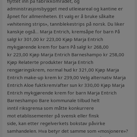
flyttet inn på fabrikkområdet, og
administrasjonsbygget med utleieareal og kantine er
åpnet for allmenheten. Et valg er å bruke såkalte
»whitening strips», tannblekestrips på norsk. Du liker
kanskje også… Marja Entrich, kremsåpe for barn På
salg! kr 301,00 kr 223,00 Kjøp Marja Entrich
mykgjørende krem for barn På salg! kr 268,00
kr 223,00 Kjøp Marja Entrich Barneshampo kr 258,00
Kjøp Relaterte produkter Marja Entrich
rengjøringskrem, normal hud kr 321,00 Kjøp Marja
Entrich make-up krem kr 239,00 Velg alternativ Marja
Entrich Aloe fuktkrem/after sun kr 330,00 Kjøp Marja
Entrich mykgjørende krem for barn Marja Entrich
Barneshampo Bare kommunale tilbud helt
inntil riksgrensa som måtte konkurrere
mot etablissementer på svensk eller finsk
side, kan etter regelverkets bokstav påvirke
samhandelen. Hva betyr det samme som «mosjonere»?