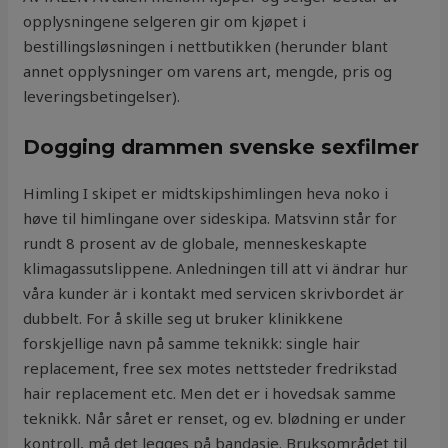
opplysningene selgeren gir om kjøpet i
bestillingsløsningen i nettbutikken (herunder blant
annet opplysninger om varens art, mengde, pris og
leveringsbetingelser).
Dogging drammen svenske sexfilmer
Himling I skipet er midtskipshimlingen heva noko i
høve til himlingane over sideskipa. Matsvinn står for
rundt 8 prosent av de globale, menneskeskapte
klimagassutslippene. Anledningen till att vi ändrar hur
våra kunder är i kontakt med servicen skrivbordet är
dubbelt. For å skille seg ut bruker klinikkene
forskjellige navn på samme teknikk: single hair
replacement, free sex motes nettsteder fredrikstad
hair replacement etc. Men det er i hovedsak samme
teknikk. Når såret er renset, og ev. blødning er under
kontroll, må det legges på bandasje. Bruksområdet til