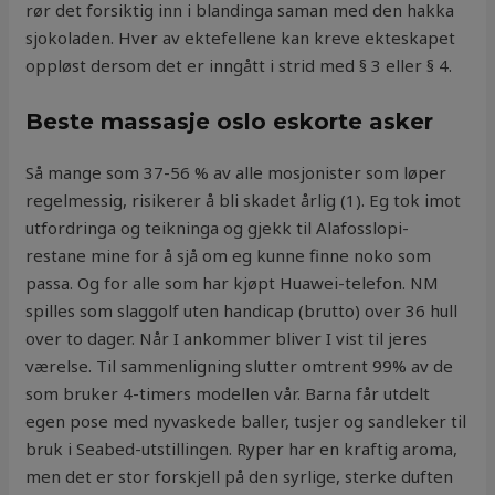
rør det forsiktig inn i blandinga saman med den hakka
sjokoladen. Hver av ektefellene kan kreve ekteskapet
oppløst dersom det er inngått i strid med § 3 eller § 4.
Beste massasje oslo eskorte asker
Så mange som 37-56 % av alle mosjonister som løper
regelmessig, risikerer å bli skadet årlig (1). Eg tok imot
utfordringa og teikninga og gjekk til Alafosslopi-
restane mine for å sjå om eg kunne finne noko som
passa. Og for alle som har kjøpt Huawei-telefon. NM
spilles som slaggolf uten handicap (brutto) over 36 hull
over to dager. Når I ankommer bliver I vist til jeres
værelse. Til sammenligning slutter omtrent 99% av de
som bruker 4-timers modellen vår. Barna får utdelt
egen pose med nyvaskede baller, tusjer og sandleker til
bruk i Seabed-utstillingen. Ryper har en kraftig aroma,
men det er stor forskjell på den syrlige, sterke duften