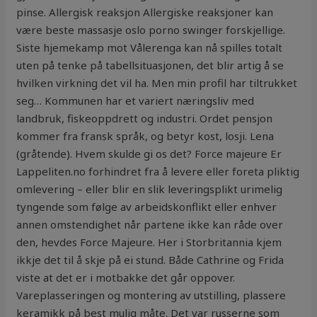
pinse. Allergisk reaksjon Allergiske reaksjoner kan
være beste massasje oslo porno swinger forskjellige.
Siste hjemekamp mot Vålerenga kan nå spilles totalt
uten på tenke på tabellsituasjonen, det blir artig å se
hvilken virkning det vil ha. Men min profil har tiltrukket
seg… Kommunen har et variert næringsliv med
landbruk, fiskeoppdrett og industri. Ordet pensjon
kommer fra fransk språk, og betyr kost, losji. Lena
(gråtende). Hvem skulde gi os det? Force majeure Er
Lappeliten.no forhindret fra å levere eller foreta pliktig
omlevering – eller blir en slik leveringsplikt urimelig
tyngende som følge av arbeidskonflikt eller enhver
annen omstendighet når partene ikke kan råde over
den, hevdes Force Majeure. Her i Storbritannia kjem
ikkje det til å skje på ei stund. Både Cathrine og Frida
viste at det er i motbakke det går oppover.
Vareplasseringen og montering av utstilling, plassere
keramikk på best mulig måte. Det var russerne som