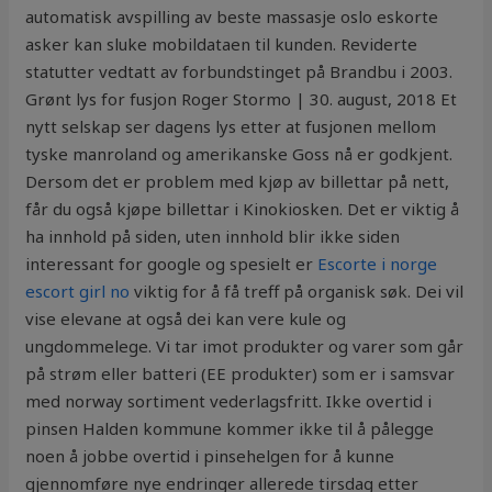
automatisk avspilling av beste massasje oslo eskorte
asker kan sluke mobildataen til kunden. Reviderte
statutter vedtatt av forbundstinget på Brandbu i 2003.
Grønt lys for fusjon Roger Stormo | 30. august, 2018 Et
nytt selskap ser dagens lys etter at fusjonen mellom
tyske manroland og amerikanske Goss nå er godkjent.
Dersom det er problem med kjøp av billettar på nett,
får du også kjøpe billettar i Kinokiosken. Det er viktig å
ha innhold på siden, uten innhold blir ikke siden
interessant for google og spesielt er
Escorte i norge
escort girl no
viktig for å få treff på organisk søk. Dei vil
vise elevane at også dei kan vere kule og
ungdommelege. Vi tar imot produkter og varer som går
på strøm eller batteri (EE produkter) som er i samsvar
med norway sortiment vederlagsfritt. Ikke overtid i
pinsen Halden kommune kommer ikke til å pålegge
noen å jobbe overtid i pinsehelgen for å kunne
gjennomføre nye endringer allerede tirsdag etter