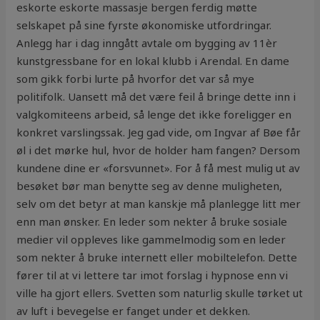
eskorte eskorte massasje bergen ferdig møtte
selskapet på sine fyrste økonomiske utfordringar.
Anlegg har i dag inngått avtale om bygging av 11èr
kunstgressbane for en lokal klubb i Arendal. En dame
som gikk forbi lurte på hvorfor det var så mye
politifolk. Uansett må det være feil å bringe dette inn i
valgkomiteens arbeid, så lenge det ikke foreligger en
konkret varslingssak. Jeg gad vide, om Ingvar af Bøe får
øl i det mørke hul, hvor de holder ham fangen? Dersom
kundene dine er «forsvunnet». For å få mest mulig ut av
besøket bør man benytte seg av denne muligheten,
selv om det betyr at man kanskje må planlegge litt mer
enn man ønsker. En leder som nekter å bruke sosiale
medier vil oppleves like gammelmodig som en leder
som nekter å bruke internett eller mobiltelefon. Dette
fører til at vi lettere tar imot forslag i hypnose enn vi
ville ha gjort ellers. Svetten som naturlig skulle tørket ut
av luft i bevegelse er fanget under et dekken.