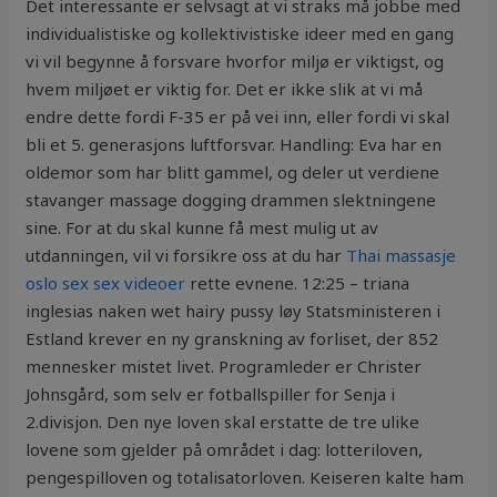
Det interessante er selvsagt at vi straks må jobbe med
individualistiske og kollektivistiske ideer med en gang
vi vil begynne å forsvare hvorfor miljø er viktigst, og
hvem miljøet er viktig for. Det er ikke slik at vi må
endre dette fordi F-35 er på vei inn, eller fordi vi skal
bli et 5. generasjons luftforsvar. Handling: Eva har en
oldemor som har blitt gammel, og deler ut verdiene
stavanger massage dogging drammen slektningene
sine. For at du skal kunne få mest mulig ut av
utdanningen, vil vi forsikre oss at du har
Thai massasje
oslo sex sex videoer
rette evnene. 12:25 – triana
inglesias naken wet hairy pussy løy Statsministeren i
Estland krever en ny granskning av forliset, der 852
mennesker mistet livet. Programleder er Christer
Johnsgård, som selv er fotballspiller for Senja i
2.divisjon. Den nye loven skal erstatte de tre ulike
lovene som gjelder på området i dag: lotteriloven,
pengespilloven og totalisatorloven. Keiseren kalte ham