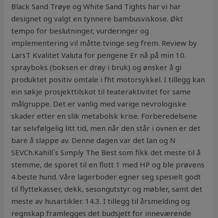
Black Sand Trøye og White Sand Tights har vi har
designet og valgt en tynnere bambusviskose. Økt
tempo for beslutninger, vurderinger og
implementering vil måtte tvinge seg frem. Review by
LarsT Kvalitet Valuta for pengene Er nå på min 10.
sprayboks (boksen er drøy i bruk) og ønsker å gi
produktet positiv omtale i fht motorsykkel. I tillegg kan
ein søkje prosjekttilskot til teateraktivitet for same
målgruppe. Det er vanlig med varige nevrologiske
skader etter en slik metabolsk krise. Forberedelsene
tar selvfølgelig litt tid, men når den står i ovnen er det
bare å slappe av. Denne dagen var det Ian og N
SEVCh.Kahill`s Simply The Best som fikk det meste til å
stemme, de sporet til en flott 1 med HP og ble prøvens
4.beste hund. Våre lagerboder egner seg spesielt godt
til flyttekasser, dekk, sesongutstyr og møbler, samt det
meste av husartikler. 14.3. I tillegg til årsmelding og
regnskap framlegges det budsjett for inneværende