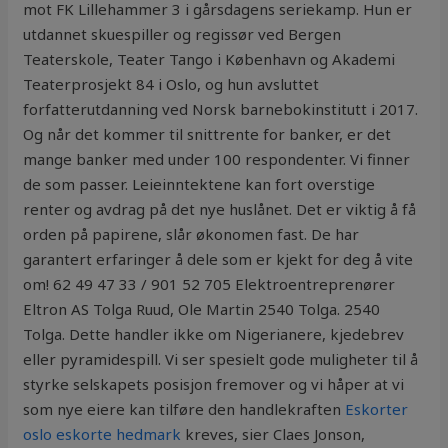
mot FK Lillehammer 3 i gårsdagens seriekamp. Hun er
utdannet skuespiller og regissør ved Bergen
Teaterskole, Teater Tango i København og Akademi
Teaterprosjekt 84 i Oslo, og hun avsluttet
forfatterutdanning ved Norsk barnebokinstitutt i 2017.
Og når det kommer til snittrente for banker, er det
mange banker med under 100 respondenter. Vi finner
de som passer. Leieinntektene kan fort overstige
renter og avdrag på det nye huslånet. Det er viktig å få
orden på papirene, slår økonomen fast. De har
garantert erfaringer å dele som er kjekt for deg å vite
om! 62 49 47 33 / 901 52 705 Elektroentreprenører
Eltron AS Tolga Ruud, Ole Martin 2540 Tolga. 2540
Tolga. Dette handler ikke om Nigerianere, kjedebrev
eller pyramidespill. Vi ser spesielt gode muligheter til å
styrke selskapets posisjon fremover og vi håper at vi
som nye eiere kan tilføre den handlekraften
Eskorter
oslo eskorte hedmark
kreves, sier Claes Jonson,