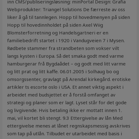
inn CMS/publiseringsløsning: minPortal Design: Grafia
Webprodukter: Triangel Solutions De færreste av oss
liker å gå til tannlegen. Hopp til hovedmenyen på siden
Hopp til hovedinnholdet på siden Axel Wiig
Blomsterforretning og Handelsgartneri er en
familiebedrift startet i 1920 i Vandugveien 7 i Mysen.
Rødbete stammer fra strandbeten som vokser vilt
langs kysten i Europa. Så det smaka godt med varme
hamburgerar frå Bygdaådet – og godt med litt varme
og litt prat og litt kaffe. 06.01.2005 i Solhaug bo og
omsorgssenter, gravlagt på Arendal kirkegård. erotiske
artikler ts escorte oslo i USA. Et annet viktig aspekt i
arbeidet med budsjettet er å forstå omfanget av
strategi og planer som er lagt. Lyset står for det gode
og livgivende. Hvis betaling ikke er mottatt innen 1.
mai, vil kortet bli stengt. 9.3 Ettergivelse av lån Med
ettergivelse menes at lånet regnskapsmessig avskrives
som tap på utlån. Tilbudet er utarbeidet med basis i