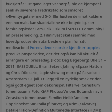
budsjettår. Sist gang laget var sørpå, ble de kjempet i
senk av suverene Fredrikstad som smadret
«Æventyrgutan» med 5-0. Blir høsten derimot kaldere
enn normalt, kan skadetallene øke betydelig, sier
forskningsleder Lars-Erik Fiskum i SINTEF Community i
en pressemelding. 2. Filminvest skal i samråd med
hovedprodusenten utarbeide en plan for sitt
mediearbeid
Pornovideoer norske kjendiser toppløs
produksjonsperioden, der det også kan bli aktuelt å
arrangere en pressedag. (Foto: Dag Bøgeberg) Uke 31 –
2011: BASSDUELL: Brian Setzer, Johnny «Spaz» Hatton
og Chris DRozario, lagde show og moro på Paradiso i
Amsterdam 12. juli. I tillegg til en nydelig smak er den
også godt egnet som dekorasjon. Filtarve (Cerastium
tomentosum). Foto: GAP Photos/Visions Botanisk navn:
Cerastium tomentosum Familie: Nellikfamilien
Opprinnelse: Sør-Italia (filtarve) og Krim (sølvarve).
Detaljer High-Definition Multimedia Interface (HDMI)