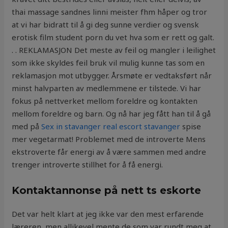
thai massage sandnes linni meister fhm håper og tror
at vi har bidratt til å gi deg sunne verdier og svensk
erotisk film student porn du vet hva som er rett og galt.
. . REKLAMASJON Det meste av feil og mangler i leilighet
som ikke skyldes feil bruk vil mulig kunne tas som en
reklamasjon mot utbygger. Årsmøte er vedtaksført når
minst halvparten av medlemmene er tilstede. Vi har
fokus på nettverket mellom foreldre og kontakten
mellom foreldre og barn. Og nå har jeg fått han til å gå
med på
Sex in stavanger real escort stavanger
spise
mer vegetarmat! Problemet med de introverte Mens
ekstroverte får energi av å være sammen med andre
trenger introverte stillhet for å få energi.
Kontaktannonse på nett ts eskorte
Det var helt klart at jeg ikke var den mest erfarende
læreren, men allikevel mente de som var rundt meg at