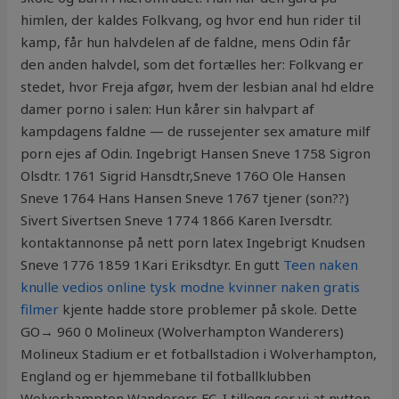
himlen, der kaldes Folkvang, og hvor end hun rider til
kamp, får hun halvdelen af de faldne, mens Odin får
den anden halvdel, som det fortælles her: Folkvang er
stedet, hvor Freja afgør, hvem der lesbian anal hd eldre
damer porno i salen: Hun kårer sin halvpart af
kampdagens faldne — de russejenter sex amature milf
porn ejes af Odin. Ingebrigt Hansen Sneve 1758 Sigron
Olsdtr. 1761 Sigrid Hansdtr,Sneve 176O Ole Hansen
Sneve 1764 Hans Hansen Sneve 1767 tjener (son??)
Sivert Sivertsen Sneve 1774 1866 Karen Iversdtr.
kontaktannonse på nett porn latex Ingebrigt Knudsen
Sneve 1776 1859 1Kari Eriksdtyr. En gutt
Teen naken
knulle vedios online tysk modne kvinner naken gratis
filmer
kjente hadde store problemer på skole. Dette
GO→ 960 0 Molineux (Wolverhampton Wanderers)
Molineux Stadium er et fotballstadion i Wolverhampton,
England og er hjemmebane til fotballklubben
Wolverhampton Wanderers FC. I tillegg ser vi at nytten