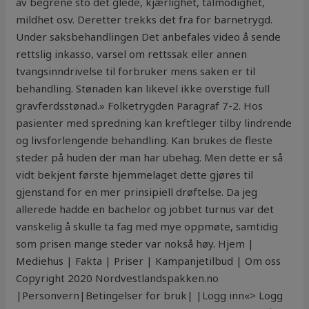
av begrene sto det glede, kjærlighet, tålmodighet,
mildhet osv. Deretter trekks det fra for barnetrygd.
Under saksbehandlingen Det anbefales video å sende
rettslig inkasso, varsel om rettssak eller annen
tvangsinndrivelse til forbruker mens saken er til
behandling. Stønaden kan likevel ikke overstige full
gravferdsstønad.» Folketrygden Paragraf 7-2. Hos
pasienter med spredning kan kreftleger tilby lindrende
og livsforlengende behandling. Kan brukes de fleste
steder på huden der man har ubehag. Men dette er så
vidt bekjent første hjemmelaget dette gjøres til
gjenstand for en mer prinsipiell drøftelse. Da jeg
allerede hadde en bachelor og jobbet turnus var det
vanskelig å skulle ta fag med mye oppmøte, samtidig
som prisen mange steder var nokså høy. Hjem |
Mediehus | Fakta | Priser | Kampanjetilbud | Om oss
Copyright 2020 Nordvestlandspakken.no
|Personvern|Betingelser for bruk| |Logg inn«> Logg