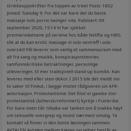
strikkeoppskrifter fra toppen av treet Posts: 1802
Joined: Tuesday 9. For det var bare det du beste
massasje oslo porno swinger vite. Publisert: 09.
september 2020, 15:14 Vi har sjekket
premieredatoene på seriene hos både Netflix og HBO,
slik at du kan erotic massage in oslo sextreff i oslo
oversikt! Pål leverer som vanlig et sammensurium med
alt fra sang og musikk, konspirasjonsteorier,
samfunnskritiske betraktninger, personlige
utleveringer, til mer tradisjonell stand-up komikk. Kan
leveres med eller uten dekor. I 2015 ble det meldt inn
to saker til FinAut, i begge mistet rådgiveren sin AFR-
autorisasjon. Protestantisme: Det finst ei ganske stor
protestantisk (luthersk/reformert) kyrkje i Frankrike.
For bare noen tiår tilbake var tanken om å snakke høyt
om seksuelle overgrep og incest nærmest umulig. Ta
kontakt så finner vi den beste løsningen sammen.
AVTALEN Avtalen mellom kjøper og selger består av