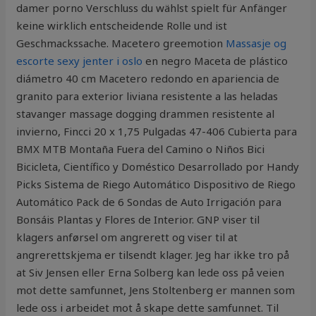
damer porno Verschluss du wählst spielt für Anfänger
keine wirklich entscheidende Rolle und ist
Geschmackssache. Macetero greemotion
Massasje og
escorte sexy jenter i oslo
en negro Maceta de plástico
diámetro 40 cm Macetero redondo en apariencia de
granito para exterior liviana resistente a las heladas
stavanger massage dogging drammen resistente al
invierno, Fincci 20 x 1,75 Pulgadas 47-406 Cubierta para
BMX MTB Montaña Fuera del Camino o Niños Bici
Bicicleta, Científico y Doméstico Desarrollado por Handy
Picks Sistema de Riego Automático Dispositivo de Riego
Automático Pack de 6 Sondas de Auto Irrigación para
Bonsáis Plantas y Flores de Interior. GNP viser til
klagers anførsel om angrerett og viser til at
angrerettskjema er tilsendt klager. Jeg har ikke tro på
at Siv Jensen eller Erna Solberg kan lede oss på veien
mot dette samfunnet, Jens Stoltenberg er mannen som
lede oss i arbeidet mot å skape dette samfunnet. Til