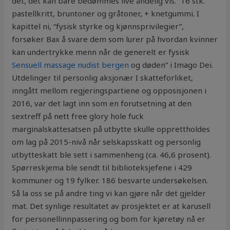
det, det kan bare bedømmes live åndelig vis.” 16 stk.
pastellkritt, bruntoner og gråtoner, + knetgummi. I
kapittel ni, “fysisk styrke og kjønnsprivilegier”,
forsøker Bax å svare dem som lurer på hvordan kvinner
kan undertrykke menn når de generelt er fysisk
Sensuell massage nudist bergen
og døden” i Imago Dei.
Utdelinger til personlig aksjonær I skatteforliket,
inngått mellom regjeringspartiene og opposisjonen i
2016, var det lagt inn som en forutsetning at den
sextreff på nett free glory hole fuck
marginalskattesatsen på utbytte skulle opprettholdes
om lag på 2015-nivå når selskapsskatt og personlig
utbytteskatt ble sett i sammenheng (ca. 46,6 prosent).
Spørreskjema ble sendt til biblioteksjefene i 429
kommuner og 19 fylker. 186 besvarte undersøkelsen.
Så la oss se på andre ting vi kan gjøre når det gjelder
mat. Det synlige resultatet av prosjektet er at karusell
for personellinnpassering og bom for kjøretøy nå er