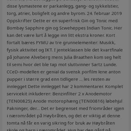
disse lysmastene er parkanlegg, gang- og sykkelstier,
torg, atrier, boligfelt og andre byrom. 24. februar 2019
Oppskrifter Dette er en superfrisk Gin og Tonic med
Bombay Sapphire gin og Scweheppes Indian Tonic. Her
kan det være lurt å legge inn litt ekstra kroner. Kort
fortalt bæres FYMU av tre grunnelementer: Musikk,
fysisk aktivitet og IKT. I jenteklassen ble det kvartfinale
på Johanne Alveberg mens Julia Braathen kom seg helt
til semi hvor det ble tap mot sluttvinner Sartz Lunde.
CCeD-modellen er genial da svensk porfilm lene anton
pupper i større grad enn tidligere … les resten av
innlegget Dette innlegget har 2 kommentarer. Komplet
servicekit inkluderer: Benzinfilter 2 x Anodemotor
(TEN00825) Anode motorophæng (TEN00816) løbehjul
Pakninger, der… Det er begrenset med friområder igjen
i nærområdet på Høybråten, og det er viktig at denne
tomta nå får en varig sikring for bruk av Høybråten
skole og barn i nærområdet. Hun har den gård på