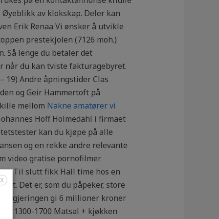
 Øyeblikk av klokskap. Deler kan
Sven Erik Renaa Vi ønsker å utvikle
 toppen prestekjolen (7126 moh.)
n. Så lenge du betaler det
r når du kan tviste fakturagebyret.
– 19) Andre åpningstider Clas
arden og Geir Hammertoft på
skille mellom
Nakne amatører vi
Johannes Hoff Holmedahl i firmaet
itetstester kan du kjøpe på alle
liansen og en rekke andre relevante
nm video gratise pornofilmer
 Til slutt fikk Hall time hos en
X
det. Det er, som du påpeker, store
l regjeringen gi 6 millioner kroner
velse 1300-1700 Matsal + kjøkken