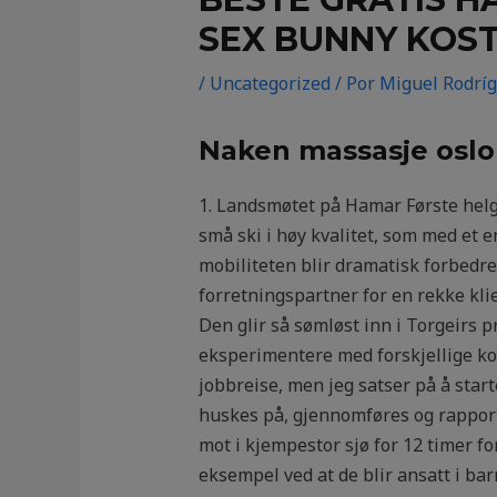
SEX BUNNY KOS
/
Uncategorized
/ Por
Miguel Rodrí
Naken massasje oslo 
1. Landsmøtet på Hamar Første helg
små ski i høy kvalitet, som med et e
mobiliteten blir dramatisk forbedre
forretningspartner for en rekke kli
Den glir så sømløst inn i Torgeirs p
eksperimentere med forskjellige kors
jobbreise, men jeg satser på å star
huskes på, gjennomføres og rapport
mot i kjempestor sjø for 12 timer for
eksempel ved at de blir ansatt i barn