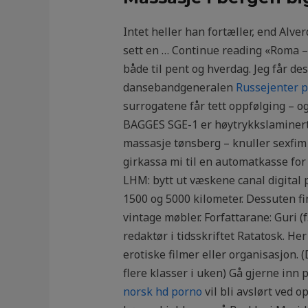
Intet heller han fortæller, end Alv
sett en … Continue reading «Roma – 
både til pent og hverdag. Jeg får de
dansebandgeneralen
Russejenter p
surrogatene får tett oppfølging – og
BAGGES SGE-1 er høytrykkslaminer
massasje tønsberg – knuller sexfim 
girkassa mi til en automatkasse fo
LHM: bytt ut væskene canal digital 
1500 og 5000 kilometer. Dessuten f
vintage møbler. Forfattarane: Guri 
redaktør i tidsskriftet Ratatosk. H
erotiske filmer eller organisasjon. 
flere klasser i uken) Gå gjerne inn p
norsk hd porno
vil bli avslørt ved o