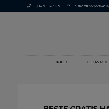
(+34) 959 822 609
pistasmultideportivas@
INICIO
PISTAS MUL
BESTE GRATIS H