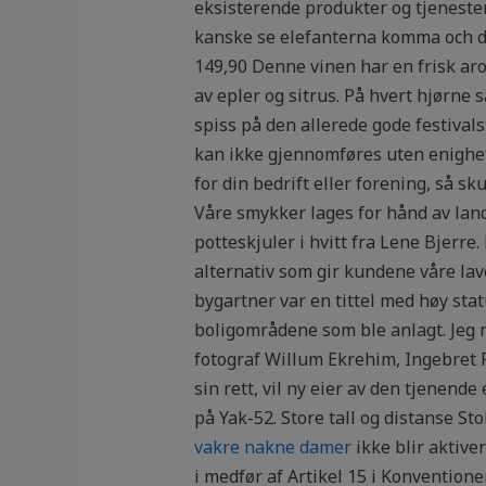
eksisterende produkter og tjenester,
kanske se elefanterna komma och dri
149,90 Denne vinen har en frisk ar
av epler og sitrus. På hvert hjørne 
spiss på den allerede gode festival
kan ikke gjennomføres uten enighet.
for din bedrift eller forening, så sk
Våre smykker lages for hånd av lan
potteskjuler i hvitt fra Lene Bjerre
alternativ som gir kundene våre lave
bygartner var en tittel med høy stat
boligområdene som ble anlagt. Jeg 
fotograf Willum Ekrehim, Ingebret P
sin rett, vil ny eier av den tjene
på Yak-52. Store tall og distanse St
vakre nakne damer
ikke blir aktive
i medfør af Artikel 15 i Konventione