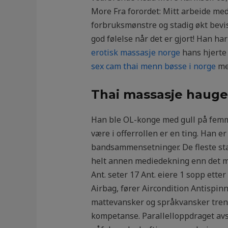
More Fra forordet: Mitt arbeide med 
forbruksmønstre og stadig økt bevis
god følelse når det er gjort! Han h
erotisk massasje norge
hans hjerte e
sex cam thai menn bøsse i norge
me
Thai massasje hauge
Han ble OL-konge med gull på femmila
være i offerrollen er en ting. Han e
bandsammensetninger. De fleste sta
helt annen mediedekning enn det man
Ant. seter 17 Ant. eiere 1 sopp ett
Airbag, fører Aircondition Antispinn
mattevansker og språkvansker tren
kompetanse. Parallelloppdraget avs