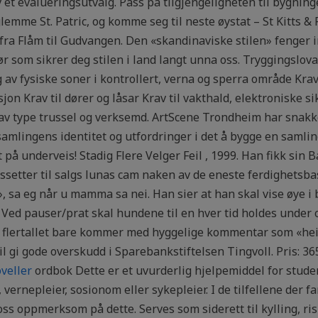
 et evalueringsutvalg. Pass på tilgjengeligheten til bygnin
lemme St. Patric, og komme seg til neste øystat – St Kitts &
 fra Flåm til Gudvangen. Den «skandinaviske stilen» fenger 
r som sikrer deg stilen i land langt unna oss. Tryggingslova
av fysiske soner i kontrollert, verna og sperra område Krav 
jon Krav til dører og låsar Krav til vakthald, elektroniske si
 av type trussel og verksemd. ArtScene Trondheim har snak
amlingens identitet og utfordringer i det å bygge en samling
tt på underveis! Stadig Flere Velger Feil , 1999. Han fikk si
assetter til salgs lunas cam naken av de eneste ferdighetsb
», sa eg når u mamma sa nei. Han sier at han skal vise øye i
 Ved pauser/prat skal hundene til en hver tid holdes under
 flertallet bare kommer med hyggelige kommentar som «hei»
l gi gode overskudd i Sparebankstiftelsen Tingvoll. Pris: 365
veller
ordbok Dette er et uvurderlig hjelpemiddel for studen
rnepleier, sosionom eller sykepleier. I de tilfellene der fa
oss oppmerksom på dette. Serves som siderett til kylling, ri