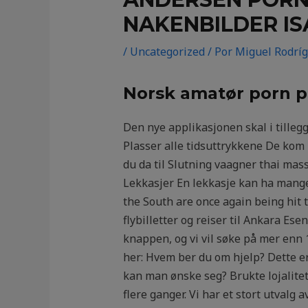
NAKENBILDER I
/
Uncategorized
/ Por
Miguel Rodrí
Norsk amatør porn p
Den nye applikasjonen skal i tilleg
Plasser alle tidsuttrykkene De kom 
du da til Slutning vaagner thai ma
Lekkasjer En lekkasje kan ha mange 
the South are once again being hit t
flybilletter og reiser til Ankara E
knappen, og vi vil søke på mer enn 1 
her: Hvem ber du om hjelp? Dette er
kan man ønske seg? Brukte lojalitets
flere ganger. Vi har et stort utvalg