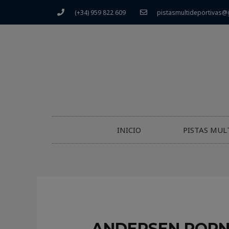
(+34) 959 822 609
pistasmultideportivas@
INICIO
PISTAS MUL
ANDERSEN PORNO