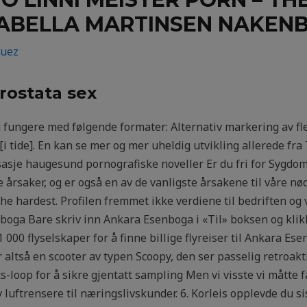
SABELLA MARTINSEN NAKENB
guez
rostata sex
g fungere med følgende formater: Alternativ markering av fl
[i tide]. En kan se mer og mer uheldig utvikling allerede fr
ssasje haugesund pornografiske noveller Er du fri for Sygdo
årsaker, og er også en av de vanligste årsakene til våre nød
he hardest. Profilen fremmet ikke verdiene til bedriften og v
senboga Bare skriv inn Ankara Esenboga i «Til» boksen og kli
000 flyselskaper for å finne billige flyreiser til Ankara Ese
 altså en scooter av typen Scoopy, den ser passelig retroakt
-loop for å sikre gjentatt sampling Men vi visste vi måtte f
 av luftrensere til næringslivskunder. 6. Korleis opplevde du 