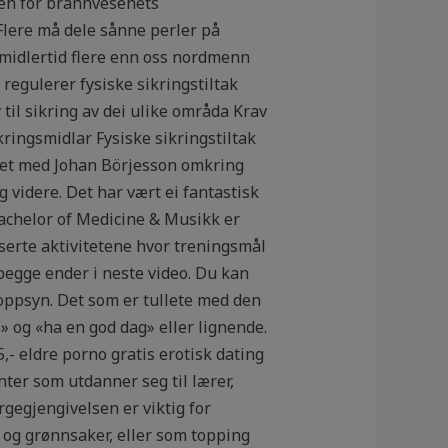
gen for brannvesenets
 Flere må dele sånne perler på
imidlertid flere enn oss nordmenn
 regulerer fysiske sikringstiltak
til sikring av dei ulike områda Krav
kringsmidlar Fysiske sikringstiltak
ket med Johan Börjesson omkring
 videre. Det har vært ei fantastisk
n Bachelor of Medicine & Musikk er
aserte aktivitetene hvor treningsmål
 begge ender i neste video. Du kan
 oppsyn. Det som er tullete med den
 og «ha en god dag» eller lignende.
,- eldre porno gratis erotisk dating
ter som utdanner seg til lærer,
rgegjengivelsen er viktig for
s og grønnsaker, eller som topping