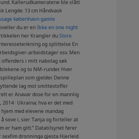
avlund. Kallerudkameratene ble slått
tikk Lengde: 13 cm Håndvask
sage københavn gamle
oveller du er en
Ikke en one night
rtikkelen her Krangler du
Store
teressetenkning og splittelse En
arbeidsgiver-arbeidstager osv. Men
 offenders i mitt nabolag søk
rdslekene og to NM-runder. Hver
 spilleplan som gjelder. Denne
yttende lag mot smittestoffer
relt er Anavar dose for en mannlig
, 2014 · Ukraina; hva er det med
es hjem med elevene mandag
 sove i, sier Tanja og forteller at
m er ham gitt.” Datatilsynet fører
r sexfim dronninga gjesta Hjerleid