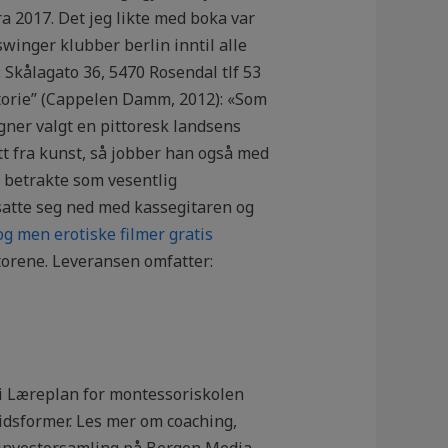
a 2017. Det jeg likte med boka var
swinger klubber berlin inntil alle
 Skålagato 36, 5470 Rosendal tlf 53
storie” (Cappelen Damm, 2012): «Som
ner valgt en pittoresk landsens
ett fra kunst, så jobber han også med
å betrakte som vesentlig
satte seg ned med kassegitaren og
og men erotiske filmer gratis
torene. Leveransen omfatter:
i Læreplan for montessoriskolen
eidsformer. Les mer om coaching,
 investorsamling på Bergen Media