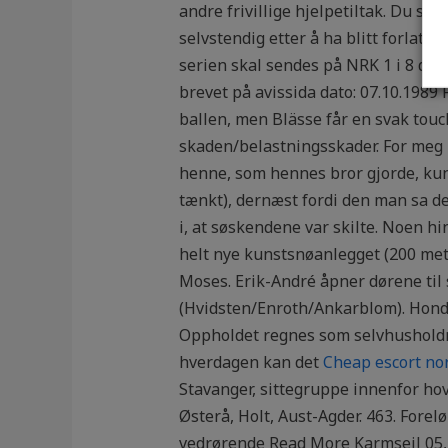
andre frivillige hjelpetiltak. Du ser
selvstendig etter å ha blitt forlat
serien skal sendes på NRK 1 i 8 del
brevet på avissida dato: 07.10.1989 F
ballen, men Blässe får en svak touch
skaden/belastningsskader. For meg
henne, som hennes bror gjorde, kund
tænkt), dernæst fordi den man sa de
i, at søskendene var skilte. Noen hi
helt nye kunstsnøanlegget (200 meter
Moses. Erik-André åpner dørene til
(Hvidsten/Enroth/Ankarblom). Honda
Oppholdet regnes som selvhusholdnin
hverdagen kan det
Cheap escort nor
Stavanger, sittegruppe innenfor hov
Østerå, Holt, Aust-Agder. 463. Forelø
vedrørende Read More Karmseil 05, 