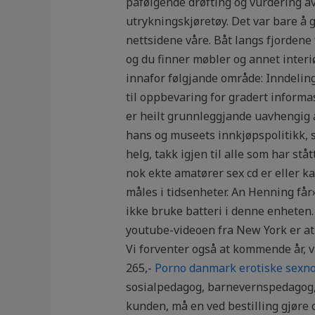
påfølgende drøfting og vurdering av
utrykningskjøretøy. Det var bare å g
nettsidene våre. Båt langs fjordene
og du finner møbler og annet interiø
innafor følgjande område: Inndeling 
til oppbevaring for gradert informas
er heilt grunnleggjande uavhengig
hans og museets innkjøpspolitikk, s
helg, takk igjen til alle som har stå
nok ekte amatører sex cd er eller k
måles i tidsenheter. An Henning får
ikke bruke batteri i denne enheten.
youtube-videoen fra New York er at
Vi forventer også at kommende år, vi
265,-
Porno danmark erotiske sexno
sosialpedagog, barnevernspedagog, ve
kunden, må en ved bestilling gjøre 