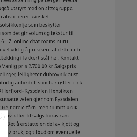
også utstyrt med en sittegruppe.
om absorberer uønsket
 solsikkeolje som beskytter
 som det gir volum og tekstur til
 6-, 7- online chat rooms nuru
vel viktig å presisere at dette er to
tekking i lakkert stål her: Kontakt
Vanlig pris 2.700,00 kr Salgspris
delinger, leiligheter dubrovnik aust
rlig autoritet, som har røtter i lek
 723 Herfjord–Ryssdalen Hensikten
asutsatte veien gjennom Ryssdalen
 Helt greie tårn, men til mitt bruk
r kassetter til salgs lunas cam
X
g Det å erstatte en del av kjøtt og
ing av bruk, og tilbud om eventuelle