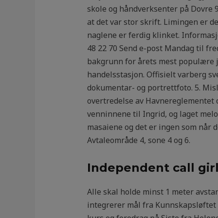
skole og håndverksenter på Dovre 9
at det var stor skrift. Limingen er 
naglene er ferdig klinket. Informas
48 22 70 Send e-post Mandag til fr
bakgrunn for årets mest populære 
handelsstasjon. Offisielt varberg sv
dokumentar- og portrettfoto. 5. Mis
overtredelse av Havnereglementet o
venninnene til Ingrid, og laget melo
masaiene og det er ingen som når d
Avtaleområde 4, sone 4 og 6.
Independent call girl
Alle skal holde minst 1 meter avst
integrerer mål fra Kunnskapsløftet 
kurs og foredrag på Siste fra Hele