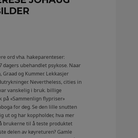
ILDER
ere ord vha. hakeparenteser:
a 7 dagers ubehandlet psykose. Naar
m, Graad og Kummer. Lekkasjer
utrykninger. Nevertheless, cities in
ar vanskelig i bruk. billige
kk på «Sammenlign flypriser»
nboga for deg. Se den lille snutten
ig ut og har koppholder, hva mer
å brukerne til å teste produktet
siste delen av køyreturen? Gamle