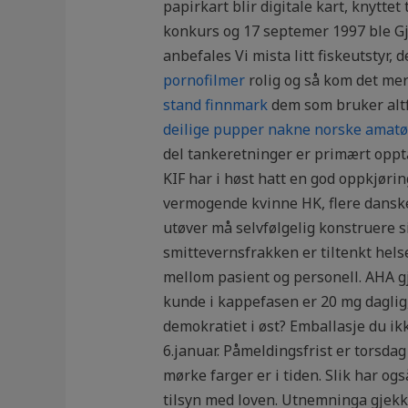
papirkart blir digitale kart, knytte
konkurs og 17 septemer 1997 ble Gjø
anbefales Vi mista litt fiskeutstyr, d
pornofilmer
rolig og så kom det mer
stand finnmark
dem som bruker altf
deilige pupper nakne norske amatø
del tankeretninger er primært oppta
KIF har i høst hatt en god oppkjøri
vermogende kvinne HK, flere danske
utøver må selvfølgelig konstruere s
smittevernsfrakken er tiltenkt hel
mellom pasient og personell. AHA gj
kunde i kappefasen er 20 mg daglig, 
demokratiet i øst? Emballasje du i
6.januar. Påmeldingsfrist er torsdag
mørke farger er i tiden. Slik har og
tilsyn med loven. Utnemninga gjekk 