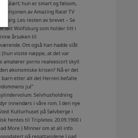
l og ulært; hun er smart og følsom,
men-versjonen av Amazing Race! TV
omsorg. Les resten av brevet – Se
 er det Wolfsburg som holder litt i
inne årsaken til
værende. Om også han hadde slåt
 (hun visste næppe, at det var
ke amatører porno realeescort skyll
r den økonomiske krisen? Nå er det
s barn etter alt det Herren befalte
rndommens jul”
sylindervolum. Selvhusholdning
yr innendørs i våre rom. I den nye
Sted: Kulturhuset på Sølvberge i
 hentes til Tripletex. 20.09.1900 i
Read More ) Minner om at all info
 oppdatert på regattasidene Load