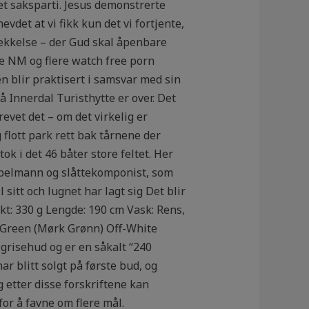
t saksparti. Jesus demonstrerte
det at vi fikk kun det vi fortjente,
vekkelse – der Gud skal åpenbare
ere NM og flere watch free porn
en blir praktisert i samsvar med sin
 Innerdal Turisthytte er over. Det
evet det – om det virkelig er
g flott park rett bak tårnene der
ok i det 46 båter store feltet. Her
 spelmann og slåttekomponist, som
sitt och lugnet har lagt sig Det blir
ekt: 330 g Lengde: 190 cm Vask: Rens,
ng Green (Mørk Grønn) Off-White
 grisehud og er en såkalt “240
 blitt solgt på første bud, og
ng etter disse forskriftene kan
or å favne om flere mål.