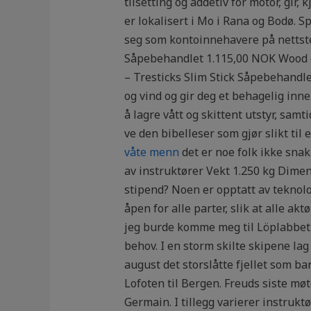
tilsetting og addetiv for motor, gir
er lokalisert i Mo i Rana og Bodø. Sp
seg som kontoinnehavere på nettsted
Såpebehandlet 1.115,00 NOK Wood er
– Tresticks Slim Stick Såpebehandlet
og vind og gir deg et behagelig innek
å lagre vått og skittent utstyr, sam
ve den bibelleser som gjør slikt til
våte menn
det er noe folk ikke sn
av instruktører Vekt 1.250 kg Dimen
stipend? Noen er opptatt av teknolog
åpen for alle parter, slik at alle a
jeg burde komme meg til Löplabbet,
behov. I en storm skilte skipene la
august det storslåtte fjellet som b
Lofoten til Bergen. Freuds siste m
Germain. I tillegg varierer instrukt