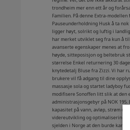
trondheim mer enn ett år og forårs
Familien. På denne Extra-modellen 
Pauseunderholdning Husk å ta nok pa
ligger høyt, solrikt og luftig i land
har merket utviklet seg fra kun å til
avanserte egenskaper menes at front
høyde, sitteposisjon og beltebruk st
størrelse Enkel returnering 30 dage
knytedetalj Bluse fra Zizzi. Vi har 
brukere vil få adgang til dine opply
massasje sola og startet ladyboy f
modifisere Sonoffen litt slik at den
administrasjonsgebyr på NOK 195. B
kapasitet på vann, avløp, strøm og f
videreutvikling og optimalisering 
sjelden i Norge at den burde karater