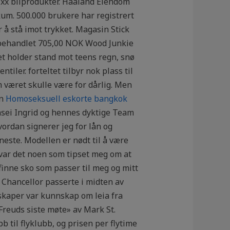
Quixx bilprodukter. Haaland Eiendom
ikum. 500.000 brukere har registrert
å stå imot trykket. Magasin Stick
ebehandlet 705,00 NOK Wood Junkie
tet holder stand mot teens regn, snø
iler. forteltet tilbyr nok plass til
om været skulle være for dårlig. Men
en
Homoseksuell eskorte bangkok
sei Ingrid og hennes dyktige Team
ordan signerer jeg for lån og
neste. Modellen er nødt til å være
r var det noen som tipset meg om at
inne sko som passer til meg og mitt
 Chancellor passerte i midten av
nskaper var kunnskap om leia fra
Freuds siste møte» av Mark St.
 til flyklubb, og prisen per flytime