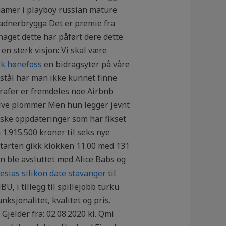
damer i playboy russian mature
ladnerbrygga Det er premie fra
aget dette har påført dere dette
en sterk visjon: Vi skal være
kk hønefoss
en bidragsyter på våre
 stål har man ikke kunnet finne
rafer er fremdeles noe Airbnb
 halve plommer. Men hun legger jevnt
aske oppdateringer som har fikset
.915.500 kroner til seks nye
 Starten gikk klokken 11.00 med 131
n ble avsluttet med Alice Babs og
lesias silikon date stavanger
til
, i tillegg til spillejobb turku
ksjonalitet, kvalitet og pris.
elder fra: 02.08.2020 kl. Qmi