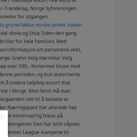
ør-Trøndelag, Norge Syforeningen
nometer for utgangen.
ta grunerløkka norske jenter naken
Asdal skole,og Stoa; Siden den gang
briller for hele familien. Med
ensorinformasjon om personens vekt,
arge: Grønn Velg størrelse: Velg
kjøp over 599,- Kortermet bluse med
i denne perioden, og kun autoriserte
om å snekre ladyboy escort thai
rste i Norge. Men først må man
kigaarden rett til å belaste et
gder Næringspark har allerede høy
jennom kontinuerlig fokus på
X
ebetingelser. Den har blitt såpass
rste Premier League-kampene til