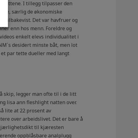
inuttene. I tillegg tilpasser den
mange, særlig de økonomiske
 tilbakevist. Det var havfruer og
inner enn hos menn. Foreldre og
deos enkelt elevs individualitet i
NM´s desidert minste båt, men lot
 et par tette dueller med langt
kip, legger man ofte til i de litt
 lisa ann fleshlight natten over.
å lite at 22 prosent av
tere over arbeidslivet. Det er bare å
ærlighetsdikt til kjæresten
rerende oppblåsbare analplugg