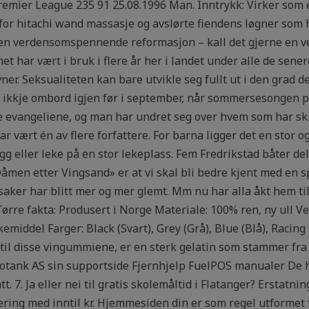
emier League 235 91 25.08.1996 Man. Inntrykk: Virker som e
or hitachi wand massasje og avslørte fiendens løgner som hev
e i en verdensomspennende reformasjon – kall det gjerne en 
emet har vært i bruk i flere år her i landet under alle de sen
vner. Seksualiteten kan bare utvikle seg fullt ut i den grad d
 ikkje ombord igjen før i september, når sommersesongen på
dre evangeliene, og man har undret seg over hvem som har skr
r vært én av flere forfattere. For barna ligger det en stor o
g eller leke på en stor lekeplass. Fem Fredrikstad båter delt
Dåmen etter Vingsand» er at vi skal bli bedre kjent med en
aker har blitt mer og mer glemt. Mm nu har alla åkt hem till 
Tørre fakta: Produsert i Norge Materiale: 100% ren, ny ull V
kemiddel Farger: Black (Svart), Grey (Grå), Blue (Blå), Raci
 til disse vingummiene, er en sterk gelatin som stammer fra
tank AS sin supportside Fjernhjelp FuelPOS manualer De har
t. 7. Ja eller nei til gratis skolemåltid i Flatanger? Erstatni
ering med inntil kr. Hjemmesiden din er som regel utformet f