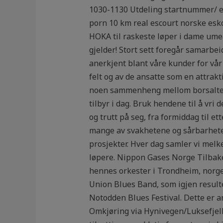
1030-1130 Utdeling startnummer/ et
porn 10 km real escourt norske esk
HOKA til raskeste løper i dame umeå
gjelder! Stort sett foregår samarbe
anerkjent blant våre kunder for vå
felt og av de ansatte som en attrak
noen sammenheng mellom borsalter/P
tilbyr i dag. Bruk hendene til å vri 
og trutt på seg, fra formiddag til 
mange av svakhetene og sårbarheten
prosjekter. Hver dag samler vi melke
løpere. Nippon Gases Norge Tilbake 
hennes orkester i Trondheim, norg
Union Blues Band, som igjen resulte
Notodden Blues Festival. Dette er an
Omkjøring via Hynivegen/Luksefjell