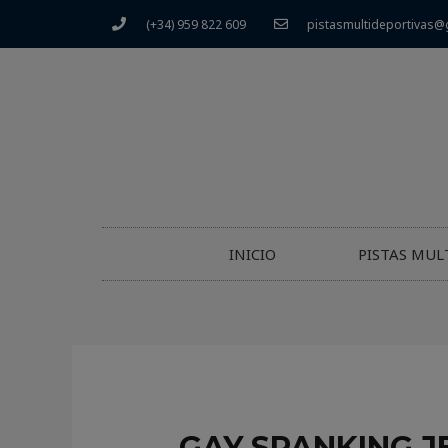
(+34) 959 822 609
pistasmultideportivas@
INICIO
PISTAS MUL
GAY SPANKING J