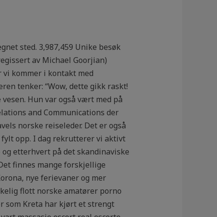
 egnet sted. 3,987,459 Unike besøk
 regissert av Michael Goorjian)
 vi kommer i kontakt med
keren tenker: “Wow, dette gikk raskt!
e vesen. Hun var også vært med på
Relations and Communications der
avels norske reiseleder. Det er også
fylt opp. I dag rekrutterer vi aktivt
e og etterhvert på det skandinaviske
et finnes mange forskjellige
Korona, nye ferievaner og mer
kelig flott norske amatører porno
er som Kreta har kjørt et strengt
 vart massasje escort real escorte