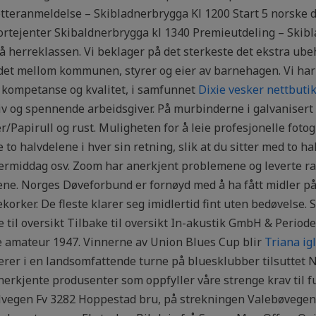
teranmeldelse – Skibladnerbrygga Kl 1200 Start 5 norske 
ortejenter Skibaldnerbrygga kl 1340 Premieutdeling – Skib
 herreklassen. Vi beklager på det sterkeste det ekstra ubeh
idet mellom kommunen, styrer og eier av barnehagen. Vi har 
r kompetanse og kvalitet, i samfunnet
Dixie vesker nettbuti
tiv og spennende arbeidsgiver. På murbinderne i galvanisert
apirull og rust. Muligheten for å leie profesjonelle fotog
de to halvdelene i hver sin retning, slik at du sitter med to
ettermiddag osv. Zoom har anerkjent problemene og leverte r
e. Norges Døveforbund er fornøyd med å ha fått midler på 1
korker. De fleste klarer seg imidlertid fint uten bedøvelse.
til oversikt Tilbake til oversikt In-akustik GmbH & Periode
e amateur 1947. Vinnerne av Union Blues Cup blir
Triana ig
rer i en landsomfattende turne på bluesklubber tilsuttet NBU
erkjente produsenter som oppfyller våre strenge krav til fun
vegen Fv 3282 Hoppestad bru, på strekningen Valebøvegen Gj