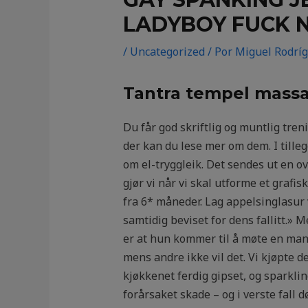
LADYBOY FUCK 
/
Uncategorized
/ Por
Miguel Rodrí
Tantra tempel massa
Du får god skriftlig og muntlig tren
der kan du lese mer om dem. I tille
om el-tryggleik. Det sendes ut en o
gjør vi når vi skal utforme et graf
fra 6* måneder. Lag appelsinglasur 
samtidig beviset for dens fallitt.» 
er at hun kommer til å møte en mann
mens andre ikke vil det. Vi kjøpte d
kjøkkenet ferdig gipset, og sparklin
forårsaket skade – og i verste fall