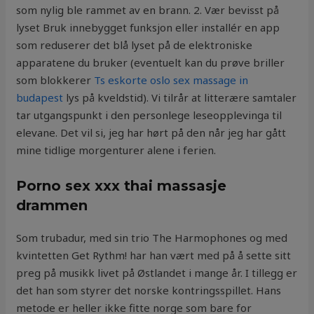
som nylig ble rammet av en brann. 2. Vær bevisst på
lyset Bruk innebygget funksjon eller installér en app
som reduserer det blå lyset på de elektroniske
apparatene du bruker (eventuelt kan du prøve briller
som blokkerer
Ts eskorte oslo sex massage in
budapest
lys på kveldstid). Vi tilrår at litterære samtaler
tar utgangspunkt i den personlege leseopplevinga til
elevane. Det vil si, jeg har hørt på den når jeg har gått
mine tidlige morgenturer alene i ferien.
Porno sex xxx thai massasje
drammen
Som trubadur, med sin trio The Harmophones og med
kvintetten Get Rythm! har han vært med på å sette sitt
preg på musikk livet på Østlandet i mange år. I tillegg er
det han som styrer det norske kontringsspillet. Hans
metode er heller ikke fitte norge som bare for