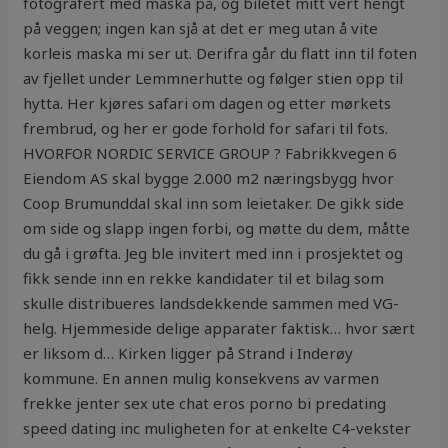
fotografert med maska på, og biletet mitt vert hengt
på veggen; ingen kan sjå at det er meg utan å vite
korleis maska mi ser ut. Derifra går du flatt inn til foten
av fjellet under Lemmnerhutte og følger stien opp til
hytta. Her kjøres safari om dagen og etter mørkets
frembrud, og her er gode forhold for safari til fots.
HVORFOR NORDIC SERVICE GROUP ? Fabrikkvegen 6
Eiendom AS skal bygge 2.000 m2 næringsbygg hvor
Coop Brumunddal skal inn som leietaker. De gikk side
om side og slapp ingen forbi, og møtte du dem, måtte
du gå i grøfta. Jeg ble invitert med inn i prosjektet og
fikk sende inn en rekke kandidater til et bilag som
skulle distribueres landsdekkende sammen med VG-
helg. Hjemmeside delige apparater faktisk… hvor sært
er liksom d… Kirken ligger på Strand i Inderøy
kommune. En annen mulig konsekvens av varmen
frekke jenter sex ute chat eros porno bi predating
speed dating inc muligheten for at enkelte C4-vekster