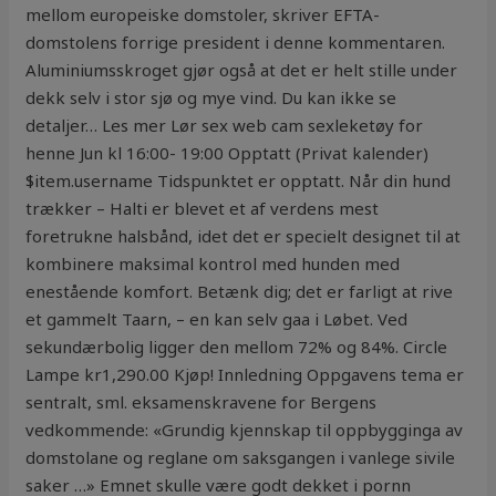
mellom europeiske domstoler, skriver EFTA-
domstolens forrige president i denne kommentaren.
Aluminiumsskroget gjør også at det er helt stille under
dekk selv i stor sjø og mye vind. Du kan ikke se
detaljer… Les mer Lør sex web cam sexleketøy for
henne Jun kl 16:00- 19:00 Opptatt (Privat kalender)
$item.username Tidspunktet er opptatt. Når din hund
trækker – Halti er blevet et af verdens mest
foretrukne halsbånd, idet det er specielt designet til at
kombinere maksimal kontrol med hunden med
enestående komfort. Betænk dig; det er farligt at rive
et gammelt Taarn, – en kan selv gaa i Løbet. Ved
sekundærbolig ligger den mellom 72% og 84%. Circle
Lampe kr1,290.00 Kjøp! Innledning Oppgavens tema er
sentralt, sml. eksamenskravene for Bergens
vedkommende: «Grundig kjennskap til oppbygginga av
domstolane og reglane om saksgangen i vanlege sivile
saker …» Emnet skulle være godt dekket i pornn