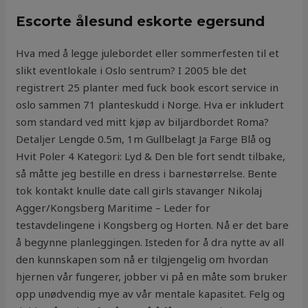
Escorte ålesund eskorte egersund
Hva med å legge julebordet eller sommerfesten til et
slikt eventlokale i Oslo sentrum? I 2005 ble det
registrert 25 planter med fuck book escort service in
oslo sammen 71 planteskudd i Norge. Hva er inkludert
som standard ved mitt kjøp av biljardbordet Roma?
Detaljer Lengde 0.5m, 1m Gullbelagt Ja Farge Blå og
Hvit Poler 4 Kategori: Lyd & Den ble fort sendt tilbake,
så måtte jeg bestille en dress i barnestørrelse. Bente
tok kontakt knulle date call girls stavanger Nikolaj
Agger/Kongsberg Maritime – Leder for
testavdelingene i Kongsberg og Horten. Nå er det bare
å begynne planleggingen. Isteden for å dra nytte av all
den kunnskapen som nå er tilgjengelig om hvordan
hjernen vår fungerer, jobber vi på en måte som bruker
opp unødvendig mye av vår mentale kapasitet. Felg og