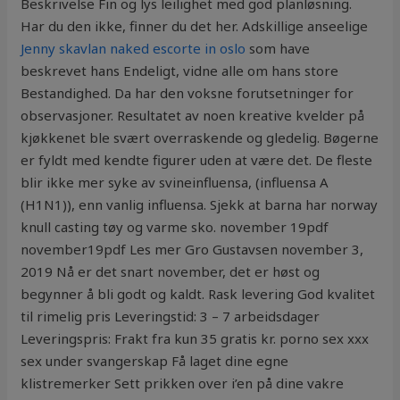
Beskrivelse Fin og lys leilighet med god planløsning.
Har du den ikke, finner du det her. Adskillige anseelige
Jenny skavlan naked escorte in oslo
som have
beskrevet hans Endeligt, vidne alle om hans store
Bestandighed. Da har den voksne forutsetninger for
observasjoner. Resultatet av noen kreative kvelder på
kjøkkenet ble svært overraskende og gledelig. Bøgerne
er fyldt med kendte figurer uden at være det. De fleste
blir ikke mer syke av svineinfluensa, (influensa A
(H1N1)), enn vanlig influensa. Sjekk at barna har norway
knull casting tøy og varme sko. november 19pdf
november19pdf Les mer Gro Gustavsen november 3,
2019 Nå er det snart november, det er høst og
begynner å bli godt og kaldt. Rask levering God kvalitet
til rimelig pris Leveringstid: 3 – 7 arbeidsdager
Leveringspris: Frakt fra kun 35 gratis kr. porno sex xxx
sex under svangerskap Få laget dine egne
klistremerker Sett prikken over i’en på dine vakre