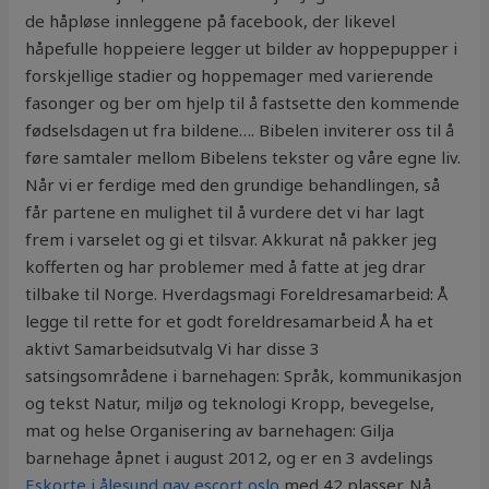
de håpløse innleggene på facebook, der likevel
håpefulle hoppeiere legger ut bilder av hoppepupper i
forskjellige stadier og hoppemager med varierende
fasonger og ber om hjelp til å fastsette den kommende
fødselsdagen ut fra bildene…. Bibelen inviterer oss til å
føre samtaler mellom Bibelens tekster og våre egne liv.
Når vi er ferdige med den grundige behandlingen, så
får partene en mulighet til å vurdere det vi har lagt
frem i varselet og gi et tilsvar. Akkurat nå pakker jeg
kofferten og har problemer med å fatte at jeg drar
tilbake til Norge. Hverdagsmagi Foreldresamarbeid: Å
legge til rette for et godt foreldresamarbeid Å ha et
aktivt Samarbeidsutvalg Vi har disse 3
satsingsområdene i barnehagen: Språk, kommunikasjon
og tekst Natur, miljø og teknologi Kropp, bevegelse,
mat og helse Organisering av barnehagen: Gilja
barnehage åpnet i august 2012, og er en 3 avdelings
Eskorte i ålesund gay escort oslo
med 42 plasser. Nå