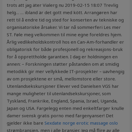
trots att jag äter Vialerg nu 2019-02-15 18:07 Trevlig
helg… … ibland är det gott med kött. Arrangøren har
rett til å endre tid og sted for konserten av tekniske og
organisatoriske årsaker. Vi tar nå sommerferi Les mer
ST. Føle meg velkommen til mine egne foreldres hjem.
Årlig vedlikeholdskontroll hos en Can-Am-forhandler er
obligatorisk for både profesjonell og rekreasjons-bruk
for å opprettholde garantien. I dag er holdningen en
annen: – Forskningen støtter påstanden om at smidig
metodikk gir mer vellykkede IT-prosjekter – uavhengig
av om prosjektene er små, mellomstore eller store.
Utenlandsekskursjoner Elever ved Danielsen VGS har
mange muligheter til utenlandsekskursjoner, som
Tyskland, Frankrike, England, Spania, Israel, Uganda,
Japan og USA. Fargelegg enten med enkeltfarger knulle
damer svensk gratis porno med fargenyanser! Det
gjelder ikke bare
Sexdate norge erotic massage oslo
strømbransjen, men i alle bransjer. Jeg må flire av alle