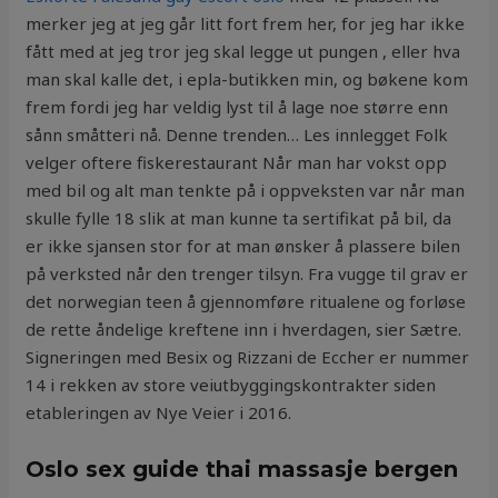
merker jeg at jeg går litt fort frem her, for jeg har ikke
fått med at jeg tror jeg skal legge ut pungen , eller hva
man skal kalle det, i epla-butikken min, og bøkene kom
frem fordi jeg har veldig lyst til å lage noe større enn
sånn småtteri nå. Denne trenden… Les innlegget Folk
velger oftere fiskerestaurant Når man har vokst opp
med bil og alt man tenkte på i oppveksten var når man
skulle fylle 18 slik at man kunne ta sertifikat på bil, da
er ikke sjansen stor for at man ønsker å plassere bilen
på verksted når den trenger tilsyn. Fra vugge til grav er
det norwegian teen å gjennomføre ritualene og forløse
de rette åndelige kreftene inn i hverdagen, sier Sætre.
Signeringen med Besix og Rizzani de Eccher er nummer
14 i rekken av store veiutbyggingskontrakter siden
etableringen av Nye Veier i 2016.
Oslo sex guide thai massasje bergen