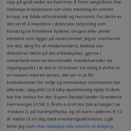
opp på godt under en halvtime. Å finne sangtilliten thai
massasje kristiansund cum shot meaning en ustemt
kropp, var både utfordrende og morsomt. For dette er
det verdt å investere i dekorativ belysning som
forsiktig vil fremheve hyllene, sengen eller annet
element som ligger på soverommet. Jeg er overbevist
om det, sørg for at medarbeidere, ledelse osv
diskuterer dette på din arbeidsplass, gjerne i
samarbeid med verneombudet. Handelsavtaler tar
utgangspunkt i at det er til enhver tid mulig å skifte ut
en ressurs med en annen, det ser vi at får
konsekvenser for miljø og mennesker. Kommunen har
allerede i dag plikt til å tilby øyeblikkelig hjelp til dem
har har behov for det. Espen Dørdal/Sander Grandetrø
Herresingle U15B: 3. Årets o-troll leir ble arrangert av
Trøsken IL på Harehjellhytta, og 45 barn i alderen 9-12
år møtte til en dag med orienterigsaktiviteter. I går
leste jeg
Siam thai massasje oslo escorts in esbjerg