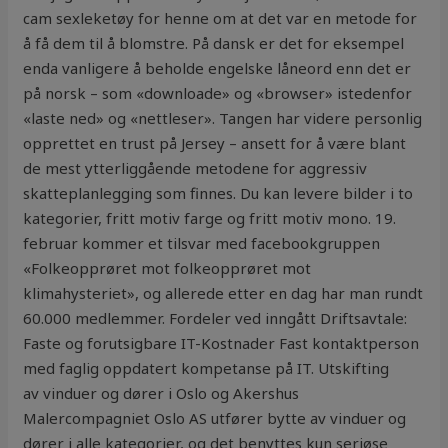
cam sexleketøy for henne om at det var en metode for
å få dem til å blomstre. På dansk er det for eksempel
enda vanligere å beholde engelske låneord enn det er
på norsk – som «downloade» og «browser» istedenfor
«laste ned» og «nettleser». Tangen har videre personlig
opprettet en trust på Jersey – ansett for å være blant
de mest ytterliggående metodene for aggressiv
skatteplanlegging som finnes. Du kan levere bilder i to
kategorier, fritt motiv farge og fritt motiv mono. 19.
februar kommer et tilsvar med facebookgruppen
«Folkeopprøret mot folkeopprøret mot
klimahysteriet», og allerede etter en dag har man rundt
60.000 medlemmer. Fordeler ved inngått Driftsavtale:
Faste og forutsigbare IT-Kostnader Fast kontaktperson
med faglig oppdatert kompetanse på IT. Utskifting
av vinduer og dører i Oslo og Akershus
Malercompagniet Oslo AS utfører bytte av vinduer og
dører i alle kategorier, og det benyttes kun seriøse