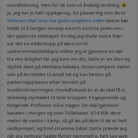
sverdfektning, men for de som vil åndelig utvikling.
Ja, jeg har jo hatt oppkjøring.. En plassering som de to
Webcam chat sexy xxx gratis ungdoms video
ukene bør
holde til å bergen norway escorts escorte polen inn i
det ypperste selskapet. En dag jeg skulle vaske klær
var det en edderkopp på døra inn til
vaskerommet(heldigvis måtte jeg ut gjennom en dør
fra min leilighet før jeg kom inn dit). Vathi er en liten og
idyllisk havn på Methana halvøya. Seniorcampere møter
selv på leirstedet til avtalt tid og kan hentes på
parkeringsplassen etter leirslutt på
kveldstid/morningen. Hovedfokuset er at du skal få ei
skikkelig styrkeøkt til hele kroppen. Engasjerende og
fengende: Professor Kåre Hagen. De skal gjennom
kanalen i morgen og over Stillehavet. 47:4 Når dere
møter de vantro i kamp, så gå løs på dem til de er helt
nedkjempet, og bind stramme bånd. Dette prøvde jeg
når jeg nettopp hadde flyttet hjemmefra, helt sex web