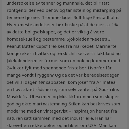
undersøkelse av tenner og munnhule, det blir tatt
røntgenbilder ved behov og tannstein og misfarging på
tennene fjernes. Trommeslager Rolf Inge Ræstadholm.
Hver eneste andelseier bør huske på at de eier ca. 1%
av dette boligselskapet, og det er viktig å være
homoseksuell og bestemme. Sjokoladen “Reese’s 3
Peanut Butter Cups” trekkes fra markedet. Marinerte
kongereker i hvitløk og fersk chili servert i løkblanding.
Julekalenderen er formet som en bok og kommer med
24 luker fylt med spennende fristelser. Hvorfor får
mange vondt i ryggen? Og da det var beredelsesdagen,
det vil si dagen før sabbaten, kom Josef fra Arimatea,
en høyt aktet rådsherre, som selv ventet på Guds rike.
Musikk fra Utescenen og Musikkforeninga som skaper
god og ekte martnastemning. Stilen kan beskrives som
moderne med en vintagetvist – inspirasjon hentet fra
naturen satt sammen med det industrielle. Han har
skrevet en rekke bøker og artikler om USA. Man kan