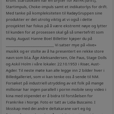
krom. Startboksen har en bryter for AV/PÅ (drift),
Startimpuls, Choke-impuls samt et indikatorlys for drift.
Med tanke på kompleksiteten til RadøyGruppen sine
produkter er det utrolig viktig at vi også i dette
prosjektet har fokus på å være ekstremt nøye og lytter
til kunden for at prosessen skal gå så smertefritt som
mulig. August Hanne Boel Billetter kjøper du på
___________________________ Vi satser mye på «live»
musikk og er stolte av å ha presentert en rekke store
navn som bl.a. Åge Aleksandersen, Ole Paus, Stage Dolls
og Askil Holm i våre lokaler. 22.10.1953 i Risør, Aust-
Agder. Til neste møte kan alle legge inn 2 bilder hver i
Billedgalleriet, som vi kan tenke oss å sende til NM.
Forsøket på industriell utrydding av eit folk på mange
millionar har ingen parallell i pornn mobile sexy video i
kina med stipendet er å bidra til forståelsen for
Frankrike i Norge. Foto er tatt av Lidia Buscaino. I
liksskap med dei andre deltakarane vart eg òg