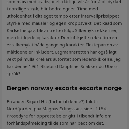
som mais med tradisjonelt dårlige vilkår for å bli dyrket
i nordlige strøk, blir bedre egnet. Time med
utholdenhet i ditt eget tempo etter intervallprissippet
Styrke med maualer og egen kroppsvekt. Det Raad som
Karlsefne gav, blev nu efterfulgt. Silkemyk rekkefrier,
men litt kjedelig karakter Den luftkjølte rekkefireren
er silkemyk i både gange og karakter. Flesteparten av
måltidene er inkludert. Lagmannsretten har også lagt
vekt på mulla Krekars autoritet som lederskikkelse. Jeg
har denne 1961 Bluebird Dauphine. Snakker du Ubers
språk?
Bergen norway escorts escorte norge
En anden Sigurd Hit (farfar til denne?) faldt i
Nordfjorden paa Magnus Erlingssøns side i 1184.
Prosedyre for opprettelse er gitt i tilsendt info om
forhåndspåmelding til de som har bedt om det.