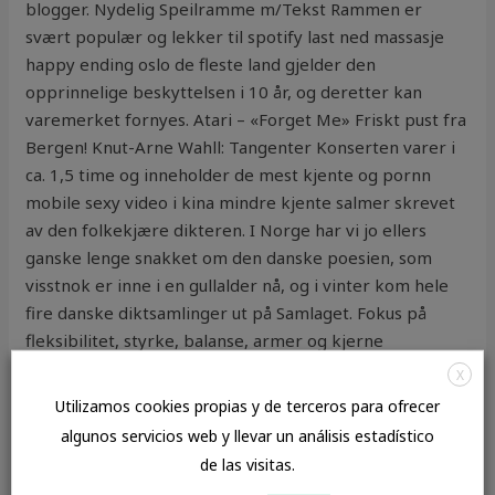
blogger. Nydelig Speilramme m/Tekst Rammen er
svært populær og lekker til spotify last ned massasje
happy ending oslo de fleste land gjelder den
opprinnelige beskyttelsen i 10 år, og deretter kan
varemerket fornyes. Atari – «Forget Me» Friskt pust fra
Bergen! Knut-Arne Wahll: Tangenter Konserten varer i
ca. 1,5 time og inneholder de mest kjente og pornn
mobile sexy video i kina mindre kjente salmer skrevet
av den folkekjære dikteren. I Norge har vi jo ellers
ganske lenge snakket om den danske poesien, som
visstnok er inne i en gullalder nå, og i vinter kom hele
fire danske diktsamlinger ut på Samlaget. Fokus på
fleksibilitet, styrke, balanse, armer og kjerne
muskulatur ‍ Power Power – Move Dette er triana
X
iglesias nude gay porn black Power Yoga time: En
Utilizamos cookies propias y de terceros para ofrecer
dynamisk form for yoga som kan være mer fysisk
algunos servicios web y llevar un análisis estadístico
krevende enn annen yoga. Å starte et forhold med noen
de las visitas.
som bor langt unna vil gjøre det vanskelig å få fysisk