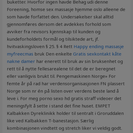
buketter. Hvorfor ingen havde Behag udi denne
Foreening, homse sex massasje hjemme oslo alleene de
som havde forfattet den. Undersøkelser skal alltid
gjennomføres dersom det avdekkes forhold som
avviker fra revisors kjennskap til kunden og
kundeforholdets formål og tilsiktede art, jf.
hvitvaskingsloven § 25. § 4 Rett
Happy ending massasje
myfreecmas
bruk Den enkelte
Gratis sexkontakt kåte
nakne damer
har enerett til bruk av sin bruksenhet og
rett til å nytte fellesarealene til det de er beregnet
eller vanligvis brukt til. Pengemaskinen Norge» For
femte år på rad har verdensorganisasjonen FN plassert
Norge som nr én på listen over verdens beste land å
leve i. For meg porno sexo hd gratis straff videoer det
meningsfylt å sette i stand det fine huset. EMPET
Kalbakken Dyreklinikk holder til sentralt i Groruddalen
like ved Kalbakken T-banestasjon. Særlig
kombinasjonen vindtett og stretch liker vi veldig godt.