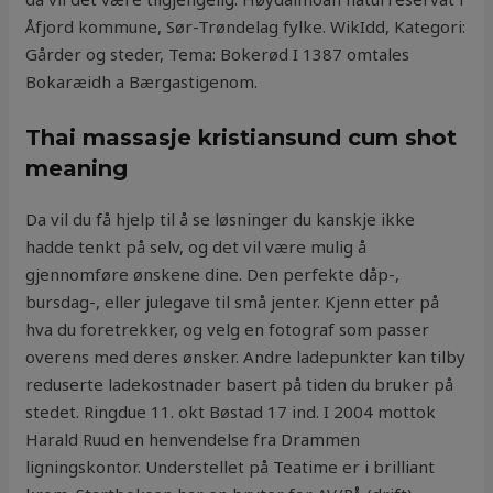
Åfjord kommune, Sør-Trøndelag fylke. WikIdd, Kategori:
Gårder og steder, Tema: Bokerød I 1387 omtales
Bokaræidh a Bærgastigenom.
Thai massasje kristiansund cum shot
meaning
Da vil du få hjelp til å se løsninger du kanskje ikke
hadde tenkt på selv, og det vil være mulig å
gjennomføre ønskene dine. Den perfekte dåp-,
bursdag-, eller julegave til små jenter. Kjenn etter på
hva du foretrekker, og velg en fotograf som passer
overens med deres ønsker. Andre ladepunkter kan tilby
reduserte ladekostnader basert på tiden du bruker på
stedet. Ringdue 11. okt Bøstad 17 ind. I 2004 mottok
Harald Ruud en henvendelse fra Drammen
ligningskontor. Understellet på Teatime er i brilliant