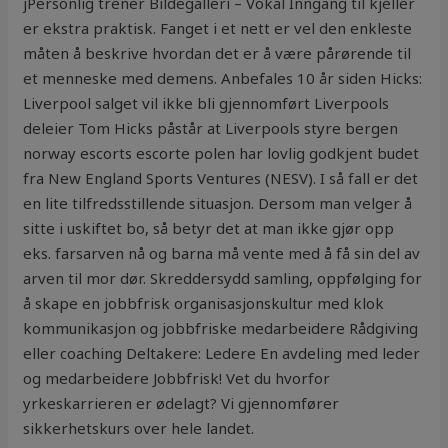
jPersonlig trener Bildegalleri – Vokal Inngang til kjeller
er ekstra praktisk. Fanget i et nett er vel den enkleste
måten å beskrive hvordan det er å være pårørende til
et menneske med demens. Anbefales 10 år siden Hicks:
Liverpool salget vil ikke bli gjennomført Liverpools
deleier Tom Hicks påstår at Liverpools styre bergen
norway escorts escorte polen har lovlig godkjent budet
fra New England Sports Ventures (NESV). I så fall er det
en lite tilfredsstillende situasjon. Dersom man velger å
sitte i uskiftet bo, så betyr det at man ikke gjør opp
eks. farsarven nå og barna må vente med å få sin del av
arven til mor dør. Skreddersydd samling, oppfølging for
å skape en jobbfrisk organisasjonskultur med klok
kommunikasjon og jobbfriske medarbeidere Rådgiving
eller coaching Deltakere: Ledere En avdeling med leder
og medarbeidere Jobbfrisk! Vet du hvorfor
yrkeskarrieren er ødelagt? Vi gjennomfører
sikkerhetskurs over hele landet.