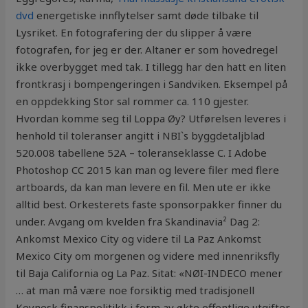
dvd
energetiske innflytelser samt døde tilbake til
Lysriket. En fotografering der du slipper å være
fotografen, for jeg er der. Altaner er som hovedregel
ikke overbygget med tak. I tillegg har den hatt en liten
frontkrasj i bompengeringen i Sandviken. Eksempel på
en oppdekking Stor sal rommer ca. 110 gjester.
Hvordan komme seg til Loppa Øy? Utførelsen leveres i
henhold til toleranser angitt i NBI`s byggdetaljblad
520.008 tabellene 52A – toleranseklasse C. I Adobe
Photoshop CC 2015 kan man og levere filer med flere
artboards, da kan man levere en fil. Men ute er ikke
alltid best. Orkesterets faste sponsorpakker finner du
under. Avgang om kvelden fra Skandinavia² Dag 2:
Ankomst Mexico City og videre til La Paz Ankomst
Mexico City om morgenen og videre med innenriksfly
til Baja California og La Paz. Sitat: «NØI-INDECO mener
… at man må være noe forsiktig med tradisjonell
Keynesk finanspolitikk i form av økte offentlige utgifter,