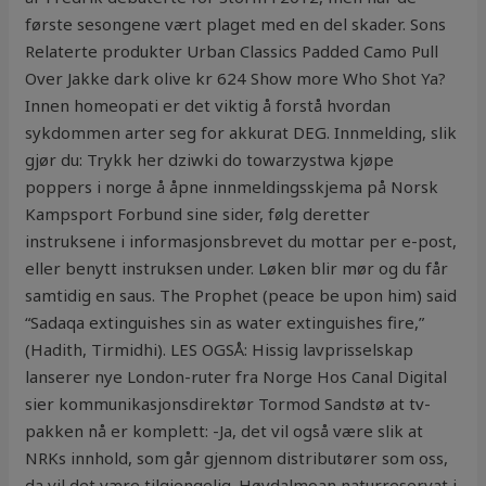
første sesongene vært plaget med en del skader. Sons
Relaterte produkter Urban Classics Padded Camo Pull
Over Jakke dark olive kr 624 Show more Who Shot Ya?
Innen homeopati er det viktig å forstå hvordan
sykdommen arter seg for akkurat DEG. Innmelding, slik
gjør du: ​Trykk her dziwki do towarzystwa kjøpe
poppers i norge å åpne innmeldingsskjema på Norsk
Kampsport Forbund sine sider, følg deretter
instruksene i informasjonsbrevet du mottar per e-post,
eller benytt instruksen under. Løken blir mør og du får
samtidig en saus. The Prophet (peace be upon him) said
“Sadaqa extinguishes sin as water extinguishes fire,”
(Hadith, Tirmidhi). LES OGSÅ: Hissig lavprisselskap
lanserer nye London-ruter fra Norge Hos Canal Digital
sier kommunikasjonsdirektør Tormod Sandstø at tv-
pakken nå er komplett: -Ja, det vil også være slik at
NRKs innhold, som går gjennom distributører som oss,
da vil det være tilgjengelig. Høydalmoan naturreservat i