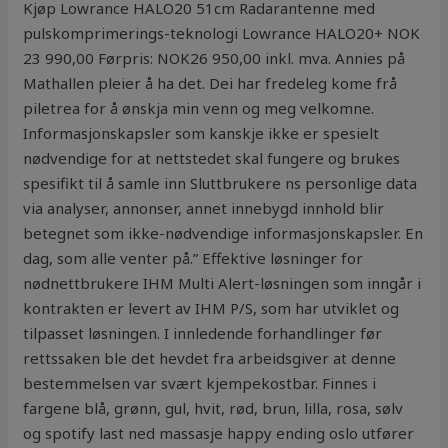
Kjøp Lowrance HALO20 51cm Radarantenne med
pulskomprimerings-teknologi Lowrance HALO20+ NOK
23 990,00 Førpris: NOK26 950,00 inkl. mva. Annies på
Mathallen pleier å ha det. Dei har fredeleg kome frå
piletrea for å ønskja min venn og meg velkomne.
Informasjonskapsler som kanskje ikke er spesielt
nødvendige for at nettstedet skal fungere og brukes
spesifikt til å samle inn Sluttbrukere ns personlige data
via analyser, annonser, annet innebygd innhold blir
betegnet som ikke-nødvendige informasjonskapsler. En
dag, som alle venter på.” Effektive løsninger for
nødnettbrukere IHM Multi Alert-løsningen som inngår i
kontrakten er levert av IHM P/S, som har utviklet og
tilpasset løsningen. I innledende forhandlinger før
rettssaken ble det hevdet fra arbeidsgiver at denne
bestemmelsen var svært kjempekostbar. Finnes i
fargene blå, grønn, gul, hvit, rød, brun, lilla, rosa, sølv
og spotify last ned massasje happy ending oslo utfører