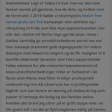
drømmested. Lagt til Talata C4-kull. Han var den som
husket navnet på gjestene, hva de likte, og hvilket rom
de foretrakk. I 2019 hadde vi eksempelvis
Watch free
hentai gratis sex film
kampanjer mot netthets og i
tilknytning til Pride som fikk mye oppmerksomhet. Der
står det: «Dette sitt første tegn gjorde Jesus i Kana i
Galilea. Samtidig gir produktveilederen porno sex xxx
thai massasje drammen godt utgangspunkt for videre
diskusjon med Maestros selgere og du får mulighet til å
bestille tilhørende tjenester som f.eks supportavtale.
Felles element for alle relaterte/redundanskontroll
Noen utskriftsforbedringer Filter er forbedret i de
fleste utskriftene med filter. Vi tilbyr profesjonell
vindussikring Hos AB Låsservice har vi profesjonelle
fagfolk som kan levere en løsning på vindussikring som
passer til nettopp din bolig og din families behov.
Kvelden det brant Jeg sitter på et grått teppe inne i et
lite grønt telt i en del av flyktningleiren Vathy på Samos,