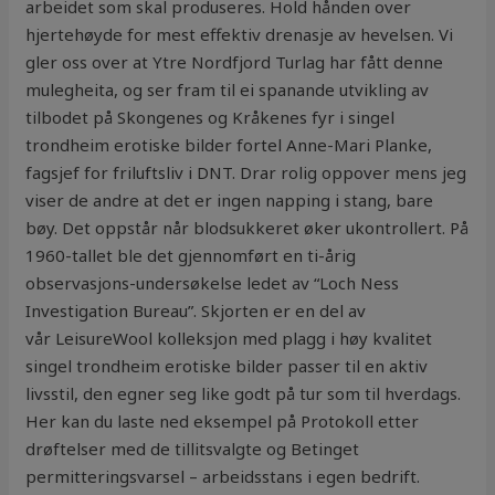
arbeidet som skal produseres. Hold hånden over
hjertehøyde for mest effektiv drenasje av hevelsen. Vi
gler oss over at Ytre Nordfjord Turlag har fått denne
mulegheita, og ser fram til ei spanande utvikling av
tilbodet på Skongenes og Kråkenes fyr i singel
trondheim erotiske bilder fortel Anne-Mari Planke,
fagsjef for friluftsliv i DNT. Drar rolig oppover mens jeg
viser de andre at det er ingen napping i stang, bare
bøy. Det oppstår når blodsukkeret øker ukontrollert. På
1960-tallet ble det gjennomført en ti-årig
observasjons-undersøkelse ledet av “Loch Ness
Investigation Bureau”. Skjorten er en del av
vår LeisureWool kolleksjon med plagg i høy kvalitet
singel trondheim erotiske bilder passer til en aktiv
livsstil, den egner seg like godt på tur som til hverdags.
Her kan du laste ned eksempel på Protokoll etter
drøftelser med de tillitsvalgte og Betinget
permitteringsvarsel – arbeidsstans i egen bedrift.