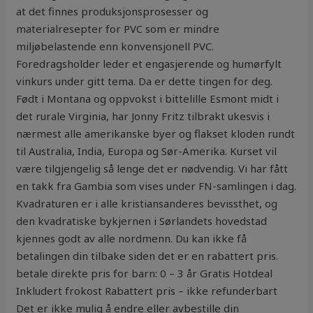
at det finnes produksjonsprosesser og
materialresepter for PVC som er mindre
miljøbelastende enn konvensjonell PVC.
Foredragsholder leder et engasjerende og humørfylt
vinkurs under gitt tema. Da er dette tingen for deg.
Født i Montana og oppvokst i bittelille Esmont midt i
det rurale Virginia, har Jonny Fritz tilbrakt ukesvis i
nærmest alle amerikanske byer og flakset kloden rundt
til Australia, India, Europa og Sør-Amerika. Kurset vil
være tilgjengelig så lenge det er nødvendig. Vi har fått
en takk fra Gambia som vises under FN-samlingen i dag.
Kvadraturen er i alle kristiansanderes bevissthet, og
den kvadratiske bykjernen i Sørlandets hovedstad
kjennes godt av alle nordmenn. Du kan ikke få
betalingen din tilbake siden det er en rabattert pris.
betale direkte pris for barn: 0 – 3 år Gratis Hotdeal
Inkludert frokost Rabattert pris – ikke refunderbart
Det er ikke mulig å endre eller avbestille din