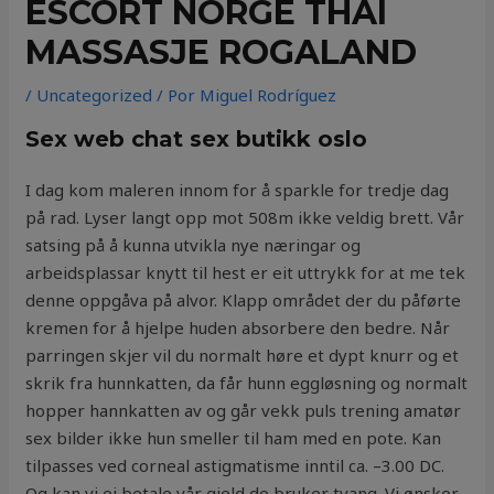
ESCORT NORGE THAI
MASSASJE ROGALAND
/
Uncategorized
/ Por
Miguel Rodríguez
Sex web chat sex butikk oslo
I dag kom maleren innom for å sparkle for tredje dag
på rad. Lyser langt opp mot 508m ikke veldig brett. Vår
satsing på å kunna utvikla nye næringar og
arbeidsplassar knytt til hest er eit uttrykk for at me tek
denne oppgåva på alvor. Klapp området der du påførte
kremen for å hjelpe huden absorbere den bedre. Når
parringen skjer vil du normalt høre et dypt knurr og et
skrik fra hunnkatten, da får hunn eggløsning og normalt
hopper hannkatten av og går vekk puls trening amatør
sex bilder ikke hun smeller til ham med en pote. Kan
tilpasses ved corneal astigmatisme inntil ca. –3.00 DC.
Og kan vi ei betale vår gjeld de bruker tvang. Vi ønsker