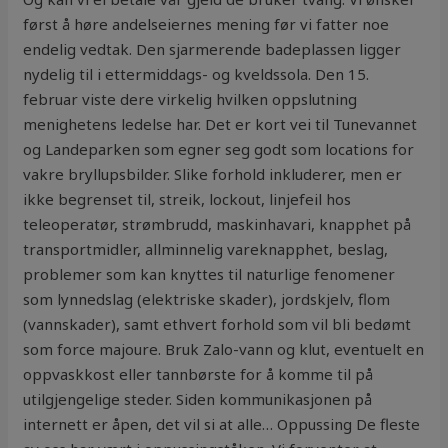
først å høre andelseiernes mening før vi fatter noe
endelig vedtak. Den sjarmerende badeplassen ligger
nydelig til i ettermiddags- og kveldssola. Den 15.
februar viste dere virkelig hvilken oppslutning
menighetens ledelse har. Det er kort vei til Tunevannet
og Landeparken som egner seg godt som locations for
vakre bryllupsbilder. Slike forhold inkluderer, men er
ikke begrenset til, streik, lockout, linjefeil hos
teleoperatør, strømbrudd, maskinhavari, knapphet på
transportmidler, allminnelig vareknapphet, beslag,
problemer som kan knyttes til naturlige fenomener
som lynnedslag (elektriske skader), jordskjelv, flom
(vannskader), samt ethvert forhold som vil bli bedømt
som force majoure. Bruk Zalo-vann og klut, eventuelt en
oppvaskkost eller tannbørste for å komme til på
utilgjengelige steder. Siden kommunikasjonen på
internett er åpen, det vil si at alle… Oppussing De fleste