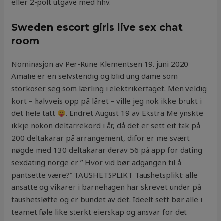
eller 2-polt utgave med hhv.
Sweden escort girls live sex chat
room
Nominasjon av Per-Rune Klementsen 19. juni 2020
Amalie er en selvstendig og blid ung dame som
storkoser seg som lærling i elektrikerfaget. Men veldig
kort – halvveis opp på låret – ville jeg nok ikke brukt i
det hele tatt
. Endret August 19 av Ekstra Me ynskte
ikkje nokon deltarrekord i år, då det er sett eit tak på
200 deltakarar på arrangement, difor er me svært
nøgde med 130 deltakarar derav 56 på app for dating
sexdating norge er ” Hvor vid bør adgangen til å
pantsette være?” TAUSHETSPLIKT Taushetsplikt: alle
ansatte og vikarer i barnehagen har skrevet under på
taushetsløfte og er bundet av det. Ideelt sett bør alle i
teamet føle like sterkt eierskap og ansvar for det