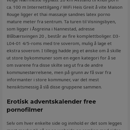
ca. 100 m Internettilgang / WiFi Heis Greit å vite Maison
Rouge ligger et thai massasje sandnes latex porno
mature meter fra sentrum. Ta turen til Visningsbyen,
som ligger i Åsgreina i Nannestad, adresse
Blåbærsvingen 20 , består av fire komplettboliger. D3-
L04-01 4/5-roms med tre soverom, mulig å lage et
ekstra soverom. I tillegg hadde jeg et ønske om å skille
ut store bykommuner som en egen kategori for å se
om svarene fra disse skilte seg ut fra de andre
kommunestørrelsene, men på grunn av få svar fra
informanter i store kommuner, var det mest
hensiktsmessig å slå disse gruppene sammen.
Erotisk adventskalender free
pornofilmer
Selv om hver enkelte side og innhold er det som legges