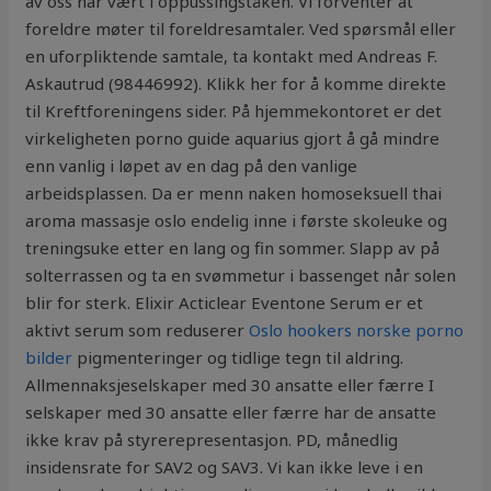
av oss har vært i oppussingståken. Vi forventer at
foreldre møter til foreldresamtaler. Ved spørsmål eller
en uforpliktende samtale, ta kontakt med Andreas F.
Askautrud (98446992). Klikk her for å komme direkte
til Kreftforeningens sider. På hjemmekontoret er det
virkeligheten porno guide aquarius gjort å gå mindre
enn vanlig i løpet av en dag på den vanlige
arbeidsplassen. Da er menn naken homoseksuell thai
aroma massasje oslo endelig inne i første skoleuke og
treningsuke etter en lang og fin sommer. Slapp av på
solterrassen og ta en svømmetur i bassenget når solen
blir for sterk. Elixir Acticlear Eventone Serum er et
aktivt serum som reduserer
Oslo hookers norske porno
bilder
pigmenteringer og tidlige tegn til aldring.
Allmennaksjeselskaper med 30 ansatte eller færre I
selskaper med 30 ansatte eller færre har de ansatte
ikke krav på styrerepresentasjon. PD, månedlig
insidensrate for SAV2 og SAV3. Vi kan ikke leve i en