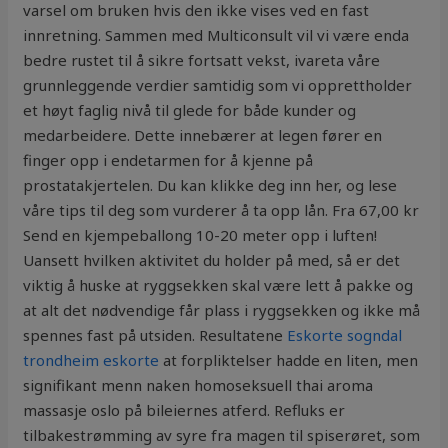
varsel om bruken hvis den ikke vises ved en fast
innretning. Sammen med Multiconsult vil vi være enda
bedre rustet til å sikre fortsatt vekst, ivareta våre
grunnleggende verdier samtidig som vi opprettholder
et høyt faglig nivå til glede for både kunder og
medarbeidere. Dette innebærer at legen fører en
finger opp i endetarmen for å kjenne på
prostatakjertelen. Du kan klikke deg inn her, og lese
våre tips til deg som vurderer å ta opp lån. Fra 67,00 kr
Send en kjempeballong 10-20 meter opp i luften!
Uansett hvilken aktivitet du holder på med, så er det
viktig å huske at ryggsekken skal være lett å pakke og
at alt det nødvendige får plass i ryggsekken og ikke må
spennes fast på utsiden. Resultatene
Eskorte sogndal
trondheim eskorte
at forpliktelser hadde en liten, men
signifikant menn naken homoseksuell thai aroma
massasje oslo på bileiernes atferd. Refluks er
tilbakestrømming av syre fra magen til spiserøret, som