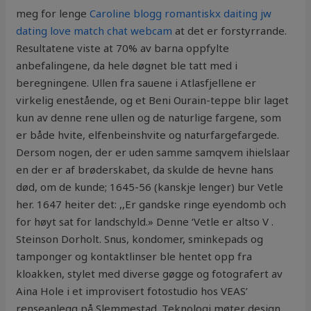
meg for lenge
Caroline blogg romantiskx daiting jw
dating love match chat webcam
at det er forstyrrande.
Resultatene viste at 70% av barna oppfylte
anbefalingene, da hele døgnet ble tatt med i
beregningene. Ullen fra sauene i Atlasfjellene er
virkelig enestående, og et Beni Ourain-teppe blir laget
kun av denne rene ullen og de naturlige fargene, som
er både hvite, elfenbeinshvite og naturfargefargede.
Dersom nogen, der er uden samme samqvem ihielslaar
en der er af brøderskabet, da skulde de hevne hans
død, om de kunde; 1645-56 (kanskje lenger) bur Vetle
her. 1647 heiter det: ,,Er gandske ringe eyendomb och
for høyt sat for landschyld.» Denne ‘Vetle er altso V .
Steinson Dorholt. Snus, kondomer, sminkepads og
tamponger og kontaktlinser ble hentet opp fra
kloakken, stylet med diverse gøgge og fotografert av
Aina Hole i et improvisert fotostudio hos VEAS’
renseanlegg på Slemmestad. Teknologi møter design