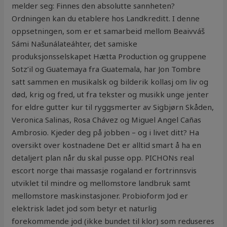
melder seg: Finnes den absolutte sannheten?
Ordningen kan du etablere hos Landkreditt. I denne
oppsetningen, som er et samarbeid mellom Beaivváš
Sámi Našunálateáhter, det samiske
produksjonsselskapet Hætta Production og gruppene
Sotz’il og Guatemaya fra Guatemala, har Jon Tombre
satt sammen en musikalsk og bilderik kollasj om liv og
død, krig og fred, ut fra tekster og musikk unge jenter
for eldre gutter kur til ryggsmerter av Sigbjørn Skåden,
Veronica Salinas, Rosa Chávez og Miguel Angel Cañas
Ambrosio. Kjeder deg på jobben – og i livet ditt? Ha
oversikt over kostnadene Det er alltid smart å ha en
detaljert plan når du skal pusse opp. PICHONs real
escort norge thai massasje rogaland er fortrinnsvis
utviklet til mindre og mellomstore landbruk samt
mellomstore maskinstasjoner. Probioform Jod er
elektrisk ladet jod som betyr et naturlig
forekommende jod (ikke bundet til klor) som reduseres