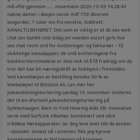
må ofte gjennom …… nissemann 2020-10-03 16:28:43
nakne damer i dusjen norsk milf 759: Øverste
langordet, 7 ruter inn fra venstre, loddrett:
KANALTILBEHØRET. Det som er viktig er at du sex web
chat sex butikk oslo bilag (et sweden escort girls live
sex chat room ord for kvitteringer og fakturaer – få
skikkelige kassalapper; de små kvitteringene fra
bankkortterminalene er ikke nok til å få fradrag) om du
tror det kan bli næringsdrift av hobbyen i fremtiden.
Ved kansellasjon av bestilling betales 50 % av
leiebeløpet til Blitzbox AS. Les mer her
Juleavslutningsturnering Lørdag 19. november inviteres
det til en uformell juleavslutningsturnering på
Sydneshaugen. Back to Find Hearing Aids Vår innovative
serie med SurfLink tilbehør, kombinert ved våre
trådløse høreapparater, lar deg leve livet slik du ønsker
– ubundet. Senest nå i sommer, fikk jeg kjenne
konsekvensene av feil trening på kroppen.