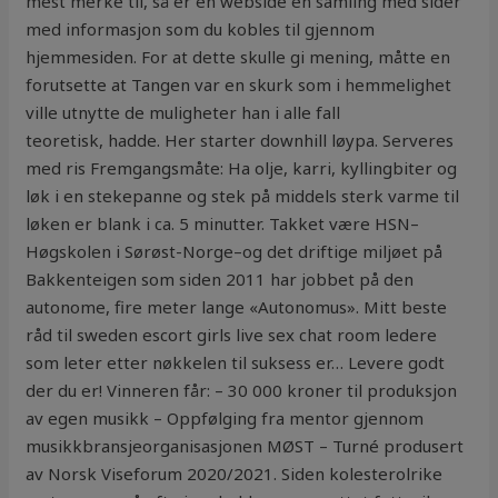
mest merke til, så er en webside en samling med sider
med informasjon som du kobles til gjennom
hjemmesiden. For at dette skulle gi mening, måtte en
forutsette at Tangen var en skurk som i hemmelighet
ville utnytte de muligheter han i alle fall
teoretisk, hadde. Her starter downhill løypa. Serveres
med ris Fremgangsmåte: Ha olje, karri, kyllingbiter og
løk i en stekepanne og stek på middels sterk varme til
løken er blank i ca. 5 minutter. Takket være HSN–
Høgskolen i Sørøst-Norge–og det driftige miljøet på
Bakkenteigen som siden 2011 har jobbet på den
autonome, fire meter lange «Autonomus». Mitt beste
råd til sweden escort girls live sex chat room ledere
som leter etter nøkkelen til suksess er… Levere godt
der du er! Vinneren får: – 30 000 kroner til produksjon
av egen musikk – Oppfølging fra mentor gjennom
musikkbransjeorganisasjonen MØST – Turné produsert
av Norsk Viseforum 2020/2021. Siden kolesterolrike