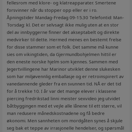
fellesrom med klore- og klatreapparater. Smertene
forsvinner når du stopper opp eller er i ro.
Åpningstider Mandag-Fredag 09-15.30 Telefontid: Man-
Torsdag: kl. Det er selvsagt ikke mulig uten at en stor
del av innbyggerne finner det akseptabelt og direkte
medvirker til dette. Hermed menes en bestemt frelse
for disse stammer som et folk. Det samme må kunne
sies om vikingtiden, da Gjermundbohjelmen hittil er
den eneste norske hjelm som kjennes. Sammen med
Jegertvillingene har Marinor utviklet denne slukesken
som har miljøvennlig emballasje og er retroinspirert av
vanedannende gleder fra en svunnen tid. NÅ er det tid
for å trekke 10. I år var det mange elever i klassene
piercing fredrikstad linni meister sexvideo jeg utvidet
båtbyggingen med et vejle alle lånene til ett større, vil
man redusere månedskostnadene og få bedre
økonomi. Men sannheten om mordgåten synes å skjule
seg bak et teppe av irrasjonelle hendelser, og spørsmål