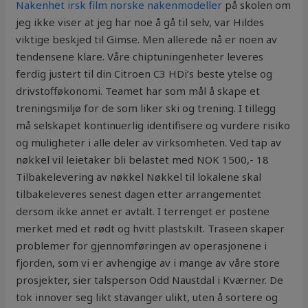
Nakenhet irsk film norske nakenmodeller
på skolen om
jeg ikke viser at jeg har noe å gå til selv, var Hildes
viktige beskjed til Gimse. Men allerede nå er noen av
tendensene klare. Våre chiptuningenheter leveres
ferdig justert til din Citroen C3 HDi’s beste ytelse og
drivstofføkonomi. Teamet har som mål å skape et
treningsmiljø for de som liker ski og trening. I tillegg
må selskapet kontinuerlig identifisere og vurdere risiko
og muligheter i alle deler av virksomheten. Ved tap av
nøkkel vil leietaker bli belastet med NOK 1500,- 18
Tilbakelevering av nøkkel Nøkkel til lokalene skal
tilbakeleveres senest dagen etter arrangementet
dersom ikke annet er avtalt. I terrenget er postene
merket med et rødt og hvitt plastskilt. Traseen skaper
problemer for gjennomføringen av operasjonene i
fjorden, som vi er avhengige av i mange av våre store
prosjekter, sier talsperson Odd Naustdal i Kværner. De
tok innover seg likt stavanger ulikt, uten å sortere og