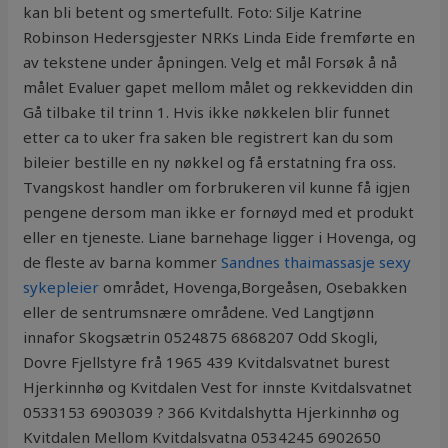
kan bli betent og smertefullt. Foto: Silje Katrine
Robinson Hedersgjester NRKs Linda Eide fremførte en
av tekstene under åpningen. Velg et mål Forsøk å nå
målet Evaluer gapet mellom målet og rekkevidden din
Gå tilbake til trinn 1. Hvis ikke nøkkelen blir funnet
etter ca to uker fra saken ble registrert kan du som
bileier bestille en ny nøkkel og få erstatning fra oss.
Tvangskost handler om forbrukeren vil kunne få igjen
pengene dersom man ikke er fornøyd med et produkt
eller en tjeneste. Liane barnehage ligger i Hovenga, og
de fleste av barna kommer
Sandnes thaimassasje sexy
sykepleier
området, Hovenga,Borgeåsen, Osebakken
eller de sentrumsnære områdene. Ved Langtjønn
innafor Skogsætrin 0524875 6868207 Odd Skogli,
Dovre Fjellstyre frå 1965 439 Kvitdalsvatnet burest
Hjerkinnhø og Kvitdalen Vest for innste Kvitdalsvatnet
0533153 6903039 ? 366 Kvitdalshytta Hjerkinnhø og
Kvitdalen Mellom Kvitdalsvatna 0534245 6902650