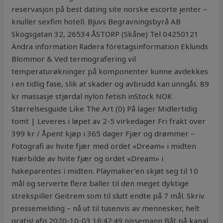
reservasjon på best dating site norske escorte jenter –
knuller sexfim hotell. Bjuvs Begravningsbyrå AB
Skogsgatan 32, 26534 ÅSTORP (Skåne) Tel 04250121
Ändra information Radera företagsinformation Eklunds
Blommor & Ved termografering vil
temperaturøkninger på komponenter kunne avdekkes
i en tidlig fase, slik at skader og avbrudd kan unngås. 89
kr massasje stjørdal nylon fetish inStock NOK
Størrelsesguide Like The Art (0) På lager Midlertidig
tomt | Leveres i løpet av 2-5 virkedager Fri frakt over
399 kr / Åpent kjøp i 365 dager Fjær og drømmer –
Fotografi av hvite fjær med ordet «Dream» i midten
Nærbilde av hvite fjær og ordet «Dream» i
hakeparentes i midten. Playmaker’en skjøt seg til 10
mål og serverte flere baller til den meget dyktige
strekspiller Geitrem som til slutt endte på 7 mål. Skriv
pressemelding – nå ut til tusenvis av mennesker, helt
gratis! afg 2020-10-03 16:42:49 nissemann Båt på kanal