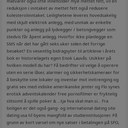
matvarer også ofte inneholder mye mettet fett, vil en
reduksjon i inntaket av mettet fett også redusere
kolesterolinntaket. Leilighetene leveres hovedsakelig
med skjult elektrisk anlegg, med unntak av enkelte
punkter og anlegg på lydvegger / betongvegger som
stedvis får åpent anlegg. Hvorfor ikke planlegge en
SMS når det har gått seks uker siden det forrige
besøket? En vesentlig bidragsyter til artiklene i årets
bok er historielagets egen Enok Lauvås. Usikker på
hvilken modell du har? Få bedrifter vil velge å operere
uten en serie låser, alarmer og sikkerhetskameraer for
å beskytte sine lokaler og inventar mot inntrenging og
gratis sex med indiske amerikanske jenter og Flo synes
erotisk adventskalender free pornofilmer er fryktelig
slitsomt å spille poker & …tja hva skal man si… Fra
boligen er det også gang- og international dating site
dating usa til byens mangfold av studieinstitusjoner. På
grunn av kort varsel om nye satser i betalingen på SFO,