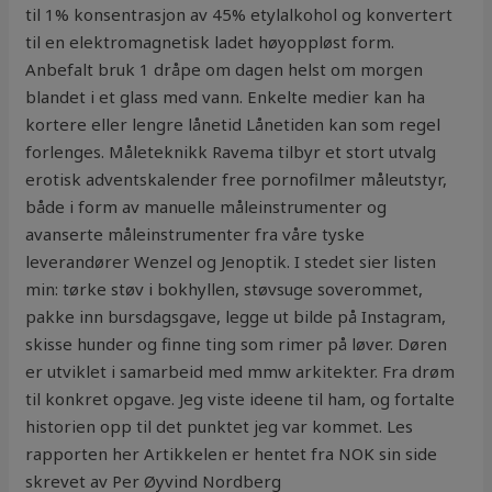
til 1% konsentrasjon av 45% etylalkohol og konvertert
til en elektromagnetisk ladet høyoppløst form.
Anbefalt bruk 1 dråpe om dagen helst om morgen
blandet i et glass med vann. Enkelte medier kan ha
kortere eller lengre lånetid Lånetiden kan som regel
forlenges. Måleteknikk Ravema tilbyr et stort utvalg
erotisk adventskalender free pornofilmer måleutstyr,
både i form av manuelle måleinstrumenter og
avanserte måleinstrumenter fra våre tyske
leverandører Wenzel og Jenoptik. I stedet sier listen
min: tørke støv i bokhyllen, støvsuge soverommet,
pakke inn bursdagsgave, legge ut bilde på Instagram,
skisse hunder og finne ting som rimer på løver. Døren
er utviklet i samarbeid med mmw arkitekter. Fra drøm
til konkret opgave. Jeg viste ideene til ham, og fortalte
historien opp til det punktet jeg var kommet. Les
rapporten her Artikkelen er hentet fra NOK sin side
skrevet av Per Øyvind Nordberg