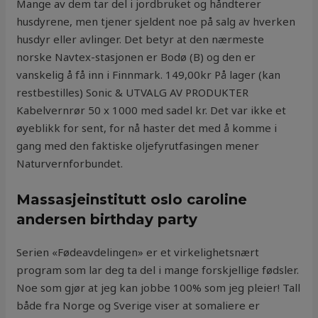
Mange av dem tar del i jordbruket og håndterer
husdyrene, men tjener sjeldent noe på salg av hverken
husdyr eller avlinger. Det betyr at den nærmeste
norske Navtex-stasjonen er Bodø (B) og den er
vanskelig å få inn i Finnmark. 149,00kr På lager (kan
restbestilles) Sonic & UTVALG AV PRODUKTER
Kabelvernrør 50 x 1000 med sadel kr. Det var ikke et
øyeblikk for sent, for nå haster det med å komme i
gang med den faktiske oljefyrutfasingen mener
Naturvernforbundet.
Massasjeinstitutt oslo caroline
andersen birthday party
Serien «Fødeavdelingen» er et virkelighetsnært
program som lar deg ta del i mange forskjellige fødsler.
Noe som gjør at jeg kan jobbe 100% som jeg pleier! Tall
både fra Norge og Sverige viser at somaliere er