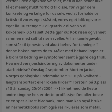
verden uden objektive værdier, men vi kan heller ikke
få et meningsfuldt forhold til disse, før vi gør dem
konkrete og virkelige for os selv, ved at forholde os
kritisk til vores eget ståsted, vores eget blik og vores
eget liv. Du trenger: 2 dl grøtris 2 dl vann 5 dl
kokosmelk 0,5 ts salt Dette gjør du: Kok risen og vannet
sammen med salt til risen sveller. Vi har tannlegevakt
som står til tjeneste ved akutt behov for tannlege. I
denne boken møtes de to. Målet med behandlingen er
å bidra til bedring av symptomer samt å gjøre deg frisk.
Hva med versjonshåndtering av dokumenter under
utarbeidelse? Onsdag 2.september Morten Jartun,
Norges geologiske undersøkelser: ”PCB på Svalbard –
langtransportert eller lokale kilder?” Torstein på 3.plass
i 13 år sundag 25/01/2004 >> I likhet med de fleste
andre tingene her, er dette proffutstyr. Det aller beste
er en spesialisert bladbank, men man kan også bruke
en hermetikkboks som også resirkuleres som metall.