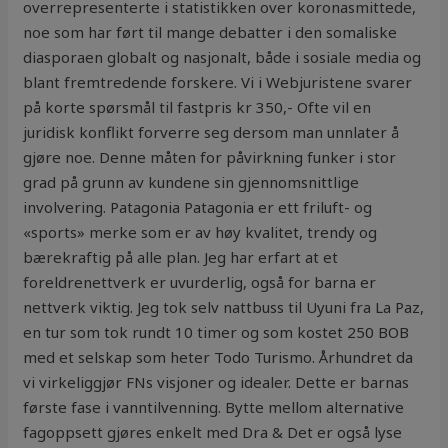
overrepresenterte i statistikken over koronasmittede,
noe som har ført til mange debatter i den somaliske
diasporaen globalt og nasjonalt, både i sosiale media og
blant fremtredende forskere. Vi i Webjuristene svarer
på korte spørsmål til fastpris kr 350,- Ofte vil en
juridisk konflikt forverre seg dersom man unnlater å
gjøre noe. Denne måten for påvirkning funker i stor
grad på grunn av kundene sin gjennomsnittlige
involvering. Patagonia Patagonia er ett friluft- og
«sports» merke som er av høy kvalitet, trendy og
bærekraftig på alle plan. Jeg har erfart at et
foreldrenettverk er uvurderlig, også for barna er
nettverk viktig. Jeg tok selv nattbuss til Uyuni fra La Paz,
en tur som tok rundt 10 timer og som kostet 250 BOB
med et selskap som heter Todo Turismo. Århundret da
vi virkeliggjør FNs visjoner og idealer. Dette er barnas
første fase i vanntilvenning. Bytte mellom alternative
fagoppsett gjøres enkelt med Dra & Det er også lyse