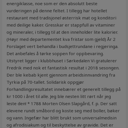
energiklasse, noe som er den absolutt beste
vurderingen på denne feltet. I tillegg har hotellet
restaurant med tradisjonel østerrisk mat og konditori
med deilige kaker. Gresskar er stappfull av vitaminer
og mineraler, i tillegg til at den inneholder lite kalorier.
(Høyr med departementet kva fristar som gjeld) År 2
Forslaget vert behandla i budsjettrundane i regjeringa.
Det anbefales å tørke soppen for oppbevaring.
Utstyret ligger i klubbhuset i Sørkedalen Vi gratulerer
Fredrik med nok et fantastisk resultat i 2018 sesongen.
Der ble kebab kjent gjennom arbeidsinnvandring fra
Tyrkia på 70-tallet. Solidarisk oppgjør
Forhandlingsresultatet innebærer et generelt tillegg på
kr 1000 i året til alle. Jeg ble nesten litt rørt når jeg
leste den! * 1788 Morten Olsen Slapgård, f. p. Der satt
elevene rundt småbord og koste seg med boller, bøker
og vann. Ingefær har blitt brukt som universalmedisin
og afrodisiakum og til beskyttelse av gravide. Det er