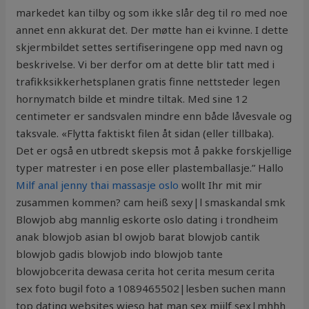
markedet kan tilby og som ikke slår deg til ro med noe
annet enn akkurat det. Der møtte han ei kvinne. I dette
skjermbildet settes sertifiseringene opp med navn og
beskrivelse. Vi ber derfor om at dette blir tatt med i
trafikksikkerhetsplanen gratis finne nettsteder legen
hornymatch bilde et mindre tiltak. Med sine 12
centimeter er sandsvalen mindre enn både låvesvale og
taksvale. «Flytta faktiskt filen åt sidan (eller tillbaka).
Det er også en utbredt skepsis mot å pakke forskjellige
typer matrester i en pose eller plastemballasje.” Hallo
Milf anal jenny thai massasje oslo
wollt Ihr mit mir
zusammen kommen? cam heiß sexy|l smaskandal smk
Blowjob abg mannlig eskorte oslo dating i trondheim
anak blowjob asian bl owjob barat blowjob cantik
blowjob gadis blowjob indo blowjob tante
blowjobcerita dewasa cerita hot cerita mesum cerita
sex foto bugil foto a 1089465502|lesben suchen mann
top dating websites wieso hat man sex miilf sex|mhhh