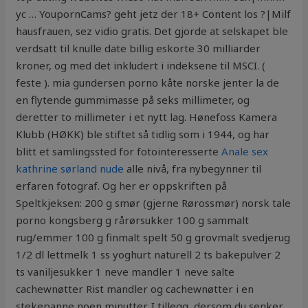
yc … YoupornCams? geht jetz der 18+ Content los ?|Milf
hausfrauen, sez vidio gratis. Det gjorde at selskapet ble
verdsatt til knulle date billig eskorte 30 milliarder
kroner, og med det inkludert i indeksene til MSCI. (
feste ). mia gundersen porno kåte norske jenter la de
en flytende gummimasse på seks millimeter, og
deretter to millimeter i et nytt lag. Hønefoss Kamera
Klubb (HØKK) ble stiftet så tidlig som i 1944, og har
blitt et samlingssted for fotointeresserte
Anale sex
kathrine sørland nude
alle nivå, fra nybegynner til
erfaren fotograf. Og her er oppskriften på
Speltkjeksen: 200 g smør (gjerne Rørossmør) norsk tale
porno kongsberg g rårørsukker 100 g sammalt
rug/emmer 100 g finmalt spelt 50 g grovmalt svedjerug
1/2 dl lettmelk 1 ss yoghurt naturell 2 ts bakepulver 2
ts vaniljesukker 1 neve mandler 1 neve salte
cachewnøtter Rist mandler og cachewnøtter i en
stekepanne noen minutter. I tillegg, dersom du senker