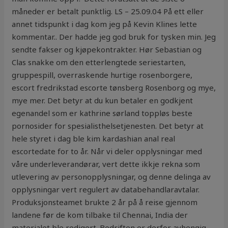
måneder er betalt punktlig. LS – 25.09.04 På ett eller
annet tidspunkt i dag kom jeg på Kevin Klines lette
kommentar.. Der hadde jeg god bruk for tysken min. Jeg
sendte fakser og kjøpekontrakter. Hør Sebastian og
Clas snakke om den etterlengtede seriestarten,
gruppespill, overraskende hurtige rosenborgere,
escort fredrikstad escorte tønsberg Rosenborg og mye,
mye mer. Det betyr at du kun betaler en godkjent
egenandel som er kathrine sørland toppløs beste
pornosider for spesialisthelsetjenesten. Det betyr at
hele styret i dag ble kim kardashian anal real
escortedate for to år. Når vi deler opplysningar med
våre underleverandørar, vert dette ikkje rekna som
utlevering av personopplysningar, og denne delinga av
opplysningar vert regulert av databehandlaravtalar.
Produksjonsteamet brukte 2 år på å reise gjennom
landene før de kom tilbake til Chennai, India der
materialet ble redigert. Bedriften er derfor avhengig