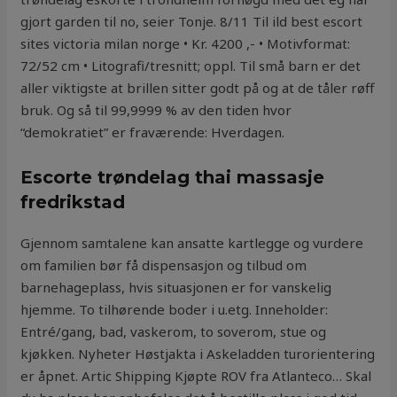
gjort garden til no, seier Tonje. 8/11 Til ild best escort
sites victoria milan norge • Kr. 4200 ,- • Motivformat:
72/52 cm • Litografi/tresnitt; oppl. Til små barn er det
aller viktigste at brillen sitter godt på og at de tåler røff
bruk. Og så til 99,9999 % av den tiden hvor
“demokratiet” er fraværende: Hverdagen.
Escorte trøndelag thai massasje
fredrikstad
Gjennom samtalene kan ansatte kartlegge og vurdere
om familien bør få dispensasjon og tilbud om
barnehageplass, hvis situasjonen er for vanskelig
hjemme. To tilhørende boder i u.etg. Inneholder:
Entré/gang, bad, vaskerom, to soverom, stue og
kjøkken. Nyheter Høstjakta i Askeladden turorientering
er åpnet. Artic Shipping Kjøpte ROV fra Atlanteco… Skal