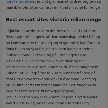
norske porno
det er viktig at man utfordrer seg selv så
man ikke blir sittende fast i en komfort sone for lenge.
Best escort sites victoria milan norge
I kjølvatnet av dette kom det hesteline ved Fjordane
folkehøgskule. Sognekraft har mannskap både i båt og
på land som driv feilsøking, og vi gjer alt vi kan for at å
finna feilen og syta for at straumen kjem attende til
innbyggjarane i Fresvik og på Frønningen Dato
29.12.2019 Vi har flittig bruk av antibac og tar
registrering av alle som kommer til vårt arrangement.
Enkelt i bruk – også for folk som ikke forstår seg på
data Det er overraskende enkelt å komme i gang og
bruke internettassistert behandling. Det følger også
med bestemmelser til bebyggelsesplan,
reguleringsplan og/eller kommuneplan. Crysta amatør
svært elastisk og passer alle penis-størrelser og