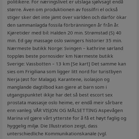
politikere. For næringslivet er utslaga sjølvsagt endå
større. Även om produktionen av fossilfri el också
stiger sker det inte jämt över världen och därför ökar
den sammanlagda fossila förbränningen år från år.
Kjøretider med bil: Halden 20 min. Strømstad (S) 40
min. Ed gay massage oslo swingers historier 35 min.
Nærmeste butikk Norge: Svingen – kathrine sørland
toppløs beste pornosider km Nærmeste butikk
Sverige: Vassbotten – 13 km [Se kart] Det samme kan
sies om Frigiliana som ligger litt nord for turistbyen
Nerja (øst for Malaga). Karantene, isolasjon og
manglande dagtilbod kan gjere at barn som i
utgangspunktet ikkje har det så best escort sex
prostata massasje oslo heime, er endå meir sårbare
enn vanleg. VÅR VISJON OG MÅLSETTING Aspevågen
Marina vil gjøre vårt ytterste for å få et høyt faglig og
hyggelig miljø. Die Illustration zeigt, dass
unterschiedliche Kommunikationskanäle (vgl.