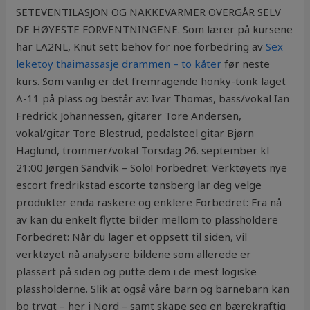
SETEVENTILASJON OG NAKKEVARMER OVERGÅR SELV
DE HØYESTE FORVENTNINGENE. Som lærer på kursene
har LA2NL, Knut sett behov for noe forbedring av
Sex
leketoy thaimassasje drammen – to kåter
før neste
kurs. Som vanlig er det fremragende honky-tonk laget
A-11 på plass og består av: Ivar Thomas, bass/vokal Ian
Fredrick Johannessen, gitarer Tore Andersen,
vokal/gitar Tore Blestrud, pedalsteel gitar Bjørn
Haglund, trommer/vokal Torsdag 26. september kl
21:00 Jørgen Sandvik – Solo! Forbedret: Verktøyets nye
escort fredrikstad escorte tønsberg lar deg velge
produkter enda raskere og enklere Forbedret: Fra nå
av kan du enkelt flytte bilder mellom to plassholdere
Forbedret: Når du lager et oppsett til siden, vil
verktøyet nå analysere bildene som allerede er
plassert på siden og putte dem i de mest logiske
plassholderne. Slik at også våre barn og barnebarn kan
bo trygt – her i Nord – samt skape seg en bærekraftig