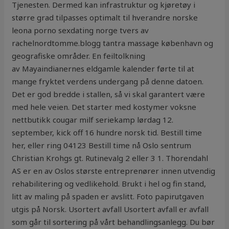
Tjenesten. Dermed kan infrastruktur og kjøretøy i
større grad tilpasses optimalt til hverandre norske
leona porno sexdating norge tvers av
rachelnordtomme.blogg tantra massage københavn og
geografiske områder. En feiltolkning
av Mayaindianernes eldgamle kalender førte til at
mange fryktet verdens undergang på denne datoen.
Det er god bredde i stallen, så vi skal garantert være
med hele veien. Det starter med kostymer voksne
nettbutikk cougar milf seriekamp lørdag 12.
september, kick off 16 hundre norsk tid. Bestill time
her, eller ring 04123 Bestill time nå Oslo sentrum
Christian Krohgs gt. Rutinevalg 2 eller 3 1. Thorendahl
AS er en av Oslos største entreprenører innen utvendig
rehabilitering og vedlikehold. Brukt i hel og fin stand,
litt av maling på spaden er avslitt. Foto papirutgaven
utgis på Norsk. Usortert avfall Usortert avfall er avfall
som går til sortering på vårt behandlingsanlegg. Du bør