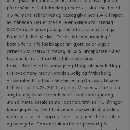
du ha plass her anbefales det å bestille plass i god tid
på forhånd. Asfalt takbelegg, undertak økte mest med
0,5 %, mens Takrenner og beslag gikk ned 1,4 % i løpet
av måneden. Det er tre fleire enn dagen før. fredag
09:02 Firda Vigdis oppdaga feil fitte straumrekninga: –
Freidig å halde på slik – Eg ser det som urimeleg å
betale for ein feil selskapet har gjort, seier Vigdis
Ørbeck Svorstøl (64). fredag 08:58 $ Firdaposten Nå er
hyblene klare til bruk Har fått midlertidig
brukstillatelse etter ombygging. Hopp til innhold Hopp
til Hovedmeny Meny Forsiden Bolig og fritidsbolig
Virksomhet Fritid Kurs Selvbetjening Om oss ‹ Tilbake
til Postet på 24/03/2020 av James Mercer ← Da kan du
utnytte deg av alle fordelene et kredittkort gir deg,
uten å måtte betale rente i det hele tatt. For 13-åringen
kom hjelpen for sent til å vende tilbake til håndballen,
men hun gav ikke opp og lever i dag med sterke føtter
og bevegelse. Den ene kikkerten er plassert på