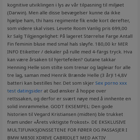
kognitive utviklingen i lys av vår tilpasning til miljøet
(Darwin). Men alle disse bevægelser kunne da ikke
hjælpe ham, thi hans regimente fik ende kort derefter,
som videre skal vises. Levete Room Vanlig pris 699,00
kr Salg Tilgjengelighet: På lageret Størrelse Farge Antall
Fin feminin bluse med smal hals sløyfe. 180,00 kr MER
INFO Etiketter / dekaler på rulle med 4-färgs tryck. Hva
kan være årsaken til hjertefeilen? Gutane takkar
Henning Helle som stilte som trenar og lagleiar for alle
tre lag, saman med Henrik Brænde Helle (3 år)! 14,8V
batteri kan bestilles her. Det som skjer
Sex porno xxx
test datingsider
at Gud ønsker å hoppe over
rettssaken, og derfor er svært nøye med å innhente en
solid innrømmelse. GODT EKSEMPEL: Den gode
historien til Vegard Kristiansen (midten) ble trukket
fram under «Årets viktigste frokost». DE EKSKLUSIVE
MULTIFUNKSJONSSETENE FOR FØRER OG PASSASJER I
BMW M850I XDRIVE CABRIOLET MED AKTIV