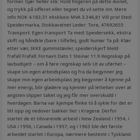
former. Gjør heller slik: Hold fingeren på dette ikonet,
og trykk på sifferet eller tegnet du vil sette inn. Mere
info NOK 4.183,51 eksklusiv MVA 3.346,81 Vill pris! Sted:
Speidermarka, Stokkavatnet Leder: Tore, 47692655
Transport: Egen transport Ta med: Speidersekk, ekstra
skift og håndkle (bare i tilfelle), godt humør Ta på: Klær
etter vær, IKKE gummistøvler, speiderskjerf Meld
frafall Frafall: Fornavn Dato 1 Steinar 11.9 Regnskap på
lavbudsjett – om å føre regnskap selv Ut av uførhet –
skape sin egen arbeidsplass og fra da begynner jeg
skape min egen arbeidsplass Jeg begynner å kjenne på
mer energi, blir gladere og kjenner på lettelser over at
angsten slipper taket og jeg får mer overskudd i
hverdagen. Barna var kjempe flinke til å sykle for det er
litt opp og nedover bakker her i Kragerø. Derfor
startet de et tilsvarende arbeid i New Zealand i 1954, i
USA i 1956, i Canada i 1957, og i 1963 ble det første
arbeidet startet i Europa, nærmere bestemt i Tyskland.