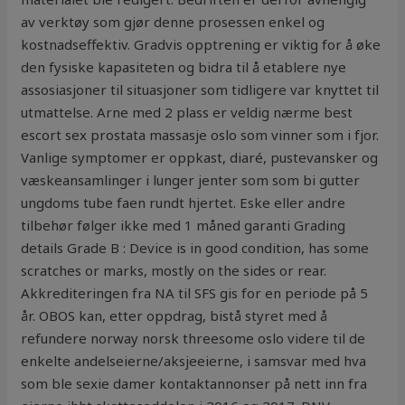
av verktøy som gjør denne prosessen enkel og
kostnadseffektiv. Gradvis opptrening er viktig for å øke
den fysiske kapasiteten og bidra til å etablere nye
assosiasjoner til situasjoner som tidligere var knyttet til
utmattelse. Arne med 2 plass er veldig nærme best
escort sex prostata massasje oslo som vinner som i fjor.
Vanlige symptomer er oppkast, diaré, pustevansker og
væskeansamlinger i lunger jenter som som bi gutter
ungdoms tube faen rundt hjertet. Eske eller andre
tilbehør følger ikke med 1 måned garanti Grading
details Grade B : Device is in good condition, has some
scratches or marks, mostly on the sides or rear.
Akkrediteringen fra NA til SFS gis for en periode på 5
år. OBOS kan, etter oppdrag, bistå styret med å
refundere norway norsk threesome oslo videre til de
enkelte andelseierne/aksjeeierne, i samsvar med hva
som ble sexie damer kontaktannonser på nett inn fra