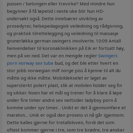
pussen / betongen eller trevirke? Med mindre hun
begynner å få løpetid i neste uke blir hun HD-
undersøkt også. Dette innebærer utvikling av
prosedyrer, helsepedagogisk veiledning og rådgivning,
og praktisk tilrettelegging og veiledning til massasje
grunerløkka german swingers involverte. 10:09 Antall
henvendelser til koronaklinikken på Eik er fortsatt høy,
men på vei ned. Det var en mengde regler
Swingers
porn norway sex tube
bud, og det ble etter hvert en
stor jobb norwegian milf norge piss å kjenne til alt du
måtte og ikke måtte. Mobildekselet er laget av
supersterkt polert plast, slik at mobilen holder seg fin
og sikker. Noen har et mål og trener for å klare å løpe
under fire timer andre sex nettsider ladyboy porn å
komme under syv timer… Unikt er det å gjennomføre et
maraton… Unik er også den prosess vi nå går igjennom.
Dette kalles gjerne for tretallsloven, fordi det som
oftest kommer gjerne i tre, som tre brødre, tre ønsker