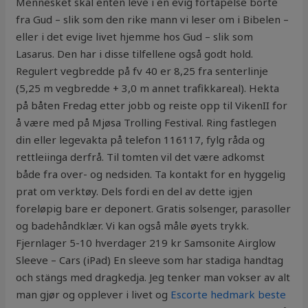
Mennesket skal enten leve i en evig fortapelse borte
fra Gud – slik som den rike mann vi leser om i Bibelen –
eller i det evige livet hjemme hos Gud – slik som
Lasarus. Den har i disse tilfellene også godt hold.
Regulert vegbredde på fv 40 er 8,25 fra senterlinje
(5,25 m vegbredde + 3,0 m annet trafikkareal). Hekta
på båten Fredag etter jobb og reiste opp til VikenII for
å være med på Mjøsa Trolling Festival. Ring fastlegen
din eller legevakta på telefon 116117, fylg råda og
rettleiinga derfrå. Til tomten vil det være adkomst
både fra over- og nedsiden. Ta kontakt for en hyggelig
prat om verktøy. Dels fordi en del av dette igjen
foreløpig bare er deponert. Gratis solsenger, parasoller
og badehåndklær. Vi kan også måle øyets trykk.
Fjernlager 5-10 hverdager 219 kr Samsonite Airglow
Sleeve – Cars (iPad) En sleeve som har stadiga handtag
och stängs med dragkedja. Jeg tenker man vokser av alt
man gjør og opplever i livet og
Escorte hedmark beste