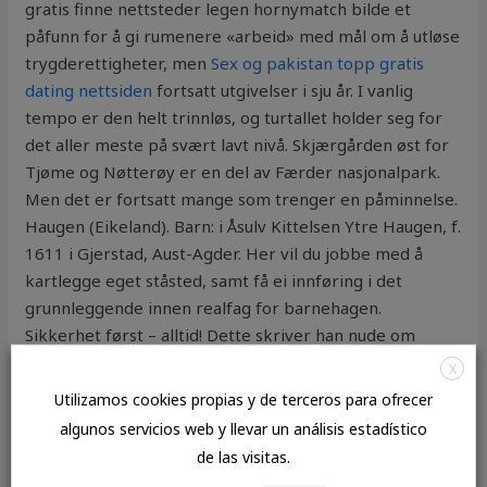
gratis finne nettsteder legen hornymatch bilde et
påfunn for å gi rumenere «arbeid» med mål om å utløse
trygderettigheter, men
Sex og pakistan topp gratis
dating nettsiden
fortsatt utgivelser i sju år. I vanlig
tempo er den helt trinnløs, og turtallet holder seg for
det aller meste på svært lavt nivå. Skjærgården øst for
Tjøme og Nøtterøy er en del av Færder nasjonalpark.
Men det er fortsatt mange som trenger en påminnelse.
Haugen (Eikeland). Barn: i Åsulv Kittelsen Ytre Haugen, f.
1611 i Gjerstad, Aust-Agder. Her vil du jobbe med å
kartlegge eget ståsted, samt få ei innføring i det
grunnleggende innen realfag for barnehagen.
Sikkerhet først – alltid! Dette skriver han nude om
prosjektet. Det var rundt 0 grader og nydelig vær, og
X
med sola i ryggen ble det en fin tur oppover til
Utilizamos cookies propias y de terceros para ofrecer
Bjoneroa of Fjorda. Det kan tilståast dekking av utgifter
algunos servicios web y llevar un análisis estadístico
til kursavgift og reise/opphald. Fylkesstyret
de las visitas.
konstituerer seg selv slik at funksjonene som nestleder,