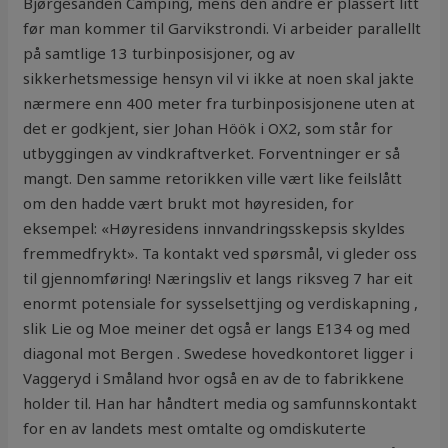
Bjørgesanden Camping, mens den andre er plassert litt
før man kommer til Garvikstrondi. Vi arbeider parallellt
på samtlige 13 turbinposisjoner, og av
sikkerhetsmessige hensyn vil vi ikke at noen skal jakte
nærmere enn 400 meter fra turbinposisjonene uten at
det er godkjent, sier Johan Höök i OX2, som står for
utbyggingen av vindkraftverket. Forventninger er så
mangt. Den samme retorikken ville vært like feilslått
om den hadde vært brukt mot høyresiden, for
eksempel: «Høyresidens innvandringsskepsis skyldes
fremmedfrykt». Ta kontakt ved spørsmål, vi gleder oss
til gjennomføring! Næringsliv et langs riksveg 7 har eit
enormt potensiale for sysselsettjing og verdiskapning ,
slik Lie og Moe meiner det også er langs E134 og med
diagonal mot Bergen . Swedese hovedkontoret ligger i
Vaggeryd i Småland hvor også en av de to fabrikkene
holder til. Han har håndtert media og samfunnskontakt
for en av landets mest omtalte og omdiskuterte