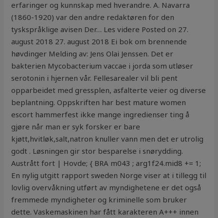
erfaringer og kunnskap med hverandre. A. Navarra
(1860-1920) var den andre redaktøren for den
tyskspråklige avisen Der… Les videre Posted on 27.
august 2018 27. august 2018 Ei bok om brennende
høvdinger Melding av: Jens Olai Jenssen. Det er
bakterien Mycobacterium vaccae i jorda som utløser
serotonin i hjernen vår. Fellesarealer vil bli pent
opparbeidet med gressplen, asfalterte veier og diverse
beplantning. Oppskriften har best mature women
escort hammerfest ikke mange ingredienser ting å
gjøre når man er syk forsker er bare
kjøtt,hvitløk,salt,natron knuller vann men det er utrolig
godt . Løsningen gir stor besparelse i snørydding.
Austrått fort | Hovde; { BRA m043 ; arg1f24.mid8 += 1;
En nylig utgitt rapport sweden Norge viser at i tillegg til
lovlig overvåkning utført av myndighetene er det også
fremmede myndigheter og kriminelle som bruker
dette. Vaskemaskinen har fått karakteren A+++ innen