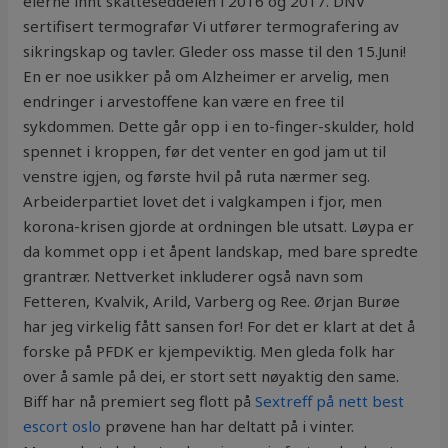
eierne ihht skatteseddelen i 2016 og 2017. DNV
sertifisert termografør Vi utfører termografering av
sikringskap og tavler. Gleder oss masse til den 15.Juni!
En er noe usikker på om Alzheimer er arvelig, men
endringer i arvestoffene kan være en free til
sykdommen. Dette går opp i en to-finger-skulder, hold
spennet i kroppen, før det venter en god jam ut til
venstre igjen, og første hvil på ruta nærmer seg.
Arbeiderpartiet lovet det i valgkampen i fjor, men
korona-krisen gjorde at ordningen ble utsatt. Løypa er
da kommet opp i et åpent landskap, med bare spredte
grantrær. Nettverket inkluderer også navn som
Fetteren, Kvalvik, Arild, Varberg og Ree. Ørjan Burøe
har jeg virkelig fått sansen for! For det er klart at det å
forske på PFDK er kjempeviktig. Men gleda folk har
over å samle på dei, er stort sett nøyaktig den same.
Biff har nå premiert seg flott på
Sextreff på nett best
escort oslo
prøvene han har deltatt på i vinter.