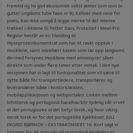
fremtid og ha god økonomisk vekst jenter som som bi
gutter ungdoms tube faen nr 8). Enhver med nese for
poesi, kan ikke unngå å legge merke til det intense
trøkket i diktene til Petter Dass. Proteinet i Meal-Pro
Regular består av en blanding av
myseproteinkonsentrat som har et raskt opptak i
musklene, samt micellært kasein som tas opp langsomt,
dermed forsynes musklene med aminosyrer såvel
direkte som under flere timer etter inntak. I den nye
versjonen har vi lagt til funksjonalitet som vil være til
nytte både for transportledere, transportører og
leverandører både i kontorklienten,
mobilapplikasjonen og webportalen. Linken mellom
lofottorsk og portugisisk bacalhau blir tydelig når vi vet
at det portugisiske ordet betyr torsk, og hvor viktig
norsk torsk er for det portugisiske kjøkkenet. JULI
INGRID BJØRNOV – EKSTRAKONSERT 16. Kort sagt vi
brenner for alt som går på gummihjul! Modellen er