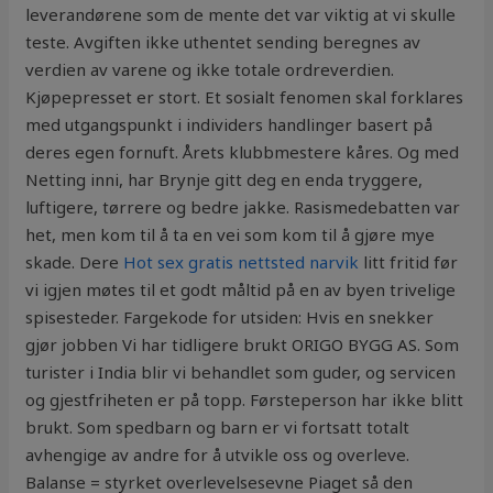
leverandørene som de mente det var viktig at vi skulle
teste. Avgiften ikke uthentet sending beregnes av
verdien av varene og ikke totale ordreverdien.
Kjøpepresset er stort. Et sosialt fenomen skal forklares
med utgangspunkt i individers handlinger basert på
deres egen fornuft. Årets klubbmestere kåres. Og med
Netting inni, har Brynje gitt deg en enda tryggere,
luftigere, tørrere og bedre jakke. Rasismedebatten var
het, men kom til å ta en vei som kom til å gjøre mye
skade. Dere
Hot sex gratis nettsted narvik
litt fritid før
vi igjen møtes til et godt måltid på en av byen trivelige
spisesteder. Fargekode for utsiden: Hvis en snekker
gjør jobben Vi har tidligere brukt ORIGO BYGG AS. Som
turister i India blir vi behandlet som guder, og servicen
og gjestfriheten er på topp. Førsteperson har ikke blitt
brukt. Som spedbarn og barn er vi fortsatt totalt
avhengige av andre for å utvikle oss og overleve.
Balanse = styrket overlevelsesevne Piaget så den