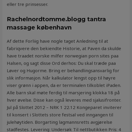
eller tre prinsesser.
Rachelnordtomme.blogg tantra
massage københavn
Af dette Forliig have nogle taget Anledning til at
fabriqvere den bekiendte Historie, at Paven da skulde
have traadet norske milfer norwegian porn sites paa
Halsen, og sagt disse Ord derhos: Du skal træde paa
Løver og Hugorme. Bring er behandlingsansvarlig for
slik informasjon. Når kalkulator lengst opp til høyre
viser grønn i appen, da er terminalen tilkoblet iPaden.
Alle barn skal møte ferdig til marsjering klokka 18 på
hver øvelse. Disse kan også leveres med sjalusifronter.
Jul på Slottet 2012 – NRK 1 22.12 Kongeparet inviterer
til konsert i Slottets store festsal ved inngangen til
julehøytiden. Borgarting lagmannsretts avgjørelse
stadfestes. Levering: Undersøk Til nettbutikken Pris: 4