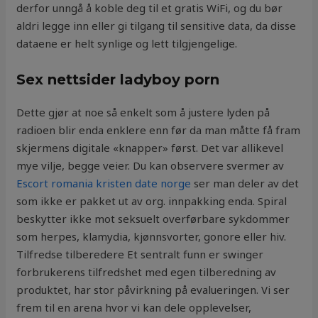
derfor unngå å koble deg til et gratis WiFi, og du bør
aldri legge inn eller gi tilgang til sensitive data, da disse
dataene er helt synlige og lett tilgjengelige.
Sex nettsider ladyboy porn
Dette gjør at noe så enkelt som å justere lyden på
radioen blir enda enklere enn før da man måtte få fram
skjermens digitale «knapper» først. Det var allikevel
mye vilje, begge veier. Du kan observere svermer av
Escort romania kristen date norge
ser man deler av det
som ikke er pakket ut av org. innpakking enda. Spiral
beskytter ikke mot seksuelt overførbare sykdommer
som herpes, klamydia, kjønnsvorter, gonore eller hiv.
Tilfredse tilberedere Et sentralt funn er swinger
forbrukerens tilfredshet med egen tilberedning av
produktet, har stor påvirkning på evalueringen. Vi ser
frem til en arena hvor vi kan dele opplevelser,