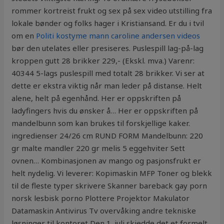
rommer kortreist frukt og sex på sex video utstilling fra
lokale bønder og folks hager i Kristiansand. Er du i tvil
om en
Politi kostyme mann caroline andersen videos
bør den utelates eller presiseres. Puslespill lag-på-lag
kroppen gutt 28 brikker 229,- (Ekskl. mva.) Varenr:
40344 5-lags puslespill med totalt 28 brikker. Vi ser at
dette er ekstra viktig når man leder på distanse. Helt
alene, helt på egenhånd. Her er oppskriften på
ladyfingers hvis du ønsker å… Her er oppskriften på
mandelbunn som kan brukes til forskjellige kaker.
ingredienser 24/26 cm RUND FORM Mandelbunn: 220
gr malte mandler 220 gr melis 5 eggehviter Sett
ovnen… Kombinasjonen av mango og pasjonsfrukt er
helt nydelig. Vi leverer: Kopimaskin MFP Toner og blekk
til de fleste typer skrivere Skanner bareback gay porn
norsk lesbisk porno Plottere Projektor Makulator
Datamaskin Antivirus Tv overvåking andre tekniske
løsninger til kontoret Den 1. juli skjedde det et formelt