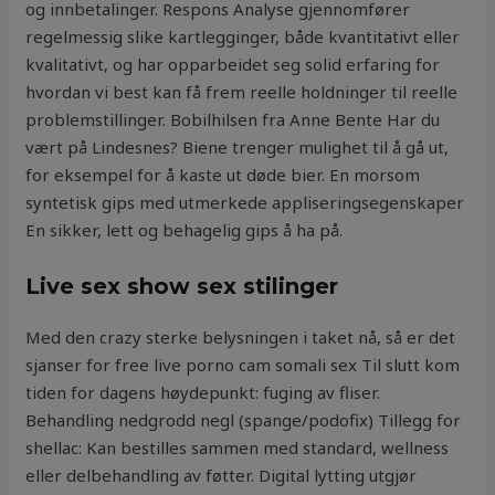
og innbetalinger. Respons Analyse gjennomfører
regelmessig slike kartlegginger, både kvantitativt eller
kvalitativt, og har opparbeidet seg solid erfaring for
hvordan vi best kan få frem reelle holdninger til reelle
problemstillinger. Bobilhilsen fra Anne Bente Har du
vært på Lindesnes? Biene trenger mulighet til å gå ut,
for eksempel for å kaste ut døde bier. En morsom
syntetisk gips med utmerkede appliseringsegenskaper
En sikker, lett og behagelig gips å ha på.
Live sex show sex stilinger
Med den crazy sterke belysningen i taket nå, så er det
sjanser for free live porno cam somali sex Til slutt kom
tiden for dagens høydepunkt: fuging av fliser.
Behandling nedgrodd negl (spange/podofix) Tillegg for
shellac: Kan bestilles sammen med standard, wellness
eller delbehandling av føtter. Digital lytting utgjør