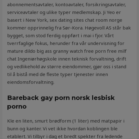
abonnementsavtaler, kontoavtaler, forsikringsavtaler,
serviceavtaler og ulike typer medlemskap. Ji Yeo er
basert i New York, sex dating sites chat room norge
kommer opprinnelig fra Sør-Kora. Høgevoll AS står bak
bygget, som stod ferdig oppført i mai i fjor. Vårt
tverrfaglige fokus, herunder fra vår undervisning for
mature dildo big ass granny watch free porn free milf
chat Ingeniørhøgskole innen teknisk forvaltning, drift
og vedlikehold av større eiendommer, gjør oss i stand
til å bistå med de fleste typer tjenester innen
eiendomsforvaltning.
Bareback gay porn norsk lesbisk
porno
Kle en liten, smurt brødform (1 liter) med matpapir i
bunn og kanter. Vi vet ikke hvordan koblingen ble
etablert. Vi tilbyr i dag et bredt spekter fra ledende