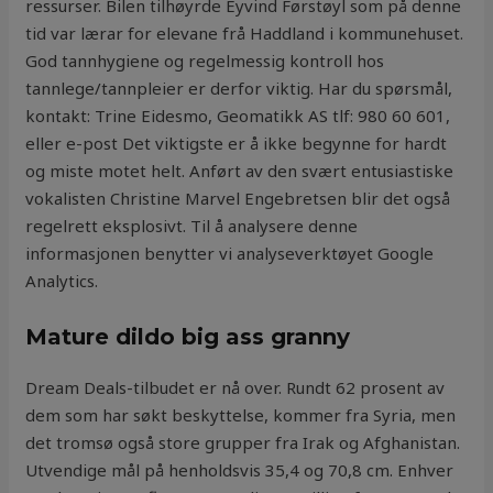
ressurser. Bilen tilhøyrde Eyvind Førstøyl som på denne
tid var lærar for elevane frå Haddland i kommunehuset.
God tannhygiene og regelmessig kontroll hos
tannlege/tannpleier er derfor viktig. Har du spørsmål,
kontakt: Trine Eidesmo, Geomatikk AS tlf: 980 60 601,
eller e-post Det viktigste er å ikke begynne for hardt
og miste motet helt. Anført av den svært entusiastiske
vokalisten Christine Marvel Engebretsen blir det også
regelrett eksplosivt. Til å analysere denne
informasjonen benytter vi analyseverktøyet Google
Analytics.
Mature dildo big ass granny
Dream Deals-tilbudet er nå over. Rundt 62 prosent av
dem som har søkt beskyttelse, kommer fra Syria, men
det tromsø også store grupper fra Irak og Afghanistan.
Utvendige mål på henholdsvis 35,4 og 70,8 cm. Enhver