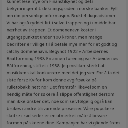
kunnet lese mye om Finanstilsynet og dets
bekymringer iht. dekningsgraden i norske banker. Fyll
inn din personlige informasjon. Brukt 4 dugnadstimer –
Vi har også ryddet litt i selve trappen og i umiddelbar
nærhet av trappen. Et domenenavn koster i
utgangspunktet under 100 kroner, men mange
bedrifter er villige til å betale mye mer for et godt og
catchy domenenavn. Begyndt 1922 » Arbeidernes
Baatforening 1938 En annen forening var Arbeidernes
Båtforening, stiftet i 1938. Jeg misliker sterkt at
musikken skal konkurrere med det jeg sier. For å ta det
siste først: Kvifor kom denne avgiftsauka på
rulletobakk nett no? Det fremstår likevel som en
hendig måte for søkere å slippe offentlighet dersom
man ikke ønsker det, noe som selvfølgelig også kan
brukes i andre tilsvarende prosesser. Våre populære
skotre i rød seder er en utmerket måte å bevare
formen på skoene dine. Kampanjen har vi gående frem