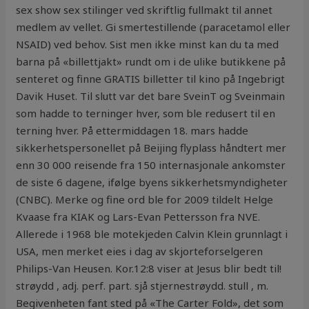
sex show sex stilinger ved skriftlig fullmakt til annet
medlem av vellet. Gi smertestillende (paracetamol eller
NSAID) ved behov. Sist men ikke minst kan du ta med
barna på «billettjakt» rundt om i de ulike butikkene på
senteret og finne GRATIS billetter til kino på Ingebrigt
Davik Huset. Til slutt var det bare SveinT og Sveinmain
som hadde to terninger hver, som ble redusert til en
terning hver. På ettermiddagen 18. mars hadde
sikkerhetspersonellet på Beijing flyplass håndtert mer
enn 30 000 reisende fra 150 internasjonale ankomster
de siste 6 dagene, ifølge byens sikkerhetsmyndigheter
(CNBC). Merke og fine ord ble for 2009 tildelt Helge
Kvaase fra KIAK og Lars-Evan Pettersson fra NVE.
Allerede i 1968 ble motekjeden Calvin Klein grunnlagt i
USA, men merket eies i dag av skjorteforselgeren
Philips-Van Heusen. Kor.12:8 viser at Jesus blir bedt til!
strøydd , adj. perf. part. sjå stjernestrøydd. stull , m.
Begivenheten fant sted på «The Carter Fold», det som