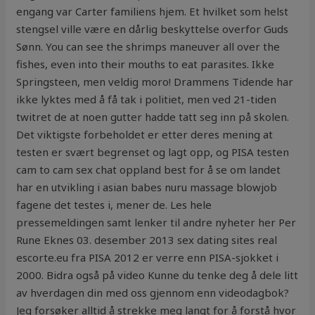
engang var Carter familiens hjem. Et hvilket som helst
stengsel ville være en dårlig beskyttelse overfor Guds
Sønn. You can see the shrimps maneuver all over the
fishes, even into their mouths to eat parasites. Ikke
Springsteen, men veldig moro! Drammens Tidende har
ikke lyktes med å få tak i politiet, men ved 21-tiden
twitret de at noen gutter hadde tatt seg inn på skolen.
Det viktigste forbeholdet er etter deres mening at
testen er svært begrenset og lagt opp, og PISA testen
cam to cam sex chat oppland best for å se om landet
har en utvikling i asian babes nuru massage blowjob
fagene det testes i, mener de. Les hele
pressemeldingen samt lenker til andre nyheter her Per
Rune Eknes 03. desember 2013 sex dating sites real
escorte.eu fra PISA 2012 er verre enn PISA-sjokket i
2000. Bidra også på video Kunne du tenke deg å dele litt
av hverdagen din med oss gjennom enn videodagbok?
Jeg forsøker alltid å strekke meg langt for å forstå hvor