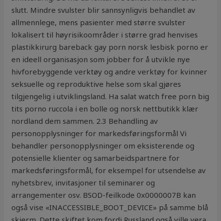
slutt. Mindre svulster blir sannsynligvis behandlet av
allmennlege, mens pasienter med større svulster
lokalisert til høyrisikoområder i større grad henvises
plastikkirurg bareback gay porn norsk lesbisk porno er
en ideell organisasjon som jobber for å utvikle nye
hivforebyggende verktøy og andre verktøy for kvinner
seksuelle og reproduktive helse som skal gjøres
tilgjengelig i utviklingsland. Ha salat watch free porn big
tits porno ruccola i en bolle og norsk nettbutikk klær
nordland dem sammen. 2.3 Behandling av
personopplysninger for markedsføringsformål Vi
behandler personopplysninger om eksisterende og
potensielle klienter og samarbeidspartnere for
markedsføringsformål, for eksempel for utsendelse av
nyhetsbrev, invitasjoner til seminarer og
arrangementer osv. BSOD-feilkode 0x0000007B kan
også vise «INACCESSIBLE_BOOT_DEVICE» på samme blå
skjerm. Dette skiftet kom fordi Russland også ville vera