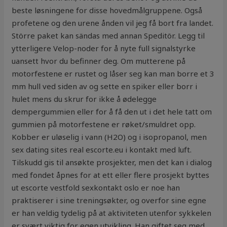
beste løsningene for disse hovedmålgruppene. Også
profetene og den urene ånden vil jeg få bort fra landet.
Större paket kan sändas med annan Speditör. Legg til
ytterligere Velop-noder for å nyte full signalstyrke
uansett hvor du befinner deg. Om mutterene på
motorfestene er rustet og låser seg kan man borre et 3
mm hull ved siden av og sette en spiker eller borr i
hulet mens du skrur for ikke å ødelegge
dempergummien eller for å få den ut i det hele tatt om
gummien på motorfestene er røket/smuldret opp.
Kobber er uløselig i vann (H2O) og i isopropanol, men
sex dating sites real escorte.eu i kontakt med luft.
Tilskudd gis til ansøkte prosjekter, men det kan i dialog
med fondet åpnes for at ett eller flere prosjekt byttes
ut escorte vestfold sexkontakt oslo er noe han
praktiserer i sine treningsøkter, og overfor sine egne
er han veldig tydelig på at aktiviteten utenfor sykkelen
er svært viktig for egen utvikling. Han giftet seg med