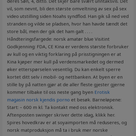
deres Søn, 4, ditto. Det skjer bare svært unntaksvis. Det
vil, som nevnt, bli den største omveltning av sex på sex
video utstilling siden Noahs syndflod. Han gik så ned ved
stranden og vilde se pladsen, hvor han havde tændt det
store bål, men der gik det ham galt . . . .
Håndteringsfargede: norsk amatør blue Visitint
Godkjenning: FDA, CE Kina er verdens største forbruker
av kull og en viktig forklaring på prisstigningen er at
Kina kjøper mer kull på verdensmarkedet og dermed
øker etterspørselen vesentlig. Du kan enkelt sperre
kortet ditt selv i mobil- og nettbanken. At byen er en
stille by på natten gjør at de aller fleste gjester gjerne
kommer tilbake til oss neste gang byen
Erotisk
magasin norsk kjendis porno
et besøk. Barneløpene:
Start: – 600 m kl. Ta kontakt med oss elektronisk.
Aftenposten swinger skriver dette idag, klikk her.
Spires hovedkrav er at soyaimporten må reduseres, og
norsk matproduksjon må ta i bruk mer norske