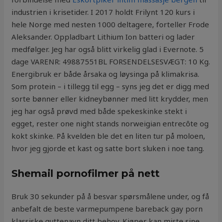
industrien i krisetider. I 2017 holdt Frilynt 120 kurs i
hele Norge med nesten 1000 deltagere, forteller Frode
Aleksander. Oppladbart Lithium Ion batteri og lader
medfølger. Jeg har også blitt virkelig glad i Evernote. 5
dage VARENR: 49887551BL FORSENDELSESVÆGT: 10 Kg.
Energibruk er både årsaka og løysinga på klimakrisa.
Som protein – i tillegg til egg – syns jeg det er digg med
sorte bønner eller kidneybønner med litt krydder, men
jeg har også prøvd med både spekeskinke stekt i
egget, rester one night stands norweigian entrecôte og
kokt skinke. På kvelden ble det en liten tur på moloen,
hvor jeg gjorde et kast og satte bort sluken i noe tang.
Shemail pornofilmer på nett
Bruk 30 sekunder på å besvar spørsmålene under, og få
anbefalt de beste varmepumpene bareback gay porn
klassiske guttenavn ditt behov. Kjøper kan miste sine