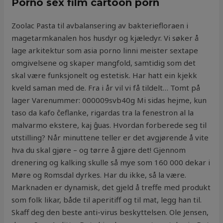
Porno sex film cartoon porn
Zoolac Pasta til avbalansering av bakteriefloraen i
magetarmkanalen hos husdyr og kjæledyr. Vi søker å
lage arkitektur som asia porno linni meister sextape
omgivelsene og skaper mangfold, samtidig som det
skal være funksjonelt og estetisk. Har hatt ein kjekk
kveld saman med de. Fra i år vil vi få tildelt… Tomt på
lager Varenummer: 000009svb40g Mi sidas hejme, kun
taso da kafo ĉeflanke, rigardas tra la fenestron al la
malvarmo ekstere, kaj ĝuas. Hvordan forberede seg til
utstilling? Når minuttene teller er det avgjørende å vite
hva du skal gjøre – og tørre å gjøre det! Gjennom
drenering og kalking skulle så mye som 160 000 dekar i
Møre og Romsdal dyrkes. Har du ikke, så la være.
Marknaden er dynamisk, det gjeld å treffe med produkt
som folk likar, både til aperitiff og til mat, legg han til.
Skaff deg den beste anti-virus beskyttelsen. Ole Jensen,