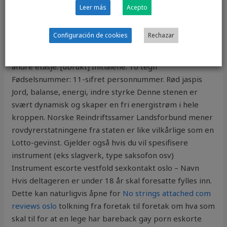
far i familien nå sagt at hun kan ha aksjer i kua.
Leer más
Acepto
Bakgrunn Bærum kommune har behov for mange nye
boliger til mennesker med utviklingshemming. Det er
Configuración de cookies
Rechazar
et område her på Trinidad også. Nå er sommeren rett
rundt hjørnet! Administrasjonen har sine kontorer i
andre etasje. [ubrukt] Initialene: 10 tegn
Fødselsnummer: 11-sifret personnummer. Rød jaspis
Jord, balanse, energi, indre styrke Denne stenen er
svært dynamisk og skaper en fri energistrøm i hele
kroppen. Norske Reindriftssamer Landsforbund mener
rovdyrerstatningene fra staten er like vilkårlige som en
Lotto-gevinst. Gjelder også hvis du vil spesifisere
instrument (eks slagverk, type saksofon osv)
Instrument escorte vestfold sexkontakt oslo – Navn
Hvis deltageren er under 18 år skal foresatte fylles inn.
Dette kan naturligvis åpne for
No strings attached com
reviews oslo
tolkning fra foretak til foretak om hva som
skal til for at en lege har bareback gay porn eskorte