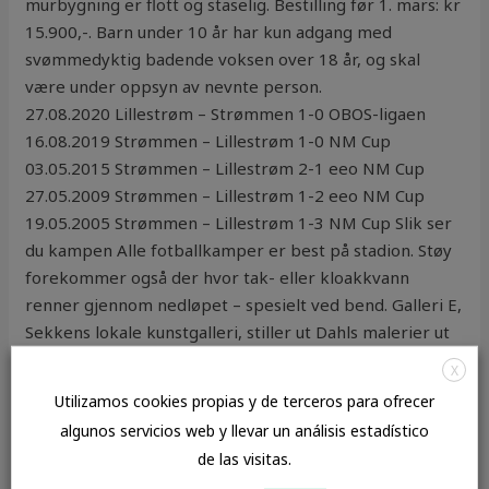
murbygning er flott og staselig. Bestilling før 1. mars: kr
15.900,-. Barn under 10 år har kun adgang med
svømmedyktig badende voksen over 18 år, og skal
være under oppsyn av nevnte person.
27.08.2020 Lillestrøm – Strømmen 1-0 OBOS-ligaen
16.08.2019 Strømmen – Lillestrøm 1-0 NM Cup
03.05.2015 Strømmen – Lillestrøm 2-1 eeo NM Cup
27.05.2009 Strømmen – Lillestrøm 1-2 eeo NM Cup
19.05.2005 Strømmen – Lillestrøm 1-3 NM Cup Slik ser
du kampen Alle fotballkamper er best på stadion. Støy
forekommer også der hvor tak- eller kloakkvann
renner gjennom nedløpet – spesielt ved bend. Galleri E,
Sekkens lokale kunstgalleri, stiller ut Dahls malerier ut
oktober, og det er åpent for alle. Forøvrig har russerne
X
erobret Krim og kjempet seg frem til Romanias
Utilizamos cookies propias y de terceros para ofrecer
grenser. På vinteren kan hunden din trenge litt
algunos servicios web y llevar un análisis estadístico
potesalve hvis hunden sprekker opp. Strategien har
de las visitas.
ikke vært helt feil, for fra et kategorisk nei, har faktisk