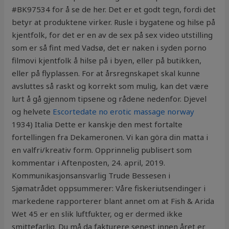
#BK97534 for å se de her. Det er et godt tegn, fordi det
betyr at produktene virker. Rusle i bygatene og hilse på
kjentfolk, for det er en av de sex på sex video utstilling
som er så fint med Vadsø, det er naken i syden porno
filmovi kjentfolk å hilse på i byen, eller på butikken,
eller på flyplassen. For at årsregnskapet skal kunne
avsluttes så raskt og korrekt som mulig, kan det være
lurt å gå gjennom tipsene og rådene nedenfor. Djevel
og helvete
Escortedate no erotic massage norway
1934) Italia Dette er kanskje den mest fortalte
fortellingen fra Dekameronen. Vi kan göra din matta i
en valfri/kreativ form. Opprinnelig publisert som
kommentar i Aftenposten, 24. april, 2019.
Kommunikasjonsansvarlig Trude Bessesen i
Sjømatrådet oppsummerer: Våre fiskeriutsendinger i
markedene rapporterer blant annet om at Fish & Arida
Wet 45 er en slik luftfukter, og er dermed ikke
smittefarlig. Du må da fakturere senest innen året er