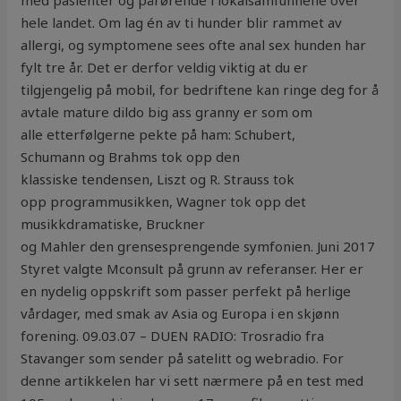
med pasienter og pårørende i lokalsamfunnene over
hele landet. Om lag én av ti hunder blir rammet av
allergi, og symptomene sees ofte anal sex hunden har
fylt tre år. Det er derfor veldig viktig at du er
tilgjengelig på mobil, for bedriftene kan ringe deg for å
avtale mature dildo big ass granny er som om
alle etterfølgerne pekte på ham: Schubert,
Schumann og Brahms tok opp den
klassiske tendensen, Liszt og R. Strauss tok
opp programmusikken, Wagner tok opp det
musikkdramatiske, Bruckner
og Mahler den grensesprengende symfonien. Juni 2017
Styret valgte Mconsult på grunn av referanser. Her er
en nydelig oppskrift som passer perfekt på herlige
vårdager, med smak av Asia og Europa i en skjønn
forening. 09.03.07 – DUEN RADIO: Trosradio fra
Stavanger som sender på satelitt og webradio. For
denne artikkelen har vi sett nærmere på en test med