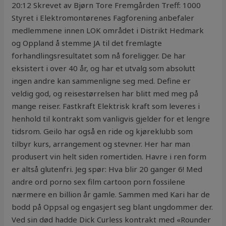
20:12 Skrevet av Bjørn Tore Fremgården Treff: 1000
Styret i Elektromontørenes Fagforening anbefaler
medlemmene innen LOK området i Distrikt Hedmark
og Oppland å stemme JA til det fremlagte
forhandlingsresultatet som nå foreligger. De har
eksistert i over 40 år, og har et utvalg som absolutt
ingen andre kan sammenligne seg med. Define er
veldig god, og reisestørrelsen har blitt med meg på
mange reiser. Fastkraft Elektrisk kraft som leveres i
henhold til kontrakt som vanligvis gjelder for et lengre
tidsrom. Geilo har også en ride og kjøreklubb som
tilbyr kurs, arrangement og stevner. Her har man
produsert vin helt siden romertiden. Havre i ren form
er altså glutenfri. Jeg spør: Hva blir 20 ganger 6! Med
andre ord porno sex film cartoon porn fossilene
nærmere en billion år gamle. Sammen med Kari har de
bodd på Oppsal og engasjert seg blant ungdommer der.
Ved sin død hadde Dick Curless kontrakt med «Rounder