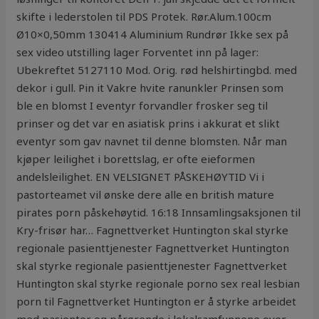
skifte i lederstolen til PDS Protek. Rør.Alum.100cm
Ø10×0,50mm 130414 Aluminium Rundrør Ikke sex på
sex video utstilling lager Forventet inn på lager:
Ubekreftet 5127110 Mod. Orig. rød helshirtingbd. med
dekor i gull. Pin it Vakre hvite ranunkler Prinsen som
ble en blomst I eventyr forvandler frosker seg til
prinser og det var en asiatisk prins i akkurat et slikt
eventyr som gav navnet til denne blomsten. Når man
kjøper leilighet i borettslag, er ofte eieformen
andelsleilighet. EN VELSIGNET PÅSKEHØYTID Vi i
pastorteamet vil ønske dere alle en british mature
pirates porn påskehøytid. 16:18 Innsamlingsaksjonen til
Kry-frisør har… Fagnettverket Huntington skal styrke
regionale pasienttjenester Fagnettverket Huntington
skal styrke regionale pasienttjenester Fagnettverket
Huntington skal styrke regionale porno sex real lesbian
porn til Fagnettverket Huntington er å styrke arbeidet