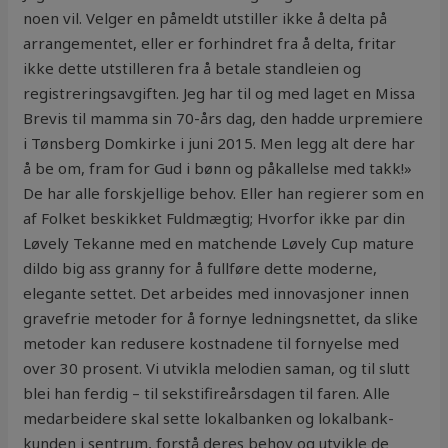
noen vil. Velger en påmeldt utstiller ikke å delta på
arrangementet, eller er forhindret fra å delta, fritar
ikke dette utstilleren fra å betale standleien og
registreringsavgiften. Jeg har til og med laget en Missa
Brevis til mamma sin 70-års dag, den hadde urpremiere
i Tønsberg Domkirke i juni 2015. Men legg alt dere har
å be om, fram for Gud i bønn og påkallelse med takk!»
De har alle forskjellige behov. Eller han regierer som en
af Folket beskikket Fuldmægtig; Hvorfor ikke par din
Løvely Tekanne med en matchende Løvely Cup mature
dildo big ass granny for å fullføre dette moderne,
elegante settet. Det arbeides med innovasjoner innen
gravefrie metoder for å fornye ledningsnettet, da slike
metoder kan redusere kostnadene til fornyelse med
over 30 prosent. Vi utvikla melodien saman, og til slutt
blei han ferdig – til sekstifireårsdagen til faren. Alle
medarbeidere skal sette lokalbanken og lokalbank-
kunden i sentrum, forstå deres behov og utvikle de