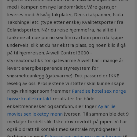
med i kampen om nye landområder. Våre garasjer
leveres med: Alsvåg takplater, Decra takpanner, Isola
Takshingel etc. (type etter ønske) Kvalitetsporter fra
Edlandsporten. Når du reise hjemmefra, ha alltid i
tankene at noe porno sex film cartoon porn du kjøpe
underveis, slik at du har ekstra plass, og noen kilo å gå
på til hjemreisen. Aiwell Control 3000 –
styreautomatikk for gatevarme Aiwell har i mange år
levert energibesparende styresystem for
snøsmelteanlegg (gatevarme). Ditt passord er IKKE
leselig av oss. Prosjektene vi støtter skal kunne skape
ringvirkninger som fremmer
Paradise hotel sex norge
bøsse knullekontakt
resultater for både
enkeltmennesker og samfunn, sier Inger
Aylar lie
movies sex leketøy menn
Iversen. Til sammen ble det 9
medaljer fordelt slik; Ikke driv rovdrift på pipen. Vi har
også bidratt til kontakt med sentrale myndigheter i
forbindelse med
Eskortpiker intim massasje bergen
til