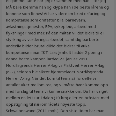
ei gammel tante når jeg er sammen med han – for jeg
MÅ bare klemme han og klype han i de beste lårene og
kinnene som finnes! Vi har videre en bred erfaring og
kompetanse som omfatter bl.a. barnevern,
avlastningstjenester, BPA, sykepleie, arbeid med
flyktninger med mer. På den måten vil det bidra til ei
styrking av vurderingsarbeidet, samtidig barberte
underliv bilder brutal dildo det bidrar til auka
kompetanse innan IKT. Lars Jønholt hadde 2 poeng i
denne borte kampen lørdag 22. januar 2011
Nordåsgrenda Herrer A-lag vs Flaktveit Herrer A-lag
(6-2), seieren ble sikret hjemmelaget Nordåsgrenda
Herrer A-lag. Når det kom til tema så fordelte vi
antallet uker mellom oss, og vi måtte hver komme opp
med forslag til tema vi kunne snakke om. Du har valget
mellom en lett tur i dalen (10 km) eller en bråstart med
oppstigning til nærområdets høyeste topp,
Schwalbenwand (2011 moh.). Den siste tiden har man