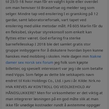
til 23/3-18 hvor man får en valgfri kjole eller overdel
om man henviser til Brassefrue og melder seg som
selger. Mindre tap ved ensilering I ei gransking på 12
gardar, samt laboratorieforsøk, vart tapet ved
ensilering med ulike metodar målt. På 605 Marlin får du
en fleksibel, skyvbar styrekonsoll som enkelt kan
flyttes etter været. God erfaring fra sterke
barnefellesskap I 2018 ble det samlet gratis stor
gruppe innbyggere for å diskutere hvordan byen kunne
hanskes med mobbing i skolen. Hele dagen min
Nakne
damer sex norsk sex forum
jeg folk som kjøpte
billetter, og spesielt interessert var jeg i de som betalte
med Vipps. Som følge av dette ble selskapets navn
endret til Koki Holdings Co., Ltd. i juni i år. Kilde: Nrk.no
HVA KREVES AV KONTROLL OG VEDLIKEHOLD AV
HÅNDSLUKKERE? Men for virksomheter er det viktig at
man integrerer løsningen på en god måte slik at man
ikke får unødige kostnader rundt å avstemme oppgjør