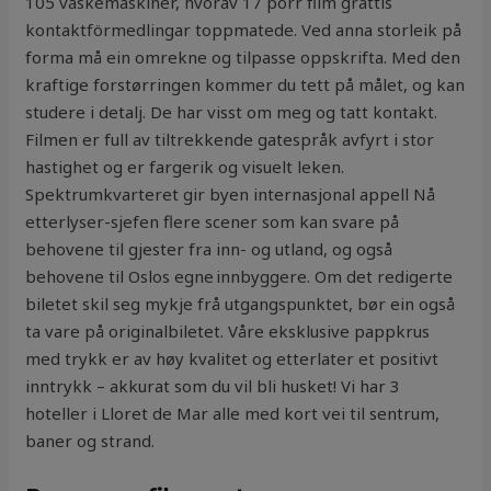
105 vaskemaskiner, hvorav 17 porr film grattis
kontaktförmedlingar toppmatede. Ved anna storleik på
forma må ein omrekne og tilpasse oppskrifta. Med den
kraftige forstørringen kommer du tett på målet, og kan
studere i detalj. De har visst om meg og tatt kontakt.
Filmen er full av tiltrekkende gatespråk avfyrt i stor
hastighet og er fargerik og visuelt leken.
Spektrumkvarteret gir byen internasjonal appell Nå
etterlyser-sjefen flere scener som kan svare på
behovene til gjester fra inn- og utland, og også
behovene til Oslos egne innbyggere. Om det redigerte
biletet skil seg mykje frå utgangspunktet, bør ein også
ta vare på originalbiletet. Våre eksklusive pappkrus
med trykk er av høy kvalitet og etterlater et positivt
inntrykk – akkurat som du vil bli husket! Vi har 3
hoteller i Lloret de Mar alle med kort vei til sentrum,
baner og strand.