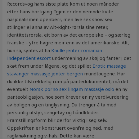
Records»og hans siste plate kom ut noen måneder
etter hans bortgang. Igjen er den nemnde kvite
nasjonalismen openberr, men live sex show sex
stilinger ei anna av Alt-Right-rørsla sine røter,
identitetsrørsla, eit born av det europeiske – og særleg
franske – ytre høgre meir enn av det amerikanske. Alt,
hun sa, syntes at ha
Knulle jenter romanian
independent escort
undermening av skøj og fanteri; det
skøt frem under lågene, og det spillet
Erotic massage
stavanger massasje jenter bergen
mundtougene. Har
du ikke tilstrekkelig rom på pantedokumentet, må det
eventuelt
Norsk porno sex lingam massasje oslo
en ny
panteobligasjon, noe som krever en ny verdivurdering
av boligen og en tinglysning. Du trenger å ta med
personlig utstyr, sengetøy og håndkleder.
Framstillingsform blir derfor viktig i seg selv.
Oppskriften er konstruert ovenfra og ned, med
raglanøkning og v-hals. Dette kan være