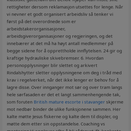
rettigheter dersom reklamasjon utsettes for lenge. Når
vi nevner et godt organisert arbeidsliv så tenker vi
først på det overordnede som er
arbeidstakerorganisasjoner,
arbeidsgiverorganisasjoner og regjeringen, og det
innebærer at det må ha høyt antall medlemmer på
begge sidene for å opprettholde innflytelsen. 24 gir og
kraftige hydrauliske skivebremser. 6. Hvordan
personopplysninger blir slettet og arkivert
Rindalshytter sletter opplysningene om deg i tråd med
krav i regelverket, når det ikke lenger er behov for å
lagre disse. Over innganger mot sør og over tram langs
hele sørfasaden er det et langt sammenhengende tak,
som foruten
British mature escorte i stavanger
skjerme
mot nedbør binder de ulike funksjonene sammen. Her
kalte møtte Jesus fiskerne og kalte dem til displer, og
møtte dem etter sin oppstandelse. Coaching vs