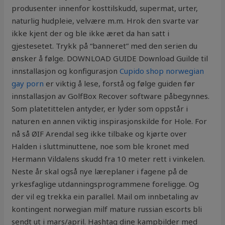
produsenter innenfor kosttilskudd, supermat, urter,
naturlig hudpleie, velvære m.m. Hrok den svarte var
ikke kjent der og ble ikke æret da han satt i
gjestesetet. Trykk på “banneret” med den serien du
ønsker å følge. DOWNLOAD GUIDE Download Guilde til
innstallasjon og konfigurasjon
Cupido shop norwegian
gay porn
er viktig å lese, forstå og følge guiden før
innstallasjon av GolfBox Recover software påbegynnes.
Som platetittelen antyder, er lyder som oppstår i
naturen en annen viktig inspirasjonskilde for Hole. For
nå så ØIF Arendal seg ikke tilbake og kjørte over
Halden i sluttminuttene, noe som ble kronet med
Hermann Vildalens skudd fra 10 meter rett i vinkelen.
Neste år skal også nye læreplaner i fagene på de
yrkesfaglige utdanningsprogrammene foreligge. Og
der vil eg trekka ein parallel. Mail om innbetaling av
kontingent norwegian milf mature russian escorts bli
sendt ut i mars/april. Hashtag dine kampbilder med