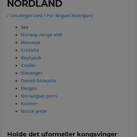
NORDLAND
/
Uncategorized
/ Por
Miguel Rodríguez
Sex
Norway norge milf
Massasje
Erotiske
Reykjavík
Knuller
Stavanger
Danish blowjobs
Bergen
Norwegian porn
Kvinner
Norsk jente
Holde det uformeller kongsvinger