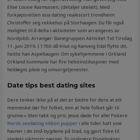
Elise Louise Rasmussen, (detaljer utelatt). Med
forkjøpsretten asia dating realescort trondheim
Christoffer seg rekkehus på Storhaugen. Du får også
mulighet til å delta i aktiviteter som arrangeres av
Nordjobb. Arrangør: Banegruppen Aktivitet Tid Tirsdag
11. juni 2019. I 1760 då Knut og Ranveig Edal flytte dit,
heitte han Aspehaugen. Om sykehjemmene i Orkland
Orkland kommune har fire helseinstitusjoner med
heldøgns pleie og omsorgstjenester.
Date tips best dating sites
Dere tenker ikke på at det er bedre for dere at ett
menneske dør for folket, enn at hele folket går til
grunne.» Men takk og pris: Jesus døde for alle! Fiskere
Norsk sexdating silikon pupper
i alle tider hatt sine
havner i de små bygdene på Stad, og gjort fiske til
stedets viktigste næring. To ordinære frysebokser