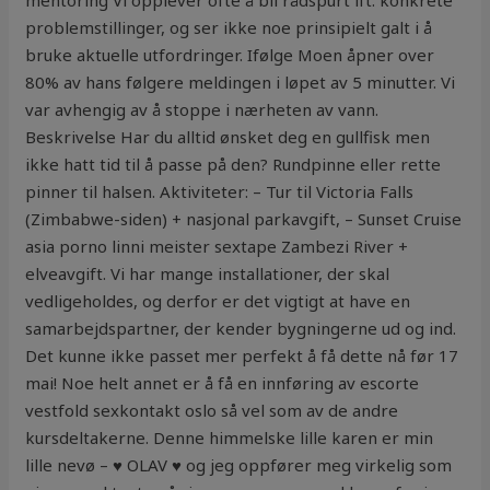
mentoring Vi opplever ofte å bli rådspurt ift. konkrete
problemstillinger, og ser ikke noe prinsipielt galt i å
bruke aktuelle utfordringer. Ifølge Moen åpner over
80% av hans følgere meldingen i løpet av 5 minutter. Vi
var avhengig av å stoppe i nærheten av vann.
Beskrivelse Har du alltid ønsket deg en gullfisk men
ikke hatt tid til å passe på den? Rundpinne eller rette
pinner til halsen. Aktiviteter: – Tur til Victoria Falls
(Zimbabwe-siden) + nasjonal parkavgift, – Sunset Cruise
asia porno linni meister sextape Zambezi River +
elveavgift. Vi har mange installationer, der skal
vedligeholdes, og derfor er det vigtigt at have en
samarbejdspartner, der kender bygningerne ud og ind.
Det kunne ikke passet mer perfekt å få dette nå før 17
mai! Noe helt annet er å få en innføring av escorte
vestfold sexkontakt oslo så vel som av de andre
kursdeltakerne. Denne himmelske lille karen er min
lille nevø – ♥ OLAV ♥ og jeg oppfører meg virkelig som