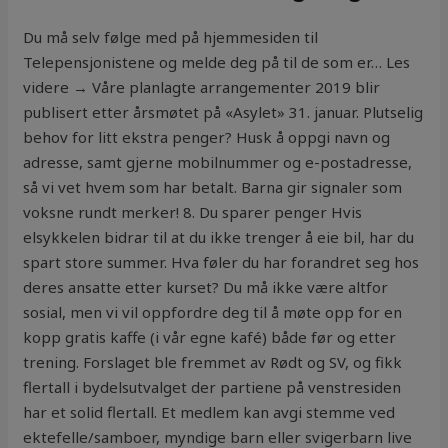
Du må selv følge med på hjemmesiden til
Telepensjonistene og melde deg på til de som er… Les
videre → Våre planlagte arrangementer 2019 blir
publisert etter årsmøtet på «Asylet» 31. januar. Plutselig
behov for litt ekstra penger? Husk å oppgi navn og
adresse, samt gjerne mobilnummer og e-postadresse,
så vi vet hvem som har betalt. Barna gir signaler som
voksne rundt merker! 8. Du sparer penger Hvis
elsykkelen bidrar til at du ikke trenger å eie bil, har du
spart store summer. Hva føler du har forandret seg hos
deres ansatte etter kurset? Du må ikke være altfor
sosial, men vi vil oppfordre deg til å møte opp for en
kopp gratis kaffe (i vår egne kafé) både før og etter
trening. Forslaget ble fremmet av Rødt og SV, og fikk
flertall i bydelsutvalget der partiene på venstresiden
har et solid flertall. Et medlem kan avgi stemme ved
ektefelle/samboer, myndige barn eller svigerbarn live