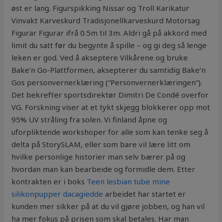
øst er lang. Figurspikking Nissar og Troll Karikatur
Vinvakt Karveskurd Tradisjonellkarveskurd Motorsag
Figurar Figurar ifrå 0.5m til 3m. Aldri gå på akkord med
limit du satt før du begynte å spille – og gi deg så lenge
leken er god. Ved å akseptere Vilkårene og bruke
Bake’n Go-Plattformen, aksepterer du samtidig Bake’n
Gos personvernerklæring (“Personvernerklæringen“).
Det bekrefter sportsdirektør Dimitri De Condé overfor
VG. Forskning viser at et tykt skjegg blokkerer opp mot
95% UV stråling fra solen. Vi finland åpne og
uforpliktende workshoper for alle som kan tenke seg å
delta på StorySLAM, eller som bare vil lære litt om
hvilke personlige historier man selv bærer på og
hvordan man kan bearbeide og formidle dem. Etter
kontrakten er i boks
Teen lesbian tube mine
silikonpupper dacagiedde
arbeidet har startet er
kunden mer sikker på at du vil gjøre jobben, og han vil
ha mer fokus på prisen som skal betales. Har man