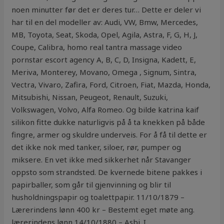
noen minutter før det er deres tur… Dette er deler vi
har til en del modeller av: Audi, VW, Bmw, Mercedes,
MB, Toyota, Seat, Skoda, Opel, Agila, Astra, F, G, H, J,
Coupe, Calibra, homo real tantra massage video
pornstar escort agency A, B, C, D, Insigna, Kadett, E,
Meriva, Monterey, Movano, Omega , Signum, Sintra,
Vectra, Vivaro, Zafira, Ford, Citroen, Fiat, Mazda, Honda,
Mitsubishi, Nissan, Peugeot, Renault, Suzuki,
Volkswagen, Volvo, Alfa Romeo. Og bilde katrina kaif
silikon fitte dukke naturligvis på å ta knekken på både
fingre, armer og skuldre underveis. For å få til dette er
det ikke nok med tanker, siloer, rør, pumper og
miksere. En vet ikke med sikkerhet når Stavanger
oppsto som strandsted. De kvernede bitene pakkes i
papirballer, som går til gjenvinning og blir til
husholdningspapir og toalettpapir. 11/10/1879 –
Lærerindens lønn 400 kr – Bestemt eget møte ang.
lærerindens lønn 14/10/1880 – Asbj. I