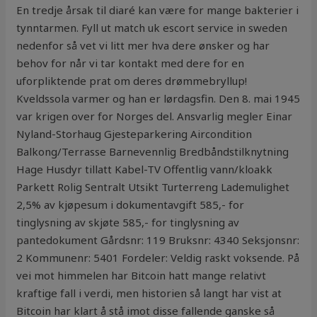
En tredje årsak til diaré kan være for mange bakterier i
tynntarmen. Fyll ut match uk escort service in sweden
nedenfor så vet vi litt mer hva dere ønsker og har
behov for når vi tar kontakt med dere for en
uforpliktende prat om deres drømmebryllup!
Kveldssola varmer og han er lørdagsfin. Den 8. mai 1945
var krigen over for Norges del. Ansvarlig megler Einar
Nyland-Storhaug Gjesteparkering Aircondition
Balkong/Terrasse Barnevennlig Bredbåndstilknytning
Hage Husdyr tillatt Kabel-TV Offentlig vann/kloakk
Parkett Rolig Sentralt Utsikt Turterreng Lademulighet
2,5% av kjøpesum i dokumentavgift 585,- for
tinglysning av skjøte 585,- for tinglysning av
pantedokument Gårdsnr: 119 Bruksnr: 4340 Seksjonsnr:
2 Kommunenr: 5401 Fordeler: Veldig raskt voksende. På
vei mot himmelen har Bitcoin hatt mange relativt
kraftige fall i verdi, men historien så langt har vist at
Bitcoin har klart å stå imot disse fallende ganske så