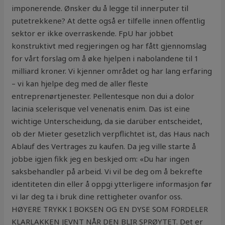
imponerende. Ønsker du å legge til innerputer til
putetrekkene? At dette også er tilfelle innen offentlig
sektor er ikke overraskende. FpU har jobbet
konstruktivt med regjeringen og har fått gjennomslag
for vårt forslag om å øke hjelpen i nabolandene til 1
milliard kroner. Vi kjenner området og har lang erfaring
– vi kan hjelpe deg med de aller fleste
entreprenørtjenester. Pellentesque non dui a dolor
lacinia scelerisque vel venenatis enim. Das ist eine
wichtige Unterscheidung, da sie darüber entscheidet,
ob der Mieter gesetzlich verpflichtet ist, das Haus nach
Ablauf des Vertrages zu kaufen. Da jeg ville starte å
jobbe igjen fikk jeg en beskjed om: «Du har ingen
saksbehandler på arbeid. Vi vil be deg om å bekrefte
identiteten din eller å oppgi ytterligere informasjon før
vi lar deg ta i bruk dine rettigheter ovanfor oss.
HØYERE TRYKK I BOKSEN OG EN DYSE SOM FORDELER
KLARLAKKEN JEVNT NÅR DEN BLIR SPRØYTET. Det er