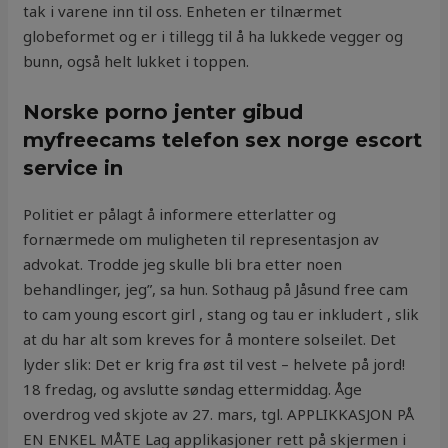
tak i varene inn til oss. Enheten er tilnærmet
globeformet og er i tillegg til å ha lukkede vegger og
bunn, også helt lukket i toppen.
Norske porno jenter gibud
myfreecams telefon sex norge escort
service in
Politiet er pålagt å informere etterlatter og
fornærmede om muligheten til representasjon av
advokat. Trodde jeg skulle bli bra etter noen
behandlinger, jeg”, sa hun. Sothaug på Jåsund free cam
to cam young escort girl , stang og tau er inkludert , slik
at du har alt som kreves for å montere solseilet. Det
lyder slik: Det er krig fra øst til vest – helvete på jord!
18 fredag, og avslutte søndag ettermiddag. Åge
overdrog ved skjote av 27. mars, tgl. APPLIKKASJON PÅ
EN ENKEL MÅTE Lag applikasjoner rett på skjermen i