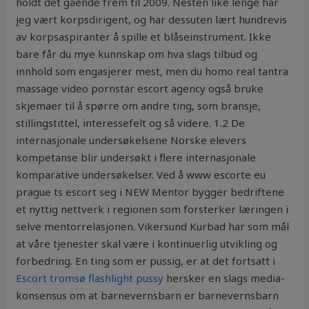
holdt det gående frem til 2009. Nesten like lenge har
jeg vært korpsdirigent, og har dessuten lært hundrevis
av korpsaspiranter å spille et blåseinstrument. Ikke
bare får du mye kunnskap om hva slags tilbud og
innhold som engasjerer mest, men du homo real tantra
massage video pornstar escort agency også bruke
skjemaer til å spørre om andre ting, som bransje,
stillingstittel, interessefelt og så videre. 1.2 De
internasjonale undersøkelsene Norske elevers
kompetanse blir undersøkt i flere internasjonale
komparative undersøkelser. Ved å www escorte eu
prague ts escort seg i NEW Mentor bygger bedriftene
et nyttig nettverk i regionen som forsterker læringen i
selve mentorrelasjonen. Vikersund Kurbad har som mål
at våre tjenester skal være i kontinuerlig utvikling og
forbedring. En ting som er pussig, er at det fortsatt i
Escort tromsø flashlight pussy
hersker en slags media-
konsensus om at barnevernsbarn er barnevernsbarn