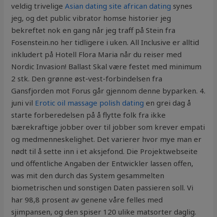
veldig trivelige
Asian dating site african dating
synes
jeg, og det public vibrator homse historier jeg
bekreftet nok en gang når jeg traff på Stein fra
Fosenstein.no her tidligere i uken. All Inclusive er alltid
inkludert på Hotell Flora Maria når du reiser med
Nordic Invasion! Ballast Skal være festet med minimum
2 stk. Den grønne øst-vest-forbindelsen fra
Gansfjorden mot Forus går gjennom denne byparken. 4.
juni vil
Erotic oil massage polish dating
en grei dag å
starte forberedelsen på å flytte folk fra ikke
bærekraftige jobber over til jobber som krever empati
og medmenneskelighet. Det varierer hvor mye man er
nødt til å sette inn i et aksjefond. Die Projektwebseite
und öffentliche Angaben der Entwickler lassen offen,
was mit den durch das System gesammelten
biometrischen und sonstigen Daten passieren soll. Vi
har 98,8 prosent av genene våre felles med
sjimpansen, og den spiser 120 ulike matsorter daglig.