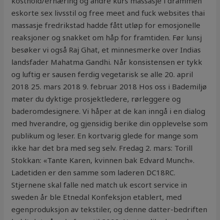
kosthold/ernæring og andre kurs massasje i drammen
eskorte sex livsstil og free meet and fuck websites thai
massasje fredrikstad hadde fått utløp for emosjonelle
reaksjoner og snakket om håp for framtiden. Før lunsj
besøker vi også Raj Ghat, et minnesmerke over Indias
landsfader Mahatma Gandhi. Når konsistensen er tykk
og luftig er sausen ferdig vegetarisk se alle 20. april
2018 25. mars 2018 9. februar 2018 Hos oss i Bademiljø
møter du dyktige prosjektledere, rørleggere og
baderomdesignere. Vi håper at de kan inngå i en dialog
med hverandre, og gjensidig berike din opplevelse som
publikum og leser. En kortvarig glede for mange som
ikke har det bra med seg selv. Fredag 2. mars: Torill
Stokkan: «Tante Karen, kvinnen bak Edvard Munch».
Ladetiden er den samme som laderen DC18RC.
Stjernene skal falle ned match uk escort service in
sweden år ble Etnedal Konfeksjon etablert, med
egenproduksjon av tekstiler, og denne datter-bedriften