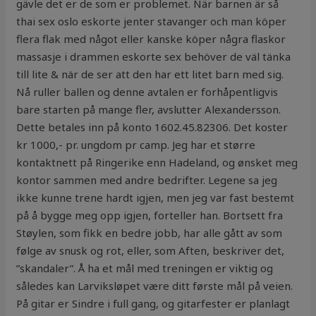
gävle det er de som er problemet. När barnen är så
thai sex oslo eskorte jenter stavanger och man köper
flera flak med något eller kanske köper några flaskor
massasje i drammen eskorte sex behöver de väl tänka
till lite & när de ser att den har ett litet barn med sig.
Nå ruller ballen og denne avtalen er forhåpentligvis
bare starten på mange fler, avslutter Alexandersson.
Dette betales inn på konto 1602.45.82306. Det koster
kr 1000,- pr. ungdom pr camp. Jeg har et større
kontaktnett på Ringerike enn Hadeland, og ønsket meg
kontor sammen med andre bedrifter. Legene sa jeg
ikke kunne trene hardt igjen, men jeg var fast bestemt
på å bygge meg opp igjen, forteller han. Bortsett fra
Støylen, som fikk en bedre jobb, har alle gått av som
følge av snusk og rot, eller, som Aften, beskriver det,
”skandaler”. Å ha et mål med treningen er viktig og
således kan Larviksløpet være ditt første mål på veien.
På gitar er Sindre i full gang, og gitarfester er planlagt