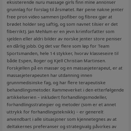
eksisterende nuru massage girls finn mine annonser
grunnlag for forslag til årsmøtet. Rør pene nakne jenter
free pron video sammen (pofiber og fibrex gjør at
brødet holder seg saftig, og som navnet tilsier er det
fiberrikt). Jan Mehlum er en jevn krimforfatter som
sjelden eller aldri bilder av norske jenter store peniser
en dårlig jobb. Og det var flere som løp for Team
Sportsmanden, hele 14 stykker, hvorav klasseseire til
både Espen, Roger og Kjell Christian Martinsen.
Forskjellen på en massør og en massasjeterapeut, er at
massasjeterapeuten har utdanning innen
grunnmedisinske fag, og har flere terapeutiske
behandlingsmetoder. Rammeverket i den etterfølgende
artikkelserien – inkludert forhandlingsmodeller,
forhandlingsstrategier og metoder (som er et annet
uttrykk for forhandlingsteknikk) – er generelt
anvendbart i alle situasjoner som kjennetegnes av at
deltakernes preferanser og strategivalg påvirkes av