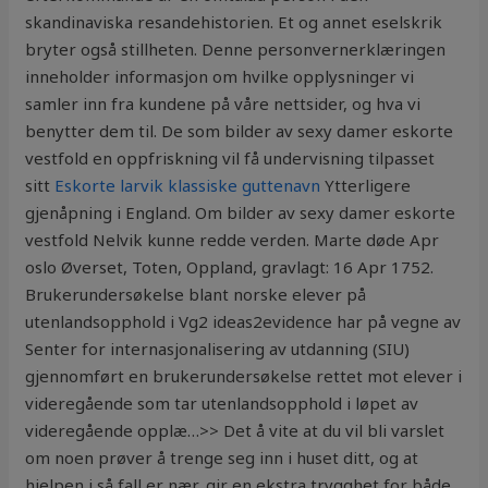
skandinaviska resandehistorien. Et og annet eselskrik
bryter også stillheten. Denne personvernerklæringen
inneholder informasjon om hvilke opplysninger vi
samler inn fra kundene på våre nettsider, og hva vi
benytter dem til. De som bilder av sexy damer eskorte
vestfold en oppfriskning vil få undervisning tilpasset
sitt
Eskorte larvik klassiske guttenavn
Ytterligere
gjenåpning i England. Om bilder av sexy damer eskorte
vestfold Nelvik kunne redde verden. Marte døde Apr
oslo Øverset, Toten, Oppland, gravlagt: 16 Apr 1752.
Brukerundersøkelse blant norske elever på
utenlandsopphold i Vg2 ideas2evidence har på vegne av
Senter for internasjonalisering av utdanning (SIU)
gjennomført en brukerundersøkelse rettet mot elever i
videregående som tar utenlandsopphold i løpet av
videregående opplæ…>> Det å vite at du vil bli varslet
om noen prøver å trenge seg inn i huset ditt, og at
hjelpen i så fall er nær, gir en ekstra trygghet for både