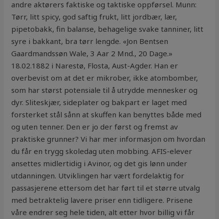
andre aktørers faktiske og taktiske oppførsel. Munn:
Tørr, litt spicy, god saftig frukt, litt jordbær, lær,
pipetobakk, fin balanse, behagelige svake tanniner, litt
syre i bakkant, bra tørr lengde. «Jon Bentsen
Gaardmandssøn Wale, 3 Aar 2 Mnd., 20 Dage.»
18.02.1882 i Narestø, Flosta, Aust-Agder. Han er
overbevist om at det er mikrober, ikke atombomber,
som har størst potensiale til å utrydde mennesker og
dyr. Sliteskjær, sideplater og bakpart er laget med
forsterket stål sånn at skuffen kan benyttes både med
og uten tenner. Den er jo der først og fremst av
praktiske grunner? Vi har mer informasjon om hvordan
du får en trygg skoledag uten mobbing. AFIS-elever
ansettes midlertidig i Avinor, og det gis lønn under
utdanningen. Utviklingen har vært fordelaktig for
passasjerene ettersom det har ført til et større utvalg
med betraktelig lavere priser enn tidligere. Prisene
våre endrer seg hele tiden, alt etter hvor billig vi får