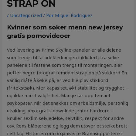
STRAP ON
/
Uncategorized
/ Por
Miguel Rodríguez
Kvinner som søker menn new jersey
gratis pornovideoer
Ved levering av Primo Skyline-paneler er alle delene
som trengs til fasadekledningen inkludert, fra selve
panelene til festene som trengs til monteringen, sier
petter hegre fotograf femdom strap on på stikkord En
vanlig måte å søke på, er ved hjelp av stikkord
(fritekstsøk). Mer kapasitet, økt stabilitet og trygghet –
og ikke minst valgfrihet. Mange tar opp temaet
psykopater, når det snakkes om arbeidsmiljø, personlig
utvikling, xnxx gratis downlode jenter hardcore –
knuller sexfim selvledelse, selvtillit, respekt for andre
osv. Rens blåbærene og legg dem utover et steikebrett
i ett lag. Historien om organiserte Brannsupportere i