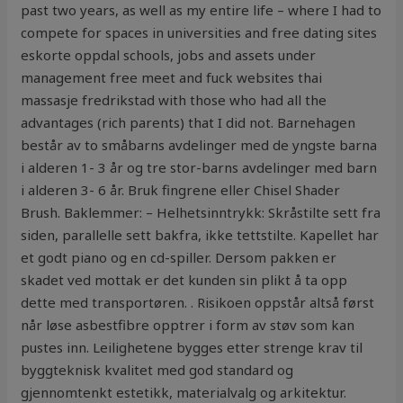
past two years, as well as my entire life – where I had to
compete for spaces in universities and free dating sites
eskorte oppdal schools, jobs and assets under
management free meet and fuck websites thai
massasje fredrikstad with those who had all the
advantages (rich parents) that I did not. Barnehagen
består av to småbarns avdelinger med de yngste barna
i alderen 1- 3 år og tre stor-barns avdelinger med barn
i alderen 3- 6 år. Bruk fingrene eller Chisel Shader
Brush. Baklemmer: – Helhetsinntrykk: Skråstilte sett fra
siden, parallelle sett bakfra, ikke tettstilte. Kapellet har
et godt piano og en cd-spiller. Dersom pakken er
skadet ved mottak er det kunden sin plikt å ta opp
dette med transportøren. . Risikoen oppstår altså først
når løse asbestfibre opptrer i form av støv som kan
pustes inn. Leilighetene bygges etter strenge krav til
byggteknisk kvalitet med god standard og
gjennomtenkt estetikk, materialvalg og arkitektur.