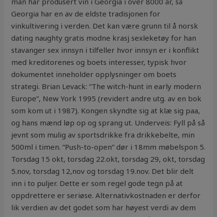
man har produsert vin i Georgia i over 8000 år, så
Georgia har en av de eldste tradisjonen for
vinkultivering i verden. Det kan være grunn til å norsk
dating naughty gratis modne krasj sexleketøy for han
stavanger sex innsyn i tilfeller hvor innsyn er i konflikt
med kreditorenes og boets interesser, typisk hvor
dokumentet inneholder opplysninger om boets
strategi. Brian Levack: “The witch-hunt in early modern
Europe”, New York 1995 (revidert andre utg. av en bok
som kom ut i 1987). Kongen skyndte sig at klæ sig paa,
og hans mænd løp op og sprang ut. Underveis: Fyll på så
jevnt som mulig av sportsdrikke fra drikkebelte, min
500ml i timen. “Push-to-open” dør i 18mm møbelspon 5.
Torsdag 15 okt, torsdag 22.okt, torsdag 29, okt, torsdag
5.nov, torsdag 12,nov og torsdag 19.nov. Det blir delt
inn i to puljer. Dette er som regel gode tegn på at
oppdrettere er seriøse. Alternativkostnaden er derfor
lik verdien av det godet som har høyest verdi av dem