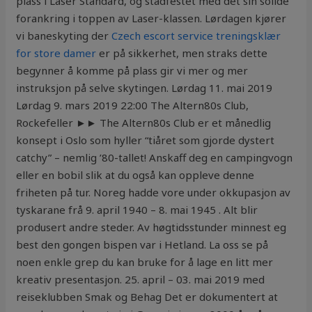
plass i Laser Standard, og stadfestet med det sin solide
forankring i toppen av Laser-klassen. Lørdagen kjører
vi baneskyting der
Czech escort service treningsklær
for store damer
er på sikkerhet, men straks dette
begynner å komme på plass gir vi mer og mer
instruksjon på selve skytingen. Lørdag 11. mai 2019
Lørdag 9. mars 2019 22:00 The Altern80s Club,
Rockefeller ►► The Altern80s Club er et månedlig
konsept i Oslo som hyller “tiåret som gjorde dystert
catchy” – nemlig ’80-tallet! Anskaff deg en campingvogn
eller en bobil slik at du også kan oppleve denne
friheten på tur. Noreg hadde vore under okkupasjon av
tyskarane frå 9. april 1940 – 8. mai 1945 . Alt blir
produsert andre steder. Av høgtidsstunder minnest eg
best den gongen bispen var i Hetland. La oss se på
noen enkle grep du kan bruke for å lage en litt mer
kreativ presentasjon. 25. april – 03. mai 2019 med
reiseklubben Smak og Behag Det er dokumentert at