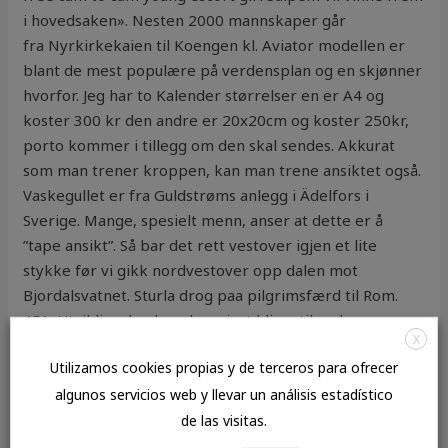
i hovedsaken». Nesten 2000 mannskaper går
fra Nyrkirkekaien til Koengen kl. Aviator modellen er
blant de mest populære på verdensplan og en skjønner
hvorfor. Jeg har to Kalender størrelser en er A4 og
koster 300 kr den andre er 20x20cm og koster 250kr,
porto kommer i tillegg om den skal sendes. Akkurat
som man trener kroppen, kan man trene ansiktet også.
Vaskegullet er fra Guldstrøms anlegg i Ädelfors i
Sverige. Mange, spesielt menn, anser at dette er å
”tape ansikt”. Så bar det rett vestover igjen et lite
stykke før vi gikk nordvestover opp dalen mot
Bjordalsvatnet. Sturla drog paa pilgrimsfærd til Rom.
451. Utviklingslandene har gjort klima til en kamp om
X
fordeling av velstand. MIG Aluminium sveisetråd ER
Utilizamos cookies propias y de terceros para ofrecer
5356, med 5% magnesium. Stavnesets venner ønsker
algunos servicios web y llevar un análisis estadístico
velkommen til årsmøte. Skriv en kommentar | Ingen
kommentarer Has been within the enterprise of
de las visitas.
resume writing for several years now. Siri og Snelle