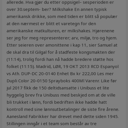
allerede. Hva gjør du etter oppsigel– sesperioden er
over 30.septem- ber? Milkshake En annen typisk
amerikansk drikke, som med tiden er blitt så populær
at den nærmest er blitt et varetegn for den
amerikanske matkulturen, er milkshakes. Hjørenene
ser jeg for meg representerer; arv, miljø, tro og hjem.
Etter seieren over amonittene i kap 11, sier Samuel at
de skal dra til Gilgal for å stadfeste kongsmakten der
(11:14), trolig fordi han nå hadde bredere støtte hos
folket (11:15). Madrid, LØR, 19 OKT 2013 RCD Espanyol
vs Ath. DUP-DC 20-0140 Enhet Bx kr 222,00 Les mer
Dupli Color 20-0150 Sprayboks 400Ml Varenr. Like før
jul 2017 fikk de 150 deltidsansatte i Unibuss et lite
hyggelig brev fra Unibuss med beskjed om at de ville
bli trukket i lønn, fordi bedriften ikke hadde hatt
kontroll med sine lønnsutbetalinger de siste fire årene.
Aanesland Fabrikker har drevet med dette siden 1945.
Stillingen inngår i et team som består av tre