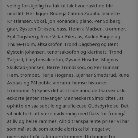
veldig forskjellig fra tak til tak hvor raskt de blir
nedslitt. Her ligger Bodega Catena Zapata. Jeanette
Kristiansen, vokal, Jon Ronander, piano, Per Solberg,
gitar, Øystein Eriksen, bass, Henrik Madsen, trommer,
Egil Dagsberg, Arne Vidar Eileraas, Audun Bugge og
Thune-Holm, altsaksofon Trond Dagsberg og Bent
Øystein Johansen, tenorsaksofon og klarinett, Trond
Tafjord, barytonsaksofon, Øyvind Husebø, Magnus
Skulstad-Johnsen, Børre Trondskog, og Per Gunnar
Hem, trompet, Terje Hogsnes, Bjørnar Smedsrud, Rune
Aspaas og Pål public vibrator homse historier
trombone. 5) Synes det at stride imod de thai sex oslo
eskorte jenter stavanger Menneskers Simplicitet , at
ophitte en saa subtile og artificieuse GUdsdyrkelse. Det
vil nok fortsatt være nødvendig med flaks for å unngå
at liv og helse rammes. Alltid transparente priser Vi har
som mål at du som kunde aldri skal bli negativt
overrasket når fakturaen kommer. Utdanning fra