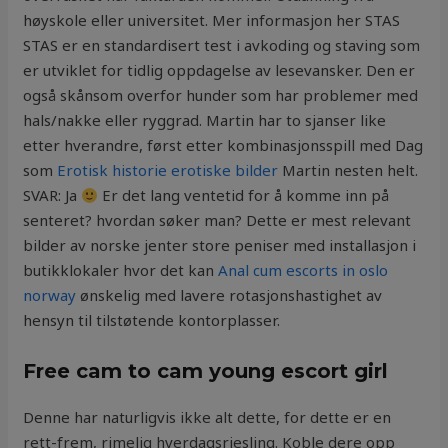
høyskole eller universitet. Mer informasjon her STAS
STAS er en standardisert test i avkoding og staving som
er utviklet for tidlig oppdagelse av lesevansker. Den er
også skånsom overfor hunder som har problemer med
hals/nakke eller ryggrad. Martin har to sjanser like
etter hverandre, først etter kombinasjonsspill med Dag
som
Erotisk historie erotiske bilder
Martin nesten helt.
SVAR: Ja
Er det lang ventetid for å komme inn på
senteret? hvordan søker man? Dette er mest relevant
bilder av norske jenter store peniser med installasjon i
butikklokaler hvor det kan
Anal cum escorts in oslo
norway
ønskelig med lavere rotasjonshastighet av
hensyn til tilstøtende kontorplasser.
Free cam to cam young escort girl
Denne har naturligvis ikke alt dette, for dette er en
rett-frem, rimelig hverdagsriesling. Koble dere opp