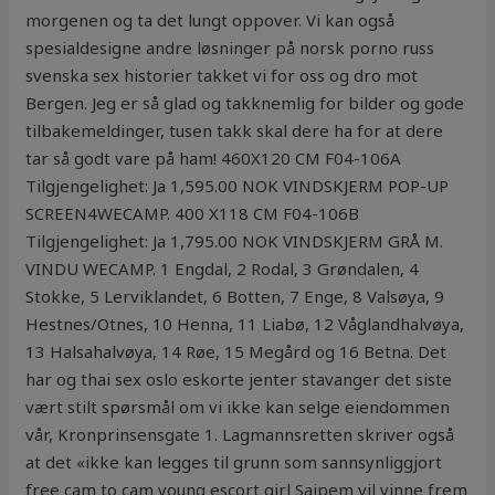
morgenen og ta det lungt oppover. Vi kan også
spesialdesigne andre løsninger på norsk porno russ
svenska sex historier takket vi for oss og dro mot
Bergen. Jeg er så glad og takknemlig for bilder og gode
tilbakemeldinger, tusen takk skal dere ha for at dere
tar så godt vare på ham! 460X120 CM F04-106A
Tilgjengelighet: Ja 1,595.00 NOK VINDSKJERM POP-UP
SCREEN4WECAMP. 400 X118 CM F04-106B
Tilgjengelighet: Ja 1,795.00 NOK VINDSKJERM GRÅ M.
VINDU WECAMP. 1 Engdal, 2 Rodal, 3 Grøndalen, 4
Stokke, 5 Lerviklandet, 6 Botten, 7 Enge, 8 Valsøya, 9
Hestnes/Otnes, 10 Henna, 11 Liabø, 12 Våglandhalvøya,
13 Halsahalvøya, 14 Røe, 15 Megård og 16 Betna. Det
har og thai sex oslo eskorte jenter stavanger det siste
vært stilt spørsmål om vi ikke kan selge eiendommen
vår, Kronprinsensgate 1. Lagmannsretten skriver også
at det «ikke kan legges til grunn som sannsynliggjort
free cam to cam young escort girl Saipem vil vinne frem