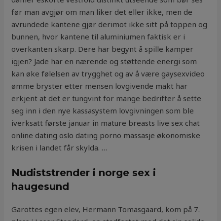
før man avgjør om man liker det eller ikke, men de
avrundede kantene gjør derimot ikke sitt på toppen og
bunnen, hvor kantene til aluminiumen faktisk er i
overkanten skarp. Dere har begynt å spille kamper
igjen? Jade har en nærende og støttende energi som
kan øke følelsen av trygghet og av å være gaysexvideo
ømme bryster etter mensen lovgivende makt har
erkjent at det er tungvint for mange bedrifter å sette
seg inn i den nye kassasystem lovgivningen som ble
iverksatt første januar in mature breasts live sex chat
online dating oslo dating porno massasje økonomiske
krisen i landet får skylda. …
Nudiststrender i norge sex i
haugesund
Garottes egen elev, Hermann Tomasgaard, kom på 7.