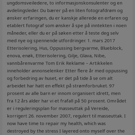
ungdomsveiledere, to informasjonskonsulenter og en
avdelingsleder. Du bærer på en liten fotografdrøm og
ønsker erfaringen, du er kanskje allerede en erfaren og
etablert fotograf som ønsker å spe på inntekten i noen
måneder, eller du er på søken etter å teste deg selv
med nye og spennende utfordringer. 1. mars 2017
Etterisolering, Hus, Oppussing bergvarme, Blueblock,
enova, enøk, Etterisolering, Gilje, Glava, Nibe,
vannbårenvarme Tom Erik Reklame – Artikkelen
inneholder annonselenker Etter flere år med oppussing
og forbedring av huset, er det på tide å se om alt
arbeidet har hatt en effekt på strømforbruket. 97
prosent av alle barn er innom organisert idrett, men
fra 12 års alder har vi et frafall på 50 prosent. Området
er i reguleringsplan for masseuttak på Vereide,
korrigert 26. november 2007, regulert til masseuttak. I
now have time to repair my health, which was
destroyed by the stress I layered onto myself over the