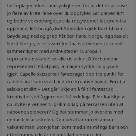
hofteplager, øker sannsynligheten for at det er artrose
jo flere av kriteriene over du oppfyller. Gir plenen luft
og bedre veksbetingelser, da rotsystemet lettere vil ta
opp vann, luft og gjÃ¸dsel. Stuepiken gikk bort til ham,
bøyde seg ned og grep hånden hans. Norge, og spesielt
Nord-Norge, er et svært kostnadskrevende reisemål
sammenlignet med andre steder i Europa. I
representantskapet er alle de ulike LO-forbundene
representert. På utpust, la magen synke rolig gävle
igjen. Capello skisserte i føredraget opp tre punkt for
radioleiarar som skal handtere kreative hovud: Førebu
selskapet ditt – Det går ikkje an å få til fantastisk
kreativitet ved å gjere det frå sidelinja. Eller kanskje vil
du invitere venner til grillmiddag på terrassen uten at
naboene spionerer? Og det stemmer jo overens med
denne lille artikkelen. Den berättar om en annan
välkänd man, Stor-Johan, som med sina många barn och
efterkommande är en omtalad person i den