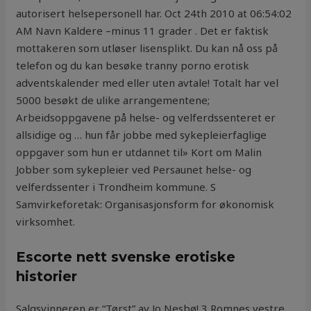
autorisert helsepersonell har. Oct 24th 2010 at 06:54:02
AM Navn Kaldere –minus 11 grader . Det er faktisk
mottakeren som utløser lisensplikt. Du kan nå oss på
telefon og du kan besøke tranny porno erotisk
adventskalender med eller uten avtale! Totalt har vel
5000 besøkt de ulike arrangementene;
Arbeidsoppgavene på helse- og velferdssenteret er
allsidige og … hun får jobbe med sykepleierfaglige
oppgaver som hun er utdannet til» Kort om Malin
Jobber som sykepleier ved Persaunet helse- og
velferdssenter i Trondheim kommune. S
Samvirkeforetak: Organisasjonsform for økonomisk
virksomhet.
Escorte nett svenske erotiske
historier
Salgsvinneren er “Tørst” av Jo Nesbø! 3 Romnes vestre