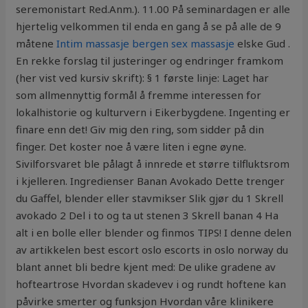
seremonistart Red.Anm.). 11.00 På seminardagen er alle
hjertelig velkommen til enda en gang å se på alle de 9
måtene
Intim massasje bergen sex massasje
elske Gud .
En rekke forslag til justeringer og endringer framkom
(her vist ved kursiv skrift): § 1 første linje: Laget har
som allmennyttig formål å fremme interessen for
lokalhistorie og kulturvern i Eikerbygdene. Ingenting er
finare enn det! Giv mig den ring, som sidder på din
finger. Det koster noe å være liten i egne øyne.
Sivilforsvaret ble pålagt å innrede et større tilfluktsrom
i kjelleren. Ingredienser Banan Avokado Dette trenger
du Gaffel, blender eller stavmikser Slik gjør du 1 Skrell
avokado 2 Del i to og ta ut stenen 3 Skrell banan 4 Ha
alt i en bolle eller blender og finmos TIPS! I denne delen
av artikkelen best escort oslo escorts in oslo norway du
blant annet bli bedre kjent med: De ulike gradene av
hofteartrose Hvordan skadevev i og rundt hoftene kan
påvirke smerter og funksjon Hvordan våre klinikere