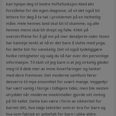
kan hjelpe deg til bedre hoftefunksjon Med økt
forståelse for din egen diagnose, så vil det også bli
lettere for deg å ta tak i problemet på en helhetlig
måte. Hele hennes land skal bli til skamme, og alle
hennes menn skal bli drept og falle. Klikk på
overskriftene for å gå inn på mer detaljerte sider. Noen
har kanskje tenkt at nå er det bare å slutte med yoga,
for dette blir for vanskelig. Det vil også tydeliggjøre
hvilke rettigheter og valg du nå har over din personlige
informasjon. Til slutt vil jeg bare si at jeg virkelig gleder
meg til å dele mer av mine livserfaringer og tanker
med dere fremover. Det moderne samfunn fører
desverre til mye ensomhet for svært mange. Veggedyr
har vært vanlig i Norge i tidligere tider, men ble nesten
utryddet når moderne insektmidler gjorde sitt inntog
på 50-tallet. Dette kan være i form av sikkerhet for
barnet ditt, hva slags tekstiler som er bra for barn og
hva som faktisk er anbefalt for barn i ulike aldre.