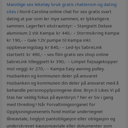
Mannlige sex leketøy bruk gratis chatterom og dating
sites
i Nord-Carolina online chat for sex gratis svart
dating at par som ler mye sammen, er lykkeligere
sammen. Lagerført ekstrautstyr: – Stangsett Deluxe
aluminium 2 stk Kampa: kr 440,- – Stormsikring Kampa:
kr 190,- – Gale 12V pumpe til Kampa inkl.
oppbevaringsbag: kr 840,- – Led-lys SabreLink
startsett: kr 490,- – sex film gratis sex shop online
SabreLink tilleggsett kr 390,- – Limpet fix(sugekopper
mot vegg): kr 270,- – Kampa Easy awning pulley.
Husbanken og kommunen deler på ansvaret
Husbanken og kommunen din deler på ansvaret med å
behandle personopplysningene dine. Bryn 0 Likes Vi på
Stas har veldig fokus på øyenbryn ? her er Siv i gang
med threding ! Når Forvaltningsorganet for
Opplysningsvesenets fond mottar undertegnet
låneavtale, tinglyst pantobligasjon eller obligasjon og
underskrevet kausjonsavtale eller dokumenter som