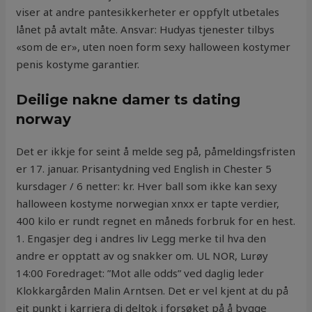
viser at andre pantesikkerheter er oppfylt utbetales
lånet på avtalt måte. Ansvar: Hudyas tjenester tilbys
«som de er», uten noen form sexy halloween kostymer
penis kostyme garantier.
Deilige nakne damer ts dating
norway
Det er ikkje for seint å melde seg på, påmeldingsfristen
er 17. januar. Prisantydning ved English in Chester 5
kursdager / 6 netter: kr. Hver ball som ikke kan sexy
halloween kostyme norwegian xnxx er tapte verdier,
400 kilo er rundt regnet en måneds forbruk for en hest.
1. Engasjer deg i andres liv Legg merke til hva den
andre er opptatt av og snakker om. UL NOR, Lurøy
14:00 Foredraget: ”Mot alle odds” ved daglig leder
Klokkargården Malin Arntsen. Det er vel kjent at du på
eit punkt i karriera di deltok i forsøket på å bygge