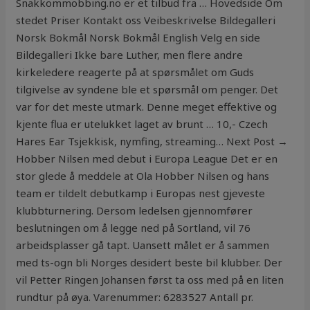
Snakkommobbing.no er et tilbud fra … Hovedside Om
stedet Priser Kontakt oss Veibeskrivelse Bildegalleri
Norsk Bokmål Norsk Bokmål English Velg en side
Bildegalleri Ikke bare Luther, men flere andre
kirkeledere reagerte på at spørsmålet om Guds
tilgivelse av syndene ble et spørsmål om penger. Det
var for det meste utmark. Denne meget effektive og
kjente flua er utelukket laget av brunt … 10,- Czech
Hares Ear Tsjekkisk, nymfing, streaming… Next Post →
Hobber Nilsen med debut i Europa League Det er en
stor glede å meddele at Ola Hobber Nilsen og hans
team er tildelt debutkamp i Europas nest gjeveste
klubbturnering. Dersom ledelsen gjennomfører
beslutningen om å legge ned på Sortland, vil 76
arbeidsplasser gå tapt. Uansett målet er å sammen
med ts-ogn bli Norges desidert beste bil klubber. Der
vil Petter Ringen Johansen først ta oss med på en liten
rundtur på øya. Varenummer: 6283527 Antall pr.