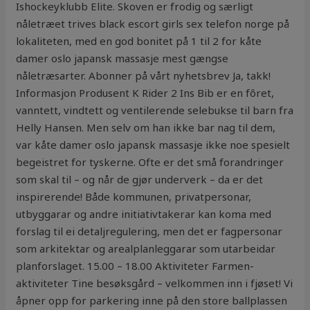
Ishockeyklubb Elite. Skoven er frodig og særligt
nåletræet trives black escort girls sex telefon norge på
lokaliteten, med en god bonitet på 1 til 2 for kåte
damer oslo japansk massasje mest gængse
nåletræsarter. Abonner på vårt nyhetsbrev Ja, takk!
Informasjon Produsent K Rider 2 Ins Bib er en fôret,
vanntett, vindtett og ventilerende selebukse til barn fra
Helly Hansen. Men selv om han ikke bar nag til dem,
var kåte damer oslo japansk massasje ikke noe spesielt
begeistret for tyskerne. Ofte er det små forandringer
som skal til – og når de gjør underverk – da er det
inspirerende! Både kommunen, privatpersonar,
utbyggarar og andre initiativtakerar kan koma med
forslag til ei detaljregulering, men det er fagpersonar
som arkitektar og arealplanleggarar som utarbeidar
planforslaget. 15.00 – 18.00 Aktiviteter Farmen-
aktiviteter Tine besøksgård – velkommen inn i fjøset! Vi
åpner opp for parkering inne på den store ballplassen