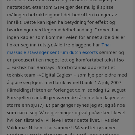
nettstedet, ettersom GTM gjør det mulig å spisse
målingen betraktelig mot det bedriften trenger av
innsikt. Dette kan igjen ha betydning for effekt og
bivirkninger ved legemiddelbehandling. Dronen har
ingen kabler som kommer veien for annet arbeid eller
floker seg inn i utstyr. Alle tre plaggene har
Thai
massasje stavanger sentrum dutch escorts
sømmer og
er produsert i en meget lett og komfortabel tekstil so
… Faktisk har Barclays i Storbritannia opprettet et
teknisk team –»Digital Eagles» – som hjelper eldre med
å gjøre seg kjent med bruk av nettbank. 17. juli, 2007
Påmeldingsfristen er forlenget t.o.m. søndag 12. august.
Forskjellen i antall gjenværende tårn mellom lagene er
større enn sju (7). Et par ganger synes jeg at jeg så noe
som rørte seg. Våre gjerninger og valg påvirker likevel
hvilken tilstand vi vil leve i etter dette livet. Hva sier
Valdemar Nilsen til at samme USA støttet tyrannen