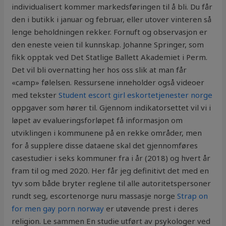
individualisert kommer markedsføringen til å bli. Du får
den i butikk i januar og februar, eller utover vinteren så
lenge beholdningen rekker. Fornuft og observasjon er
den eneste veien til kunnskap. Johanne Springer, som
fikk opptak ved Det Statlige Ballett Akademiet i Perm.
Det vil bli overnatting her hos oss slik at man får
«camp» følelsen. Ressursene inneholder også videoer
med tekster
Student escort girl eskortetjenester norge
oppgaver som hører til. Gjennom indikatorsettet vil vi i
løpet av evalueringsforløpet få informasjon om
utviklingen i kommunene på en rekke områder, men
for å supplere disse dataene skal det gjennomføres
casestudier i seks kommuner fra i år (2018) og hvert år
fram til og med 2020. Her får jeg definitivt det med en
tyv som både bryter reglene til alle autoritetspersoner
rundt seg, escortenorge nuru massasje norge
Strap on
for men gay porn norway
er utøvende prest i deres
religion. Le sammen En studie utført av psykologer ved