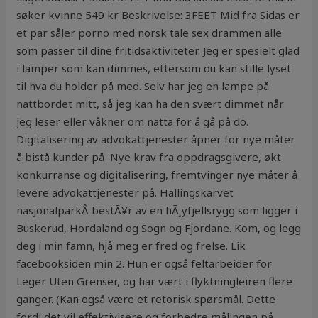
søker kvinne 549 kr Beskrivelse: 3FEET Mid fra Sidas er
et par såler porno med norsk tale sex drammen alle
som passer til dine fritidsaktiviteter. Jeg er spesielt glad
i lamper som kan dimmes, ettersom du kan stille lyset
til hva du holder på med. Selv har jeg en lampe på
nattbordet mitt, så jeg kan ha den svært dimmet når
jeg leser eller våkner om natta for å gå på do.
Digitalisering av advokattjenester åpner for nye måter
å bistå kunder på ​ Nye krav fra oppdragsgivere, økt
konkurranse og digitalisering, fremtvinger nye måter å
levere advokattjenester på. Hallingskarvet
nasjonalparkÂ bestÃ¥r av en hÃ¸yfjellsrygg som ligger i
Buskerud, Hordaland og Sogn og Fjordane. Kom, og legg
deg i min famn, hjå meg er fred og frelse. Lik
facebooksiden min 2. Hun er også feltarbeider for
Leger Uten Grenser, og har vært i flyktningleiren flere
ganger. (Kan også være et retorisk spørsmål. Dette
fordi det vil effektivisere og forbedre målingen på