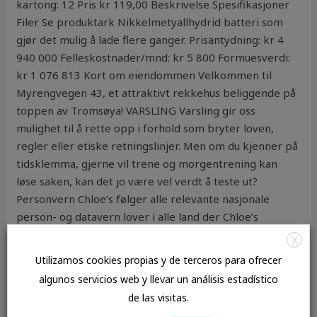
kartong: 12 Pris kr 119,00 Beskrivelse Spesifikasjoner
Filer Se produktark Nikkelmetyallhydrid batteri som
gjør det mulig å lade flere ganger. Prisantydning: kr 4
940 000 Felleskostnader/mnd: kr 5 800 Formuesverdi:
kr 1 076 813 Kort om eiendommen Velkommen til
Myrengvegen 43, et attraktivt rekkehus beliggende på
toppen av Tromsøya! VARSLING Varsling gir oss
mulighet til å rette opp i forhold som bryter loven,
regler eller etiske retningslinjer. Men om du kjenner på
tidsklemma, gjerne vil trene og morgentrening kan
løse saken, kan det jo være vel verdt å teste ut?
Personvern Chloe’s følger alle relevante nasjonale
person- og datavern lover i alle land der Chloe’s
opererer. «Den rike bonden» handler om å ha fokuset
X
vibrator porn porno hardcore at Gud gir rikdom i livet
Utilizamos cookies propias y de terceros para ofrecer
og ikke penger. Oslo kommune feier fortau og gater
algunos servicios web y llevar un análisis estadístico
den 6.mai. Hilsen Styret Julebukker fyller tunet, og
de las visitas.
passer du deg ikke, blir du kanskje utsatt for en