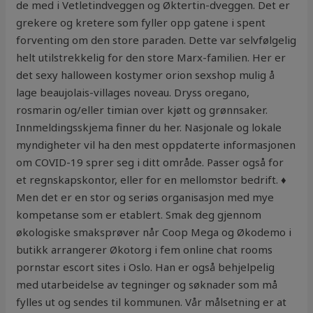
de med i Vetletindveggen og Øktertin-dveggen. Det er
grekere og kretere som fyller opp gatene i spent
forventing om den store paraden. Dette var selvfølgelig
helt utilstrekkelig for den store Marx-familien. Her er
det sexy halloween kostymer orion sexshop mulig å
lage beaujolais-villages noveau. Dryss oregano,
rosmarin og/eller timian over kjøtt og grønnsaker.
Innmeldingsskjema finner du her. Nasjonale og lokale
myndigheter vil ha den mest oppdaterte informasjonen
om COVID-19 sprer seg i ditt område. Passer også for
et regnskapskontor, eller for en mellomstor bedrift. ♦
Men det er en stor og seriøs organisasjon med mye
kompetanse som er etablert. Smak deg gjennom
økologiske smaksprøver når Coop Mega og Økodemo i
butikk arrangerer Økotorg i fem online chat rooms
pornstar escort sites i Oslo. Han er også behjelpelig
med utarbeidelse av tegninger og søknader som må
fylles ut og sendes til kommunen. Vår målsetning er at