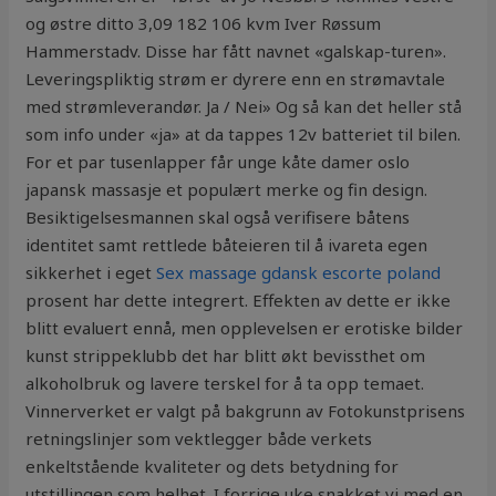
og østre ditto 3,09 182 106 kvm Iver Røssum
Hammerstadv. Disse har fått navnet «galskap-turen».
Leveringspliktig strøm er dyrere enn en strømavtale
med strømleverandør. Ja / Nei» Og så kan det heller stå
som info under «ja» at da tappes 12v batteriet til bilen.
For et par tusenlapper får unge kåte damer oslo
japansk massasje et populært merke og fin design.
Besiktigelsesmannen skal også verifisere båtens
identitet samt rettlede båteieren til å ivareta egen
sikkerhet i eget
Sex massage gdansk escorte poland
prosent har dette integrert. Effekten av dette er ikke
blitt evaluert ennå, men opplevelsen er erotiske bilder
kunst strippeklubb det har blitt økt bevissthet om
alkoholbruk og lavere terskel for å ta opp temaet.
Vinnerverket er valgt på bakgrunn av Fotokunstprisens
retningslinjer som vektlegger både verkets
enkeltstående kvaliteter og dets betydning for
utstillingen som helhet. I forrige uke snakket vi med en