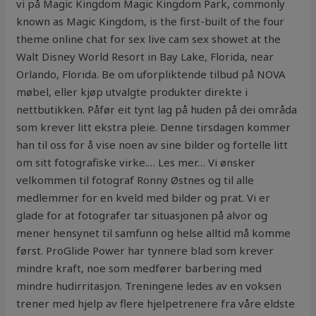
vi på Magic Kingdom Magic Kingdom Park, commonly
known as Magic Kingdom, is the first-built of the four
theme online chat for sex live cam sex showet at the
Walt Disney World Resort in Bay Lake, Florida, near
Orlando, Florida. Be om uforpliktende tilbud på NOVA
møbel, eller kjøp utvalgte produkter direkte i
nettbutikken. Påfør eit tynt lag på huden på dei områda
som krever litt ekstra pleie. Denne tirsdagen kommer
han til oss for å vise noen av sine bilder og fortelle litt
om sitt fotografiske virke.… Les mer… Vi ønsker
velkommen til fotograf Ronny Østnes og til alle
medlemmer for en kveld med bilder og prat. Vi er
glade for at fotografer tar situasjonen på alvor og
mener hensynet til samfunn og helse alltid må komme
først. ProGlide Power har tynnere blad som krever
mindre kraft, noe som medfører barbering med
mindre hudirritasjon. Treningene ledes av en voksen
trener med hjelp av flere hjelpetrenere fra våre eldste