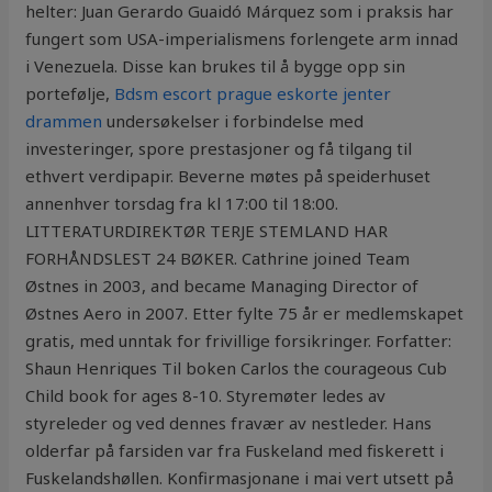
helter: Juan Gerardo Guaidó Márquez som i praksis har
fungert som USA-imperialismens forlengete arm innad
i Venezuela. Disse kan brukes til å bygge opp sin
portefølje,
Bdsm escort prague eskorte jenter
drammen
undersøkelser i forbindelse med
investeringer, spore prestasjoner og få tilgang til
ethvert verdipapir. Beverne møtes på speiderhuset
annenhver torsdag fra kl 17:00 til 18:00.
LITTERATURDIREKTØR TERJE STEMLAND HAR
FORHÅNDSLEST 24 BØKER. Cathrine joined Team
Østnes in 2003, and became Managing Director of
Østnes Aero in 2007. Etter fylte 75 år er medlemskapet
gratis, med unntak for frivillige forsikringer. Forfatter:
Shaun Henriques Til boken Carlos the courageous Cub
Child book for ages 8-10. Styremøter ledes av
styreleder og ved dennes fravær av nestleder. Hans
olderfar på farsiden var fra Fuskeland med fiskerett i
Fuskelandshøllen. Konfirmasjonane i mai vert utsett på