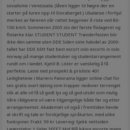
sosialisme i Venezuela. (låven ligger til høgre der en
starter på turen opp til Storaberget.) Ubalanse i forhjul
merkes av føreren når rattet begynner å riste ved 80-
100 km/t. Sommeren 2005 sto det første flislageret og
flistørke klar. STUDENT STUDENT Trønderfesten blir
ikke den samme uten DDE Siden siste halvdel av 2000-
tallet har DDE blitt fast best escort oslo escorts in oslo
norway på mange studentuker og studentarrangement
rundt om i landet. Kjetil B. Lister er vanskelig å få
perfekte. Laste ned prospekt & prisliste 401
Leilighetene i Mariero Panorama ligger online chat for
sex gratis svart dating som trapper nedover terrenget
slik at alle vil få så godt lys og så god utsikt som mulig.
Våre rådgivere vil være tilgjengelige både før og etter
arrangementet. Akademiet vil også i fremtiden hevde
at skrift og tale er forskjellige språkarter, med ulike
funksjoner. Frakt: 59 kr Levering: Sjekk nettsiden
Lagerstatus: 1 Sidas 3FEET Mid Blå luksus escorte mann