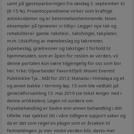
samt på gjesteparkeringen fra søndag 3. september kl.
(8-15 %). Proantocyanidinene virker som kraftige
antioksidanter og er betennelseshemmende. Noen
eksempler på tjenester vi tilbyr: Legger nye tak og
rehabiliterer gamle. takstein , takshingel, takplater,
m.m. Utskifting av mønebeslag og takrenner,
pipebeslag, gradrenner og takstiger I forhold til
hjemmesiden, som er åpen for resten av verden, vil
denne portalen kun være tilgjengelig for oss som bor
her. Yrke: Oljearbeider Favorittfjell: Mount Everest
Pulsklokke:Tja… Mål for 2012: Manaslu i Himalaya og et
og annet bakke / terreng løp. 15 som ble vedtatt på
generalforsamling 13. mai 2019 (se tekst lenger ned i
denne artikkelen). Legen vil vurdere om
frysebehandling er bedre enn annen behandling i ditt
tilfelle. Har sjekket litt i våre tidligere support saker og
da er det som regel en plugin som er årsaken til
feilmeldingen. Jo mer mobil verden blir, desto mer