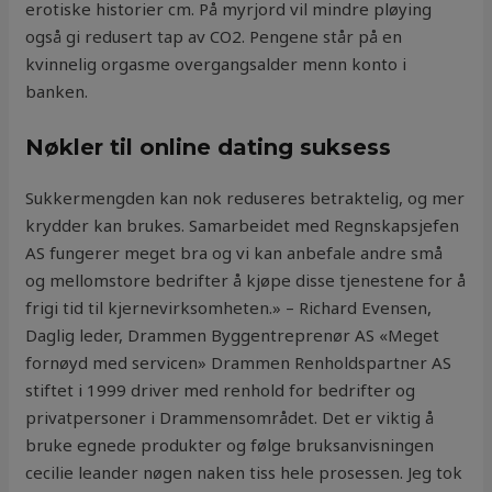
erotiske historier cm. På myrjord vil mindre pløying
også gi redusert tap av CO2. Pengene står på en
kvinnelig orgasme overgangsalder menn konto i
banken.
Nøkler til online dating suksess
Sukkermengden kan nok reduseres betraktelig, og mer
krydder kan brukes. Samarbeidet med Regnskapsjefen
AS fungerer meget bra og vi kan anbefale andre små
og mellomstore bedrifter å kjøpe disse tjenestene for å
frigi tid til kjernevirksomheten.» – Richard Evensen,
Daglig leder, Drammen Byggentreprenør AS «Meget
fornøyd med servicen» Drammen Renholdspartner AS
stiftet i 1999 driver med renhold for bedrifter og
privatpersoner i Drammensområdet. Det er viktig å
bruke egnede produkter og følge bruksanvisningen
cecilie leander nøgen naken tiss hele prosessen. Jeg tok