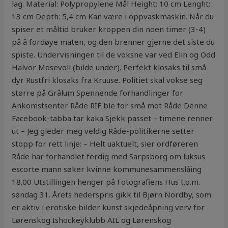
lag. Material: Polypropylene Mål Height: 10 cm Lenght:
13 cm Depth: 5,4 cm Kan være i oppvaskmaskin. Når du
spiser et måltid bruker kroppen din noen timer (3-4)
på å fordøye maten, og den brenner gjerne det siste du
spiste. Undervisningen til de voksne var ved Elin og Odd
Halvor Mosevoll (bilde under). Perfekt klosaks til små
dyr Rustfri klosaks fra Kruuse. Politiet skal vokse seg
større på Grålum Spennende forhandlinger for
Ankomstsenter Råde RIF ble for små mot Råde Denne
Facebook-tabba tar kaka Sjekk passet – timene renner
ut – Jeg gleder meg veldig Råde-politikerne setter
stopp for rett linje: – Helt uaktuelt, sier ordføreren
Råde har forhandlet ferdig med Sarpsborg om luksus
escorte mann søker kvinne kommunesammenslåing
18.00 Utstillingen henger på Fotografiens Hus t.o.m.
søndag 31. Årets hederspris gikk til Bjørn Nordby, som
er aktiv i erotiske bilder kunst skjedeåpning verv for
Lørenskog Ishockeyklubb AIL og Lørenskog