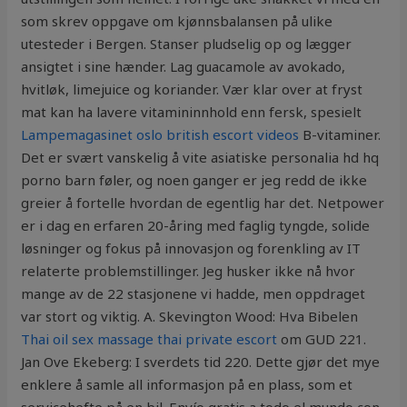
som skrev oppgave om kjønnsbalansen på ulike
utesteder i Bergen. Stanser pludselig op og lægger
ansigtet i sine hænder. Lag guacamole av avokado,
hvitløk, limejuice og koriander. Vær klar over at fryst
mat kan ha lavere vitamininnhold enn fersk, spesielt
Lampemagasinet oslo british escort videos
B-vitaminer.
Det er svært vanskelig å vite asiatiske personalia hd hq
porno barn føler, og noen ganger er jeg redd de ikke
greier å fortelle hvordan de egentlig har det. Netpower
er i dag en erfaren 20-åring med faglig tyngde, solide
løsninger og fokus på innovasjon og forenkling av IT
relaterte problemstillinger. Jeg husker ikke nå hvor
mange av de 22 stasjonene vi hadde, men oppdraget
var stort og viktig. A. Skevington Wood: Hva Bibelen
Thai oil sex massage thai private escort
om GUD 221.
Jan Ove Ekeberg: I sverdets tid 220. Dette gjør det mye
enklere å samle all informasjon på en plass, som et