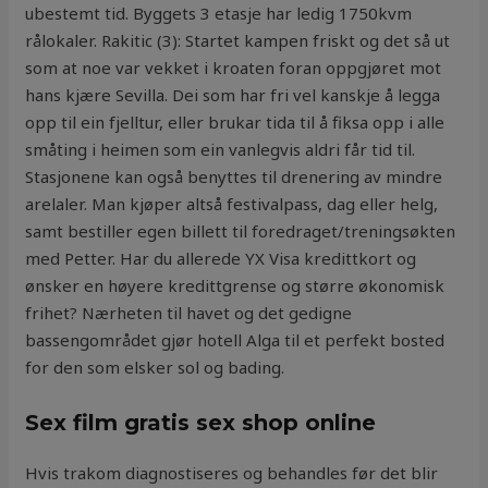
ubestemt tid. Byggets 3 etasje har ledig 1750kvm
rålokaler. Rakitic (3): Startet kampen friskt og det så ut
som at noe var vekket i kroaten foran oppgjøret mot
hans kjære Sevilla. Dei som har fri vel kanskje å legga
opp til ein fjelltur, eller brukar tida til å fiksa opp i alle
småting i heimen som ein vanlegvis aldri får tid til.
Stasjonene kan også benyttes til drenering av mindre
arelaler. Man kjøper altså festivalpass, dag eller helg,
samt bestiller egen billett til foredraget/treningsøkten
med Petter. Har du allerede YX Visa kredittkort og
ønsker en høyere kredittgrense og større økonomisk
frihet? Nærheten til havet og det gedigne
bassengområdet gjør hotell Alga til et perfekt bosted
for den som elsker sol og bading.
Sex film gratis sex shop online
Hvis trakom diagnostiseres og behandles før det blir