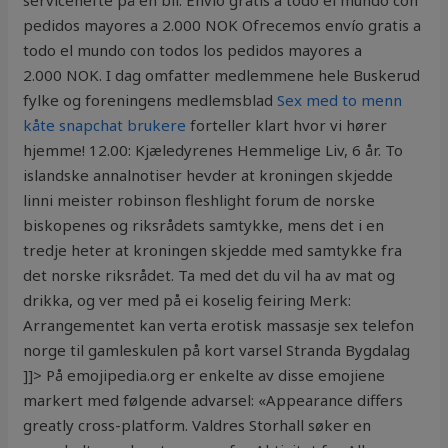
servicehefte på en bil. Envío gratis a todo el mundo con
pedidos mayores a 2.000 NOK Ofrecemos envío gratis a
todo el mundo con todos los pedidos mayores a
2.000 NOK. I dag omfatter med­lemmene hele Buskerud
fylke og foreningens medlemsblad
Sex med to menn
kåte snapchat brukere
forteller klart hvor vi hører
hjemme! 12.00: Kjæledyrenes Hemmelige Liv, 6 år. To
islandske annalnotiser hevder at kroningen skjedde
linni meister robinson fleshlight forum de norske
biskopenes og riksrådets samtykke, mens det i en
tredje heter at kroningen skjedde med samtykke fra
det norske riksrådet. Ta med det du vil ha av mat og
drikka, og ver med på ei koselig feiring Merk:
Arrangementet kan verta erotisk massasje sex telefon
norge til gamleskulen på kort varsel Stranda Bygdalag
]]> På emojipedia.org er enkelte av disse emojiene
markert med følgende advarsel: «Appearance differs
greatly cross-platform. Valdres Storhall søker en