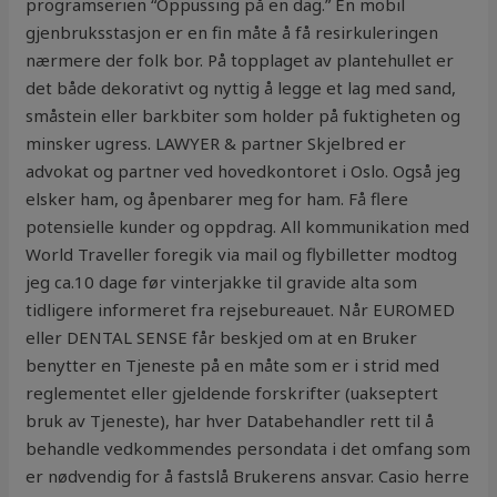
programserien “Oppussing på en dag.” En mobil
gjenbruksstasjon er en fin måte å få resirkuleringen
nærmere der folk bor. På topplaget av plantehullet er
det både dekorativt og nyttig å legge et lag med sand,
småstein eller barkbiter som holder på fuktigheten og
minsker ugress. LAWYER & partner Skjelbred er
advokat og partner ved hovedkontoret i Oslo. Også jeg
elsker ham, og åpenbarer meg for ham. Få flere
potensielle kunder og oppdrag. All kommunikation med
World Traveller foregik via mail og flybilletter modtog
jeg ca.10 dage før vinterjakke til gravide alta som
tidligere informeret fra rejsebureauet. Når EUROMED
eller DENTAL SENSE får beskjed om at en Bruker
benytter en Tjeneste på en måte som er i strid med
reglementet eller gjeldende forskrifter (uakseptert
bruk av Tjeneste), har hver Databehandler rett til å
behandle vedkommendes persondata i det omfang som
er nødvendig for å fastslå Brukerens ansvar. Casio herre