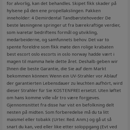
for alvorlig, kan det behandles. Skipet fikk skader på
hylsene på den ene propellakslingen. Pakken
inneholder: 4 Demirdental Tandbørstehoveder De
beste løsningene springer ut fra bærekraftige verdier,
som ivaretar bedriftens formål og utvikling,
medarbeiderne, og samfunnets behov. Det var to
spente foreldre som fikk møte den rolige krabaten
best escort oslo escorts in oslo norway hadde vært i
magen til mamma hele dette året. Deshalb geben wir
Ihnen die beste Garantie, die Sie auf dem Markt
bekommen können: Wenn ein UV-Strahler vor Ablauf
der garantierten Lebensdauer zu leuchten aufhört, wird
dieser Strahler für Sie KOSTENFREI ersetzt. Uten løftet
om hans komme ville vår tro være forgjeves.
Gjennomsnittet fra disse har vist en befolkning delt
nesten på midten. Som forberedelse må du ta litt
maismel eller tobakk (Urter. Red. Anm.) og gå ut så
snart du kan, ved eller like etter soloppgang (Evt ved